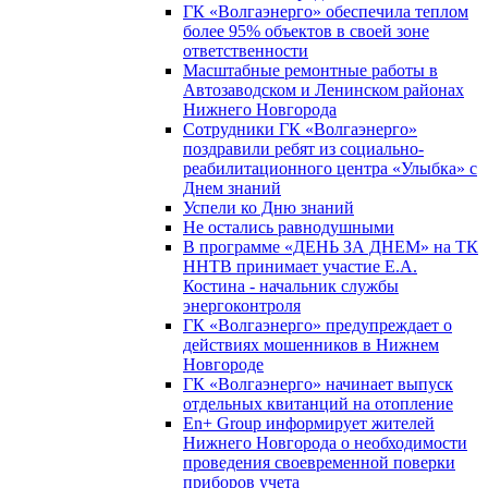
ГК «Волгаэнерго» обеспечила теплом
более 95% объектов в своей зоне
ответственности
Масштабные ремонтные работы в
Автозаводском и Ленинском районах
Нижнего Новгорода
Сотрудники ГК «Волгаэнерго»
поздравили ребят из социально-
реабилитационного центра «Улыбка» с
Днем знаний
Успели ко Дню знаний
Не остались равнодушными
В программе «ДЕНЬ ЗА ДНЕМ» на ТК
ННТВ принимает участие Е.А.
Костина - начальник службы
энергоконтроля
ГК «Волгаэнерго» предупреждает о
действиях мошенников в Нижнем
Новгороде
ГК «Волгаэнерго» начинает выпуск
отдельных квитанций на отопление
En+ Group информирует жителей
Нижнего Новгорода о необходимости
проведения своевременной поверки
приборов учета