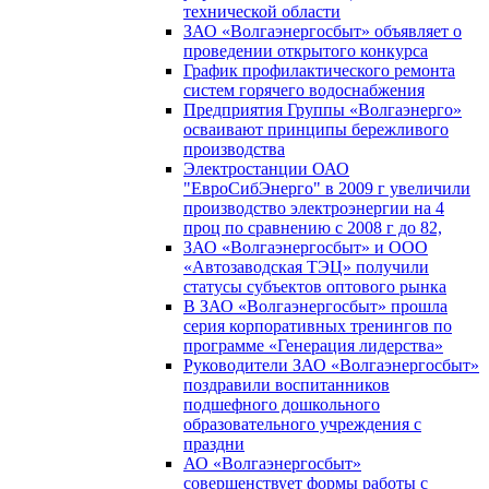
технической области
ЗАО «Волгаэнергосбыт» объявляет о
проведении открытого конкурса
График профилактического ремонта
систем горячего водоснабжения
Предприятия Группы «Волгаэнерго»
осваивают принципы бережливого
производства
Электростанции ОАО
"ЕвроСибЭнерго" в 2009 г увеличили
производство электроэнергии на 4
проц по сравнению с 2008 г до 82,
ЗАО «Волгаэнергосбыт» и ООО
«Автозаводская ТЭЦ» получили
статусы субъектов оптового рынка
В ЗАО «Волгаэнергосбыт» прошла
серия корпоративных тренингов по
программе «Генерация лидерства»
Руководители ЗАО «Волгаэнергосбыт»
поздравили воспитанников
подшефного дошкольного
образовательного учреждения с
праздни
АО «Волгаэнергосбыт»
совершенствует формы работы с