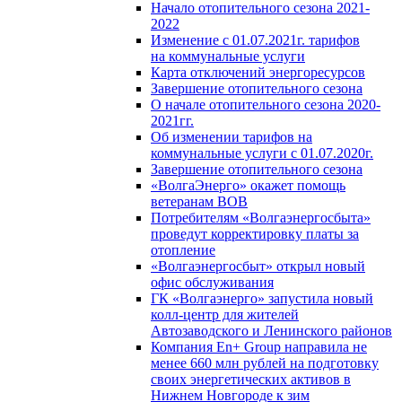
Начало отопительного сезона 2021-
2022
Изменение с 01.07.2021г. тарифов
на коммунальные услуги
Карта отключений энергоресурсов
Завершение отопительного сезона
О начале отопительного сезона 2020-
2021гг.
Об изменении тарифов на
коммунальные услуги с 01.07.2020г.
Завершение отопительного сезона
«ВолгаЭнерго» окажет помощь
ветеранам ВОВ
Потребителям «Волгаэнергосбыта»
проведут корректировку платы за
отопление
«Волгаэнергосбыт» открыл новый
офис обслуживания
ГК «Волгаэнерго» запустила новый
колл-центр для жителей
Автозаводского и Ленинского районов
Компания En+ Group направила не
менее 660 млн рублей на подготовку
своих энергетических активов в
Нижнем Новгороде к зим