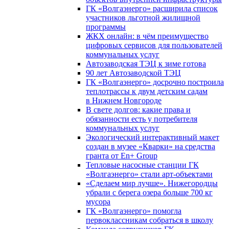
ГК «Волгаэнерго» расширила список
участников льготной жилищной
программы
ЖКХ онлайн: в чём преимущество
цифровых сервисов для пользователей
коммунальных услуг
Автозаводская ТЭЦ к зиме готова
90 лет Автозаводской ТЭЦ
ГК «Волгаэнерго» досрочно построила
теплотрассы к двум детским садам
в Нижнем Новгороде
В свете долгов: какие права и
обязанности есть у потребителя
коммунальных услуг
Экологический интерактивный макет
создан в музее «Кварки» на средства
гранта от En+ Group
Тепловые насосные станции ГК
«Волгаэнерго» стали арт-объектами
«Сделаем мир лучше». Нижегородцы
убрали с берега озера больше 700 кг
мусора
ГК «Волгаэнерго» помогла
первоклассникам собраться в школу