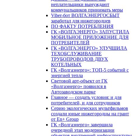
неплательщики вынуждают
коммунальщиков принимать меры
Viber-бот ВОЛГАЭНЕРГОСБЫТ
заработал для нижегородцев
ПО ФАКТУ ПОТРЕБЛЕНИЯ
ГК «ВОЛГАЭНЕРГО» ЗАПУСТИЛА
МОБИЛЬНОЕ ПРИЛОЖЕНИЕ ДЛЯ
ПОТРЕБИТЕЛЕЙ
ГК «ВОЛГАЭНЕРГО» УЛУЧШИЛА
ТЕХОБСЛУЖИВАНИЕ
ТРУБОПРОВОДОВ ДВУХ
КОТЕЛЬНЫХ
ГК «Волгаэнерго»: ТОП-5 событий с
энергией тепла
Световой арт-объект от ГК
«Волгаэнерго» появился в
Автозаводском парке
Главное — создать условия: и для
потребителей, и для сотрудников
Серию экологических мультфильмов
создали юные нижегородцы на грант
от En+ Group
ГК «Волгаэнерго» завершила
очередной этап модернизации
объектов внутренней инфраструктуры