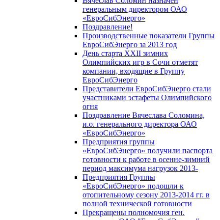
Вячеслав Соломин назначен
генеральным директором ОАО
«ЕвроСибЭнерго»
Поздравление!
Производственные показатели Группы
ЕвроСибЭнерго за 2013 год
День старта XXII зимних
Олимпийских игр в Сочи отметят
компании, входящие в Группу
ЕвроСибЭнерго
Представители ЕвроСибЭнерго стали
участниками эстафеты Олимпийского
огня
Поздравление Вячеслава Соломина,
и.о. генерального директора ОАО
«ЕвроСибЭнерго»
Предприятия группы
«ЕвроСибЭнерго» получили паспорта
готовности к работе в осенне-зимний
период максимума нагрузок 2013-
Предприятия Группы
«ЕвроСибЭнерго» подошли к
отопительному сезону 2013-2014 гг. в
полной технической готовности
Прекращены полномочия ген.