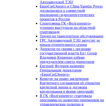
Автозаводской ТЭЦ
ЕвроСибЭнерго и China Yangtze Power
договорились о совместной
реализации гидроэнергетических
проектов в России
Спортсмены ГК «Волгаэнерго»
успешно выступили на областной
спартакиаде
Тендер на транспортное обслуживание
ГРС Автозаводской ТЭЦ запустят до
начала отопительного сезона
Директор по связям с органами
государственной власти En+ Group
Владимир Кирюхин избран
председателем совета директоров
Евгений Федоров назначен
Генеральным директором
«ЕвроСибЭнерго»
Конкурс на право заключения
Кредитного соглашения об открытие
кредитной линии и договора
кредитования в форме овердрафт
В ГК «Волгаэнерго» стартовала
программа по развитию преемников на
управленческие позиции в