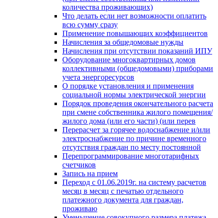
количества проживающих)
Что делать если нет возможности оплатить
всю сумму сразу
Применение повышающих коэффициентов
Начисления за общедомовые нужды
Начисления при отсутствии показаний ИПУ
Оборудование многоквартирных домов
коллективными (общедомовыми) приборами
учета энергоресурсов
О порядке установления и применения
социальной нормы электрической энергии
Порядок проведения окончательного расчета
при смене собственника жилого помещения/
жилого дома (или его части) (или перев
Перерасчет за горячее водоснабжение и/или
электроснабжение по причине временного
отсутствия граждан по месту постоянной
Перепрограммирование многотарифных
счетчиков
Запись на прием
Переход с 01.06.2019г. на систему расчетов
месяц в месяц с печатью отдельного
платежного документа для граждан,
проживаю
Уменьшение совокупного размера платежа