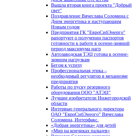
Вышла вторая книга проекта "Добрый
свет"
Поздравление Вячеслава Соломина с
Днем энергетика и наступающим
Новым годом
Предприятия ГК "ЕвроСибЭнерго"
рапортуют о получении паспортов
готовности к работе в осенне-зимний
период максимума нагр
Автозаводская ТЭЦ готова к осенне-
зимним нагрузкам
Бегом к успеху
Профессиональная этика –
необходимый регулятор в механизме
предприятия
Работы по пуску резервного
оборудования ООО "АТЭЦ"
Лучшие изобретатели Нижегородской
области
Интервью генерального директора
ОАО "ЕвроСибЭнеого" Вячеслава
Соломина, Интерфакс.
«Добрая энергетика» для детей
«Мир на кончиках пальцев»