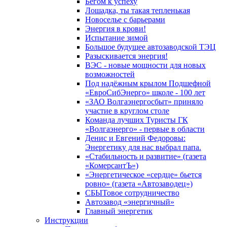
Бегом к успеху
Лошадка, ты такая тепленькая
Новоселье с барьерами
Энергия в крови!
Испытание зимой
Большое будущее автозаводской ТЭЦ
Разыскивается энергия!
ВЭС - новые мощности для новых
возможностей
Под надёжным крылом Подшефной
«ЕвроСибЭнерго» школе - 100 лет
«ЗАО Волгаэнергосбыт» приняло
участие в круглом столе
Команда лучших Туристы ГК
«Волгаэнерго» - первые в области
Денис и Евгений Федоровы:
Энергетику для нас выбрал папа.
«Стабильность и развитие» (газета
«КомерсантЪ»)
«Энергетическое «сердце» бьется
ровно» (газета «Автозаводец»)
СБЫТовое сотрудничество
Автозавод «энергичный»
Главный энергетик
Инструкции