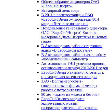
Общее собрание акционеров ОАО
«ЕвроСибЭнерго»
Всемирный день воды
В 2011 г. электростанции ОАО
«ЕвроСибЭнерго» произвели 80,4
млрд. кВтч электроэнергии
Поздравление генерального директора
ОАО "ЕвроСибЭнерго" Евгения
Федорова с Днем Энергетика и Новым
годом
В Автозаводском районе стартовала
акция «В свободном доступе»
В Автозаводском районе начал работу
«коммунальный» call-центр
Автозаводская ТЭЦ успешно прошла
осенне-зимний период 2010-2011 годов
ЕвроСибЭнерго активно готовится к
прохождению весеннего паводка
ЗАО «Волгаэнергосбыт»
совершенствует формы и методы
работы с потребителями
80 лет «сказке из железа и бетона»
ЕвроСибЭнерго вводит в
эксплуатацию новый
газораспределительный пункт на