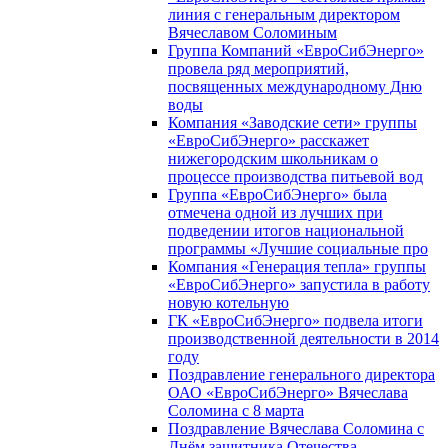
линия с генеральным директором
Вячеславом Соломиным
Группа Компаний «ЕвроСибЭнерго»
провела ряд мероприятий,
посвященных международному Дню
воды
Компания «Заводские сети» группы
«ЕвроСибЭнерго» расскажет
нижегородским школьникам о
процессе производства питьевой вод
Группа «ЕвроСибЭнерго» была
отмечена одной из лучших при
подведении итогов национальной
программы «Лучшие социальные про
Компания «Генерация тепла» группы
«ЕвроСибЭнерго» запустила в работу
новую котельную
ГК «ЕвроСибЭнерго» подвела итоги
производственной деятельности в 2014
году
Поздравление генерального директора
ОАО «ЕвроСибЭнерго» Вячеслава
Соломина с 8 марта
Поздравление Вячеслава Соломина с
Днём защитника Отечества