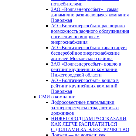
потребителями
ЗАО «Волгаэнергосбыт» - самая
динамично развивающаяся компания
Поволжья
АО «Волгаэнергосбыт» расширило
возможность заочного обслуживания
населения по вопросам
энергоснабжения
АО «Волгаэнергосбыт» гарантирует
бесперебойное энергоснабжение
жителей Московского района
ЗАО «Волгаэнергосбыт» вошло в
рейтинг крупнейших компаний
Нижегородской области
АО «Волгаэнергосбыт» вошло в
рейтинг крупнейших компаний
Поволжья
СМИ о компании
Добросовестные плательщики
за энергоресурсы страдают из-за
должников
НИЖЕГОРОДЦАМ РАССКАЗАЛИ,
КАК ЛЕГЧЕ РАСПЛАТИТЬСЯ
С ДОЛГАМИ ЗА ЭЛЕКТРИЧЕСТВО
Должен — не должен: как