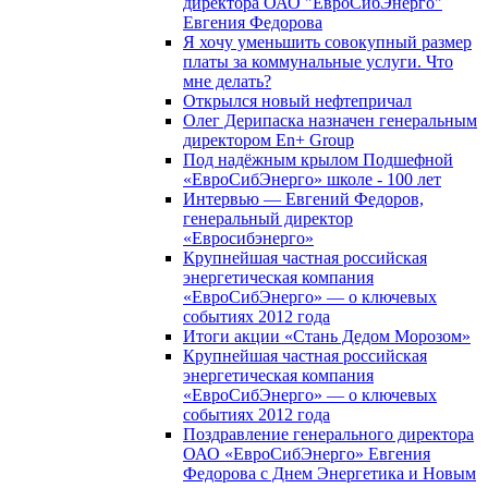
директора ОАО "ЕвроСибЭнерго"
Евгения Федорова
Я хочу уменьшить совокупный размер
платы за коммунальные услуги. Что
мне делать?
Открылся новый нефтепричал
Олег Дерипаска назначен генеральным
директором En+ Group
Под надёжным крылом Подшефной
«ЕвроСибЭнерго» школе - 100 лет
Интервью — Евгений Федоров,
генеральный директор
«Евросибэнерго»
Крупнейшая частная российская
энергетическая компания
«ЕвроСибЭнерго» — о ключевых
событиях 2012 года
Итоги акции «Стань Дедом Морозом»
Крупнейшая частная российская
энергетическая компания
«ЕвроСибЭнерго» — о ключевых
событиях 2012 года
Поздравление генерального директора
ОАО «ЕвроСибЭнерго» Евгения
Федорова с Днем Энергетика и Новым