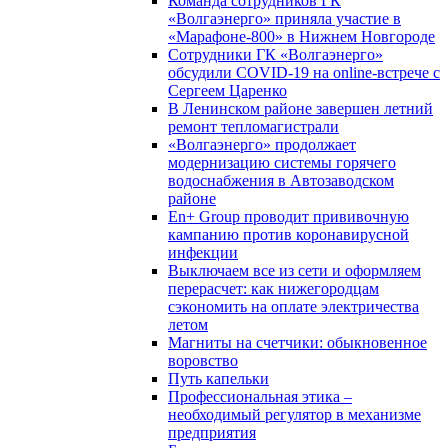
Команда сотрудников ГК
«Волгаэнерго» приняла участие в
«Марафоне-800» в Нижнем Новгороде
Сотрудники ГК «Волгаэнерго»
обсудили COVID-19 на online-встрече с
Сергеем Царенко
В Ленинском районе завершен летний
ремонт тепломагистрали
«Волгаэнерго» продолжает
модернизацию системы горячего
водоснабжения в Автозаводском
районе
En+ Group проводит прививочную
кампанию против коронавирусной
инфекции
Выключаем все из сети и оформляем
перерасчет: как нижегородцам
сэкономить на оплате электричества
летом
Магниты на счетчики: обыкновенное
воровство
Путь капельки
Профессиональная этика –
необходимый регулятор в механизме
предприятия