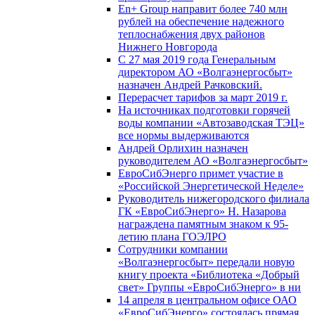
En+ Group направит более 740 млн
рублей на обеспечение надежного
теплоснабжения двух районов
Нижнего Новгорода
С 27 мая 2019 года Генеральным
директором АО «Волгаэнергосбыт»
назначен Андрей Рачковский.
Перерасчет тарифов за март 2019 г.
На источниках подготовки горячей
воды компании «Автозаводская ТЭЦ»
все нормы выдерживаются
Андрей Орлихин назначен
руководителем АО «Волгаэнергосбыт»
ЕвроСибЭнерго примет участие в
«Российской Энергетической Неделе»
Руководитель нижегородского филиала
ГК «ЕвроСибЭнерго» Н. Назарова
награждена памятным знаком к 95-
летию плана ГОЭЛРО
Сотрудники компании
«Волгаэнергосбыт» передали новую
книгу проекта «Библиотека «Добрый
свет» Группы «ЕвроСибЭнерго» в ни
14 апреля в центральном офисе ОАО
«ЕвроСибЭнерго» состоялась прямая