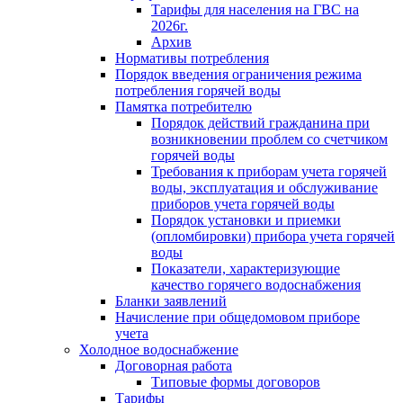
Тарифы для населения на ГВС на
2026г.
Архив
Нормативы потребления
Порядок введения ограничения режима
потребления горячей воды
Памятка потребителю
Порядок действий гражданина при
возникновении проблем со счетчиком
горячей воды
Требования к приборам учета горячей
воды, эксплуатация и обслуживание
приборов учета горячей воды
Порядок установки и приемки
(опломбировки) прибора учета горячей
воды
Показатели, характеризующие
качество горячего водоснабжения
Бланки заявлений
Начисление при общедомовом приборе
учета
Холодное водоснабжение
Договорная работа
Типовые формы договоров
Тарифы