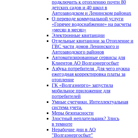
подключить к отоплению почти 80
детских садов и 40 школ в
Автозаводском и Ленинском районах
О переводе коммунальной услуги
«Горячее водоснабжение» на расчеты
«месяц в месяц»
Электронные квитанции
Отдельные квитанции за Отопление и
ГВС части домов Ленинского и
Автозаводского районов
Автоматизированные сервисы для
Клиентов АО Волгаэнергосбыт
Азбука потребителя_Для чего нужна
ежегодная корректировка платы за
отопление
ГК «Волгаэнерго» запустила
мобильное приложение для
потребителей
Умные счетчики. Интеллектуальная
система учета.
Меры безопасности
Злостный неплательщик? Злись
в темноте
Нерабочие дни в АО
"Волгаэнергосбыт"