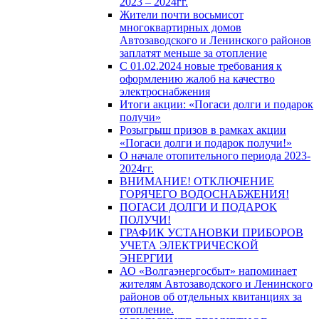
2023 – 2024гг.
Жители почти восьмисот
многоквартирных домов
Автозаводского и Ленинского районов
заплатят меньше за отопление
С 01.02.2024 новые требования к
оформлению жалоб на качество
электроснабжения
Итоги акции: «Погаси долги и подарок
получи»
Розыгрыш призов в рамках акции
«Погаси долги и подарок получи!»
О начале отопительного периода 2023-
2024гг.
ВНИМАНИЕ! ОТКЛЮЧЕНИЕ
ГОРЯЧЕГО ВОДОСНАБЖЕНИЯ!
ПОГАСИ ДОЛГИ И ПОДАРОК
ПОЛУЧИ!
ГРАФИК УСТАНОВКИ ПРИБОРОВ
УЧЕТА ЭЛЕКТРИЧЕСКОЙ
ЭНЕРГИИ
АО «Волгаэнергосбыт» напоминает
жителям Автозаводского и Ленинского
районов об отдельных квитанциях за
отопление.