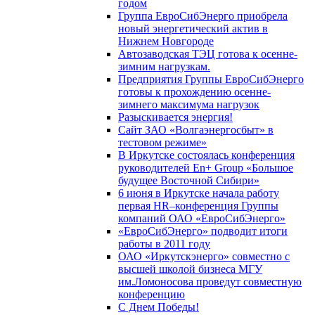
годом
Группа ЕвроСибЭнерго приобрела
новый энергетический актив в
Нижнем Новгороде
Автозаводская ТЭЦ готова к осенне-
зимним нагрузкам.
Предприятия Группы ЕвроСибЭнерго
готовы к прохождению осенне-
зимнего максимума нагрузок
Разыскивается энергия!
Сайт ЗАО «Волгаэнергосбыт» в
тестовом режиме»
В Иркутске состоялась конференция
руководителей En+ Group «Большое
будущее Восточной Сибири»
6 июня в Иркутске начала работу
первая HR–конференция Группы
компаний ОАО «ЕвроСибЭнерго»
«ЕвроСибЭнерго» подводит итоги
работы в 2011 году
ОАО «Иркутскэнерго» совместно с
высшей школой бизнеса МГУ
им.Ломоносова проведут совместную
конференцию
С Днем Победы!