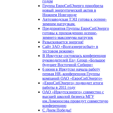
годом
Группа ЕвроСибЭнерго приобрела
новый энергетический актив в
Нижнем Новгороде
Автозаводская ТЭЦ готова к осенне-
зимним нагрузкам.
Предприятия Группы ЕвроСибЭнерго
готовы к прохождению осенне-
зимнего максимума нагрузок
Разыскивается энергия!
Сайт ЗАО «Волгаэнергосбыт» в
тестовом режиме»
В Иркутске состоялась конференция
руководителей En+ Group «Большое
будущее Восточной Сибири»
6 июня в Иркутске начала работу
первая HR–конференция Группы
компаний ОАО «ЕвроСибЭнерго»
«ЕвроСибЭнерго» подводит итоги
работы в 2011 году
ОАО «Иркутскэнерго» совместно с
высшей школой бизнеса МГУ
им.Ломоносова проведут совместную
конференцию
С Днем Победы!