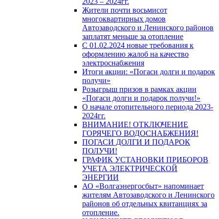
2023 – 2024гг.
Жители почти восьмисот
многоквартирных домов
Автозаводского и Ленинского районов
заплатят меньше за отопление
С 01.02.2024 новые требования к
оформлению жалоб на качество
электроснабжения
Итоги акции: «Погаси долги и подарок
получи»
Розыгрыш призов в рамках акции
«Погаси долги и подарок получи!»
О начале отопительного периода 2023-
2024гг.
ВНИМАНИЕ! ОТКЛЮЧЕНИЕ
ГОРЯЧЕГО ВОДОСНАБЖЕНИЯ!
ПОГАСИ ДОЛГИ И ПОДАРОК
ПОЛУЧИ!
ГРАФИК УСТАНОВКИ ПРИБОРОВ
УЧЕТА ЭЛЕКТРИЧЕСКОЙ
ЭНЕРГИИ
АО «Волгаэнергосбыт» напоминает
жителям Автозаводского и Ленинского
районов об отдельных квитанциях за
отопление.