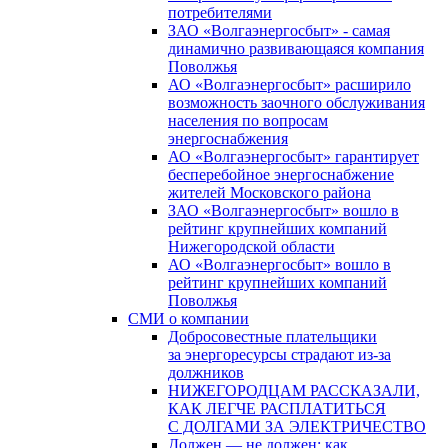
потребителями
ЗАО «Волгаэнергосбыт» - самая
динамично развивающаяся компания
Поволжья
АО «Волгаэнергосбыт» расширило
возможность заочного обслуживания
населения по вопросам
энергоснабжения
АО «Волгаэнергосбыт» гарантирует
бесперебойное энергоснабжение
жителей Московского района
ЗАО «Волгаэнергосбыт» вошло в
рейтинг крупнейших компаний
Нижегородской области
АО «Волгаэнергосбыт» вошло в
рейтинг крупнейших компаний
Поволжья
СМИ о компании
Добросовестные плательщики
за энергоресурсы страдают из-за
должников
НИЖЕГОРОДЦАМ РАССКАЗАЛИ,
КАК ЛЕГЧЕ РАСПЛАТИТЬСЯ
С ДОЛГАМИ ЗА ЭЛЕКТРИЧЕСТВО
Должен — не должен: как