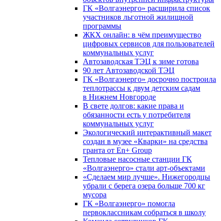
ГК «Волгаэнерго» расширила список
участников льготной жилищной
программы
ЖКХ онлайн: в чём преимущество
цифровых сервисов для пользователей
коммунальных услуг
Автозаводская ТЭЦ к зиме готова
90 лет Автозаводской ТЭЦ
ГК «Волгаэнерго» досрочно построила
теплотрассы к двум детским садам
в Нижнем Новгороде
В свете долгов: какие права и
обязанности есть у потребителя
коммунальных услуг
Экологический интерактивный макет
создан в музее «Кварки» на средства
гранта от En+ Group
Тепловые насосные станции ГК
«Волгаэнерго» стали арт-объектами
«Сделаем мир лучше». Нижегородцы
убрали с берега озера больше 700 кг
мусора
ГК «Волгаэнерго» помогла
первоклассникам собраться в школу