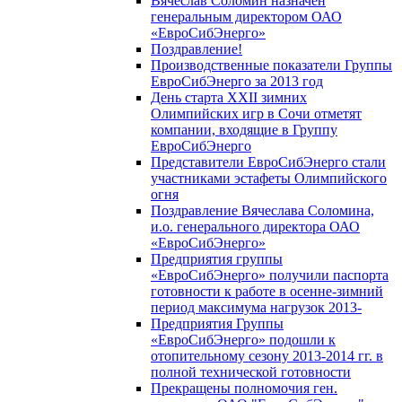
Вячеслав Соломин назначен
генеральным директором ОАО
«ЕвроСибЭнерго»
Поздравление!
Производственные показатели Группы
ЕвроСибЭнерго за 2013 год
День старта XXII зимних
Олимпийских игр в Сочи отметят
компании, входящие в Группу
ЕвроСибЭнерго
Представители ЕвроСибЭнерго стали
участниками эстафеты Олимпийского
огня
Поздравление Вячеслава Соломина,
и.о. генерального директора ОАО
«ЕвроСибЭнерго»
Предприятия группы
«ЕвроСибЭнерго» получили паспорта
готовности к работе в осенне-зимний
период максимума нагрузок 2013-
Предприятия Группы
«ЕвроСибЭнерго» подошли к
отопительному сезону 2013-2014 гг. в
полной технической готовности
Прекращены полномочия ген.