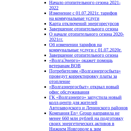
Начало отопительного сезона 2021-
2022
Изменение с 01.07.2021г. тарифов
на коммунальные услуги
Карта отключений энергоресурсов
Завершение отопительного сезона
О начале отопительного сезона 2020-
2021гг.
Об изменении тарифов на
коммунальные услуги с 01.07.2020г.
Завершение отопительного сезона
«ВолгаЭнерго» окажет помощь
ветеранам ВОВ
Потребителям «Волгаэнергосбыта»
проведут корректировку платы за
отопление
«Волгаэнергосбыт» открыл новый
офис обслуживания
ГК «Волгаэнерго» запустила новый
колл-центр для жителей
Автозаводского и Ленинского районов
Компания En+ Group направила не
менее 660 млн рублей на подготовку
своих энергетических активов в
Нижнем Новгороде к зим