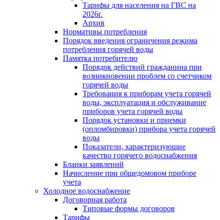
Тарифы для населения на ГВС на
2026г.
Архив
Нормативы потребления
Порядок введения ограничения режима
потребления горячей воды
Памятка потребителю
Порядок действий гражданина при
возникновении проблем со счетчиком
горячей воды
Требования к приборам учета горячей
воды, эксплуатация и обслуживание
приборов учета горячей воды
Порядок установки и приемки
(опломбировки) прибора учета горячей
воды
Показатели, характеризующие
качество горячего водоснабжения
Бланки заявлений
Начисление при общедомовом приборе
учета
Холодное водоснабжение
Договорная работа
Типовые формы договоров
Тарифы