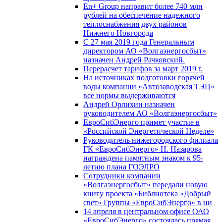
En+ Group направит более 740 млн
рублей на обеспечение надежного
теплоснабжения двух районов
Нижнего Новгорода
С 27 мая 2019 года Генеральным
директором АО «Волгаэнергосбыт»
назначен Андрей Рачковский.
Перерасчет тарифов за март 2019 г.
На источниках подготовки горячей
воды компании «Автозаводская ТЭЦ»
все нормы выдерживаются
Андрей Орлихин назначен
руководителем АО «Волгаэнергосбыт»
ЕвроСибЭнерго примет участие в
«Российской Энергетической Неделе»
Руководитель нижегородского филиала
ГК «ЕвроСибЭнерго» Н. Назарова
награждена памятным знаком к 95-
летию плана ГОЭЛРО
Сотрудники компании
«Волгаэнергосбыт» передали новую
книгу проекта «Библиотека «Добрый
свет» Группы «ЕвроСибЭнерго» в ни
14 апреля в центральном офисе ОАО
«ЕвроСибЭнерго» состоялась прямая