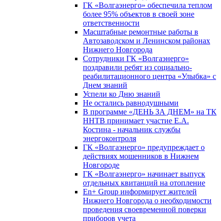
ГК «Волгаэнерго» обеспечила теплом
более 95% объектов в своей зоне
ответственности
Масштабные ремонтные работы в
Автозаводском и Ленинском районах
Нижнего Новгорода
Сотрудники ГК «Волгаэнерго»
поздравили ребят из социально-
реабилитационного центра «Улыбка» с
Днем знаний
Успели ко Дню знаний
Не остались равнодушными
В программе «ДЕНЬ ЗА ДНЕМ» на ТК
ННТВ принимает участие Е.А.
Костина - начальник службы
энергоконтроля
ГК «Волгаэнерго» предупреждает о
действиях мошенников в Нижнем
Новгороде
ГК «Волгаэнерго» начинает выпуск
отдельных квитанций на отопление
En+ Group информирует жителей
Нижнего Новгорода о необходимости
проведения своевременной поверки
приборов учета