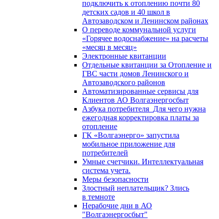
подключить к отоплению почти 80
детских садов и 40 школ в
Автозаводском и Ленинском районах
О переводе коммунальной услуги
«Горячее водоснабжение» на расчеты
«месяц в месяц»
Электронные квитанции
Отдельные квитанции за Отопление и
ГВС части домов Ленинского и
Автозаводского районов
Автоматизированные сервисы для
Клиентов АО Волгаэнергосбыт
Азбука потребителя_Для чего нужна
ежегодная корректировка платы за
отопление
ГК «Волгаэнерго» запустила
мобильное приложение для
потребителей
Умные счетчики. Интеллектуальная
система учета.
Меры безопасности
Злостный неплательщик? Злись
в темноте
Нерабочие дни в АО
"Волгаэнергосбыт"