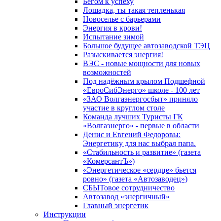
Бегом к успеху
Лошадка, ты такая тепленькая
Новоселье с барьерами
Энергия в крови!
Испытание зимой
Большое будущее автозаводской ТЭЦ
Разыскивается энергия!
ВЭС - новые мощности для новых
возможностей
Под надёжным крылом Подшефной
«ЕвроСибЭнерго» школе - 100 лет
«ЗАО Волгаэнергосбыт» приняло
участие в круглом столе
Команда лучших Туристы ГК
«Волгаэнерго» - первые в области
Денис и Евгений Федоровы:
Энергетику для нас выбрал папа.
«Стабильность и развитие» (газета
«КомерсантЪ»)
«Энергетическое «сердце» бьется
ровно» (газета «Автозаводец»)
СБЫТовое сотрудничество
Автозавод «энергичный»
Главный энергетик
Инструкции