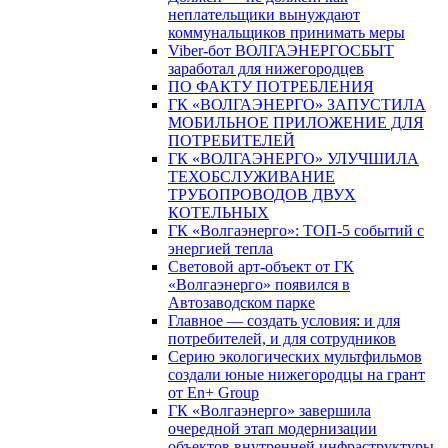
неплательщики вынуждают
коммунальщиков принимать меры
Viber-бот ВОЛГАЭНЕРГОСБЫТ
заработал для нижегородцев
ПО ФАКТУ ПОТРЕБЛЕНИЯ
ГК «ВОЛГАЭНЕРГО» ЗАПУСТИЛА
МОБИЛЬНОЕ ПРИЛОЖЕНИЕ ДЛЯ
ПОТРЕБИТЕЛЕЙ
ГК «ВОЛГАЭНЕРГО» УЛУЧШИЛА
ТЕХОБСЛУЖИВАНИЕ
ТРУБОПРОВОДОВ ДВУХ
КОТЕЛЬНЫХ
ГК «Волгаэнерго»: ТОП-5 событий с
энергией тепла
Световой арт-объект от ГК
«Волгаэнерго» появился в
Автозаводском парке
Главное — создать условия: и для
потребителей, и для сотрудников
Серию экологических мультфильмов
создали юные нижегородцы на грант
от En+ Group
ГК «Волгаэнерго» завершила
очередной этап модернизации
объектов внутренней инфраструктуры