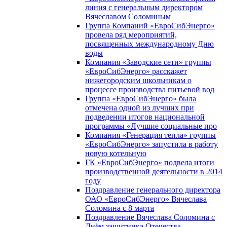
линия с генеральным директором
Вячеславом Соломиным
Группа Компаний «ЕвроСибЭнерго»
провела ряд мероприятий,
посвященных международному Дню
воды
Компания «Заводские сети» группы
«ЕвроСибЭнерго» расскажет
нижегородским школьникам о
процессе производства питьевой вод
Группа «ЕвроСибЭнерго» была
отмечена одной из лучших при
подведении итогов национальной
программы «Лучшие социальные про
Компания «Генерация тепла» группы
«ЕвроСибЭнерго» запустила в работу
новую котельную
ГК «ЕвроСибЭнерго» подвела итоги
производственной деятельности в 2014
году
Поздравление генерального директора
ОАО «ЕвроСибЭнерго» Вячеслава
Соломина с 8 марта
Поздравление Вячеслава Соломина с
Днём защитника Отечества