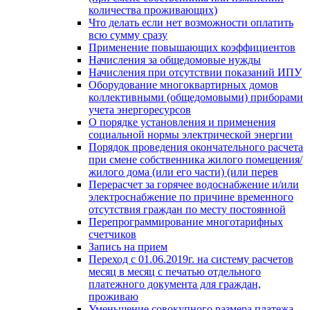
количества проживающих)
Что делать если нет возможности оплатить
всю сумму сразу
Применение повышающих коэффициентов
Начисления за общедомовые нужды
Начисления при отсутствии показаний ИПУ
Оборудование многоквартирных домов
коллективными (общедомовыми) приборами
учета энергоресурсов
О порядке установления и применения
социальной нормы электрической энергии
Порядок проведения окончательного расчета
при смене собственника жилого помещения/
жилого дома (или его части) (или перев
Перерасчет за горячее водоснабжение и/или
электроснабжение по причине временного
отсутствия граждан по месту постоянной
Перепрограммирование многотарифных
счетчиков
Запись на прием
Переход с 01.06.2019г. на систему расчетов
месяц в месяц с печатью отдельного
платежного документа для граждан,
проживаю
Уменьшение совокупного размера платежа