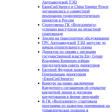
Автозаводской ТЭЦ
ЕвроСибЭнерго и China Yangtze Power
договорились о совместной
реализации гидроэнергетических
проектов в России
Спортсмены ГК «Волгаэнерго»
успешно выступили на областной
спартакиаде
Тендер на транспортное обслуживание
ГРС Автозаводской ТЭЦ запустят до
начала отопительного сезона
Директор по связям с органами
государственной власти En+ Group
Владимир Кирюхин избран
председателем совета директоров
Евгений Федоров назначен
Генеральным директором
«ЕвроСибЭнерго»
Конкурс на право заключения
Кредитного соглашения об открытие
кредитной линии и договора
кредитования в форме овердрафт
В ГК «Волгаэнерго» стартовала
программа по развитию преемников на
управленческие позиции в