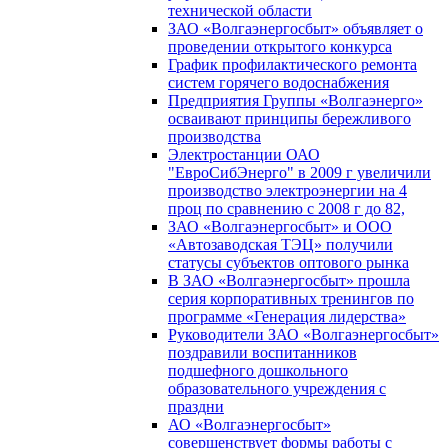
технической области
ЗАО «Волгаэнергосбыт» объявляет о
проведении открытого конкурса
График профилактического ремонта
систем горячего водоснабжения
Предприятия Группы «Волгаэнерго»
осваивают принципы бережливого
производства
Электростанции ОАО
"ЕвроСибЭнерго" в 2009 г увеличили
производство электроэнергии на 4
проц по сравнению с 2008 г до 82,
ЗАО «Волгаэнергосбыт» и ООО
«Автозаводская ТЭЦ» получили
статусы субъектов оптового рынка
В ЗАО «Волгаэнергосбыт» прошла
серия корпоративных тренингов по
программе «Генерация лидерства»
Руководители ЗАО «Волгаэнергосбыт»
поздравили воспитанников
подшефного дошкольного
образовательного учреждения с
праздни
АО «Волгаэнергосбыт»
совершенствует формы работы с