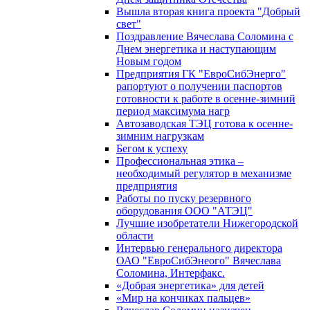
Вышла вторая книга проекта "Добрый
свет"
Поздравление Вячеслава Соломина с
Днем энергетика и наступающим
Новым годом
Предприятия ГК "ЕвроСибЭнерго"
рапортуют о получении паспортов
готовности к работе в осенне-зимний
период максимума нагр
Автозаводская ТЭЦ готова к осенне-
зимним нагрузкам
Бегом к успеху
Профессиональная этика –
необходимый регулятор в механизме
предприятия
Работы по пуску резервного
оборудования ООО "АТЭЦ"
Лучшие изобретатели Нижегородской
области
Интервью генерального директора
ОАО "ЕвроСибЭнеого" Вячеслава
Соломина, Интерфакс.
«Добрая энергетика» для детей
«Мир на кончиках пальцев»