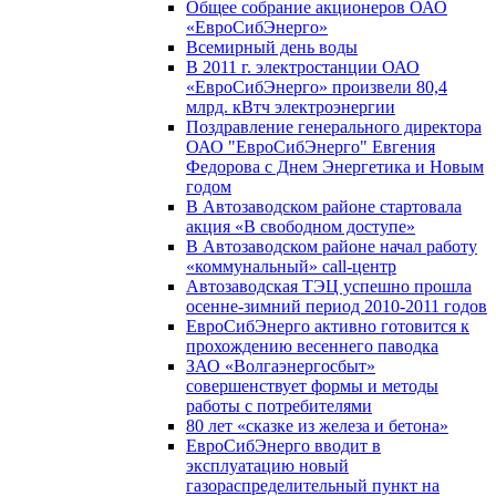
Общее собрание акционеров ОАО
«ЕвроСибЭнерго»
Всемирный день воды
В 2011 г. электростанции ОАО
«ЕвроСибЭнерго» произвели 80,4
млрд. кВтч электроэнергии
Поздравление генерального директора
ОАО "ЕвроСибЭнерго" Евгения
Федорова с Днем Энергетика и Новым
годом
В Автозаводском районе стартовала
акция «В свободном доступе»
В Автозаводском районе начал работу
«коммунальный» call-центр
Автозаводская ТЭЦ успешно прошла
осенне-зимний период 2010-2011 годов
ЕвроСибЭнерго активно готовится к
прохождению весеннего паводка
ЗАО «Волгаэнергосбыт»
совершенствует формы и методы
работы с потребителями
80 лет «сказке из железа и бетона»
ЕвроСибЭнерго вводит в
эксплуатацию новый
газораспределительный пункт на