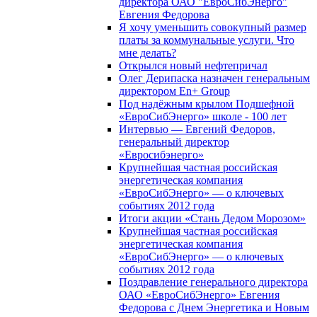
директора ОАО "ЕвроСибЭнерго"
Евгения Федорова
Я хочу уменьшить совокупный размер
платы за коммунальные услуги. Что
мне делать?
Открылся новый нефтепричал
Олег Дерипаска назначен генеральным
директором En+ Group
Под надёжным крылом Подшефной
«ЕвроСибЭнерго» школе - 100 лет
Интервью — Евгений Федоров,
генеральный директор
«Евросибэнерго»
Крупнейшая частная российская
энергетическая компания
«ЕвроСибЭнерго» — о ключевых
событиях 2012 года
Итоги акции «Стань Дедом Морозом»
Крупнейшая частная российская
энергетическая компания
«ЕвроСибЭнерго» — о ключевых
событиях 2012 года
Поздравление генерального директора
ОАО «ЕвроСибЭнерго» Евгения
Федорова с Днем Энергетика и Новым