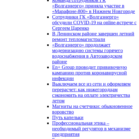
Команда сотрудников ГК
«Волгаэнерго» приняла участие в
«Марафоне-800» в Нижнем Новгороде
Сотрудники ГК «Волгаэнерго»
обсудили COVID-19 на online-встрече с
Сергеем Царенко
В Ленинском районе завершен летний
ремонт тепломагистрали
«Волгаэнерго» продолжает
модернизацию системы горячего
водоснабжения в Автозаводском
районе
En+ Group проводит прививочную
кампанию против коронавирусной
инфекции
Выключаем все из сети и оформляем
перерасчет: как нижегородцам
сэкономить на оплате электричества
летом
Магниты на счетчики: обыкновенное
воровство
Путь капельки
Профессиональная этика –
необходимый регулятор в механизме
предприятия