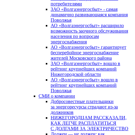
потребителями
ЗАО «Волгаэнергосбыт» - самая
динамично развивающаяся компания
Поволжья
АО «Волгаэнергосбыт» расширило
возможность заочного обслуживания
населения по вопросам
энергоснабжения
АО «Волгаэнергосбыт» гарантирует
бесперебойное энергоснабжение
жителей Московского района
ЗАО «Волгаэнергосбыт» вошло в
рейтинг крупнейших компаний
Нижегородской области
АО «Волгаэнергосбыт» вошло в
рейтинг крупнейших компаний
Поволжья
СМИ о компании
Добросовестные плательщики
за энергоресурсы страдают из-за
должников
НИЖЕГОРОДЦАМ РАССКАЗАЛИ,
КАК ЛЕГЧЕ РАСПЛАТИТЬСЯ
С ДОЛГАМИ ЗА ЭЛЕКТРИЧЕСТВО
Должен — не должен: как