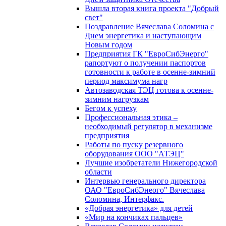
Вышла вторая книга проекта "Добрый
свет"
Поздравление Вячеслава Соломина с
Днем энергетика и наступающим
Новым годом
Предприятия ГК "ЕвроСибЭнерго"
рапортуют о получении паспортов
готовности к работе в осенне-зимний
период максимума нагр
Автозаводская ТЭЦ готова к осенне-
зимним нагрузкам
Бегом к успеху
Профессиональная этика –
необходимый регулятор в механизме
предприятия
Работы по пуску резервного
оборудования ООО "АТЭЦ"
Лучшие изобретатели Нижегородской
области
Интервью генерального директора
ОАО "ЕвроСибЭнеого" Вячеслава
Соломина, Интерфакс.
«Добрая энергетика» для детей
«Мир на кончиках пальцев»