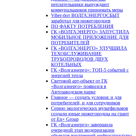
неплательщики вынуждают
коммунальщиков принимать меры
Viber-бот ВОЛГАЭНЕРГОСБЫТ
заработал для нижегородцев
ПО ФАКТУ ПОТРЕБЛЕНИЯ
ГК «ВОЛГАЭНЕРГО» ЗАПУСТИЛА
МОБИЛЬНОЕ ПРИЛОЖЕНИЕ ДЛЯ
ПОТРЕБИТЕЛЕЙ
ГК «ВОЛГАЭНЕРГО» УЛУЧШИЛА
ТЕХОБСЛУЖИВАНИЕ
ТРУБОПРОВОДОВ ДВУХ
КОТЕЛЬНЫХ
ГК «Волгаэнерго»: ТОП-5 событий с
энергией тепла
Световой арт-объект от ГК
«Волгаэнерго» появился в
Автозаводском парке
Главное — создать условия: и для
потребителей, и для сотрудников
Серию экологических мультфильмов
создали юные нижегородцы на грант
от En+ Group
ГК «Волгаэнерго» завершила
очередной этап модернизации
объектов внутренней инфраструктуры