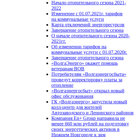
Начало отопительного сезона 2021-
2022
Изменение с 01.07.2021г. тарифов
на коммунальные услуги
Карта отключений энергоресурсов
Завершение отопительного сезона
О начале отопительного сезона 2020-
2021гг.
Об изменении тарифов на
коммунальные услуги с 01.07.2020г.
Завершение отопительного сезона
«ВолгаЭнерго» окажет помощь
ветеранам ВОВ
Потребителям «Волгаэнергосбыта»
проведут корректировку платы за
отопление
«Волгаэнергосбыт» открыл новый
офис обслуживания
ГК «Волгаэнерго» запустила новый
колл-центр для жителей
Автозаводского и Ленинского районов
Компания En+ Group направила не
менее 660 млн рублей на подготовку
своих энергетических активов в
Нижнем Новгороде к зим