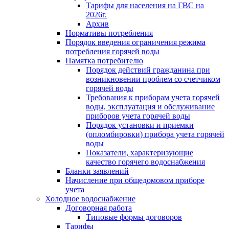
Тарифы для населения на ГВС на
2026г.
Архив
Нормативы потребления
Порядок введения ограничения режима
потребления горячей воды
Памятка потребителю
Порядок действий гражданина при
возникновении проблем со счетчиком
горячей воды
Требования к приборам учета горячей
воды, эксплуатация и обслуживание
приборов учета горячей воды
Порядок установки и приемки
(опломбировки) прибора учета горячей
воды
Показатели, характеризующие
качество горячего водоснабжения
Бланки заявлений
Начисление при общедомовом приборе
учета
Холодное водоснабжение
Договорная работа
Типовые формы договоров
Тарифы