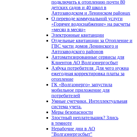
подключить к отоплению почти 80
детских садов и 40 школ в
Автозаводском и Ленинском районах
О переводе коммунальной услуги
«Горячее водоснабжение» на расчеты
«месяц в месяц»
Электронные квитанции
Отдельные квитанции за Отопление и
ГВС части домов Ленинского и
Автозаводского районов
Автоматизированные сервисы для
Клиентов АО Волгаэнергосбыт
Азбука потребителя_Для чего нужна
ежегодная корректировка платы за
отопление
ГК «Волгаэнерго» запустила
мобильное приложение для
потребителей
Умные счетчики. Интеллектуальная
система учета.
Меры безопасности
Злостный неплательщик? Злись
в темноте
Нерабочие дни в АО
"Волгаэнергосбыт"