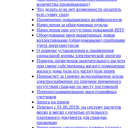
количества проживающих)
Что делать если нет возможности оплатить
всю сумму сразу
Применение повышающих коэффициентов
Начисления за общедомовые нужды
Начисления при отсутствии показаний ИПУ
Оборудование многоквартирных домов
коллективными (общедомовыми) приборами
учета энергоресурсов
О порядке установления и применения
социальной нормы электрической энергии
Порядок проведения окончательного расчета
при смене собственника жилого помещения/
жилого дома (или его части) (или перев
Перерасчет за горячее водоснабжение и/или
электроснабжение по причине временного
отсутствия граждан по месту постоянной
Перепрограммирование многотарифных
счетчиков
Запись на прием
Переход с 01.06.2019г. на систему расчетов
месяц в месяц с печатью отдельного
платежного документа для граждан,
проживаю
Уменьшение совокупного размера платежа