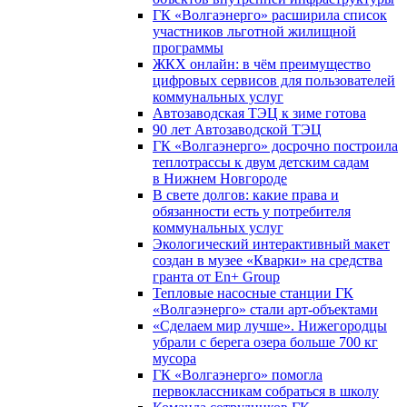
ГК «Волгаэнерго» расширила список
участников льготной жилищной
программы
ЖКХ онлайн: в чём преимущество
цифровых сервисов для пользователей
коммунальных услуг
Автозаводская ТЭЦ к зиме готова
90 лет Автозаводской ТЭЦ
ГК «Волгаэнерго» досрочно построила
теплотрассы к двум детским садам
в Нижнем Новгороде
В свете долгов: какие права и
обязанности есть у потребителя
коммунальных услуг
Экологический интерактивный макет
создан в музее «Кварки» на средства
гранта от En+ Group
Тепловые насосные станции ГК
«Волгаэнерго» стали арт-объектами
«Сделаем мир лучше». Нижегородцы
убрали с берега озера больше 700 кг
мусора
ГК «Волгаэнерго» помогла
первоклассникам собраться в школу