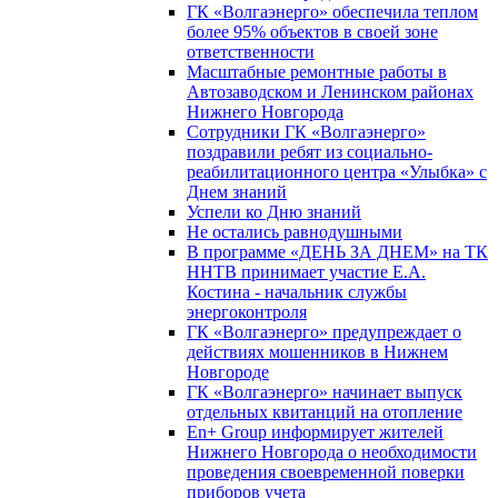
ГК «Волгаэнерго» обеспечила теплом
более 95% объектов в своей зоне
ответственности
Масштабные ремонтные работы в
Автозаводском и Ленинском районах
Нижнего Новгорода
Сотрудники ГК «Волгаэнерго»
поздравили ребят из социально-
реабилитационного центра «Улыбка» с
Днем знаний
Успели ко Дню знаний
Не остались равнодушными
В программе «ДЕНЬ ЗА ДНЕМ» на ТК
ННТВ принимает участие Е.А.
Костина - начальник службы
энергоконтроля
ГК «Волгаэнерго» предупреждает о
действиях мошенников в Нижнем
Новгороде
ГК «Волгаэнерго» начинает выпуск
отдельных квитанций на отопление
En+ Group информирует жителей
Нижнего Новгорода о необходимости
проведения своевременной поверки
приборов учета