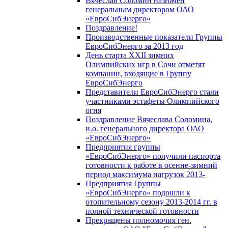
Вячеслав Соломин назначен
генеральным директором ОАО
«ЕвроСибЭнерго»
Поздравление!
Производственные показатели Группы
ЕвроСибЭнерго за 2013 год
День старта XXII зимних
Олимпийских игр в Сочи отметят
компании, входящие в Группу
ЕвроСибЭнерго
Представители ЕвроСибЭнерго стали
участниками эстафеты Олимпийского
огня
Поздравление Вячеслава Соломина,
и.о. генерального директора ОАО
«ЕвроСибЭнерго»
Предприятия группы
«ЕвроСибЭнерго» получили паспорта
готовности к работе в осенне-зимний
период максимума нагрузок 2013-
Предприятия Группы
«ЕвроСибЭнерго» подошли к
отопительному сезону 2013-2014 гг. в
полной технической готовности
Прекращены полномочия ген.