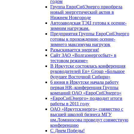
годом
Группа ЕвроСибЭнерго приобрела
новый энергетический актив в
Нижнем Новгороде
Автозаводская ТЭЦ готова к осенне-
зимним нагрузкам.
Предприятия Группы ЕвроСибЭнерго
готовы к прохождению осенне-
зимнего максимума нагрузок
Разыскивается энергия!
Сайт ЗАО «Волгаэнергосбыт» в
тестовом режиме»
В Иркутске состоялась конференция
руководителей En+ Group «Большое
будущее Восточной Сибири»
6 июня в Иркутске начала работу
первая HR–конференция Группы
компаний ОАО «ЕвроСибЭнерго»
«ЕвроСибЭнерго» подводит итоги
работы в 2011 году
ОАО «Иркутскэнерго» совместно с
высшей школой бизнеса МГУ
им.Ломоносова проведут совместную
конференцию
С Днем Победы!