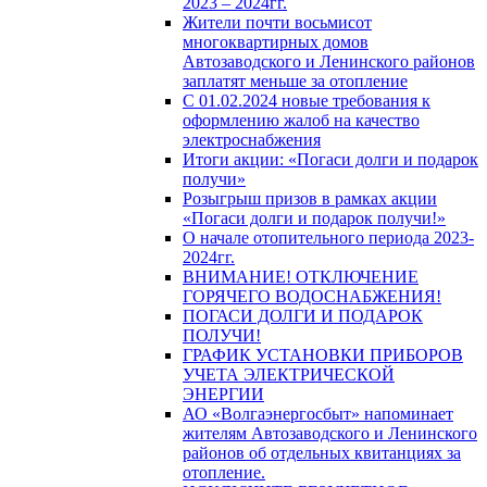
2023 – 2024гг.
Жители почти восьмисот
многоквартирных домов
Автозаводского и Ленинского районов
заплатят меньше за отопление
С 01.02.2024 новые требования к
оформлению жалоб на качество
электроснабжения
Итоги акции: «Погаси долги и подарок
получи»
Розыгрыш призов в рамках акции
«Погаси долги и подарок получи!»
О начале отопительного периода 2023-
2024гг.
ВНИМАНИЕ! ОТКЛЮЧЕНИЕ
ГОРЯЧЕГО ВОДОСНАБЖЕНИЯ!
ПОГАСИ ДОЛГИ И ПОДАРОК
ПОЛУЧИ!
ГРАФИК УСТАНОВКИ ПРИБОРОВ
УЧЕТА ЭЛЕКТРИЧЕСКОЙ
ЭНЕРГИИ
АО «Волгаэнергосбыт» напоминает
жителям Автозаводского и Ленинского
районов об отдельных квитанциях за
отопление.