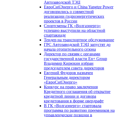
Автозаводской ТЭЦ
ЕвроСибЭнерго и China Yangtze Power
договорились о совместной
реализации гидроэнергетических
проектов в России
Спортсмены ГК «Волгаэнерго»
успешно выступили на областной
спартакиаде
Тендер на транспортное обслуживание
ГРС Автозаводской ТЭЦ запустят до
начала отопительного сезона
Директор по связям с органами
государственной власти En+ Group
Владимир Кирюхин избран
председателем совета директоров
Евгений Федоров назначен
Генеральным директором
«ЕвроСибЭнерго»
Конкурс на право заключения
Кредитного соглашения об открытие
кредитной линии и договора
кредитования в форме овердрафт
В ГК «Волгаэнерго» стартовала
программа по развитию преемников на
управленческие позиции в