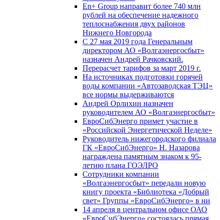
En+ Group направит более 740 млн
рублей на обеспечение надежного
теплоснабжения двух районов
Нижнего Новгорода
С 27 мая 2019 года Генеральным
директором АО «Волгаэнергосбыт»
назначен Андрей Рачковский.
Перерасчет тарифов за март 2019 г.
На источниках подготовки горячей
воды компании «Автозаводская ТЭЦ»
все нормы выдерживаются
Андрей Орлихин назначен
руководителем АО «Волгаэнергосбыт»
ЕвроСибЭнерго примет участие в
«Российской Энергетической Неделе»
Руководитель нижегородского филиала
ГК «ЕвроСибЭнерго» Н. Назарова
награждена памятным знаком к 95-
летию плана ГОЭЛРО
Сотрудники компании
«Волгаэнергосбыт» передали новую
книгу проекта «Библиотека «Добрый
свет» Группы «ЕвроСибЭнерго» в ни
14 апреля в центральном офисе ОАО
«ЕвроСибЭнерго» состоялась прямая