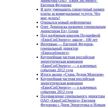
директора ОАО "ЕвроСибЭнерго"
Евгения Федорова
Я хочу уменьшить совокупный размер
платы за коммунальные услуги. Что
мне делать?
Открылся новый нефтепричал
Олег Дерипаска назначен генеральным
директором En+ Group
Под надёжным крылом Подшефной
«ЕвроСибЭнерго» школе - 100 лет
Интервью — Евгений Федоров,
генеральный директор
«Евросибэнерго»
Крупнейшая частная российская
энергетическая компания
«ЕвроСибЭнерго» — о ключевых
событиях 2012 года
Итоги акции «Стань Дедом Морозом»
Крупнейшая частная российская
энергетическая компания
«ЕвроСибЭнерго» — о ключевых
событиях 2012 года
Поздравление генерального директора
ОАО «ЕвроСибЭнерго» Евгения
Федорова с Днем Энергетика и Новым