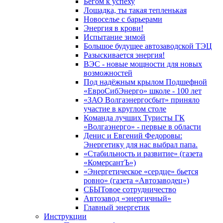
Бегом к успеху
Лошадка, ты такая тепленькая
Новоселье с барьерами
Энергия в крови!
Испытание зимой
Большое будущее автозаводской ТЭЦ
Разыскивается энергия!
ВЭС - новые мощности для новых
возможностей
Под надёжным крылом Подшефной
«ЕвроСибЭнерго» школе - 100 лет
«ЗАО Волгаэнергосбыт» приняло
участие в круглом столе
Команда лучших Туристы ГК
«Волгаэнерго» - первые в области
Денис и Евгений Федоровы:
Энергетику для нас выбрал папа.
«Стабильность и развитие» (газета
«КомерсантЪ»)
«Энергетическое «сердце» бьется
ровно» (газета «Автозаводец»)
СБЫТовое сотрудничество
Автозавод «энергичный»
Главный энергетик
Инструкции