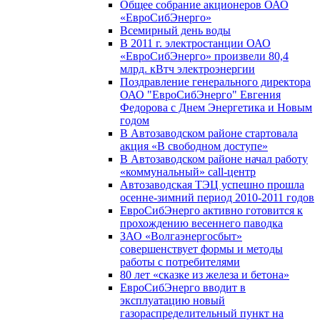
Общее собрание акционеров ОАО
«ЕвроСибЭнерго»
Всемирный день воды
В 2011 г. электростанции ОАО
«ЕвроСибЭнерго» произвели 80,4
млрд. кВтч электроэнергии
Поздравление генерального директора
ОАО "ЕвроСибЭнерго" Евгения
Федорова с Днем Энергетика и Новым
годом
В Автозаводском районе стартовала
акция «В свободном доступе»
В Автозаводском районе начал работу
«коммунальный» call-центр
Автозаводская ТЭЦ успешно прошла
осенне-зимний период 2010-2011 годов
ЕвроСибЭнерго активно готовится к
прохождению весеннего паводка
ЗАО «Волгаэнергосбыт»
совершенствует формы и методы
работы с потребителями
80 лет «сказке из железа и бетона»
ЕвроСибЭнерго вводит в
эксплуатацию новый
газораспределительный пункт на