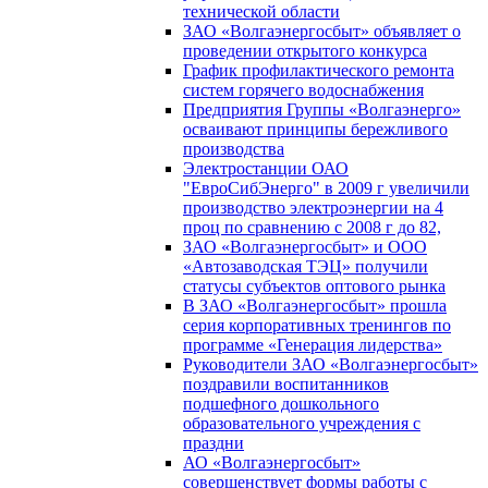
технической области
ЗАО «Волгаэнергосбыт» объявляет о
проведении открытого конкурса
График профилактического ремонта
систем горячего водоснабжения
Предприятия Группы «Волгаэнерго»
осваивают принципы бережливого
производства
Электростанции ОАО
"ЕвроСибЭнерго" в 2009 г увеличили
производство электроэнергии на 4
проц по сравнению с 2008 г до 82,
ЗАО «Волгаэнергосбыт» и ООО
«Автозаводская ТЭЦ» получили
статусы субъектов оптового рынка
В ЗАО «Волгаэнергосбыт» прошла
серия корпоративных тренингов по
программе «Генерация лидерства»
Руководители ЗАО «Волгаэнергосбыт»
поздравили воспитанников
подшефного дошкольного
образовательного учреждения с
праздни
АО «Волгаэнергосбыт»
совершенствует формы работы с