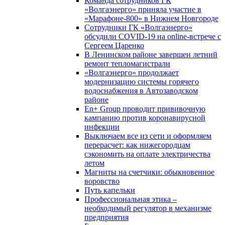
Команда сотрудников ГК
«Волгаэнерго» приняла участие в
«Марафоне-800» в Нижнем Новгороде
Сотрудники ГК «Волгаэнерго»
обсудили COVID-19 на online-встрече с
Сергеем Царенко
В Ленинском районе завершен летний
ремонт тепломагистрали
«Волгаэнерго» продолжает
модернизацию системы горячего
водоснабжения в Автозаводском
районе
En+ Group проводит прививочную
кампанию против коронавирусной
инфекции
Выключаем все из сети и оформляем
перерасчет: как нижегородцам
сэкономить на оплате электричества
летом
Магниты на счетчики: обыкновенное
воровство
Путь капельки
Профессиональная этика –
необходимый регулятор в механизме
предприятия