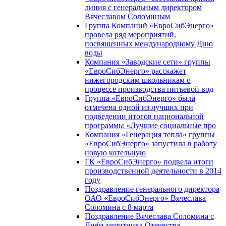
линия с генеральным директором
Вячеславом Соломиным
Группа Компаний «ЕвроСибЭнерго»
провела ряд мероприятий,
посвященных международному Дню
воды
Компания «Заводские сети» группы
«ЕвроСибЭнерго» расскажет
нижегородским школьникам о
процессе производства питьевой вод
Группа «ЕвроСибЭнерго» была
отмечена одной из лучших при
подведении итогов национальной
программы «Лучшие социальные про
Компания «Генерация тепла» группы
«ЕвроСибЭнерго» запустила в работу
новую котельную
ГК «ЕвроСибЭнерго» подвела итоги
производственной деятельности в 2014
году
Поздравление генерального директора
ОАО «ЕвроСибЭнерго» Вячеслава
Соломина с 8 марта
Поздравление Вячеслава Соломина с
Днём защитника Отечества