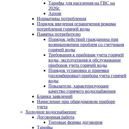
Тарифы для населения на ГВС на
2026г.
Архив
Нормативы потребления
Порядок введения ограничения режима
потребления горячей воды
Памятка потребителю
Порядок действий гражданина при
возникновении проблем со счетчиком
горячей воды
Требования к приборам учета горячей
воды, эксплуатация и обслуживание
приборов учета горячей воды
Порядок установки и приемки
(опломбировки) прибора учета горячей
воды
Показатели, характеризующие
качество горячего водоснабжения
Бланки заявлений
Начисление при общедомовом приборе
учета
Холодное водоснабжение
Договорная работа
Типовые формы договоров
Тарифы