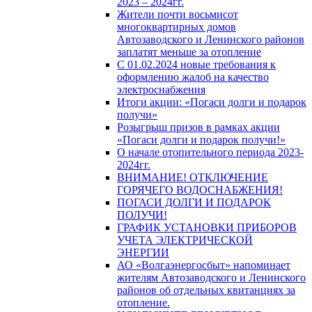
2023 – 2024гг.
Жители почти восьмисот
многоквартирных домов
Автозаводского и Ленинского районов
заплатят меньше за отопление
С 01.02.2024 новые требования к
оформлению жалоб на качество
электроснабжения
Итоги акции: «Погаси долги и подарок
получи»
Розыгрыш призов в рамках акции
«Погаси долги и подарок получи!»
О начале отопительного периода 2023-
2024гг.
ВНИМАНИЕ! ОТКЛЮЧЕНИЕ
ГОРЯЧЕГО ВОДОСНАБЖЕНИЯ!
ПОГАСИ ДОЛГИ И ПОДАРОК
ПОЛУЧИ!
ГРАФИК УСТАНОВКИ ПРИБОРОВ
УЧЕТА ЭЛЕКТРИЧЕСКОЙ
ЭНЕРГИИ
АО «Волгаэнергосбыт» напоминает
жителям Автозаводского и Ленинского
районов об отдельных квитанциях за
отопление.