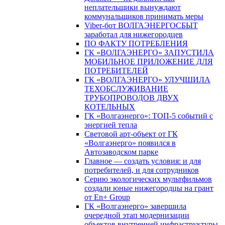
неплательщики вынуждают
коммунальщиков принимать меры
Viber-бот ВОЛГАЭНЕРГОСБЫТ
заработал для нижегородцев
ПО ФАКТУ ПОТРЕБЛЕНИЯ
ГК «ВОЛГАЭНЕРГО» ЗАПУСТИЛА
МОБИЛЬНОЕ ПРИЛОЖЕНИЕ ДЛЯ
ПОТРЕБИТЕЛЕЙ
ГК «ВОЛГАЭНЕРГО» УЛУЧШИЛА
ТЕХОБСЛУЖИВАНИЕ
ТРУБОПРОВОДОВ ДВУХ
КОТЕЛЬНЫХ
ГК «Волгаэнерго»: ТОП-5 событий с
энергией тепла
Световой арт-объект от ГК
«Волгаэнерго» появился в
Автозаводском парке
Главное — создать условия: и для
потребителей, и для сотрудников
Серию экологических мультфильмов
создали юные нижегородцы на грант
от En+ Group
ГК «Волгаэнерго» завершила
очередной этап модернизации
объектов внутренней инфраструктуры