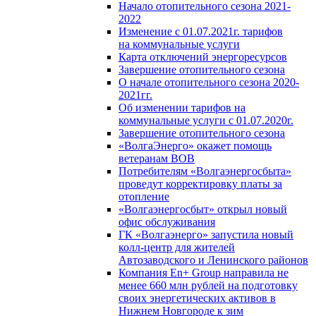
Начало отопительного сезона 2021-
2022
Изменение с 01.07.2021г. тарифов
на коммунальные услуги
Карта отключений энергоресурсов
Завершение отопительного сезона
О начале отопительного сезона 2020-
2021гг.
Об изменении тарифов на
коммунальные услуги с 01.07.2020г.
Завершение отопительного сезона
«ВолгаЭнерго» окажет помощь
ветеранам ВОВ
Потребителям «Волгаэнергосбыта»
проведут корректировку платы за
отопление
«Волгаэнергосбыт» открыл новый
офис обслуживания
ГК «Волгаэнерго» запустила новый
колл-центр для жителей
Автозаводского и Ленинского районов
Компания En+ Group направила не
менее 660 млн рублей на подготовку
своих энергетических активов в
Нижнем Новгороде к зим