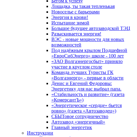
Бегом к успеху
Лошадка, ты такая тепленькая
Новоселье с барьерами
Энергия в крови!
Испытание зимой
Большое будущее автозаводской ТЭЦ
Разыскивается энергия!
ВЭС - новые мощности для новых
возможностей
Под надёжным крылом Подшефной
«ЕвроСибЭнерго» школе - 100 лет
«ЗАО Волгаэнергосбыт» приняло
участие в круглом столе
Команда лучших Туристы ГК
«Волгаэнерго» - первые в области
Денис и Евгений Федоровы:
Энергетику для нас выбрал папа.
«Стабильность и развитие» (газета
«КомерсантЪ»)
«Энергетическое «сердце» бьется
ровно» (газета «Автозаводец»)
СБЫТовое сотрудничество
Автозавод «энергичный»
Главный энергетик
Инструкции