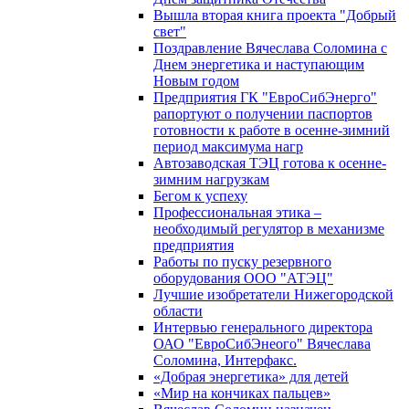
Вышла вторая книга проекта "Добрый
свет"
Поздравление Вячеслава Соломина с
Днем энергетика и наступающим
Новым годом
Предприятия ГК "ЕвроСибЭнерго"
рапортуют о получении паспортов
готовности к работе в осенне-зимний
период максимума нагр
Автозаводская ТЭЦ готова к осенне-
зимним нагрузкам
Бегом к успеху
Профессиональная этика –
необходимый регулятор в механизме
предприятия
Работы по пуску резервного
оборудования ООО "АТЭЦ"
Лучшие изобретатели Нижегородской
области
Интервью генерального директора
ОАО "ЕвроСибЭнеого" Вячеслава
Соломина, Интерфакс.
«Добрая энергетика» для детей
«Мир на кончиках пальцев»