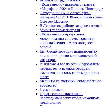
Команда сотрудников ГК
«Волгаэнерго» приняла участие в
«Марафоне-800» в Нижнем Новгороде
Сотрудники ГК «Волгаэнерго»
обсудили COVID-19 на online-встрече с
Сергеем Царенко
В Ленинском районе завершен летний
ремонт тепломагистрали
«Волгаэнерго» продолжает
модернизацию системы горячего
водоснабжения в Автозаводском
районе
En+ Group проводит прививочную
кампанию против коронавирусной
инфекции
Выключаем все из сети и оформляем
перерасчет: как нижегородцам
сэкономить на оплате электричества
летом
Магниты на счетчики: обыкновенное
воровство
Путь капельки
Профессиональная этика –
необходимый регулятор в механизме
предприятия