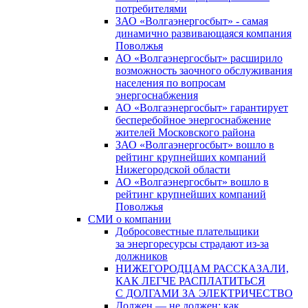
потребителями
ЗАО «Волгаэнергосбыт» - самая
динамично развивающаяся компания
Поволжья
АО «Волгаэнергосбыт» расширило
возможность заочного обслуживания
населения по вопросам
энергоснабжения
АО «Волгаэнергосбыт» гарантирует
бесперебойное энергоснабжение
жителей Московского района
ЗАО «Волгаэнергосбыт» вошло в
рейтинг крупнейших компаний
Нижегородской области
АО «Волгаэнергосбыт» вошло в
рейтинг крупнейших компаний
Поволжья
СМИ о компании
Добросовестные плательщики
за энергоресурсы страдают из-за
должников
НИЖЕГОРОДЦАМ РАССКАЗАЛИ,
КАК ЛЕГЧЕ РАСПЛАТИТЬСЯ
С ДОЛГАМИ ЗА ЭЛЕКТРИЧЕСТВО
Должен — не должен: как