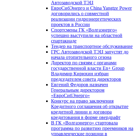
Автозаводской ТЭЦ
ЕвроСибЭнерго и China Yangtze Power
договорились о совместной
реализации гидроэнергетических
проектов в России
Спортсмены ГК «Волгаэнерго»
успешно выступили на областной
спартакиаде
Тендер на транспортное обслуживание
ГРС Автозаводской ТЭЦ запустят до
начала отопительного сезона
Директор по связям с органами
государственной власти En+ Group
Владимир Кирюхин избран
председателем совета директоров
Евгений Федоров назначен
Генеральным директором
«ЕвроСибЭнерго»
Конкурс на право заключения
Кредитного соглашения об открытие
кредитной линии и договора
кредитования в форме овердрафт
В ГК «Волгаэнерго» стартовала
программа по развитию преемников на
управленческие позиции в