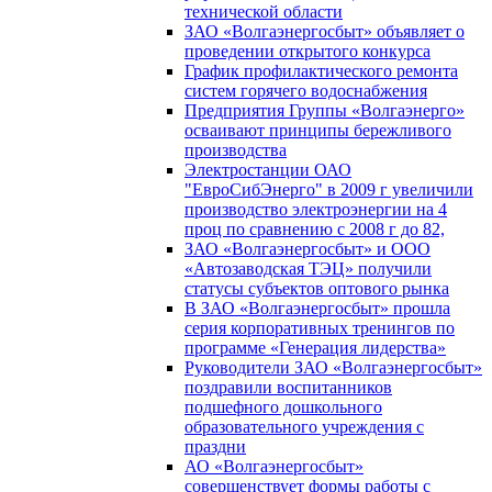
технической области
ЗАО «Волгаэнергосбыт» объявляет о
проведении открытого конкурса
График профилактического ремонта
систем горячего водоснабжения
Предприятия Группы «Волгаэнерго»
осваивают принципы бережливого
производства
Электростанции ОАО
"ЕвроСибЭнерго" в 2009 г увеличили
производство электроэнергии на 4
проц по сравнению с 2008 г до 82,
ЗАО «Волгаэнергосбыт» и ООО
«Автозаводская ТЭЦ» получили
статусы субъектов оптового рынка
В ЗАО «Волгаэнергосбыт» прошла
серия корпоративных тренингов по
программе «Генерация лидерства»
Руководители ЗАО «Волгаэнергосбыт»
поздравили воспитанников
подшефного дошкольного
образовательного учреждения с
праздни
АО «Волгаэнергосбыт»
совершенствует формы работы с