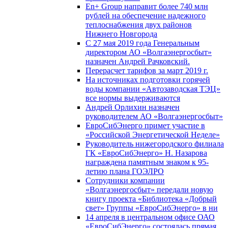
En+ Group направит более 740 млн
рублей на обеспечение надежного
теплоснабжения двух районов
Нижнего Новгорода
С 27 мая 2019 года Генеральным
директором АО «Волгаэнергосбыт»
назначен Андрей Рачковский.
Перерасчет тарифов за март 2019 г.
На источниках подготовки горячей
воды компании «Автозаводская ТЭЦ»
все нормы выдерживаются
Андрей Орлихин назначен
руководителем АО «Волгаэнергосбыт»
ЕвроСибЭнерго примет участие в
«Российской Энергетической Неделе»
Руководитель нижегородского филиала
ГК «ЕвроСибЭнерго» Н. Назарова
награждена памятным знаком к 95-
летию плана ГОЭЛРО
Сотрудники компании
«Волгаэнергосбыт» передали новую
книгу проекта «Библиотека «Добрый
свет» Группы «ЕвроСибЭнерго» в ни
14 апреля в центральном офисе ОАО
«ЕвроСибЭнерго» состоялась прямая