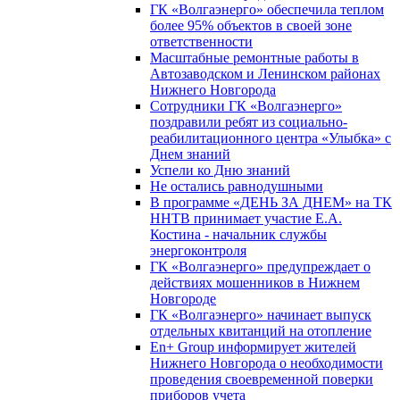
ГК «Волгаэнерго» обеспечила теплом
более 95% объектов в своей зоне
ответственности
Масштабные ремонтные работы в
Автозаводском и Ленинском районах
Нижнего Новгорода
Сотрудники ГК «Волгаэнерго»
поздравили ребят из социально-
реабилитационного центра «Улыбка» с
Днем знаний
Успели ко Дню знаний
Не остались равнодушными
В программе «ДЕНЬ ЗА ДНЕМ» на ТК
ННТВ принимает участие Е.А.
Костина - начальник службы
энергоконтроля
ГК «Волгаэнерго» предупреждает о
действиях мошенников в Нижнем
Новгороде
ГК «Волгаэнерго» начинает выпуск
отдельных квитанций на отопление
En+ Group информирует жителей
Нижнего Новгорода о необходимости
проведения своевременной поверки
приборов учета