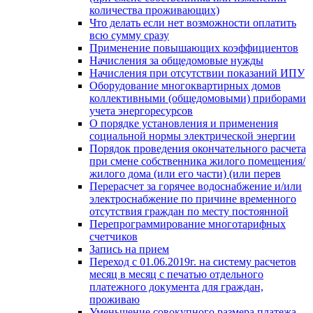
количества проживающих)
Что делать если нет возможности оплатить
всю сумму сразу
Применение повышающих коэффициентов
Начисления за общедомовые нужды
Начисления при отсутствии показаний ИПУ
Оборудование многоквартирных домов
коллективными (общедомовыми) приборами
учета энергоресурсов
О порядке установления и применения
социальной нормы электрической энергии
Порядок проведения окончательного расчета
при смене собственника жилого помещения/
жилого дома (или его части) (или перев
Перерасчет за горячее водоснабжение и/или
электроснабжение по причине временного
отсутствия граждан по месту постоянной
Перепрограммирование многотарифных
счетчиков
Запись на прием
Переход с 01.06.2019г. на систему расчетов
месяц в месяц с печатью отдельного
платежного документа для граждан,
проживаю
Уменьшение совокупного размера платежа