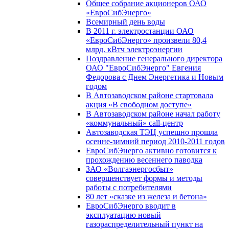
Общее собрание акционеров ОАО
«ЕвроСибЭнерго»
Всемирный день воды
В 2011 г. электростанции ОАО
«ЕвроСибЭнерго» произвели 80,4
млрд. кВтч электроэнергии
Поздравление генерального директора
ОАО "ЕвроСибЭнерго" Евгения
Федорова с Днем Энергетика и Новым
годом
В Автозаводском районе стартовала
акция «В свободном доступе»
В Автозаводском районе начал работу
«коммунальный» call-центр
Автозаводская ТЭЦ успешно прошла
осенне-зимний период 2010-2011 годов
ЕвроСибЭнерго активно готовится к
прохождению весеннего паводка
ЗАО «Волгаэнергосбыт»
совершенствует формы и методы
работы с потребителями
80 лет «сказке из железа и бетона»
ЕвроСибЭнерго вводит в
эксплуатацию новый
газораспределительный пункт на