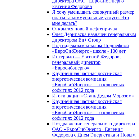
директора ОАО "ЕвроСибЭнерго"
Евгения Федорова
Я хочу уменьшить совокупный размер
платы за коммунальные услуги. Что
мне делать?
Открылся новый нефтепричал
Олег Дерипаска назначен генеральным
директором En+ Group
Под надёжным крылом Подшефной
«ЕвроСибЭнерго» школе - 100 лет
Интервью — Евгений Федоров,
генеральный директор
«Евросибэнерго»
Крупнейшая частная российская
энергетическая компания
«ЕвроСибЭнерго» — о ключевых
событиях 2012 года
Итоги акции «Стань Дедом Морозом»
Крупнейшая частная российская
энергетическая компания
«ЕвроСибЭнерго» — о ключевых
событиях 2012 года
Поздравление генерального директора
ОАО «ЕвроСибЭнерго» Евгения
Федорова с Днем Энергетика и Новым