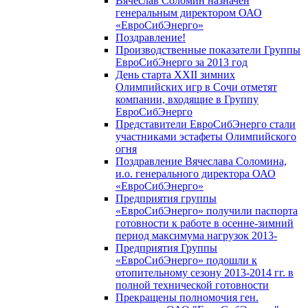
Вячеслав Соломин назначен
генеральным директором ОАО
«ЕвроСибЭнерго»
Поздравление!
Производственные показатели Группы
ЕвроСибЭнерго за 2013 год
День старта XXII зимних
Олимпийских игр в Сочи отметят
компании, входящие в Группу
ЕвроСибЭнерго
Представители ЕвроСибЭнерго стали
участниками эстафеты Олимпийского
огня
Поздравление Вячеслава Соломина,
и.о. генерального директора ОАО
«ЕвроСибЭнерго»
Предприятия группы
«ЕвроСибЭнерго» получили паспорта
готовности к работе в осенне-зимний
период максимума нагрузок 2013-
Предприятия Группы
«ЕвроСибЭнерго» подошли к
отопительному сезону 2013-2014 гг. в
полной технической готовности
Прекращены полномочия ген.