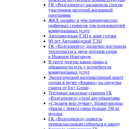
ГК «Волгаэнерго» расширила список
участников льготной жилищной
программы
ЖКХ онлайн: в чём преимущество
цифровых сервисов для пользователей
коммунальных услуг
Автозаводская ТЭЦ к зиме готова
90 лет Автозаводской ТЭЦ
ГК «Волгаэнерго» досрочно построила
теплотрассы к двум детским садам
в Нижнем Новгороде
В свете долгов: какие права и
обязанности есть у потребителя
коммунальных услуг
Экологический интерактивный макет
создан в музее «Кварки» на средства
гранта от En+ Group
Тепловые насосные станции ГК
«Волгаэнерго» стали арт-объектами
«Сделаем мир лучше». Нижегородцы
убрали с берега озера больше 700 кг
мусора
ГК «Волгаэнерго» помогла
первоклассникам собраться в школу