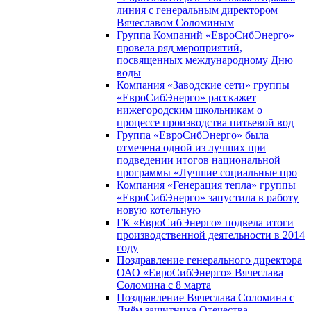
линия с генеральным директором
Вячеславом Соломиным
Группа Компаний «ЕвроСибЭнерго»
провела ряд мероприятий,
посвященных международному Дню
воды
Компания «Заводские сети» группы
«ЕвроСибЭнерго» расскажет
нижегородским школьникам о
процессе производства питьевой вод
Группа «ЕвроСибЭнерго» была
отмечена одной из лучших при
подведении итогов национальной
программы «Лучшие социальные про
Компания «Генерация тепла» группы
«ЕвроСибЭнерго» запустила в работу
новую котельную
ГК «ЕвроСибЭнерго» подвела итоги
производственной деятельности в 2014
году
Поздравление генерального директора
ОАО «ЕвроСибЭнерго» Вячеслава
Соломина с 8 марта
Поздравление Вячеслава Соломина с
Днём защитника Отечества