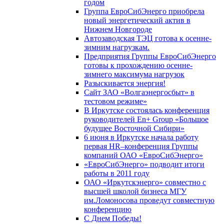
годом
Группа ЕвроСибЭнерго приобрела
новый энергетический актив в
Нижнем Новгороде
Автозаводская ТЭЦ готова к осенне-
зимним нагрузкам.
Предприятия Группы ЕвроСибЭнерго
готовы к прохождению осенне-
зимнего максимума нагрузок
Разыскивается энергия!
Сайт ЗАО «Волгаэнергосбыт» в
тестовом режиме»
В Иркутске состоялась конференция
руководителей En+ Group «Большое
будущее Восточной Сибири»
6 июня в Иркутске начала работу
первая HR–конференция Группы
компаний ОАО «ЕвроСибЭнерго»
«ЕвроСибЭнерго» подводит итоги
работы в 2011 году
ОАО «Иркутскэнерго» совместно с
высшей школой бизнеса МГУ
им.Ломоносова проведут совместную
конференцию
С Днем Победы!