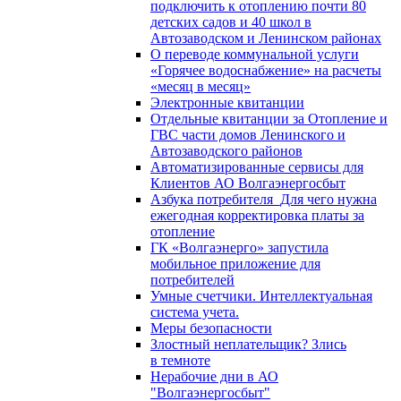
подключить к отоплению почти 80
детских садов и 40 школ в
Автозаводском и Ленинском районах
О переводе коммунальной услуги
«Горячее водоснабжение» на расчеты
«месяц в месяц»
Электронные квитанции
Отдельные квитанции за Отопление и
ГВС части домов Ленинского и
Автозаводского районов
Автоматизированные сервисы для
Клиентов АО Волгаэнергосбыт
Азбука потребителя_Для чего нужна
ежегодная корректировка платы за
отопление
ГК «Волгаэнерго» запустила
мобильное приложение для
потребителей
Умные счетчики. Интеллектуальная
система учета.
Меры безопасности
Злостный неплательщик? Злись
в темноте
Нерабочие дни в АО
"Волгаэнергосбыт"