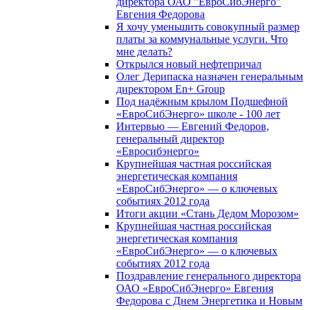
директора ОАО "ЕвроСибЭнерго"
Евгения Федорова
Я хочу уменьшить совокупный размер
платы за коммунальные услуги. Что
мне делать?
Открылся новый нефтепричал
Олег Дерипаска назначен генеральным
директором En+ Group
Под надёжным крылом Подшефной
«ЕвроСибЭнерго» школе - 100 лет
Интервью — Евгений Федоров,
генеральный директор
«Евросибэнерго»
Крупнейшая частная российская
энергетическая компания
«ЕвроСибЭнерго» — о ключевых
событиях 2012 года
Итоги акции «Стань Дедом Морозом»
Крупнейшая частная российская
энергетическая компания
«ЕвроСибЭнерго» — о ключевых
событиях 2012 года
Поздравление генерального директора
ОАО «ЕвроСибЭнерго» Евгения
Федорова с Днем Энергетика и Новым