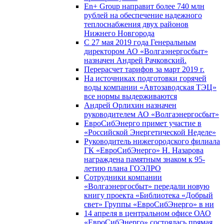
En+ Group направит более 740 млн
рублей на обеспечение надежного
теплоснабжения двух районов
Нижнего Новгорода
С 27 мая 2019 года Генеральным
директором АО «Волгаэнергосбыт»
назначен Андрей Рачковский.
Перерасчет тарифов за март 2019 г.
На источниках подготовки горячей
воды компании «Автозаводская ТЭЦ»
все нормы выдерживаются
Андрей Орлихин назначен
руководителем АО «Волгаэнергосбыт»
ЕвроСибЭнерго примет участие в
«Российской Энергетической Неделе»
Руководитель нижегородского филиала
ГК «ЕвроСибЭнерго» Н. Назарова
награждена памятным знаком к 95-
летию плана ГОЭЛРО
Сотрудники компании
«Волгаэнергосбыт» передали новую
книгу проекта «Библиотека «Добрый
свет» Группы «ЕвроСибЭнерго» в ни
14 апреля в центральном офисе ОАО
«ЕвроСибЭнерго» состоялась прямая