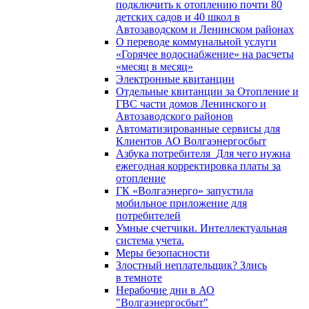
подключить к отоплению почти 80
детских садов и 40 школ в
Автозаводском и Ленинском районах
О переводе коммунальной услуги
«Горячее водоснабжение» на расчеты
«месяц в месяц»
Электронные квитанции
Отдельные квитанции за Отопление и
ГВС части домов Ленинского и
Автозаводского районов
Автоматизированные сервисы для
Клиентов АО Волгаэнергосбыт
Азбука потребителя_Для чего нужна
ежегодная корректировка платы за
отопление
ГК «Волгаэнерго» запустила
мобильное приложение для
потребителей
Умные счетчики. Интеллектуальная
система учета.
Меры безопасности
Злостный неплательщик? Злись
в темноте
Нерабочие дни в АО
"Волгаэнергосбыт"