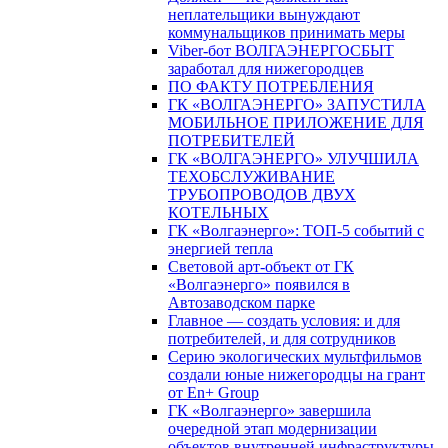
неплательщики вынуждают
коммунальщиков принимать меры
Viber-бот ВОЛГАЭНЕРГОСБЫТ
заработал для нижегородцев
ПО ФАКТУ ПОТРЕБЛЕНИЯ
ГК «ВОЛГАЭНЕРГО» ЗАПУСТИЛА
МОБИЛЬНОЕ ПРИЛОЖЕНИЕ ДЛЯ
ПОТРЕБИТЕЛЕЙ
ГК «ВОЛГАЭНЕРГО» УЛУЧШИЛА
ТЕХОБСЛУЖИВАНИЕ
ТРУБОПРОВОДОВ ДВУХ
КОТЕЛЬНЫХ
ГК «Волгаэнерго»: ТОП-5 событий с
энергией тепла
Световой арт-объект от ГК
«Волгаэнерго» появился в
Автозаводском парке
Главное — создать условия: и для
потребителей, и для сотрудников
Серию экологических мультфильмов
создали юные нижегородцы на грант
от En+ Group
ГК «Волгаэнерго» завершила
очередной этап модернизации
объектов внутренней инфраструктуры