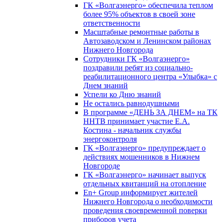
ГК «Волгаэнерго» обеспечила теплом
более 95% объектов в своей зоне
ответственности
Масштабные ремонтные работы в
Автозаводском и Ленинском районах
Нижнего Новгорода
Сотрудники ГК «Волгаэнерго»
поздравили ребят из социально-
реабилитационного центра «Улыбка» с
Днем знаний
Успели ко Дню знаний
Не остались равнодушными
В программе «ДЕНЬ ЗА ДНЕМ» на ТК
ННТВ принимает участие Е.А.
Костина - начальник службы
энергоконтроля
ГК «Волгаэнерго» предупреждает о
действиях мошенников в Нижнем
Новгороде
ГК «Волгаэнерго» начинает выпуск
отдельных квитанций на отопление
En+ Group информирует жителей
Нижнего Новгорода о необходимости
проведения своевременной поверки
приборов учета