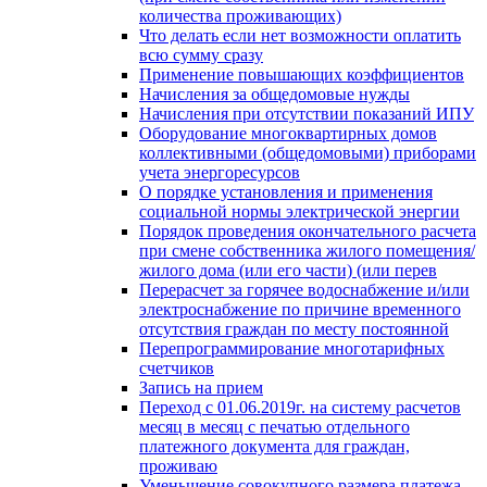
количества проживающих)
Что делать если нет возможности оплатить
всю сумму сразу
Применение повышающих коэффициентов
Начисления за общедомовые нужды
Начисления при отсутствии показаний ИПУ
Оборудование многоквартирных домов
коллективными (общедомовыми) приборами
учета энергоресурсов
О порядке установления и применения
социальной нормы электрической энергии
Порядок проведения окончательного расчета
при смене собственника жилого помещения/
жилого дома (или его части) (или перев
Перерасчет за горячее водоснабжение и/или
электроснабжение по причине временного
отсутствия граждан по месту постоянной
Перепрограммирование многотарифных
счетчиков
Запись на прием
Переход с 01.06.2019г. на систему расчетов
месяц в месяц с печатью отдельного
платежного документа для граждан,
проживаю
Уменьшение совокупного размера платежа