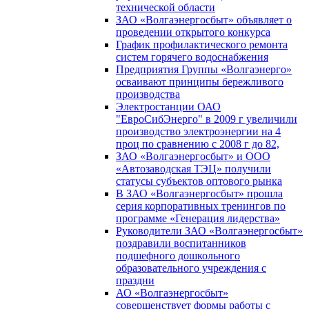
технической области
ЗАО «Волгаэнергосбыт» объявляет о
проведении открытого конкурса
График профилактического ремонта
систем горячего водоснабжения
Предприятия Группы «Волгаэнерго»
осваивают принципы бережливого
производства
Электростанции ОАО
"ЕвроСибЭнерго" в 2009 г увеличили
производство электроэнергии на 4
проц по сравнению с 2008 г до 82,
ЗАО «Волгаэнергосбыт» и ООО
«Автозаводская ТЭЦ» получили
статусы субъектов оптового рынка
В ЗАО «Волгаэнергосбыт» прошла
серия корпоративных тренингов по
программе «Генерация лидерства»
Руководители ЗАО «Волгаэнергосбыт»
поздравили воспитанников
подшефного дошкольного
образовательного учреждения с
праздни
АО «Волгаэнергосбыт»
совершенствует формы работы с