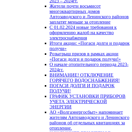
2023 – 2024гг.
Жители почти восьмисот
многоквартирных домов
Автозаводского и Ленинского районов
заплатят меньше за отопление
С 01.02.2024 новые требования к
оформлению жалоб на качество
электроснабжения
Итоги акции: «Погаси долги и подарок
получи»
Розыгрыш призов в рамках акции
«Погаси долги и подарок получи!»
О начале отопительного периода 2023-
2024гг.
ВНИМАНИЕ! ОТКЛЮЧЕНИЕ
ГОРЯЧЕГО ВОДОСНАБЖЕНИЯ!
ПОГАСИ ДОЛГИ И ПОДАРОК
ПОЛУЧИ!
ГРАФИК УСТАНОВКИ ПРИБОРОВ
УЧЕТА ЭЛЕКТРИЧЕСКОЙ
ЭНЕРГИИ
АО «Волгаэнергосбыт» напоминает
жителям Автозаводского и Ленинского
районов об отдельных квитанциях за
отопление.