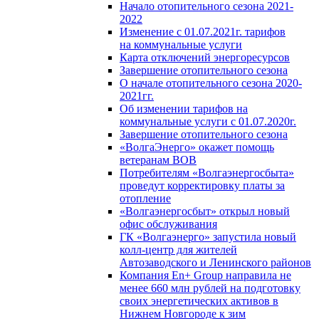
Начало отопительного сезона 2021-
2022
Изменение с 01.07.2021г. тарифов
на коммунальные услуги
Карта отключений энергоресурсов
Завершение отопительного сезона
О начале отопительного сезона 2020-
2021гг.
Об изменении тарифов на
коммунальные услуги с 01.07.2020г.
Завершение отопительного сезона
«ВолгаЭнерго» окажет помощь
ветеранам ВОВ
Потребителям «Волгаэнергосбыта»
проведут корректировку платы за
отопление
«Волгаэнергосбыт» открыл новый
офис обслуживания
ГК «Волгаэнерго» запустила новый
колл-центр для жителей
Автозаводского и Ленинского районов
Компания En+ Group направила не
менее 660 млн рублей на подготовку
своих энергетических активов в
Нижнем Новгороде к зим