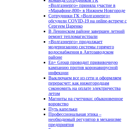
Команда сотрудников ГК
«Волгаэнерго» приняла участие в
«Марафоне-800» в Нижнем Новгороде
Сотрудники ГК «Волгаэнерго»
обсудили COVID-19 на online-встрече с
Сергеем Царенко
В Ленинском районе завершен летний
ремонт тепломагистрали
«Волгаэнерго» продолжает
модернизацию системы горячего
водоснабжения в Автозаводском
районе
En+ Group проводит прививочную
кампанию против коронавирусной
инфекции
Выключаем все из сети и оформляем
перерасчет: как нижегородцам
сэкономить на оплате электричества
летом
Магниты на счетчики: обыкновенное
воровство
Путь капельки
Профессиональная этика –
необходимый регулятор в механизме
предприятия