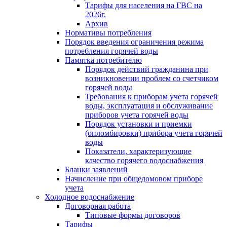
Тарифы для населения на ГВС на
2026г.
Архив
Нормативы потребления
Порядок введения ограничения режима
потребления горячей воды
Памятка потребителю
Порядок действий гражданина при
возникновении проблем со счетчиком
горячей воды
Требования к приборам учета горячей
воды, эксплуатация и обслуживание
приборов учета горячей воды
Порядок установки и приемки
(опломбировки) прибора учета горячей
воды
Показатели, характеризующие
качество горячего водоснабжения
Бланки заявлений
Начисление при общедомовом приборе
учета
Холодное водоснабжение
Договорная работа
Типовые формы договоров
Тарифы