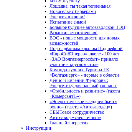
Бегом к успеху
Лошадка, ты такая тепленькая
Новоселье с барьерами
Энергия в крови!
Испытание зимой
Большое будущее автозаводской ТЭЦ
Разыскивается энергия!
ВЭС - новые мощности для новых
возможностей
Под надёжным крылом Подшефной
«ЕвроСибЭнерго» школе - 100 лет
«ЗАО Волгаэнергосбыт» приняло
участие в круглом столе
Команда лучших Туристы ГК
«Волгаэнерго» - первые в области
Денис и Евгений Федоровы:
Энергетику для нас выбрал папа.
«Стабильность и развитие» (газета
«КомерсантЪ»)
«Энергетическое «сердце» бьется
ровно» (газета «Автозаводец»)
СБЫТовое сотрудничество
Автозавод «энергичный»
Главный энергетик
Инструкции