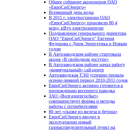
Общее собрание акционеров ОАО
«ЕвроСибЭнерго»
Всемирный день воды
В 2011 г. электростанции ОАО
«ЕвроСибЭнерго» произвели 80,4
млрд. кВтч электроэнергии
Поздравление генерального директора
ОАО "ЕвроСибЭнерго" Евгения
Федорова с Днем Энергетика и Новым
годом
В Автозаводском районе стартовала
акция «В свободном доступе»
В Автозаводском районе начал работу
«коммунальный» call-центр
Автозаводская ТЭЦ успешно прошла
осенне-зимний период 2010-2011 годов
ЕвроСибЭнерго активно готовится к
прохождению весеннего паводка
ЗАО «Волгаэнергосбыт»
совершенствует формы и методы
работы с потребителями
80 лет «сказке из железа и бетона»
ЕвроСибЭнерго вводит в
эксплуатацию новый
газораспределительный пункт на