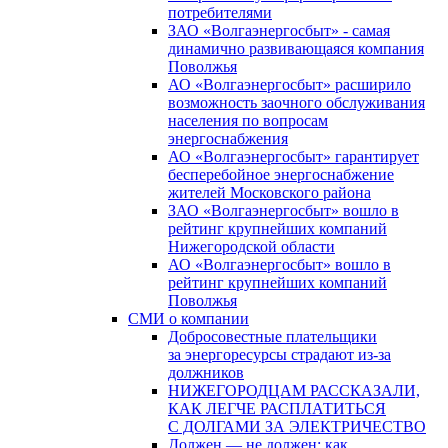
потребителями
ЗАО «Волгаэнергосбыт» - самая
динамично развивающаяся компания
Поволжья
АО «Волгаэнергосбыт» расширило
возможность заочного обслуживания
населения по вопросам
энергоснабжения
АО «Волгаэнергосбыт» гарантирует
бесперебойное энергоснабжение
жителей Московского района
ЗАО «Волгаэнергосбыт» вошло в
рейтинг крупнейших компаний
Нижегородской области
АО «Волгаэнергосбыт» вошло в
рейтинг крупнейших компаний
Поволжья
СМИ о компании
Добросовестные плательщики
за энергоресурсы страдают из-за
должников
НИЖЕГОРОДЦАМ РАССКАЗАЛИ,
КАК ЛЕГЧЕ РАСПЛАТИТЬСЯ
С ДОЛГАМИ ЗА ЭЛЕКТРИЧЕСТВО
Должен — не должен: как