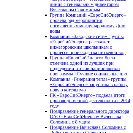
линия с генеральным директором
Вячеславом Соломиным
Группа Компаний «ЕвроСибЭнерго»
провела ряд мероприятий,
посвященных международному Дню
воды
Компания «Заводские сети» группы
«ЕвроСибЭнерго» расскажет
нижегородским школьникам о
процессе производства питьевой вод
Группа «ЕвроСибЭнерго» была
отмечена одной из лучших при
подведении итогов национальной
программы «Лучшие социальные про
Компания «Генерация тепла» группы
«ЕвроСибЭнерго» запустила в работу
новую котельную
ГК «ЕвроСибЭнерго» подвела итоги
производственной деятельности в 2014
году
Поздравление генерального директора
ОАО «ЕвроСибЭнерго» Вячеслава
Соломина с 8 марта
Поздравление Вячеслава Соломина с
Днём защитника Отечества