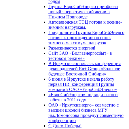
годом
Группа ЕвроСибЭнерго приобрела
новый энергетический актив в
Нижнем Новгороде
Автозаводская ТЭЦ готова к осенне-
зимним нагрузкам.
Предприятия Группы ЕвроСибЭнерго
готовы к прохождению осенне-
зимнего максимума нагрузок
Разыскивается энергия!
Сайт ЗАО «Волгаэнергосбыт» в
тестовом режиме»
В Иркутске состоялась конференция
руководителей En+ Group «Большое
будущее Восточной Сибири»
6 июня в Иркутске начала работу
первая HR–конференция Группы
компаний ОАО «ЕвроСибЭнерго»
«ЕвроСибЭнерго» подводит итоги
работы в 2011 году
ОАО «Иркутскэнерго» совместно с
высшей школой бизнеса МГУ
им.Ломоносова проведут совместную
конференцию
С Днем Победы!