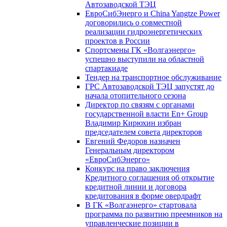
Автозаводской ТЭЦ
ЕвроСибЭнерго и China Yangtze Power
договорились о совместной
реализации гидроэнергетических
проектов в России
Спортсмены ГК «Волгаэнерго»
успешно выступили на областной
спартакиаде
Тендер на транспортное обслуживание
ГРС Автозаводской ТЭЦ запустят до
начала отопительного сезона
Директор по связям с органами
государственной власти En+ Group
Владимир Кирюхин избран
председателем совета директоров
Евгений Федоров назначен
Генеральным директором
«ЕвроСибЭнерго»
Конкурс на право заключения
Кредитного соглашения об открытие
кредитной линии и договора
кредитования в форме овердрафт
В ГК «Волгаэнерго» стартовала
программа по развитию преемников на
управленческие позиции в