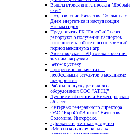
Вышла вторая книга проекта "Добрый
свет"
Поздравление Вячеслава Соломина с
Днем энергетика и наступающим
Новым годом
Предприятия ГК "ЕвроСибЭнерго"
рапортуют о получении паспортов
готовности к работе в осенне-зимний
период максимума нагр
Автозаводская ТЭЦ готова к осенне-
зимним нагрузкам
Бегом к успеху
Профессиональная этика –
необходимый регулятор в механизме
предприятия
Работы по пуску резервного
оборудования ООО "АТЭЦ"
Лучшие изобретатели Нижегородской
области
Интервью генерального директора
ОАО "ЕвроСибЭнеого" Вячеслава
Соломина, Интерфакс.
«Добрая энергетика» для детей
«Мир на кончиках пальцев»