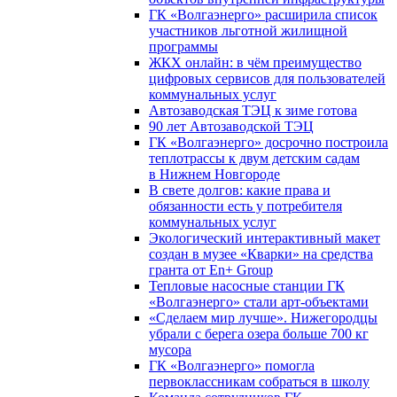
ГК «Волгаэнерго» расширила список
участников льготной жилищной
программы
ЖКХ онлайн: в чём преимущество
цифровых сервисов для пользователей
коммунальных услуг
Автозаводская ТЭЦ к зиме готова
90 лет Автозаводской ТЭЦ
ГК «Волгаэнерго» досрочно построила
теплотрассы к двум детским садам
в Нижнем Новгороде
В свете долгов: какие права и
обязанности есть у потребителя
коммунальных услуг
Экологический интерактивный макет
создан в музее «Кварки» на средства
гранта от En+ Group
Тепловые насосные станции ГК
«Волгаэнерго» стали арт-объектами
«Сделаем мир лучше». Нижегородцы
убрали с берега озера больше 700 кг
мусора
ГК «Волгаэнерго» помогла
первоклассникам собраться в школу