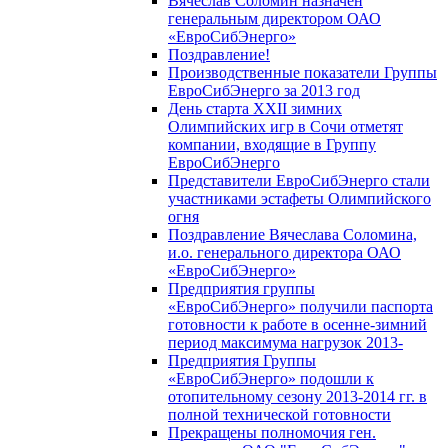
Вячеслав Соломин назначен
генеральным директором ОАО
«ЕвроСибЭнерго»
Поздравление!
Производственные показатели Группы
ЕвроСибЭнерго за 2013 год
День старта XXII зимних
Олимпийских игр в Сочи отметят
компании, входящие в Группу
ЕвроСибЭнерго
Представители ЕвроСибЭнерго стали
участниками эстафеты Олимпийского
огня
Поздравление Вячеслава Соломина,
и.о. генерального директора ОАО
«ЕвроСибЭнерго»
Предприятия группы
«ЕвроСибЭнерго» получили паспорта
готовности к работе в осенне-зимний
период максимума нагрузок 2013-
Предприятия Группы
«ЕвроСибЭнерго» подошли к
отопительному сезону 2013-2014 гг. в
полной технической готовности
Прекращены полномочия ген.