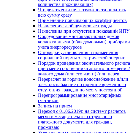
количества проживающих)
Что делать если нет возможности оплатить
всю сумму сразу
Применение повышающих коэффициентов
Начисления за общедомовые нужды
Начисления при отсутствии показаний ИПУ
Оборудование многоквартирных домов
коллективными (общедомовыми) приборами
учета энергоресурсов
О порядке установления и применения
социальной нормы электрической энергии
Порядок проведения окончательного расчета
при смене собственника жилого помещения/
жилого дома (или его части) (или перев
Перерасчет за горячее водоснабжение и/или
электроснабжение по причине временного
отсутствия граждан по месту постоянной
Перепрограммирование многотарифных
счетчиков
Запись на прием
Переход с 01.06.2019г. на систему расчетов
месяц в месяц с печатью отдельного
платежного документа для граждан,
проживаю
Уменьшение совокупного размера платежа