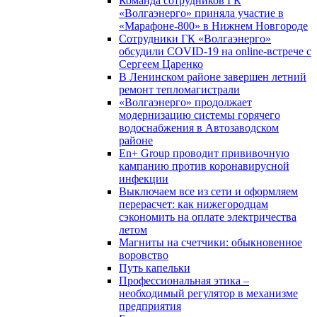
Команда сотрудников ГК
«Волгаэнерго» приняла участие в
«Марафоне-800» в Нижнем Новгороде
Сотрудники ГК «Волгаэнерго»
обсудили COVID-19 на online-встрече с
Сергеем Царенко
В Ленинском районе завершен летний
ремонт тепломагистрали
«Волгаэнерго» продолжает
модернизацию системы горячего
водоснабжения в Автозаводском
районе
En+ Group проводит прививочную
кампанию против коронавирусной
инфекции
Выключаем все из сети и оформляем
перерасчет: как нижегородцам
сэкономить на оплате электричества
летом
Магниты на счетчики: обыкновенное
воровство
Путь капельки
Профессиональная этика –
необходимый регулятор в механизме
предприятия