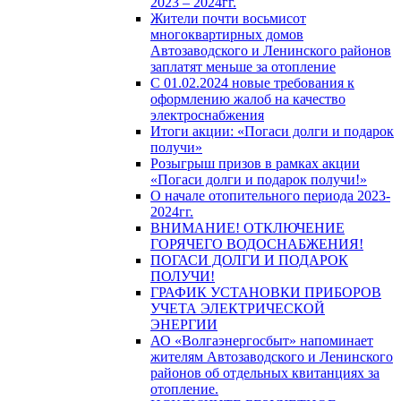
2023 – 2024гг.
Жители почти восьмисот
многоквартирных домов
Автозаводского и Ленинского районов
заплатят меньше за отопление
С 01.02.2024 новые требования к
оформлению жалоб на качество
электроснабжения
Итоги акции: «Погаси долги и подарок
получи»
Розыгрыш призов в рамках акции
«Погаси долги и подарок получи!»
О начале отопительного периода 2023-
2024гг.
ВНИМАНИЕ! ОТКЛЮЧЕНИЕ
ГОРЯЧЕГО ВОДОСНАБЖЕНИЯ!
ПОГАСИ ДОЛГИ И ПОДАРОК
ПОЛУЧИ!
ГРАФИК УСТАНОВКИ ПРИБОРОВ
УЧЕТА ЭЛЕКТРИЧЕСКОЙ
ЭНЕРГИИ
АО «Волгаэнергосбыт» напоминает
жителям Автозаводского и Ленинского
районов об отдельных квитанциях за
отопление.