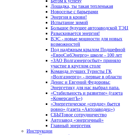
Бегом к успеху
Лошадка, ты такая тепленькая
Новоселье с барьерами
Энергия в крови!
Испытание зимой
Большое будущее автозаводской ТЭЦ
Разыскивается энергия!
ВЭС - новые мощности для новых
возможностей
Под надёжным крылом Подшефной
«ЕвроСибЭнерго» школе - 100 лет
«ЗАО Волгаэнергосбыт» приняло
участие в круглом столе
Команда лучших Туристы ГК
«Волгаэнерго» - первые в области
Денис и Евгений Федоровы:
Энергетику для нас выбрал папа.
«Стабильность и развитие» (газета
«КомерсантЪ»)
«Энергетическое «сердце» бьется
ровно» (газета «Автозаводец»)
СБЫТовое сотрудничество
Автозавод «энергичный»
Главный энергетик
Инструкции