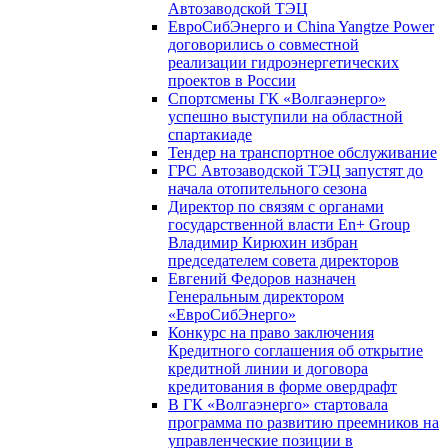
Автозаводской ТЭЦ
ЕвроСибЭнерго и China Yangtze Power
договорились о совместной
реализации гидроэнергетических
проектов в России
Спортсмены ГК «Волгаэнерго»
успешно выступили на областной
спартакиаде
Тендер на транспортное обслуживание
ГРС Автозаводской ТЭЦ запустят до
начала отопительного сезона
Директор по связям с органами
государственной власти En+ Group
Владимир Кирюхин избран
председателем совета директоров
Евгений Федоров назначен
Генеральным директором
«ЕвроСибЭнерго»
Конкурс на право заключения
Кредитного соглашения об открытие
кредитной линии и договора
кредитования в форме овердрафт
В ГК «Волгаэнерго» стартовала
программа по развитию преемников на
управленческие позиции в