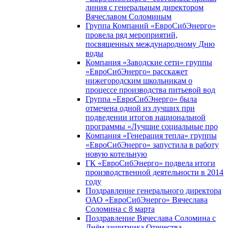
линия с генеральным директором
Вячеславом Соломиным
Группа Компаний «ЕвроСибЭнерго»
провела ряд мероприятий,
посвященных международному Дню
воды
Компания «Заводские сети» группы
«ЕвроСибЭнерго» расскажет
нижегородским школьникам о
процессе производства питьевой вод
Группа «ЕвроСибЭнерго» была
отмечена одной из лучших при
подведении итогов национальной
программы «Лучшие социальные про
Компания «Генерация тепла» группы
«ЕвроСибЭнерго» запустила в работу
новую котельную
ГК «ЕвроСибЭнерго» подвела итоги
производственной деятельности в 2014
году
Поздравление генерального директора
ОАО «ЕвроСибЭнерго» Вячеслава
Соломина с 8 марта
Поздравление Вячеслава Соломина с
Днём защитника Отечества