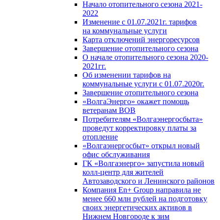
Начало отопительного сезона 2021-
2022
Изменение с 01.07.2021г. тарифов
на коммунальные услуги
Карта отключений энергоресурсов
Завершение отопительного сезона
О начале отопительного сезона 2020-
2021гг.
Об изменении тарифов на
коммунальные услуги с 01.07.2020г.
Завершение отопительного сезона
«ВолгаЭнерго» окажет помощь
ветеранам ВОВ
Потребителям «Волгаэнергосбыта»
проведут корректировку платы за
отопление
«Волгаэнергосбыт» открыл новый
офис обслуживания
ГК «Волгаэнерго» запустила новый
колл-центр для жителей
Автозаводского и Ленинского районов
Компания En+ Group направила не
менее 660 млн рублей на подготовку
своих энергетических активов в
Нижнем Новгороде к зим