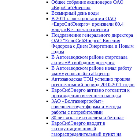
Общее собрание акционеров ОАО
«ЕвроСибЭнерго»
Всемирный день воды
В 2011 г. электростанции ОАО
«ЕвроСибЭнерго» произвели 80,4
млрд. кВтч электроэнергии
Поздравление генерального директора
ОАО "ЕвроСибЭнерго" Евгения
Федорова с Днем Энергетика и Новым
годом
В Автозаводском районе стартовала
акция «В свободном доступе»
В Автозаводском районе начал работу
«коммунальный» call-центр
Автозаводская ТЭЦ успешно прошла
осенне-зимний период 2010-2011 годов
ЕвроСибЭнерго активно готовится к
прохождению весеннего паводка
ЗАО «Волгаэнергосбыт»
совершенствует формы и методы
работы с потребителями
80 лет «сказке из железа и бетона»
ЕвроСибЭнерго вводит в
эксплуатацию новый
газораспределительный пункт на