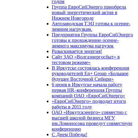
годом
Группа ЕвроСибЭнерго приобрела
новый энергетический актив в
Нижнем Новгороде
Автозаводская ТЭЦ готова к осенне-
зимним нагрузкам.
Предприятия Группы ЕвроСибЭнерго
готовы к прохождению осенне-
зимнего максимума нагрузок
Разыскивается энергия!
Сайт ЗАО «Волгаэнергосбыт» в
тестовом режиме»
В Иркутске состоялась конференция
руководителей En+ Group «Большое
будущее Восточной Сибири»
6 июня в Иркутске начала работу
первая HR–конференция Группы
компаний ОАО «ЕвроСибЭнерго»
«ЕвроСибЭнерго» подводит итоги
работы в 2011 году
ОАО «Иркутскэнерго» совместно с
высшей школой бизнеса МГУ
им.Ломоносова проведут совместную
конференцию
С Днем Победы!