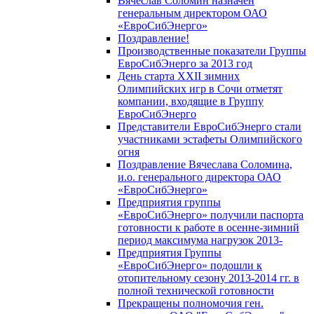
Вячеслав Соломин назначен
генеральным директором ОАО
«ЕвроСибЭнерго»
Поздравление!
Производственные показатели Группы
ЕвроСибЭнерго за 2013 год
День старта XXII зимних
Олимпийских игр в Сочи отметят
компании, входящие в Группу
ЕвроСибЭнерго
Представители ЕвроСибЭнерго стали
участниками эстафеты Олимпийского
огня
Поздравление Вячеслава Соломина,
и.о. генерального директора ОАО
«ЕвроСибЭнерго»
Предприятия группы
«ЕвроСибЭнерго» получили паспорта
готовности к работе в осенне-зимний
период максимума нагрузок 2013-
Предприятия Группы
«ЕвроСибЭнерго» подошли к
отопительному сезону 2013-2014 гг. в
полной технической готовности
Прекращены полномочия ген.