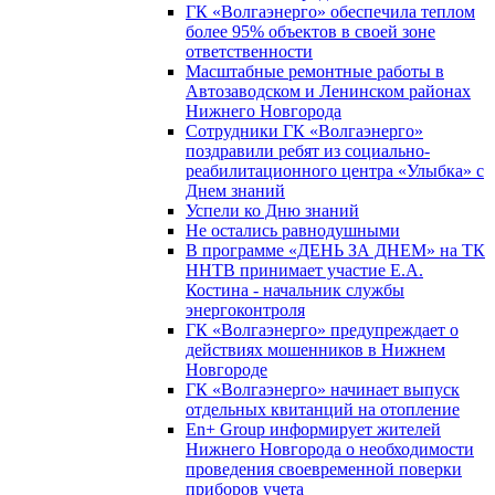
ГК «Волгаэнерго» обеспечила теплом
более 95% объектов в своей зоне
ответственности
Масштабные ремонтные работы в
Автозаводском и Ленинском районах
Нижнего Новгорода
Сотрудники ГК «Волгаэнерго»
поздравили ребят из социально-
реабилитационного центра «Улыбка» с
Днем знаний
Успели ко Дню знаний
Не остались равнодушными
В программе «ДЕНЬ ЗА ДНЕМ» на ТК
ННТВ принимает участие Е.А.
Костина - начальник службы
энергоконтроля
ГК «Волгаэнерго» предупреждает о
действиях мошенников в Нижнем
Новгороде
ГК «Волгаэнерго» начинает выпуск
отдельных квитанций на отопление
En+ Group информирует жителей
Нижнего Новгорода о необходимости
проведения своевременной поверки
приборов учета