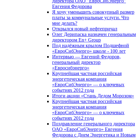
директора ОАО "ЕвроСибЭнерго"
Евгения Федорова
Я хочу уменьшить совокупный размер
платы за коммунальные услуги. Что
мне делать?
Открылся новый нефтепричал
Олег Дерипаска назначен генеральным
директором En+ Group
Под надёжным крылом Подшефной
«ЕвроСибЭнерго» школе - 100 лет
Интервью — Евгений Федоров,
генеральный директор
«Евросибэнерго»
Крупнейшая частная российская
энергетическая компания
«ЕвроСибЭнерго» — о ключевых
событиях 2012 года
Итоги акции «Стань Дедом Морозом»
Крупнейшая частная российская
энергетическая компания
«ЕвроСибЭнерго» — о ключевых
событиях 2012 года
Поздравление генерального директора
ОАО «ЕвроСибЭнерго» Евгения
Федорова с Днем Энергетика и Новым