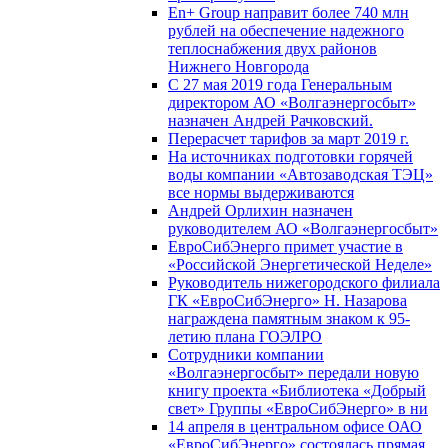
En+ Group направит более 740 млн
рублей на обеспечение надежного
теплоснабжения двух районов
Нижнего Новгорода
С 27 мая 2019 года Генеральным
директором АО «Волгаэнергосбыт»
назначен Андрей Рачковский.
Перерасчет тарифов за март 2019 г.
На источниках подготовки горячей
воды компании «Автозаводская ТЭЦ»
все нормы выдерживаются
Андрей Орлихин назначен
руководителем АО «Волгаэнергосбыт»
ЕвроСибЭнерго примет участие в
«Российской Энергетической Неделе»
Руководитель нижегородского филиала
ГК «ЕвроСибЭнерго» Н. Назарова
награждена памятным знаком к 95-
летию плана ГОЭЛРО
Сотрудники компании
«Волгаэнергосбыт» передали новую
книгу проекта «Библиотека «Добрый
свет» Группы «ЕвроСибЭнерго» в ни
14 апреля в центральном офисе ОАО
«ЕвроСибЭнерго» состоялась прямая