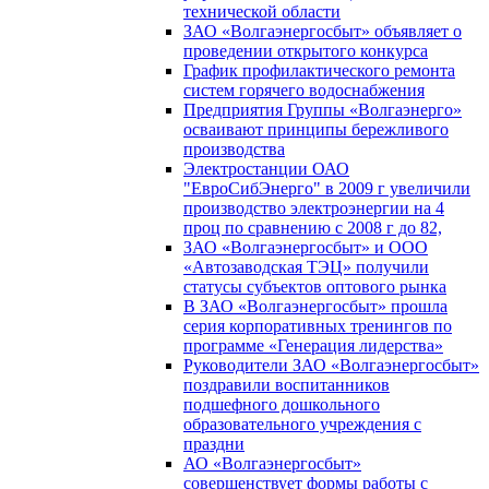
технической области
ЗАО «Волгаэнергосбыт» объявляет о
проведении открытого конкурса
График профилактического ремонта
систем горячего водоснабжения
Предприятия Группы «Волгаэнерго»
осваивают принципы бережливого
производства
Электростанции ОАО
"ЕвроСибЭнерго" в 2009 г увеличили
производство электроэнергии на 4
проц по сравнению с 2008 г до 82,
ЗАО «Волгаэнергосбыт» и ООО
«Автозаводская ТЭЦ» получили
статусы субъектов оптового рынка
В ЗАО «Волгаэнергосбыт» прошла
серия корпоративных тренингов по
программе «Генерация лидерства»
Руководители ЗАО «Волгаэнергосбыт»
поздравили воспитанников
подшефного дошкольного
образовательного учреждения с
праздни
АО «Волгаэнергосбыт»
совершенствует формы работы с