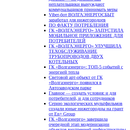
неплательщики вынуждают
коммунальщиков принимать меры
Viber-бот ВОЛГАЭНЕРГОСБЫТ
заработал для нижегородцев
ПО ФАКТУ ПОТРЕБЛЕНИЯ
ГК «ВОЛГАЭНЕРГО» ЗАПУСТИЛА
МОБИЛЬНОЕ ПРИЛОЖЕНИЕ ДЛЯ
ПОТРЕБИТЕЛЕЙ
ГК «ВОЛГАЭНЕРГО» УЛУЧШИЛА
ТЕХОБСЛУЖИВАНИЕ
ТРУБОПРОВОДОВ ДВУХ
КОТЕЛЬНЫХ
ГК «Волгаэнерго»: ТОП-5 событий с
энергией тепла
Световой арт-объект от ГК
«Волгаэнерго» появился в
Автозаводском парке
Главное — создать условия: и для
потребителей, и для сотрудников
Серию экологических мультфильмов
создали юные нижегородцы на грант
от En+ Group
ГК «Волгаэнерго» завершила
очередной этап модернизации
объектов внутренней инфраструктуры