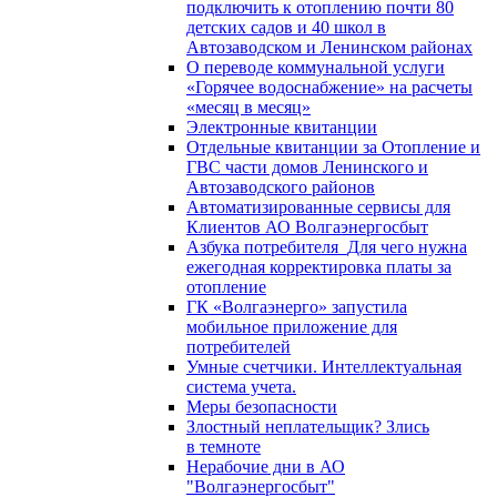
подключить к отоплению почти 80
детских садов и 40 школ в
Автозаводском и Ленинском районах
О переводе коммунальной услуги
«Горячее водоснабжение» на расчеты
«месяц в месяц»
Электронные квитанции
Отдельные квитанции за Отопление и
ГВС части домов Ленинского и
Автозаводского районов
Автоматизированные сервисы для
Клиентов АО Волгаэнергосбыт
Азбука потребителя_Для чего нужна
ежегодная корректировка платы за
отопление
ГК «Волгаэнерго» запустила
мобильное приложение для
потребителей
Умные счетчики. Интеллектуальная
система учета.
Меры безопасности
Злостный неплательщик? Злись
в темноте
Нерабочие дни в АО
"Волгаэнергосбыт"