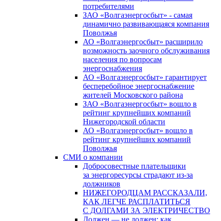
потребителями
ЗАО «Волгаэнергосбыт» - самая
динамично развивающаяся компания
Поволжья
АО «Волгаэнергосбыт» расширило
возможность заочного обслуживания
населения по вопросам
энергоснабжения
АО «Волгаэнергосбыт» гарантирует
бесперебойное энергоснабжение
жителей Московского района
ЗАО «Волгаэнергосбыт» вошло в
рейтинг крупнейших компаний
Нижегородской области
АО «Волгаэнергосбыт» вошло в
рейтинг крупнейших компаний
Поволжья
СМИ о компании
Добросовестные плательщики
за энергоресурсы страдают из-за
должников
НИЖЕГОРОДЦАМ РАССКАЗАЛИ,
КАК ЛЕГЧЕ РАСПЛАТИТЬСЯ
С ДОЛГАМИ ЗА ЭЛЕКТРИЧЕСТВО
Должен — не должен: как