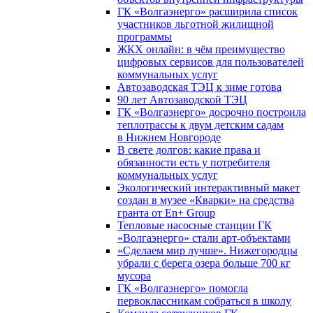
ГК «Волгаэнерго» расширила список
участников льготной жилищной
программы
ЖКХ онлайн: в чём преимущество
цифровых сервисов для пользователей
коммунальных услуг
Автозаводская ТЭЦ к зиме готова
90 лет Автозаводской ТЭЦ
ГК «Волгаэнерго» досрочно построила
теплотрассы к двум детским садам
в Нижнем Новгороде
В свете долгов: какие права и
обязанности есть у потребителя
коммунальных услуг
Экологический интерактивный макет
создан в музее «Кварки» на средства
гранта от En+ Group
Тепловые насосные станции ГК
«Волгаэнерго» стали арт-объектами
«Сделаем мир лучше». Нижегородцы
убрали с берега озера больше 700 кг
мусора
ГК «Волгаэнерго» помогла
первоклассникам собраться в школу