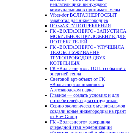
неплательщики вынуждают
коммунальщиков принимать меры
Viber-бот ВОЛГАЭНЕРГОСБЫТ
заработал для нижегородцев
ПО ФАКТУ ПОТРЕБЛЕНИЯ
ГК «ВОЛГАЭНЕРГО» ЗАПУСТИЛА
МОБИЛЬНОЕ ПРИЛОЖЕНИЕ ДЛЯ
ПОТРЕБИТЕЛЕЙ
ГК «ВОЛГАЭНЕРГО» УЛУЧШИЛА
ТЕХОБСЛУЖИВАНИЕ
ТРУБОПРОВОДОВ ДВУХ
КОТЕЛЬНЫХ
ГК «Волгаэнерго»: ТОП-5 событий с
энергией тепла
Световой арт-объект от ГК
«Волгаэнерго» появился в
Автозаводском парке
Главное — создать условия: и для
потребителей, и для сотрудников
Серию экологических мультфильмов
создали юные нижегородцы на грант
от En+ Group
ГК «Волгаэнерго» завершила
очередной этап модернизации
объектов внутренней инфраструктуры