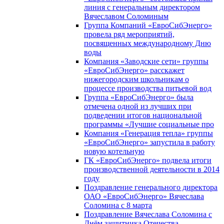
линия с генеральным директором
Вячеславом Соломиным
Группа Компаний «ЕвроСибЭнерго»
провела ряд мероприятий,
посвященных международному Дню
воды
Компания «Заводские сети» группы
«ЕвроСибЭнерго» расскажет
нижегородским школьникам о
процессе производства питьевой вод
Группа «ЕвроСибЭнерго» была
отмечена одной из лучших при
подведении итогов национальной
программы «Лучшие социальные про
Компания «Генерация тепла» группы
«ЕвроСибЭнерго» запустила в работу
новую котельную
ГК «ЕвроСибЭнерго» подвела итоги
производственной деятельности в 2014
году
Поздравление генерального директора
ОАО «ЕвроСибЭнерго» Вячеслава
Соломина с 8 марта
Поздравление Вячеслава Соломина с
Днём защитника Отечества