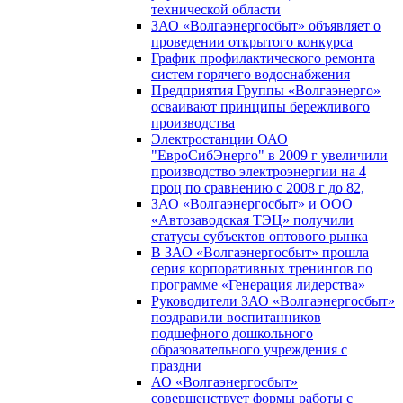
технической области
ЗАО «Волгаэнергосбыт» объявляет о
проведении открытого конкурса
График профилактического ремонта
систем горячего водоснабжения
Предприятия Группы «Волгаэнерго»
осваивают принципы бережливого
производства
Электростанции ОАО
"ЕвроСибЭнерго" в 2009 г увеличили
производство электроэнергии на 4
проц по сравнению с 2008 г до 82,
ЗАО «Волгаэнергосбыт» и ООО
«Автозаводская ТЭЦ» получили
статусы субъектов оптового рынка
В ЗАО «Волгаэнергосбыт» прошла
серия корпоративных тренингов по
программе «Генерация лидерства»
Руководители ЗАО «Волгаэнергосбыт»
поздравили воспитанников
подшефного дошкольного
образовательного учреждения с
праздни
АО «Волгаэнергосбыт»
совершенствует формы работы с