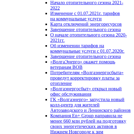
Начало отопительного сезона 2021-
2022
Изменение с 01.07.2021г. тарифов
на коммунальные услуги
Карта отключений энергоресурсов
Завершение отопительного сезона
О начале отопительного сезона 2020-
2021гг.
Об изменении тарифов на
коммунальные услуги с 01.07.2020г.
Завершение отопительного сезона
«ВолгаЭнерго» окажет помощь
ветеранам ВОВ
Потребителям «Волгаэнергосбыта»
проведут корректировку платы за
отопление
«Волгаэнергосбыт» открыл новый
офис обслуживания
ГК «Волгаэнерго» запустила новый
колл-центр для жителей
Автозаводского и Ленинского районов
Компания En+ Group направила не
менее 660 млн рублей на подготовку
своих энергетических активов в
Нижнем Новгороде к зим