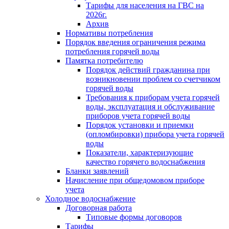
Тарифы для населения на ГВС на
2026г.
Архив
Нормативы потребления
Порядок введения ограничения режима
потребления горячей воды
Памятка потребителю
Порядок действий гражданина при
возникновении проблем со счетчиком
горячей воды
Требования к приборам учета горячей
воды, эксплуатация и обслуживание
приборов учета горячей воды
Порядок установки и приемки
(опломбировки) прибора учета горячей
воды
Показатели, характеризующие
качество горячего водоснабжения
Бланки заявлений
Начисление при общедомовом приборе
учета
Холодное водоснабжение
Договорная работа
Типовые формы договоров
Тарифы