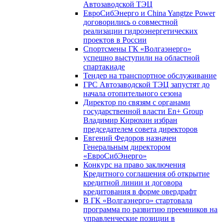
Автозаводской ТЭЦ
ЕвроСибЭнерго и China Yangtze Power
договорились о совместной
реализации гидроэнергетических
проектов в России
Спортсмены ГК «Волгаэнерго»
успешно выступили на областной
спартакиаде
Тендер на транспортное обслуживание
ГРС Автозаводской ТЭЦ запустят до
начала отопительного сезона
Директор по связям с органами
государственной власти En+ Group
Владимир Кирюхин избран
председателем совета директоров
Евгений Федоров назначен
Генеральным директором
«ЕвроСибЭнерго»
Конкурс на право заключения
Кредитного соглашения об открытие
кредитной линии и договора
кредитования в форме овердрафт
В ГК «Волгаэнерго» стартовала
программа по развитию преемников на
управленческие позиции в