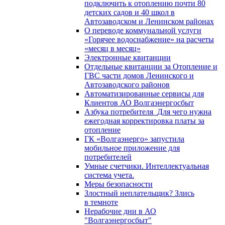
подключить к отоплению почти 80
детских садов и 40 школ в
Автозаводском и Ленинском районах
О переводе коммунальной услуги
«Горячее водоснабжение» на расчеты
«месяц в месяц»
Электронные квитанции
Отдельные квитанции за Отопление и
ГВС части домов Ленинского и
Автозаводского районов
Автоматизированные сервисы для
Клиентов АО Волгаэнергосбыт
Азбука потребителя_Для чего нужна
ежегодная корректировка платы за
отопление
ГК «Волгаэнерго» запустила
мобильное приложение для
потребителей
Умные счетчики. Интеллектуальная
система учета.
Меры безопасности
Злостный неплательщик? Злись
в темноте
Нерабочие дни в АО
"Волгаэнергосбыт"