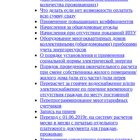
количества проживающих)
Что делать если нет возможности оплатить
всю сумму сразу
Применение повышающих коэффициентов
Начисления за общедомовые нужды
Начисления при отсутствии показаний ИПУ
Оборудование многоквартирных домов
коллективными (общедомовыми) приборами
учета энергоресурсов
О порядке установления и применения
социальной нормы электрической энергии
Порядок проведения окончательного расчета
при смене собственника жилого помещения/
жилого дома (или его части) (или перев
Перерасчет за горячее водоснабжение и/или
электроснабжение по причине временного
отсутствия граждан по месту постоянной
Перепрограммирование многотарифных
счетчиков
Запись на прием
Переход с 01.06.2019г. на систему расчетов
месяц в месяц с печатью отдельного
платежного документа для граждан,
проживаю
Уменьшение совокупного размера платежа