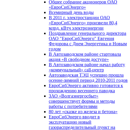
Общее собрание акционеров ОАО
«ЕвроСибЭнерго»
Всемирный день воды
В 2011 г. электростанции ОАО
«ЕвроСибЭнерго» произвели 80,4
млрд. кВтч электроэнергии
Поздравление генерального директора
ОАО "ЕвроСибЭнерго" Евгения
Федорова с Днем Энергетика и Новым
годом
В Автозаводском районе стартовала
акция «В свободном доступе»
В Автозаводском районе начал работу
«коммунальный» call-центр
Автозаводская ТЭЦ успешно прошла
осенне-зимний период 2010-2011 годов
ЕвроСибЭнерго активно готовится к
прохождению весеннего паводка
ЗАО «Волгаэнергосбыт»
совершенствует формы и методы
работы с потребителями
80 лет «сказке из железа и бетона»
ЕвроСибЭнерго вводит в
эксплуатацию новый
газораспределительный пункт на