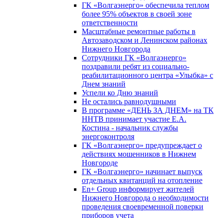
ГК «Волгаэнерго» обеспечила теплом
более 95% объектов в своей зоне
ответственности
Масштабные ремонтные работы в
Автозаводском и Ленинском районах
Нижнего Новгорода
Сотрудники ГК «Волгаэнерго»
поздравили ребят из социально-
реабилитационного центра «Улыбка» с
Днем знаний
Успели ко Дню знаний
Не остались равнодушными
В программе «ДЕНЬ ЗА ДНЕМ» на ТК
ННТВ принимает участие Е.А.
Костина - начальник службы
энергоконтроля
ГК «Волгаэнерго» предупреждает о
действиях мошенников в Нижнем
Новгороде
ГК «Волгаэнерго» начинает выпуск
отдельных квитанций на отопление
En+ Group информирует жителей
Нижнего Новгорода о необходимости
проведения своевременной поверки
приборов учета