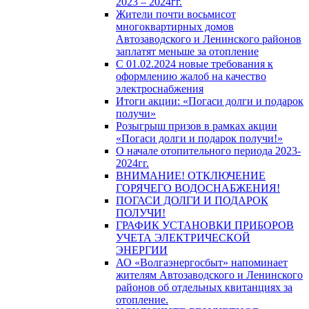
2023 – 2024гг.
Жители почти восьмисот
многоквартирных домов
Автозаводского и Ленинского районов
заплатят меньше за отопление
С 01.02.2024 новые требования к
оформлению жалоб на качество
электроснабжения
Итоги акции: «Погаси долги и подарок
получи»
Розыгрыш призов в рамках акции
«Погаси долги и подарок получи!»
О начале отопительного периода 2023-
2024гг.
ВНИМАНИЕ! ОТКЛЮЧЕНИЕ
ГОРЯЧЕГО ВОДОСНАБЖЕНИЯ!
ПОГАСИ ДОЛГИ И ПОДАРОК
ПОЛУЧИ!
ГРАФИК УСТАНОВКИ ПРИБОРОВ
УЧЕТА ЭЛЕКТРИЧЕСКОЙ
ЭНЕРГИИ
АО «Волгаэнергосбыт» напоминает
жителям Автозаводского и Ленинского
районов об отдельных квитанциях за
отопление.