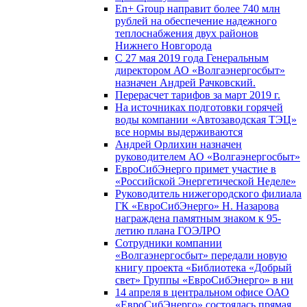
En+ Group направит более 740 млн
рублей на обеспечение надежного
теплоснабжения двух районов
Нижнего Новгорода
С 27 мая 2019 года Генеральным
директором АО «Волгаэнергосбыт»
назначен Андрей Рачковский.
Перерасчет тарифов за март 2019 г.
На источниках подготовки горячей
воды компании «Автозаводская ТЭЦ»
все нормы выдерживаются
Андрей Орлихин назначен
руководителем АО «Волгаэнергосбыт»
ЕвроСибЭнерго примет участие в
«Российской Энергетической Неделе»
Руководитель нижегородского филиала
ГК «ЕвроСибЭнерго» Н. Назарова
награждена памятным знаком к 95-
летию плана ГОЭЛРО
Сотрудники компании
«Волгаэнергосбыт» передали новую
книгу проекта «Библиотека «Добрый
свет» Группы «ЕвроСибЭнерго» в ни
14 апреля в центральном офисе ОАО
«ЕвроСибЭнерго» состоялась прямая