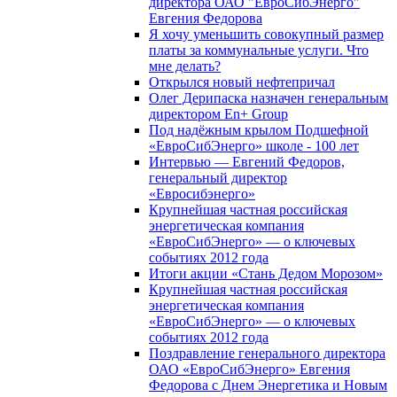
директора ОАО "ЕвроСибЭнерго"
Евгения Федорова
Я хочу уменьшить совокупный размер
платы за коммунальные услуги. Что
мне делать?
Открылся новый нефтепричал
Олег Дерипаска назначен генеральным
директором En+ Group
Под надёжным крылом Подшефной
«ЕвроСибЭнерго» школе - 100 лет
Интервью — Евгений Федоров,
генеральный директор
«Евросибэнерго»
Крупнейшая частная российская
энергетическая компания
«ЕвроСибЭнерго» — о ключевых
событиях 2012 года
Итоги акции «Стань Дедом Морозом»
Крупнейшая частная российская
энергетическая компания
«ЕвроСибЭнерго» — о ключевых
событиях 2012 года
Поздравление генерального директора
ОАО «ЕвроСибЭнерго» Евгения
Федорова с Днем Энергетика и Новым