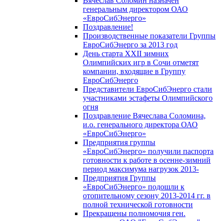
Вячеслав Соломин назначен
генеральным директором ОАО
«ЕвроСибЭнерго»
Поздравление!
Производственные показатели Группы
ЕвроСибЭнерго за 2013 год
День старта XXII зимних
Олимпийских игр в Сочи отметят
компании, входящие в Группу
ЕвроСибЭнерго
Представители ЕвроСибЭнерго стали
участниками эстафеты Олимпийского
огня
Поздравление Вячеслава Соломина,
и.о. генерального директора ОАО
«ЕвроСибЭнерго»
Предприятия группы
«ЕвроСибЭнерго» получили паспорта
готовности к работе в осенне-зимний
период максимума нагрузок 2013-
Предприятия Группы
«ЕвроСибЭнерго» подошли к
отопительному сезону 2013-2014 гг. в
полной технической готовности
Прекращены полномочия ген.