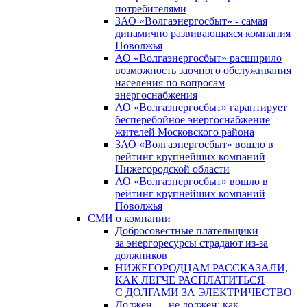
потребителями
ЗАО «Волгаэнергосбыт» - самая
динамично развивающаяся компания
Поволжья
АО «Волгаэнергосбыт» расширило
возможность заочного обслуживания
населения по вопросам
энергоснабжения
АО «Волгаэнергосбыт» гарантирует
бесперебойное энергоснабжение
жителей Московского района
ЗАО «Волгаэнергосбыт» вошло в
рейтинг крупнейших компаний
Нижегородской области
АО «Волгаэнергосбыт» вошло в
рейтинг крупнейших компаний
Поволжья
СМИ о компании
Добросовестные плательщики
за энергоресурсы страдают из-за
должников
НИЖЕГОРОДЦАМ РАССКАЗАЛИ,
КАК ЛЕГЧЕ РАСПЛАТИТЬСЯ
С ДОЛГАМИ ЗА ЭЛЕКТРИЧЕСТВО
Должен — не должен: как