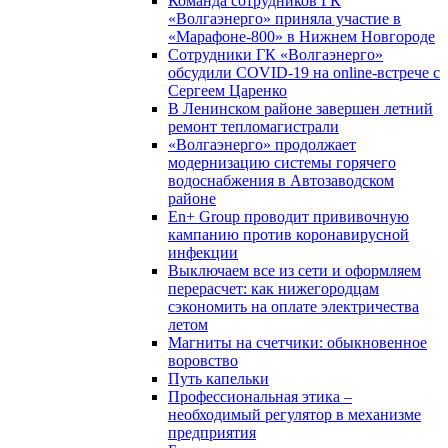
Команда сотрудников ГК
«Волгаэнерго» приняла участие в
«Марафоне-800» в Нижнем Новгороде
Сотрудники ГК «Волгаэнерго»
обсудили COVID-19 на online-встрече с
Сергеем Царенко
В Ленинском районе завершен летний
ремонт тепломагистрали
«Волгаэнерго» продолжает
модернизацию системы горячего
водоснабжения в Автозаводском
районе
En+ Group проводит прививочную
кампанию против коронавирусной
инфекции
Выключаем все из сети и оформляем
перерасчет: как нижегородцам
сэкономить на оплате электричества
летом
Магниты на счетчики: обыкновенное
воровство
Путь капельки
Профессиональная этика –
необходимый регулятор в механизме
предприятия