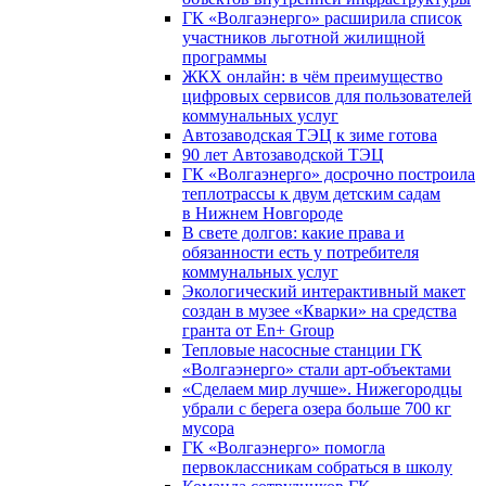
ГК «Волгаэнерго» расширила список
участников льготной жилищной
программы
ЖКХ онлайн: в чём преимущество
цифровых сервисов для пользователей
коммунальных услуг
Автозаводская ТЭЦ к зиме готова
90 лет Автозаводской ТЭЦ
ГК «Волгаэнерго» досрочно построила
теплотрассы к двум детским садам
в Нижнем Новгороде
В свете долгов: какие права и
обязанности есть у потребителя
коммунальных услуг
Экологический интерактивный макет
создан в музее «Кварки» на средства
гранта от En+ Group
Тепловые насосные станции ГК
«Волгаэнерго» стали арт-объектами
«Сделаем мир лучше». Нижегородцы
убрали с берега озера больше 700 кг
мусора
ГК «Волгаэнерго» помогла
первоклассникам собраться в школу