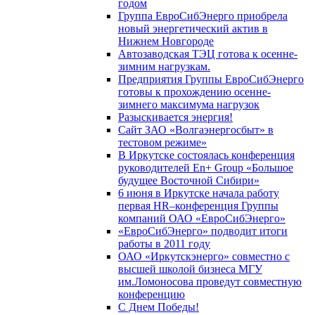
годом
Группа ЕвроСибЭнерго приобрела
новый энергетический актив в
Нижнем Новгороде
Автозаводская ТЭЦ готова к осенне-
зимним нагрузкам.
Предприятия Группы ЕвроСибЭнерго
готовы к прохождению осенне-
зимнего максимума нагрузок
Разыскивается энергия!
Сайт ЗАО «Волгаэнергосбыт» в
тестовом режиме»
В Иркутске состоялась конференция
руководителей En+ Group «Большое
будущее Восточной Сибири»
6 июня в Иркутске начала работу
первая HR–конференция Группы
компаний ОАО «ЕвроСибЭнерго»
«ЕвроСибЭнерго» подводит итоги
работы в 2011 году
ОАО «Иркутскэнерго» совместно с
высшей школой бизнеса МГУ
им.Ломоносова проведут совместную
конференцию
С Днем Победы!