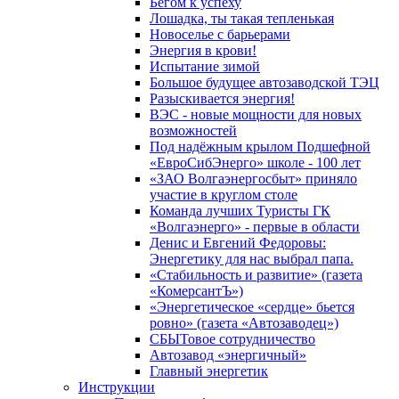
Бегом к успеху
Лошадка, ты такая тепленькая
Новоселье с барьерами
Энергия в крови!
Испытание зимой
Большое будущее автозаводской ТЭЦ
Разыскивается энергия!
ВЭС - новые мощности для новых
возможностей
Под надёжным крылом Подшефной
«ЕвроСибЭнерго» школе - 100 лет
«ЗАО Волгаэнергосбыт» приняло
участие в круглом столе
Команда лучших Туристы ГК
«Волгаэнерго» - первые в области
Денис и Евгений Федоровы:
Энергетику для нас выбрал папа.
«Стабильность и развитие» (газета
«КомерсантЪ»)
«Энергетическое «сердце» бьется
ровно» (газета «Автозаводец»)
СБЫТовое сотрудничество
Автозавод «энергичный»
Главный энергетик
Инструкции