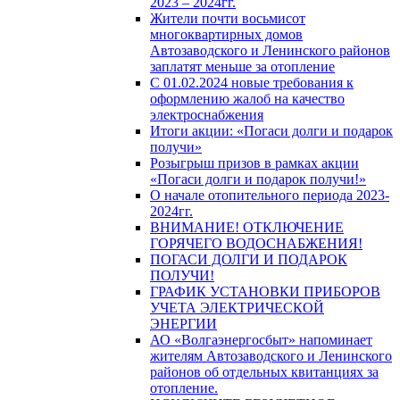
2023 – 2024гг.
Жители почти восьмисот
многоквартирных домов
Автозаводского и Ленинского районов
заплатят меньше за отопление
С 01.02.2024 новые требования к
оформлению жалоб на качество
электроснабжения
Итоги акции: «Погаси долги и подарок
получи»
Розыгрыш призов в рамках акции
«Погаси долги и подарок получи!»
О начале отопительного периода 2023-
2024гг.
ВНИМАНИЕ! ОТКЛЮЧЕНИЕ
ГОРЯЧЕГО ВОДОСНАБЖЕНИЯ!
ПОГАСИ ДОЛГИ И ПОДАРОК
ПОЛУЧИ!
ГРАФИК УСТАНОВКИ ПРИБОРОВ
УЧЕТА ЭЛЕКТРИЧЕСКОЙ
ЭНЕРГИИ
АО «Волгаэнергосбыт» напоминает
жителям Автозаводского и Ленинского
районов об отдельных квитанциях за
отопление.