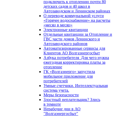
подключить к отоплению почти 80
детских садов и 40 школ в
Автозаводском и Ленинском районах
О переводе коммунальной услуги
«Горячее водоснабжение» на расчеты
«месяц в месяц»
Электронные квитанции
Отдельные квитанции за Отопление и
ГВС части домов Ленинского и
Автозаводского районов
Автоматизированные сервисы для
Клиентов АО Волгаэнергосбыт
Азбука потребителя_Для чего нужна
ежегодная корректировка платы за
отопление
ГК «Волгаэнерго» запустила
мобильное приложение для
потребителей
Умные счетчики. Интеллектуальная
система учета.
Меры безопасности
Злостный неплательщик? Злись
в темноте
Нерабочие дни в АО
"Волгаэнергосбыт"