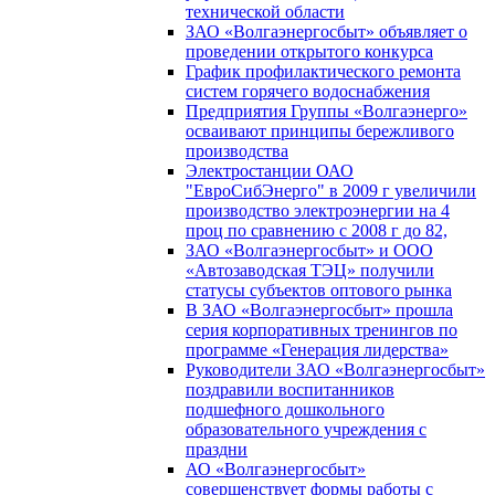
технической области
ЗАО «Волгаэнергосбыт» объявляет о
проведении открытого конкурса
График профилактического ремонта
систем горячего водоснабжения
Предприятия Группы «Волгаэнерго»
осваивают принципы бережливого
производства
Электростанции ОАО
"ЕвроСибЭнерго" в 2009 г увеличили
производство электроэнергии на 4
проц по сравнению с 2008 г до 82,
ЗАО «Волгаэнергосбыт» и ООО
«Автозаводская ТЭЦ» получили
статусы субъектов оптового рынка
В ЗАО «Волгаэнергосбыт» прошла
серия корпоративных тренингов по
программе «Генерация лидерства»
Руководители ЗАО «Волгаэнергосбыт»
поздравили воспитанников
подшефного дошкольного
образовательного учреждения с
праздни
АО «Волгаэнергосбыт»
совершенствует формы работы с