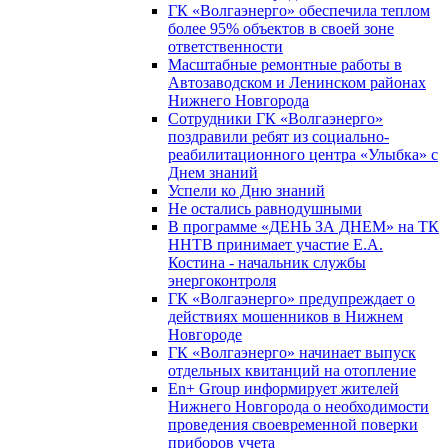
ГК «Волгаэнерго» обеспечила теплом
более 95% объектов в своей зоне
ответственности
Масштабные ремонтные работы в
Автозаводском и Ленинском районах
Нижнего Новгорода
Сотрудники ГК «Волгаэнерго»
поздравили ребят из социально-
реабилитационного центра «Улыбка» с
Днем знаний
Успели ко Дню знаний
Не остались равнодушными
В программе «ДЕНЬ ЗА ДНЕМ» на ТК
ННТВ принимает участие Е.А.
Костина - начальник службы
энергоконтроля
ГК «Волгаэнерго» предупреждает о
действиях мошенников в Нижнем
Новгороде
ГК «Волгаэнерго» начинает выпуск
отдельных квитанций на отопление
En+ Group информирует жителей
Нижнего Новгорода о необходимости
проведения своевременной поверки
приборов учета