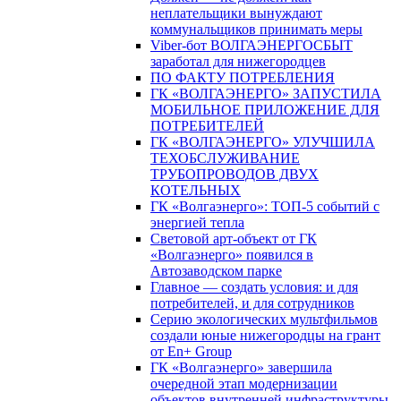
неплательщики вынуждают
коммунальщиков принимать меры
Viber-бот ВОЛГАЭНЕРГОСБЫТ
заработал для нижегородцев
ПО ФАКТУ ПОТРЕБЛЕНИЯ
ГК «ВОЛГАЭНЕРГО» ЗАПУСТИЛА
МОБИЛЬНОЕ ПРИЛОЖЕНИЕ ДЛЯ
ПОТРЕБИТЕЛЕЙ
ГК «ВОЛГАЭНЕРГО» УЛУЧШИЛА
ТЕХОБСЛУЖИВАНИЕ
ТРУБОПРОВОДОВ ДВУХ
КОТЕЛЬНЫХ
ГК «Волгаэнерго»: ТОП-5 событий с
энергией тепла
Световой арт-объект от ГК
«Волгаэнерго» появился в
Автозаводском парке
Главное — создать условия: и для
потребителей, и для сотрудников
Серию экологических мультфильмов
создали юные нижегородцы на грант
от En+ Group
ГК «Волгаэнерго» завершила
очередной этап модернизации
объектов внутренней инфраструктуры