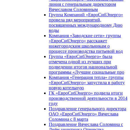
линия с генеральным директором
Вячеславом Соломиным
Группа Компаний «ЕвроСибЭнерго»
провела ряд мероприятий,
посвященных международному Дню
воды
Компания «Заводские сети» группы
«ЕвроСибЭнерго» расскажет
нижегородским школьникам о
процессе производства питьевой вод
Группа «ЕвроСибЭнерго» была
отмечена одной из лучших при
подведении итогов национальной
программы «Лучшие социальные про
Компания «Генерация тепла» группы
«ЕвроСибЭнерго» запустила в работу
новую котельную
ГК «ЕвроСибЭнерго» подвела итоги
производственной деятельности в 2014
году
Поздравление генерального директора
ОАО «ЕвроСибЭнерго» Вячеслава
Соломина с 8 марта
Поздравление Вячеслава Соломина с
Днём защитника Отечества