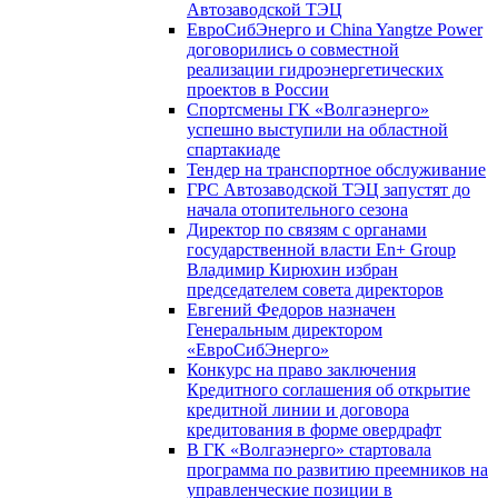
Автозаводской ТЭЦ
ЕвроСибЭнерго и China Yangtze Power
договорились о совместной
реализации гидроэнергетических
проектов в России
Спортсмены ГК «Волгаэнерго»
успешно выступили на областной
спартакиаде
Тендер на транспортное обслуживание
ГРС Автозаводской ТЭЦ запустят до
начала отопительного сезона
Директор по связям с органами
государственной власти En+ Group
Владимир Кирюхин избран
председателем совета директоров
Евгений Федоров назначен
Генеральным директором
«ЕвроСибЭнерго»
Конкурс на право заключения
Кредитного соглашения об открытие
кредитной линии и договора
кредитования в форме овердрафт
В ГК «Волгаэнерго» стартовала
программа по развитию преемников на
управленческие позиции в