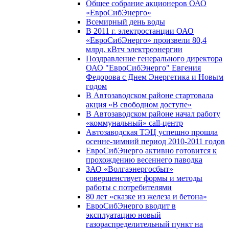
Общее собрание акционеров ОАО
«ЕвроСибЭнерго»
Всемирный день воды
В 2011 г. электростанции ОАО
«ЕвроСибЭнерго» произвели 80,4
млрд. кВтч электроэнергии
Поздравление генерального директора
ОАО "ЕвроСибЭнерго" Евгения
Федорова с Днем Энергетика и Новым
годом
В Автозаводском районе стартовала
акция «В свободном доступе»
В Автозаводском районе начал работу
«коммунальный» call-центр
Автозаводская ТЭЦ успешно прошла
осенне-зимний период 2010-2011 годов
ЕвроСибЭнерго активно готовится к
прохождению весеннего паводка
ЗАО «Волгаэнергосбыт»
совершенствует формы и методы
работы с потребителями
80 лет «сказке из железа и бетона»
ЕвроСибЭнерго вводит в
эксплуатацию новый
газораспределительный пункт на