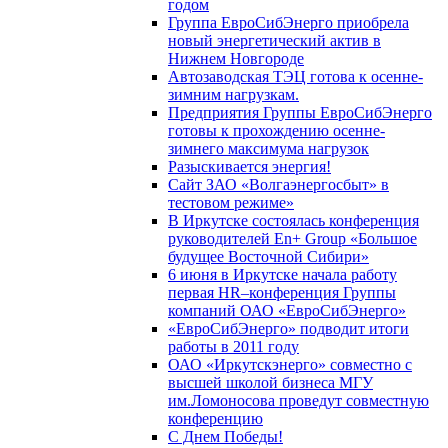
годом
Группа ЕвроСибЭнерго приобрела
новый энергетический актив в
Нижнем Новгороде
Автозаводская ТЭЦ готова к осенне-
зимним нагрузкам.
Предприятия Группы ЕвроСибЭнерго
готовы к прохождению осенне-
зимнего максимума нагрузок
Разыскивается энергия!
Сайт ЗАО «Волгаэнергосбыт» в
тестовом режиме»
В Иркутске состоялась конференция
руководителей En+ Group «Большое
будущее Восточной Сибири»
6 июня в Иркутске начала работу
первая HR–конференция Группы
компаний ОАО «ЕвроСибЭнерго»
«ЕвроСибЭнерго» подводит итоги
работы в 2011 году
ОАО «Иркутскэнерго» совместно с
высшей школой бизнеса МГУ
им.Ломоносова проведут совместную
конференцию
С Днем Победы!