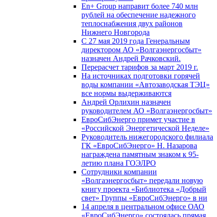
En+ Group направит более 740 млн
рублей на обеспечение надежного
теплоснабжения двух районов
Нижнего Новгорода
С 27 мая 2019 года Генеральным
директором АО «Волгаэнергосбыт»
назначен Андрей Рачковский.
Перерасчет тарифов за март 2019 г.
На источниках подготовки горячей
воды компании «Автозаводская ТЭЦ»
все нормы выдерживаются
Андрей Орлихин назначен
руководителем АО «Волгаэнергосбыт»
ЕвроСибЭнерго примет участие в
«Российской Энергетической Неделе»
Руководитель нижегородского филиала
ГК «ЕвроСибЭнерго» Н. Назарова
награждена памятным знаком к 95-
летию плана ГОЭЛРО
Сотрудники компании
«Волгаэнергосбыт» передали новую
книгу проекта «Библиотека «Добрый
свет» Группы «ЕвроСибЭнерго» в ни
14 апреля в центральном офисе ОАО
«ЕвроСибЭнерго» состоялась прямая