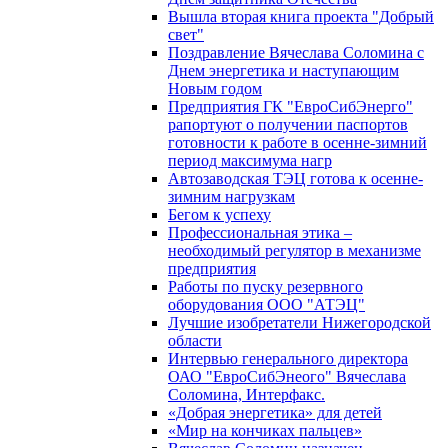
Вышла вторая книга проекта "Добрый
свет"
Поздравление Вячеслава Соломина с
Днем энергетика и наступающим
Новым годом
Предприятия ГК "ЕвроСибЭнерго"
рапортуют о получении паспортов
готовности к работе в осенне-зимний
период максимума нагр
Автозаводская ТЭЦ готова к осенне-
зимним нагрузкам
Бегом к успеху
Профессиональная этика –
необходимый регулятор в механизме
предприятия
Работы по пуску резервного
оборудования ООО "АТЭЦ"
Лучшие изобретатели Нижегородской
области
Интервью генерального директора
ОАО "ЕвроСибЭнеого" Вячеслава
Соломина, Интерфакс.
«Добрая энергетика» для детей
«Мир на кончиках пальцев»