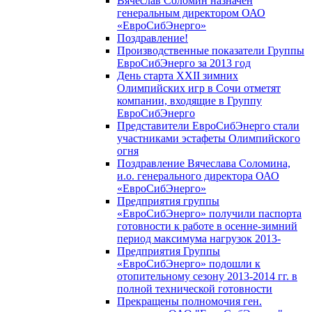
Вячеслав Соломин назначен
генеральным директором ОАО
«ЕвроСибЭнерго»
Поздравление!
Производственные показатели Группы
ЕвроСибЭнерго за 2013 год
День старта XXII зимних
Олимпийских игр в Сочи отметят
компании, входящие в Группу
ЕвроСибЭнерго
Представители ЕвроСибЭнерго стали
участниками эстафеты Олимпийского
огня
Поздравление Вячеслава Соломина,
и.о. генерального директора ОАО
«ЕвроСибЭнерго»
Предприятия группы
«ЕвроСибЭнерго» получили паспорта
готовности к работе в осенне-зимний
период максимума нагрузок 2013-
Предприятия Группы
«ЕвроСибЭнерго» подошли к
отопительному сезону 2013-2014 гг. в
полной технической готовности
Прекращены полномочия ген.