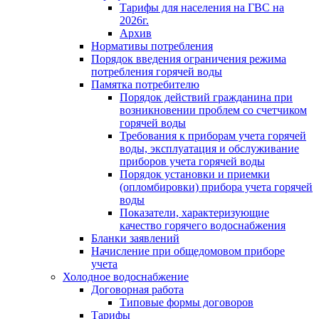
Тарифы для населения на ГВС на
2026г.
Архив
Нормативы потребления
Порядок введения ограничения режима
потребления горячей воды
Памятка потребителю
Порядок действий гражданина при
возникновении проблем со счетчиком
горячей воды
Требования к приборам учета горячей
воды, эксплуатация и обслуживание
приборов учета горячей воды
Порядок установки и приемки
(опломбировки) прибора учета горячей
воды
Показатели, характеризующие
качество горячего водоснабжения
Бланки заявлений
Начисление при общедомовом приборе
учета
Холодное водоснабжение
Договорная работа
Типовые формы договоров
Тарифы