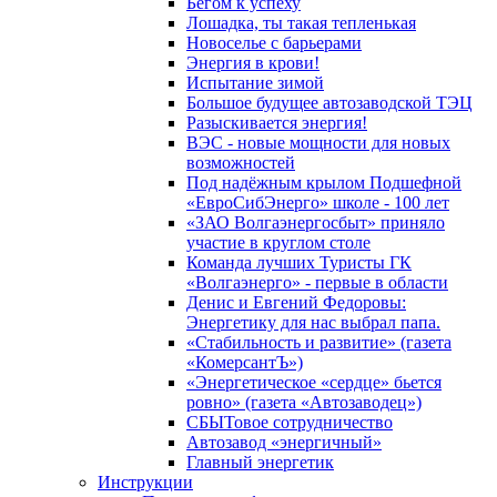
Бегом к успеху
Лошадка, ты такая тепленькая
Новоселье с барьерами
Энергия в крови!
Испытание зимой
Большое будущее автозаводской ТЭЦ
Разыскивается энергия!
ВЭС - новые мощности для новых
возможностей
Под надёжным крылом Подшефной
«ЕвроСибЭнерго» школе - 100 лет
«ЗАО Волгаэнергосбыт» приняло
участие в круглом столе
Команда лучших Туристы ГК
«Волгаэнерго» - первые в области
Денис и Евгений Федоровы:
Энергетику для нас выбрал папа.
«Стабильность и развитие» (газета
«КомерсантЪ»)
«Энергетическое «сердце» бьется
ровно» (газета «Автозаводец»)
СБЫТовое сотрудничество
Автозавод «энергичный»
Главный энергетик
Инструкции