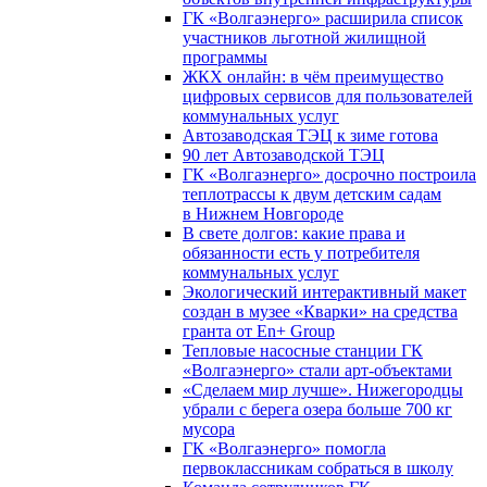
ГК «Волгаэнерго» расширила список
участников льготной жилищной
программы
ЖКХ онлайн: в чём преимущество
цифровых сервисов для пользователей
коммунальных услуг
Автозаводская ТЭЦ к зиме готова
90 лет Автозаводской ТЭЦ
ГК «Волгаэнерго» досрочно построила
теплотрассы к двум детским садам
в Нижнем Новгороде
В свете долгов: какие права и
обязанности есть у потребителя
коммунальных услуг
Экологический интерактивный макет
создан в музее «Кварки» на средства
гранта от En+ Group
Тепловые насосные станции ГК
«Волгаэнерго» стали арт-объектами
«Сделаем мир лучше». Нижегородцы
убрали с берега озера больше 700 кг
мусора
ГК «Волгаэнерго» помогла
первоклассникам собраться в школу