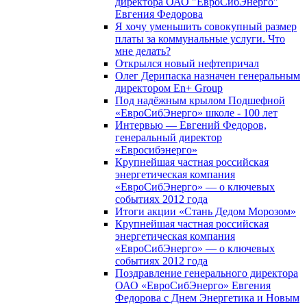
директора ОАО "ЕвроСибЭнерго"
Евгения Федорова
Я хочу уменьшить совокупный размер
платы за коммунальные услуги. Что
мне делать?
Открылся новый нефтепричал
Олег Дерипаска назначен генеральным
директором En+ Group
Под надёжным крылом Подшефной
«ЕвроСибЭнерго» школе - 100 лет
Интервью — Евгений Федоров,
генеральный директор
«Евросибэнерго»
Крупнейшая частная российская
энергетическая компания
«ЕвроСибЭнерго» — о ключевых
событиях 2012 года
Итоги акции «Стань Дедом Морозом»
Крупнейшая частная российская
энергетическая компания
«ЕвроСибЭнерго» — о ключевых
событиях 2012 года
Поздравление генерального директора
ОАО «ЕвроСибЭнерго» Евгения
Федорова с Днем Энергетика и Новым