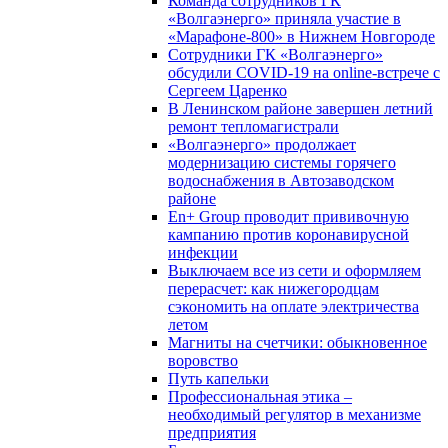
Команда сотрудников ГК
«Волгаэнерго» приняла участие в
«Марафоне-800» в Нижнем Новгороде
Сотрудники ГК «Волгаэнерго»
обсудили COVID-19 на online-встрече с
Сергеем Царенко
В Ленинском районе завершен летний
ремонт тепломагистрали
«Волгаэнерго» продолжает
модернизацию системы горячего
водоснабжения в Автозаводском
районе
En+ Group проводит прививочную
кампанию против коронавирусной
инфекции
Выключаем все из сети и оформляем
перерасчет: как нижегородцам
сэкономить на оплате электричества
летом
Магниты на счетчики: обыкновенное
воровство
Путь капельки
Профессиональная этика –
необходимый регулятор в механизме
предприятия