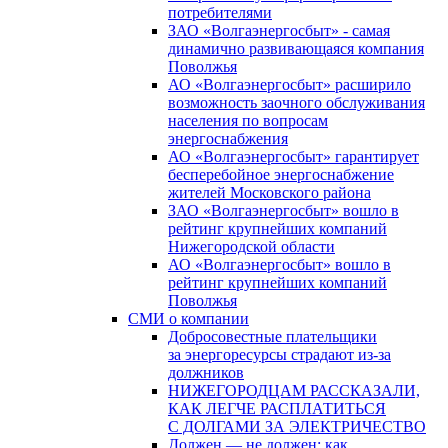
потребителями
ЗАО «Волгаэнергосбыт» - самая
динамично развивающаяся компания
Поволжья
АО «Волгаэнергосбыт» расширило
возможность заочного обслуживания
населения по вопросам
энергоснабжения
АО «Волгаэнергосбыт» гарантирует
бесперебойное энергоснабжение
жителей Московского района
ЗАО «Волгаэнергосбыт» вошло в
рейтинг крупнейших компаний
Нижегородской области
АО «Волгаэнергосбыт» вошло в
рейтинг крупнейших компаний
Поволжья
СМИ о компании
Добросовестные плательщики
за энергоресурсы страдают из-за
должников
НИЖЕГОРОДЦАМ РАССКАЗАЛИ,
КАК ЛЕГЧЕ РАСПЛАТИТЬСЯ
С ДОЛГАМИ ЗА ЭЛЕКТРИЧЕСТВО
Должен — не должен: как