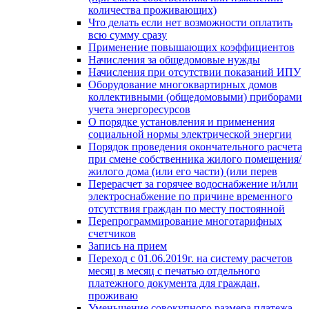
количества проживающих)
Что делать если нет возможности оплатить
всю сумму сразу
Применение повышающих коэффициентов
Начисления за общедомовые нужды
Начисления при отсутствии показаний ИПУ
Оборудование многоквартирных домов
коллективными (общедомовыми) приборами
учета энергоресурсов
О порядке установления и применения
социальной нормы электрической энергии
Порядок проведения окончательного расчета
при смене собственника жилого помещения/
жилого дома (или его части) (или перев
Перерасчет за горячее водоснабжение и/или
электроснабжение по причине временного
отсутствия граждан по месту постоянной
Перепрограммирование многотарифных
счетчиков
Запись на прием
Переход с 01.06.2019г. на систему расчетов
месяц в месяц с печатью отдельного
платежного документа для граждан,
проживаю
Уменьшение совокупного размера платежа