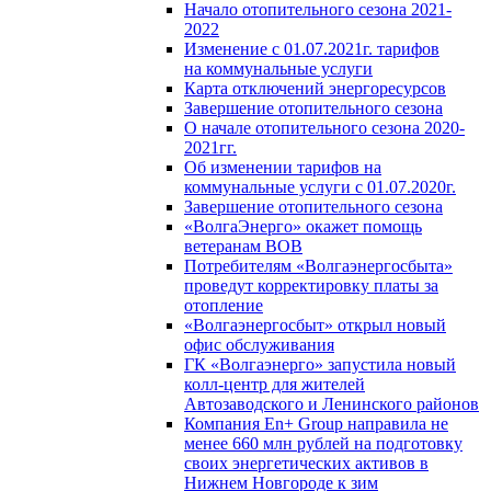
Начало отопительного сезона 2021-
2022
Изменение с 01.07.2021г. тарифов
на коммунальные услуги
Карта отключений энергоресурсов
Завершение отопительного сезона
О начале отопительного сезона 2020-
2021гг.
Об изменении тарифов на
коммунальные услуги с 01.07.2020г.
Завершение отопительного сезона
«ВолгаЭнерго» окажет помощь
ветеранам ВОВ
Потребителям «Волгаэнергосбыта»
проведут корректировку платы за
отопление
«Волгаэнергосбыт» открыл новый
офис обслуживания
ГК «Волгаэнерго» запустила новый
колл-центр для жителей
Автозаводского и Ленинского районов
Компания En+ Group направила не
менее 660 млн рублей на подготовку
своих энергетических активов в
Нижнем Новгороде к зим