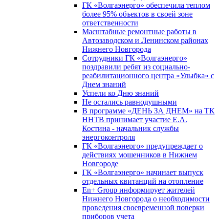
ГК «Волгаэнерго» обеспечила теплом
более 95% объектов в своей зоне
ответственности
Масштабные ремонтные работы в
Автозаводском и Ленинском районах
Нижнего Новгорода
Сотрудники ГК «Волгаэнерго»
поздравили ребят из социально-
реабилитационного центра «Улыбка» с
Днем знаний
Успели ко Дню знаний
Не остались равнодушными
В программе «ДЕНЬ ЗА ДНЕМ» на ТК
ННТВ принимает участие Е.А.
Костина - начальник службы
энергоконтроля
ГК «Волгаэнерго» предупреждает о
действиях мошенников в Нижнем
Новгороде
ГК «Волгаэнерго» начинает выпуск
отдельных квитанций на отопление
En+ Group информирует жителей
Нижнего Новгорода о необходимости
проведения своевременной поверки
приборов учета