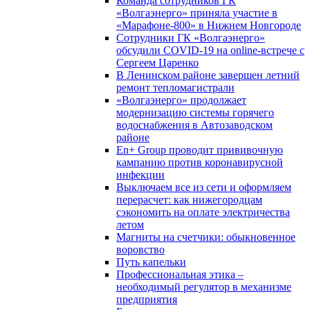
Команда сотрудников ГК
«Волгаэнерго» приняла участие в
«Марафоне-800» в Нижнем Новгороде
Сотрудники ГК «Волгаэнерго»
обсудили COVID-19 на online-встрече с
Сергеем Царенко
В Ленинском районе завершен летний
ремонт тепломагистрали
«Волгаэнерго» продолжает
модернизацию системы горячего
водоснабжения в Автозаводском
районе
En+ Group проводит прививочную
кампанию против коронавирусной
инфекции
Выключаем все из сети и оформляем
перерасчет: как нижегородцам
сэкономить на оплате электричества
летом
Магниты на счетчики: обыкновенное
воровство
Путь капельки
Профессиональная этика –
необходимый регулятор в механизме
предприятия