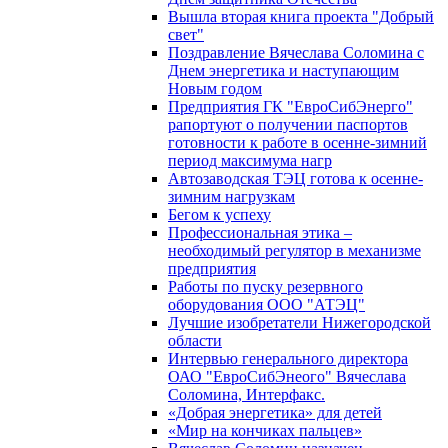
Вышла вторая книга проекта "Добрый
свет"
Поздравление Вячеслава Соломина с
Днем энергетика и наступающим
Новым годом
Предприятия ГК "ЕвроСибЭнерго"
рапортуют о получении паспортов
готовности к работе в осенне-зимний
период максимума нагр
Автозаводская ТЭЦ готова к осенне-
зимним нагрузкам
Бегом к успеху
Профессиональная этика –
необходимый регулятор в механизме
предприятия
Работы по пуску резервного
оборудования ООО "АТЭЦ"
Лучшие изобретатели Нижегородской
области
Интервью генерального директора
ОАО "ЕвроСибЭнеого" Вячеслава
Соломина, Интерфакс.
«Добрая энергетика» для детей
«Мир на кончиках пальцев»