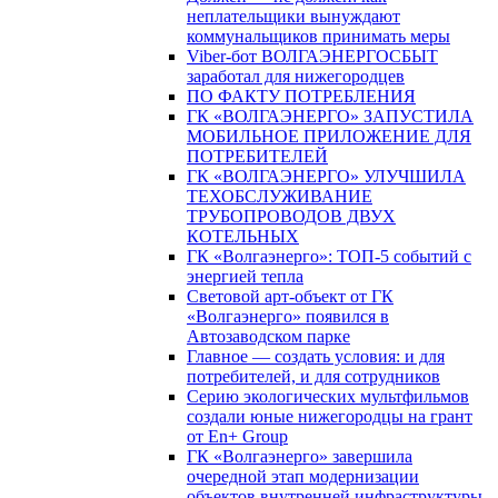
неплательщики вынуждают
коммунальщиков принимать меры
Viber-бот ВОЛГАЭНЕРГОСБЫТ
заработал для нижегородцев
ПО ФАКТУ ПОТРЕБЛЕНИЯ
ГК «ВОЛГАЭНЕРГО» ЗАПУСТИЛА
МОБИЛЬНОЕ ПРИЛОЖЕНИЕ ДЛЯ
ПОТРЕБИТЕЛЕЙ
ГК «ВОЛГАЭНЕРГО» УЛУЧШИЛА
ТЕХОБСЛУЖИВАНИЕ
ТРУБОПРОВОДОВ ДВУХ
КОТЕЛЬНЫХ
ГК «Волгаэнерго»: ТОП-5 событий с
энергией тепла
Световой арт-объект от ГК
«Волгаэнерго» появился в
Автозаводском парке
Главное — создать условия: и для
потребителей, и для сотрудников
Серию экологических мультфильмов
создали юные нижегородцы на грант
от En+ Group
ГК «Волгаэнерго» завершила
очередной этап модернизации
объектов внутренней инфраструктуры