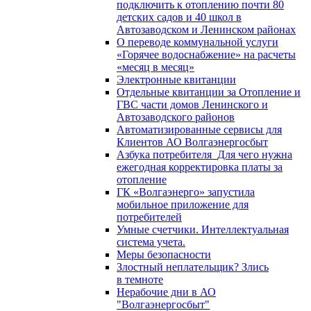
подключить к отоплению почти 80
детских садов и 40 школ в
Автозаводском и Ленинском районах
О переводе коммунальной услуги
«Горячее водоснабжение» на расчеты
«месяц в месяц»
Электронные квитанции
Отдельные квитанции за Отопление и
ГВС части домов Ленинского и
Автозаводского районов
Автоматизированные сервисы для
Клиентов АО Волгаэнергосбыт
Азбука потребителя_Для чего нужна
ежегодная корректировка платы за
отопление
ГК «Волгаэнерго» запустила
мобильное приложение для
потребителей
Умные счетчики. Интеллектуальная
система учета.
Меры безопасности
Злостный неплательщик? Злись
в темноте
Нерабочие дни в АО
"Волгаэнергосбыт"