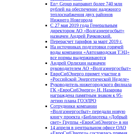
En+ Group направит более 740 млн
рублей на обеспечение надежного
теплоснабжения двух районов
Нижнего Новгорода
С 27 мая 2019 года Генеральным
директором АО «Волгаэнергосбыт»
назначен Андрей Рачковский.
Перерасчет тарифов за март 2019 г.
На источниках подготовки горячей
воды компании «Автозаводская ТЭЦ»
все нормы выдерживаются
Андрей Орлихин назначен
руководителем АО «Волгаэнергосбыт»
ЕвроСибЭнерго примет участие в
«Российской Энергетической Неделе»
Руководитель нижегородского филиала
ГК «ЕвроСибЭнерго» Н. Назарова
награждена памятным знаком к 95-
летию плана ГОЭЛРО
Сотрудники компании
«Волгаэнергосбыт» передали новую
книгу проекта «Библиотека «Добрый
свет» Группы «ЕвроСибЭнерго» в ни
14 апреля в центральном офисе ОАО
«ЕвроСибЭнерго» состоялась прямая