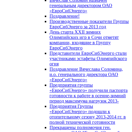
Вячеслав Соломин назначен
генеральным директором ОАО
«ЕвроСибЭнерго»
Поздравление!
Производственные показатели Группы
ЕвроСибЭнерго за 2013 год
День старта XXII зимних
Олимпийских игр в Сочи отметят
компании, входящие в Группу
ЕвроСибЭнерго
Представители ЕвроСибЭнерго стали
участниками эстафеты Олимпийского
огня
Поздравление Вячеслава Соломина,
и.о. генерального директора ОАО
«ЕвроСибЭнерго»
Предприятия группы
«ЕвроСибЭнерго» получили паспорта
готовности к работе в осенне-зимний
период максимума нагрузок 2013-
Предприятия Группы
«ЕвроСибЭнерго» подошли к
отопительному сезону 2013-2014 гг. в
полной технической готовности
Прекращены полномочия ген.