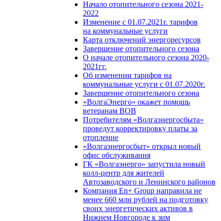
Начало отопительного сезона 2021-
2022
Изменение с 01.07.2021г. тарифов
на коммунальные услуги
Карта отключений энергоресурсов
Завершение отопительного сезона
О начале отопительного сезона 2020-
2021гг.
Об изменении тарифов на
коммунальные услуги с 01.07.2020г.
Завершение отопительного сезона
«ВолгаЭнерго» окажет помощь
ветеранам ВОВ
Потребителям «Волгаэнергосбыта»
проведут корректировку платы за
отопление
«Волгаэнергосбыт» открыл новый
офис обслуживания
ГК «Волгаэнерго» запустила новый
колл-центр для жителей
Автозаводского и Ленинского районов
Компания En+ Group направила не
менее 660 млн рублей на подготовку
своих энергетических активов в
Нижнем Новгороде к зим