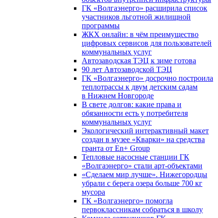
ГК «Волгаэнерго» расширила список
участников льготной жилищной
программы
ЖКХ онлайн: в чём преимущество
цифровых сервисов для пользователей
коммунальных услуг
Автозаводская ТЭЦ к зиме готова
90 лет Автозаводской ТЭЦ
ГК «Волгаэнерго» досрочно построила
теплотрассы к двум детским садам
в Нижнем Новгороде
В свете долгов: какие права и
обязанности есть у потребителя
коммунальных услуг
Экологический интерактивный макет
создан в музее «Кварки» на средства
гранта от En+ Group
Тепловые насосные станции ГК
«Волгаэнерго» стали арт-объектами
«Сделаем мир лучше». Нижегородцы
убрали с берега озера больше 700 кг
мусора
ГК «Волгаэнерго» помогла
первоклассникам собраться в школу