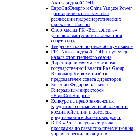
Автозаводской ТЭЦ
ЕвроСибЭнерго и China Yangtze Power
договорились о совместной
реализации гидроэнергетических
проектов в России
Спортсмены ГК «Волгаэнерго»
успешно выступили на областной
спартакиаде
Тендер на транспортное обслуживание
ГРС Автозаводской ТЭЦ запустят до
начала отопительного сезона
Директор по связям с органами
государственной власти En+ Group
Владимир Кирюхин избран
председателем совета директоров
Евгений Федоров назначен
Генеральным директором
«ЕвроСибЭнерго»
Конкурс на право заключения
Кредитного соглашения об открытие
кредитной линии и договора
кредитования в форме овердрафт
В ГК «Волгаэнерго» стартовала
программа по развитию преемников на
управленческие позиции в