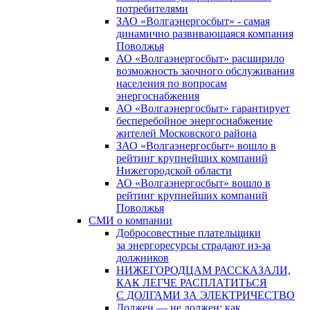
потребителями
ЗАО «Волгаэнергосбыт» - самая
динамично развивающаяся компания
Поволжья
АО «Волгаэнергосбыт» расширило
возможность заочного обслуживания
населения по вопросам
энергоснабжения
АО «Волгаэнергосбыт» гарантирует
бесперебойное энергоснабжение
жителей Московского района
ЗАО «Волгаэнергосбыт» вошло в
рейтинг крупнейших компаний
Нижегородской области
АО «Волгаэнергосбыт» вошло в
рейтинг крупнейших компаний
Поволжья
СМИ о компании
Добросовестные плательщики
за энергоресурсы страдают из-за
должников
НИЖЕГОРОДЦАМ РАССКАЗАЛИ,
КАК ЛЕГЧЕ РАСПЛАТИТЬСЯ
С ДОЛГАМИ ЗА ЭЛЕКТРИЧЕСТВО
Должен — не должен: как