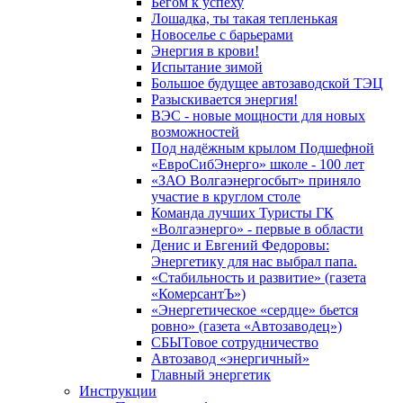
Бегом к успеху
Лошадка, ты такая тепленькая
Новоселье с барьерами
Энергия в крови!
Испытание зимой
Большое будущее автозаводской ТЭЦ
Разыскивается энергия!
ВЭС - новые мощности для новых
возможностей
Под надёжным крылом Подшефной
«ЕвроСибЭнерго» школе - 100 лет
«ЗАО Волгаэнергосбыт» приняло
участие в круглом столе
Команда лучших Туристы ГК
«Волгаэнерго» - первые в области
Денис и Евгений Федоровы:
Энергетику для нас выбрал папа.
«Стабильность и развитие» (газета
«КомерсантЪ»)
«Энергетическое «сердце» бьется
ровно» (газета «Автозаводец»)
СБЫТовое сотрудничество
Автозавод «энергичный»
Главный энергетик
Инструкции