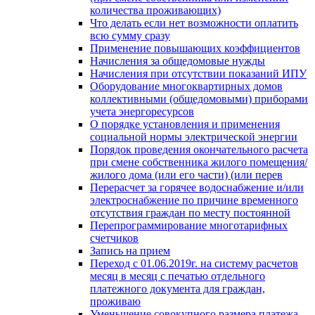
количества проживающих)
Что делать если нет возможности оплатить
всю сумму сразу
Применение повышающих коэффициентов
Начисления за общедомовые нужды
Начисления при отсутствии показаний ИПУ
Оборудование многоквартирных домов
коллективными (общедомовыми) приборами
учета энергоресурсов
О порядке установления и применения
социальной нормы электрической энергии
Порядок проведения окончательного расчета
при смене собственника жилого помещения/
жилого дома (или его части) (или перев
Перерасчет за горячее водоснабжение и/или
электроснабжение по причине временного
отсутствия граждан по месту постоянной
Перепрограммирование многотарифных
счетчиков
Запись на прием
Переход с 01.06.2019г. на систему расчетов
месяц в месяц с печатью отдельного
платежного документа для граждан,
проживаю
Уменьшение совокупного размера платежа