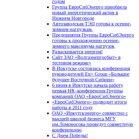
годом
Группа ЕвроСибЭнерго приобрела
новый энергетический актив в
Нижнем Новгороде
Автозаводская ТЭЦ готова к осенне-
зимним нагрузкам.
Предприятия Группы ЕвроСибЭнерго
готовы к прохождению осенне-
зимнего максимума нагрузок
Разыскивается энергия!
Сайт ЗАО «Волгаэнергосбыт» в
тестовом режиме»
В Иркутске состоялась конференция
руководителей En+ Group «Большое
будущее Восточной Сибири»
6 июня в Иркутске начала работу
первая HR–конференция Группы
компаний ОАО «ЕвроСибЭнерго»
«ЕвроСибЭнерго» подводит итоги
работы в 2011 году
ОАО «Иркутскэнерго» совместно с
высшей школой бизнеса МГУ
им.Ломоносова проведут совместную
конференцию
С Днем Победы!