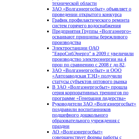
технической области
ЗАО «Волгаэнергосбыт» объявляет о
проведении открытого конкурса
График профилактического ремонта
систем горячего водоснабжения
Предприятия Группы «Волгаэнерго»
осваивают принципы бережливого
производства
Электростанции ОАО
"ЕвроСибЭнерго" в 2009 г увеличили
производство электроэнергии на 4
проц по сравнению с 2008 г до 82,
ЗАО «Волгаэнергосбыт» и ООО
«Автозаводская ТЭЦ» получили
статусы субъектов оптового рынка
В ЗАО «Волгаэнергосбыт» прошла
серия корпоративных тренингов по
программе «Генерация лидерства»
Руководители ЗАО «Волгаэнергосбыт»
поздравили воспитанников
подшефного дошкольного
образовательного учреждения с
праздни
АО «Волгаэнергосбыт»
совершенствует формы работы с