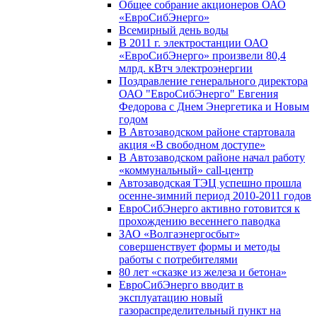
Общее собрание акционеров ОАО
«ЕвроСибЭнерго»
Всемирный день воды
В 2011 г. электростанции ОАО
«ЕвроСибЭнерго» произвели 80,4
млрд. кВтч электроэнергии
Поздравление генерального директора
ОАО "ЕвроСибЭнерго" Евгения
Федорова с Днем Энергетика и Новым
годом
В Автозаводском районе стартовала
акция «В свободном доступе»
В Автозаводском районе начал работу
«коммунальный» call-центр
Автозаводская ТЭЦ успешно прошла
осенне-зимний период 2010-2011 годов
ЕвроСибЭнерго активно готовится к
прохождению весеннего паводка
ЗАО «Волгаэнергосбыт»
совершенствует формы и методы
работы с потребителями
80 лет «сказке из железа и бетона»
ЕвроСибЭнерго вводит в
эксплуатацию новый
газораспределительный пункт на