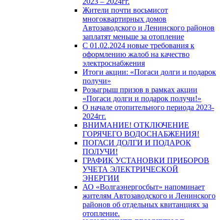
2023 – 2024гг.
Жители почти восьмисот
многоквартирных домов
Автозаводского и Ленинского районов
заплатят меньше за отопление
С 01.02.2024 новые требования к
оформлению жалоб на качество
электроснабжения
Итоги акции: «Погаси долги и подарок
получи»
Розыгрыш призов в рамках акции
«Погаси долги и подарок получи!»
О начале отопительного периода 2023-
2024гг.
ВНИМАНИЕ! ОТКЛЮЧЕНИЕ
ГОРЯЧЕГО ВОДОСНАБЖЕНИЯ!
ПОГАСИ ДОЛГИ И ПОДАРОК
ПОЛУЧИ!
ГРАФИК УСТАНОВКИ ПРИБОРОВ
УЧЕТА ЭЛЕКТРИЧЕСКОЙ
ЭНЕРГИИ
АО «Волгаэнергосбыт» напоминает
жителям Автозаводского и Ленинского
районов об отдельных квитанциях за
отопление.