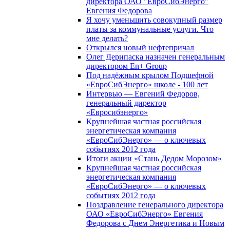
директора ОАО "ЕвроСибЭнерго"
Евгения Федорова
Я хочу уменьшить совокупный размер
платы за коммунальные услуги. Что
мне делать?
Открылся новый нефтепричал
Олег Дерипаска назначен генеральным
директором En+ Group
Под надёжным крылом Подшефной
«ЕвроСибЭнерго» школе - 100 лет
Интервью — Евгений Федоров,
генеральный директор
«Евросибэнерго»
Крупнейшая частная российская
энергетическая компания
«ЕвроСибЭнерго» — о ключевых
событиях 2012 года
Итоги акции «Стань Дедом Морозом»
Крупнейшая частная российская
энергетическая компания
«ЕвроСибЭнерго» — о ключевых
событиях 2012 года
Поздравление генерального директора
ОАО «ЕвроСибЭнерго» Евгения
Федорова с Днем Энергетика и Новым