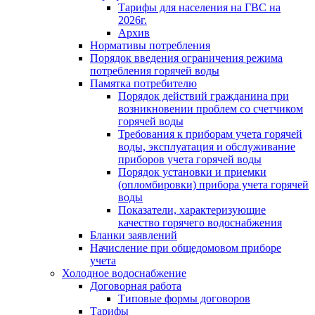
Тарифы для населения на ГВС на
2026г.
Архив
Нормативы потребления
Порядок введения ограничения режима
потребления горячей воды
Памятка потребителю
Порядок действий гражданина при
возникновении проблем со счетчиком
горячей воды
Требования к приборам учета горячей
воды, эксплуатация и обслуживание
приборов учета горячей воды
Порядок установки и приемки
(опломбировки) прибора учета горячей
воды
Показатели, характеризующие
качество горячего водоснабжения
Бланки заявлений
Начисление при общедомовом приборе
учета
Холодное водоснабжение
Договорная работа
Типовые формы договоров
Тарифы