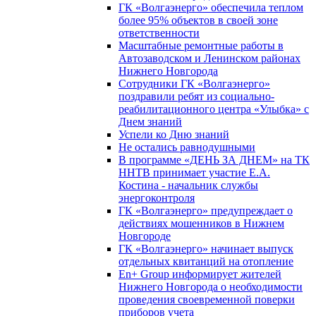
ГК «Волгаэнерго» обеспечила теплом
более 95% объектов в своей зоне
ответственности
Масштабные ремонтные работы в
Автозаводском и Ленинском районах
Нижнего Новгорода
Сотрудники ГК «Волгаэнерго»
поздравили ребят из социально-
реабилитационного центра «Улыбка» с
Днем знаний
Успели ко Дню знаний
Не остались равнодушными
В программе «ДЕНЬ ЗА ДНЕМ» на ТК
ННТВ принимает участие Е.А.
Костина - начальник службы
энергоконтроля
ГК «Волгаэнерго» предупреждает о
действиях мошенников в Нижнем
Новгороде
ГК «Волгаэнерго» начинает выпуск
отдельных квитанций на отопление
En+ Group информирует жителей
Нижнего Новгорода о необходимости
проведения своевременной поверки
приборов учета