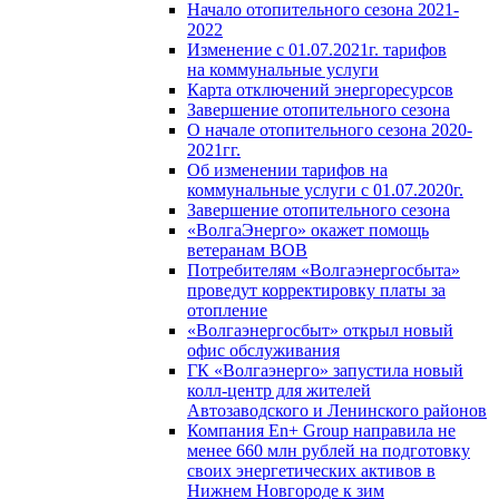
Начало отопительного сезона 2021-
2022
Изменение с 01.07.2021г. тарифов
на коммунальные услуги
Карта отключений энергоресурсов
Завершение отопительного сезона
О начале отопительного сезона 2020-
2021гг.
Об изменении тарифов на
коммунальные услуги с 01.07.2020г.
Завершение отопительного сезона
«ВолгаЭнерго» окажет помощь
ветеранам ВОВ
Потребителям «Волгаэнергосбыта»
проведут корректировку платы за
отопление
«Волгаэнергосбыт» открыл новый
офис обслуживания
ГК «Волгаэнерго» запустила новый
колл-центр для жителей
Автозаводского и Ленинского районов
Компания En+ Group направила не
менее 660 млн рублей на подготовку
своих энергетических активов в
Нижнем Новгороде к зим