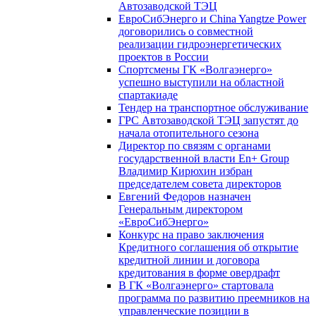
Автозаводской ТЭЦ
ЕвроСибЭнерго и China Yangtze Power
договорились о совместной
реализации гидроэнергетических
проектов в России
Спортсмены ГК «Волгаэнерго»
успешно выступили на областной
спартакиаде
Тендер на транспортное обслуживание
ГРС Автозаводской ТЭЦ запустят до
начала отопительного сезона
Директор по связям с органами
государственной власти En+ Group
Владимир Кирюхин избран
председателем совета директоров
Евгений Федоров назначен
Генеральным директором
«ЕвроСибЭнерго»
Конкурс на право заключения
Кредитного соглашения об открытие
кредитной линии и договора
кредитования в форме овердрафт
В ГК «Волгаэнерго» стартовала
программа по развитию преемников на
управленческие позиции в