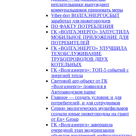
неплательщики вынуждают
коммунальщиков принимать меры
Viber-бот ВОЛГАЭНЕРГОСБЫТ
заработал для нижегородцев
ПО ФАКТУ ПОТРЕБЛЕНИЯ
ГК «ВОЛГАЭНЕРГО» ЗАПУСТИЛА
МОБИЛЬНОЕ ПРИЛОЖЕНИЕ ДЛЯ
ПОТРЕБИТЕЛЕЙ
ГК «ВОЛГАЭНЕРГО» УЛУЧШИЛА
ТЕХОБСЛУЖИВАНИЕ
ТРУБОПРОВОДОВ ДВУХ
КОТЕЛЬНЫХ
ГК «Волгаэнерго»: ТОП-5 событий с
энергией тепла
Световой арт-объект от ГК
«Волгаэнерго» появился в
Автозаводском парке
Главное — создать условия: и для
потребителей, и для сотрудников
Серию экологических мультфильмов
создали юные нижегородцы на грант
от En+ Group
ГК «Волгаэнерго» завершила
очередной этап модернизации
объектов внутренней инфраструктуры