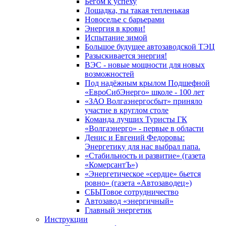
Бегом к успеху
Лошадка, ты такая тепленькая
Новоселье с барьерами
Энергия в крови!
Испытание зимой
Большое будущее автозаводской ТЭЦ
Разыскивается энергия!
ВЭС - новые мощности для новых
возможностей
Под надёжным крылом Подшефной
«ЕвроСибЭнерго» школе - 100 лет
«ЗАО Волгаэнергосбыт» приняло
участие в круглом столе
Команда лучших Туристы ГК
«Волгаэнерго» - первые в области
Денис и Евгений Федоровы:
Энергетику для нас выбрал папа.
«Стабильность и развитие» (газета
«КомерсантЪ»)
«Энергетическое «сердце» бьется
ровно» (газета «Автозаводец»)
СБЫТовое сотрудничество
Автозавод «энергичный»
Главный энергетик
Инструкции