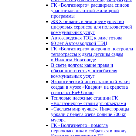
ГК «Волгаэнерго» расширила список
участников льготной жилищной
программы
ЖКХ онлайн: в чём преимущество
цифровых сервисов для пользователей
коммунальных услуг
Автозаводская ТЭЦ к зиме готова
90 лет Автозаводской ТЭЦ
ГК «Волгаэнерго» досрочно построила
теплотрассы к двум детским садам
в Нижнем Новгороде
В свете долгов: какие права и
обязанности есть у потребителя
коммунальных услуг
Экологический интерактивный макет
создан в музее «Кварки» на средства
гранта от En+ Group
Тепловые насосные станции ГК
«Волгаэнерго» стали арт-объектами
«Сделаем мир лучше». Нижегородцы
убрали с берега озера больше 700 кг
мусора
ГК «Волгаэнерго» помогла
первоклассникам собраться в школу