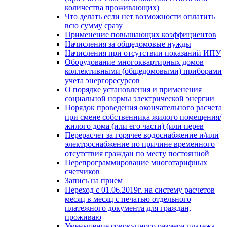
количества проживающих)
Что делать если нет возможности оплатить
всю сумму сразу
Применение повышающих коэффициентов
Начисления за общедомовые нужды
Начисления при отсутствии показаний ИПУ
Оборудование многоквартирных домов
коллективными (общедомовыми) приборами
учета энергоресурсов
О порядке установления и применения
социальной нормы электрической энергии
Порядок проведения окончательного расчета
при смене собственника жилого помещения/
жилого дома (или его части) (или перев
Перерасчет за горячее водоснабжение и/или
электроснабжение по причине временного
отсутствия граждан по месту постоянной
Перепрограммирование многотарифных
счетчиков
Запись на прием
Переход с 01.06.2019г. на систему расчетов
месяц в месяц с печатью отдельного
платежного документа для граждан,
проживаю
Уменьшение совокупного размера платежа