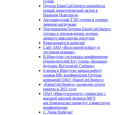
годом
Группа ЕвроСибЭнерго приобрела
новый энергетический актив в
Нижнем Новгороде
Автозаводская ТЭЦ готова к осенне-
зимним нагрузкам.
Предприятия Группы ЕвроСибЭнерго
готовы к прохождению осенне-
зимнего максимума нагрузок
Разыскивается энергия!
Сайт ЗАО «Волгаэнергосбыт» в
тестовом режиме»
В Иркутске состоялась конференция
руководителей En+ Group «Большое
будущее Восточной Сибири»
6 июня в Иркутске начала работу
первая HR–конференция Группы
компаний ОАО «ЕвроСибЭнерго»
«ЕвроСибЭнерго» подводит итоги
работы в 2011 году
ОАО «Иркутскэнерго» совместно с
высшей школой бизнеса МГУ
им.Ломоносова проведут совместную
конференцию
С Днем Победы!