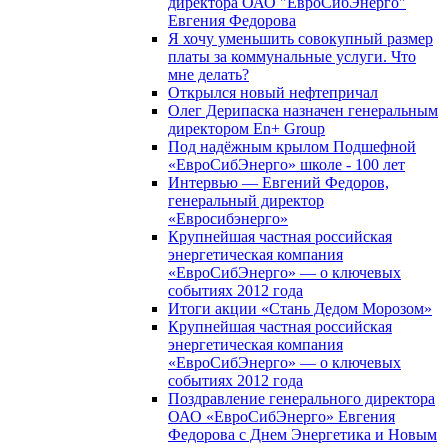
директора ОАО "ЕвроСибЭнерго"
Евгения Федорова
Я хочу уменьшить совокупный размер
платы за коммунальные услуги. Что
мне делать?
Открылся новый нефтепричал
Олег Дерипаска назначен генеральным
директором En+ Group
Под надёжным крылом Подшефной
«ЕвроСибЭнерго» школе - 100 лет
Интервью — Евгений Федоров,
генеральный директор
«Евросибэнерго»
Крупнейшая частная российская
энергетическая компания
«ЕвроСибЭнерго» — о ключевых
событиях 2012 года
Итоги акции «Стань Дедом Морозом»
Крупнейшая частная российская
энергетическая компания
«ЕвроСибЭнерго» — о ключевых
событиях 2012 года
Поздравление генерального директора
ОАО «ЕвроСибЭнерго» Евгения
Федорова с Днем Энергетика и Новым