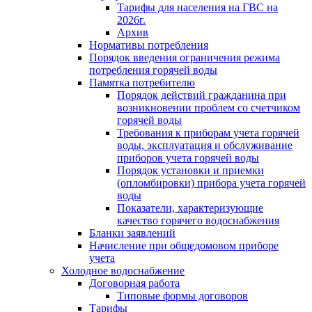
Тарифы для населения на ГВС на
2026г.
Архив
Нормативы потребления
Порядок введения ограничения режима
потребления горячей воды
Памятка потребителю
Порядок действий гражданина при
возникновении проблем со счетчиком
горячей воды
Требования к приборам учета горячей
воды, эксплуатация и обслуживание
приборов учета горячей воды
Порядок установки и приемки
(опломбировки) прибора учета горячей
воды
Показатели, характеризующие
качество горячего водоснабжения
Бланки заявлений
Начисление при общедомовом приборе
учета
Холодное водоснабжение
Договорная работа
Типовые формы договоров
Тарифы