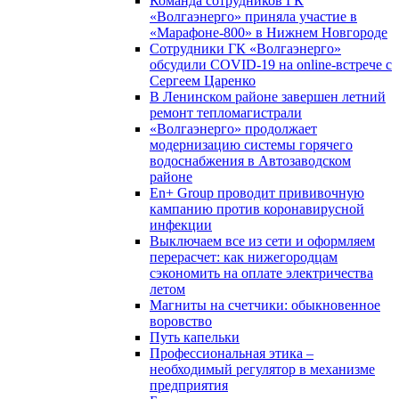
Команда сотрудников ГК
«Волгаэнерго» приняла участие в
«Марафоне-800» в Нижнем Новгороде
Сотрудники ГК «Волгаэнерго»
обсудили COVID-19 на online-встрече с
Сергеем Царенко
В Ленинском районе завершен летний
ремонт тепломагистрали
«Волгаэнерго» продолжает
модернизацию системы горячего
водоснабжения в Автозаводском
районе
En+ Group проводит прививочную
кампанию против коронавирусной
инфекции
Выключаем все из сети и оформляем
перерасчет: как нижегородцам
сэкономить на оплате электричества
летом
Магниты на счетчики: обыкновенное
воровство
Путь капельки
Профессиональная этика –
необходимый регулятор в механизме
предприятия