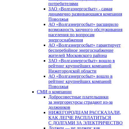
потребителями
ЗАО «Волгаэнергосбыт» - самая
динамично развивающаяся компания
Поволжья
АО «Волгаэнергосбыт» расширило
возможность заочного обслуживания
населения по вопросам
энергоснабжения
АО «Волгаэнергосбыт» гарантирует
бесперебойное энергоснабжение
жителей Московского района
ЗАО «Волгаэнергосбыт» вошло в
рейтинг крупнейших компаний
Нижегородской области
АО «Волгаэнергосбыт» вошло в
рейтинг крупнейших компаний
Поволжья
СМИ о компании
Добросовестные плательщики
за энергоресурсы страдают из-за
должников
НИЖЕГОРОДЦАМ РАССКАЗАЛИ,
КАК ЛЕГЧЕ РАСПЛАТИТЬСЯ
С ДОЛГАМИ ЗА ЭЛЕКТРИЧЕСТВО
Должен — не должен: как