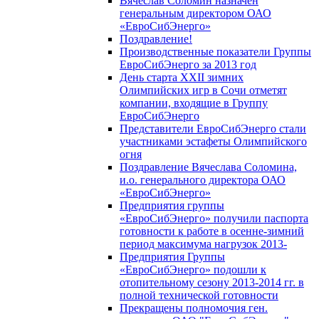
Вячеслав Соломин назначен
генеральным директором ОАО
«ЕвроСибЭнерго»
Поздравление!
Производственные показатели Группы
ЕвроСибЭнерго за 2013 год
День старта XXII зимних
Олимпийских игр в Сочи отметят
компании, входящие в Группу
ЕвроСибЭнерго
Представители ЕвроСибЭнерго стали
участниками эстафеты Олимпийского
огня
Поздравление Вячеслава Соломина,
и.о. генерального директора ОАО
«ЕвроСибЭнерго»
Предприятия группы
«ЕвроСибЭнерго» получили паспорта
готовности к работе в осенне-зимний
период максимума нагрузок 2013-
Предприятия Группы
«ЕвроСибЭнерго» подошли к
отопительному сезону 2013-2014 гг. в
полной технической готовности
Прекращены полномочия ген.