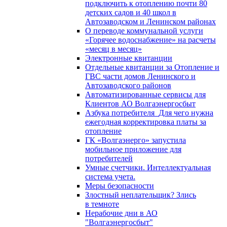
подключить к отоплению почти 80
детских садов и 40 школ в
Автозаводском и Ленинском районах
О переводе коммунальной услуги
«Горячее водоснабжение» на расчеты
«месяц в месяц»
Электронные квитанции
Отдельные квитанции за Отопление и
ГВС части домов Ленинского и
Автозаводского районов
Автоматизированные сервисы для
Клиентов АО Волгаэнергосбыт
Азбука потребителя_Для чего нужна
ежегодная корректировка платы за
отопление
ГК «Волгаэнерго» запустила
мобильное приложение для
потребителей
Умные счетчики. Интеллектуальная
система учета.
Меры безопасности
Злостный неплательщик? Злись
в темноте
Нерабочие дни в АО
"Волгаэнергосбыт"