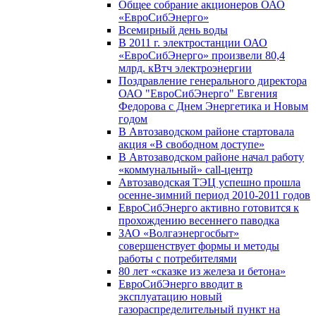
Общее собрание акционеров ОАО
«ЕвроСибЭнерго»
Всемирный день воды
В 2011 г. электростанции ОАО
«ЕвроСибЭнерго» произвели 80,4
млрд. кВтч электроэнергии
Поздравление генерального директора
ОАО "ЕвроСибЭнерго" Евгения
Федорова с Днем Энергетика и Новым
годом
В Автозаводском районе стартовала
акция «В свободном доступе»
В Автозаводском районе начал работу
«коммунальный» call-центр
Автозаводская ТЭЦ успешно прошла
осенне-зимний период 2010-2011 годов
ЕвроСибЭнерго активно готовится к
прохождению весеннего паводка
ЗАО «Волгаэнергосбыт»
совершенствует формы и методы
работы с потребителями
80 лет «сказке из железа и бетона»
ЕвроСибЭнерго вводит в
эксплуатацию новый
газораспределительный пункт на