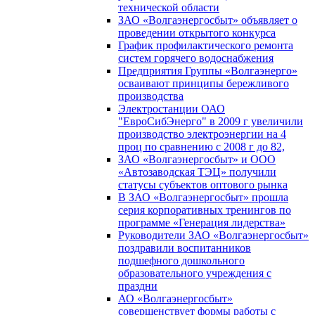
технической области
ЗАО «Волгаэнергосбыт» объявляет о
проведении открытого конкурса
График профилактического ремонта
систем горячего водоснабжения
Предприятия Группы «Волгаэнерго»
осваивают принципы бережливого
производства
Электростанции ОАО
"ЕвроСибЭнерго" в 2009 г увеличили
производство электроэнергии на 4
проц по сравнению с 2008 г до 82,
ЗАО «Волгаэнергосбыт» и ООО
«Автозаводская ТЭЦ» получили
статусы субъектов оптового рынка
В ЗАО «Волгаэнергосбыт» прошла
серия корпоративных тренингов по
программе «Генерация лидерства»
Руководители ЗАО «Волгаэнергосбыт»
поздравили воспитанников
подшефного дошкольного
образовательного учреждения с
праздни
АО «Волгаэнергосбыт»
совершенствует формы работы с