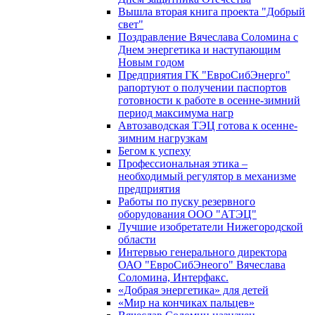
Вышла вторая книга проекта "Добрый
свет"
Поздравление Вячеслава Соломина с
Днем энергетика и наступающим
Новым годом
Предприятия ГК "ЕвроСибЭнерго"
рапортуют о получении паспортов
готовности к работе в осенне-зимний
период максимума нагр
Автозаводская ТЭЦ готова к осенне-
зимним нагрузкам
Бегом к успеху
Профессиональная этика –
необходимый регулятор в механизме
предприятия
Работы по пуску резервного
оборудования ООО "АТЭЦ"
Лучшие изобретатели Нижегородской
области
Интервью генерального директора
ОАО "ЕвроСибЭнеого" Вячеслава
Соломина, Интерфакс.
«Добрая энергетика» для детей
«Мир на кончиках пальцев»