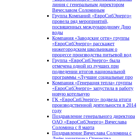
линия с генеральным директором
Вячеславом Соломиным
Группа Компаний «ЕвроСибЭнерго»
провела ряд мероприятий,
посвященных международному Дню
воды
Компания «Заводские сети» группы
«ЕвроСибЭнерго» расскажет
нижегородским школьникам о
процессе производства питьевой вод
Группа «ЕвроСибЭнерго» была
отмечена одной из лучших при
подведении итогов национальной
программы «Лучшие социальные про
Компания «Генерация тепла» группы
«ЕвроСибЭнерго» запустила в работу
новую котельную
ГК «ЕвроСибЭнерго» подвела итоги
производственной деятельности в 2014
году
Поздравление генерального директора
ОАО «ЕвроСибЭнерго» Вячеслава
Соломина с 8 марта
Поздравление Вячеслава Соломина с
Днём защитника Отечества