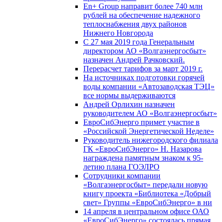
En+ Group направит более 740 млн
рублей на обеспечение надежного
теплоснабжения двух районов
Нижнего Новгорода
С 27 мая 2019 года Генеральным
директором АО «Волгаэнергосбыт»
назначен Андрей Рачковский.
Перерасчет тарифов за март 2019 г.
На источниках подготовки горячей
воды компании «Автозаводская ТЭЦ»
все нормы выдерживаются
Андрей Орлихин назначен
руководителем АО «Волгаэнергосбыт»
ЕвроСибЭнерго примет участие в
«Российской Энергетической Неделе»
Руководитель нижегородского филиала
ГК «ЕвроСибЭнерго» Н. Назарова
награждена памятным знаком к 95-
летию плана ГОЭЛРО
Сотрудники компании
«Волгаэнергосбыт» передали новую
книгу проекта «Библиотека «Добрый
свет» Группы «ЕвроСибЭнерго» в ни
14 апреля в центральном офисе ОАО
«ЕвроСибЭнерго» состоялась прямая