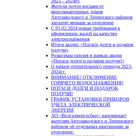
2023 – 2024гг.
Жители почти восьмисот
многоквартирных домов
Автозаводского и Ленинского районов
заплатят меньше за отопление
С 01.02.2024 новые требования к
оформлению жалоб на качество
электроснабжения
Итоги акции: «Погаси долги и подарок
получи»
Розыгрыш призов в рамках акции
«Погаси долги и подарок получи!»
О начале отопительного периода 2023-
2024гг.
ВНИМАНИЕ! ОТКЛЮЧЕНИЕ
ГОРЯЧЕГО ВОДОСНАБЖЕНИЯ!
ПОГАСИ ДОЛГИ И ПОДАРОК
ПОЛУЧИ!
ГРАФИК УСТАНОВКИ ПРИБОРОВ
УЧЕТА ЭЛЕКТРИЧЕСКОЙ
ЭНЕРГИИ
АО «Волгаэнергосбыт» напоминает
жителям Автозаводского и Ленинского
районов об отдельных квитанциях за
отопление.