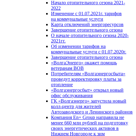
Начало отопительного сезона 2021-
2022
Изменение с 01.07.2021г. тарифов
на коммунальные услуги
Карта отключений энергоресурсов
Завершение отопительного сезона
О начале отопительного сезона 2020-
2021гг.
Об изменении тарифов на
коммунальные услуги с 01.07.2020г.
Завершение отопительного сезона
«ВолгаЭнерго» окажет помощь
ветеранам ВОВ
Потребителям «Волгаэнергосбыта»
проведут корректировку платы за
отопление
«Волгаэнергосбыт» открыл новый
офис обслуживания
ГК «Волгаэнерго» запустила новый
колл-центр для жителей
Автозаводского и Ленинского районов
Компания En+ Group направила не
менее 660 млн рублей на подготовку
своих энергетических активов в
Нижнем Новгороде к зим