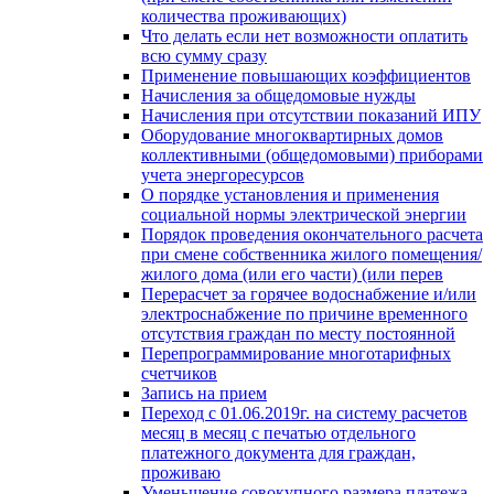
количества проживающих)
Что делать если нет возможности оплатить
всю сумму сразу
Применение повышающих коэффициентов
Начисления за общедомовые нужды
Начисления при отсутствии показаний ИПУ
Оборудование многоквартирных домов
коллективными (общедомовыми) приборами
учета энергоресурсов
О порядке установления и применения
социальной нормы электрической энергии
Порядок проведения окончательного расчета
при смене собственника жилого помещения/
жилого дома (или его части) (или перев
Перерасчет за горячее водоснабжение и/или
электроснабжение по причине временного
отсутствия граждан по месту постоянной
Перепрограммирование многотарифных
счетчиков
Запись на прием
Переход с 01.06.2019г. на систему расчетов
месяц в месяц с печатью отдельного
платежного документа для граждан,
проживаю
Уменьшение совокупного размера платежа