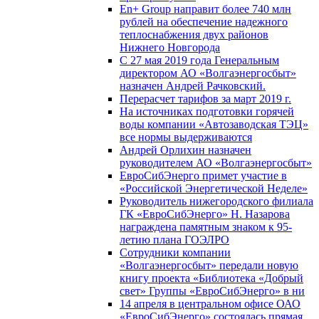
En+ Group направит более 740 млн
рублей на обеспечение надежного
теплоснабжения двух районов
Нижнего Новгорода
С 27 мая 2019 года Генеральным
директором АО «Волгаэнергосбыт»
назначен Андрей Рачковский.
Перерасчет тарифов за март 2019 г.
На источниках подготовки горячей
воды компании «Автозаводская ТЭЦ»
все нормы выдерживаются
Андрей Орлихин назначен
руководителем АО «Волгаэнергосбыт»
ЕвроСибЭнерго примет участие в
«Российской Энергетической Неделе»
Руководитель нижегородского филиала
ГК «ЕвроСибЭнерго» Н. Назарова
награждена памятным знаком к 95-
летию плана ГОЭЛРО
Сотрудники компании
«Волгаэнергосбыт» передали новую
книгу проекта «Библиотека «Добрый
свет» Группы «ЕвроСибЭнерго» в ни
14 апреля в центральном офисе ОАО
«ЕвроСибЭнерго» состоялась прямая