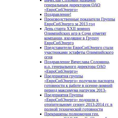
Вячеслав Соломин назначен
генеральным директором ОАО
«ЕвроСибЭнерго»
Поздравление!
Производственные показатели Группы
ЕвроСибЭнерго за 2013 год
День старта XXII зимних
Олимпийских игр в Сочи отметят
компании, входящие в Группу
ЕвроСибЭнерго
Представители ЕвроСибЭнерго стали
участниками эстафеты Олимпийского
огня
Поздравление Вячеслава Соломина,
и.о. генерального директора ОАО
«ЕвроСибЭнерго»
Предприятия группы
«ЕвроСибЭнерго» получили паспорта
готовности к работе в осенне-зимний
период максимума нагрузок 2013-
Предприятия Группы
«ЕвроСибЭнерго» подошли к
отопительному сезону 2013-2014 гг. в
полной технической готовности
Прекращены полномочия ген.