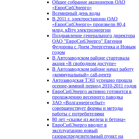
Общее собрание акционеров ОАО
«ЕвроСибЭнерго»
Всемирный день воды
В 2011 г. электростанции ОАО
«ЕвроСибЭнерго» произвели 80,4
млрд. кВтч электроэнергии
Поздравление генерального директора
ОАО "ЕвроСибЭнерго" Евгения
Федорова с Днем Энергетика и Новым
годом
В Автозаводском районе стартовала
акция «В свободном доступе»
В Автозаводском районе начал работу
«коммунальный» call-центр
Автозаводская ТЭЦ успешно прошла
осенне-зимний период 2010-2011 годов
ЕвроСибЭнерго активно готовится к
прохождению весеннего паводка
ЗАО «Волгаэнергосбыт»
совершенствует формы и методы
работы с потребителями
80 лет «сказке из железа и бетона»
ЕвроСибЭнерго вводит в
эксплуатацию новый
газораспределительный пункт на