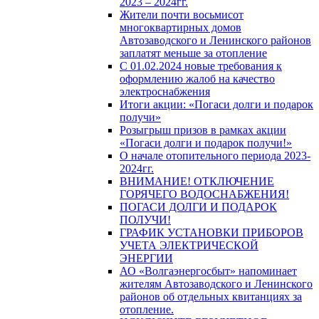
2023 – 2024гг.
Жители почти восьмисот
многоквартирных домов
Автозаводского и Ленинского районов
заплатят меньше за отопление
С 01.02.2024 новые требования к
оформлению жалоб на качество
электроснабжения
Итоги акции: «Погаси долги и подарок
получи»
Розыгрыш призов в рамках акции
«Погаси долги и подарок получи!»
О начале отопительного периода 2023-
2024гг.
ВНИМАНИЕ! ОТКЛЮЧЕНИЕ
ГОРЯЧЕГО ВОДОСНАБЖЕНИЯ!
ПОГАСИ ДОЛГИ И ПОДАРОК
ПОЛУЧИ!
ГРАФИК УСТАНОВКИ ПРИБОРОВ
УЧЕТА ЭЛЕКТРИЧЕСКОЙ
ЭНЕРГИИ
АО «Волгаэнергосбыт» напоминает
жителям Автозаводского и Ленинского
районов об отдельных квитанциях за
отопление.