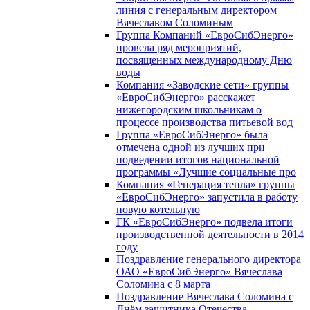
линия с генеральным директором
Вячеславом Соломиным
Группа Компаний «ЕвроСибЭнерго»
провела ряд мероприятий,
посвященных международному Дню
воды
Компания «Заводские сети» группы
«ЕвроСибЭнерго» расскажет
нижегородским школьникам о
процессе производства питьевой вод
Группа «ЕвроСибЭнерго» была
отмечена одной из лучших при
подведении итогов национальной
программы «Лучшие социальные про
Компания «Генерация тепла» группы
«ЕвроСибЭнерго» запустила в работу
новую котельную
ГК «ЕвроСибЭнерго» подвела итоги
производственной деятельности в 2014
году
Поздравление генерального директора
ОАО «ЕвроСибЭнерго» Вячеслава
Соломина с 8 марта
Поздравление Вячеслава Соломина с
Днём защитника Отечества