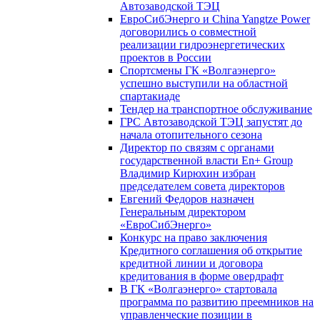
Автозаводской ТЭЦ
ЕвроСибЭнерго и China Yangtze Power
договорились о совместной
реализации гидроэнергетических
проектов в России
Спортсмены ГК «Волгаэнерго»
успешно выступили на областной
спартакиаде
Тендер на транспортное обслуживание
ГРС Автозаводской ТЭЦ запустят до
начала отопительного сезона
Директор по связям с органами
государственной власти En+ Group
Владимир Кирюхин избран
председателем совета директоров
Евгений Федоров назначен
Генеральным директором
«ЕвроСибЭнерго»
Конкурс на право заключения
Кредитного соглашения об открытие
кредитной линии и договора
кредитования в форме овердрафт
В ГК «Волгаэнерго» стартовала
программа по развитию преемников на
управленческие позиции в