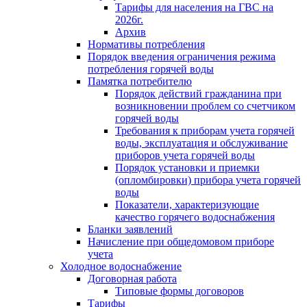
Тарифы для населения на ГВС на
2026г.
Архив
Нормативы потребления
Порядок введения ограничения режима
потребления горячей воды
Памятка потребителю
Порядок действий гражданина при
возникновении проблем со счетчиком
горячей воды
Требования к приборам учета горячей
воды, эксплуатация и обслуживание
приборов учета горячей воды
Порядок установки и приемки
(опломбировки) прибора учета горячей
воды
Показатели, характеризующие
качество горячего водоснабжения
Бланки заявлений
Начисление при общедомовом приборе
учета
Холодное водоснабжение
Договорная работа
Типовые формы договоров
Тарифы