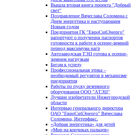
Вышла вторая книга проекта "Добрый
свет"
Поздравление Вячеслава Соломина с
Днем энергетика и наступающим
Новым годом
Предприятия ГК "ЕвроСибЭнерго"
рапортуют о получении паспортов
готовности к работе в осенне-зимний
период максимума нагр
Автозаводская ТЭЦ готова к осенне-
зимним нагрузкам
Бегом к успеху
Профессиональная этика –
необходимый регулятор в механизме
предприятия
Работы по пуску резервного
оборудования ООО "АТЭЦ"
Лучшие изобретатели Нижегородской
области
Интервью генерального директора
ОАО "ЕвроСибЭнеого" Вячеслава
Соломина, Интерфакс.
«Добрая энергетика» для детей
«Мир на кончиках пальцев»