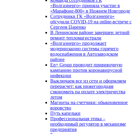
Команда сотрудников ГК
«Волгаэнерго» приняла участие в
«Марафоне-800» в Нижнем Новгороде
Сотрудники ГК «Волгаэнерго»
обсудили COVID-19 на online-встрече с
Сергеем Царенко
В Ленинском районе завершен летний
ремонт тепломагистрали
«Волгаэнерго» продолжает
модернизацию системы горячего
водоснабжения в Автозаводском
районе
En+ Group проводит прививочную
кампанию против коронавирусной
инфекции
Выключаем все из сети и оформляем
перерасчет: как нижегородцам
сэкономить на оплате электричества
летом
Магниты на счетчики: обыкновенное
воровство
Путь капельки
Профессиональная этика –
необходимый регулятор в механизме
предприятия