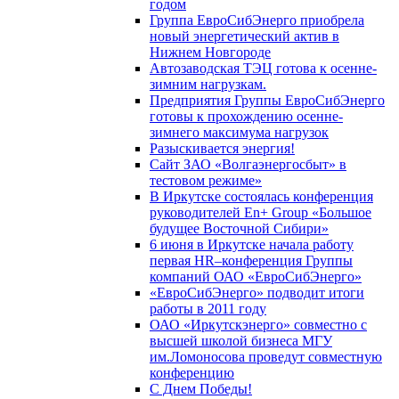
годом
Группа ЕвроСибЭнерго приобрела
новый энергетический актив в
Нижнем Новгороде
Автозаводская ТЭЦ готова к осенне-
зимним нагрузкам.
Предприятия Группы ЕвроСибЭнерго
готовы к прохождению осенне-
зимнего максимума нагрузок
Разыскивается энергия!
Сайт ЗАО «Волгаэнергосбыт» в
тестовом режиме»
В Иркутске состоялась конференция
руководителей En+ Group «Большое
будущее Восточной Сибири»
6 июня в Иркутске начала работу
первая HR–конференция Группы
компаний ОАО «ЕвроСибЭнерго»
«ЕвроСибЭнерго» подводит итоги
работы в 2011 году
ОАО «Иркутскэнерго» совместно с
высшей школой бизнеса МГУ
им.Ломоносова проведут совместную
конференцию
С Днем Победы!