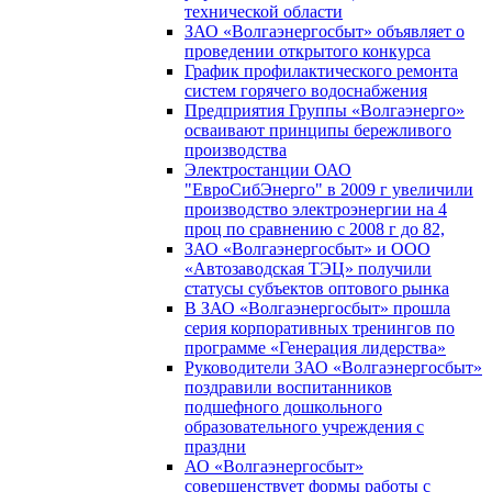
технической области
ЗАО «Волгаэнергосбыт» объявляет о
проведении открытого конкурса
График профилактического ремонта
систем горячего водоснабжения
Предприятия Группы «Волгаэнерго»
осваивают принципы бережливого
производства
Электростанции ОАО
"ЕвроСибЭнерго" в 2009 г увеличили
производство электроэнергии на 4
проц по сравнению с 2008 г до 82,
ЗАО «Волгаэнергосбыт» и ООО
«Автозаводская ТЭЦ» получили
статусы субъектов оптового рынка
В ЗАО «Волгаэнергосбыт» прошла
серия корпоративных тренингов по
программе «Генерация лидерства»
Руководители ЗАО «Волгаэнергосбыт»
поздравили воспитанников
подшефного дошкольного
образовательного учреждения с
праздни
АО «Волгаэнергосбыт»
совершенствует формы работы с