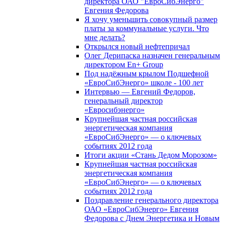
директора ОАО "ЕвроСибЭнерго"
Евгения Федорова
Я хочу уменьшить совокупный размер
платы за коммунальные услуги. Что
мне делать?
Открылся новый нефтепричал
Олег Дерипаска назначен генеральным
директором En+ Group
Под надёжным крылом Подшефной
«ЕвроСибЭнерго» школе - 100 лет
Интервью — Евгений Федоров,
генеральный директор
«Евросибэнерго»
Крупнейшая частная российская
энергетическая компания
«ЕвроСибЭнерго» — о ключевых
событиях 2012 года
Итоги акции «Стань Дедом Морозом»
Крупнейшая частная российская
энергетическая компания
«ЕвроСибЭнерго» — о ключевых
событиях 2012 года
Поздравление генерального директора
ОАО «ЕвроСибЭнерго» Евгения
Федорова с Днем Энергетика и Новым