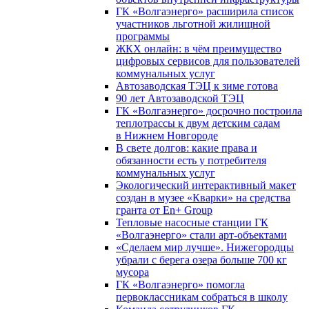
ГК «Волгаэнерго» расширила список
участников льготной жилищной
программы
ЖКХ онлайн: в чём преимущество
цифровых сервисов для пользователей
коммунальных услуг
Автозаводская ТЭЦ к зиме готова
90 лет Автозаводской ТЭЦ
ГК «Волгаэнерго» досрочно построила
теплотрассы к двум детским садам
в Нижнем Новгороде
В свете долгов: какие права и
обязанности есть у потребителя
коммунальных услуг
Экологический интерактивный макет
создан в музее «Кварки» на средства
гранта от En+ Group
Тепловые насосные станции ГК
«Волгаэнерго» стали арт-объектами
«Сделаем мир лучше». Нижегородцы
убрали с берега озера больше 700 кг
мусора
ГК «Волгаэнерго» помогла
первоклассникам собраться в школу