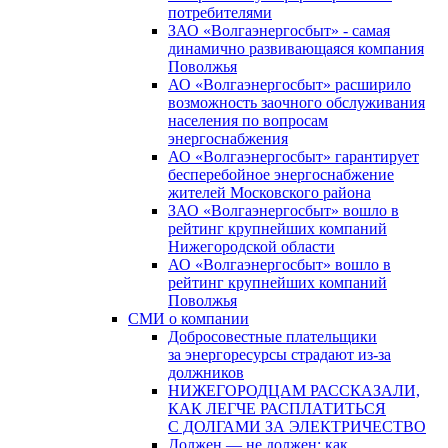
потребителями
ЗАО «Волгаэнергосбыт» - самая
динамично развивающаяся компания
Поволжья
АО «Волгаэнергосбыт» расширило
возможность заочного обслуживания
населения по вопросам
энергоснабжения
АО «Волгаэнергосбыт» гарантирует
бесперебойное энергоснабжение
жителей Московского района
ЗАО «Волгаэнергосбыт» вошло в
рейтинг крупнейших компаний
Нижегородской области
АО «Волгаэнергосбыт» вошло в
рейтинг крупнейших компаний
Поволжья
СМИ о компании
Добросовестные плательщики
за энергоресурсы страдают из-за
должников
НИЖЕГОРОДЦАМ РАССКАЗАЛИ,
КАК ЛЕГЧЕ РАСПЛАТИТЬСЯ
С ДОЛГАМИ ЗА ЭЛЕКТРИЧЕСТВО
Должен — не должен: как