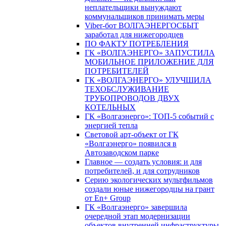
неплательщики вынуждают
коммунальщиков принимать меры
Viber-бот ВОЛГАЭНЕРГОСБЫТ
заработал для нижегородцев
ПО ФАКТУ ПОТРЕБЛЕНИЯ
ГК «ВОЛГАЭНЕРГО» ЗАПУСТИЛА
МОБИЛЬНОЕ ПРИЛОЖЕНИЕ ДЛЯ
ПОТРЕБИТЕЛЕЙ
ГК «ВОЛГАЭНЕРГО» УЛУЧШИЛА
ТЕХОБСЛУЖИВАНИЕ
ТРУБОПРОВОДОВ ДВУХ
КОТЕЛЬНЫХ
ГК «Волгаэнерго»: ТОП-5 событий с
энергией тепла
Световой арт-объект от ГК
«Волгаэнерго» появился в
Автозаводском парке
Главное — создать условия: и для
потребителей, и для сотрудников
Серию экологических мультфильмов
создали юные нижегородцы на грант
от En+ Group
ГК «Волгаэнерго» завершила
очередной этап модернизации
объектов внутренней инфраструктуры