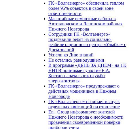
ГК «Волгаэнерго» обеспечила теплом
более 95% объектов в своей зоне
ответственности
Масштабные ремонтные работы в
Автозаводском и Ленинском районах
Нижнего Новгорода
Сотрудники ГК «Волгаэнерго»
поздравили ребят из социально-
реабилитационного центра «Улыбка» с
Днем знаний
Успели ко Дню знаний
Не остались равнодушными
В программе «ДЕНЬ ЗА ДНЕМ» на ТК
ННТВ принимает участие Е.А.
Костина - начальник службы
энергоконтроля
ГК «Волгаэнерго» предупреждает о
действиях мошенников в Нижнем
Новгороде
ГК «Волгаэнерго» начинает выпуск
отдельных квитанций на отопление
En+ Group информирует жителей
Нижнего Новгорода о необходимости
проведения своевременной поверки
приборов учета