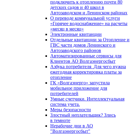
подключить к отоплению почти 80
детских садов и 40 школ в
Автозаводском и Ленинском районах
О переводе коммунальной услуги
«Горячее водоснабжение» на расчеты
«месяц в месяц»
Электронные квитанции
Отдельные квитанции за Отопление и
ГВС части домов Ленинского и
Автозаводского районов
Автоматизированные сервисы для
Клиентов АО Волгаэнергосбыт
Азбука потребителя_Для чего нужна
ежегодная корректировка платы за
отопление
ГК «Волгаэнерго» запустила
мобильное приложение для
потребителей
Умные счетчики. Интеллектуальная
система учета.
Меры безопасности
Злостный неплательщик? Злись
в темноте
Нерабочие дни в АО
"Волгаэнергосбыт"