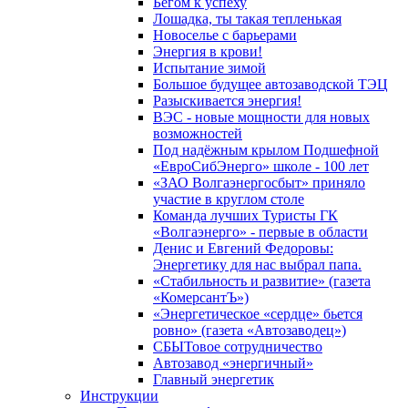
Бегом к успеху
Лошадка, ты такая тепленькая
Новоселье с барьерами
Энергия в крови!
Испытание зимой
Большое будущее автозаводской ТЭЦ
Разыскивается энергия!
ВЭС - новые мощности для новых
возможностей
Под надёжным крылом Подшефной
«ЕвроСибЭнерго» школе - 100 лет
«ЗАО Волгаэнергосбыт» приняло
участие в круглом столе
Команда лучших Туристы ГК
«Волгаэнерго» - первые в области
Денис и Евгений Федоровы:
Энергетику для нас выбрал папа.
«Стабильность и развитие» (газета
«КомерсантЪ»)
«Энергетическое «сердце» бьется
ровно» (газета «Автозаводец»)
СБЫТовое сотрудничество
Автозавод «энергичный»
Главный энергетик
Инструкции