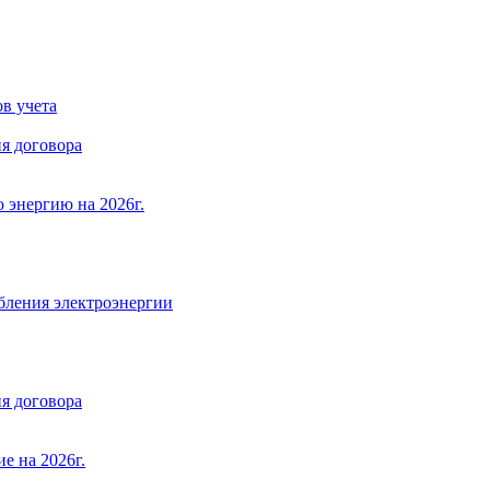
в учета
я договора
 энергию на 2026г.
бления электроэнергии
я договора
е на 2026г.