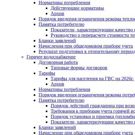
Нормативы потребления
Действующие нормативы
Архив
Порядок введения ограничения режима тепл
Памятка потребителю
Показатели, характеризующие качество
Руководство о перерасчете стоимости т
Бланки заявлений
Начисления при общедомовом приборе учета
Результат подготовки к отопительному перио
Горячее водоснабжение
Договорная работа
Типовые формы договоров
Тарифы
Тарифы для населения на ГВС на 2026г.
Архив
Нормативы потребления
Порядок введения ограничения режима потре
Памятка потребителю
Порядок действий гражданина при возн
Требования к приборам учета горячей в
Порядок установки и приемки (опломби
Показатели, характеризующие качество
Бланки заявлений
Начисление при общедомовом приборе учета