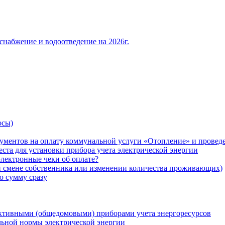
снабжение и водоотведение на 2026г.
осы)
ументов на оплату коммунальной услуги «Отопление» и проведе
ста для установки прибора учета электрической энергии
лектронные чеки об оплате?
ри смене собственника или изменении количества проживающих)
ю сумму сразу
ктивными (общедомовыми) приборами учета энергоресурсов
льной нормы электрической энергии