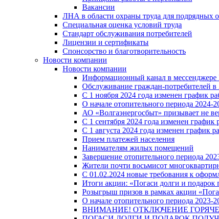
Вакансии
ЛНА в области охраны труда для подрядных 
Специальная оценка условий труда
Стандарт обслуживания потребителей
Лицензии и сертификаты
Спонсорство и благотворительность
Новости компании
Новости компании
Информационный канал в мессенджере
Обслуживание граждан-потребителей в 
С 1 ноября 2024 года изменен график 
О начале отопительного периода 2024-20
АО «Волгаэнергосбыт» призывает не ве
С 1 сентября 2024 года изменен графи
С 1 августа 2024 года изменен график 
Прием платежей населения
Нанимателям жилых помещений
Завершение отопительного периода 2023
Жители почти восьмисот многоквартирн
С 01.02.2024 новые требования к оформ
Итоги акции: «Погаси долги и подарок
Розыгрыш призов в рамках акции «Пога
О начале отопительного периода 2023-20
ВНИМАНИЕ! ОТКЛЮЧЕНИЕ ГОРЯЧ
ПОГАСИ ДОЛГИ И ПОДАРОК ПОЛУЧ