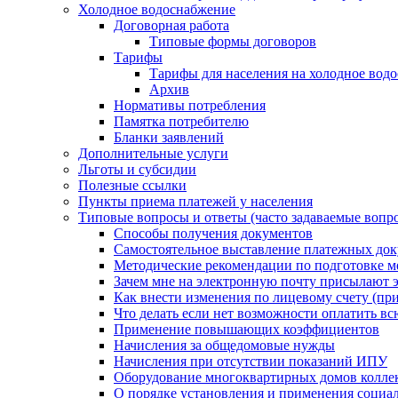
Холодное водоснабжение
Договорная работа
Типовые формы договоров
Тарифы
Тарифы для населения на холодное водо
Архив
Нормативы потребления
Памятка потребителю
Бланки заявлений
Дополнительные услуги
Льготы и субсидии
Полезные ссылки
Пункты приема платежей у населения
Типовые вопросы и ответы (часто задаваемые вопр
Способы получения документов
Самостоятельное выставление платежных док
Методические рекомендации по подготовке ме
Зачем мне на электронную почту присылают э
Как внести изменения по лицевому счету (п
Что делать если нет возможности оплатить вс
Применение повышающих коэффициентов
Начисления за общедомовые нужды
Начисления при отсутствии показаний ИПУ
Оборудование многоквартирных домов колле
О порядке установления и применения социа