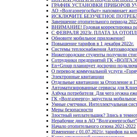
ГРАФИК УСТАНОВКИ ПРИБОРОВ У
АО «Волгаэнергосбыт» напоминает жите
ИСКЛЮЧИТЕ БЕЗУЧЕТНОЕ ПОТРЕБ
Завершение отопительного периода 2022
ВНИМАНИЕ! Годовая корректировка разм
С ФЕВРАЛЯ 2023г. ПЛАТА ЗА ОТО
Обновите мобильное приложение!
Повышение тарифов в 1 декабря 2022г.
Системы теплоснабжения Автозаводског
Нижегородские студенты получили стип
Сотрудники предприятий ГК «ВОЛГАЭНЕ
En+Group планирует досрочно подключи
О переводе коммунальной услуги «Горяч
Электронные квитанции
Отдельные квитанции за Отопление и Г
Автоматизированные сервисы для Клие
Азбука потребителя_Для чего нужна еже
ГК «Волгаэнерго» запустила мобильное
Умные счетчики. Интеллектуальная сист
Меры безопасности
Злостный неплательщик? Злись в темно
Нерабочие дни в АО "Волгаэнергосбыт
Начало отопительного сезона 2021-2022
Изменение с 01.07.2021г. тарифов на к