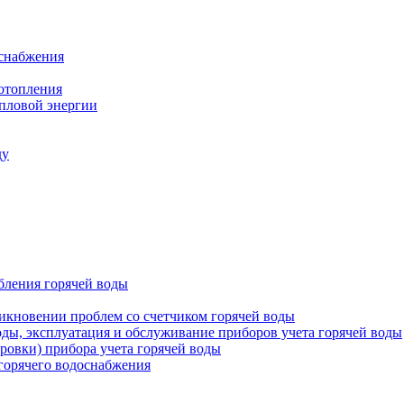
оснабжения
 отопления
епловой энергии
ду
бления горячей воды
икновении проблем со счетчиком горячей воды
оды, эксплуатация и обслуживание приборов учета горячей воды
ровки) прибора учета горячей воды
 горячего водоснабжения