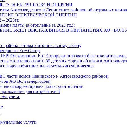
ЧЕТА ЭЛЕКТРИЧЕСКОЙ ЭНЕРГИИ
лям Автозаводского и Ленинского районов об отдельных квитан
ЛЕНИЕ ЭЛЕКТРИЧЕСКОЙ ЭНЕРГИИ
 – 2023гг.
ера платы за отопление за 2022 год!
ПЛЕНИЕ БУДЕТ ВЫСТАВЛЯТЬСЯ В КВИТАНЦИЯХ АО «ВОЛ
о района готовы к отопительному сезону
ендии от En+ Group
РГО» компании En+ Group организовали благотворительную а
ть к отоплению почти 80 детских садов и 40 школ в Автозавод
ее водоснабжение» на расчеты «месяц в месяц»
ВС части домов Ленинского и Автозаводского районов
нтов АО Волгаэнергосбыт
годная корректировка платы за отопление
 приложение для потребителей
ема учета.
те
"
оммунальные услуги