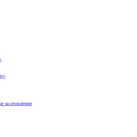
»
ыт»
е за отопление