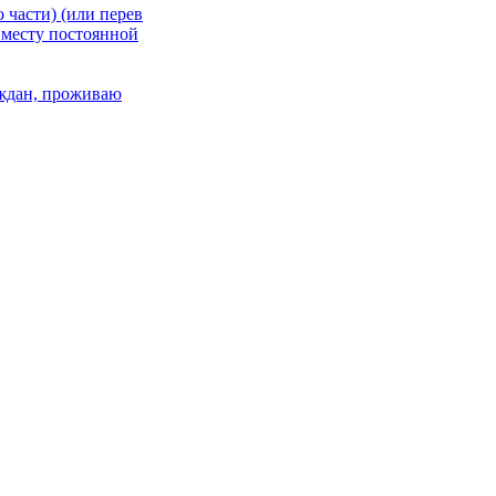
 части) (или перев
 месту постоянной
раждан, проживаю