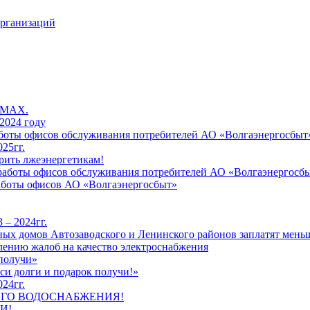
организаций
 MAX.
2024 году
работы офисов обслуживания потребителей АО «Волгаэнергосбыт
25гг.
рить лжеэнергетикам!
к работы офисов обслуживания потребителей АО «Волгаэнергосб
работы офисов АО «Волгаэнергосбыт»
 – 2024гг.
ых домов Автозаводского и Ленинского районов заплатят меньш
лению жалоб на качество электроснабжения
 получи»
си долги и подарок получи!»
24гг.
ЕГО ВОДОСНАБЖЕНИЯ!
И!