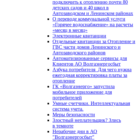
подключить к отоплению почти 80
детских садов и 40 школ в
Автозаводском и Ленинском районах
О переводе коммунальной услуги
«Горячее водоснабжение» на расчеты
«месяц в месяц»
Электронные квитанции
Отдельные квитанции за Отопление и
ГВС части домов Ленинского и
Автозаводского районов
Автоматизированные сервисы для
Клиентов АО Волгаэнергосбыт
Азбука потребителя_Для чего нужна
ежегодная корректировка платы за
отопление
ГК «Волгаэнерго» запустила
мобильное приложение для
потребителей
Умные счетчики. Интеллектуальная
система учета.
Меры безопасности
Злостный неплательщик? Злись
в темноте
Нерабочие дни в АО
"Волгаэнергосбыт"