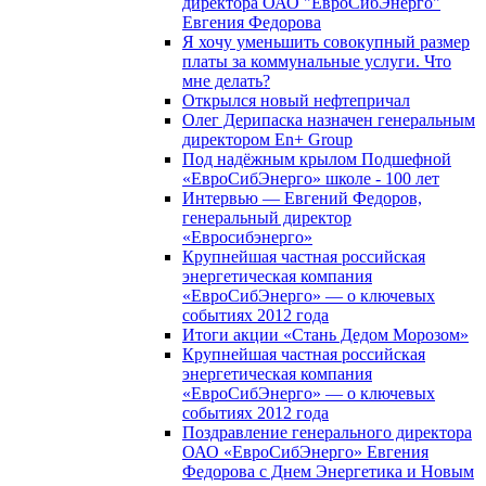
директора ОАО "ЕвроСибЭнерго"
Евгения Федорова
Я хочу уменьшить совокупный размер
платы за коммунальные услуги. Что
мне делать?
Открылся новый нефтепричал
Олег Дерипаска назначен генеральным
директором En+ Group
Под надёжным крылом Подшефной
«ЕвроСибЭнерго» школе - 100 лет
Интервью — Евгений Федоров,
генеральный директор
«Евросибэнерго»
Крупнейшая частная российская
энергетическая компания
«ЕвроСибЭнерго» — о ключевых
событиях 2012 года
Итоги акции «Стань Дедом Морозом»
Крупнейшая частная российская
энергетическая компания
«ЕвроСибЭнерго» — о ключевых
событиях 2012 года
Поздравление генерального директора
ОАО «ЕвроСибЭнерго» Евгения
Федорова с Днем Энергетика и Новым