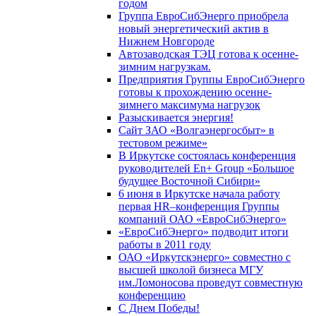
годом
Группа ЕвроСибЭнерго приобрела
новый энергетический актив в
Нижнем Новгороде
Автозаводская ТЭЦ готова к осенне-
зимним нагрузкам.
Предприятия Группы ЕвроСибЭнерго
готовы к прохождению осенне-
зимнего максимума нагрузок
Разыскивается энергия!
Сайт ЗАО «Волгаэнергосбыт» в
тестовом режиме»
В Иркутске состоялась конференция
руководителей En+ Group «Большое
будущее Восточной Сибири»
6 июня в Иркутске начала работу
первая HR–конференция Группы
компаний ОАО «ЕвроСибЭнерго»
«ЕвроСибЭнерго» подводит итоги
работы в 2011 году
ОАО «Иркутскэнерго» совместно с
высшей школой бизнеса МГУ
им.Ломоносова проведут совместную
конференцию
С Днем Победы!