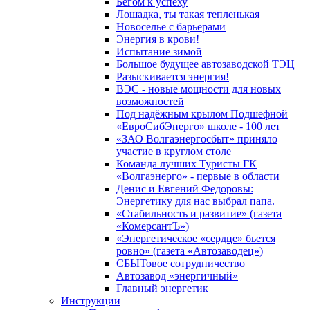
Бегом к успеху
Лошадка, ты такая тепленькая
Новоселье с барьерами
Энергия в крови!
Испытание зимой
Большое будущее автозаводской ТЭЦ
Разыскивается энергия!
ВЭС - новые мощности для новых
возможностей
Под надёжным крылом Подшефной
«ЕвроСибЭнерго» школе - 100 лет
«ЗАО Волгаэнергосбыт» приняло
участие в круглом столе
Команда лучших Туристы ГК
«Волгаэнерго» - первые в области
Денис и Евгений Федоровы:
Энергетику для нас выбрал папа.
«Стабильность и развитие» (газета
«КомерсантЪ»)
«Энергетическое «сердце» бьется
ровно» (газета «Автозаводец»)
СБЫТовое сотрудничество
Автозавод «энергичный»
Главный энергетик
Инструкции