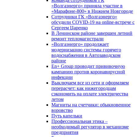
Команда сотрудников ГК
«Волгаэнерго» приняла участие в
«Марафоне-800» в Нижнем Новгороде
Сотрудники ГК «Волгаэнерго»
обсудили COVID-19 на online-встрече с
Сергеем Царенко
В Ленинском районе завершен летний
ремонт тепломагистрали
«Волгаэнерго» продолжает
модернизацию системы горячего
водоснабжения в Автозаводском
районе
En+ Group проводит прививочную
кампанию против коронавирусной
инфекции
Выключаем все из сети и оформляем
перерасчет: как нижегородцам
сэкономить на оплате электричества
летом
Магниты на счетчики: обыкновенное
воровство
Путь капельки
Профессиональная этика –
необходимый регулятор в механизме
предприятия