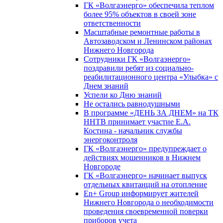
ГК «Волгаэнерго» обеспечила теплом
более 95% объектов в своей зоне
ответственности
Масштабные ремонтные работы в
Автозаводском и Ленинском районах
Нижнего Новгорода
Сотрудники ГК «Волгаэнерго»
поздравили ребят из социально-
реабилитационного центра «Улыбка» с
Днем знаний
Успели ко Дню знаний
Не остались равнодушными
В программе «ДЕНЬ ЗА ДНЕМ» на ТК
ННТВ принимает участие Е.А.
Костина - начальник службы
энергоконтроля
ГК «Волгаэнерго» предупреждает о
действиях мошенников в Нижнем
Новгороде
ГК «Волгаэнерго» начинает выпуск
отдельных квитанций на отопление
En+ Group информирует жителей
Нижнего Новгорода о необходимости
проведения своевременной поверки
приборов учета