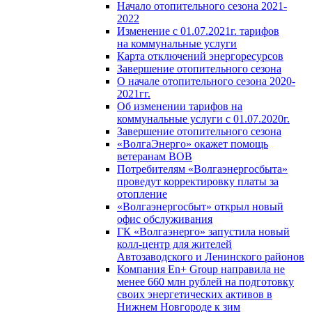
Начало отопительного сезона 2021-
2022
Изменение с 01.07.2021г. тарифов
на коммунальные услуги
Карта отключений энергоресурсов
Завершение отопительного сезона
О начале отопительного сезона 2020-
2021гг.
Об изменении тарифов на
коммунальные услуги с 01.07.2020г.
Завершение отопительного сезона
«ВолгаЭнерго» окажет помощь
ветеранам ВОВ
Потребителям «Волгаэнергосбыта»
проведут корректировку платы за
отопление
«Волгаэнергосбыт» открыл новый
офис обслуживания
ГК «Волгаэнерго» запустила новый
колл-центр для жителей
Автозаводского и Ленинского районов
Компания En+ Group направила не
менее 660 млн рублей на подготовку
своих энергетических активов в
Нижнем Новгороде к зим