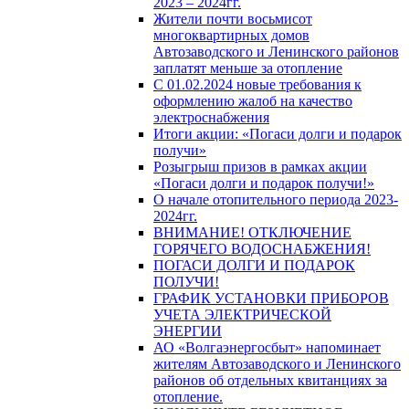
2023 – 2024гг.
Жители почти восьмисот
многоквартирных домов
Автозаводского и Ленинского районов
заплатят меньше за отопление
С 01.02.2024 новые требования к
оформлению жалоб на качество
электроснабжения
Итоги акции: «Погаси долги и подарок
получи»
Розыгрыш призов в рамках акции
«Погаси долги и подарок получи!»
О начале отопительного периода 2023-
2024гг.
ВНИМАНИЕ! ОТКЛЮЧЕНИЕ
ГОРЯЧЕГО ВОДОСНАБЖЕНИЯ!
ПОГАСИ ДОЛГИ И ПОДАРОК
ПОЛУЧИ!
ГРАФИК УСТАНОВКИ ПРИБОРОВ
УЧЕТА ЭЛЕКТРИЧЕСКОЙ
ЭНЕРГИИ
АО «Волгаэнергосбыт» напоминает
жителям Автозаводского и Ленинского
районов об отдельных квитанциях за
отопление.