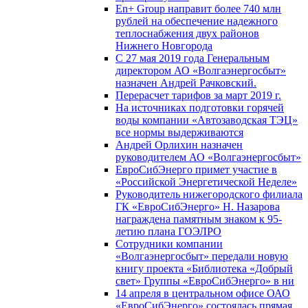
En+ Group направит более 740 млн
рублей на обеспечение надежного
теплоснабжения двух районов
Нижнего Новгорода
С 27 мая 2019 года Генеральным
директором АО «Волгаэнергосбыт»
назначен Андрей Рачковский.
Перерасчет тарифов за март 2019 г.
На источниках подготовки горячей
воды компании «Автозаводская ТЭЦ»
все нормы выдерживаются
Андрей Орлихин назначен
руководителем АО «Волгаэнергосбыт»
ЕвроСибЭнерго примет участие в
«Российской Энергетической Неделе»
Руководитель нижегородского филиала
ГК «ЕвроСибЭнерго» Н. Назарова
награждена памятным знаком к 95-
летию плана ГОЭЛРО
Сотрудники компании
«Волгаэнергосбыт» передали новую
книгу проекта «Библиотека «Добрый
свет» Группы «ЕвроСибЭнерго» в ни
14 апреля в центральном офисе ОАО
«ЕвроСибЭнерго» состоялась прямая