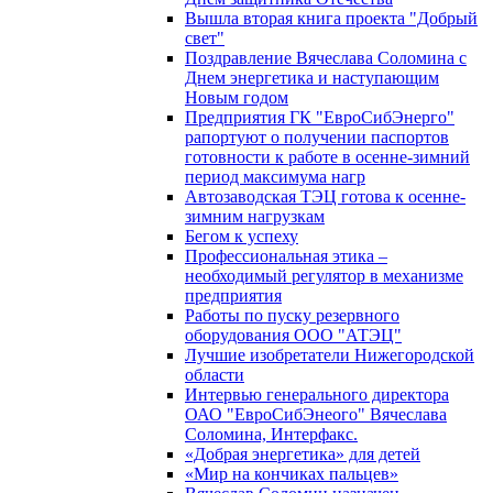
Вышла вторая книга проекта "Добрый
свет"
Поздравление Вячеслава Соломина с
Днем энергетика и наступающим
Новым годом
Предприятия ГК "ЕвроСибЭнерго"
рапортуют о получении паспортов
готовности к работе в осенне-зимний
период максимума нагр
Автозаводская ТЭЦ готова к осенне-
зимним нагрузкам
Бегом к успеху
Профессиональная этика –
необходимый регулятор в механизме
предприятия
Работы по пуску резервного
оборудования ООО "АТЭЦ"
Лучшие изобретатели Нижегородской
области
Интервью генерального директора
ОАО "ЕвроСибЭнеого" Вячеслава
Соломина, Интерфакс.
«Добрая энергетика» для детей
«Мир на кончиках пальцев»