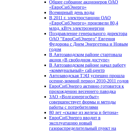
Общее собрание акционеров ОАО
«ЕвроСибЭнерго»
Всемирный день воды
В 2011 г. электростанции ОАО
«ЕвроСибЭнерго» произвели 80,4
млрд. кВтч электроэнергии
Поздравление генерального директора
ОАО "ЕвроСибЭнерго" Евгения
Федорова с Днем Энергетика и Новым
годом
В Автозаводском районе стартовала
акция «В свободном доступе»
В Автозаводском районе начал работу
«коммунальный» call-центр
Автозаводская ТЭЦ успешно прошла
осенне-зимний период 2010-2011 годов
ЕвроСибЭнерго активно готовится к
прохождению весеннего паводка
ЗАО «Волгаэнергосбыт»
совершенствует формы и методы
работы с потребителями
80 лет «сказке из железа и бетона»
ЕвроСибЭнерго вводит в
эксплуатацию новый
газораспределительный пункт на