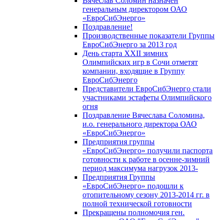
Вячеслав Соломин назначен
генеральным директором ОАО
«ЕвроСибЭнерго»
Поздравление!
Производственные показатели Группы
ЕвроСибЭнерго за 2013 год
День старта XXII зимних
Олимпийских игр в Сочи отметят
компании, входящие в Группу
ЕвроСибЭнерго
Представители ЕвроСибЭнерго стали
участниками эстафеты Олимпийского
огня
Поздравление Вячеслава Соломина,
и.о. генерального директора ОАО
«ЕвроСибЭнерго»
Предприятия группы
«ЕвроСибЭнерго» получили паспорта
готовности к работе в осенне-зимний
период максимума нагрузок 2013-
Предприятия Группы
«ЕвроСибЭнерго» подошли к
отопительному сезону 2013-2014 гг. в
полной технической готовности
Прекращены полномочия ген.