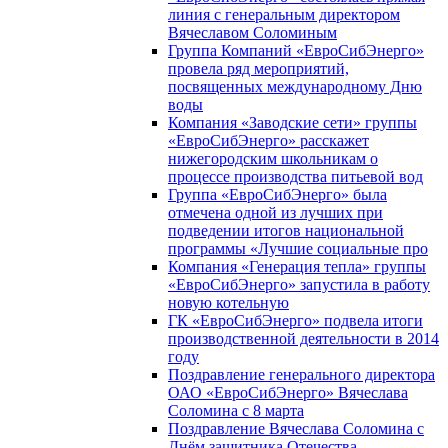
линия с генеральным директором
Вячеславом Соломиным
Группа Компаний «ЕвроСибЭнерго»
провела ряд мероприятий,
посвященных международному Дню
воды
Компания «Заводские сети» группы
«ЕвроСибЭнерго» расскажет
нижегородским школьникам о
процессе производства питьевой вод
Группа «ЕвроСибЭнерго» была
отмечена одной из лучших при
подведении итогов национальной
программы «Лучшие социальные про
Компания «Генерация тепла» группы
«ЕвроСибЭнерго» запустила в работу
новую котельную
ГК «ЕвроСибЭнерго» подвела итоги
производственной деятельности в 2014
году
Поздравление генерального директора
ОАО «ЕвроСибЭнерго» Вячеслава
Соломина с 8 марта
Поздравление Вячеслава Соломина с
Днём защитника Отечества