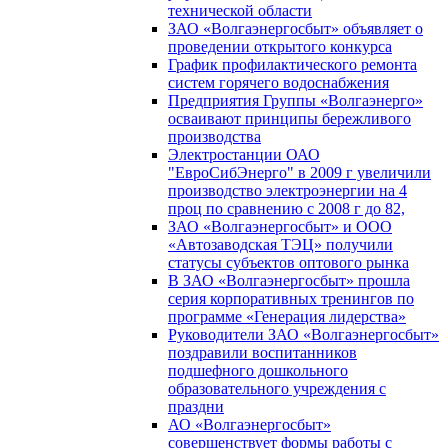
технической области
ЗАО «Волгаэнергосбыт» объявляет о
проведении открытого конкурса
График профилактического ремонта
систем горячего водоснабжения
Предприятия Группы «Волгаэнерго»
осваивают принципы бережливого
производства
Электростанции ОАО
"ЕвроСибЭнерго" в 2009 г увеличили
производство электроэнергии на 4
проц по сравнению с 2008 г до 82,
ЗАО «Волгаэнергосбыт» и ООО
«Автозаводская ТЭЦ» получили
статусы субъектов оптового рынка
В ЗАО «Волгаэнергосбыт» прошла
серия корпоративных тренингов по
программе «Генерация лидерства»
Руководители ЗАО «Волгаэнергосбыт»
поздравили воспитанников
подшефного дошкольного
образовательного учреждения с
праздни
АО «Волгаэнергосбыт»
совершенствует формы работы с