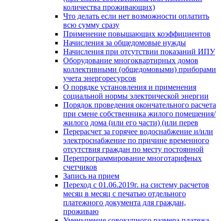
количества проживающих)
Что делать если нет возможности оплатить
всю сумму сразу
Применение повышающих коэффициентов
Начисления за общедомовые нужды
Начисления при отсутствии показаний ИПУ
Оборудование многоквартирных домов
коллективными (общедомовыми) приборами
учета энергоресурсов
О порядке установления и применения
социальной нормы электрической энергии
Порядок проведения окончательного расчета
при смене собственника жилого помещения/
жилого дома (или его части) (или перев
Перерасчет за горячее водоснабжение и/или
электроснабжение по причине временного
отсутствия граждан по месту постоянной
Перепрограммирование многотарифных
счетчиков
Запись на прием
Переход с 01.06.2019г. на систему расчетов
месяц в месяц с печатью отдельного
платежного документа для граждан,
проживаю
Уменьшение совокупного размера платежа