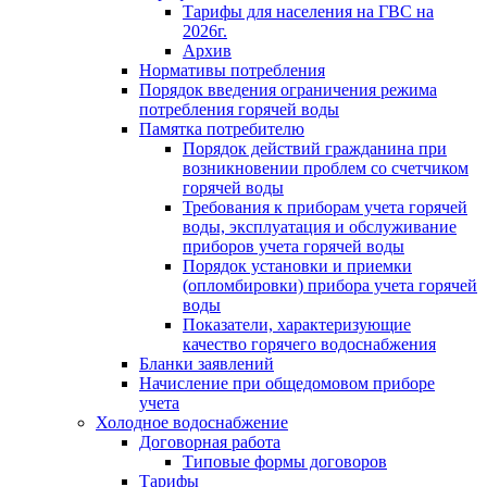
Тарифы для населения на ГВС на
2026г.
Архив
Нормативы потребления
Порядок введения ограничения режима
потребления горячей воды
Памятка потребителю
Порядок действий гражданина при
возникновении проблем со счетчиком
горячей воды
Требования к приборам учета горячей
воды, эксплуатация и обслуживание
приборов учета горячей воды
Порядок установки и приемки
(опломбировки) прибора учета горячей
воды
Показатели, характеризующие
качество горячего водоснабжения
Бланки заявлений
Начисление при общедомовом приборе
учета
Холодное водоснабжение
Договорная работа
Типовые формы договоров
Тарифы