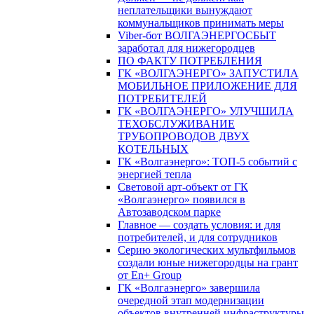
неплательщики вынуждают
коммунальщиков принимать меры
Viber-бот ВОЛГАЭНЕРГОСБЫТ
заработал для нижегородцев
ПО ФАКТУ ПОТРЕБЛЕНИЯ
ГК «ВОЛГАЭНЕРГО» ЗАПУСТИЛА
МОБИЛЬНОЕ ПРИЛОЖЕНИЕ ДЛЯ
ПОТРЕБИТЕЛЕЙ
ГК «ВОЛГАЭНЕРГО» УЛУЧШИЛА
ТЕХОБСЛУЖИВАНИЕ
ТРУБОПРОВОДОВ ДВУХ
КОТЕЛЬНЫХ
ГК «Волгаэнерго»: ТОП-5 событий с
энергией тепла
Световой арт-объект от ГК
«Волгаэнерго» появился в
Автозаводском парке
Главное — создать условия: и для
потребителей, и для сотрудников
Серию экологических мультфильмов
создали юные нижегородцы на грант
от En+ Group
ГК «Волгаэнерго» завершила
очередной этап модернизации
объектов внутренней инфраструктуры