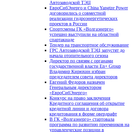
Автозаводской ТЭЦ
ЕвроСибЭнерго и China Yangtze Power
договорились о совместной
реализации гидроэнергетических
проектов в России
Спортсмены ГК «Волгаэнерго»
успешно выступили на областной
спартакиаде
Тендер на транспортное обслуживание
ГРС Автозаводской ТЭЦ запустят до
начала отопительного сезона
Директор по связям с органами
государственной власти En+ Group
Владимир Кирюхин избран
председателем совета директоров
Евгений Федоров назначен
Генеральным директором
«ЕвроСибЭнерго»
Конкурс на право заключения
Кредитного соглашения об открытие
кредитной линии и договора
кредитования в форме овердрафт
В ГК «Волгаэнерго» стартовала
программа по развитию преемников на
управленческие позиции в