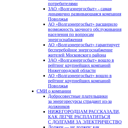
потребителями
ЗАО «Волгаэнергосбыт» - самая
динамично развивающаяся компания
Поволжья
АО «Волгаэнергосбыт» расширило
возможность заочного обслуживания
населения по вопросам
энергоснабжения
АО «Волгаэнергосбыт» гарантирует
бесперебойное энергоснабжение
жителей Московского района
ЗАО «Волгаэнергосбыт» вошло в
рейтинг крупнейших компаний
Нижегородской области
АО «Волгаэнергосбыт» вошло в
рейтинг крупнейших компаний
Поволжья
СМИ о компании
Добросовестные плательщики
за энергоресурсы страдают из-за
должников
НИЖЕГОРОДЦАМ РАССКАЗАЛИ,
КАК ЛЕГЧЕ РАСПЛАТИТЬСЯ
С ДОЛГАМИ ЗА ЭЛЕКТРИЧЕСТВО
Должен — не должен: как