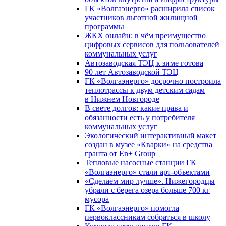
ГК «Волгаэнерго» расширила список
участников льготной жилищной
программы
ЖКХ онлайн: в чём преимущество
цифровых сервисов для пользователей
коммунальных услуг
Автозаводская ТЭЦ к зиме готова
90 лет Автозаводской ТЭЦ
ГК «Волгаэнерго» досрочно построила
теплотрассы к двум детским садам
в Нижнем Новгороде
В свете долгов: какие права и
обязанности есть у потребителя
коммунальных услуг
Экологический интерактивный макет
создан в музее «Кварки» на средства
гранта от En+ Group
Тепловые насосные станции ГК
«Волгаэнерго» стали арт-объектами
«Сделаем мир лучше». Нижегородцы
убрали с берега озера больше 700 кг
мусора
ГК «Волгаэнерго» помогла
первоклассникам собраться в школу