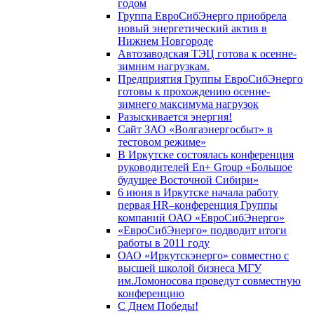
годом
Группа ЕвроСибЭнерго приобрела
новый энергетический актив в
Нижнем Новгороде
Автозаводская ТЭЦ готова к осенне-
зимним нагрузкам.
Предприятия Группы ЕвроСибЭнерго
готовы к прохождению осенне-
зимнего максимума нагрузок
Разыскивается энергия!
Сайт ЗАО «Волгаэнергосбыт» в
тестовом режиме»
В Иркутске состоялась конференция
руководителей En+ Group «Большое
будущее Восточной Сибири»
6 июня в Иркутске начала работу
первая HR–конференция Группы
компаний ОАО «ЕвроСибЭнерго»
«ЕвроСибЭнерго» подводит итоги
работы в 2011 году
ОАО «Иркутскэнерго» совместно с
высшей школой бизнеса МГУ
им.Ломоносова проведут совместную
конференцию
С Днем Победы!