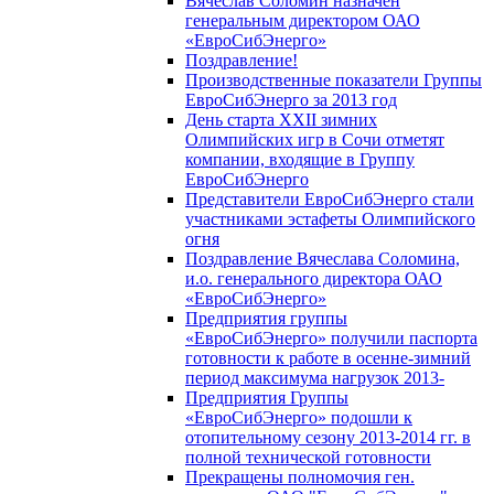
Вячеслав Соломин назначен
генеральным директором ОАО
«ЕвроСибЭнерго»
Поздравление!
Производственные показатели Группы
ЕвроСибЭнерго за 2013 год
День старта XXII зимних
Олимпийских игр в Сочи отметят
компании, входящие в Группу
ЕвроСибЭнерго
Представители ЕвроСибЭнерго стали
участниками эстафеты Олимпийского
огня
Поздравление Вячеслава Соломина,
и.о. генерального директора ОАО
«ЕвроСибЭнерго»
Предприятия группы
«ЕвроСибЭнерго» получили паспорта
готовности к работе в осенне-зимний
период максимума нагрузок 2013-
Предприятия Группы
«ЕвроСибЭнерго» подошли к
отопительному сезону 2013-2014 гг. в
полной технической готовности
Прекращены полномочия ген.