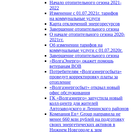
Начало отопительного сезона 2021-
2022
Изменение с 01.07.2021г. тарифов
на коммунальные услуги
Карта отключений энергоресурсов
Завершение отопительного сезона
О начале отопительного сезона 2020-
2021гг.
Об изменении тарифов на
коммунальные услуги с 01.07.2020г.
Завершение отопительного сезона
«ВолгаЭнерго» окажет помощь
ветеранам ВОВ
Потребителям «Волгаэнергосбыта»
проведут корректировку платы за
отопление
«Волгаэнергосбыт» открыл новый
офис обслуживания
ГК «Волгаэнерго» запустила новый
колл-центр для жителей
Автозаводского и Ленинского районов
Компания En+ Group направила не
менее 660 млн рублей на подготовку
своих энергетических активов в
Нижнем Новгороде к зим