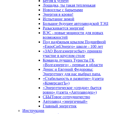
Бегом к успеху
Лошадка, ты такая тепленькая
Новоселье с барьерами
Энергия в крови!
Испытание зимой
Большое будущее автозаводской ТЭЦ
Разыскивается энергия!
ВЭС - новые мощности для новых
возможностей
Под надёжным крылом Подшефной
«ЕвроСибЭнерго» школе - 100 лет
«ЗАО Волгаэнергосбыт» приняло
участие в круглом столе
Команда лучших Туристы ГК
«Волгаэнерго» - первые в области
Денис и Евгений Федоровы:
Энергетику для нас выбрал папа.
«Стабильность и развитие» (газета
«КомерсантЪ»)
«Энергетическое «сердце» бьется
ровно» (газета «Автозаводец»)
СБЫТовое сотрудничество
Автозавод «энергичный»
Главный энергетик
Инструкции