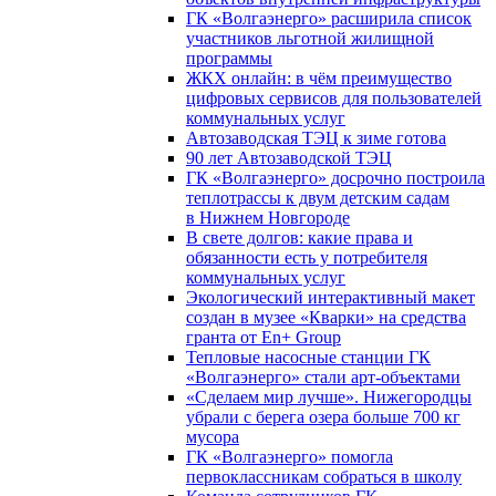
ГК «Волгаэнерго» расширила список
участников льготной жилищной
программы
ЖКХ онлайн: в чём преимущество
цифровых сервисов для пользователей
коммунальных услуг
Автозаводская ТЭЦ к зиме готова
90 лет Автозаводской ТЭЦ
ГК «Волгаэнерго» досрочно построила
теплотрассы к двум детским садам
в Нижнем Новгороде
В свете долгов: какие права и
обязанности есть у потребителя
коммунальных услуг
Экологический интерактивный макет
создан в музее «Кварки» на средства
гранта от En+ Group
Тепловые насосные станции ГК
«Волгаэнерго» стали арт-объектами
«Сделаем мир лучше». Нижегородцы
убрали с берега озера больше 700 кг
мусора
ГК «Волгаэнерго» помогла
первоклассникам собраться в школу