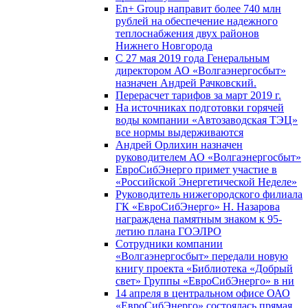
En+ Group направит более 740 млн
рублей на обеспечение надежного
теплоснабжения двух районов
Нижнего Новгорода
С 27 мая 2019 года Генеральным
директором АО «Волгаэнергосбыт»
назначен Андрей Рачковский.
Перерасчет тарифов за март 2019 г.
На источниках подготовки горячей
воды компании «Автозаводская ТЭЦ»
все нормы выдерживаются
Андрей Орлихин назначен
руководителем АО «Волгаэнергосбыт»
ЕвроСибЭнерго примет участие в
«Российской Энергетической Неделе»
Руководитель нижегородского филиала
ГК «ЕвроСибЭнерго» Н. Назарова
награждена памятным знаком к 95-
летию плана ГОЭЛРО
Сотрудники компании
«Волгаэнергосбыт» передали новую
книгу проекта «Библиотека «Добрый
свет» Группы «ЕвроСибЭнерго» в ни
14 апреля в центральном офисе ОАО
«ЕвроСибЭнерго» состоялась прямая