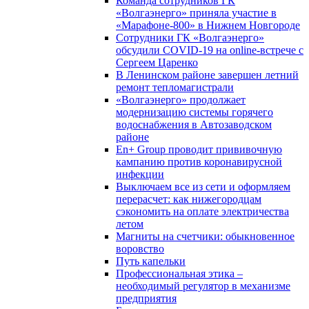
Команда сотрудников ГК
«Волгаэнерго» приняла участие в
«Марафоне-800» в Нижнем Новгороде
Сотрудники ГК «Волгаэнерго»
обсудили COVID-19 на online-встрече с
Сергеем Царенко
В Ленинском районе завершен летний
ремонт тепломагистрали
«Волгаэнерго» продолжает
модернизацию системы горячего
водоснабжения в Автозаводском
районе
En+ Group проводит прививочную
кампанию против коронавирусной
инфекции
Выключаем все из сети и оформляем
перерасчет: как нижегородцам
сэкономить на оплате электричества
летом
Магниты на счетчики: обыкновенное
воровство
Путь капельки
Профессиональная этика –
необходимый регулятор в механизме
предприятия