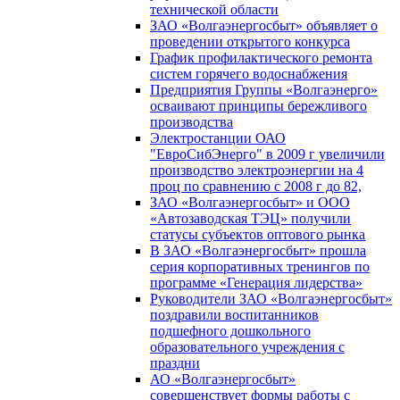
технической области
ЗАО «Волгаэнергосбыт» объявляет о
проведении открытого конкурса
График профилактического ремонта
систем горячего водоснабжения
Предприятия Группы «Волгаэнерго»
осваивают принципы бережливого
производства
Электростанции ОАО
"ЕвроСибЭнерго" в 2009 г увеличили
производство электроэнергии на 4
проц по сравнению с 2008 г до 82,
ЗАО «Волгаэнергосбыт» и ООО
«Автозаводская ТЭЦ» получили
статусы субъектов оптового рынка
В ЗАО «Волгаэнергосбыт» прошла
серия корпоративных тренингов по
программе «Генерация лидерства»
Руководители ЗАО «Волгаэнергосбыт»
поздравили воспитанников
подшефного дошкольного
образовательного учреждения с
праздни
АО «Волгаэнергосбыт»
совершенствует формы работы с