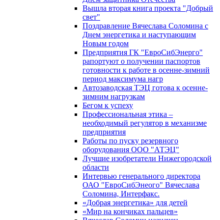
Вышла вторая книга проекта "Добрый
свет"
Поздравление Вячеслава Соломина с
Днем энергетика и наступающим
Новым годом
Предприятия ГК "ЕвроСибЭнерго"
рапортуют о получении паспортов
готовности к работе в осенне-зимний
период максимума нагр
Автозаводская ТЭЦ готова к осенне-
зимним нагрузкам
Бегом к успеху
Профессиональная этика –
необходимый регулятор в механизме
предприятия
Работы по пуску резервного
оборудования ООО "АТЭЦ"
Лучшие изобретатели Нижегородской
области
Интервью генерального директора
ОАО "ЕвроСибЭнеого" Вячеслава
Соломина, Интерфакс.
«Добрая энергетика» для детей
«Мир на кончиках пальцев»