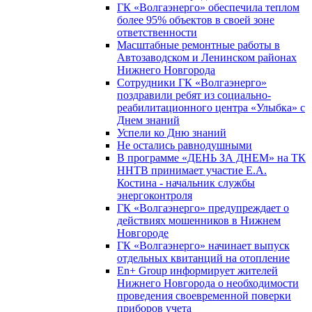
ГК «Волгаэнерго» обеспечила теплом
более 95% объектов в своей зоне
ответственности
Масштабные ремонтные работы в
Автозаводском и Ленинском районах
Нижнего Новгорода
Сотрудники ГК «Волгаэнерго»
поздравили ребят из социально-
реабилитационного центра «Улыбка» с
Днем знаний
Успели ко Дню знаний
Не остались равнодушными
В программе «ДЕНЬ ЗА ДНЕМ» на ТК
ННТВ принимает участие Е.А.
Костина - начальник службы
энергоконтроля
ГК «Волгаэнерго» предупреждает о
действиях мошенников в Нижнем
Новгороде
ГК «Волгаэнерго» начинает выпуск
отдельных квитанций на отопление
En+ Group информирует жителей
Нижнего Новгорода о необходимости
проведения своевременной поверки
приборов учета