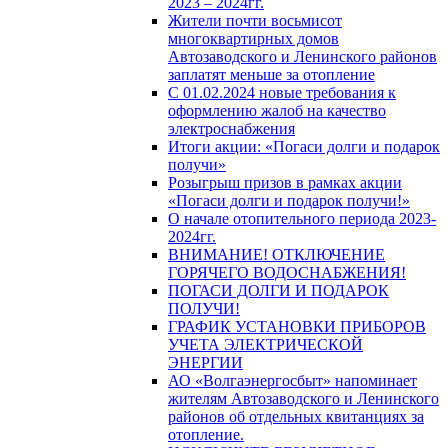
2023 – 2024гг.
Жители почти восьмисот
многоквартирных домов
Автозаводского и Ленинского районов
заплатят меньше за отопление
С 01.02.2024 новые требования к
оформлению жалоб на качество
электроснабжения
Итоги акции: «Погаси долги и подарок
получи»
Розыгрыш призов в рамках акции
«Погаси долги и подарок получи!»
О начале отопительного периода 2023-
2024гг.
ВНИМАНИЕ! ОТКЛЮЧЕНИЕ
ГОРЯЧЕГО ВОДОСНАБЖЕНИЯ!
ПОГАСИ ДОЛГИ И ПОДАРОК
ПОЛУЧИ!
ГРАФИК УСТАНОВКИ ПРИБОРОВ
УЧЕТА ЭЛЕКТРИЧЕСКОЙ
ЭНЕРГИИ
АО «Волгаэнергосбыт» напоминает
жителям Автозаводского и Ленинского
районов об отдельных квитанциях за
отопление.