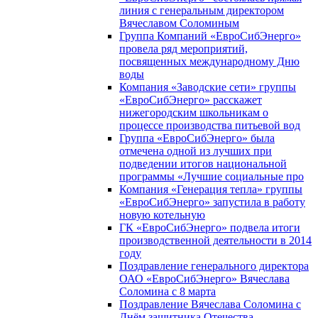
линия с генеральным директором
Вячеславом Соломиным
Группа Компаний «ЕвроСибЭнерго»
провела ряд мероприятий,
посвященных международному Дню
воды
Компания «Заводские сети» группы
«ЕвроСибЭнерго» расскажет
нижегородским школьникам о
процессе производства питьевой вод
Группа «ЕвроСибЭнерго» была
отмечена одной из лучших при
подведении итогов национальной
программы «Лучшие социальные про
Компания «Генерация тепла» группы
«ЕвроСибЭнерго» запустила в работу
новую котельную
ГК «ЕвроСибЭнерго» подвела итоги
производственной деятельности в 2014
году
Поздравление генерального директора
ОАО «ЕвроСибЭнерго» Вячеслава
Соломина с 8 марта
Поздравление Вячеслава Соломина с
Днём защитника Отечества