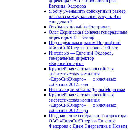
директора ОАО "ЕвроСибЭнерго"
Евгения Федорова
Я хочу уменьшить совокупный размер
платы за коммунальные услуги. Что
мне делать?
Открылся новый нефтепричал
Олег Дерипаска назначен генеральным
директором En+ Group
Под надёжным крылом Подшефной
«ЕвроСибЭнерго» школе - 100 лет
Интервью — Евгений Федоров,
генеральный директор
«Евросибэнерго»
Крупнейшая частная российская
энергетическая компания
«ЕвроСибЭнерго» — о ключевых
событиях 2012 года
Итоги акции «Стань Дедом Морозом»
Крупнейшая частная российская
энергетическая компания
«ЕвроСибЭнерго» — о ключевых
событиях 2012 года
Поздравление генерального директора
ОАО «ЕвроСибЭнерго» Евгения
Федорова с Днем Энергетика и Новым