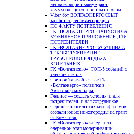
неплательщики вынуждают
коммунальщиков принимать меры
Viber-бот ВОЛГАЭНЕРГОСБЫТ
заработал для нижегородцев
ПО ФАКТУ ПОТРЕБЛЕНИЯ
ГК «ВОЛГАЭНЕРГО» ЗАПУСТИЛА
МОБИЛЬНОЕ ПРИЛОЖЕНИЕ ДЛЯ
ПОТРЕБИТЕЛЕЙ
ГК «ВОЛГАЭНЕРГО» УЛУЧШИЛА
ТЕХОБСЛУЖИВАНИЕ
ТРУБОПРОВОДОВ ДВУХ
КОТЕЛЬНЫХ
ГК «Волгаэнерго»: ТОП-5 событий с
энергией тепла
Световой арт-объект от ГК
«Волгаэнерго» появился в
Автозаводском парке
Главное — создать условия: и для
потребителей, и для сотрудников
Серию экологических мультфильмов
создали юные нижегородцы на грант
от En+ Group
ГК «Волгаэнерго» завершила
очередной этап модернизации
объектов внутренней инфраструктуры