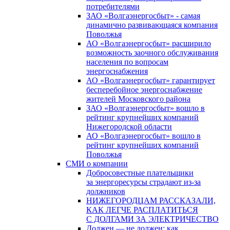
потребителями
ЗАО «Волгаэнергосбыт» - самая
динамично развивающаяся компания
Поволжья
АО «Волгаэнергосбыт» расширило
возможность заочного обслуживания
населения по вопросам
энергоснабжения
АО «Волгаэнергосбыт» гарантирует
бесперебойное энергоснабжение
жителей Московского района
ЗАО «Волгаэнергосбыт» вошло в
рейтинг крупнейших компаний
Нижегородской области
АО «Волгаэнергосбыт» вошло в
рейтинг крупнейших компаний
Поволжья
СМИ о компании
Добросовестные плательщики
за энергоресурсы страдают из-за
должников
НИЖЕГОРОДЦАМ РАССКАЗАЛИ,
КАК ЛЕГЧЕ РАСПЛАТИТЬСЯ
С ДОЛГАМИ ЗА ЭЛЕКТРИЧЕСТВО
Должен — не должен: как