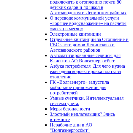
подключить к отоплению почти 80
детских садов и 40 школ в
Автозаводском и Ленинском районах
О переводе коммунальной услуги
«Горячее водоснабжение» на расчеты
«месяц в месяц»
Электронные квитанции
Отдельные квитанции за Отопление и
ГВС части домов Ленинского и
Автозаводского районов
Автоматизированные сервисы для
Клиентов АО Волгаэнергосбыт
Азбука потребителя_Для чего нужна
ежегодная корректировка платы за
отопление
ГК «Волгаэнерго» запустила
мобильное приложение для
потребителей
Умные счетчики. Интеллектуальная
система учета.
Меры безопасности
Злостный неплательщик? Злись
в темноте
Нерабочие дни в АО
"Волгаэнергосбыт"