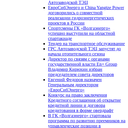
Автозаводской ТЭЦ
ЕвроСибЭнерго и China Yangtze Power
договорились о совместной
реализации гидроэнергетических
проектов в России
Спортсмены ГК «Волгаэнерго»
успешно выступили на областной
спартакиаде
Тендер на транспортное обслуживание
ГРС Автозаводской ТЭЦ запустят до
начала отопительного сезона
Директор по связям с органами
государственной власти En+ Group
Владимир Кирюхин избран
председателем совета директоров
Евгений Федоров назначен
Генеральным директором
«ЕвроСибЭнерго»
Конкурс на право заключения
Кредитного соглашения об открытие
кредитной линии и договора
кредитования в форме овердрафт
В ГК «Волгаэнерго» стартовала
программа по развитию преемников на
управленческие позиции в