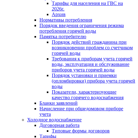
Тарифы для населения на ГВС на
2026г.
Архив
Нормативы потребления
Порядок введения ограничения режима
потребления горячей воды
Памятка потребителю
Порядок действий гражданина при
возникновении проблем со счетчиком
горячей воды
Требования к приборам учета горячей
воды, эксплуатация и обслуживание
приборов учета горячей воды
Порядок установки и приемки
(опломбировки) прибора учета горячей
воды
Показатели, характеризующие
качество горячего водоснабжения
Бланки заявлений
Начисление при общедомовом приборе
учета
Холодное водоснабжение
Договорная работа
Типовые формы договоров
Тарифы