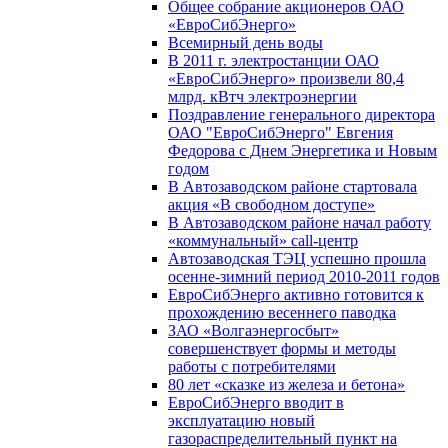
Общее собрание акционеров ОАО
«ЕвроСибЭнерго»
Всемирный день воды
В 2011 г. электростанции ОАО
«ЕвроСибЭнерго» произвели 80,4
млрд. кВтч электроэнергии
Поздравление генерального директора
ОАО "ЕвроСибЭнерго" Евгения
Федорова с Днем Энергетика и Новым
годом
В Автозаводском районе стартовала
акция «В свободном доступе»
В Автозаводском районе начал работу
«коммунальный» call-центр
Автозаводская ТЭЦ успешно прошла
осенне-зимний период 2010-2011 годов
ЕвроСибЭнерго активно готовится к
прохождению весеннего паводка
ЗАО «Волгаэнергосбыт»
совершенствует формы и методы
работы с потребителями
80 лет «сказке из железа и бетона»
ЕвроСибЭнерго вводит в
эксплуатацию новый
газораспределительный пункт на