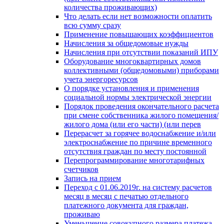
количества проживающих)
Что делать если нет возможности оплатить
всю сумму сразу
Применение повышающих коэффициентов
Начисления за общедомовые нужды
Начисления при отсутствии показаний ИПУ
Оборудование многоквартирных домов
коллективными (общедомовыми) приборами
учета энергоресурсов
О порядке установления и применения
социальной нормы электрической энергии
Порядок проведения окончательного расчета
при смене собственника жилого помещения/
жилого дома (или его части) (или перев
Перерасчет за горячее водоснабжение и/или
электроснабжение по причине временного
отсутствия граждан по месту постоянной
Перепрограммирование многотарифных
счетчиков
Запись на прием
Переход с 01.06.2019г. на систему расчетов
месяц в месяц с печатью отдельного
платежного документа для граждан,
проживаю
Уменьшение совокупного размера платежа