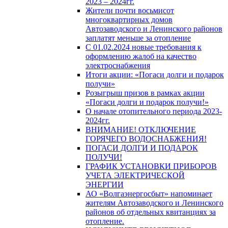
2023 – 2024гг.
Жители почти восьмисот
многоквартирных домов
Автозаводского и Ленинского районов
заплатят меньше за отопление
С 01.02.2024 новые требования к
оформлению жалоб на качество
электроснабжения
Итоги акции: «Погаси долги и подарок
получи»
Розыгрыш призов в рамках акции
«Погаси долги и подарок получи!»
О начале отопительного периода 2023-
2024гг.
ВНИМАНИЕ! ОТКЛЮЧЕНИЕ
ГОРЯЧЕГО ВОДОСНАБЖЕНИЯ!
ПОГАСИ ДОЛГИ И ПОДАРОК
ПОЛУЧИ!
ГРАФИК УСТАНОВКИ ПРИБОРОВ
УЧЕТА ЭЛЕКТРИЧЕСКОЙ
ЭНЕРГИИ
АО «Волгаэнергосбыт» напоминает
жителям Автозаводского и Ленинского
районов об отдельных квитанциях за
отопление.