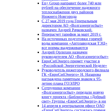
En+ Group направит более 740 млн
рублей на обеспечение надежного
теплоснабжения двух районов
Нижнего Новгорода
С 27 мая 2019 года Генеральным
директором АО «Волгаэнергосбыт»
назначен Андрей Рачковский.
Перерасчет тарифов за март 2019 г.
На источниках подготовки горячей
воды компании «Автозаводская ТЭЦ»
все нормы выдерживаются
Андрей Орлихин назначен
руководителем АО «Волгаэнергосбыт»
ЕвроСибЭнерго примет участие в
«Российской Энергетической Неделе»
Руководитель нижегородского филиала
ГК «ЕвроСибЭнерго» Н. Назарова
награждена памятным знаком к 95-
летию плана ГОЭЛРО
Сотрудники компании
«Волгаэнергосбыт» передали новую
книгу проекта «Библиотека «Добрый
свет» Группы «ЕвроСибЭнерго» в ни
14 апреля в центральном офисе ОАО
«ЕвроСибЭнерго» состоялась прямая