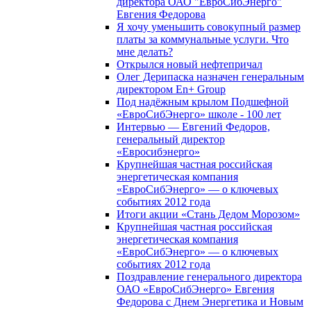
директора ОАО "ЕвроСибЭнерго"
Евгения Федорова
Я хочу уменьшить совокупный размер
платы за коммунальные услуги. Что
мне делать?
Открылся новый нефтепричал
Олег Дерипаска назначен генеральным
директором En+ Group
Под надёжным крылом Подшефной
«ЕвроСибЭнерго» школе - 100 лет
Интервью — Евгений Федоров,
генеральный директор
«Евросибэнерго»
Крупнейшая частная российская
энергетическая компания
«ЕвроСибЭнерго» — о ключевых
событиях 2012 года
Итоги акции «Стань Дедом Морозом»
Крупнейшая частная российская
энергетическая компания
«ЕвроСибЭнерго» — о ключевых
событиях 2012 года
Поздравление генерального директора
ОАО «ЕвроСибЭнерго» Евгения
Федорова с Днем Энергетика и Новым