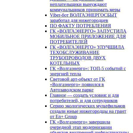
неплательщики вынуждают
коммунальщиков принимать меры
Viber-бот ВОЛГАЭНЕРГОСБЫТ
заработал для нижегородцев
ПО ФАКТУ ПОТРЕБЛЕНИЯ
ГК «ВОЛГАЭНЕРГО» ЗАПУСТИЛА
МОБИЛЬНОЕ ПРИЛОЖЕНИЕ ДЛЯ
ПОТРЕБИТЕЛЕЙ
ГК «ВОЛГАЭНЕРГО» УЛУЧШИЛА
ТЕХОБСЛУЖИВАНИЕ
ТРУБОПРОВОДОВ ДВУХ
КОТЕЛЬНЫХ
ГК «Волгаэнерго»: ТОП-5 событий с
энергией тепла
Световой арт-объект от ГК
«Волгаэнерго» появился в
Автозаводском парке
Главное — создать условия: и для
потребителей, и для сотрудников
Серию экологических мультфильмов
создали юные нижегородцы на грант
от En+ Group
ГК «Волгаэнерго» завершила
очередной этап модернизации
объектов внутренней инфраструктуры