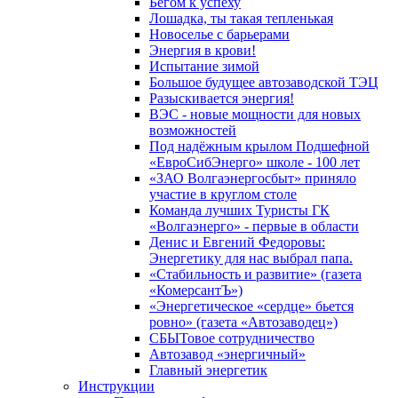
Бегом к успеху
Лошадка, ты такая тепленькая
Новоселье с барьерами
Энергия в крови!
Испытание зимой
Большое будущее автозаводской ТЭЦ
Разыскивается энергия!
ВЭС - новые мощности для новых
возможностей
Под надёжным крылом Подшефной
«ЕвроСибЭнерго» школе - 100 лет
«ЗАО Волгаэнергосбыт» приняло
участие в круглом столе
Команда лучших Туристы ГК
«Волгаэнерго» - первые в области
Денис и Евгений Федоровы:
Энергетику для нас выбрал папа.
«Стабильность и развитие» (газета
«КомерсантЪ»)
«Энергетическое «сердце» бьется
ровно» (газета «Автозаводец»)
СБЫТовое сотрудничество
Автозавод «энергичный»
Главный энергетик
Инструкции