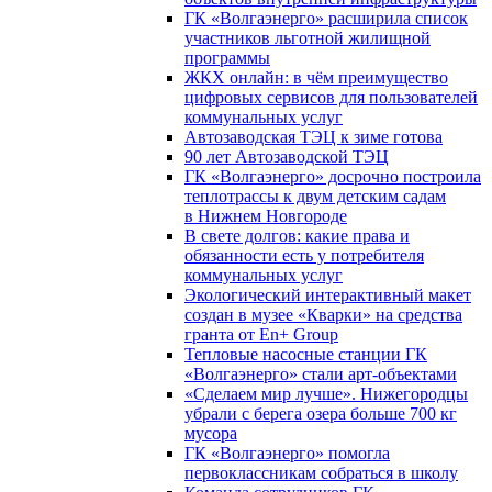
ГК «Волгаэнерго» расширила список
участников льготной жилищной
программы
ЖКХ онлайн: в чём преимущество
цифровых сервисов для пользователей
коммунальных услуг
Автозаводская ТЭЦ к зиме готова
90 лет Автозаводской ТЭЦ
ГК «Волгаэнерго» досрочно построила
теплотрассы к двум детским садам
в Нижнем Новгороде
В свете долгов: какие права и
обязанности есть у потребителя
коммунальных услуг
Экологический интерактивный макет
создан в музее «Кварки» на средства
гранта от En+ Group
Тепловые насосные станции ГК
«Волгаэнерго» стали арт-объектами
«Сделаем мир лучше». Нижегородцы
убрали с берега озера больше 700 кг
мусора
ГК «Волгаэнерго» помогла
первоклассникам собраться в школу