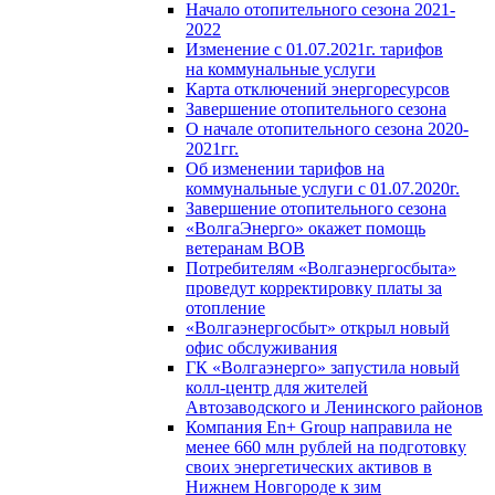
Начало отопительного сезона 2021-
2022
Изменение с 01.07.2021г. тарифов
на коммунальные услуги
Карта отключений энергоресурсов
Завершение отопительного сезона
О начале отопительного сезона 2020-
2021гг.
Об изменении тарифов на
коммунальные услуги с 01.07.2020г.
Завершение отопительного сезона
«ВолгаЭнерго» окажет помощь
ветеранам ВОВ
Потребителям «Волгаэнергосбыта»
проведут корректировку платы за
отопление
«Волгаэнергосбыт» открыл новый
офис обслуживания
ГК «Волгаэнерго» запустила новый
колл-центр для жителей
Автозаводского и Ленинского районов
Компания En+ Group направила не
менее 660 млн рублей на подготовку
своих энергетических активов в
Нижнем Новгороде к зим