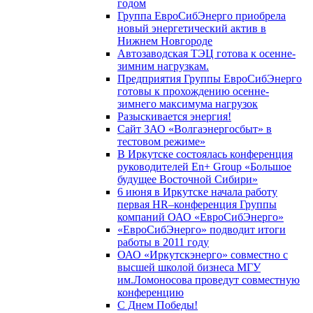
годом
Группа ЕвроСибЭнерго приобрела
новый энергетический актив в
Нижнем Новгороде
Автозаводская ТЭЦ готова к осенне-
зимним нагрузкам.
Предприятия Группы ЕвроСибЭнерго
готовы к прохождению осенне-
зимнего максимума нагрузок
Разыскивается энергия!
Сайт ЗАО «Волгаэнергосбыт» в
тестовом режиме»
В Иркутске состоялась конференция
руководителей En+ Group «Большое
будущее Восточной Сибири»
6 июня в Иркутске начала работу
первая HR–конференция Группы
компаний ОАО «ЕвроСибЭнерго»
«ЕвроСибЭнерго» подводит итоги
работы в 2011 году
ОАО «Иркутскэнерго» совместно с
высшей школой бизнеса МГУ
им.Ломоносова проведут совместную
конференцию
С Днем Победы!