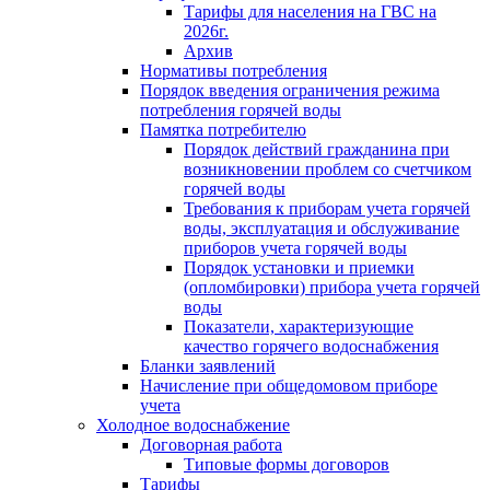
Тарифы для населения на ГВС на
2026г.
Архив
Нормативы потребления
Порядок введения ограничения режима
потребления горячей воды
Памятка потребителю
Порядок действий гражданина при
возникновении проблем со счетчиком
горячей воды
Требования к приборам учета горячей
воды, эксплуатация и обслуживание
приборов учета горячей воды
Порядок установки и приемки
(опломбировки) прибора учета горячей
воды
Показатели, характеризующие
качество горячего водоснабжения
Бланки заявлений
Начисление при общедомовом приборе
учета
Холодное водоснабжение
Договорная работа
Типовые формы договоров
Тарифы