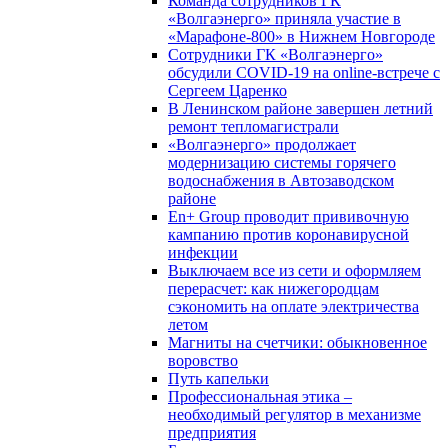
Команда сотрудников ГК
«Волгаэнерго» приняла участие в
«Марафоне-800» в Нижнем Новгороде
Сотрудники ГК «Волгаэнерго»
обсудили COVID-19 на online-встрече с
Сергеем Царенко
В Ленинском районе завершен летний
ремонт тепломагистрали
«Волгаэнерго» продолжает
модернизацию системы горячего
водоснабжения в Автозаводском
районе
En+ Group проводит прививочную
кампанию против коронавирусной
инфекции
Выключаем все из сети и оформляем
перерасчет: как нижегородцам
сэкономить на оплате электричества
летом
Магниты на счетчики: обыкновенное
воровство
Путь капельки
Профессиональная этика –
необходимый регулятор в механизме
предприятия