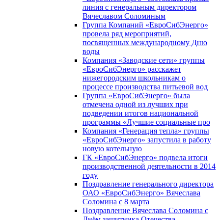
линия с генеральным директором
Вячеславом Соломиным
Группа Компаний «ЕвроСибЭнерго»
провела ряд мероприятий,
посвященных международному Дню
воды
Компания «Заводские сети» группы
«ЕвроСибЭнерго» расскажет
нижегородским школьникам о
процессе производства питьевой вод
Группа «ЕвроСибЭнерго» была
отмечена одной из лучших при
подведении итогов национальной
программы «Лучшие социальные про
Компания «Генерация тепла» группы
«ЕвроСибЭнерго» запустила в работу
новую котельную
ГК «ЕвроСибЭнерго» подвела итоги
производственной деятельности в 2014
году
Поздравление генерального директора
ОАО «ЕвроСибЭнерго» Вячеслава
Соломина с 8 марта
Поздравление Вячеслава Соломина с
Днём защитника Отечества