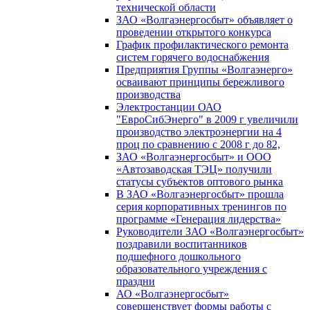
технической области
ЗАО «Волгаэнергосбыт» объявляет о
проведении открытого конкурса
График профилактического ремонта
систем горячего водоснабжения
Предприятия Группы «Волгаэнерго»
осваивают принципы бережливого
производства
Электростанции ОАО
"ЕвроСибЭнерго" в 2009 г увеличили
производство электроэнергии на 4
проц по сравнению с 2008 г до 82,
ЗАО «Волгаэнергосбыт» и ООО
«Автозаводская ТЭЦ» получили
статусы субъектов оптового рынка
В ЗАО «Волгаэнергосбыт» прошла
серия корпоративных тренингов по
программе «Генерация лидерства»
Руководители ЗАО «Волгаэнергосбыт»
поздравили воспитанников
подшефного дошкольного
образовательного учреждения с
праздни
АО «Волгаэнергосбыт»
совершенствует формы работы с