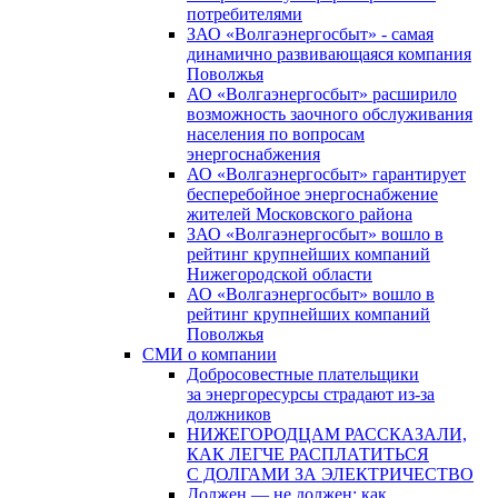
потребителями
ЗАО «Волгаэнергосбыт» - самая
динамично развивающаяся компания
Поволжья
АО «Волгаэнергосбыт» расширило
возможность заочного обслуживания
населения по вопросам
энергоснабжения
АО «Волгаэнергосбыт» гарантирует
бесперебойное энергоснабжение
жителей Московского района
ЗАО «Волгаэнергосбыт» вошло в
рейтинг крупнейших компаний
Нижегородской области
АО «Волгаэнергосбыт» вошло в
рейтинг крупнейших компаний
Поволжья
СМИ о компании
Добросовестные плательщики
за энергоресурсы страдают из-за
должников
НИЖЕГОРОДЦАМ РАССКАЗАЛИ,
КАК ЛЕГЧЕ РАСПЛАТИТЬСЯ
С ДОЛГАМИ ЗА ЭЛЕКТРИЧЕСТВО
Должен — не должен: как