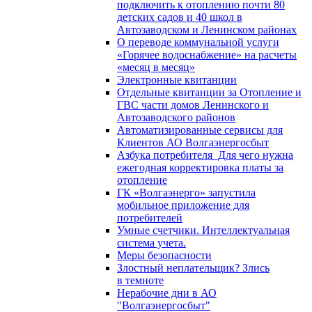
подключить к отоплению почти 80
детских садов и 40 школ в
Автозаводском и Ленинском районах
О переводе коммунальной услуги
«Горячее водоснабжение» на расчеты
«месяц в месяц»
Электронные квитанции
Отдельные квитанции за Отопление и
ГВС части домов Ленинского и
Автозаводского районов
Автоматизированные сервисы для
Клиентов АО Волгаэнергосбыт
Азбука потребителя_Для чего нужна
ежегодная корректировка платы за
отопление
ГК «Волгаэнерго» запустила
мобильное приложение для
потребителей
Умные счетчики. Интеллектуальная
система учета.
Меры безопасности
Злостный неплательщик? Злись
в темноте
Нерабочие дни в АО
"Волгаэнергосбыт"