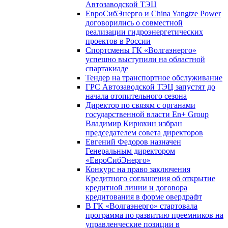
Автозаводской ТЭЦ
ЕвроСибЭнерго и China Yangtze Power
договорились о совместной
реализации гидроэнергетических
проектов в России
Спортсмены ГК «Волгаэнерго»
успешно выступили на областной
спартакиаде
Тендер на транспортное обслуживание
ГРС Автозаводской ТЭЦ запустят до
начала отопительного сезона
Директор по связям с органами
государственной власти En+ Group
Владимир Кирюхин избран
председателем совета директоров
Евгений Федоров назначен
Генеральным директором
«ЕвроСибЭнерго»
Конкурс на право заключения
Кредитного соглашения об открытие
кредитной линии и договора
кредитования в форме овердрафт
В ГК «Волгаэнерго» стартовала
программа по развитию преемников на
управленческие позиции в