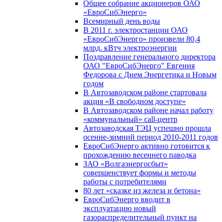
Общее собрание акционеров ОАО
«ЕвроСибЭнерго»
Всемирный день воды
В 2011 г. электростанции ОАО
«ЕвроСибЭнерго» произвели 80,4
млрд. кВтч электроэнергии
Поздравление генерального директора
ОАО "ЕвроСибЭнерго" Евгения
Федорова с Днем Энергетика и Новым
годом
В Автозаводском районе стартовала
акция «В свободном доступе»
В Автозаводском районе начал работу
«коммунальный» call-центр
Автозаводская ТЭЦ успешно прошла
осенне-зимний период 2010-2011 годов
ЕвроСибЭнерго активно готовится к
прохождению весеннего паводка
ЗАО «Волгаэнергосбыт»
совершенствует формы и методы
работы с потребителями
80 лет «сказке из железа и бетона»
ЕвроСибЭнерго вводит в
эксплуатацию новый
газораспределительный пункт на