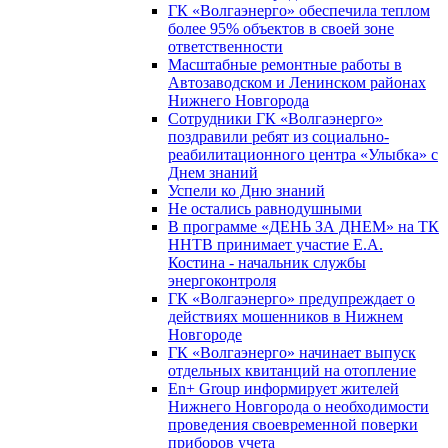
ГК «Волгаэнерго» обеспечила теплом
более 95% объектов в своей зоне
ответственности
Масштабные ремонтные работы в
Автозаводском и Ленинском районах
Нижнего Новгорода
Сотрудники ГК «Волгаэнерго»
поздравили ребят из социально-
реабилитационного центра «Улыбка» с
Днем знаний
Успели ко Дню знаний
Не остались равнодушными
В программе «ДЕНЬ ЗА ДНЕМ» на ТК
ННТВ принимает участие Е.А.
Костина - начальник службы
энергоконтроля
ГК «Волгаэнерго» предупреждает о
действиях мошенников в Нижнем
Новгороде
ГК «Волгаэнерго» начинает выпуск
отдельных квитанций на отопление
En+ Group информирует жителей
Нижнего Новгорода о необходимости
проведения своевременной поверки
приборов учета