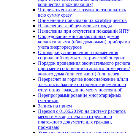
количества проживающих)
Что делать если нет возможности оплатить
всю сумму сразу
Применение повышающих коэффициентов
Начисления за общедомовые нужды
Начисления при отсутствии показаний ИПУ
Оборудование многоквартирных домов
коллективными (общедомовыми) приборами
учета энергоресурсов
О порядке установления и применения
социальной нормы электрической энергии
Порядок проведения окончательного расчета
при смене собственника жилого помещения/
жилого дома (или его части) (или перев
Перерасчет за горячее водоснабжение и/или
электроснабжение по причине временного
отсутствия граждан по месту постоянной
Перепрограммирование многотарифных
счетчиков
Запись на прием
Переход с 01.06.2019г. на систему расчетов
месяц в месяц с печатью отдельного
платежного документа для граждан,
проживаю
Уменьшение совокупного размера платежа