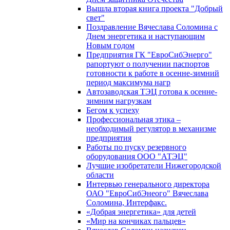
Вышла вторая книга проекта "Добрый
свет"
Поздравление Вячеслава Соломина с
Днем энергетика и наступающим
Новым годом
Предприятия ГК "ЕвроСибЭнерго"
рапортуют о получении паспортов
готовности к работе в осенне-зимний
период максимума нагр
Автозаводская ТЭЦ готова к осенне-
зимним нагрузкам
Бегом к успеху
Профессиональная этика –
необходимый регулятор в механизме
предприятия
Работы по пуску резервного
оборудования ООО "АТЭЦ"
Лучшие изобретатели Нижегородской
области
Интервью генерального директора
ОАО "ЕвроСибЭнеого" Вячеслава
Соломина, Интерфакс.
«Добрая энергетика» для детей
«Мир на кончиках пальцев»