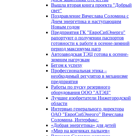
Вышла вторая книга проекта "Добрый
свет"
Поздравление Вячеслава Соломина с
Днем энергетика и наступающим
Новым годом
Предприятия ГК "ЕвроСибЭнерго"
рапортуют о получении паспортов
готовности к работе в осенне-зимний
период максимума нагр
Автозаводская ТЭЦ готова к осенне-
зимним нагрузкам
Бегом к успеху
Профессиональная этика –
необходимый регулятор в механизме
предприятия
Работы по пуску резервного
оборудования ООО "АТЭЦ"
Лучшие изобретатели Нижегородской
области
Интервью генерального директора
ОАО "ЕвроСибЭнеого" Вячеслава
Соломина, Интерфакс.
«Добрая энергетика» для детей
«Мир на кончиках пальцев»