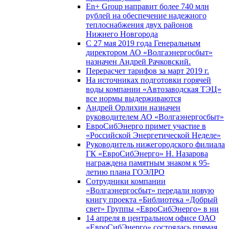
En+ Group направит более 740 млн
рублей на обеспечение надежного
теплоснабжения двух районов
Нижнего Новгорода
С 27 мая 2019 года Генеральным
директором АО «Волгаэнергосбыт»
назначен Андрей Рачковский.
Перерасчет тарифов за март 2019 г.
На источниках подготовки горячей
воды компании «Автозаводская ТЭЦ»
все нормы выдерживаются
Андрей Орлихин назначен
руководителем АО «Волгаэнергосбыт»
ЕвроСибЭнерго примет участие в
«Российской Энергетической Неделе»
Руководитель нижегородского филиала
ГК «ЕвроСибЭнерго» Н. Назарова
награждена памятным знаком к 95-
летию плана ГОЭЛРО
Сотрудники компании
«Волгаэнергосбыт» передали новую
книгу проекта «Библиотека «Добрый
свет» Группы «ЕвроСибЭнерго» в ни
14 апреля в центральном офисе ОАО
«ЕвроСибЭнерго» состоялась прямая