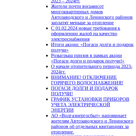
2023 – 2024гг.
Жители почти восьмисот
многоквартирных домов
Автозаводского и Ленинского районов
заплатят меньше за отопление
С 01.02.2024 новые требования к
оформлению жалоб на качество
электроснабжения
Итоги акции: «Погаси долги и подарок
получи»
Розыгрыш призов в рамках акции
«Погаси долги и подарок получи!»
О начале отопительного периода 2023-
2024гг.
ВНИМАНИЕ! ОТКЛЮЧЕНИЕ
ГОРЯЧЕГО ВОДОСНАБЖЕНИЯ!
ПОГАСИ ДОЛГИ И ПОДАРОК
ПОЛУЧИ!
ГРАФИК УСТАНОВКИ ПРИБОРОВ
УЧЕТА ЭЛЕКТРИЧЕСКОЙ
ЭНЕРГИИ
АО «Волгаэнергосбыт» напоминает
жителям Автозаводского и Ленинского
районов об отдельных квитанциях за
отопление.