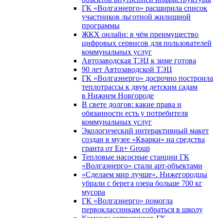
ГК «Волгаэнерго» расширила список
участников льготной жилищной
программы
ЖКХ онлайн: в чём преимущество
цифровых сервисов для пользователей
коммунальных услуг
Автозаводская ТЭЦ к зиме готова
90 лет Автозаводской ТЭЦ
ГК «Волгаэнерго» досрочно построила
теплотрассы к двум детским садам
в Нижнем Новгороде
В свете долгов: какие права и
обязанности есть у потребителя
коммунальных услуг
Экологический интерактивный макет
создан в музее «Кварки» на средства
гранта от En+ Group
Тепловые насосные станции ГК
«Волгаэнерго» стали арт-объектами
«Сделаем мир лучше». Нижегородцы
убрали с берега озера больше 700 кг
мусора
ГК «Волгаэнерго» помогла
первоклассникам собраться в школу