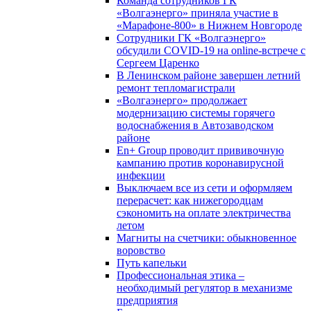
Команда сотрудников ГК
«Волгаэнерго» приняла участие в
«Марафоне-800» в Нижнем Новгороде
Сотрудники ГК «Волгаэнерго»
обсудили COVID-19 на online-встрече с
Сергеем Царенко
В Ленинском районе завершен летний
ремонт тепломагистрали
«Волгаэнерго» продолжает
модернизацию системы горячего
водоснабжения в Автозаводском
районе
En+ Group проводит прививочную
кампанию против коронавирусной
инфекции
Выключаем все из сети и оформляем
перерасчет: как нижегородцам
сэкономить на оплате электричества
летом
Магниты на счетчики: обыкновенное
воровство
Путь капельки
Профессиональная этика –
необходимый регулятор в механизме
предприятия