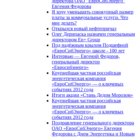
директора ОАО "ЕвроСибЭнерго"
Евгения Федорова
Я хочу уменьшить совокупный размер
платы за коммунальные услуги. Что
мне делать?
Открылся новый нефтепричал
Олег Дерипаска назначен генеральным
директором En+ Group
Под надёжным крылом Подшефной
«ЕвроСибЭнерго» школе - 100 лет
Интервью — Евгений Федоров,
генеральный директор
«Евросибэнерго»
Крупнейшая частная российская
энергетическая компания
«ЕвроСибЭнерго» — о ключевых
событиях 2012 года
Итоги акции «Стань Дедом Морозом»
Крупнейшая частная российская
энергетическая компания
«ЕвроСибЭнерго» — о ключевых
событиях 2012 года
Поздравление генерального директора
ОАО «ЕвроСибЭнерго» Евгения
Федорова с Днем Энергетика и Новым