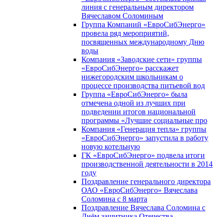
линия с генеральным директором
Вячеславом Соломиным
Группа Компаний «ЕвроСибЭнерго»
провела ряд мероприятий,
посвященных международному Дню
воды
Компания «Заводские сети» группы
«ЕвроСибЭнерго» расскажет
нижегородским школьникам о
процессе производства питьевой вод
Группа «ЕвроСибЭнерго» была
отмечена одной из лучших при
подведении итогов национальной
программы «Лучшие социальные про
Компания «Генерация тепла» группы
«ЕвроСибЭнерго» запустила в работу
новую котельную
ГК «ЕвроСибЭнерго» подвела итоги
производственной деятельности в 2014
году
Поздравление генерального директора
ОАО «ЕвроСибЭнерго» Вячеслава
Соломина с 8 марта
Поздравление Вячеслава Соломина с
Днём защитника Отечества