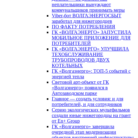
неплательщики вынуждают
коммунальщиков принимать меры
Viber-бот ВОЛГАЭНЕРГОСБЫТ
заработал для нижегородцев
ПО ФАКТУ ПОТРЕБЛЕНИЯ
ГК «ВОЛГАЭНЕРГО» ЗАПУСТИЛА
МОБИЛЬНОЕ ПРИЛОЖЕНИЕ ДЛЯ
ПОТРЕБИТЕЛЕЙ
ГК «ВОЛГАЭНЕРГО» УЛУЧШИЛА
ТЕХОБСЛУЖИВАНИЕ
ТРУБОПРОВОДОВ ДВУХ
КОТЕЛЬНЫХ
ГК «Волгаэнерго»: ТОП-5 событий с
энергией тепла
Световой арт-объект от ГК
«Волгаэнерго» появился в
Автозаводском парке
Главное — создать условия: и для
потребителей, и для сотрудников
Серию экологических мультфильмов
создали юные нижегородцы на грант
от En+ Group
ГК «Волгаэнерго» завершила
очередной этап модернизации
объектов внутренней инфраструктуры