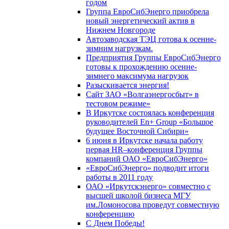
годом
Группа ЕвроСибЭнерго приобрела
новый энергетический актив в
Нижнем Новгороде
Автозаводская ТЭЦ готова к осенне-
зимним нагрузкам.
Предприятия Группы ЕвроСибЭнерго
готовы к прохождению осенне-
зимнего максимума нагрузок
Разыскивается энергия!
Сайт ЗАО «Волгаэнергосбыт» в
тестовом режиме»
В Иркутске состоялась конференция
руководителей En+ Group «Большое
будущее Восточной Сибири»
6 июня в Иркутске начала работу
первая HR–конференция Группы
компаний ОАО «ЕвроСибЭнерго»
«ЕвроСибЭнерго» подводит итоги
работы в 2011 году
ОАО «Иркутскэнерго» совместно с
высшей школой бизнеса МГУ
им.Ломоносова проведут совместную
конференцию
С Днем Победы!