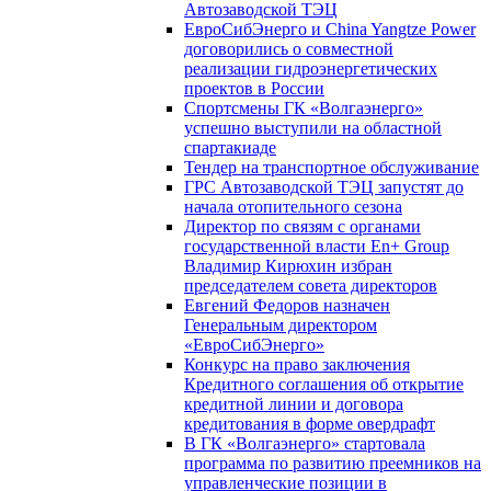
Автозаводской ТЭЦ
ЕвроСибЭнерго и China Yangtze Power
договорились о совместной
реализации гидроэнергетических
проектов в России
Спортсмены ГК «Волгаэнерго»
успешно выступили на областной
спартакиаде
Тендер на транспортное обслуживание
ГРС Автозаводской ТЭЦ запустят до
начала отопительного сезона
Директор по связям с органами
государственной власти En+ Group
Владимир Кирюхин избран
председателем совета директоров
Евгений Федоров назначен
Генеральным директором
«ЕвроСибЭнерго»
Конкурс на право заключения
Кредитного соглашения об открытие
кредитной линии и договора
кредитования в форме овердрафт
В ГК «Волгаэнерго» стартовала
программа по развитию преемников на
управленческие позиции в