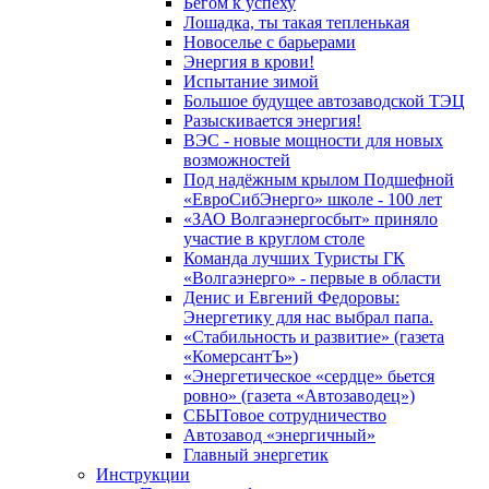
Бегом к успеху
Лошадка, ты такая тепленькая
Новоселье с барьерами
Энергия в крови!
Испытание зимой
Большое будущее автозаводской ТЭЦ
Разыскивается энергия!
ВЭС - новые мощности для новых
возможностей
Под надёжным крылом Подшефной
«ЕвроСибЭнерго» школе - 100 лет
«ЗАО Волгаэнергосбыт» приняло
участие в круглом столе
Команда лучших Туристы ГК
«Волгаэнерго» - первые в области
Денис и Евгений Федоровы:
Энергетику для нас выбрал папа.
«Стабильность и развитие» (газета
«КомерсантЪ»)
«Энергетическое «сердце» бьется
ровно» (газета «Автозаводец»)
СБЫТовое сотрудничество
Автозавод «энергичный»
Главный энергетик
Инструкции