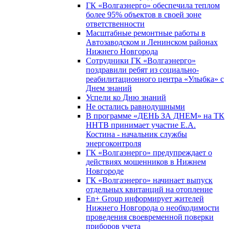
ГК «Волгаэнерго» обеспечила теплом
более 95% объектов в своей зоне
ответственности
Масштабные ремонтные работы в
Автозаводском и Ленинском районах
Нижнего Новгорода
Сотрудники ГК «Волгаэнерго»
поздравили ребят из социально-
реабилитационного центра «Улыбка» с
Днем знаний
Успели ко Дню знаний
Не остались равнодушными
В программе «ДЕНЬ ЗА ДНЕМ» на ТК
ННТВ принимает участие Е.А.
Костина - начальник службы
энергоконтроля
ГК «Волгаэнерго» предупреждает о
действиях мошенников в Нижнем
Новгороде
ГК «Волгаэнерго» начинает выпуск
отдельных квитанций на отопление
En+ Group информирует жителей
Нижнего Новгорода о необходимости
проведения своевременной поверки
приборов учета