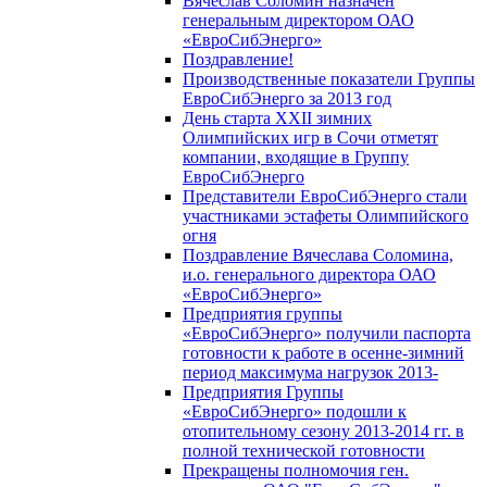
Вячеслав Соломин назначен
генеральным директором ОАО
«ЕвроСибЭнерго»
Поздравление!
Производственные показатели Группы
ЕвроСибЭнерго за 2013 год
День старта XXII зимних
Олимпийских игр в Сочи отметят
компании, входящие в Группу
ЕвроСибЭнерго
Представители ЕвроСибЭнерго стали
участниками эстафеты Олимпийского
огня
Поздравление Вячеслава Соломина,
и.о. генерального директора ОАО
«ЕвроСибЭнерго»
Предприятия группы
«ЕвроСибЭнерго» получили паспорта
готовности к работе в осенне-зимний
период максимума нагрузок 2013-
Предприятия Группы
«ЕвроСибЭнерго» подошли к
отопительному сезону 2013-2014 гг. в
полной технической готовности
Прекращены полномочия ген.