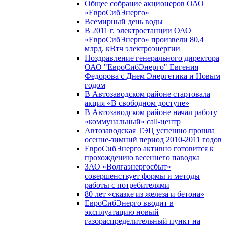
Общее собрание акционеров ОАО
«ЕвроСибЭнерго»
Всемирный день воды
В 2011 г. электростанции ОАО
«ЕвроСибЭнерго» произвели 80,4
млрд. кВтч электроэнергии
Поздравление генерального директора
ОАО "ЕвроСибЭнерго" Евгения
Федорова с Днем Энергетика и Новым
годом
В Автозаводском районе стартовала
акция «В свободном доступе»
В Автозаводском районе начал работу
«коммунальный» call-центр
Автозаводская ТЭЦ успешно прошла
осенне-зимний период 2010-2011 годов
ЕвроСибЭнерго активно готовится к
прохождению весеннего паводка
ЗАО «Волгаэнергосбыт»
совершенствует формы и методы
работы с потребителями
80 лет «сказке из железа и бетона»
ЕвроСибЭнерго вводит в
эксплуатацию новый
газораспределительный пункт на