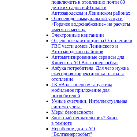
подключить к отоплению почти 80
детских садов и 40 школ в
Автозаводском и Ленинском районах
О переводе коммунальной услуги
«Горячее водоснабжение» на расчеты
«месяц в месяц»
Электронные квитанции
Отдельные квитанции за Отопление и
ГВС части домов Ленинского и
Автозаводского районов
Автоматизированные сервисы для
Клиентов АО Волгаэнергосбыт
Азбука потребителя_Для чего нужна
ежегодная корректировка платы за
отопление
ГК «Волгаэнерго» запустила
мобильное приложение для
потребителей
Умные счетчики. Интеллектуальная
система учета.
Меры безопасности
Злостный неплательщик? Злись
в темноте
Нерабочие дни в АО
"Волгаэнергосбыт"