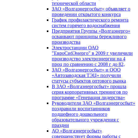
технической области
ЗАО «Волгаэнергосбыт» объявляет о
проведении открытого конкурса
График профилактического ремонта
систем горячего водоснабжения
Предприятия Группы «Волгаэнерго»
осваивают принципы бережливого
производства
Электростанции ОАО
"ЕвроСибЭнерго" в 2009 г увеличили
производство электроэнергии на 4
проц по сравнению с 2008 г до 82,
ЗАО «Волгаэнергосбыт» и ООО
«Автозаводская ТЭЦ» получили
статусы субъектов оптового рынка
В ЗАО «Волгаэнергосбыт» прошла
серия корпоративных тренингов по
программе «Генерация лидерства»
Руководители ЗАО «Волгаэнергосбыт»
поздравили воспитанников
подшефного дошкольного
образовательного учреждения с
праздни
АО «Волгаэнергосбыт»
совершенствует формы работы с