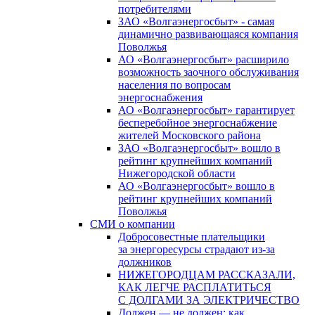
потребителями
ЗАО «Волгаэнергосбыт» - самая
динамично развивающаяся компания
Поволжья
АО «Волгаэнергосбыт» расширило
возможность заочного обслуживания
населения по вопросам
энергоснабжения
АО «Волгаэнергосбыт» гарантирует
бесперебойное энергоснабжение
жителей Московского района
ЗАО «Волгаэнергосбыт» вошло в
рейтинг крупнейших компаний
Нижегородской области
АО «Волгаэнергосбыт» вошло в
рейтинг крупнейших компаний
Поволжья
СМИ о компании
Добросовестные плательщики
за энергоресурсы страдают из-за
должников
НИЖЕГОРОДЦАМ РАССКАЗАЛИ,
КАК ЛЕГЧЕ РАСПЛАТИТЬСЯ
С ДОЛГАМИ ЗА ЭЛЕКТРИЧЕСТВО
Должен — не должен: как