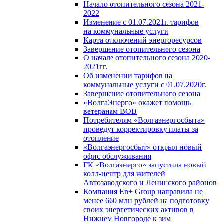
Начало отопительного сезона 2021-
2022
Изменение с 01.07.2021г. тарифов
на коммунальные услуги
Карта отключений энергоресурсов
Завершение отопительного сезона
О начале отопительного сезона 2020-
2021гг.
Об изменении тарифов на
коммунальные услуги с 01.07.2020г.
Завершение отопительного сезона
«ВолгаЭнерго» окажет помощь
ветеранам ВОВ
Потребителям «Волгаэнергосбыта»
проведут корректировку платы за
отопление
«Волгаэнергосбыт» открыл новый
офис обслуживания
ГК «Волгаэнерго» запустила новый
колл-центр для жителей
Автозаводского и Ленинского районов
Компания En+ Group направила не
менее 660 млн рублей на подготовку
своих энергетических активов в
Нижнем Новгороде к зим