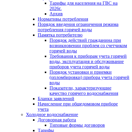
Тарифы для населения на ГВС на
2026г.
Архив
Нормативы потребления
Порядок введения ограничения режима
потребления горячей воды
Памятка потребителю
Порядок действий гражданина при
возникновении проблем со счетчиком
горячей воды
Требования к приборам учета горячей
воды, эксплуатация и обслуживание
приборов учета горячей воды
Порядок установки и приемки
(опломбировки) прибора учета горячей
воды
Показатели, характеризующие
качество горячего водоснабжения
Бланки заявлений
Начисление при общедомовом приборе
учета
Холодное водоснабжение
Договорная работа
Типовые формы договоров
Тарифы