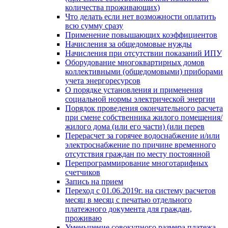
количества проживающих)
Что делать если нет возможности оплатить
всю сумму сразу
Применение повышающих коэффициентов
Начисления за общедомовые нужды
Начисления при отсутствии показаний ИПУ
Оборудование многоквартирных домов
коллективными (общедомовыми) приборами
учета энергоресурсов
О порядке установления и применения
социальной нормы электрической энергии
Порядок проведения окончательного расчета
при смене собственника жилого помещения/
жилого дома (или его части) (или перев
Перерасчет за горячее водоснабжение и/или
электроснабжение по причине временного
отсутствия граждан по месту постоянной
Перепрограммирование многотарифных
счетчиков
Запись на прием
Переход с 01.06.2019г. на систему расчетов
месяц в месяц с печатью отдельного
платежного документа для граждан,
проживаю
Уменьшение совокупного размера платежа