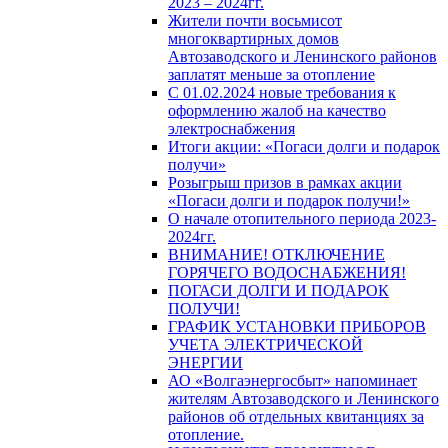
2023 – 2024гг.
Жители почти восьмисот
многоквартирных домов
Автозаводского и Ленинского районов
заплатят меньше за отопление
С 01.02.2024 новые требования к
оформлению жалоб на качество
электроснабжения
Итоги акции: «Погаси долги и подарок
получи»
Розыгрыш призов в рамках акции
«Погаси долги и подарок получи!»
О начале отопительного периода 2023-
2024гг.
ВНИМАНИЕ! ОТКЛЮЧЕНИЕ
ГОРЯЧЕГО ВОДОСНАБЖЕНИЯ!
ПОГАСИ ДОЛГИ И ПОДАРОК
ПОЛУЧИ!
ГРАФИК УСТАНОВКИ ПРИБОРОВ
УЧЕТА ЭЛЕКТРИЧЕСКОЙ
ЭНЕРГИИ
АО «Волгаэнергосбыт» напоминает
жителям Автозаводского и Ленинского
районов об отдельных квитанциях за
отопление.