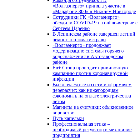
Команда сотрудников ГК
«Волгаэнерго» приняла участие в
«Марафоне-800» в Нижнем Новгороде
Сотрудники ГК «Волгаэнерго»
обсудили COVID-19 на online-встрече с
Сергеем Царенко
В Ленинском районе завершен летний
ремонт тепломагистрали
«Волгаэнерго» продолжает
модернизацию системы горячего
водоснабжения в Автозаводском
районе
En+ Group проводит прививочную
кампанию против коронавирусной
инфекции
Выключаем все из сети и оформляем
перерасчет: как нижегородцам
сэкономить на оплате электричества
летом
Магниты на счетчики: обыкновенное
воровство
Путь капельки
Профессиональная этика –
необходимый регулятор в механизме
предприятия