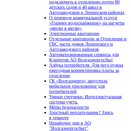
подключить к отоплению почти 80
детских садов и 40 школ в
Автозаводском и Ленинском районах
О переводе коммунальной услуги
«Горячее водоснабжение» на расчеты
«месяц в месяц»
Электронные квитанции
Отдельные квитанции за Отопление и
ГВС части домов Ленинского и
Автозаводского районов
Автоматизированные сервисы для
Клиентов АО Волгаэнергосбыт
Азбука потребителя_Для чего нужна
ежегодная корректировка платы за
отопление
ГК «Волгаэнерго» запустила
мобильное приложение для
потребителей
Умные счетчики. Интеллектуальная
система учета.
Меры безопасности
Злостный неплательщик? Злись
в темноте
Нерабочие дни в АО
"Волгаэнергосбыт"