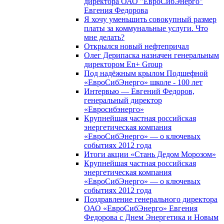
директора ОАО "ЕвроСибЭнерго"
Евгения Федорова
Я хочу уменьшить совокупный размер
платы за коммунальные услуги. Что
мне делать?
Открылся новый нефтепричал
Олег Дерипаска назначен генеральным
директором En+ Group
Под надёжным крылом Подшефной
«ЕвроСибЭнерго» школе - 100 лет
Интервью — Евгений Федоров,
генеральный директор
«Евросибэнерго»
Крупнейшая частная российская
энергетическая компания
«ЕвроСибЭнерго» — о ключевых
событиях 2012 года
Итоги акции «Стань Дедом Морозом»
Крупнейшая частная российская
энергетическая компания
«ЕвроСибЭнерго» — о ключевых
событиях 2012 года
Поздравление генерального директора
ОАО «ЕвроСибЭнерго» Евгения
Федорова с Днем Энергетика и Новым