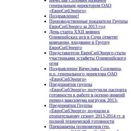
Вячеслав Соломин назначен
генеральным директором ОАО
«ЕвроСибЭнерго»
Поздравление!
Производственные показатели Группы
ЕвроСибЭнерго за 2013 год
День старта XXII зимних
Олимпийских игр в Сочи отметят
компании, входящие в Группу
ЕвроСибЭнерго
Представители ЕвроСибЭнерго стали
участниками эстафеты Олимпийского
огня
Поздравление Вячеслава Соломина,
и.о. генерального директора ОАО
«ЕвроСибЭнерго»
Предприятия группы
«ЕвроСибЭнерго» получили паспорта
готовности к работе в осенне-зимний
период максимума нагрузок 2013-
Предприятия Группы
«ЕвроСибЭнерго» подошли к
отопительному сезону 2013-2014 гг. в
полной технической готовности
Прекращены полномочия ген.