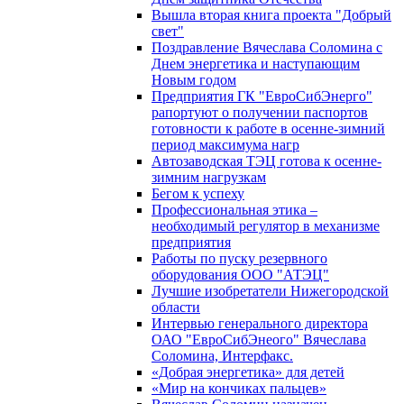
Вышла вторая книга проекта "Добрый
свет"
Поздравление Вячеслава Соломина с
Днем энергетика и наступающим
Новым годом
Предприятия ГК "ЕвроСибЭнерго"
рапортуют о получении паспортов
готовности к работе в осенне-зимний
период максимума нагр
Автозаводская ТЭЦ готова к осенне-
зимним нагрузкам
Бегом к успеху
Профессиональная этика –
необходимый регулятор в механизме
предприятия
Работы по пуску резервного
оборудования ООО "АТЭЦ"
Лучшие изобретатели Нижегородской
области
Интервью генерального директора
ОАО "ЕвроСибЭнеого" Вячеслава
Соломина, Интерфакс.
«Добрая энергетика» для детей
«Мир на кончиках пальцев»