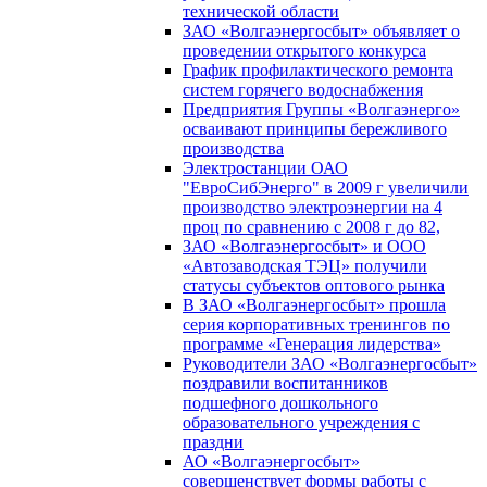
технической области
ЗАО «Волгаэнергосбыт» объявляет о
проведении открытого конкурса
График профилактического ремонта
систем горячего водоснабжения
Предприятия Группы «Волгаэнерго»
осваивают принципы бережливого
производства
Электростанции ОАО
"ЕвроСибЭнерго" в 2009 г увеличили
производство электроэнергии на 4
проц по сравнению с 2008 г до 82,
ЗАО «Волгаэнергосбыт» и ООО
«Автозаводская ТЭЦ» получили
статусы субъектов оптового рынка
В ЗАО «Волгаэнергосбыт» прошла
серия корпоративных тренингов по
программе «Генерация лидерства»
Руководители ЗАО «Волгаэнергосбыт»
поздравили воспитанников
подшефного дошкольного
образовательного учреждения с
праздни
АО «Волгаэнергосбыт»
совершенствует формы работы с