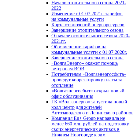
Начало отопительного сезона 2021-
2022
Изменение с 01.07.2021г. тарифов
на коммунальные услуги
Карта отключений энергоресурсов
Завершение отопительного сезона
О начале отопительного сезона 2020-
2021гг.
Об изменении тарифов на
коммунальные услуги с 01.07.2020г.
Завершение отопительного сезона
«ВолгаЭнерго» окажет помощь
ветеранам ВОВ
Потребителям «Волгаэнергосбыта»
проведут корректировку платы за
отопление
«Волгаэнергосбыт» открыл новый
офис обслуживания
ГК «Волгаэнерго» запустила новый
колл-центр для жителей
Автозаводского и Ленинского районов
Компания En+ Group направила не
менее 660 млн рублей на подготовку
своих энергетических активов в
Нижнем Новгороде к зим