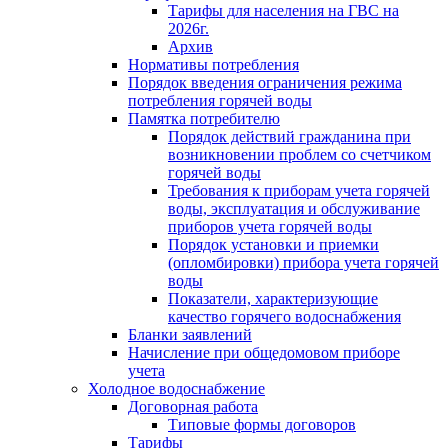
Тарифы для населения на ГВС на
2026г.
Архив
Нормативы потребления
Порядок введения ограничения режима
потребления горячей воды
Памятка потребителю
Порядок действий гражданина при
возникновении проблем со счетчиком
горячей воды
Требования к приборам учета горячей
воды, эксплуатация и обслуживание
приборов учета горячей воды
Порядок установки и приемки
(опломбировки) прибора учета горячей
воды
Показатели, характеризующие
качество горячего водоснабжения
Бланки заявлений
Начисление при общедомовом приборе
учета
Холодное водоснабжение
Договорная работа
Типовые формы договоров
Тарифы