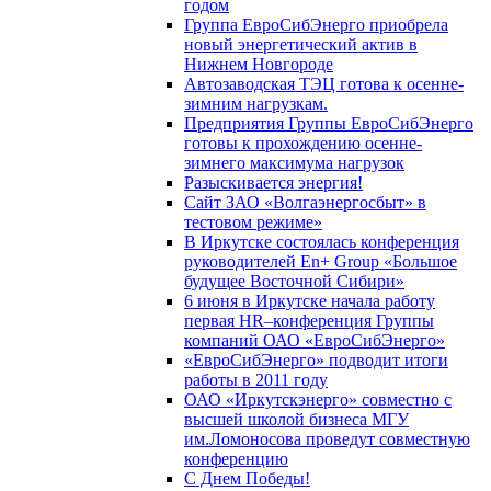
годом
Группа ЕвроСибЭнерго приобрела
новый энергетический актив в
Нижнем Новгороде
Автозаводская ТЭЦ готова к осенне-
зимним нагрузкам.
Предприятия Группы ЕвроСибЭнерго
готовы к прохождению осенне-
зимнего максимума нагрузок
Разыскивается энергия!
Сайт ЗАО «Волгаэнергосбыт» в
тестовом режиме»
В Иркутске состоялась конференция
руководителей En+ Group «Большое
будущее Восточной Сибири»
6 июня в Иркутске начала работу
первая HR–конференция Группы
компаний ОАО «ЕвроСибЭнерго»
«ЕвроСибЭнерго» подводит итоги
работы в 2011 году
ОАО «Иркутскэнерго» совместно с
высшей школой бизнеса МГУ
им.Ломоносова проведут совместную
конференцию
С Днем Победы!