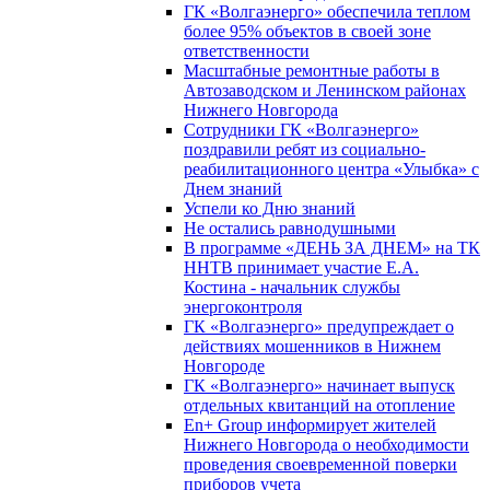
ГК «Волгаэнерго» обеспечила теплом
более 95% объектов в своей зоне
ответственности
Масштабные ремонтные работы в
Автозаводском и Ленинском районах
Нижнего Новгорода
Сотрудники ГК «Волгаэнерго»
поздравили ребят из социально-
реабилитационного центра «Улыбка» с
Днем знаний
Успели ко Дню знаний
Не остались равнодушными
В программе «ДЕНЬ ЗА ДНЕМ» на ТК
ННТВ принимает участие Е.А.
Костина - начальник службы
энергоконтроля
ГК «Волгаэнерго» предупреждает о
действиях мошенников в Нижнем
Новгороде
ГК «Волгаэнерго» начинает выпуск
отдельных квитанций на отопление
En+ Group информирует жителей
Нижнего Новгорода о необходимости
проведения своевременной поверки
приборов учета