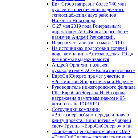
En+ Group направит более 740 млн
рублей на обеспечение надежного
теплоснабжения двух районов
Нижнего Новгорода
С 27 мая 2019 года Генеральным
директором АО «Волгаэнергосбыт»
назначен Андрей Рачковский.
Перерасчет тарифов за март 2019 г.
На источниках подготовки горячей
воды компании «Автозаводская ТЭЦ»
все нормы выдерживаются
Андрей Орлихин назначен
руководителем АО «Волгаэнергосбыт»
ЕвроСибЭнерго примет участие в
«Российской Энергетической Неделе»
Руководитель нижегородского филиала
ГК «ЕвроСибЭнерго» Н. Назарова
награждена памятным знаком к 95-
летию плана ГОЭЛРО
Сотрудники компании
«Волгаэнергосбыт» передали новую
книгу проекта «Библиотека «Добрый
свет» Группы «ЕвроСибЭнерго» в ни
14 апреля в центральном офисе ОАО
«ЕвроСибЭнерго» состоялась прямая