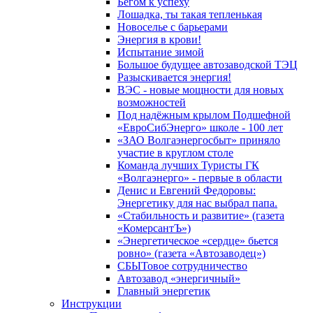
Бегом к успеху
Лошадка, ты такая тепленькая
Новоселье с барьерами
Энергия в крови!
Испытание зимой
Большое будущее автозаводской ТЭЦ
Разыскивается энергия!
ВЭС - новые мощности для новых
возможностей
Под надёжным крылом Подшефной
«ЕвроСибЭнерго» школе - 100 лет
«ЗАО Волгаэнергосбыт» приняло
участие в круглом столе
Команда лучших Туристы ГК
«Волгаэнерго» - первые в области
Денис и Евгений Федоровы:
Энергетику для нас выбрал папа.
«Стабильность и развитие» (газета
«КомерсантЪ»)
«Энергетическое «сердце» бьется
ровно» (газета «Автозаводец»)
СБЫТовое сотрудничество
Автозавод «энергичный»
Главный энергетик
Инструкции