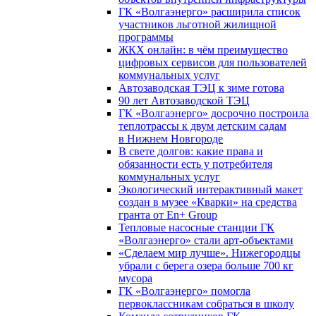
ГК «Волгаэнерго» расширила список
участников льготной жилищной
программы
ЖКХ онлайн: в чём преимущество
цифровых сервисов для пользователей
коммунальных услуг
Автозаводская ТЭЦ к зиме готова
90 лет Автозаводской ТЭЦ
ГК «Волгаэнерго» досрочно построила
теплотрассы к двум детским садам
в Нижнем Новгороде
В свете долгов: какие права и
обязанности есть у потребителя
коммунальных услуг
Экологический интерактивный макет
создан в музее «Кварки» на средства
гранта от En+ Group
Тепловые насосные станции ГК
«Волгаэнерго» стали арт-объектами
«Сделаем мир лучше». Нижегородцы
убрали с берега озера больше 700 кг
мусора
ГК «Волгаэнерго» помогла
первоклассникам собраться в школу