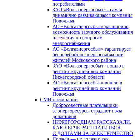
потребителями
ЗАО «Волгаэнергосбыт» - самая
динамично развивающаяся компания
Поволжья
АО «Волгаэнергосбыт» расширило
возможность заочного обслуживания
населения по вопросам
энергоснабжения
АО «Волгаэнергосбыт» гарантирует
бесперебойное энергоснабжение
жителей Московского района
ЗАО «Волгаэнергосбыт» вошло в
рейтинг крупнейших компаний
Нижегородской области
АО «Волгаэнергосбыт» вошло в
рейтинг крупнейших компаний
Поволжья
СМИ о компании
Добросовестные плательщики
за энергоресурсы страдают из-за
должников
НИЖЕГОРОДЦАМ РАССКАЗАЛИ,
КАК ЛЕГЧЕ РАСПЛАТИТЬСЯ
С ДОЛГАМИ ЗА ЭЛЕКТРИЧЕСТВО
Должен — не должен: как