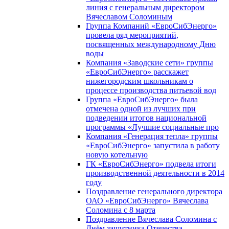
линия с генеральным директором
Вячеславом Соломиным
Группа Компаний «ЕвроСибЭнерго»
провела ряд мероприятий,
посвященных международному Дню
воды
Компания «Заводские сети» группы
«ЕвроСибЭнерго» расскажет
нижегородским школьникам о
процессе производства питьевой вод
Группа «ЕвроСибЭнерго» была
отмечена одной из лучших при
подведении итогов национальной
программы «Лучшие социальные про
Компания «Генерация тепла» группы
«ЕвроСибЭнерго» запустила в работу
новую котельную
ГК «ЕвроСибЭнерго» подвела итоги
производственной деятельности в 2014
году
Поздравление генерального директора
ОАО «ЕвроСибЭнерго» Вячеслава
Соломина с 8 марта
Поздравление Вячеслава Соломина с
Днём защитника Отечества