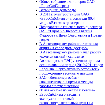
Общее собрание акционеров ОАО
«ЕвроСибЭнерго»
Всемирный день воды
В 2011 г. электростанции ОАО
«ЕвроСибЭнерго» произвели 80,4
млрд. кВтч электроэнергии
Поздравление генерального директора
ОАО "ЕвроСибЭнерго" Евгения
Федорова с Днем Энергетика и Новым
годом
В Автозаводском районе стартовала
акция «В свободном доступе»
В Автозаводском районе начал работу
«коммунальный» call-центр
Автозаводская ТЭЦ успешно прошла
осенне-зимний период 2010-2011 годов
ЕвроСибЭнерго активно готовится к
прохождению весеннего паводка
ЗАО «Волгаэнергосбыт»
совершенствует формы и методы
работы с потребителями
80 лет «сказке из железа и бетона»
ЕвроСибЭнерго вводит в
эксплуатацию новый
газораспределительный пункт на