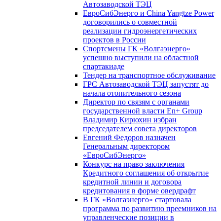
Автозаводской ТЭЦ
ЕвроСибЭнерго и China Yangtze Power
договорились о совместной
реализации гидроэнергетических
проектов в России
Спортсмены ГК «Волгаэнерго»
успешно выступили на областной
спартакиаде
Тендер на транспортное обслуживание
ГРС Автозаводской ТЭЦ запустят до
начала отопительного сезона
Директор по связям с органами
государственной власти En+ Group
Владимир Кирюхин избран
председателем совета директоров
Евгений Федоров назначен
Генеральным директором
«ЕвроСибЭнерго»
Конкурс на право заключения
Кредитного соглашения об открытие
кредитной линии и договора
кредитования в форме овердрафт
В ГК «Волгаэнерго» стартовала
программа по развитию преемников на
управленческие позиции в