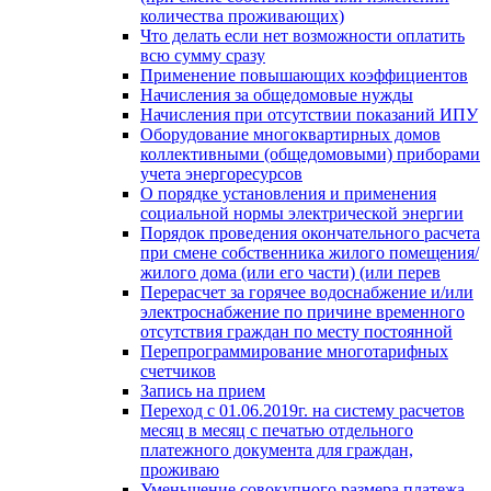
количества проживающих)
Что делать если нет возможности оплатить
всю сумму сразу
Применение повышающих коэффициентов
Начисления за общедомовые нужды
Начисления при отсутствии показаний ИПУ
Оборудование многоквартирных домов
коллективными (общедомовыми) приборами
учета энергоресурсов
О порядке установления и применения
социальной нормы электрической энергии
Порядок проведения окончательного расчета
при смене собственника жилого помещения/
жилого дома (или его части) (или перев
Перерасчет за горячее водоснабжение и/или
электроснабжение по причине временного
отсутствия граждан по месту постоянной
Перепрограммирование многотарифных
счетчиков
Запись на прием
Переход с 01.06.2019г. на систему расчетов
месяц в месяц с печатью отдельного
платежного документа для граждан,
проживаю
Уменьшение совокупного размера платежа