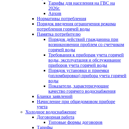
Тарифы для населения на ГВС на
2026г.
Архив
Нормативы потребления
Порядок введения ограничения режима
потребления горячей воды
Памятка потребителю
Порядок действий гражданина при
возникновении проблем со счетчиком
горячей воды
Требования к приборам учета горячей
воды, эксплуатация и обслуживание
приборов учета горячей воды
Порядок установки и приемки
(опломбировки) прибора учета горячей
воды
Показатели, характеризующие
качество горячего водоснабжения
Бланки заявлений
Начисление при общедомовом приборе
учета
Холодное водоснабжение
Договорная работа
Типовые формы договоров
Тарифы