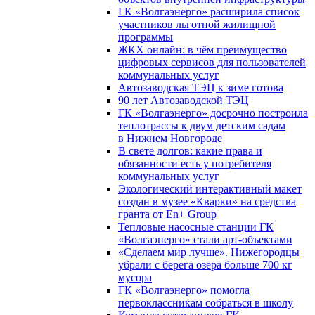
ГК «Волгаэнерго» расширила список
участников льготной жилищной
программы
ЖКХ онлайн: в чём преимущество
цифровых сервисов для пользователей
коммунальных услуг
Автозаводская ТЭЦ к зиме готова
90 лет Автозаводской ТЭЦ
ГК «Волгаэнерго» досрочно построила
теплотрассы к двум детским садам
в Нижнем Новгороде
В свете долгов: какие права и
обязанности есть у потребителя
коммунальных услуг
Экологический интерактивный макет
создан в музее «Кварки» на средства
гранта от En+ Group
Тепловые насосные станции ГК
«Волгаэнерго» стали арт-объектами
«Сделаем мир лучше». Нижегородцы
убрали с берега озера больше 700 кг
мусора
ГК «Волгаэнерго» помогла
первоклассникам собраться в школу