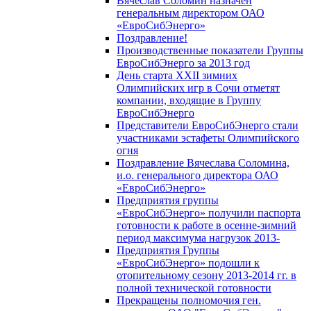
Вячеслав Соломин назначен
генеральным директором ОАО
«ЕвроСибЭнерго»
Поздравление!
Производственные показатели Группы
ЕвроСибЭнерго за 2013 год
День старта XXII зимних
Олимпийских игр в Сочи отметят
компании, входящие в Группу
ЕвроСибЭнерго
Представители ЕвроСибЭнерго стали
участниками эстафеты Олимпийского
огня
Поздравление Вячеслава Соломина,
и.о. генерального директора ОАО
«ЕвроСибЭнерго»
Предприятия группы
«ЕвроСибЭнерго» получили паспорта
готовности к работе в осенне-зимний
период максимума нагрузок 2013-
Предприятия Группы
«ЕвроСибЭнерго» подошли к
отопительному сезону 2013-2014 гг. в
полной технической готовности
Прекращены полномочия ген.