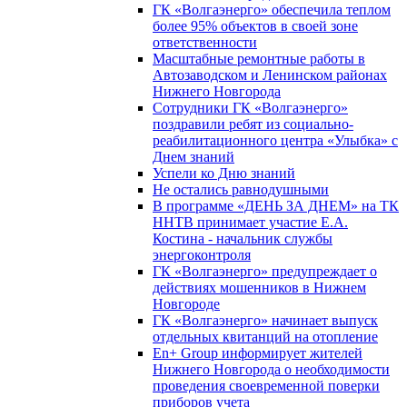
ГК «Волгаэнерго» обеспечила теплом
более 95% объектов в своей зоне
ответственности
Масштабные ремонтные работы в
Автозаводском и Ленинском районах
Нижнего Новгорода
Сотрудники ГК «Волгаэнерго»
поздравили ребят из социально-
реабилитационного центра «Улыбка» с
Днем знаний
Успели ко Дню знаний
Не остались равнодушными
В программе «ДЕНЬ ЗА ДНЕМ» на ТК
ННТВ принимает участие Е.А.
Костина - начальник службы
энергоконтроля
ГК «Волгаэнерго» предупреждает о
действиях мошенников в Нижнем
Новгороде
ГК «Волгаэнерго» начинает выпуск
отдельных квитанций на отопление
En+ Group информирует жителей
Нижнего Новгорода о необходимости
проведения своевременной поверки
приборов учета