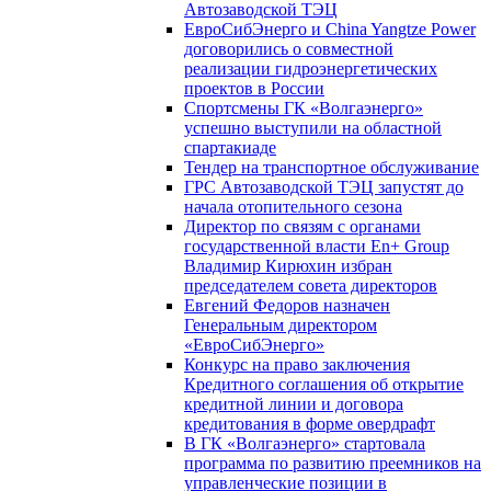
Автозаводской ТЭЦ
ЕвроСибЭнерго и China Yangtze Power
договорились о совместной
реализации гидроэнергетических
проектов в России
Спортсмены ГК «Волгаэнерго»
успешно выступили на областной
спартакиаде
Тендер на транспортное обслуживание
ГРС Автозаводской ТЭЦ запустят до
начала отопительного сезона
Директор по связям с органами
государственной власти En+ Group
Владимир Кирюхин избран
председателем совета директоров
Евгений Федоров назначен
Генеральным директором
«ЕвроСибЭнерго»
Конкурс на право заключения
Кредитного соглашения об открытие
кредитной линии и договора
кредитования в форме овердрафт
В ГК «Волгаэнерго» стартовала
программа по развитию преемников на
управленческие позиции в