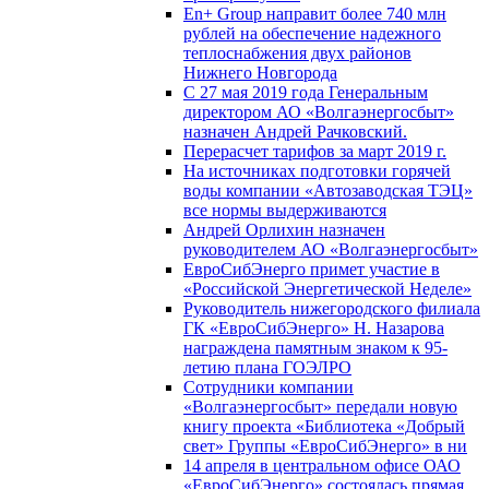
En+ Group направит более 740 млн
рублей на обеспечение надежного
теплоснабжения двух районов
Нижнего Новгорода
С 27 мая 2019 года Генеральным
директором АО «Волгаэнергосбыт»
назначен Андрей Рачковский.
Перерасчет тарифов за март 2019 г.
На источниках подготовки горячей
воды компании «Автозаводская ТЭЦ»
все нормы выдерживаются
Андрей Орлихин назначен
руководителем АО «Волгаэнергосбыт»
ЕвроСибЭнерго примет участие в
«Российской Энергетической Неделе»
Руководитель нижегородского филиала
ГК «ЕвроСибЭнерго» Н. Назарова
награждена памятным знаком к 95-
летию плана ГОЭЛРО
Сотрудники компании
«Волгаэнергосбыт» передали новую
книгу проекта «Библиотека «Добрый
свет» Группы «ЕвроСибЭнерго» в ни
14 апреля в центральном офисе ОАО
«ЕвроСибЭнерго» состоялась прямая