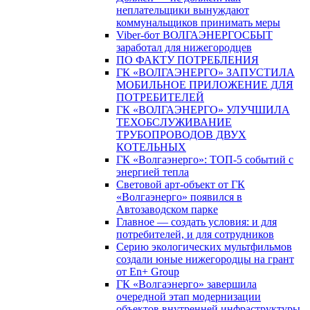
неплательщики вынуждают
коммунальщиков принимать меры
Viber-бот ВОЛГАЭНЕРГОСБЫТ
заработал для нижегородцев
ПО ФАКТУ ПОТРЕБЛЕНИЯ
ГК «ВОЛГАЭНЕРГО» ЗАПУСТИЛА
МОБИЛЬНОЕ ПРИЛОЖЕНИЕ ДЛЯ
ПОТРЕБИТЕЛЕЙ
ГК «ВОЛГАЭНЕРГО» УЛУЧШИЛА
ТЕХОБСЛУЖИВАНИЕ
ТРУБОПРОВОДОВ ДВУХ
КОТЕЛЬНЫХ
ГК «Волгаэнерго»: ТОП-5 событий с
энергией тепла
Световой арт-объект от ГК
«Волгаэнерго» появился в
Автозаводском парке
Главное — создать условия: и для
потребителей, и для сотрудников
Серию экологических мультфильмов
создали юные нижегородцы на грант
от En+ Group
ГК «Волгаэнерго» завершила
очередной этап модернизации
объектов внутренней инфраструктуры