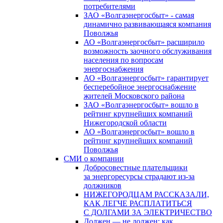
потребителями
ЗАО «Волгаэнергосбыт» - самая
динамично развивающаяся компания
Поволжья
АО «Волгаэнергосбыт» расширило
возможность заочного обслуживания
населения по вопросам
энергоснабжения
АО «Волгаэнергосбыт» гарантирует
бесперебойное энергоснабжение
жителей Московского района
ЗАО «Волгаэнергосбыт» вошло в
рейтинг крупнейших компаний
Нижегородской области
АО «Волгаэнергосбыт» вошло в
рейтинг крупнейших компаний
Поволжья
СМИ о компании
Добросовестные плательщики
за энергоресурсы страдают из-за
должников
НИЖЕГОРОДЦАМ РАССКАЗАЛИ,
КАК ЛЕГЧЕ РАСПЛАТИТЬСЯ
С ДОЛГАМИ ЗА ЭЛЕКТРИЧЕСТВО
Должен — не должен: как