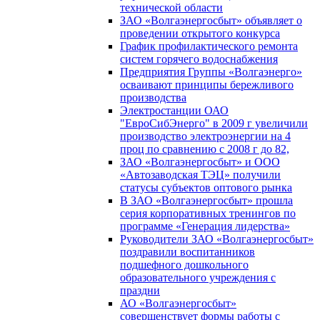
технической области
ЗАО «Волгаэнергосбыт» объявляет о
проведении открытого конкурса
График профилактического ремонта
систем горячего водоснабжения
Предприятия Группы «Волгаэнерго»
осваивают принципы бережливого
производства
Электростанции ОАО
"ЕвроСибЭнерго" в 2009 г увеличили
производство электроэнергии на 4
проц по сравнению с 2008 г до 82,
ЗАО «Волгаэнергосбыт» и ООО
«Автозаводская ТЭЦ» получили
статусы субъектов оптового рынка
В ЗАО «Волгаэнергосбыт» прошла
серия корпоративных тренингов по
программе «Генерация лидерства»
Руководители ЗАО «Волгаэнергосбыт»
поздравили воспитанников
подшефного дошкольного
образовательного учреждения с
праздни
АО «Волгаэнергосбыт»
совершенствует формы работы с