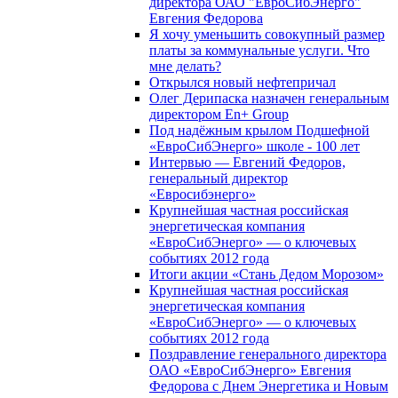
директора ОАО "ЕвроСибЭнерго"
Евгения Федорова
Я хочу уменьшить совокупный размер
платы за коммунальные услуги. Что
мне делать?
Открылся новый нефтепричал
Олег Дерипаска назначен генеральным
директором En+ Group
Под надёжным крылом Подшефной
«ЕвроСибЭнерго» школе - 100 лет
Интервью — Евгений Федоров,
генеральный директор
«Евросибэнерго»
Крупнейшая частная российская
энергетическая компания
«ЕвроСибЭнерго» — о ключевых
событиях 2012 года
Итоги акции «Стань Дедом Морозом»
Крупнейшая частная российская
энергетическая компания
«ЕвроСибЭнерго» — о ключевых
событиях 2012 года
Поздравление генерального директора
ОАО «ЕвроСибЭнерго» Евгения
Федорова с Днем Энергетика и Новым