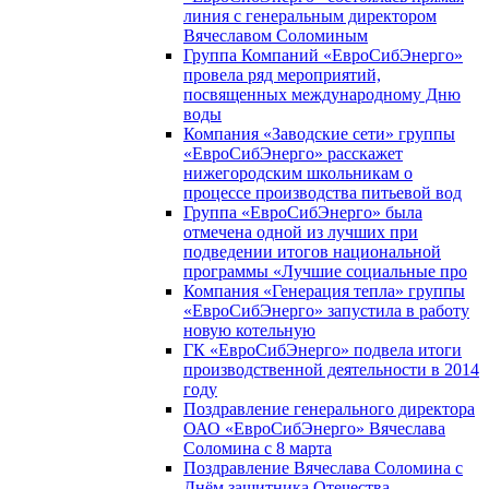
линия с генеральным директором
Вячеславом Соломиным
Группа Компаний «ЕвроСибЭнерго»
провела ряд мероприятий,
посвященных международному Дню
воды
Компания «Заводские сети» группы
«ЕвроСибЭнерго» расскажет
нижегородским школьникам о
процессе производства питьевой вод
Группа «ЕвроСибЭнерго» была
отмечена одной из лучших при
подведении итогов национальной
программы «Лучшие социальные про
Компания «Генерация тепла» группы
«ЕвроСибЭнерго» запустила в работу
новую котельную
ГК «ЕвроСибЭнерго» подвела итоги
производственной деятельности в 2014
году
Поздравление генерального директора
ОАО «ЕвроСибЭнерго» Вячеслава
Соломина с 8 марта
Поздравление Вячеслава Соломина с
Днём защитника Отечества