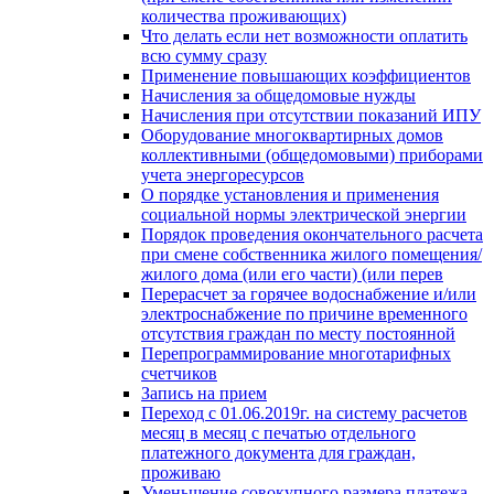
количества проживающих)
Что делать если нет возможности оплатить
всю сумму сразу
Применение повышающих коэффициентов
Начисления за общедомовые нужды
Начисления при отсутствии показаний ИПУ
Оборудование многоквартирных домов
коллективными (общедомовыми) приборами
учета энергоресурсов
О порядке установления и применения
социальной нормы электрической энергии
Порядок проведения окончательного расчета
при смене собственника жилого помещения/
жилого дома (или его части) (или перев
Перерасчет за горячее водоснабжение и/или
электроснабжение по причине временного
отсутствия граждан по месту постоянной
Перепрограммирование многотарифных
счетчиков
Запись на прием
Переход с 01.06.2019г. на систему расчетов
месяц в месяц с печатью отдельного
платежного документа для граждан,
проживаю
Уменьшение совокупного размера платежа