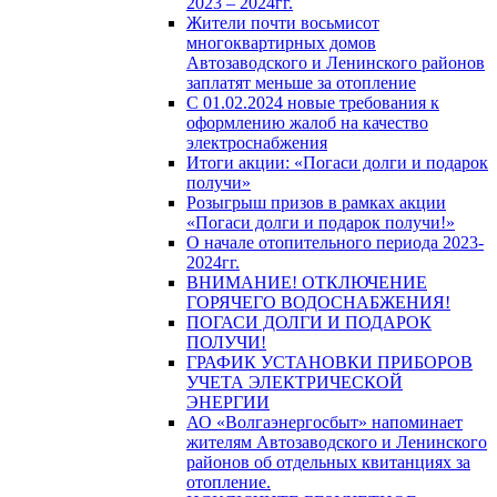
2023 – 2024гг.
Жители почти восьмисот
многоквартирных домов
Автозаводского и Ленинского районов
заплатят меньше за отопление
С 01.02.2024 новые требования к
оформлению жалоб на качество
электроснабжения
Итоги акции: «Погаси долги и подарок
получи»
Розыгрыш призов в рамках акции
«Погаси долги и подарок получи!»
О начале отопительного периода 2023-
2024гг.
ВНИМАНИЕ! ОТКЛЮЧЕНИЕ
ГОРЯЧЕГО ВОДОСНАБЖЕНИЯ!
ПОГАСИ ДОЛГИ И ПОДАРОК
ПОЛУЧИ!
ГРАФИК УСТАНОВКИ ПРИБОРОВ
УЧЕТА ЭЛЕКТРИЧЕСКОЙ
ЭНЕРГИИ
АО «Волгаэнергосбыт» напоминает
жителям Автозаводского и Ленинского
районов об отдельных квитанциях за
отопление.