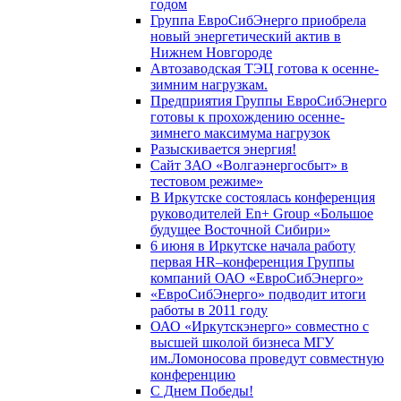
годом
Группа ЕвроСибЭнерго приобрела
новый энергетический актив в
Нижнем Новгороде
Автозаводская ТЭЦ готова к осенне-
зимним нагрузкам.
Предприятия Группы ЕвроСибЭнерго
готовы к прохождению осенне-
зимнего максимума нагрузок
Разыскивается энергия!
Сайт ЗАО «Волгаэнергосбыт» в
тестовом режиме»
В Иркутске состоялась конференция
руководителей En+ Group «Большое
будущее Восточной Сибири»
6 июня в Иркутске начала работу
первая HR–конференция Группы
компаний ОАО «ЕвроСибЭнерго»
«ЕвроСибЭнерго» подводит итоги
работы в 2011 году
ОАО «Иркутскэнерго» совместно с
высшей школой бизнеса МГУ
им.Ломоносова проведут совместную
конференцию
С Днем Победы!