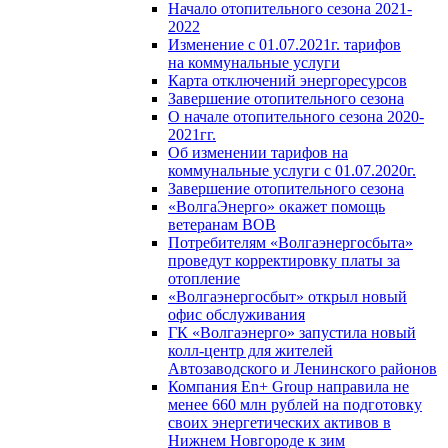
Начало отопительного сезона 2021-
2022
Изменение с 01.07.2021г. тарифов
на коммунальные услуги
Карта отключений энергоресурсов
Завершение отопительного сезона
О начале отопительного сезона 2020-
2021гг.
Об изменении тарифов на
коммунальные услуги с 01.07.2020г.
Завершение отопительного сезона
«ВолгаЭнерго» окажет помощь
ветеранам ВОВ
Потребителям «Волгаэнергосбыта»
проведут корректировку платы за
отопление
«Волгаэнергосбыт» открыл новый
офис обслуживания
ГК «Волгаэнерго» запустила новый
колл-центр для жителей
Автозаводского и Ленинского районов
Компания En+ Group направила не
менее 660 млн рублей на подготовку
своих энергетических активов в
Нижнем Новгороде к зим