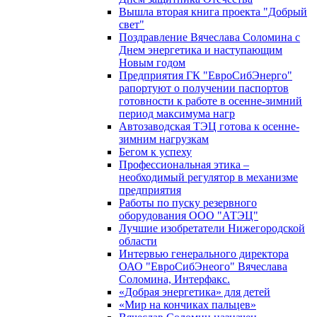
Вышла вторая книга проекта "Добрый
свет"
Поздравление Вячеслава Соломина с
Днем энергетика и наступающим
Новым годом
Предприятия ГК "ЕвроСибЭнерго"
рапортуют о получении паспортов
готовности к работе в осенне-зимний
период максимума нагр
Автозаводская ТЭЦ готова к осенне-
зимним нагрузкам
Бегом к успеху
Профессиональная этика –
необходимый регулятор в механизме
предприятия
Работы по пуску резервного
оборудования ООО "АТЭЦ"
Лучшие изобретатели Нижегородской
области
Интервью генерального директора
ОАО "ЕвроСибЭнеого" Вячеслава
Соломина, Интерфакс.
«Добрая энергетика» для детей
«Мир на кончиках пальцев»