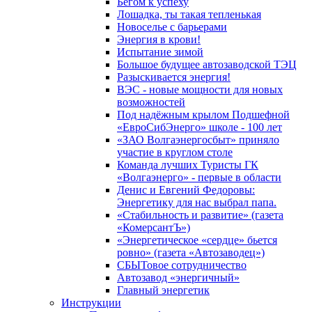
Бегом к успеху
Лошадка, ты такая тепленькая
Новоселье с барьерами
Энергия в крови!
Испытание зимой
Большое будущее автозаводской ТЭЦ
Разыскивается энергия!
ВЭС - новые мощности для новых
возможностей
Под надёжным крылом Подшефной
«ЕвроСибЭнерго» школе - 100 лет
«ЗАО Волгаэнергосбыт» приняло
участие в круглом столе
Команда лучших Туристы ГК
«Волгаэнерго» - первые в области
Денис и Евгений Федоровы:
Энергетику для нас выбрал папа.
«Стабильность и развитие» (газета
«КомерсантЪ»)
«Энергетическое «сердце» бьется
ровно» (газета «Автозаводец»)
СБЫТовое сотрудничество
Автозавод «энергичный»
Главный энергетик
Инструкции