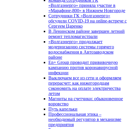
Команда сотрудников ГК
«Волгаэнерго» приняла участие в
«Марафоне-800» в Нижнем Новгороде
Сотрудники ГК «Волгаэнерго»
обсудили COVID-19 на online-встрече с
Сергеем Царенко
В Ленинском районе завершен летний
ремонт тепломагистрали
«Волгаэнерго» продолжает
модернизацию системы горячего
водоснабжения в Автозаводском
районе
En+ Group проводит прививочную
кампанию против коронавирусной
инфекции
Выключаем все из сети и оформляем
перерасчет: как нижегородцам
сэкономить на оплате электричества
летом
Магниты на счетчики: обыкновенное
воровство
Путь капельки
Профессиональная этика –
необходимый регулятор в механизме
предприятия