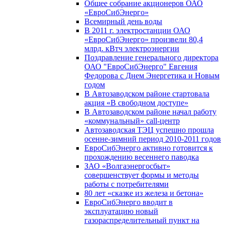
Общее собрание акционеров ОАО
«ЕвроСибЭнерго»
Всемирный день воды
В 2011 г. электростанции ОАО
«ЕвроСибЭнерго» произвели 80,4
млрд. кВтч электроэнергии
Поздравление генерального директора
ОАО "ЕвроСибЭнерго" Евгения
Федорова с Днем Энергетика и Новым
годом
В Автозаводском районе стартовала
акция «В свободном доступе»
В Автозаводском районе начал работу
«коммунальный» call-центр
Автозаводская ТЭЦ успешно прошла
осенне-зимний период 2010-2011 годов
ЕвроСибЭнерго активно готовится к
прохождению весеннего паводка
ЗАО «Волгаэнергосбыт»
совершенствует формы и методы
работы с потребителями
80 лет «сказке из железа и бетона»
ЕвроСибЭнерго вводит в
эксплуатацию новый
газораспределительный пункт на