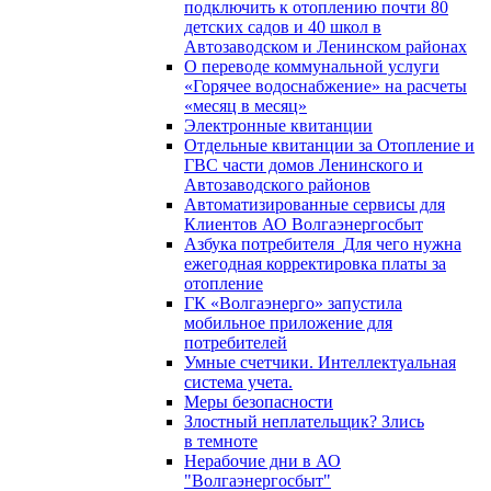
подключить к отоплению почти 80
детских садов и 40 школ в
Автозаводском и Ленинском районах
О переводе коммунальной услуги
«Горячее водоснабжение» на расчеты
«месяц в месяц»
Электронные квитанции
Отдельные квитанции за Отопление и
ГВС части домов Ленинского и
Автозаводского районов
Автоматизированные сервисы для
Клиентов АО Волгаэнергосбыт
Азбука потребителя_Для чего нужна
ежегодная корректировка платы за
отопление
ГК «Волгаэнерго» запустила
мобильное приложение для
потребителей
Умные счетчики. Интеллектуальная
система учета.
Меры безопасности
Злостный неплательщик? Злись
в темноте
Нерабочие дни в АО
"Волгаэнергосбыт"