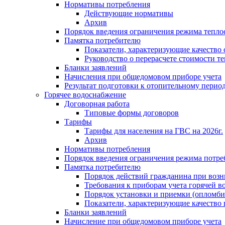
Нормативы потребления
Действующие нормативы
Архив
Порядок введения ограничения режима тепл
Памятка потребителю
Показатели, характеризующие качество
Руководство о перерасчете стоимости т
Бланки заявлений
Начисления при общедомовом приборе учета
Результат подготовки к отопительному перио
Горячее водоснабжение
Договорная работа
Типовые формы договоров
Тарифы
Тарифы для населения на ГВС на 2026г.
Архив
Нормативы потребления
Порядок введения ограничения режима потре
Памятка потребителю
Порядок действий гражданина при возн
Требования к приборам учета горячей в
Порядок установки и приемки (опломби
Показатели, характеризующие качество
Бланки заявлений
Начисление при общедомовом приборе учета