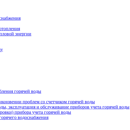
оснабжения
 отопления
епловой энергии
ду
бления горячей воды
икновении проблем со счетчиком горячей воды
оды, эксплуатация и обслуживание приборов учета горячей воды
ровки) прибора учета горячей воды
 горячего водоснабжения