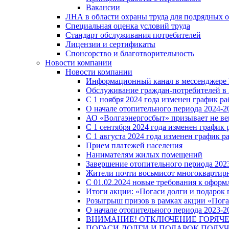
Вакансии
ЛНА в области охраны труда для подрядных 
Специальная оценка условий труда
Стандарт обслуживания потребителей
Лицензии и сертификаты
Спонсорство и благотворительность
Новости компании
Новости компании
Информационный канал в мессенджере
Обслуживание граждан-потребителей в 
С 1 ноября 2024 года изменен график 
О начале отопительного периода 2024-20
АО «Волгаэнергосбыт» призывает не ве
С 1 сентября 2024 года изменен графи
С 1 августа 2024 года изменен график 
Прием платежей населения
Нанимателям жилых помещений
Завершение отопительного периода 2023
Жители почти восьмисот многоквартирн
С 01.02.2024 новые требования к оформ
Итоги акции: «Погаси долги и подарок
Розыгрыш призов в рамках акции «Пога
О начале отопительного периода 2023-20
ВНИМАНИЕ! ОТКЛЮЧЕНИЕ ГОРЯЧ
ПОГАСИ ДОЛГИ И ПОДАРОК ПОЛУЧ