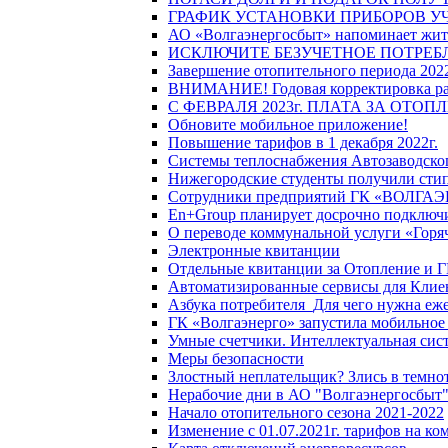
ГРАФИК УСТАНОВКИ ПРИБОРОВ У
АО «Волгаэнергосбыт» напоминает жите
ИСКЛЮЧИТЕ БЕЗУЧЕТНОЕ ПОТРЕБ
Завершение отопительного периода 2022
ВНИМАНИЕ! Годовая корректировка разм
С ФЕВРАЛЯ 2023г. ПЛАТА ЗА ОТО
Обновите мобильное приложение!
Повышение тарифов в 1 декабря 2022г.
Системы теплоснабжения Автозаводског
Нижегородские студенты получили стип
Сотрудники предприятий ГК «ВОЛГАЭНЕ
En+Group планирует досрочно подключи
О переводе коммунальной услуги «Горяч
Электронные квитанции
Отдельные квитанции за Отопление и Г
Автоматизированные сервисы для Клие
Азбука потребителя_Для чего нужна еже
ГК «Волгаэнерго» запустила мобильное
Умные счетчики. Интеллектуальная сист
Меры безопасности
Злостный неплательщик? Злись в темно
Нерабочие дни в АО "Волгаэнергосбыт
Начало отопительного сезона 2021-2022
Изменение с 01.07.2021г. тарифов на к