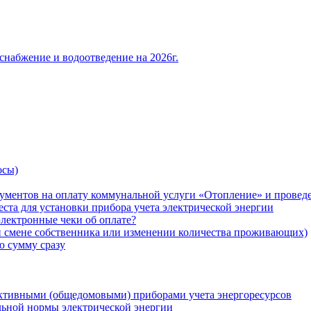
снабжение и водоотведение на 2026г.
осы)
ументов на оплату коммунальной услуги «Отопление» и проведе
ста для установки прибора учета электрической энергии
лектронные чеки об оплате?
ри смене собственника или изменении количества проживающих)
ю сумму сразу
ктивными (общедомовыми) приборами учета энергоресурсов
льной нормы электрической энергии