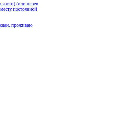
 части) (или перев
 месту постоянной
раждан, проживаю