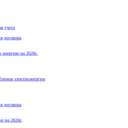
в учета
я договора
 энергию на 2026г.
бления электроэнергии
я договора
е на 2026г.