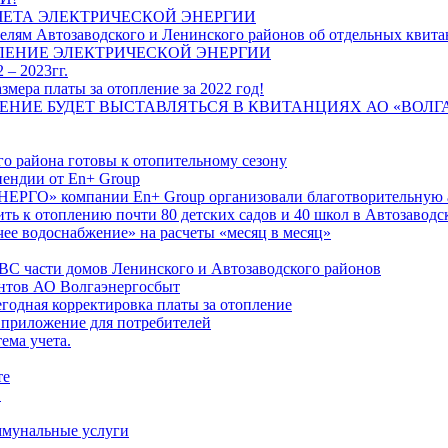
ЧЕТА ЭЛЕКТРИЧЕСКОЙ ЭНЕРГИИ
лям Автозаводского и Ленинского районов об отдельных квитан
ЛЕНИЕ ЭЛЕКТРИЧЕСКОЙ ЭНЕРГИИ
 – 2023гг.
ера платы за отопление за 2022 год!
ПЛЕНИЕ БУДЕТ ВЫСТАВЛЯТЬСЯ В КВИТАНЦИЯХ АО «ВОЛ
о района готовы к отопительному сезону
ендии от En+ Group
РГО» компании En+ Group организовали благотворительную а
ть к отоплению почти 80 детских садов и 40 школ в Автозавод
ее водоснабжение» на расчеты «месяц в месяц»
ВС части домов Ленинского и Автозаводского районов
нтов АО Волгаэнергосбыт
годная корректировка платы за отопление
 приложение для потребителей
ема учета.
те
"
оммунальные услуги