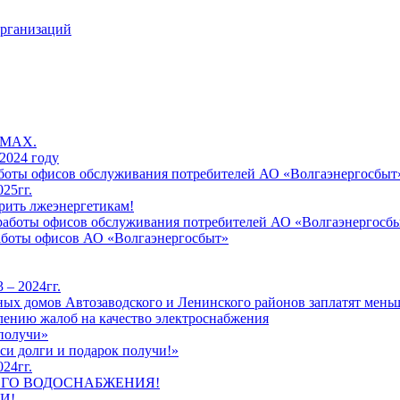
организаций
 MAX.
2024 году
работы офисов обслуживания потребителей АО «Волгаэнергосбыт
25гг.
рить лжеэнергетикам!
к работы офисов обслуживания потребителей АО «Волгаэнергосб
работы офисов АО «Волгаэнергосбыт»
 – 2024гг.
ых домов Автозаводского и Ленинского районов заплатят меньш
лению жалоб на качество электроснабжения
 получи»
си долги и подарок получи!»
24гг.
ЕГО ВОДОСНАБЖЕНИЯ!
И!