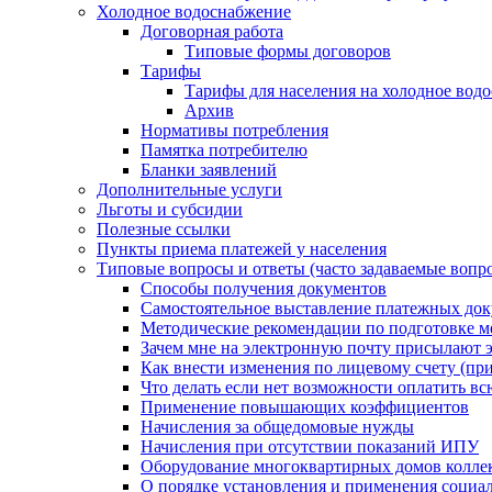
Холодное водоснабжение
Договорная работа
Типовые формы договоров
Тарифы
Тарифы для населения на холодное водо
Архив
Нормативы потребления
Памятка потребителю
Бланки заявлений
Дополнительные услуги
Льготы и субсидии
Полезные ссылки
Пункты приема платежей у населения
Типовые вопросы и ответы (часто задаваемые вопр
Способы получения документов
Самостоятельное выставление платежных док
Методические рекомендации по подготовке ме
Зачем мне на электронную почту присылают э
Как внести изменения по лицевому счету (п
Что делать если нет возможности оплатить вс
Применение повышающих коэффициентов
Начисления за общедомовые нужды
Начисления при отсутствии показаний ИПУ
Оборудование многоквартирных домов колле
О порядке установления и применения социа