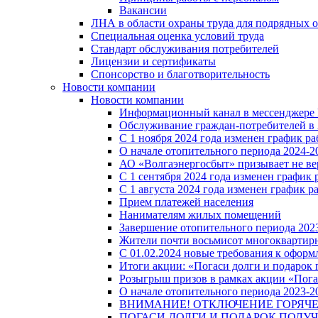
Вакансии
ЛНА в области охраны труда для подрядных 
Специальная оценка условий труда
Стандарт обслуживания потребителей
Лицензии и сертификаты
Спонсорство и благотворительность
Новости компании
Новости компании
Информационный канал в мессенджере
Обслуживание граждан-потребителей в 
С 1 ноября 2024 года изменен график 
О начале отопительного периода 2024-20
АО «Волгаэнергосбыт» призывает не ве
С 1 сентября 2024 года изменен графи
С 1 августа 2024 года изменен график 
Прием платежей населения
Нанимателям жилых помещений
Завершение отопительного периода 2023
Жители почти восьмисот многоквартирн
С 01.02.2024 новые требования к оформ
Итоги акции: «Погаси долги и подарок
Розыгрыш призов в рамках акции «Пога
О начале отопительного периода 2023-20
ВНИМАНИЕ! ОТКЛЮЧЕНИЕ ГОРЯЧ
ПОГАСИ ДОЛГИ И ПОДАРОК ПОЛУЧ