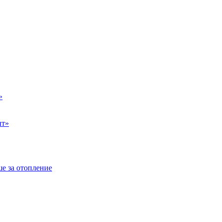
»
ыт»
е за отопление