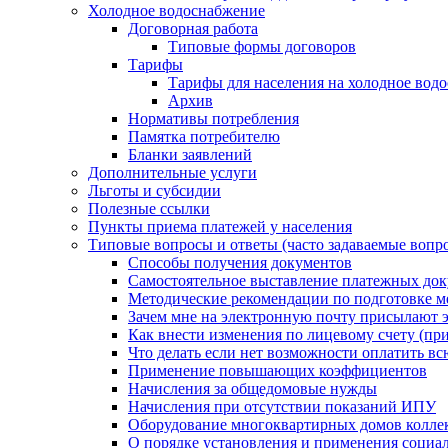
Холодное водоснабжение
Договорная работа
Типовые формы договоров
Тарифы
Тарифы для населения на холодное водо
Архив
Нормативы потребления
Памятка потребителю
Бланки заявлений
Дополнительные услуги
Льготы и субсидии
Полезные ссылки
Пункты приема платежей у населения
Типовые вопросы и ответы (часто задаваемые вопр
Способы получения документов
Самостоятельное выставление платежных док
Методические рекомендации по подготовке ме
Зачем мне на электронную почту присылают э
Как внести изменения по лицевому счету (п
Что делать если нет возможности оплатить вс
Применение повышающих коэффициентов
Начисления за общедомовые нужды
Начисления при отсутствии показаний ИПУ
Оборудование многоквартирных домов колле
О порядке установления и применения социа