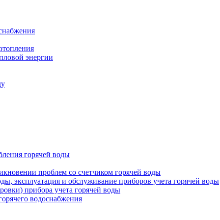
оснабжения
 отопления
епловой энергии
ду
бления горячей воды
икновении проблем со счетчиком горячей воды
оды, эксплуатация и обслуживание приборов учета горячей воды
ровки) прибора учета горячей воды
 горячего водоснабжения