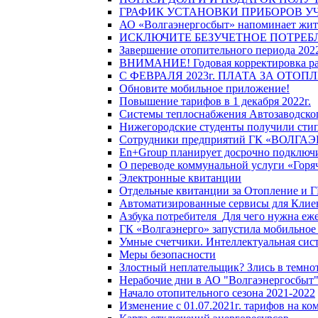
ГРАФИК УСТАНОВКИ ПРИБОРОВ У
АО «Волгаэнергосбыт» напоминает жите
ИСКЛЮЧИТЕ БЕЗУЧЕТНОЕ ПОТРЕБ
Завершение отопительного периода 2022
ВНИМАНИЕ! Годовая корректировка разм
С ФЕВРАЛЯ 2023г. ПЛАТА ЗА ОТО
Обновите мобильное приложение!
Повышение тарифов в 1 декабря 2022г.
Системы теплоснабжения Автозаводског
Нижегородские студенты получили стип
Сотрудники предприятий ГК «ВОЛГАЭНЕ
En+Group планирует досрочно подключи
О переводе коммунальной услуги «Горяч
Электронные квитанции
Отдельные квитанции за Отопление и Г
Автоматизированные сервисы для Клие
Азбука потребителя_Для чего нужна еже
ГК «Волгаэнерго» запустила мобильное
Умные счетчики. Интеллектуальная сист
Меры безопасности
Злостный неплательщик? Злись в темно
Нерабочие дни в АО "Волгаэнергосбыт
Начало отопительного сезона 2021-2022
Изменение с 01.07.2021г. тарифов на к