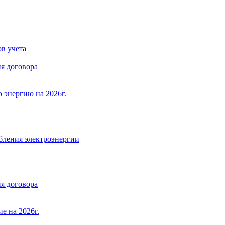
в учета
я договора
 энергию на 2026г.
бления электроэнергии
я договора
е на 2026г.