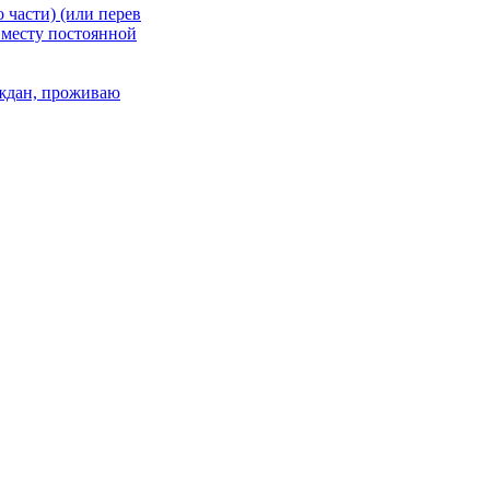
 части) (или перев
 месту постоянной
раждан, проживаю