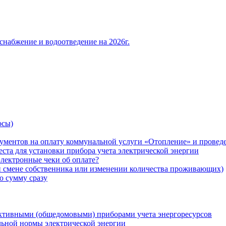
снабжение и водоотведение на 2026г.
осы)
ументов на оплату коммунальной услуги «Отопление» и проведе
ста для установки прибора учета электрической энергии
лектронные чеки об оплате?
ри смене собственника или изменении количества проживающих)
ю сумму сразу
ктивными (общедомовыми) приборами учета энергоресурсов
льной нормы электрической энергии