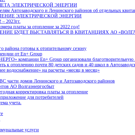
ЧЕТА ЭЛЕКТРИЧЕСКОЙ ЭНЕРГИИ
лям Автозаводского и Ленинского районов об отдельных квитан
ЛЕНИЕ ЭЛЕКТРИЧЕСКОЙ ЭНЕРГИИ
 – 2023гг.
ера платы за отопление за 2022 год!
ПЛЕНИЕ БУДЕТ ВЫСТАВЛЯТЬСЯ В КВИТАНЦИЯХ АО «ВОЛ
о района готовы к отопительному сезону
ендии от En+ Group
РГО» компании En+ Group организовали благотворительную а
ть к отоплению почти 80 детских садов и 40 школ в Автозавод
ее водоснабжение» на расчеты «месяц в месяц»
ВС части домов Ленинского и Автозаводского районов
нтов АО Волгаэнергосбыт
годная корректировка платы за отопление
 приложение для потребителей
ема учета.
те
"
оммунальные услуги