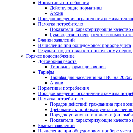
Нормативы потребления
Действующие нормативы
Архив
Порядок введения ограничения режима тепл
Памятка потребителю
Показатели, характеризующие качество
Руководство о перерасчете стоимости т
Бланки заявлений
Начисления при общедомовом приборе учета
Результат подготовки к отопительному перио
Горячее водоснабжение
Договорная работа
Типовые формы договоров
Тарифы
Тарифы для населения на ГВС на 2026г.
Архив
Нормативы потребления
Порядок введения ограничения режима потре
Памятка потребителю
Порядок действий гражданина при возн
Требования к приборам учета горячей в
Порядок установки и приемки (опломби
Показатели, характеризующие качество
Бланки заявлений
Начисление при общедомовом приборе учета