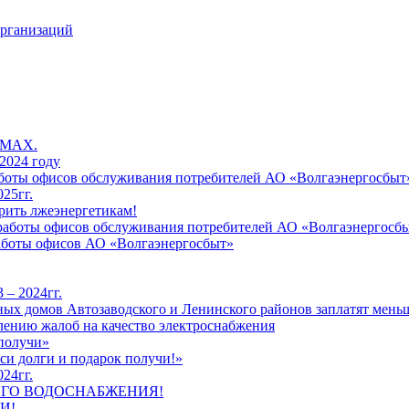
организаций
 MAX.
2024 году
работы офисов обслуживания потребителей АО «Волгаэнергосбыт
25гг.
рить лжеэнергетикам!
к работы офисов обслуживания потребителей АО «Волгаэнергосб
работы офисов АО «Волгаэнергосбыт»
 – 2024гг.
ых домов Автозаводского и Ленинского районов заплатят меньш
лению жалоб на качество электроснабжения
 получи»
си долги и подарок получи!»
24гг.
ЕГО ВОДОСНАБЖЕНИЯ!
И!