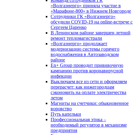
Команда сотрудников ГК
«Волгаэнерго» приняла участие в
«Марафоне-800» в Нижнем Новгороде
Сотрудники ГК «Волгаэнерго»
обсудили COVID-19 на online-встрече с
Сергеем Царенко
В Ленинском районе завершен летний
ремонт тепломагистрали
«Волгаэнерго» продолжает
модернизацию системы горячего
водоснабжения в Автозаводском
районе
En+ Group проводит прививочную
кампанию против коронавирусной
инфекции
Выключаем все из сети и оформляем
перерасчет: как нижегородцам
сэкономить на оплате электричества
летом
Магниты на счетчики: обыкновенное
воровство
Путь капельки
Профессиональная этика –
необходимый регулятор в механизме
предприятия