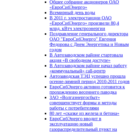
Общее собрание акционеров ОАО
«ЕвроСибЭнерго»
Всемирный день воды
В 2011 г. электростанции ОАО
«ЕвроСибЭнерго» произвели 80,4
млрд. кВтч электроэнергии
Поздравление генерального директора
ОАО "ЕвроСибЭнерго" Евгения
Федорова с Днем Энергетика и Новым
годом
В Автозаводском районе стартовала
акция «В свободном доступе»
В Автозаводском районе начал работу
«коммунальный» call-центр
Автозаводская ТЭЦ успешно прошла
осенне-зимний период 2010-2011 годов
ЕвроСибЭнерго активно готовится к
прохождению весеннего паводка
ЗАО «Волгаэнергосбыт»
совершенствует формы и методы
работы с потребителями
80 лет «сказке из железа и бетона»
ЕвроСибЭнерго вводит в
эксплуатацию новый
газораспределительный пункт на