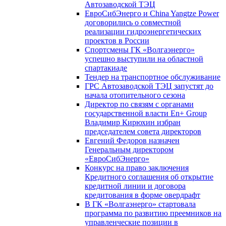
Автозаводской ТЭЦ
ЕвроСибЭнерго и China Yangtze Power
договорились о совместной
реализации гидроэнергетических
проектов в России
Спортсмены ГК «Волгаэнерго»
успешно выступили на областной
спартакиаде
Тендер на транспортное обслуживание
ГРС Автозаводской ТЭЦ запустят до
начала отопительного сезона
Директор по связям с органами
государственной власти En+ Group
Владимир Кирюхин избран
председателем совета директоров
Евгений Федоров назначен
Генеральным директором
«ЕвроСибЭнерго»
Конкурс на право заключения
Кредитного соглашения об открытие
кредитной линии и договора
кредитования в форме овердрафт
В ГК «Волгаэнерго» стартовала
программа по развитию преемников на
управленческие позиции в