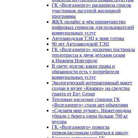
ГК «Волгаэнерго» расширила список
участников льготной жилищной
программы
ЖКХ онлайн: в чём преимущество
цифровых сервисов для пользователей
коммунальных услуг
Автозаводская ТЭЦ к зиме готова
90 лет Автозаводской ТЭЦ
ГК «Волгаэнерго» досрочно построила
теплотрассы к двум детским садам
в Нижнем Новгороде
В свете долгов: какие права и
обязанности есть у потребителя
коммунальных услуг
Экологический интерактивный макет
создан в музее «Кварки» на средства
гранта от En+ Group
Тепловые насосные станции ГК
«Волгаэнерго» стали арт-объектами
«Сделаем мир лучше». Нижегородцы
убрали с берега озера больше 700 кг
мусора
ГК «Волгаэнерго» помогла
первоклассникам собраться в школу