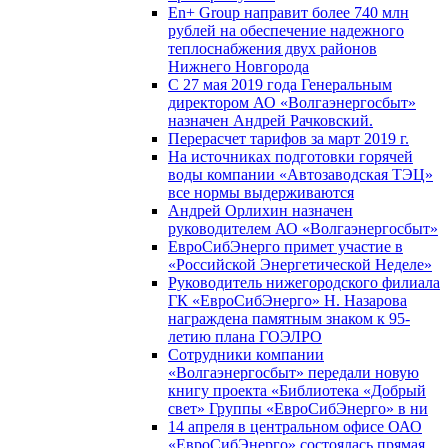
En+ Group направит более 740 млн
рублей на обеспечение надежного
теплоснабжения двух районов
Нижнего Новгорода
С 27 мая 2019 года Генеральным
директором АО «Волгаэнергосбыт»
назначен Андрей Рачковский.
Перерасчет тарифов за март 2019 г.
На источниках подготовки горячей
воды компании «Автозаводская ТЭЦ»
все нормы выдерживаются
Андрей Орлихин назначен
руководителем АО «Волгаэнергосбыт»
ЕвроСибЭнерго примет участие в
«Российской Энергетической Неделе»
Руководитель нижегородского филиала
ГК «ЕвроСибЭнерго» Н. Назарова
награждена памятным знаком к 95-
летию плана ГОЭЛРО
Сотрудники компании
«Волгаэнергосбыт» передали новую
книгу проекта «Библиотека «Добрый
свет» Группы «ЕвроСибЭнерго» в ни
14 апреля в центральном офисе ОАО
«ЕвроСибЭнерго» состоялась прямая