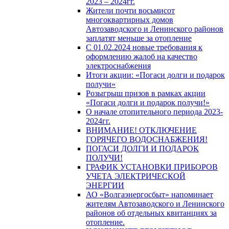
2023 – 2024гг.
Жители почти восьмисот
многоквартирных домов
Автозаводского и Ленинского районов
заплатят меньше за отопление
С 01.02.2024 новые требования к
оформлению жалоб на качество
электроснабжения
Итоги акции: «Погаси долги и подарок
получи»
Розыгрыш призов в рамках акции
«Погаси долги и подарок получи!»
О начале отопительного периода 2023-
2024гг.
ВНИМАНИЕ! ОТКЛЮЧЕНИЕ
ГОРЯЧЕГО ВОДОСНАБЖЕНИЯ!
ПОГАСИ ДОЛГИ И ПОДАРОК
ПОЛУЧИ!
ГРАФИК УСТАНОВКИ ПРИБОРОВ
УЧЕТА ЭЛЕКТРИЧЕСКОЙ
ЭНЕРГИИ
АО «Волгаэнергосбыт» напоминает
жителям Автозаводского и Ленинского
районов об отдельных квитанциях за
отопление.