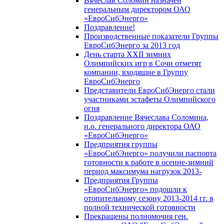
Вячеслав Соломин назначен
генеральным директором ОАО
«ЕвроСибЭнерго»
Поздравление!
Производственные показатели Группы
ЕвроСибЭнерго за 2013 год
День старта XXII зимних
Олимпийских игр в Сочи отметят
компании, входящие в Группу
ЕвроСибЭнерго
Представители ЕвроСибЭнерго стали
участниками эстафеты Олимпийского
огня
Поздравление Вячеслава Соломина,
и.о. генерального директора ОАО
«ЕвроСибЭнерго»
Предприятия группы
«ЕвроСибЭнерго» получили паспорта
готовности к работе в осенне-зимний
период максимума нагрузок 2013-
Предприятия Группы
«ЕвроСибЭнерго» подошли к
отопительному сезону 2013-2014 гг. в
полной технической готовности
Прекращены полномочия ген.