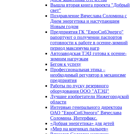
Вышла вторая книга проекта "Добрый
свет"
Поздравление Вячеслава Соломина с
Днем энергетика и наступающим
Новым годом
Предприятия ГК "ЕвроСибЭнерго"
рапортуют о получении паспортов
готовности к работе в осенне-зимний
период максимума нагр
Автозаводская ТЭЦ готова к осенне-
зимним нагрузкам
Бегом к успеху
Профессиональная этика –
необходимый регулятор в механизме
предприятия
Работы по пуску резервного
оборудования ООО "АТЭЦ"
Лучшие изобретатели Нижегородской
области
Интервью генерального директора
ОАО "ЕвроСибЭнеого" Вячеслава
Соломина, Интерфакс.
«Добрая энергетика» для детей
«Мир на кончиках пальцев»