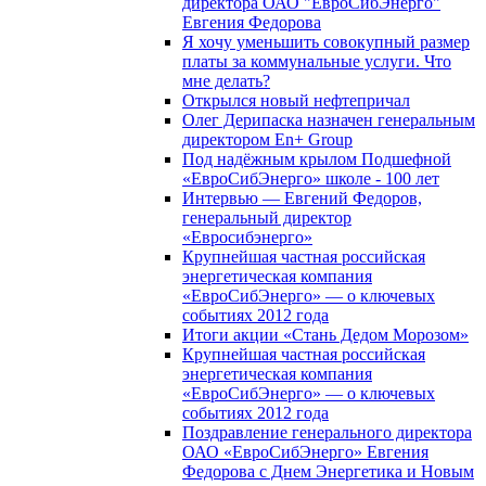
директора ОАО "ЕвроСибЭнерго"
Евгения Федорова
Я хочу уменьшить совокупный размер
платы за коммунальные услуги. Что
мне делать?
Открылся новый нефтепричал
Олег Дерипаска назначен генеральным
директором En+ Group
Под надёжным крылом Подшефной
«ЕвроСибЭнерго» школе - 100 лет
Интервью — Евгений Федоров,
генеральный директор
«Евросибэнерго»
Крупнейшая частная российская
энергетическая компания
«ЕвроСибЭнерго» — о ключевых
событиях 2012 года
Итоги акции «Стань Дедом Морозом»
Крупнейшая частная российская
энергетическая компания
«ЕвроСибЭнерго» — о ключевых
событиях 2012 года
Поздравление генерального директора
ОАО «ЕвроСибЭнерго» Евгения
Федорова с Днем Энергетика и Новым