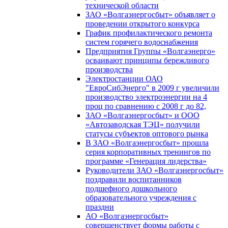
технической области
ЗАО «Волгаэнергосбыт» объявляет о
проведении открытого конкурса
График профилактического ремонта
систем горячего водоснабжения
Предприятия Группы «Волгаэнерго»
осваивают принципы бережливого
производства
Электростанции ОАО
"ЕвроСибЭнерго" в 2009 г увеличили
производство электроэнергии на 4
проц по сравнению с 2008 г до 82,
ЗАО «Волгаэнергосбыт» и ООО
«Автозаводская ТЭЦ» получили
статусы субъектов оптового рынка
В ЗАО «Волгаэнергосбыт» прошла
серия корпоративных тренингов по
программе «Генерация лидерства»
Руководители ЗАО «Волгаэнергосбыт»
поздравили воспитанников
подшефного дошкольного
образовательного учреждения с
праздни
АО «Волгаэнергосбыт»
совершенствует формы работы с