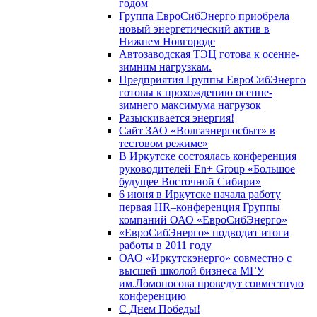
годом
Группа ЕвроСибЭнерго приобрела
новый энергетический актив в
Нижнем Новгороде
Автозаводская ТЭЦ готова к осенне-
зимним нагрузкам.
Предприятия Группы ЕвроСибЭнерго
готовы к прохождению осенне-
зимнего максимума нагрузок
Разыскивается энергия!
Сайт ЗАО «Волгаэнергосбыт» в
тестовом режиме»
В Иркутске состоялась конференция
руководителей En+ Group «Большое
будущее Восточной Сибири»
6 июня в Иркутске начала работу
первая HR–конференция Группы
компаний ОАО «ЕвроСибЭнерго»
«ЕвроСибЭнерго» подводит итоги
работы в 2011 году
ОАО «Иркутскэнерго» совместно с
высшей школой бизнеса МГУ
им.Ломоносова проведут совместную
конференцию
С Днем Победы!