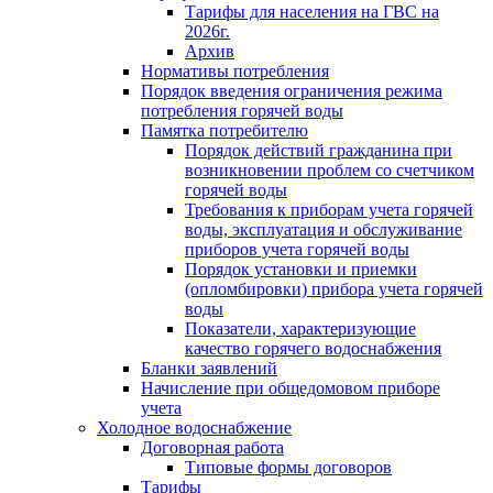
Тарифы для населения на ГВС на
2026г.
Архив
Нормативы потребления
Порядок введения ограничения режима
потребления горячей воды
Памятка потребителю
Порядок действий гражданина при
возникновении проблем со счетчиком
горячей воды
Требования к приборам учета горячей
воды, эксплуатация и обслуживание
приборов учета горячей воды
Порядок установки и приемки
(опломбировки) прибора учета горячей
воды
Показатели, характеризующие
качество горячего водоснабжения
Бланки заявлений
Начисление при общедомовом приборе
учета
Холодное водоснабжение
Договорная работа
Типовые формы договоров
Тарифы