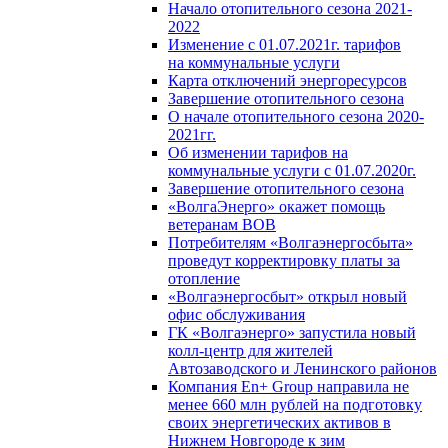
Начало отопительного сезона 2021-
2022
Изменение с 01.07.2021г. тарифов
на коммунальные услуги
Карта отключений энергоресурсов
Завершение отопительного сезона
О начале отопительного сезона 2020-
2021гг.
Об изменении тарифов на
коммунальные услуги с 01.07.2020г.
Завершение отопительного сезона
«ВолгаЭнерго» окажет помощь
ветеранам ВОВ
Потребителям «Волгаэнергосбыта»
проведут корректировку платы за
отопление
«Волгаэнергосбыт» открыл новый
офис обслуживания
ГК «Волгаэнерго» запустила новый
колл-центр для жителей
Автозаводского и Ленинского районов
Компания En+ Group направила не
менее 660 млн рублей на подготовку
своих энергетических активов в
Нижнем Новгороде к зим