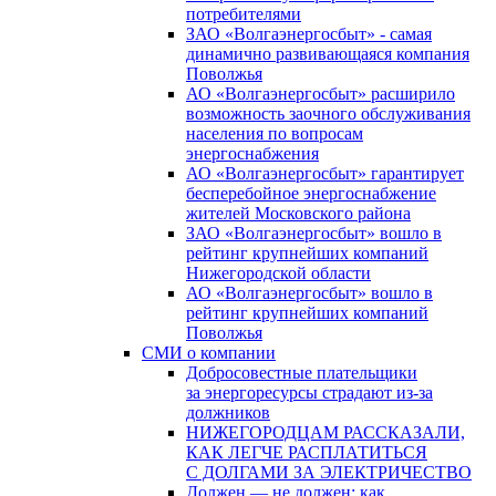
потребителями
ЗАО «Волгаэнергосбыт» - самая
динамично развивающаяся компания
Поволжья
АО «Волгаэнергосбыт» расширило
возможность заочного обслуживания
населения по вопросам
энергоснабжения
АО «Волгаэнергосбыт» гарантирует
бесперебойное энергоснабжение
жителей Московского района
ЗАО «Волгаэнергосбыт» вошло в
рейтинг крупнейших компаний
Нижегородской области
АО «Волгаэнергосбыт» вошло в
рейтинг крупнейших компаний
Поволжья
СМИ о компании
Добросовестные плательщики
за энергоресурсы страдают из-за
должников
НИЖЕГОРОДЦАМ РАССКАЗАЛИ,
КАК ЛЕГЧЕ РАСПЛАТИТЬСЯ
С ДОЛГАМИ ЗА ЭЛЕКТРИЧЕСТВО
Должен — не должен: как