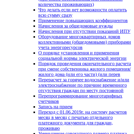
количества проживающих)
Что делать если нет возможности оплатить
всю сумму сразу
Применение повышающих коэффициентов
Начисления за общедомовые нужды
Начисления при отсутствии показаний ИПУ
Оборудование многоквартирных домов
коллективными (общедомовыми) приборами
учета энергоресурсов
О порядке установления и применения
социальной нормы электрической энергии
Порядок проведения окончательного расчета
при смене собственника жилого помещения/
жилого дома (или его части) (или перев
Перерасчет за горячее водоснабжение и/или
электроснабжение по причине временного
отсутствия граждан по месту постоянной
Перепрограммирование многотарифных
счетчиков
Запись на прием
Переход с 01.06.2019г. на систему расчетов
месяц в месяц с печатью отдельного
платежного документа для граждан,
проживаю
Уменьшение совокупного размера платежа