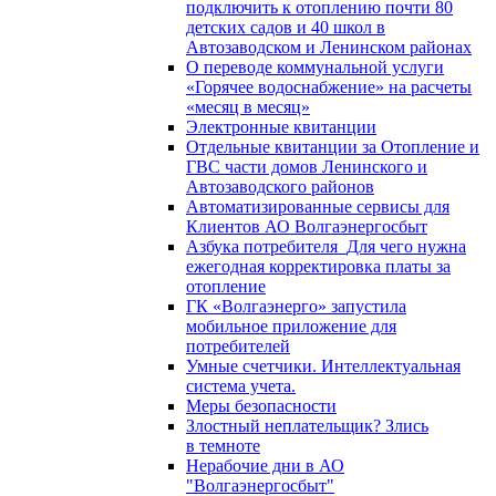
подключить к отоплению почти 80
детских садов и 40 школ в
Автозаводском и Ленинском районах
О переводе коммунальной услуги
«Горячее водоснабжение» на расчеты
«месяц в месяц»
Электронные квитанции
Отдельные квитанции за Отопление и
ГВС части домов Ленинского и
Автозаводского районов
Автоматизированные сервисы для
Клиентов АО Волгаэнергосбыт
Азбука потребителя_Для чего нужна
ежегодная корректировка платы за
отопление
ГК «Волгаэнерго» запустила
мобильное приложение для
потребителей
Умные счетчики. Интеллектуальная
система учета.
Меры безопасности
Злостный неплательщик? Злись
в темноте
Нерабочие дни в АО
"Волгаэнергосбыт"