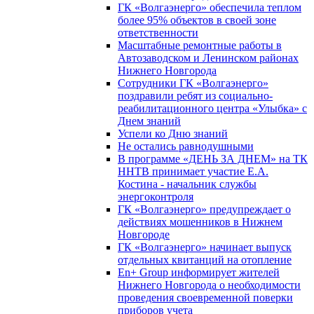
ГК «Волгаэнерго» обеспечила теплом
более 95% объектов в своей зоне
ответственности
Масштабные ремонтные работы в
Автозаводском и Ленинском районах
Нижнего Новгорода
Сотрудники ГК «Волгаэнерго»
поздравили ребят из социально-
реабилитационного центра «Улыбка» с
Днем знаний
Успели ко Дню знаний
Не остались равнодушными
В программе «ДЕНЬ ЗА ДНЕМ» на ТК
ННТВ принимает участие Е.А.
Костина - начальник службы
энергоконтроля
ГК «Волгаэнерго» предупреждает о
действиях мошенников в Нижнем
Новгороде
ГК «Волгаэнерго» начинает выпуск
отдельных квитанций на отопление
En+ Group информирует жителей
Нижнего Новгорода о необходимости
проведения своевременной поверки
приборов учета