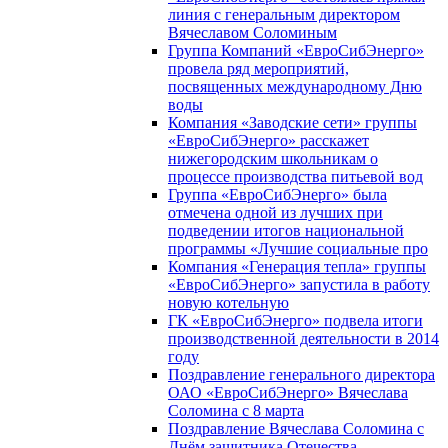
линия с генеральным директором
Вячеславом Соломиным
Группа Компаний «ЕвроСибЭнерго»
провела ряд мероприятий,
посвященных международному Дню
воды
Компания «Заводские сети» группы
«ЕвроСибЭнерго» расскажет
нижегородским школьникам о
процессе производства питьевой вод
Группа «ЕвроСибЭнерго» была
отмечена одной из лучших при
подведении итогов национальной
программы «Лучшие социальные про
Компания «Генерация тепла» группы
«ЕвроСибЭнерго» запустила в работу
новую котельную
ГК «ЕвроСибЭнерго» подвела итоги
производственной деятельности в 2014
году
Поздравление генерального директора
ОАО «ЕвроСибЭнерго» Вячеслава
Соломина с 8 марта
Поздравление Вячеслава Соломина с
Днём защитника Отечества