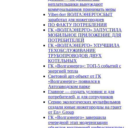
неплательщики вынуждают
коммунальщиков принимать меры
Viber-бот ВОЛГАЭНЕРГОСБЫТ
заработал для нижегородцев
ПО ФАКТУ ПОТРЕБЛЕНИЯ
ГК «ВОЛГАЭНЕРГО» ЗАПУСТИЛА
МОБИЛЬНОЕ ПРИЛОЖЕНИЕ ДЛЯ
ПОТРЕБИТЕЛЕЙ
ГК «ВОЛГАЭНЕРГО» УЛУЧШИЛА
ТЕХОБСЛУЖИВАНИЕ
ТРУБОПРОВОДОВ ДВУХ
КОТЕЛЬНЫХ
ГК «Волгаэнерго»: ТОП-5 событий с
энергией тепла
Световой арт-объект от ГК
«Волгаэнерго» появился в
Автозаводском парке
Главное — создать условия: и для
потребителей, и для сотрудников
Серию экологических мультфильмов
создали юные нижегородцы на грант
от En+ Group
ГК «Волгаэнерго» завершила
очередной этап модернизации
объектов внутренней инфраструктуры