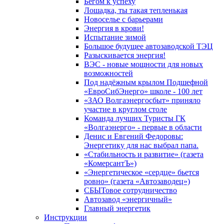
Бегом к успеху
Лошадка, ты такая тепленькая
Новоселье с барьерами
Энергия в крови!
Испытание зимой
Большое будущее автозаводской ТЭЦ
Разыскивается энергия!
ВЭС - новые мощности для новых
возможностей
Под надёжным крылом Подшефной
«ЕвроСибЭнерго» школе - 100 лет
«ЗАО Волгаэнергосбыт» приняло
участие в круглом столе
Команда лучших Туристы ГК
«Волгаэнерго» - первые в области
Денис и Евгений Федоровы:
Энергетику для нас выбрал папа.
«Стабильность и развитие» (газета
«КомерсантЪ»)
«Энергетическое «сердце» бьется
ровно» (газета «Автозаводец»)
СБЫТовое сотрудничество
Автозавод «энергичный»
Главный энергетик
Инструкции