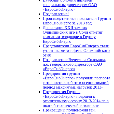
Вячеслав Соломин назначен
генеральным директором ОАО
«ЕвроСибЭнерго»
Поздравление!
Производственные показатели Группы
ЕвроСибЭнерго за 2013 год
День старта XXII зимних
Олимпийских игр в Сочи отметят
компании, входящие в Группу
ЕвроСибЭнерго
Представители ЕвроСибЭнерго стали
участниками эстафеты Олимпийского
огня
Поздравление Вячеслава Соломина,
и.о. генерального директора ОАО
«ЕвроСибЭнерго»
Предприятия группы
«ЕвроСибЭнерго» получили паспорта
готовности к работе в осенне-зимний
период максимума нагрузок 2013-
Предприятия Группы
«ЕвроСибЭнерго» подошли к
отопительному сезону 2013-2014 гг. в
полной технической готовности
Прекращены полномочия ген.