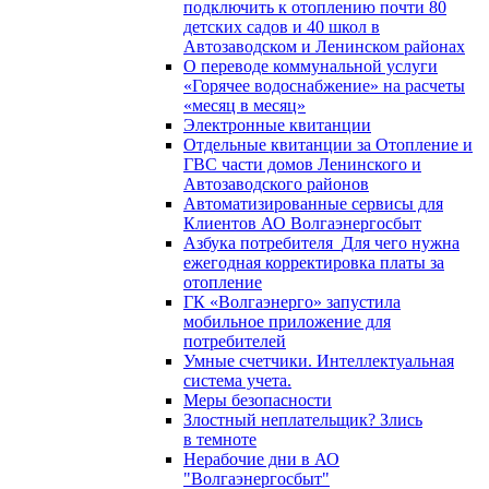
подключить к отоплению почти 80
детских садов и 40 школ в
Автозаводском и Ленинском районах
О переводе коммунальной услуги
«Горячее водоснабжение» на расчеты
«месяц в месяц»
Электронные квитанции
Отдельные квитанции за Отопление и
ГВС части домов Ленинского и
Автозаводского районов
Автоматизированные сервисы для
Клиентов АО Волгаэнергосбыт
Азбука потребителя_Для чего нужна
ежегодная корректировка платы за
отопление
ГК «Волгаэнерго» запустила
мобильное приложение для
потребителей
Умные счетчики. Интеллектуальная
система учета.
Меры безопасности
Злостный неплательщик? Злись
в темноте
Нерабочие дни в АО
"Волгаэнергосбыт"