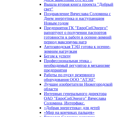
Вышла вторая книга проекта "Добрый
свет"
Поздравление Вячеслава Соломина с
Днем энергетика и наступающим
Новым годом
Предприятия ГК "ЕвроСибЭнерго"
рапортуют о получении паспортов
готовности к работе в осенне-зимний
период максимума нагр
Автозаводская ТЭЦ готова к осенне-
зимним нагрузкам
Бегом к успеху
Профессиональная этика –
необходимый регулятор в механизме
предприятия
Работы по пуску резервного
оборудования ООО "АТЭЦ"
Лучшие изобретатели Нижегородской
области
Интервью генерального директора
ОАО "ЕвроСибЭнеого" Вячеслава
Соломина, Интерфакс.
«Добрая энергетика» для детей
«Мир на кончиках пальцев»