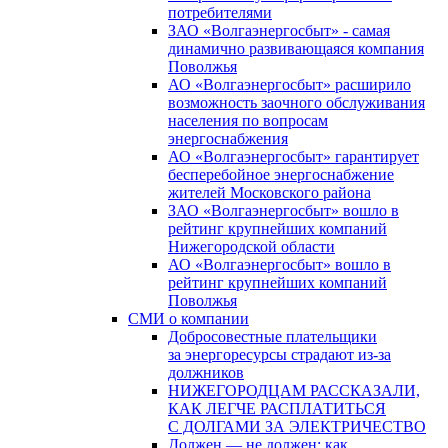
потребителями
ЗАО «Волгаэнергосбыт» - самая
динамично развивающаяся компания
Поволжья
АО «Волгаэнергосбыт» расширило
возможность заочного обслуживания
населения по вопросам
энергоснабжения
АО «Волгаэнергосбыт» гарантирует
бесперебойное энергоснабжение
жителей Московского района
ЗАО «Волгаэнергосбыт» вошло в
рейтинг крупнейших компаний
Нижегородской области
АО «Волгаэнергосбыт» вошло в
рейтинг крупнейших компаний
Поволжья
СМИ о компании
Добросовестные плательщики
за энергоресурсы страдают из-за
должников
НИЖЕГОРОДЦАМ РАССКАЗАЛИ,
КАК ЛЕГЧЕ РАСПЛАТИТЬСЯ
С ДОЛГАМИ ЗА ЭЛЕКТРИЧЕСТВО
Должен — не должен: как