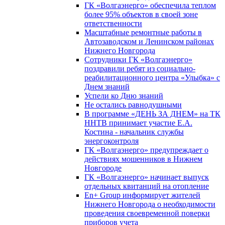
ГК «Волгаэнерго» обеспечила теплом
более 95% объектов в своей зоне
ответственности
Масштабные ремонтные работы в
Автозаводском и Ленинском районах
Нижнего Новгорода
Сотрудники ГК «Волгаэнерго»
поздравили ребят из социально-
реабилитационного центра «Улыбка» с
Днем знаний
Успели ко Дню знаний
Не остались равнодушными
В программе «ДЕНЬ ЗА ДНЕМ» на ТК
ННТВ принимает участие Е.А.
Костина - начальник службы
энергоконтроля
ГК «Волгаэнерго» предупреждает о
действиях мошенников в Нижнем
Новгороде
ГК «Волгаэнерго» начинает выпуск
отдельных квитанций на отопление
En+ Group информирует жителей
Нижнего Новгорода о необходимости
проведения своевременной поверки
приборов учета