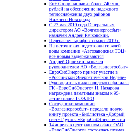
En+ Group направит более 740 млн
рублей на обеспечение надежного
теплоснабжения двух районов
Нижнего Новгорода
С 27 мая 2019 года Генеральным
директором АО «Волгаэнергосбыт»
назначен Андрей Рачковский.
Перерасчет тарифов за март 2019 г.
На источниках подготовки горячей
воды компании «Автозаводская ТЭЦ»
все нормы выдерживаются
Андрей Орлихин назначен
руководителем АО «Волгаэнергосбыт»
ЕвроСибЭнерго примет участие в
«Российской Энергетической Неделе»
Руководитель нижегородского филиала
ГК «ЕвроСибЭнерго» Н. Назарова
награждена памятным знаком к 95-
летию плана ГОЭЛРО
Сотрудники компании
«Волгаэнергосбыт» передали новую
книгу проекта «Библиотека «Добрый
свет» Группы «ЕвроСибЭнерго» в ни
14 апреля в центральном офисе ОАО
«ЕвроСибЭнерго» состоялась прямая