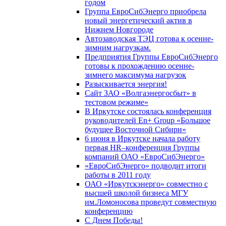
годом
Группа ЕвроСибЭнерго приобрела
новый энергетический актив в
Нижнем Новгороде
Автозаводская ТЭЦ готова к осенне-
зимним нагрузкам.
Предприятия Группы ЕвроСибЭнерго
готовы к прохождению осенне-
зимнего максимума нагрузок
Разыскивается энергия!
Сайт ЗАО «Волгаэнергосбыт» в
тестовом режиме»
В Иркутске состоялась конференция
руководителей En+ Group «Большое
будущее Восточной Сибири»
6 июня в Иркутске начала работу
первая HR–конференция Группы
компаний ОАО «ЕвроСибЭнерго»
«ЕвроСибЭнерго» подводит итоги
работы в 2011 году
ОАО «Иркутскэнерго» совместно с
высшей школой бизнеса МГУ
им.Ломоносова проведут совместную
конференцию
С Днем Победы!