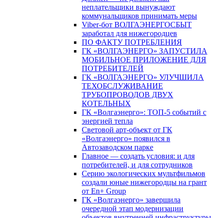
неплательщики вынуждают
коммунальщиков принимать меры
Viber-бот ВОЛГАЭНЕРГОСБЫТ
заработал для нижегородцев
ПО ФАКТУ ПОТРЕБЛЕНИЯ
ГК «ВОЛГАЭНЕРГО» ЗАПУСТИЛА
МОБИЛЬНОЕ ПРИЛОЖЕНИЕ ДЛЯ
ПОТРЕБИТЕЛЕЙ
ГК «ВОЛГАЭНЕРГО» УЛУЧШИЛА
ТЕХОБСЛУЖИВАНИЕ
ТРУБОПРОВОДОВ ДВУХ
КОТЕЛЬНЫХ
ГК «Волгаэнерго»: ТОП-5 событий с
энергией тепла
Световой арт-объект от ГК
«Волгаэнерго» появился в
Автозаводском парке
Главное — создать условия: и для
потребителей, и для сотрудников
Серию экологических мультфильмов
создали юные нижегородцы на грант
от En+ Group
ГК «Волгаэнерго» завершила
очередной этап модернизации
объектов внутренней инфраструктуры