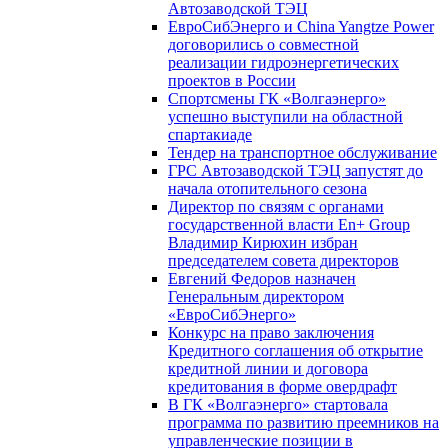
Автозаводской ТЭЦ
ЕвроСибЭнерго и China Yangtze Power
договорились о совместной
реализации гидроэнергетических
проектов в России
Спортсмены ГК «Волгаэнерго»
успешно выступили на областной
спартакиаде
Тендер на транспортное обслуживание
ГРС Автозаводской ТЭЦ запустят до
начала отопительного сезона
Директор по связям с органами
государственной власти En+ Group
Владимир Кирюхин избран
председателем совета директоров
Евгений Федоров назначен
Генеральным директором
«ЕвроСибЭнерго»
Конкурс на право заключения
Кредитного соглашения об открытие
кредитной линии и договора
кредитования в форме овердрафт
В ГК «Волгаэнерго» стартовала
программа по развитию преемников на
управленческие позиции в