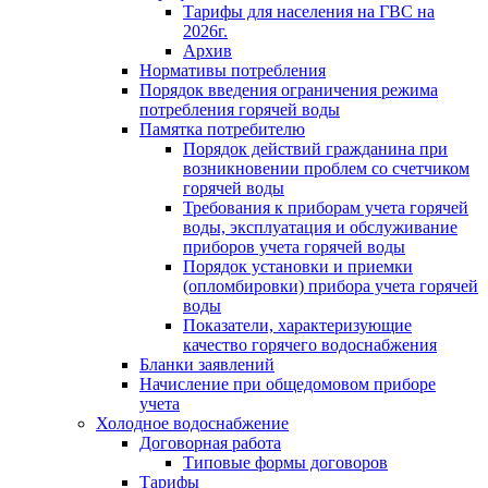
Тарифы для населения на ГВС на
2026г.
Архив
Нормативы потребления
Порядок введения ограничения режима
потребления горячей воды
Памятка потребителю
Порядок действий гражданина при
возникновении проблем со счетчиком
горячей воды
Требования к приборам учета горячей
воды, эксплуатация и обслуживание
приборов учета горячей воды
Порядок установки и приемки
(опломбировки) прибора учета горячей
воды
Показатели, характеризующие
качество горячего водоснабжения
Бланки заявлений
Начисление при общедомовом приборе
учета
Холодное водоснабжение
Договорная работа
Типовые формы договоров
Тарифы