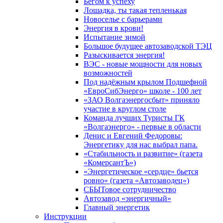
Бегом к успеху
Лошадка, ты такая тепленькая
Новоселье с барьерами
Энергия в крови!
Испытание зимой
Большое будущее автозаводской ТЭЦ
Разыскивается энергия!
ВЭС - новые мощности для новых
возможностей
Под надёжным крылом Подшефной
«ЕвроСибЭнерго» школе - 100 лет
«ЗАО Волгаэнергосбыт» приняло
участие в круглом столе
Команда лучших Туристы ГК
«Волгаэнерго» - первые в области
Денис и Евгений Федоровы:
Энергетику для нас выбрал папа.
«Стабильность и развитие» (газета
«КомерсантЪ»)
«Энергетическое «сердце» бьется
ровно» (газета «Автозаводец»)
СБЫТовое сотрудничество
Автозавод «энергичный»
Главный энергетик
Инструкции