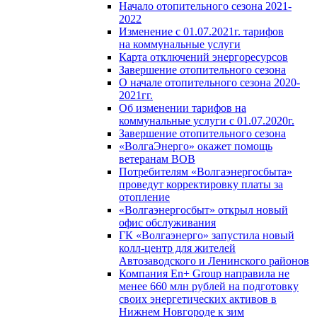
Начало отопительного сезона 2021-
2022
Изменение с 01.07.2021г. тарифов
на коммунальные услуги
Карта отключений энергоресурсов
Завершение отопительного сезона
О начале отопительного сезона 2020-
2021гг.
Об изменении тарифов на
коммунальные услуги с 01.07.2020г.
Завершение отопительного сезона
«ВолгаЭнерго» окажет помощь
ветеранам ВОВ
Потребителям «Волгаэнергосбыта»
проведут корректировку платы за
отопление
«Волгаэнергосбыт» открыл новый
офис обслуживания
ГК «Волгаэнерго» запустила новый
колл-центр для жителей
Автозаводского и Ленинского районов
Компания En+ Group направила не
менее 660 млн рублей на подготовку
своих энергетических активов в
Нижнем Новгороде к зим