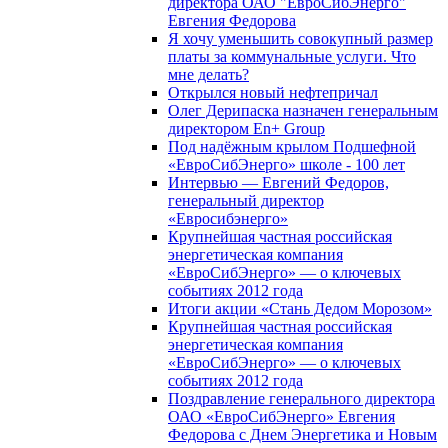
директора ОАО "ЕвроСибЭнерго"
Евгения Федорова
Я хочу уменьшить совокупный размер
платы за коммунальные услуги. Что
мне делать?
Открылся новый нефтепричал
Олег Дерипаска назначен генеральным
директором En+ Group
Под надёжным крылом Подшефной
«ЕвроСибЭнерго» школе - 100 лет
Интервью — Евгений Федоров,
генеральный директор
«Евросибэнерго»
Крупнейшая частная российская
энергетическая компания
«ЕвроСибЭнерго» — о ключевых
событиях 2012 года
Итоги акции «Стань Дедом Морозом»
Крупнейшая частная российская
энергетическая компания
«ЕвроСибЭнерго» — о ключевых
событиях 2012 года
Поздравление генерального директора
ОАО «ЕвроСибЭнерго» Евгения
Федорова с Днем Энергетика и Новым