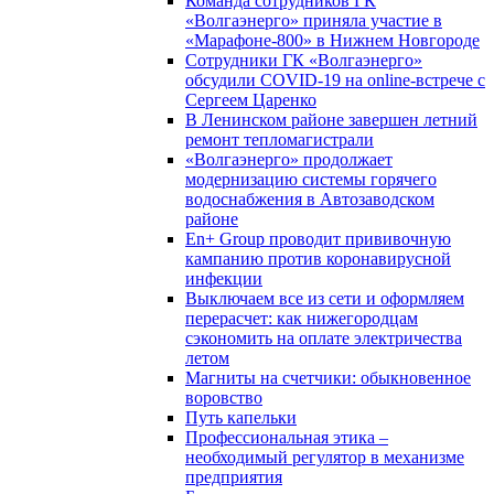
Команда сотрудников ГК
«Волгаэнерго» приняла участие в
«Марафоне-800» в Нижнем Новгороде
Сотрудники ГК «Волгаэнерго»
обсудили COVID-19 на online-встрече с
Сергеем Царенко
В Ленинском районе завершен летний
ремонт тепломагистрали
«Волгаэнерго» продолжает
модернизацию системы горячего
водоснабжения в Автозаводском
районе
En+ Group проводит прививочную
кампанию против коронавирусной
инфекции
Выключаем все из сети и оформляем
перерасчет: как нижегородцам
сэкономить на оплате электричества
летом
Магниты на счетчики: обыкновенное
воровство
Путь капельки
Профессиональная этика –
необходимый регулятор в механизме
предприятия