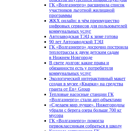
ГК «Волгаэнерго» расширила список
участников льготной жилищной
программы
ЖКХ онлайн: в чём преимущество
цифровых сервисов для пользователей
коммунальных услуг
Автозаводская ТЭЦ к зиме готова
90 лет Автозаводской ТЭЦ
ГК «Волгаэнерго» досрочно построила
теплотрассы к двум детским садам
в Нижнем Новгороде
В свете долгов: какие права и
обязанности есть у потребителя
коммунальных услуг
Экологический интерактивный макет
создан в музее «Кварки» на средства
гранта от En+ Group
Тепловые насосные станции ГК
«Волгаэнерго» стали арт-объектами
«Сделаем мир лучше». Нижегородцы
убрали с берега озера больше 700 кг
мусора
ГК «Волгаэнерго» помогла
первоклассникам собраться в школу