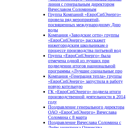
линия с генеральным директором
Вячеславом Соломиным
Группа Компаний «ЕвроСибЭнерго»
провела ряд мероприятий,
посвященных международному Дню
воды
Компания «Заводские сети» группы
«ЕвроСибЭнерго» расскажет
нижегородским школьникам о
процессе производства питьевой вод
Группа «ЕвроСибЭнерго» была
отмечена одной из лучших при
подведении итогов национальной
программы «Лучшие социальные про
Компания «Генерация тепла» группы
«ЕвроСибЭнерго» запустила в работу
новую котельную
ГК «ЕвроСибЭнерго» подвела итоги
производственной деятельности в 2014
году
Поздравление генерального директора
ОАО «ЕвроСибЭнерго» Вячеслава
Соломина с 8 марта
Поздравление Вячеслава Соломина с
Днём защитника Отечества