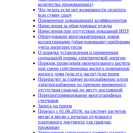
количества проживающих)
Что делать если нет возможности оплатить
всю сумму сразу
Применение повышающих коэффициентов
Начисления за общедомовые нужды
Начисления при отсутствии показаний ИПУ
Оборудование многоквартирных домов
коллективными (общедомовыми) приборами
учета энергоресурсов
О порядке установления и применения
социальной нормы электрической энергии
Порядок проведения окончательного расчета
при смене собственника жилого помещения/
жилого дома (или его части) (или перев
Перерасчет за горячее водоснабжение и/или
электроснабжение по причине временного
отсутствия граждан по месту постоянной
Перепрограммирование многотарифных
счетчиков
Запись на прием
Переход с 01.06.2019г. на систему расчетов
месяц в месяц с печатью отдельного
платежного документа для граждан,
проживаю
Уменьшение совокупного размера платежа