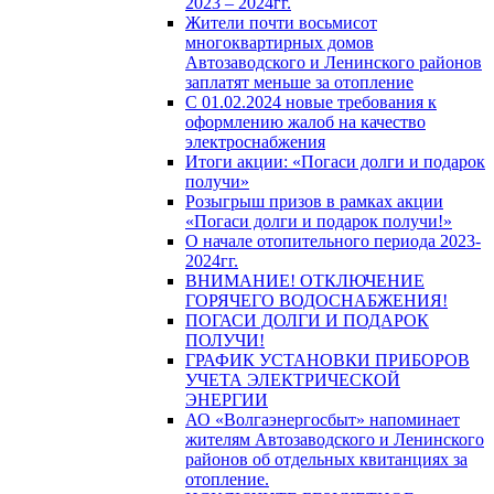
2023 – 2024гг.
Жители почти восьмисот
многоквартирных домов
Автозаводского и Ленинского районов
заплатят меньше за отопление
С 01.02.2024 новые требования к
оформлению жалоб на качество
электроснабжения
Итоги акции: «Погаси долги и подарок
получи»
Розыгрыш призов в рамках акции
«Погаси долги и подарок получи!»
О начале отопительного периода 2023-
2024гг.
ВНИМАНИЕ! ОТКЛЮЧЕНИЕ
ГОРЯЧЕГО ВОДОСНАБЖЕНИЯ!
ПОГАСИ ДОЛГИ И ПОДАРОК
ПОЛУЧИ!
ГРАФИК УСТАНОВКИ ПРИБОРОВ
УЧЕТА ЭЛЕКТРИЧЕСКОЙ
ЭНЕРГИИ
АО «Волгаэнергосбыт» напоминает
жителям Автозаводского и Ленинского
районов об отдельных квитанциях за
отопление.