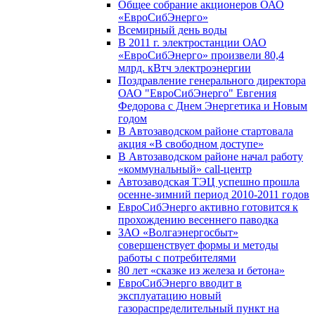
Общее собрание акционеров ОАО
«ЕвроСибЭнерго»
Всемирный день воды
В 2011 г. электростанции ОАО
«ЕвроСибЭнерго» произвели 80,4
млрд. кВтч электроэнергии
Поздравление генерального директора
ОАО "ЕвроСибЭнерго" Евгения
Федорова с Днем Энергетика и Новым
годом
В Автозаводском районе стартовала
акция «В свободном доступе»
В Автозаводском районе начал работу
«коммунальный» call-центр
Автозаводская ТЭЦ успешно прошла
осенне-зимний период 2010-2011 годов
ЕвроСибЭнерго активно готовится к
прохождению весеннего паводка
ЗАО «Волгаэнергосбыт»
совершенствует формы и методы
работы с потребителями
80 лет «сказке из железа и бетона»
ЕвроСибЭнерго вводит в
эксплуатацию новый
газораспределительный пункт на