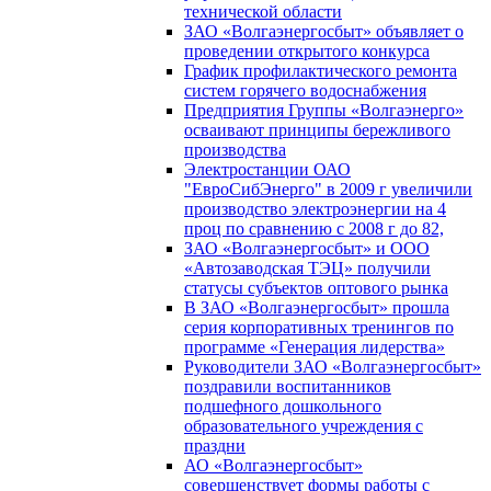
технической области
ЗАО «Волгаэнергосбыт» объявляет о
проведении открытого конкурса
График профилактического ремонта
систем горячего водоснабжения
Предприятия Группы «Волгаэнерго»
осваивают принципы бережливого
производства
Электростанции ОАО
"ЕвроСибЭнерго" в 2009 г увеличили
производство электроэнергии на 4
проц по сравнению с 2008 г до 82,
ЗАО «Волгаэнергосбыт» и ООО
«Автозаводская ТЭЦ» получили
статусы субъектов оптового рынка
В ЗАО «Волгаэнергосбыт» прошла
серия корпоративных тренингов по
программе «Генерация лидерства»
Руководители ЗАО «Волгаэнергосбыт»
поздравили воспитанников
подшефного дошкольного
образовательного учреждения с
праздни
АО «Волгаэнергосбыт»
совершенствует формы работы с