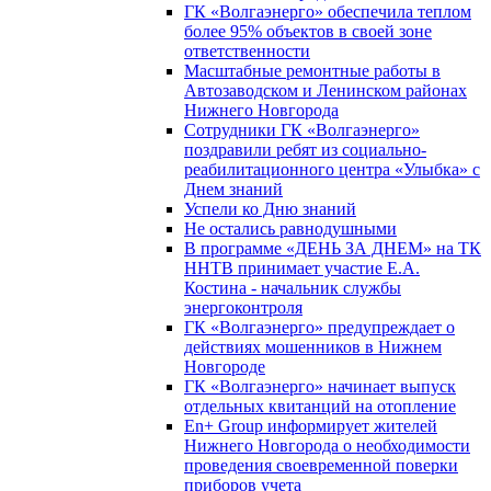
ГК «Волгаэнерго» обеспечила теплом
более 95% объектов в своей зоне
ответственности
Масштабные ремонтные работы в
Автозаводском и Ленинском районах
Нижнего Новгорода
Сотрудники ГК «Волгаэнерго»
поздравили ребят из социально-
реабилитационного центра «Улыбка» с
Днем знаний
Успели ко Дню знаний
Не остались равнодушными
В программе «ДЕНЬ ЗА ДНЕМ» на ТК
ННТВ принимает участие Е.А.
Костина - начальник службы
энергоконтроля
ГК «Волгаэнерго» предупреждает о
действиях мошенников в Нижнем
Новгороде
ГК «Волгаэнерго» начинает выпуск
отдельных квитанций на отопление
En+ Group информирует жителей
Нижнего Новгорода о необходимости
проведения своевременной поверки
приборов учета