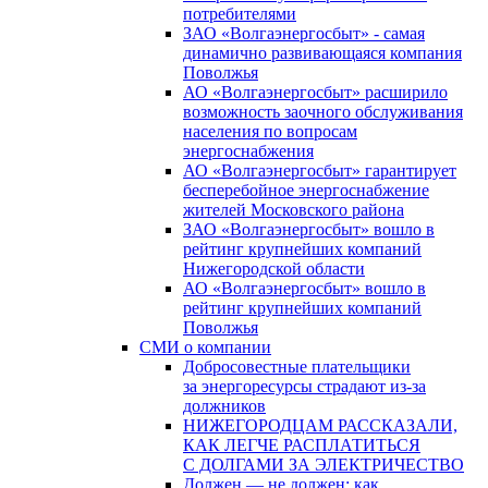
потребителями
ЗАО «Волгаэнергосбыт» - самая
динамично развивающаяся компания
Поволжья
АО «Волгаэнергосбыт» расширило
возможность заочного обслуживания
населения по вопросам
энергоснабжения
АО «Волгаэнергосбыт» гарантирует
бесперебойное энергоснабжение
жителей Московского района
ЗАО «Волгаэнергосбыт» вошло в
рейтинг крупнейших компаний
Нижегородской области
АО «Волгаэнергосбыт» вошло в
рейтинг крупнейших компаний
Поволжья
СМИ о компании
Добросовестные плательщики
за энергоресурсы страдают из-за
должников
НИЖЕГОРОДЦАМ РАССКАЗАЛИ,
КАК ЛЕГЧЕ РАСПЛАТИТЬСЯ
С ДОЛГАМИ ЗА ЭЛЕКТРИЧЕСТВО
Должен — не должен: как