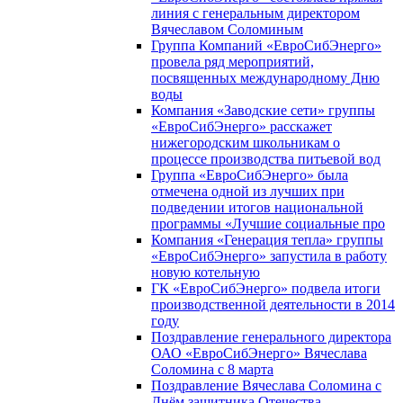
линия с генеральным директором
Вячеславом Соломиным
Группа Компаний «ЕвроСибЭнерго»
провела ряд мероприятий,
посвященных международному Дню
воды
Компания «Заводские сети» группы
«ЕвроСибЭнерго» расскажет
нижегородским школьникам о
процессе производства питьевой вод
Группа «ЕвроСибЭнерго» была
отмечена одной из лучших при
подведении итогов национальной
программы «Лучшие социальные про
Компания «Генерация тепла» группы
«ЕвроСибЭнерго» запустила в работу
новую котельную
ГК «ЕвроСибЭнерго» подвела итоги
производственной деятельности в 2014
году
Поздравление генерального директора
ОАО «ЕвроСибЭнерго» Вячеслава
Соломина с 8 марта
Поздравление Вячеслава Соломина с
Днём защитника Отечества