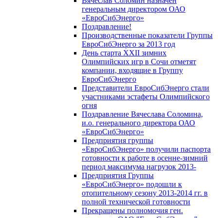
Вячеслав Соломин назначен
генеральным директором ОАО
«ЕвроСибЭнерго»
Поздравление!
Производственные показатели Группы
ЕвроСибЭнерго за 2013 год
День старта XXII зимних
Олимпийских игр в Сочи отметят
компании, входящие в Группу
ЕвроСибЭнерго
Представители ЕвроСибЭнерго стали
участниками эстафеты Олимпийского
огня
Поздравление Вячеслава Соломина,
и.о. генерального директора ОАО
«ЕвроСибЭнерго»
Предприятия группы
«ЕвроСибЭнерго» получили паспорта
готовности к работе в осенне-зимний
период максимума нагрузок 2013-
Предприятия Группы
«ЕвроСибЭнерго» подошли к
отопительному сезону 2013-2014 гг. в
полной технической готовности
Прекращены полномочия ген.