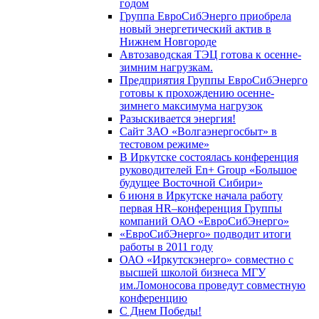
годом
Группа ЕвроСибЭнерго приобрела
новый энергетический актив в
Нижнем Новгороде
Автозаводская ТЭЦ готова к осенне-
зимним нагрузкам.
Предприятия Группы ЕвроСибЭнерго
готовы к прохождению осенне-
зимнего максимума нагрузок
Разыскивается энергия!
Сайт ЗАО «Волгаэнергосбыт» в
тестовом режиме»
В Иркутске состоялась конференция
руководителей En+ Group «Большое
будущее Восточной Сибири»
6 июня в Иркутске начала работу
первая HR–конференция Группы
компаний ОАО «ЕвроСибЭнерго»
«ЕвроСибЭнерго» подводит итоги
работы в 2011 году
ОАО «Иркутскэнерго» совместно с
высшей школой бизнеса МГУ
им.Ломоносова проведут совместную
конференцию
С Днем Победы!