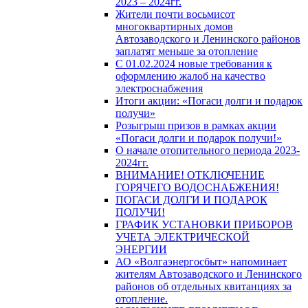
2023 – 2024гг.
Жители почти восьмисот
многоквартирных домов
Автозаводского и Ленинского районов
заплатят меньше за отопление
С 01.02.2024 новые требования к
оформлению жалоб на качество
электроснабжения
Итоги акции: «Погаси долги и подарок
получи»
Розыгрыш призов в рамках акции
«Погаси долги и подарок получи!»
О начале отопительного периода 2023-
2024гг.
ВНИМАНИЕ! ОТКЛЮЧЕНИЕ
ГОРЯЧЕГО ВОДОСНАБЖЕНИЯ!
ПОГАСИ ДОЛГИ И ПОДАРОК
ПОЛУЧИ!
ГРАФИК УСТАНОВКИ ПРИБОРОВ
УЧЕТА ЭЛЕКТРИЧЕСКОЙ
ЭНЕРГИИ
АО «Волгаэнергосбыт» напоминает
жителям Автозаводского и Ленинского
районов об отдельных квитанциях за
отопление.