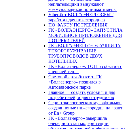
неплательщики вынуждают
коммунальщиков принимать меры
Viber-бот ВОЛГАЭНЕРГОСБЫТ
заработал для нижегородцев
ПО ФАКТУ ПОТРЕБЛЕНИЯ
ГК «ВОЛГАЭНЕРГО» ЗАПУСТИЛА
МОБИЛЬНОЕ ПРИЛОЖЕНИЕ ДЛЯ
ПОТРЕБИТЕЛЕЙ
ГК «ВОЛГАЭНЕРГО» УЛУЧШИЛА
ТЕХОБСЛУЖИВАНИЕ
ТРУБОПРОВОДОВ ДВУХ
КОТЕЛЬНЫХ
ГК «Волгаэнерго»: ТОП-5 событий с
энергией тепла
Световой арт-объект от ГК
«Волгаэнерго» появился в
Автозаводском парке
Главное — создать условия: и для
потребителей, и для сотрудников
Серию экологических мультфильмов
создали юные нижегородцы на грант
от En+ Group
ГК «Волгаэнерго» завершила
очередной этап модернизации
объектов внутренней инфраструктуры