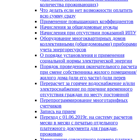
количества проживающих)
Что делать если нет возможности оплатить
всю сумму сразу
Применение повышающих коэффициентов
Начисления за общедомовые нужды
Начисления при отсутствии показаний ИПУ
Оборудование многоквартирных домов
коллективными (общедомовыми) приборами
учета энергоресурсов
О порядке установления и применения
социальной нормы электрической энергии
Порядок проведения окончательного расчета
при смене собственника жилого помещения/
жилого дома (или его части) (или перев
Перерасчет за горячее водоснабжение и/или
электроснабжение по причине временного
отсутствия граждан по месту постоянной
Перепрограммирование многотарифных
счетчиков
Запись на прием
Переход с 01.06.2019г. на систему расчетов
месяц в месяц с печатью отдельного
платежного документа для граждан,
проживаю
Уменьшение совокупного размера платежа