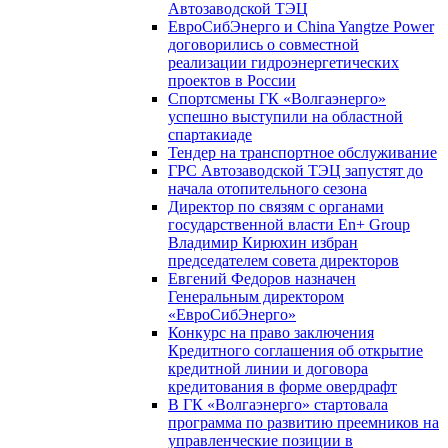
Автозаводской ТЭЦ
ЕвроСибЭнерго и China Yangtze Power
договорились о совместной
реализации гидроэнергетических
проектов в России
Спортсмены ГК «Волгаэнерго»
успешно выступили на областной
спартакиаде
Тендер на транспортное обслуживание
ГРС Автозаводской ТЭЦ запустят до
начала отопительного сезона
Директор по связям с органами
государственной власти En+ Group
Владимир Кирюхин избран
председателем совета директоров
Евгений Федоров назначен
Генеральным директором
«ЕвроСибЭнерго»
Конкурс на право заключения
Кредитного соглашения об открытие
кредитной линии и договора
кредитования в форме овердрафт
В ГК «Волгаэнерго» стартовала
программа по развитию преемников на
управленческие позиции в