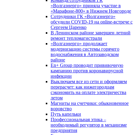
Команда сотрудников ГК
«Волгаэнерго» приняла участие в
«Марафоне-800» в Нижнем Новгороде
Сотрудники ГК «Волгаэнерго»
обсудили COVID-19 на online-встрече с
Сергеем Царенко
В Ленинском районе завершен летний
ремонт тепломагистрали
«Волгаэнерго» продолжает
модернизацию системы горячего
водоснабжения в Автозаводском
районе
En+ Group проводит прививочную
кампанию против коронавирусной
инфекции
Выключаем все из сети и оформляем
перерасчет: как нижегородцам
сэкономить на оплате электричества
летом
Магниты на счетчики: обыкновенное
воровство
Путь капельки
Профессиональная этика –
необходимый регулятор в механизме
предприятия