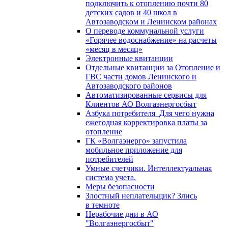
подключить к отоплению почти 80
детских садов и 40 школ в
Автозаводском и Ленинском районах
О переводе коммунальной услуги
«Горячее водоснабжение» на расчеты
«месяц в месяц»
Электронные квитанции
Отдельные квитанции за Отопление и
ГВС части домов Ленинского и
Автозаводского районов
Автоматизированные сервисы для
Клиентов АО Волгаэнергосбыт
Азбука потребителя_Для чего нужна
ежегодная корректировка платы за
отопление
ГК «Волгаэнерго» запустила
мобильное приложение для
потребителей
Умные счетчики. Интеллектуальная
система учета.
Меры безопасности
Злостный неплательщик? Злись
в темноте
Нерабочие дни в АО
"Волгаэнергосбыт"