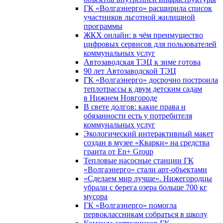
ГК «Волгаэнерго» расширила список
участников льготной жилищной
программы
ЖКХ онлайн: в чём преимущество
цифровых сервисов для пользователей
коммунальных услуг
Автозаводская ТЭЦ к зиме готова
90 лет Автозаводской ТЭЦ
ГК «Волгаэнерго» досрочно построила
теплотрассы к двум детским садам
в Нижнем Новгороде
В свете долгов: какие права и
обязанности есть у потребителя
коммунальных услуг
Экологический интерактивный макет
создан в музее «Кварки» на средства
гранта от En+ Group
Тепловые насосные станции ГК
«Волгаэнерго» стали арт-объектами
«Сделаем мир лучше». Нижегородцы
убрали с берега озера больше 700 кг
мусора
ГК «Волгаэнерго» помогла
первоклассникам собраться в школу