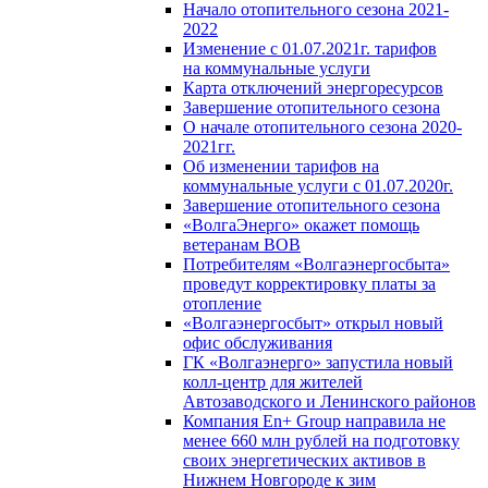
Начало отопительного сезона 2021-
2022
Изменение с 01.07.2021г. тарифов
на коммунальные услуги
Карта отключений энергоресурсов
Завершение отопительного сезона
О начале отопительного сезона 2020-
2021гг.
Об изменении тарифов на
коммунальные услуги с 01.07.2020г.
Завершение отопительного сезона
«ВолгаЭнерго» окажет помощь
ветеранам ВОВ
Потребителям «Волгаэнергосбыта»
проведут корректировку платы за
отопление
«Волгаэнергосбыт» открыл новый
офис обслуживания
ГК «Волгаэнерго» запустила новый
колл-центр для жителей
Автозаводского и Ленинского районов
Компания En+ Group направила не
менее 660 млн рублей на подготовку
своих энергетических активов в
Нижнем Новгороде к зим