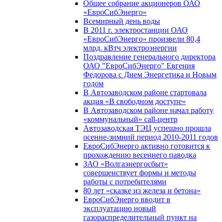
Общее собрание акционеров ОАО
«ЕвроСибЭнерго»
Всемирный день воды
В 2011 г. электростанции ОАО
«ЕвроСибЭнерго» произвели 80,4
млрд. кВтч электроэнергии
Поздравление генерального директора
ОАО "ЕвроСибЭнерго" Евгения
Федорова с Днем Энергетика и Новым
годом
В Автозаводском районе стартовала
акция «В свободном доступе»
В Автозаводском районе начал работу
«коммунальный» call-центр
Автозаводская ТЭЦ успешно прошла
осенне-зимний период 2010-2011 годов
ЕвроСибЭнерго активно готовится к
прохождению весеннего паводка
ЗАО «Волгаэнергосбыт»
совершенствует формы и методы
работы с потребителями
80 лет «сказке из железа и бетона»
ЕвроСибЭнерго вводит в
эксплуатацию новый
газораспределительный пункт на