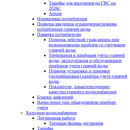
Тарифы для населения на ГВС на
2026г.
Архив
Нормативы потребления
Порядок введения ограничения режима
потребления горячей воды
Памятка потребителю
Порядок действий гражданина при
возникновении проблем со счетчиком
горячей воды
Требования к приборам учета горячей
воды, эксплуатация и обслуживание
приборов учета горячей воды
Порядок установки и приемки
(опломбировки) прибора учета горячей
воды
Показатели, характеризующие
качество горячего водоснабжения
Бланки заявлений
Начисление при общедомовом приборе
учета
Холодное водоснабжение
Договорная работа
Типовые формы договоров
Тарифы