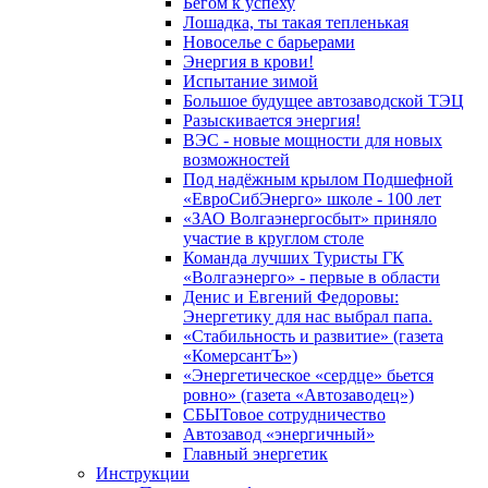
Бегом к успеху
Лошадка, ты такая тепленькая
Новоселье с барьерами
Энергия в крови!
Испытание зимой
Большое будущее автозаводской ТЭЦ
Разыскивается энергия!
ВЭС - новые мощности для новых
возможностей
Под надёжным крылом Подшефной
«ЕвроСибЭнерго» школе - 100 лет
«ЗАО Волгаэнергосбыт» приняло
участие в круглом столе
Команда лучших Туристы ГК
«Волгаэнерго» - первые в области
Денис и Евгений Федоровы:
Энергетику для нас выбрал папа.
«Стабильность и развитие» (газета
«КомерсантЪ»)
«Энергетическое «сердце» бьется
ровно» (газета «Автозаводец»)
СБЫТовое сотрудничество
Автозавод «энергичный»
Главный энергетик
Инструкции