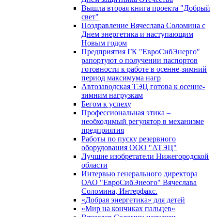
Вышла вторая книга проекта "Добрый
свет"
Поздравление Вячеслава Соломина с
Днем энергетика и наступающим
Новым годом
Предприятия ГК "ЕвроСибЭнерго"
рапортуют о получении паспортов
готовности к работе в осенне-зимний
период максимума нагр
Автозаводская ТЭЦ готова к осенне-
зимним нагрузкам
Бегом к успеху
Профессиональная этика –
необходимый регулятор в механизме
предприятия
Работы по пуску резервного
оборудования ООО "АТЭЦ"
Лучшие изобретатели Нижегородской
области
Интервью генерального директора
ОАО "ЕвроСибЭнеого" Вячеслава
Соломина, Интерфакс.
«Добрая энергетика» для детей
«Мир на кончиках пальцев»