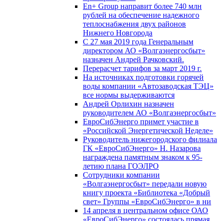
En+ Group направит более 740 млн
рублей на обеспечение надежного
теплоснабжения двух районов
Нижнего Новгорода
С 27 мая 2019 года Генеральным
директором АО «Волгаэнергосбыт»
назначен Андрей Рачковский.
Перерасчет тарифов за март 2019 г.
На источниках подготовки горячей
воды компании «Автозаводская ТЭЦ»
все нормы выдерживаются
Андрей Орлихин назначен
руководителем АО «Волгаэнергосбыт»
ЕвроСибЭнерго примет участие в
«Российской Энергетической Неделе»
Руководитель нижегородского филиала
ГК «ЕвроСибЭнерго» Н. Назарова
награждена памятным знаком к 95-
летию плана ГОЭЛРО
Сотрудники компании
«Волгаэнергосбыт» передали новую
книгу проекта «Библиотека «Добрый
свет» Группы «ЕвроСибЭнерго» в ни
14 апреля в центральном офисе ОАО
«ЕвроСибЭнерго» состоялась прямая