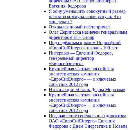
директора ОАО "ЕвроСибЭнерго"
Евгения Федорова
Я хочу уменьшить совокупный размер
платы за коммунальные услуги. Что
мне делать?
Открылся новый нефтепричал
Олег Дерипаска назначен генеральным
директором En+ Group
Под надёжным крылом Подшефной
«ЕвроСибЭнерго» школе - 100 лет
Интервью — Евгений Федоров,
генеральный директор
«Евросибэнерго»
Крупнейшая частная российская
энергетическая компания
«ЕвроСибЭнерго» — о ключевых
событиях 2012 года
Итоги акции «Стань Дедом Морозом»
Крупнейшая частная российская
энергетическая компания
«ЕвроСибЭнерго» — о ключевых
событиях 2012 года
Поздравление генерального директора
ОАО «ЕвроСибЭнерго» Евгения
Федорова с Днем Энергетика и Новым