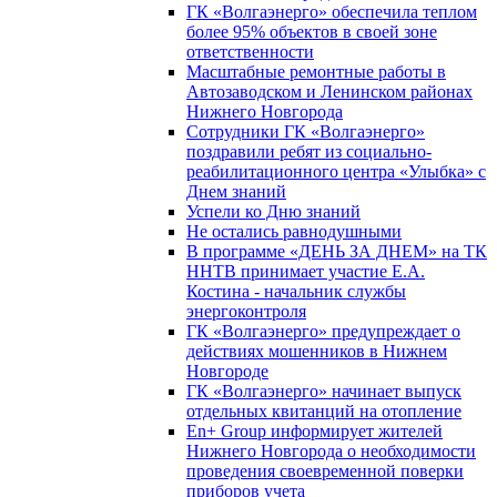
ГК «Волгаэнерго» обеспечила теплом
более 95% объектов в своей зоне
ответственности
Масштабные ремонтные работы в
Автозаводском и Ленинском районах
Нижнего Новгорода
Сотрудники ГК «Волгаэнерго»
поздравили ребят из социально-
реабилитационного центра «Улыбка» с
Днем знаний
Успели ко Дню знаний
Не остались равнодушными
В программе «ДЕНЬ ЗА ДНЕМ» на ТК
ННТВ принимает участие Е.А.
Костина - начальник службы
энергоконтроля
ГК «Волгаэнерго» предупреждает о
действиях мошенников в Нижнем
Новгороде
ГК «Волгаэнерго» начинает выпуск
отдельных квитанций на отопление
En+ Group информирует жителей
Нижнего Новгорода о необходимости
проведения своевременной поверки
приборов учета