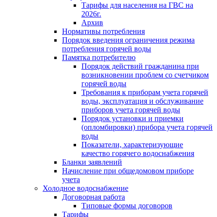
Тарифы для населения на ГВС на
2026г.
Архив
Нормативы потребления
Порядок введения ограничения режима
потребления горячей воды
Памятка потребителю
Порядок действий гражданина при
возникновении проблем со счетчиком
горячей воды
Требования к приборам учета горячей
воды, эксплуатация и обслуживание
приборов учета горячей воды
Порядок установки и приемки
(опломбировки) прибора учета горячей
воды
Показатели, характеризующие
качество горячего водоснабжения
Бланки заявлений
Начисление при общедомовом приборе
учета
Холодное водоснабжение
Договорная работа
Типовые формы договоров
Тарифы