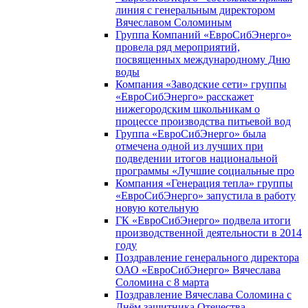
линия с генеральным директором
Вячеславом Соломиным
Группа Компаний «ЕвроСибЭнерго»
провела ряд мероприятий,
посвященных международному Дню
воды
Компания «Заводские сети» группы
«ЕвроСибЭнерго» расскажет
нижегородским школьникам о
процессе производства питьевой вод
Группа «ЕвроСибЭнерго» была
отмечена одной из лучших при
подведении итогов национальной
программы «Лучшие социальные про
Компания «Генерация тепла» группы
«ЕвроСибЭнерго» запустила в работу
новую котельную
ГК «ЕвроСибЭнерго» подвела итоги
производственной деятельности в 2014
году
Поздравление генерального директора
ОАО «ЕвроСибЭнерго» Вячеслава
Соломина с 8 марта
Поздравление Вячеслава Соломина с
Днём защитника Отечества