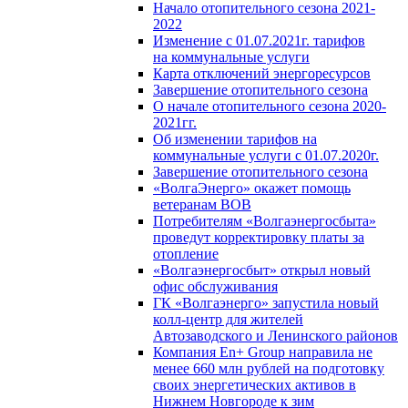
Начало отопительного сезона 2021-
2022
Изменение с 01.07.2021г. тарифов
на коммунальные услуги
Карта отключений энергоресурсов
Завершение отопительного сезона
О начале отопительного сезона 2020-
2021гг.
Об изменении тарифов на
коммунальные услуги с 01.07.2020г.
Завершение отопительного сезона
«ВолгаЭнерго» окажет помощь
ветеранам ВОВ
Потребителям «Волгаэнергосбыта»
проведут корректировку платы за
отопление
«Волгаэнергосбыт» открыл новый
офис обслуживания
ГК «Волгаэнерго» запустила новый
колл-центр для жителей
Автозаводского и Ленинского районов
Компания En+ Group направила не
менее 660 млн рублей на подготовку
своих энергетических активов в
Нижнем Новгороде к зим