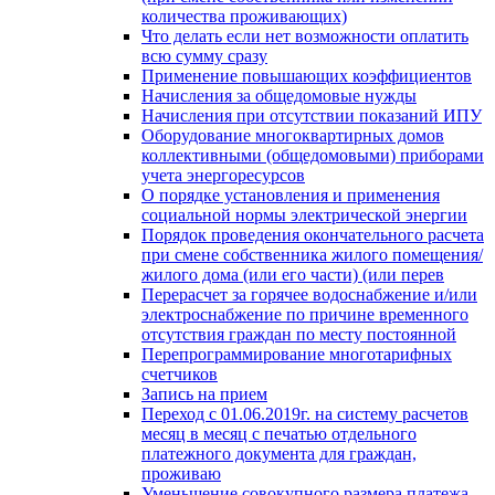
количества проживающих)
Что делать если нет возможности оплатить
всю сумму сразу
Применение повышающих коэффициентов
Начисления за общедомовые нужды
Начисления при отсутствии показаний ИПУ
Оборудование многоквартирных домов
коллективными (общедомовыми) приборами
учета энергоресурсов
О порядке установления и применения
социальной нормы электрической энергии
Порядок проведения окончательного расчета
при смене собственника жилого помещения/
жилого дома (или его части) (или перев
Перерасчет за горячее водоснабжение и/или
электроснабжение по причине временного
отсутствия граждан по месту постоянной
Перепрограммирование многотарифных
счетчиков
Запись на прием
Переход с 01.06.2019г. на систему расчетов
месяц в месяц с печатью отдельного
платежного документа для граждан,
проживаю
Уменьшение совокупного размера платежа