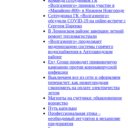
Команда сотрудников ГК
«Волгаэнерго» приняла участие в
«Марафоне-800» в Нижнем Новгороде
Сотрудники ГК «Волгаэнерго»
обсудили COVID-19 на online-встрече с
Сергеем Царенко
В Ленинском районе завершен летний
ремонт тепломагистрали
«Волгаэнерго» продолжает
модернизацию системы горячего
водоснабжения в Автозаводском
районе
En+ Group проводит прививочную
кампанию против коронавирусной
инфекции
Выключаем все из сети и оформляем
перерасчет: как нижегородцам
сэкономить на оплате электричества
летом
Магниты на счетчики: обыкновенное
воровство
Путь капельки
Профессиональная этика –
необходимый регулятор в механизме
предприятия