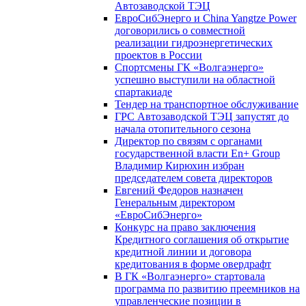
Автозаводской ТЭЦ
ЕвроСибЭнерго и China Yangtze Power
договорились о совместной
реализации гидроэнергетических
проектов в России
Спортсмены ГК «Волгаэнерго»
успешно выступили на областной
спартакиаде
Тендер на транспортное обслуживание
ГРС Автозаводской ТЭЦ запустят до
начала отопительного сезона
Директор по связям с органами
государственной власти En+ Group
Владимир Кирюхин избран
председателем совета директоров
Евгений Федоров назначен
Генеральным директором
«ЕвроСибЭнерго»
Конкурс на право заключения
Кредитного соглашения об открытие
кредитной линии и договора
кредитования в форме овердрафт
В ГК «Волгаэнерго» стартовала
программа по развитию преемников на
управленческие позиции в