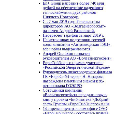
En+ Group направит более 740 млн
рублей на обеспечение надежного
теплоснабжения двух районов
Нижнего Новгорода
С 27 мая 2019 года Генеральным
директором АО «Волгаэнергосбыт»
назначен Андрей Рачковский.
Перерасчет тарифов за март 2019 г.
На источниках подготовки горячей
воды компании «Автозаводская ТЭЦ»
все нормы выдерживаются
Андрей Орлихин назначен
руководителем АО «Волгаэнергосбыт»
ЕвроСибЭнерго примет участие в
«Российской Энергетической Неделе»
Руководитель нижегородского филиала
ГК «ЕвроСибЭнерго» Н. Назарова
награждена памятным знаком к 95-
летию плана ГОЭЛРО
Сотрудники компании
«Волгаэнергосбыт» передали новую
книгу проекта «Библиотека «Добрый
свет» Группы «ЕвроСибЭнерго» в ни
14 апреля в центральном офисе ОАО
«ЕвроСибЭнерго» состоялась прямая