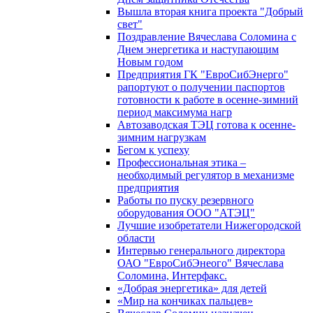
Вышла вторая книга проекта "Добрый
свет"
Поздравление Вячеслава Соломина с
Днем энергетика и наступающим
Новым годом
Предприятия ГК "ЕвроСибЭнерго"
рапортуют о получении паспортов
готовности к работе в осенне-зимний
период максимума нагр
Автозаводская ТЭЦ готова к осенне-
зимним нагрузкам
Бегом к успеху
Профессиональная этика –
необходимый регулятор в механизме
предприятия
Работы по пуску резервного
оборудования ООО "АТЭЦ"
Лучшие изобретатели Нижегородской
области
Интервью генерального директора
ОАО "ЕвроСибЭнеого" Вячеслава
Соломина, Интерфакс.
«Добрая энергетика» для детей
«Мир на кончиках пальцев»