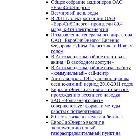
Общее собрание акционеров ОАО
«ЕвроСибЭнерго»
Всемирный день воды
В 2011 г. электростанции ОАО
«ЕвроСибЭнерго» произвели 80,4
млрд. кВтч электроэнергии
Поздравление генерального директора
ОАО "ЕвроСибЭнерго" Евгения
Федорова с Днем Энергетика и Новым
годом
В Автозаводском районе стартовала
акция «В свободном доступе»
В Автозаводском районе начал работу
«коммунальный» call-центр
Автозаводская ТЭЦ успешно прошла
осенне-зимний период 2010-2011 годов
ЕвроСибЭнерго активно готовится к
прохождению весеннего паводка
ЗАО «Волгаэнергосбыт»
совершенствует формы и методы
работы с потребителями
80 лет «сказке из железа и бетона»
ЕвроСибЭнерго вводит в
эксплуатацию новый
газораспределительный пункт на