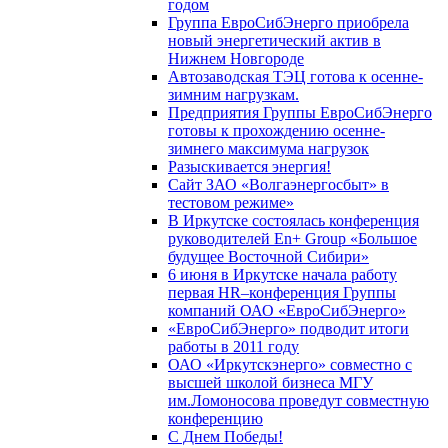
годом
Группа ЕвроСибЭнерго приобрела
новый энергетический актив в
Нижнем Новгороде
Автозаводская ТЭЦ готова к осенне-
зимним нагрузкам.
Предприятия Группы ЕвроСибЭнерго
готовы к прохождению осенне-
зимнего максимума нагрузок
Разыскивается энергия!
Сайт ЗАО «Волгаэнергосбыт» в
тестовом режиме»
В Иркутске состоялась конференция
руководителей En+ Group «Большое
будущее Восточной Сибири»
6 июня в Иркутске начала работу
первая HR–конференция Группы
компаний ОАО «ЕвроСибЭнерго»
«ЕвроСибЭнерго» подводит итоги
работы в 2011 году
ОАО «Иркутскэнерго» совместно с
высшей школой бизнеса МГУ
им.Ломоносова проведут совместную
конференцию
С Днем Победы!