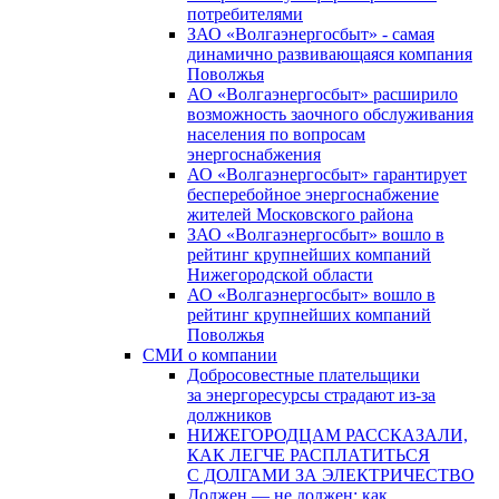
потребителями
ЗАО «Волгаэнергосбыт» - самая
динамично развивающаяся компания
Поволжья
АО «Волгаэнергосбыт» расширило
возможность заочного обслуживания
населения по вопросам
энергоснабжения
АО «Волгаэнергосбыт» гарантирует
бесперебойное энергоснабжение
жителей Московского района
ЗАО «Волгаэнергосбыт» вошло в
рейтинг крупнейших компаний
Нижегородской области
АО «Волгаэнергосбыт» вошло в
рейтинг крупнейших компаний
Поволжья
СМИ о компании
Добросовестные плательщики
за энергоресурсы страдают из-за
должников
НИЖЕГОРОДЦАМ РАССКАЗАЛИ,
КАК ЛЕГЧЕ РАСПЛАТИТЬСЯ
С ДОЛГАМИ ЗА ЭЛЕКТРИЧЕСТВО
Должен — не должен: как