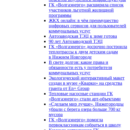
ГК «Волгаэнерго» расширила список
участников льготной жилищной
программы
ЖКХ онлайн: в чём преимущество
цифровых сервисов для пользователей
коммунальных услуг
Автозаводская ТЭЦ к зиме готова
90 лет Автозаводской ТЭЦ
ГК «Волгаэнерго» досрочно построила
теплотрассы к двум детским садам
в Нижнем Новгороде
В свете долгов: какие права и
обязанности есть у потребителя
коммунальных услуг
Экологический интерактивный макет
создан в музее «Кварки» на средства
гранта от En+ Group
Тепловые насосные станции ГК
«Волгаэнерго» стали арт-объектами
«Сделаем мир лучше». Нижегородцы
убрали с берега озера больше 700 кг
мусора
ГК «Волгаэнерго» помогла
первоклассникам собраться в школу