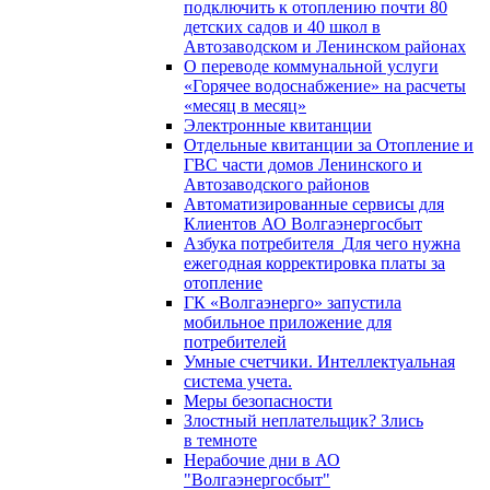
подключить к отоплению почти 80
детских садов и 40 школ в
Автозаводском и Ленинском районах
О переводе коммунальной услуги
«Горячее водоснабжение» на расчеты
«месяц в месяц»
Электронные квитанции
Отдельные квитанции за Отопление и
ГВС части домов Ленинского и
Автозаводского районов
Автоматизированные сервисы для
Клиентов АО Волгаэнергосбыт
Азбука потребителя_Для чего нужна
ежегодная корректировка платы за
отопление
ГК «Волгаэнерго» запустила
мобильное приложение для
потребителей
Умные счетчики. Интеллектуальная
система учета.
Меры безопасности
Злостный неплательщик? Злись
в темноте
Нерабочие дни в АО
"Волгаэнергосбыт"