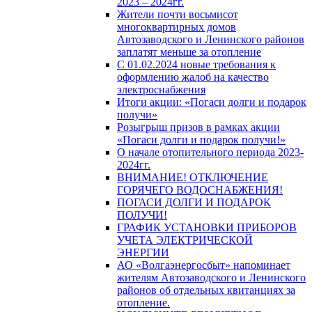
2023 – 2024гг.
Жители почти восьмисот
многоквартирных домов
Автозаводского и Ленинского районов
заплатят меньше за отопление
С 01.02.2024 новые требования к
оформлению жалоб на качество
электроснабжения
Итоги акции: «Погаси долги и подарок
получи»
Розыгрыш призов в рамках акции
«Погаси долги и подарок получи!»
О начале отопительного периода 2023-
2024гг.
ВНИМАНИЕ! ОТКЛЮЧЕНИЕ
ГОРЯЧЕГО ВОДОСНАБЖЕНИЯ!
ПОГАСИ ДОЛГИ И ПОДАРОК
ПОЛУЧИ!
ГРАФИК УСТАНОВКИ ПРИБОРОВ
УЧЕТА ЭЛЕКТРИЧЕСКОЙ
ЭНЕРГИИ
АО «Волгаэнергосбыт» напоминает
жителям Автозаводского и Ленинского
районов об отдельных квитанциях за
отопление.