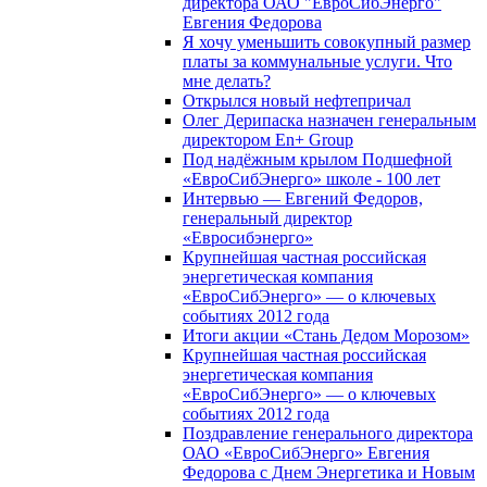
директора ОАО "ЕвроСибЭнерго"
Евгения Федорова
Я хочу уменьшить совокупный размер
платы за коммунальные услуги. Что
мне делать?
Открылся новый нефтепричал
Олег Дерипаска назначен генеральным
директором En+ Group
Под надёжным крылом Подшефной
«ЕвроСибЭнерго» школе - 100 лет
Интервью — Евгений Федоров,
генеральный директор
«Евросибэнерго»
Крупнейшая частная российская
энергетическая компания
«ЕвроСибЭнерго» — о ключевых
событиях 2012 года
Итоги акции «Стань Дедом Морозом»
Крупнейшая частная российская
энергетическая компания
«ЕвроСибЭнерго» — о ключевых
событиях 2012 года
Поздравление генерального директора
ОАО «ЕвроСибЭнерго» Евгения
Федорова с Днем Энергетика и Новым