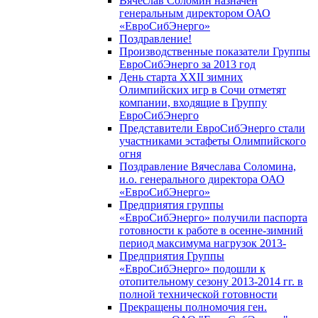
Вячеслав Соломин назначен
генеральным директором ОАО
«ЕвроСибЭнерго»
Поздравление!
Производственные показатели Группы
ЕвроСибЭнерго за 2013 год
День старта XXII зимних
Олимпийских игр в Сочи отметят
компании, входящие в Группу
ЕвроСибЭнерго
Представители ЕвроСибЭнерго стали
участниками эстафеты Олимпийского
огня
Поздравление Вячеслава Соломина,
и.о. генерального директора ОАО
«ЕвроСибЭнерго»
Предприятия группы
«ЕвроСибЭнерго» получили паспорта
готовности к работе в осенне-зимний
период максимума нагрузок 2013-
Предприятия Группы
«ЕвроСибЭнерго» подошли к
отопительному сезону 2013-2014 гг. в
полной технической готовности
Прекращены полномочия ген.