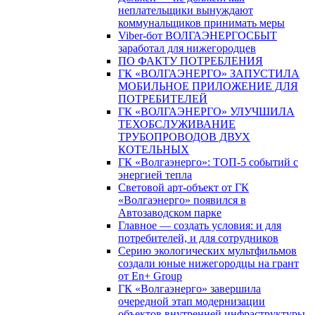
неплательщики вынуждают
коммунальщиков принимать меры
Viber-бот ВОЛГАЭНЕРГОСБЫТ
заработал для нижегородцев
ПО ФАКТУ ПОТРЕБЛЕНИЯ
ГК «ВОЛГАЭНЕРГО» ЗАПУСТИЛА
МОБИЛЬНОЕ ПРИЛОЖЕНИЕ ДЛЯ
ПОТРЕБИТЕЛЕЙ
ГК «ВОЛГАЭНЕРГО» УЛУЧШИЛА
ТЕХОБСЛУЖИВАНИЕ
ТРУБОПРОВОДОВ ДВУХ
КОТЕЛЬНЫХ
ГК «Волгаэнерго»: ТОП-5 событий с
энергией тепла
Световой арт-объект от ГК
«Волгаэнерго» появился в
Автозаводском парке
Главное — создать условия: и для
потребителей, и для сотрудников
Серию экологических мультфильмов
создали юные нижегородцы на грант
от En+ Group
ГК «Волгаэнерго» завершила
очередной этап модернизации
объектов внутренней инфраструктуры