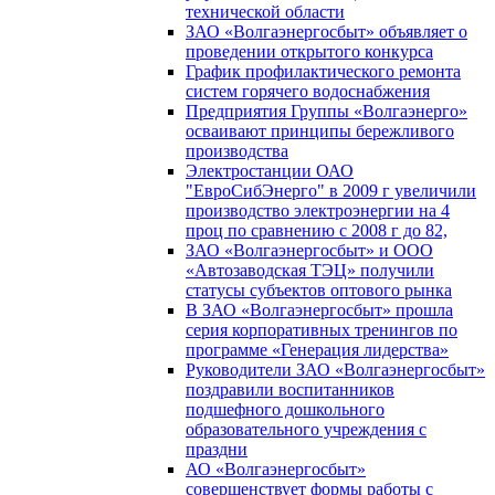
технической области
ЗАО «Волгаэнергосбыт» объявляет о
проведении открытого конкурса
График профилактического ремонта
систем горячего водоснабжения
Предприятия Группы «Волгаэнерго»
осваивают принципы бережливого
производства
Электростанции ОАО
"ЕвроСибЭнерго" в 2009 г увеличили
производство электроэнергии на 4
проц по сравнению с 2008 г до 82,
ЗАО «Волгаэнергосбыт» и ООО
«Автозаводская ТЭЦ» получили
статусы субъектов оптового рынка
В ЗАО «Волгаэнергосбыт» прошла
серия корпоративных тренингов по
программе «Генерация лидерства»
Руководители ЗАО «Волгаэнергосбыт»
поздравили воспитанников
подшефного дошкольного
образовательного учреждения с
праздни
АО «Волгаэнергосбыт»
совершенствует формы работы с