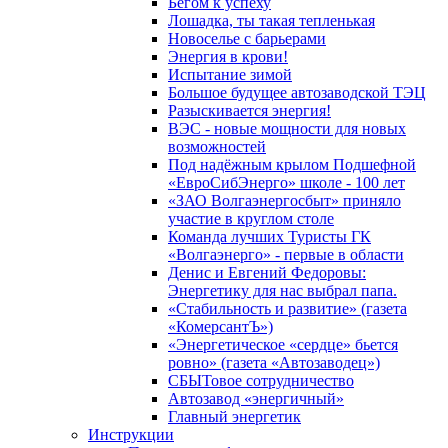
Бегом к успеху
Лошадка, ты такая тепленькая
Новоселье с барьерами
Энергия в крови!
Испытание зимой
Большое будущее автозаводской ТЭЦ
Разыскивается энергия!
ВЭС - новые мощности для новых
возможностей
Под надёжным крылом Подшефной
«ЕвроСибЭнерго» школе - 100 лет
«ЗАО Волгаэнергосбыт» приняло
участие в круглом столе
Команда лучших Туристы ГК
«Волгаэнерго» - первые в области
Денис и Евгений Федоровы:
Энергетику для нас выбрал папа.
«Стабильность и развитие» (газета
«КомерсантЪ»)
«Энергетическое «сердце» бьется
ровно» (газета «Автозаводец»)
СБЫТовое сотрудничество
Автозавод «энергичный»
Главный энергетик
Инструкции