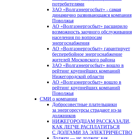
потребителями
ЗАО «Волгаэнергосбыт» - самая
динамично развивающаяся компания
Поволжья
АО «Волгаэнергосбыт» расширило
возможность заочного обслуживания
населения по вопросам
энергоснабжения
АО «Волгаэнергосбыт» гарантирует
бесперебойное энергоснабжение
жителей Московского района
ЗАО «Волгаэнергосбыт» вошло в
рейтинг крупнейших компаний
Нижегородской области
АО «Волгаэнергосбыт» вошло в
рейтинг крупнейших компаний
Поволжья
СМИ о компании
Добросовестные плательщики
за энергоресурсы страдают из-за
должников
НИЖЕГОРОДЦАМ РАССКАЗАЛИ,
КАК ЛЕГЧЕ РАСПЛАТИТЬСЯ
С ДОЛГАМИ ЗА ЭЛЕКТРИЧЕСТВО
Должен — не должен: как