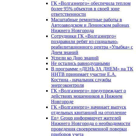
ГК «Волгаэнерго» обеспечила теплом
более 95% объектов в своей зоне
ответственности
Масштабные ремонтные работы в
Автозаводском и Ленинском районах
Нижнего Новгорода
Сотрудники ГК «Волгаэнерго»
поздравили ребят из социально-
реабилитационного центра «Улыбка» с
Днем знаний
Успели ко Дню знаний
Не остались равнодушными
В программе «ДЕНЬ ЗА ДНЕМ» на ТК
ННТВ принимает участие Е.А.
Костина - начальник службы
энергоконтроля
ГК «Волгаэнерго» предупреждает о
действиях мошенников в Нижнем
Новгороде
ГК «Волгаэнерго» начинает выпуск
отдельных квитанций на отопление
En+ Group информирует жителей
Нижнего Новгорода о необходимости
проведения своевременной поверки
приборов учета