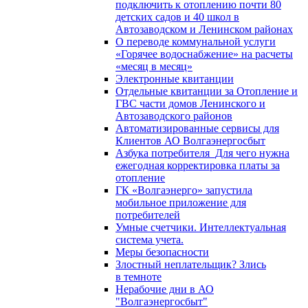
подключить к отоплению почти 80
детских садов и 40 школ в
Автозаводском и Ленинском районах
О переводе коммунальной услуги
«Горячее водоснабжение» на расчеты
«месяц в месяц»
Электронные квитанции
Отдельные квитанции за Отопление и
ГВС части домов Ленинского и
Автозаводского районов
Автоматизированные сервисы для
Клиентов АО Волгаэнергосбыт
Азбука потребителя_Для чего нужна
ежегодная корректировка платы за
отопление
ГК «Волгаэнерго» запустила
мобильное приложение для
потребителей
Умные счетчики. Интеллектуальная
система учета.
Меры безопасности
Злостный неплательщик? Злись
в темноте
Нерабочие дни в АО
"Волгаэнергосбыт"