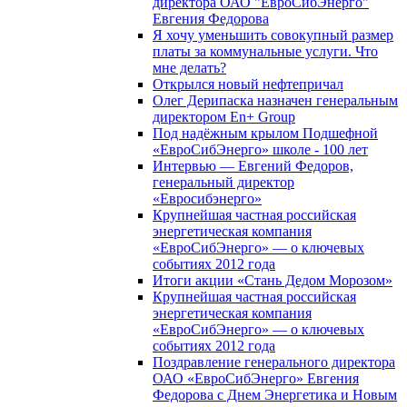
директора ОАО "ЕвроСибЭнерго"
Евгения Федорова
Я хочу уменьшить совокупный размер
платы за коммунальные услуги. Что
мне делать?
Открылся новый нефтепричал
Олег Дерипаска назначен генеральным
директором En+ Group
Под надёжным крылом Подшефной
«ЕвроСибЭнерго» школе - 100 лет
Интервью — Евгений Федоров,
генеральный директор
«Евросибэнерго»
Крупнейшая частная российская
энергетическая компания
«ЕвроСибЭнерго» — о ключевых
событиях 2012 года
Итоги акции «Стань Дедом Морозом»
Крупнейшая частная российская
энергетическая компания
«ЕвроСибЭнерго» — о ключевых
событиях 2012 года
Поздравление генерального директора
ОАО «ЕвроСибЭнерго» Евгения
Федорова с Днем Энергетика и Новым