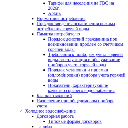
Тарифы для населения на ГВС на
2026г.
Архив
Нормативы потребления
Порядок введения ограничения режима
потребления горячей воды
Памятка потребителю
Порядок действий гражданина при
возникновении проблем со счетчиком
горячей воды
Требования к приборам учета горячей
воды, эксплуатация и обслуживание
приборов учета горячей воды
Порядок установки и приемки
(опломбировки) прибора учета горячей
воды
Показатели, характеризующие
качество горячего водоснабжения
Бланки заявлений
Начисление при общедомовом приборе
учета
Холодное водоснабжение
Договорная работа
Типовые формы договоров
Тарифы