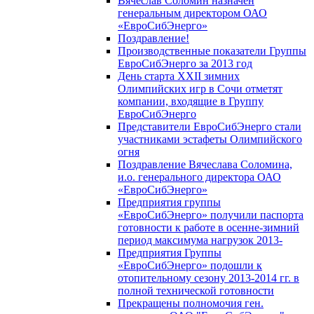
Вячеслав Соломин назначен
генеральным директором ОАО
«ЕвроСибЭнерго»
Поздравление!
Производственные показатели Группы
ЕвроСибЭнерго за 2013 год
День старта XXII зимних
Олимпийских игр в Сочи отметят
компании, входящие в Группу
ЕвроСибЭнерго
Представители ЕвроСибЭнерго стали
участниками эстафеты Олимпийского
огня
Поздравление Вячеслава Соломина,
и.о. генерального директора ОАО
«ЕвроСибЭнерго»
Предприятия группы
«ЕвроСибЭнерго» получили паспорта
готовности к работе в осенне-зимний
период максимума нагрузок 2013-
Предприятия Группы
«ЕвроСибЭнерго» подошли к
отопительному сезону 2013-2014 гг. в
полной технической готовности
Прекращены полномочия ген.