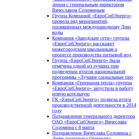
линия с генеральным директором
Вячеславом Соломиным
Группа Компаний «ЕвроСибЭнерго»
провела ряд мероприятий,
посвященных международному Дню
воды
Компания «Заводские сети» группы
«ЕвроСибЭнерго» расскажет
нижегородским школьникам о
процессе производства питьевой вод
Группа «ЕвроСибЭнерго» была
отмечена одной из лучших при
подведении итогов национальной
программы «Лучшие социальные про
Компания «Генерация тепла» группы
«ЕвроСибЭнерго» запустила в работу
новую котельную
ГК «ЕвроСибЭнерго» подвела итоги
производственной деятельности в 2014
году
Поздравление генерального директора
ОАО «ЕвроСибЭнерго» Вячеслава
Соломина с 8 марта
Поздравление Вячеслава Соломина с
Днём защитника Отечества