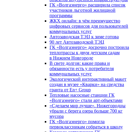
ГК «Волгаэнерго» расширила список
участников льготной жилищной
программы
ЖКХ онлайн: в чём преимущество
цифровых сервисов для пользователей
коммунальных услуг
Автозаводская ТЭЦ к зиме готова
90 лет Автозаводской ТЭЦ
ГК «Волгаэнерго» досрочно построила
теплотрассы к двум детским садам
в Нижнем Новгороде
В свете долгов: какие права и
обязанности есть у потребителя
коммунальных услуг
Экологический интерактивный макет
создан в музее «Кварки» на средства
гранта от En+ Group
Тепловые насосные станции ГК
«Волгаэнерго» стали арт-объектами
«Сделаем мир лучше». Нижегородцы
убрали с берега озера больше 700 кг
мусора
ГК «Волгаэнерго» помогла
первоклассникам собраться в школу