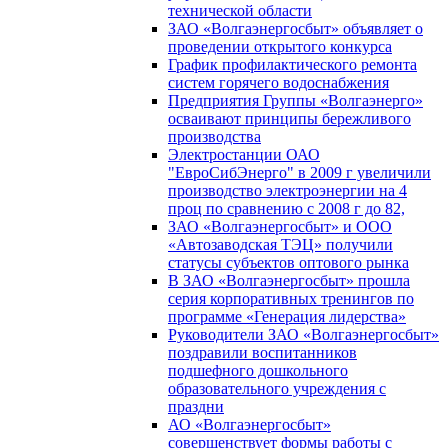
технической области
ЗАО «Волгаэнергосбыт» объявляет о
проведении открытого конкурса
График профилактического ремонта
систем горячего водоснабжения
Предприятия Группы «Волгаэнерго»
осваивают принципы бережливого
производства
Электростанции ОАО
"ЕвроСибЭнерго" в 2009 г увеличили
производство электроэнергии на 4
проц по сравнению с 2008 г до 82,
ЗАО «Волгаэнергосбыт» и ООО
«Автозаводская ТЭЦ» получили
статусы субъектов оптового рынка
В ЗАО «Волгаэнергосбыт» прошла
серия корпоративных тренингов по
программе «Генерация лидерства»
Руководители ЗАО «Волгаэнергосбыт»
поздравили воспитанников
подшефного дошкольного
образовательного учреждения с
праздни
АО «Волгаэнергосбыт»
совершенствует формы работы с