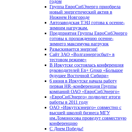
годом
Группа ЕвроСибЭнерго приобрела
новый энергетический актив в
Нижнем Новгороде
Автозаводская ТЭЦ готова к осенне-
зимним нагрузкам.
Предприятия Группы ЕвроСибЭнерго
готовы к прохождению осенне-
зимнего максимума нагрузок
Разыскивается энергия!
Сайт ЗАО «Волгаэнергосбыт» в
тестовом режиме»
В Иркутске состоялась конференция
руководителей En+ Group «Большое
будущее Восточной Сибири»
6 июня в Иркутске начала работу
первая HR–конференция Группы
компаний ОАО «ЕвроСибЭнерго»
«ЕвроСибЭнерго» подводит итоги
работы в 2011 году
ОАО «Иркутскэнерго» совместно с
высшей школой бизнеса МГУ
им.Ломоносова проведут совместную
конференцию
С Днем Победы!