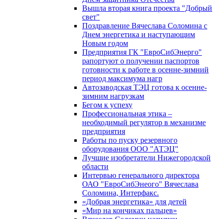
Вышла вторая книга проекта "Добрый
свет"
Поздравление Вячеслава Соломина с
Днем энергетика и наступающим
Новым годом
Предприятия ГК "ЕвроСибЭнерго"
рапортуют о получении паспортов
готовности к работе в осенне-зимний
период максимума нагр
Автозаводская ТЭЦ готова к осенне-
зимним нагрузкам
Бегом к успеху
Профессиональная этика –
необходимый регулятор в механизме
предприятия
Работы по пуску резервного
оборудования ООО "АТЭЦ"
Лучшие изобретатели Нижегородской
области
Интервью генерального директора
ОАО "ЕвроСибЭнеого" Вячеслава
Соломина, Интерфакс.
«Добрая энергетика» для детей
«Мир на кончиках пальцев»