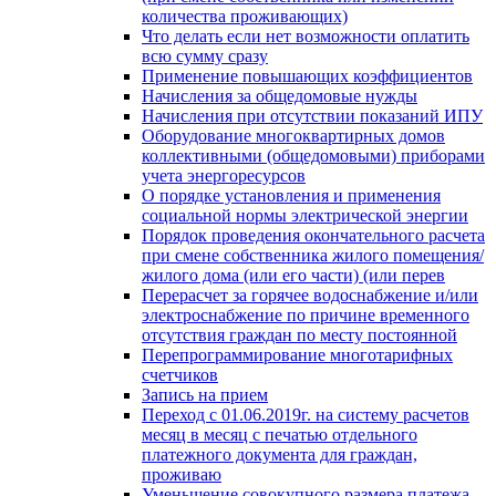
количества проживающих)
Что делать если нет возможности оплатить
всю сумму сразу
Применение повышающих коэффициентов
Начисления за общедомовые нужды
Начисления при отсутствии показаний ИПУ
Оборудование многоквартирных домов
коллективными (общедомовыми) приборами
учета энергоресурсов
О порядке установления и применения
социальной нормы электрической энергии
Порядок проведения окончательного расчета
при смене собственника жилого помещения/
жилого дома (или его части) (или перев
Перерасчет за горячее водоснабжение и/или
электроснабжение по причине временного
отсутствия граждан по месту постоянной
Перепрограммирование многотарифных
счетчиков
Запись на прием
Переход с 01.06.2019г. на систему расчетов
месяц в месяц с печатью отдельного
платежного документа для граждан,
проживаю
Уменьшение совокупного размера платежа