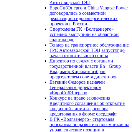
Автозаводской ТЭЦ
ЕвроСибЭнерго и China Yangtze Power
договорились о совместной
реализации гидроэнергетических
проектов в России
Спортсмены ГК «Волгаэнерго»
успешно выступили на областной
спартакиаде
Тендер на транспортное обслуживание
ГРС Автозаводской ТЭЦ запустят до
начала отопительного сезона
Директор по связям с органами
государственной власти En+ Group
Владимир Кирюхин избран
председателем совета директоров
Евгений Федоров назначен
Генеральным директором
«ЕвроСибЭнерго»
Конкурс на право заключения
Кредитного соглашения об открытие
кредитной линии и договора
кредитования в форме овердрафт
В ГК «Волгаэнерго» стартовала
программа по развитию преемников на
управленческие позиции в