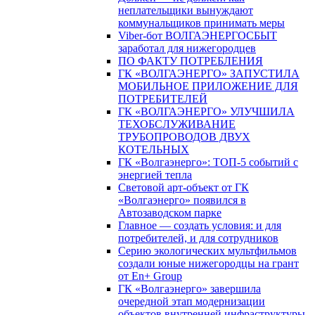
неплательщики вынуждают
коммунальщиков принимать меры
Viber-бот ВОЛГАЭНЕРГОСБЫТ
заработал для нижегородцев
ПО ФАКТУ ПОТРЕБЛЕНИЯ
ГК «ВОЛГАЭНЕРГО» ЗАПУСТИЛА
МОБИЛЬНОЕ ПРИЛОЖЕНИЕ ДЛЯ
ПОТРЕБИТЕЛЕЙ
ГК «ВОЛГАЭНЕРГО» УЛУЧШИЛА
ТЕХОБСЛУЖИВАНИЕ
ТРУБОПРОВОДОВ ДВУХ
КОТЕЛЬНЫХ
ГК «Волгаэнерго»: ТОП-5 событий с
энергией тепла
Световой арт-объект от ГК
«Волгаэнерго» появился в
Автозаводском парке
Главное — создать условия: и для
потребителей, и для сотрудников
Серию экологических мультфильмов
создали юные нижегородцы на грант
от En+ Group
ГК «Волгаэнерго» завершила
очередной этап модернизации
объектов внутренней инфраструктуры