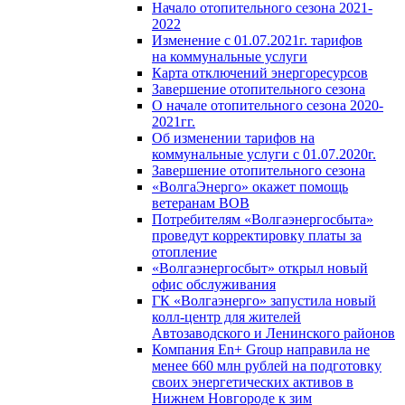
Начало отопительного сезона 2021-
2022
Изменение с 01.07.2021г. тарифов
на коммунальные услуги
Карта отключений энергоресурсов
Завершение отопительного сезона
О начале отопительного сезона 2020-
2021гг.
Об изменении тарифов на
коммунальные услуги с 01.07.2020г.
Завершение отопительного сезона
«ВолгаЭнерго» окажет помощь
ветеранам ВОВ
Потребителям «Волгаэнергосбыта»
проведут корректировку платы за
отопление
«Волгаэнергосбыт» открыл новый
офис обслуживания
ГК «Волгаэнерго» запустила новый
колл-центр для жителей
Автозаводского и Ленинского районов
Компания En+ Group направила не
менее 660 млн рублей на подготовку
своих энергетических активов в
Нижнем Новгороде к зим