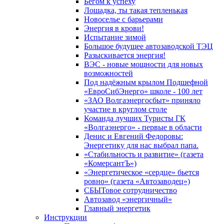
Бегом к успеху
Лошадка, ты такая тепленькая
Новоселье с барьерами
Энергия в крови!
Испытание зимой
Большое будущее автозаводской ТЭЦ
Разыскивается энергия!
ВЭС - новые мощности для новых
возможностей
Под надёжным крылом Подшефной
«ЕвроСибЭнерго» школе - 100 лет
«ЗАО Волгаэнергосбыт» приняло
участие в круглом столе
Команда лучших Туристы ГК
«Волгаэнерго» - первые в области
Денис и Евгений Федоровы:
Энергетику для нас выбрал папа.
«Стабильность и развитие» (газета
«КомерсантЪ»)
«Энергетическое «сердце» бьется
ровно» (газета «Автозаводец»)
СБЫТовое сотрудничество
Автозавод «энергичный»
Главный энергетик
Инструкции