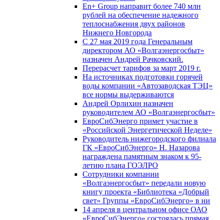
En+ Group направит более 740 млн
рублей на обеспечение надежного
теплоснабжения двух районов
Нижнего Новгорода
С 27 мая 2019 года Генеральным
директором АО «Волгаэнергосбыт»
назначен Андрей Рачковский.
Перерасчет тарифов за март 2019 г.
На источниках подготовки горячей
воды компании «Автозаводская ТЭЦ»
все нормы выдерживаются
Андрей Орлихин назначен
руководителем АО «Волгаэнергосбыт»
ЕвроСибЭнерго примет участие в
«Российской Энергетической Неделе»
Руководитель нижегородского филиала
ГК «ЕвроСибЭнерго» Н. Назарова
награждена памятным знаком к 95-
летию плана ГОЭЛРО
Сотрудники компании
«Волгаэнергосбыт» передали новую
книгу проекта «Библиотека «Добрый
свет» Группы «ЕвроСибЭнерго» в ни
14 апреля в центральном офисе ОАО
«ЕвроСибЭнерго» состоялась прямая