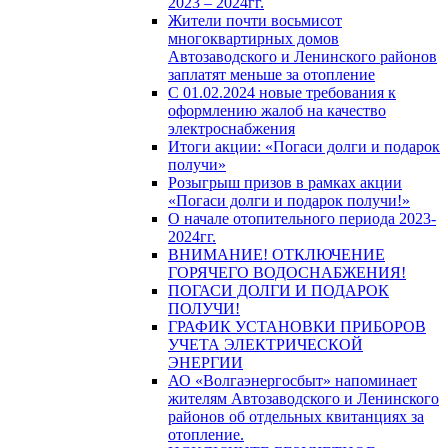
2023 – 2024гг.
Жители почти восьмисот
многоквартирных домов
Автозаводского и Ленинского районов
заплатят меньше за отопление
С 01.02.2024 новые требования к
оформлению жалоб на качество
электроснабжения
Итоги акции: «Погаси долги и подарок
получи»
Розыгрыш призов в рамках акции
«Погаси долги и подарок получи!»
О начале отопительного периода 2023-
2024гг.
ВНИМАНИЕ! ОТКЛЮЧЕНИЕ
ГОРЯЧЕГО ВОДОСНАБЖЕНИЯ!
ПОГАСИ ДОЛГИ И ПОДАРОК
ПОЛУЧИ!
ГРАФИК УСТАНОВКИ ПРИБОРОВ
УЧЕТА ЭЛЕКТРИЧЕСКОЙ
ЭНЕРГИИ
АО «Волгаэнергосбыт» напоминает
жителям Автозаводского и Ленинского
районов об отдельных квитанциях за
отопление.