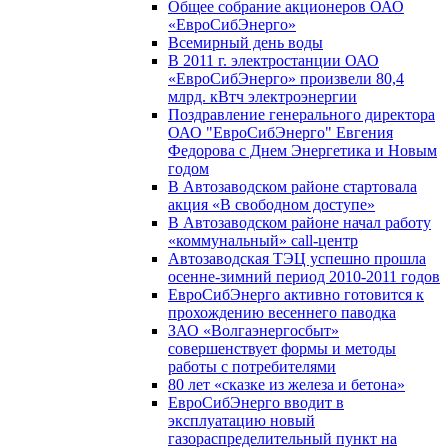
Общее собрание акционеров ОАО
«ЕвроСибЭнерго»
Всемирный день воды
В 2011 г. электростанции ОАО
«ЕвроСибЭнерго» произвели 80,4
млрд. кВтч электроэнергии
Поздравление генерального директора
ОАО "ЕвроСибЭнерго" Евгения
Федорова с Днем Энергетика и Новым
годом
В Автозаводском районе стартовала
акция «В свободном доступе»
В Автозаводском районе начал работу
«коммунальный» call-центр
Автозаводская ТЭЦ успешно прошла
осенне-зимний период 2010-2011 годов
ЕвроСибЭнерго активно готовится к
прохождению весеннего паводка
ЗАО «Волгаэнергосбыт»
совершенствует формы и методы
работы с потребителями
80 лет «сказке из железа и бетона»
ЕвроСибЭнерго вводит в
эксплуатацию новый
газораспределительный пункт на