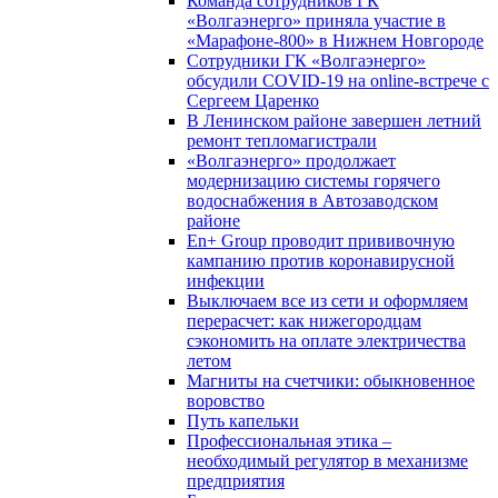
Команда сотрудников ГК
«Волгаэнерго» приняла участие в
«Марафоне-800» в Нижнем Новгороде
Сотрудники ГК «Волгаэнерго»
обсудили COVID-19 на online-встрече с
Сергеем Царенко
В Ленинском районе завершен летний
ремонт тепломагистрали
«Волгаэнерго» продолжает
модернизацию системы горячего
водоснабжения в Автозаводском
районе
En+ Group проводит прививочную
кампанию против коронавирусной
инфекции
Выключаем все из сети и оформляем
перерасчет: как нижегородцам
сэкономить на оплате электричества
летом
Магниты на счетчики: обыкновенное
воровство
Путь капельки
Профессиональная этика –
необходимый регулятор в механизме
предприятия