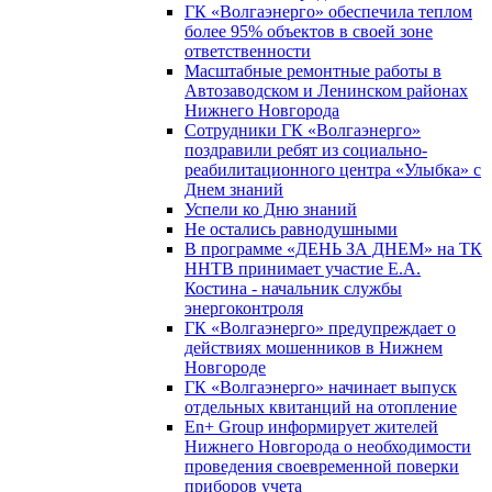
ГК «Волгаэнерго» обеспечила теплом
более 95% объектов в своей зоне
ответственности
Масштабные ремонтные работы в
Автозаводском и Ленинском районах
Нижнего Новгорода
Сотрудники ГК «Волгаэнерго»
поздравили ребят из социально-
реабилитационного центра «Улыбка» с
Днем знаний
Успели ко Дню знаний
Не остались равнодушными
В программе «ДЕНЬ ЗА ДНЕМ» на ТК
ННТВ принимает участие Е.А.
Костина - начальник службы
энергоконтроля
ГК «Волгаэнерго» предупреждает о
действиях мошенников в Нижнем
Новгороде
ГК «Волгаэнерго» начинает выпуск
отдельных квитанций на отопление
En+ Group информирует жителей
Нижнего Новгорода о необходимости
проведения своевременной поверки
приборов учета