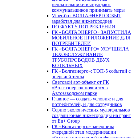
неплательщики вынуждают
коммунальщиков принимать меры
Viber-бот ВОЛГАЭНЕРГОСБЫТ
заработал для нижегородцев
ПО ФАКТУ ПОТРЕБЛЕНИЯ
ГК «ВОЛГАЭНЕРГО» ЗАПУСТИЛА
МОБИЛЬНОЕ ПРИЛОЖЕНИЕ ДЛЯ
ПОТРЕБИТЕЛЕЙ
ГК «ВОЛГАЭНЕРГО» УЛУЧШИЛА
ТЕХОБСЛУЖИВАНИЕ
ТРУБОПРОВОДОВ ДВУХ
КОТЕЛЬНЫХ
ГК «Волгаэнерго»: ТОП-5 событий с
энергией тепла
Световой арт-объект от ГК
«Волгаэнерго» появился в
Автозаводском парке
Главное — создать условия: и для
потребителей, и для сотрудников
Серию экологических мультфильмов
создали юные нижегородцы на грант
от En+ Group
ГК «Волгаэнерго» завершила
очередной этап модернизации
объектов внутренней инфраструктуры