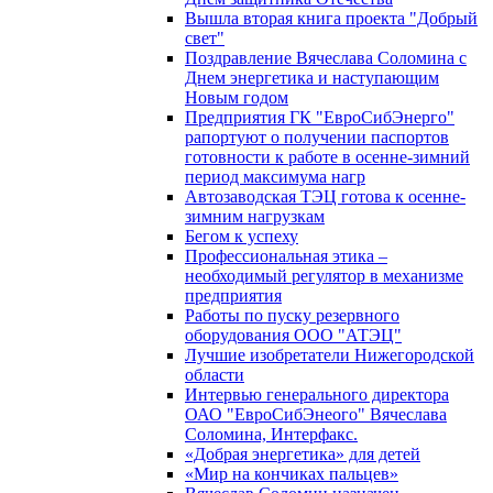
Вышла вторая книга проекта "Добрый
свет"
Поздравление Вячеслава Соломина с
Днем энергетика и наступающим
Новым годом
Предприятия ГК "ЕвроСибЭнерго"
рапортуют о получении паспортов
готовности к работе в осенне-зимний
период максимума нагр
Автозаводская ТЭЦ готова к осенне-
зимним нагрузкам
Бегом к успеху
Профессиональная этика –
необходимый регулятор в механизме
предприятия
Работы по пуску резервного
оборудования ООО "АТЭЦ"
Лучшие изобретатели Нижегородской
области
Интервью генерального директора
ОАО "ЕвроСибЭнеого" Вячеслава
Соломина, Интерфакс.
«Добрая энергетика» для детей
«Мир на кончиках пальцев»