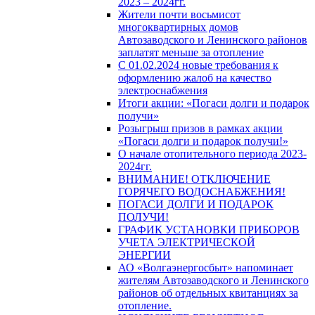
2023 – 2024гг.
Жители почти восьмисот
многоквартирных домов
Автозаводского и Ленинского районов
заплатят меньше за отопление
С 01.02.2024 новые требования к
оформлению жалоб на качество
электроснабжения
Итоги акции: «Погаси долги и подарок
получи»
Розыгрыш призов в рамках акции
«Погаси долги и подарок получи!»
О начале отопительного периода 2023-
2024гг.
ВНИМАНИЕ! ОТКЛЮЧЕНИЕ
ГОРЯЧЕГО ВОДОСНАБЖЕНИЯ!
ПОГАСИ ДОЛГИ И ПОДАРОК
ПОЛУЧИ!
ГРАФИК УСТАНОВКИ ПРИБОРОВ
УЧЕТА ЭЛЕКТРИЧЕСКОЙ
ЭНЕРГИИ
АО «Волгаэнергосбыт» напоминает
жителям Автозаводского и Ленинского
районов об отдельных квитанциях за
отопление.