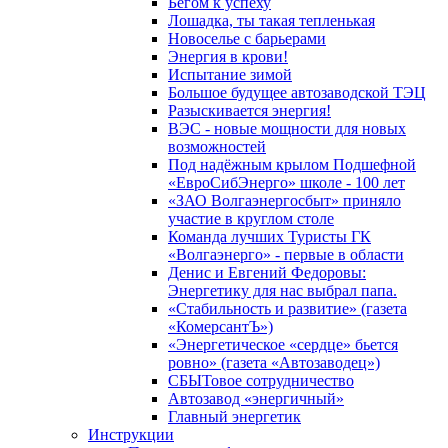
Бегом к успеху
Лошадка, ты такая тепленькая
Новоселье с барьерами
Энергия в крови!
Испытание зимой
Большое будущее автозаводской ТЭЦ
Разыскивается энергия!
ВЭС - новые мощности для новых
возможностей
Под надёжным крылом Подшефной
«ЕвроСибЭнерго» школе - 100 лет
«ЗАО Волгаэнергосбыт» приняло
участие в круглом столе
Команда лучших Туристы ГК
«Волгаэнерго» - первые в области
Денис и Евгений Федоровы:
Энергетику для нас выбрал папа.
«Стабильность и развитие» (газета
«КомерсантЪ»)
«Энергетическое «сердце» бьется
ровно» (газета «Автозаводец»)
СБЫТовое сотрудничество
Автозавод «энергичный»
Главный энергетик
Инструкции