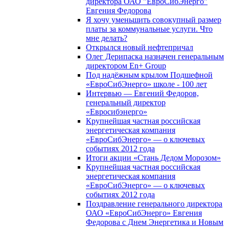
директора ОАО "ЕвроСибЭнерго"
Евгения Федорова
Я хочу уменьшить совокупный размер
платы за коммунальные услуги. Что
мне делать?
Открылся новый нефтепричал
Олег Дерипаска назначен генеральным
директором En+ Group
Под надёжным крылом Подшефной
«ЕвроСибЭнерго» школе - 100 лет
Интервью — Евгений Федоров,
генеральный директор
«Евросибэнерго»
Крупнейшая частная российская
энергетическая компания
«ЕвроСибЭнерго» — о ключевых
событиях 2012 года
Итоги акции «Стань Дедом Морозом»
Крупнейшая частная российская
энергетическая компания
«ЕвроСибЭнерго» — о ключевых
событиях 2012 года
Поздравление генерального директора
ОАО «ЕвроСибЭнерго» Евгения
Федорова с Днем Энергетика и Новым