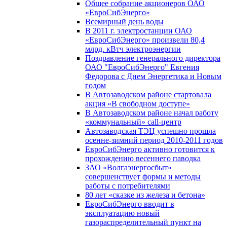
Общее собрание акционеров ОАО
«ЕвроСибЭнерго»
Всемирный день воды
В 2011 г. электростанции ОАО
«ЕвроСибЭнерго» произвели 80,4
млрд. кВтч электроэнергии
Поздравление генерального директора
ОАО "ЕвроСибЭнерго" Евгения
Федорова с Днем Энергетика и Новым
годом
В Автозаводском районе стартовала
акция «В свободном доступе»
В Автозаводском районе начал работу
«коммунальный» call-центр
Автозаводская ТЭЦ успешно прошла
осенне-зимний период 2010-2011 годов
ЕвроСибЭнерго активно готовится к
прохождению весеннего паводка
ЗАО «Волгаэнергосбыт»
совершенствует формы и методы
работы с потребителями
80 лет «сказке из железа и бетона»
ЕвроСибЭнерго вводит в
эксплуатацию новый
газораспределительный пункт на