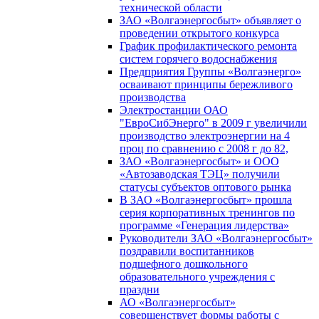
технической области
ЗАО «Волгаэнергосбыт» объявляет о
проведении открытого конкурса
График профилактического ремонта
систем горячего водоснабжения
Предприятия Группы «Волгаэнерго»
осваивают принципы бережливого
производства
Электростанции ОАО
"ЕвроСибЭнерго" в 2009 г увеличили
производство электроэнергии на 4
проц по сравнению с 2008 г до 82,
ЗАО «Волгаэнергосбыт» и ООО
«Автозаводская ТЭЦ» получили
статусы субъектов оптового рынка
В ЗАО «Волгаэнергосбыт» прошла
серия корпоративных тренингов по
программе «Генерация лидерства»
Руководители ЗАО «Волгаэнергосбыт»
поздравили воспитанников
подшефного дошкольного
образовательного учреждения с
праздни
АО «Волгаэнергосбыт»
совершенствует формы работы с