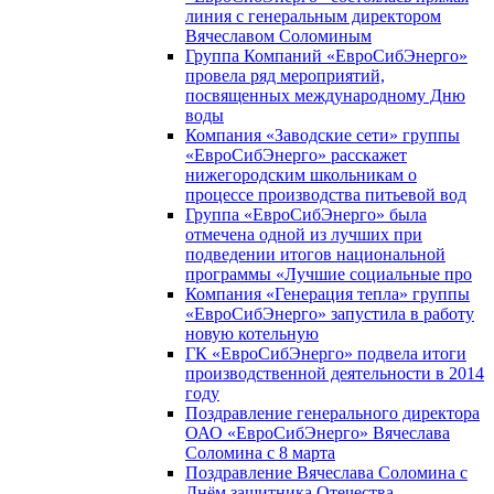
линия с генеральным директором
Вячеславом Соломиным
Группа Компаний «ЕвроСибЭнерго»
провела ряд мероприятий,
посвященных международному Дню
воды
Компания «Заводские сети» группы
«ЕвроСибЭнерго» расскажет
нижегородским школьникам о
процессе производства питьевой вод
Группа «ЕвроСибЭнерго» была
отмечена одной из лучших при
подведении итогов национальной
программы «Лучшие социальные про
Компания «Генерация тепла» группы
«ЕвроСибЭнерго» запустила в работу
новую котельную
ГК «ЕвроСибЭнерго» подвела итоги
производственной деятельности в 2014
году
Поздравление генерального директора
ОАО «ЕвроСибЭнерго» Вячеслава
Соломина с 8 марта
Поздравление Вячеслава Соломина с
Днём защитника Отечества