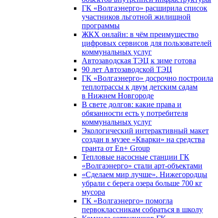
ГК «Волгаэнерго» расширила список
участников льготной жилищной
программы
ЖКХ онлайн: в чём преимущество
цифровых сервисов для пользователей
коммунальных услуг
Автозаводская ТЭЦ к зиме готова
90 лет Автозаводской ТЭЦ
ГК «Волгаэнерго» досрочно построила
теплотрассы к двум детским садам
в Нижнем Новгороде
В свете долгов: какие права и
обязанности есть у потребителя
коммунальных услуг
Экологический интерактивный макет
создан в музее «Кварки» на средства
гранта от En+ Group
Тепловые насосные станции ГК
«Волгаэнерго» стали арт-объектами
«Сделаем мир лучше». Нижегородцы
убрали с берега озера больше 700 кг
мусора
ГК «Волгаэнерго» помогла
первоклассникам собраться в школу