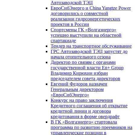
Автозаводской ТЭЦ
ЕвроСибЭнерго и China Yangtze Power
договорились о совместной
реализации гидроэнергетических
проектов в России
Спортсмены ГК «Волгаэнерго»
успешно выступили на областной
спартакиаде
Тендер на транспортное обслуживание
ГРС Автозаводской ТЭЦ запустят до
начала отопительного сезона
Директор по связям с органами
государственной власти En+ Group
Владимир Кирюхин избран
председателем совета директоров
Евгений Федоров назначен
Генеральным директором
«ЕвроСибЭнерго»
Конкурс на право заключения
Кредитного соглашения об открытие
кредитной линии и договора
кредитования в форме овердрафт
В ГК «Волгаэнерго» стартовала
программа по развитию преемников на
управленческие позиции в