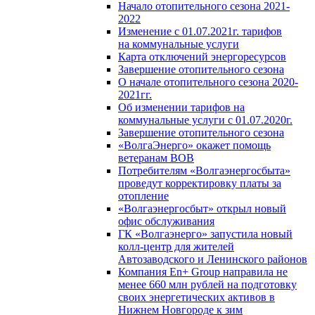
Начало отопительного сезона 2021-
2022
Изменение с 01.07.2021г. тарифов
на коммунальные услуги
Карта отключений энергоресурсов
Завершение отопительного сезона
О начале отопительного сезона 2020-
2021гг.
Об изменении тарифов на
коммунальные услуги с 01.07.2020г.
Завершение отопительного сезона
«ВолгаЭнерго» окажет помощь
ветеранам ВОВ
Потребителям «Волгаэнергосбыта»
проведут корректировку платы за
отопление
«Волгаэнергосбыт» открыл новый
офис обслуживания
ГК «Волгаэнерго» запустила новый
колл-центр для жителей
Автозаводского и Ленинского районов
Компания En+ Group направила не
менее 660 млн рублей на подготовку
своих энергетических активов в
Нижнем Новгороде к зим