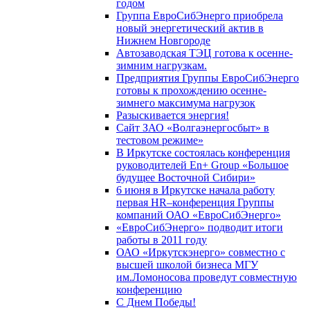
годом
Группа ЕвроСибЭнерго приобрела
новый энергетический актив в
Нижнем Новгороде
Автозаводская ТЭЦ готова к осенне-
зимним нагрузкам.
Предприятия Группы ЕвроСибЭнерго
готовы к прохождению осенне-
зимнего максимума нагрузок
Разыскивается энергия!
Сайт ЗАО «Волгаэнергосбыт» в
тестовом режиме»
В Иркутске состоялась конференция
руководителей En+ Group «Большое
будущее Восточной Сибири»
6 июня в Иркутске начала работу
первая HR–конференция Группы
компаний ОАО «ЕвроСибЭнерго»
«ЕвроСибЭнерго» подводит итоги
работы в 2011 году
ОАО «Иркутскэнерго» совместно с
высшей школой бизнеса МГУ
им.Ломоносова проведут совместную
конференцию
С Днем Победы!