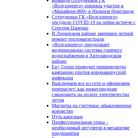
Команда сотрудников ГК
«Волгаэнерго» приняла участие в
«Марафоне-800» в Нижнем Новгороде
Сотрудники ГК «Волгаэнерго»
обсудили COVID-19 на online-встрече с
Сергеем Царенко
В Ленинском районе завершен летний
ремонт тепломагистрали
«Волгаэнерго» продолжает
модернизацию системы горячего
водоснабжения в Автозаводском
районе
En+ Group проводит прививочную
кампанию против коронавирусной
инфекции
Выключаем все из сети и оформляем
перерасчет: как нижегородцам
сэкономить на оплате электричества
летом
Магниты на счетчики: обыкновенное
воровство
Путь капельки
Профессиональная этика –
необходимый регулятор в механизме
предприятия