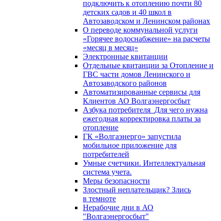
подключить к отоплению почти 80
детских садов и 40 школ в
Автозаводском и Ленинском районах
О переводе коммунальной услуги
«Горячее водоснабжение» на расчеты
«месяц в месяц»
Электронные квитанции
Отдельные квитанции за Отопление и
ГВС части домов Ленинского и
Автозаводского районов
Автоматизированные сервисы для
Клиентов АО Волгаэнергосбыт
Азбука потребителя_Для чего нужна
ежегодная корректировка платы за
отопление
ГК «Волгаэнерго» запустила
мобильное приложение для
потребителей
Умные счетчики. Интеллектуальная
система учета.
Меры безопасности
Злостный неплательщик? Злись
в темноте
Нерабочие дни в АО
"Волгаэнергосбыт"