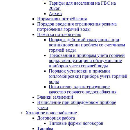
Тарифы для населения на ГВС на
2026г.
Архив
Нормативы потребления
Порядок введения ограничения режима
потребления горячей воды
Памятка потребителю
Порядок действий гражданина при
возникновении проблем со счетчиком
горячей воды
Требования к приборам учета горячей
воды, эксплуатация и обслуживание
приборов учета горячей воды
Порядок установки и приемки
(опломбировки) прибора учета горячей
воды
Показатели, характеризующие
качество горячего водоснабжения
Бланки заявлений
Начисление при общедомовом приборе
учета
Холодное водоснабжение
Договорная работа
Типовые формы договоров
Тарифы