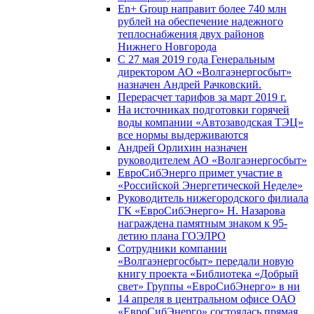
En+ Group направит более 740 млн
рублей на обеспечение надежного
теплоснабжения двух районов
Нижнего Новгорода
С 27 мая 2019 года Генеральным
директором АО «Волгаэнергосбыт»
назначен Андрей Рачковский.
Перерасчет тарифов за март 2019 г.
На источниках подготовки горячей
воды компании «Автозаводская ТЭЦ»
все нормы выдерживаются
Андрей Орлихин назначен
руководителем АО «Волгаэнергосбыт»
ЕвроСибЭнерго примет участие в
«Российской Энергетической Неделе»
Руководитель нижегородского филиала
ГК «ЕвроСибЭнерго» Н. Назарова
награждена памятным знаком к 95-
летию плана ГОЭЛРО
Сотрудники компании
«Волгаэнергосбыт» передали новую
книгу проекта «Библиотека «Добрый
свет» Группы «ЕвроСибЭнерго» в ни
14 апреля в центральном офисе ОАО
«ЕвроСибЭнерго» состоялась прямая