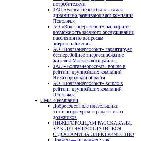
потребителями
ЗАО «Волгаэнергосбыт» - самая
динамично развивающаяся компания
Поволжья
АО «Волгаэнергосбыт» расширило
возможность заочного обслуживания
населения по вопросам
энергоснабжения
АО «Волгаэнергосбыт» гарантирует
бесперебойное энергоснабжение
жителей Московского района
ЗАО «Волгаэнергосбыт» вошло в
рейтинг крупнейших компаний
Нижегородской области
АО «Волгаэнергосбыт» вошло в
рейтинг крупнейших компаний
Поволжья
СМИ о компании
Добросовестные плательщики
за энергоресурсы страдают из-за
должников
НИЖЕГОРОДЦАМ РАССКАЗАЛИ,
КАК ЛЕГЧЕ РАСПЛАТИТЬСЯ
С ДОЛГАМИ ЗА ЭЛЕКТРИЧЕСТВО
Должен — не должен: как