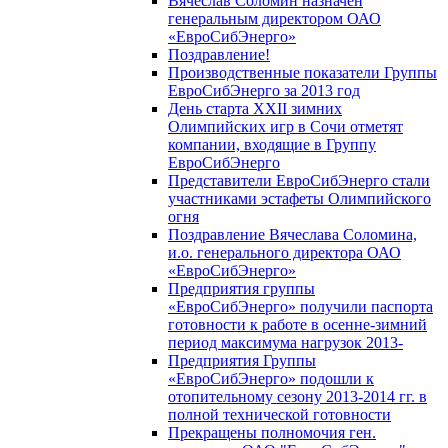
Вячеслав Соломин назначен
генеральным директором ОАО
«ЕвроСибЭнерго»
Поздравление!
Производственные показатели Группы
ЕвроСибЭнерго за 2013 год
День старта XXII зимних
Олимпийских игр в Сочи отметят
компании, входящие в Группу
ЕвроСибЭнерго
Представители ЕвроСибЭнерго стали
участниками эстафеты Олимпийского
огня
Поздравление Вячеслава Соломина,
и.о. генерального директора ОАО
«ЕвроСибЭнерго»
Предприятия группы
«ЕвроСибЭнерго» получили паспорта
готовности к работе в осенне-зимний
период максимума нагрузок 2013-
Предприятия Группы
«ЕвроСибЭнерго» подошли к
отопительному сезону 2013-2014 гг. в
полной технической готовности
Прекращены полномочия ген.