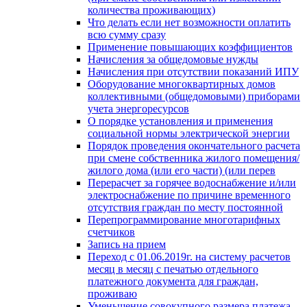
количества проживающих)
Что делать если нет возможности оплатить
всю сумму сразу
Применение повышающих коэффициентов
Начисления за общедомовые нужды
Начисления при отсутствии показаний ИПУ
Оборудование многоквартирных домов
коллективными (общедомовыми) приборами
учета энергоресурсов
О порядке установления и применения
социальной нормы электрической энергии
Порядок проведения окончательного расчета
при смене собственника жилого помещения/
жилого дома (или его части) (или перев
Перерасчет за горячее водоснабжение и/или
электроснабжение по причине временного
отсутствия граждан по месту постоянной
Перепрограммирование многотарифных
счетчиков
Запись на прием
Переход с 01.06.2019г. на систему расчетов
месяц в месяц с печатью отдельного
платежного документа для граждан,
проживаю
Уменьшение совокупного размера платежа