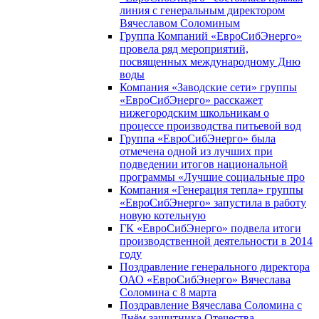
линия с генеральным директором
Вячеславом Соломиным
Группа Компаний «ЕвроСибЭнерго»
провела ряд мероприятий,
посвященных международному Дню
воды
Компания «Заводские сети» группы
«ЕвроСибЭнерго» расскажет
нижегородским школьникам о
процессе производства питьевой вод
Группа «ЕвроСибЭнерго» была
отмечена одной из лучших при
подведении итогов национальной
программы «Лучшие социальные про
Компания «Генерация тепла» группы
«ЕвроСибЭнерго» запустила в работу
новую котельную
ГК «ЕвроСибЭнерго» подвела итоги
производственной деятельности в 2014
году
Поздравление генерального директора
ОАО «ЕвроСибЭнерго» Вячеслава
Соломина с 8 марта
Поздравление Вячеслава Соломина с
Днём защитника Отечества