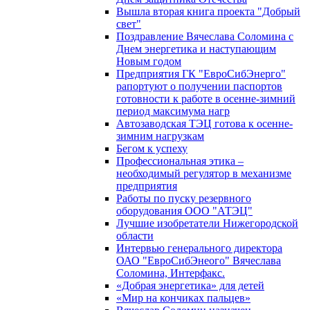
Вышла вторая книга проекта "Добрый
свет"
Поздравление Вячеслава Соломина с
Днем энергетика и наступающим
Новым годом
Предприятия ГК "ЕвроСибЭнерго"
рапортуют о получении паспортов
готовности к работе в осенне-зимний
период максимума нагр
Автозаводская ТЭЦ готова к осенне-
зимним нагрузкам
Бегом к успеху
Профессиональная этика –
необходимый регулятор в механизме
предприятия
Работы по пуску резервного
оборудования ООО "АТЭЦ"
Лучшие изобретатели Нижегородской
области
Интервью генерального директора
ОАО "ЕвроСибЭнеого" Вячеслава
Соломина, Интерфакс.
«Добрая энергетика» для детей
«Мир на кончиках пальцев»