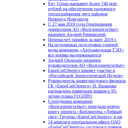
En+ Group направит более 740 млн
рублей на обеспечение надежного
теплоснабжения двух районов
Нижнего Новгорода
С 27 мая 2019 года Генеральным
директором АО «Волгаэнергосбыт»
назначен Андрей Рачковский.
Перерасчет тарифов за март 2019 г.
На источниках подготовки горячей
воды компании «Автозаводская ТЭЦ»
все нормы выдерживаются
Андрей Орлихин назначен
руководителем АО «Волгаэнергосбыт»
ЕвроСибЭнерго примет участие в
«Российской Энергетической Неделе»
Руководитель нижегородского филиала
ГК «ЕвроСибЭнерго» Н. Назарова
награждена памятным знаком к 95-
летию плана ГОЭЛРО
Сотрудники компании
«Волгаэнергосбыт» передали новую
книгу проекта «Библиотека «Добрый
свет» Группы «ЕвроСибЭнерго» в ни
14 апреля в центральном офисе ОАО
«ЕвроСибЭнерго» состоялась прямая