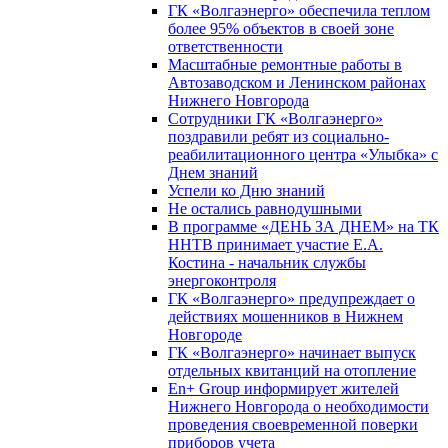
ГК «Волгаэнерго» обеспечила теплом
более 95% объектов в своей зоне
ответственности
Масштабные ремонтные работы в
Автозаводском и Ленинском районах
Нижнего Новгорода
Сотрудники ГК «Волгаэнерго»
поздравили ребят из социально-
реабилитационного центра «Улыбка» с
Днем знаний
Успели ко Дню знаний
Не остались равнодушными
В программе «ДЕНЬ ЗА ДНЕМ» на ТК
ННТВ принимает участие Е.А.
Костина - начальник службы
энергоконтроля
ГК «Волгаэнерго» предупреждает о
действиях мошенников в Нижнем
Новгороде
ГК «Волгаэнерго» начинает выпуск
отдельных квитанций на отопление
En+ Group информирует жителей
Нижнего Новгорода о необходимости
проведения своевременной поверки
приборов учета