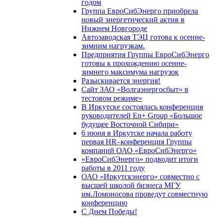
годом
Группа ЕвроСибЭнерго приобрела
новый энергетический актив в
Нижнем Новгороде
Автозаводская ТЭЦ готова к осенне-
зимним нагрузкам.
Предприятия Группы ЕвроСибЭнерго
готовы к прохождению осенне-
зимнего максимума нагрузок
Разыскивается энергия!
Сайт ЗАО «Волгаэнергосбыт» в
тестовом режиме»
В Иркутске состоялась конференция
руководителей En+ Group «Большое
будущее Восточной Сибири»
6 июня в Иркутске начала работу
первая HR–конференция Группы
компаний ОАО «ЕвроСибЭнерго»
«ЕвроСибЭнерго» подводит итоги
работы в 2011 году
ОАО «Иркутскэнерго» совместно с
высшей школой бизнеса МГУ
им.Ломоносова проведут совместную
конференцию
С Днем Победы!