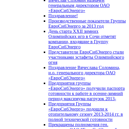
Вячеслав Соломин назначен
генеральным директором ОАО
«ЕвроСибЭнерго»
Поздравление!
Производственные показатели Группы
ЕвроСибЭнерго за 2013 год
День старта XXII зимних
Олимпийских игр в Сочи отметят
компании, входящие в Группу
ЕвроСибЭнерго
Представители ЕвроСибЭнерго стали
участниками эстафеты Олимпийского
огня
Поздравление Вячеслава Соломина,
и.о. генерального директора ОАО
«ЕвроСибЭнерго»
Предприятия группы
«ЕвроСибЭнерго» получили паспорта
готовности к работе в осенне-зимний
период максимума нагрузок 2013-
Предприятия Группы
«ЕвроСибЭнерго» подошли к
отопительному сезону 2013-2014 гг. в
полной технической готовности
Прекращены полномочия ген.