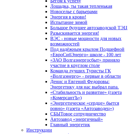
Бегом к успеху
Лошадка, ты такая тепленькая
Новоселье с барьерами
Энергия в крови!
Испытание зимой
Большое будущее автозаводской ТЭЦ
Разыскивается энергия!
ВЭС - новые мощности для новых
возможностей
Под надёжным крылом Подшефной
«ЕвроСибЭнерго» школе - 100 лет
«ЗАО Волгаэнергосбыт» приняло
участие в круглом столе
Команда лучших Туристы ГК
«Волгаэнерго» - первые в области
Денис и Евгений Федоровы:
Энергетику для нас выбрал папа.
«Стабильность и развитие» (газета
«КомерсантЪ»)
«Энергетическое «сердце» бьется
ровно» (газета «Автозаводец»)
СБЫТовое сотрудничество
Автозавод «энергичный»
Главный энергетик
Инструкции