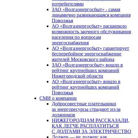
потребителями
ЗАО «Волгаэнергосбыт» - самая
динамично развивающаяся компания
Поволжья
АО «Волгаэнергосбыт» расширило
возможность заочного обслуживания
населения по вопросам
энергоснабжения
АО «Волгаэнергосбыт» гарантирует
бесперебойное энергоснабжение
жителей Московского района
ЗАО «Волгаэнергосбыт» вошло в
рейтинг крупнейших компаний
Нижегородской области
АО «Волгаэнергосбыт» вошло в
рейтинг крупнейших компаний
Поволжья
СМИ о компании
Добросовестные плательщики
за энергоресурсы страдают из-за
должников
НИЖЕГОРОДЦАМ РАССКАЗАЛИ,
КАК ЛЕГЧЕ РАСПЛАТИТЬСЯ
С ДОЛГАМИ ЗА ЭЛЕКТРИЧЕСТВО
Должен — не должен: как