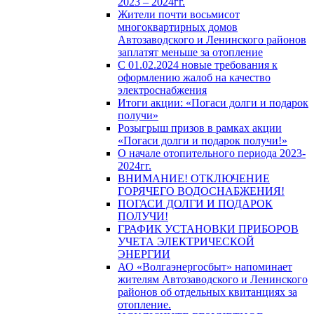
2023 – 2024гг.
Жители почти восьмисот
многоквартирных домов
Автозаводского и Ленинского районов
заплатят меньше за отопление
С 01.02.2024 новые требования к
оформлению жалоб на качество
электроснабжения
Итоги акции: «Погаси долги и подарок
получи»
Розыгрыш призов в рамках акции
«Погаси долги и подарок получи!»
О начале отопительного периода 2023-
2024гг.
ВНИМАНИЕ! ОТКЛЮЧЕНИЕ
ГОРЯЧЕГО ВОДОСНАБЖЕНИЯ!
ПОГАСИ ДОЛГИ И ПОДАРОК
ПОЛУЧИ!
ГРАФИК УСТАНОВКИ ПРИБОРОВ
УЧЕТА ЭЛЕКТРИЧЕСКОЙ
ЭНЕРГИИ
АО «Волгаэнергосбыт» напоминает
жителям Автозаводского и Ленинского
районов об отдельных квитанциях за
отопление.