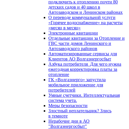
подключить к отоплению почти 80
детских садов и 40 школ в
Автозаводском и Ленинском районах
О переводе коммунальной услуги
«Горячее водоснабжение» на расчеты
«месяц в месяц»
Электронные квитанции
Отдельные квитанции за Отопление и
ГВС части домов Ленинского и
Автозаводского районов
Автоматизированные сервисы для
Клиентов АО Волгаэнергосбыт
Азбука потребителя_Для чего нужна
ежегодная корректировка платы за
отопление
ГК «Волгаэнерго» запустила
мобильное приложение для
потребителей
Умные счетчики. Интеллектуальная
система учета.
Меры безопасности
Злостный неплательщик? Злись
в темноте
Нерабочие дни в АО
"Волгаэнергосбыт"