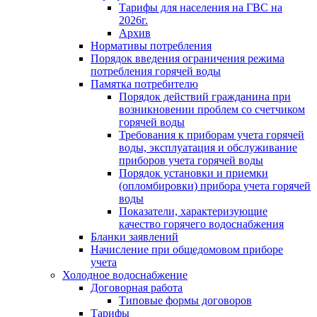
Тарифы для населения на ГВС на
2026г.
Архив
Нормативы потребления
Порядок введения ограничения режима
потребления горячей воды
Памятка потребителю
Порядок действий гражданина при
возникновении проблем со счетчиком
горячей воды
Требования к приборам учета горячей
воды, эксплуатация и обслуживание
приборов учета горячей воды
Порядок установки и приемки
(опломбировки) прибора учета горячей
воды
Показатели, характеризующие
качество горячего водоснабжения
Бланки заявлений
Начисление при общедомовом приборе
учета
Холодное водоснабжение
Договорная работа
Типовые формы договоров
Тарифы