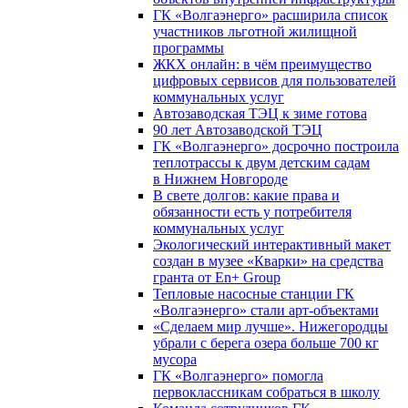
ГК «Волгаэнерго» расширила список
участников льготной жилищной
программы
ЖКХ онлайн: в чём преимущество
цифровых сервисов для пользователей
коммунальных услуг
Автозаводская ТЭЦ к зиме готова
90 лет Автозаводской ТЭЦ
ГК «Волгаэнерго» досрочно построила
теплотрассы к двум детским садам
в Нижнем Новгороде
В свете долгов: какие права и
обязанности есть у потребителя
коммунальных услуг
Экологический интерактивный макет
создан в музее «Кварки» на средства
гранта от En+ Group
Тепловые насосные станции ГК
«Волгаэнерго» стали арт-объектами
«Сделаем мир лучше». Нижегородцы
убрали с берега озера больше 700 кг
мусора
ГК «Волгаэнерго» помогла
первоклассникам собраться в школу