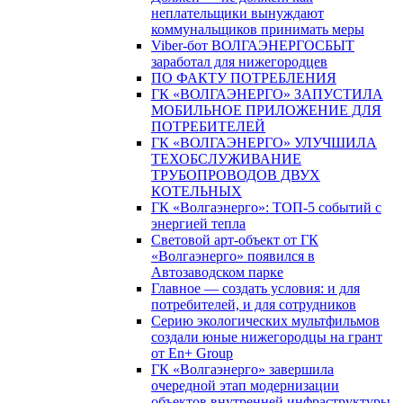
неплательщики вынуждают
коммунальщиков принимать меры
Viber-бот ВОЛГАЭНЕРГОСБЫТ
заработал для нижегородцев
ПО ФАКТУ ПОТРЕБЛЕНИЯ
ГК «ВОЛГАЭНЕРГО» ЗАПУСТИЛА
МОБИЛЬНОЕ ПРИЛОЖЕНИЕ ДЛЯ
ПОТРЕБИТЕЛЕЙ
ГК «ВОЛГАЭНЕРГО» УЛУЧШИЛА
ТЕХОБСЛУЖИВАНИЕ
ТРУБОПРОВОДОВ ДВУХ
КОТЕЛЬНЫХ
ГК «Волгаэнерго»: ТОП-5 событий с
энергией тепла
Световой арт-объект от ГК
«Волгаэнерго» появился в
Автозаводском парке
Главное — создать условия: и для
потребителей, и для сотрудников
Серию экологических мультфильмов
создали юные нижегородцы на грант
от En+ Group
ГК «Волгаэнерго» завершила
очередной этап модернизации
объектов внутренней инфраструктуры