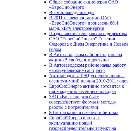
Общее собрание акционеров ОАО
«ЕвроСибЭнерго»
Всемирный день воды
В 2011 г. электростанции ОАО
«ЕвроСибЭнерго» произвели 80,4
млрд. кВтч электроэнергии
Поздравление генерального директора
ОАО "ЕвроСибЭнерго" Евгения
Федорова с Днем Энергетика и Новым
годом
В Автозаводском районе стартовала
акция «В свободном доступе»
В Автозаводском районе начал работу
«коммунальный» call-центр
Автозаводская ТЭЦ успешно прошла
осенне-зимний период 2010-2011 годов
ЕвроСибЭнерго активно готовится к
прохождению весеннего паводка
ЗАО «Волгаэнергосбыт»
совершенствует формы и методы
работы с потребителями
80 лет «сказке из железа и бетона»
ЕвроСибЭнерго вводит в
эксплуатацию новый
газораспределительный пункт на