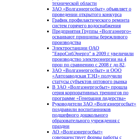
технической области
ЗАО «Волгаэнергосбыт» объявляет о
проведении открытого конкурса
График профилактического ремонта
систем горячего водоснабжения
Предприятия Группы «Волгаэнерго»
осваивают принципы бережливого
производства
Электростанции ОАО
"ЕвроСибЭнерго" в 2009 г увеличили
производство электроэнергии на 4
проц по сравнению с 2008 г до 82,
ЗАО «Волгаэнергосбыт» и ООО
«Автозаводская ТЭЦ» получили
статусы субъектов оптового рынка
В ЗАО «Волгаэнергосбыт» прошла
серия корпоративных тренингов по
программе «Генерация лидерства»
Руководители ЗАО «Волгаэнергосбыт»
поздравили воспитанников
подшефного дошкольного
образовательного учреждения с
праздни
АО «Волгаэнергосбыт»
совершенствует формы работы с