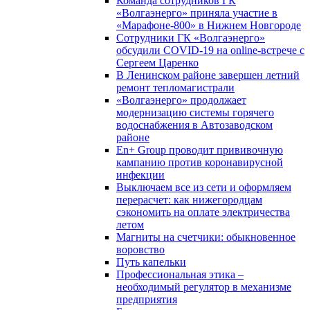
Команда сотрудников ГК
«Волгаэнерго» приняла участие в
«Марафоне-800» в Нижнем Новгороде
Сотрудники ГК «Волгаэнерго»
обсудили COVID-19 на online-встрече с
Сергеем Царенко
В Ленинском районе завершен летний
ремонт тепломагистрали
«Волгаэнерго» продолжает
модернизацию системы горячего
водоснабжения в Автозаводском
районе
En+ Group проводит прививочную
кампанию против коронавирусной
инфекции
Выключаем все из сети и оформляем
перерасчет: как нижегородцам
сэкономить на оплате электричества
летом
Магниты на счетчики: обыкновенное
воровство
Путь капельки
Профессиональная этика –
необходимый регулятор в механизме
предприятия