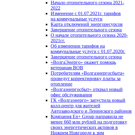
Начало отопительного сезона 2021-
2022
Изменение с 01.07.2021г. тарифов
на коммунальные услуги
Карта отключений энергоресурсов
Завершение отопительного сезона
О начале отопительного сезона 2020-
2021гг.
Об изменении тарифов на
коммунальные услуги с 01.07.2020г.
Завершение отопительного сезона
«ВолгаЭнерго» окажет помощь
ветеранам ВОВ
Потребителям «Волгаэнергосбыта»
проведут корректировку платы за
отопление
«Волгаэнергосбыт» открыл новый
офис обслуживания
ГК «Волгаэнерго» запустила новый
колл-центр для жителей
Автозаводского и Ленинского районов
Компания En+ Group направила не
менее 660 млн рублей на подготовку
своих энергетических активов в
Нижнем Новгороде к зим