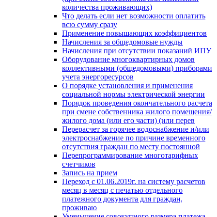
количества проживающих)
Что делать если нет возможности оплатить
всю сумму сразу
Применение повышающих коэффициентов
Начисления за общедомовые нужды
Начисления при отсутствии показаний ИПУ
Оборудование многоквартирных домов
коллективными (общедомовыми) приборами
учета энергоресурсов
О порядке установления и применения
социальной нормы электрической энергии
Порядок проведения окончательного расчета
при смене собственника жилого помещения/
жилого дома (или его части) (или перев
Перерасчет за горячее водоснабжение и/или
электроснабжение по причине временного
отсутствия граждан по месту постоянной
Перепрограммирование многотарифных
счетчиков
Запись на прием
Переход с 01.06.2019г. на систему расчетов
месяц в месяц с печатью отдельного
платежного документа для граждан,
проживаю
Уменьшение совокупного размера платежа