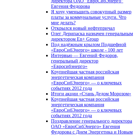
директора ОАО "ЕвроСибЭнерго"
Евгения Федорова
Я хочу уменьшить совокупный размер
платы за коммунальные услуги. Что
мне делать?
Открылся новый нефтепричал
Олег Дерипаска назначен генеральным
директором En+ Group
Под надёжным крылом Подшефной
«ЕвроСибЭнерго» школе - 100 лет
Интервью — Евгений Федоров,
генеральный директор
«Евросибэнерго»
Крупнейшая частная российская
энергетическая компания
«ЕвроСибЭнерго» — о ключевых
событиях 2012 года
Итоги акции «Стань Дедом Морозом»
Крупнейшая частная российская
энергетическая компания
«ЕвроСибЭнерго» — о ключевых
событиях 2012 года
Поздравление генерального директора
ОАО «ЕвроСибЭнерго» Евгения
Федорова с Днем Энергетика и Новым