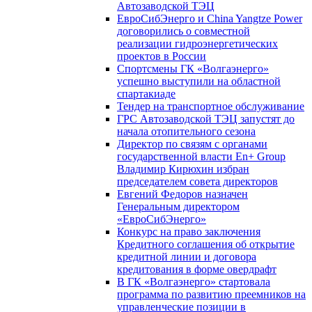
Автозаводской ТЭЦ
ЕвроСибЭнерго и China Yangtze Power
договорились о совместной
реализации гидроэнергетических
проектов в России
Спортсмены ГК «Волгаэнерго»
успешно выступили на областной
спартакиаде
Тендер на транспортное обслуживание
ГРС Автозаводской ТЭЦ запустят до
начала отопительного сезона
Директор по связям с органами
государственной власти En+ Group
Владимир Кирюхин избран
председателем совета директоров
Евгений Федоров назначен
Генеральным директором
«ЕвроСибЭнерго»
Конкурс на право заключения
Кредитного соглашения об открытие
кредитной линии и договора
кредитования в форме овердрафт
В ГК «Волгаэнерго» стартовала
программа по развитию преемников на
управленческие позиции в