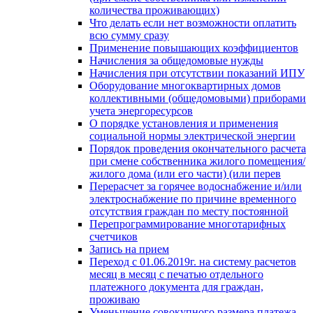
количества проживающих)
Что делать если нет возможности оплатить
всю сумму сразу
Применение повышающих коэффициентов
Начисления за общедомовые нужды
Начисления при отсутствии показаний ИПУ
Оборудование многоквартирных домов
коллективными (общедомовыми) приборами
учета энергоресурсов
О порядке установления и применения
социальной нормы электрической энергии
Порядок проведения окончательного расчета
при смене собственника жилого помещения/
жилого дома (или его части) (или перев
Перерасчет за горячее водоснабжение и/или
электроснабжение по причине временного
отсутствия граждан по месту постоянной
Перепрограммирование многотарифных
счетчиков
Запись на прием
Переход с 01.06.2019г. на систему расчетов
месяц в месяц с печатью отдельного
платежного документа для граждан,
проживаю
Уменьшение совокупного размера платежа