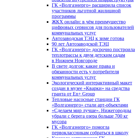
ГК «Волгаэнерго» расширила список
участников льготной жилищной
программы
ЖКХ онлайн: в чём преимущество
цифровых сервисов для пользователей
коммунальных услуг
Автозаводская ТЭЦ к зиме готова
90 лет Автозаводской ТЭЦ
ГК «Волгаэнерго» досрочно построила
теплотрассы к двум детским садам
в Нижнем Новгороде
В свете долгов: какие права и
обязанности есть у потребителя
коммунальных услуг
Экологический интерактивный макет
создан в музее «Кварки» на средства
гранта от En+ Group
Тепловые насосные станции ГК
«Волгаэнерго» стали арт-объектами
«Сделаем мир лучше». Нижегородцы
убрали с берега озера больше 700 кг
мусора
ГК «Волгаэнерго» помогла
первоклассникам собраться в школу