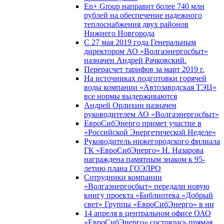
En+ Group направит более 740 млн
рублей на обеспечение надежного
теплоснабжения двух районов
Нижнего Новгорода
С 27 мая 2019 года Генеральным
директором АО «Волгаэнергосбыт»
назначен Андрей Рачковский.
Перерасчет тарифов за март 2019 г.
На источниках подготовки горячей
воды компании «Автозаводская ТЭЦ»
все нормы выдерживаются
Андрей Орлихин назначен
руководителем АО «Волгаэнергосбыт»
ЕвроСибЭнерго примет участие в
«Российской Энергетической Неделе»
Руководитель нижегородского филиала
ГК «ЕвроСибЭнерго» Н. Назарова
награждена памятным знаком к 95-
летию плана ГОЭЛРО
Сотрудники компании
«Волгаэнергосбыт» передали новую
книгу проекта «Библиотека «Добрый
свет» Группы «ЕвроСибЭнерго» в ни
14 апреля в центральном офисе ОАО
«ЕвроСибЭнерго» состоялась прямая