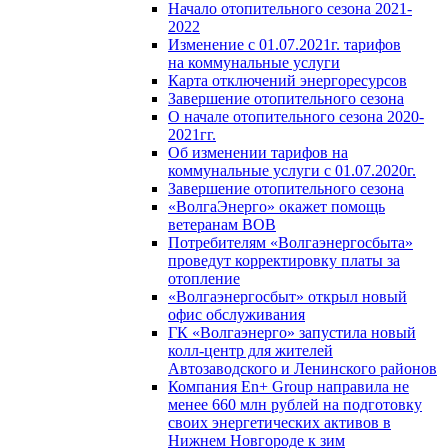
Начало отопительного сезона 2021-
2022
Изменение с 01.07.2021г. тарифов
на коммунальные услуги
Карта отключений энергоресурсов
Завершение отопительного сезона
О начале отопительного сезона 2020-
2021гг.
Об изменении тарифов на
коммунальные услуги с 01.07.2020г.
Завершение отопительного сезона
«ВолгаЭнерго» окажет помощь
ветеранам ВОВ
Потребителям «Волгаэнергосбыта»
проведут корректировку платы за
отопление
«Волгаэнергосбыт» открыл новый
офис обслуживания
ГК «Волгаэнерго» запустила новый
колл-центр для жителей
Автозаводского и Ленинского районов
Компания En+ Group направила не
менее 660 млн рублей на подготовку
своих энергетических активов в
Нижнем Новгороде к зим