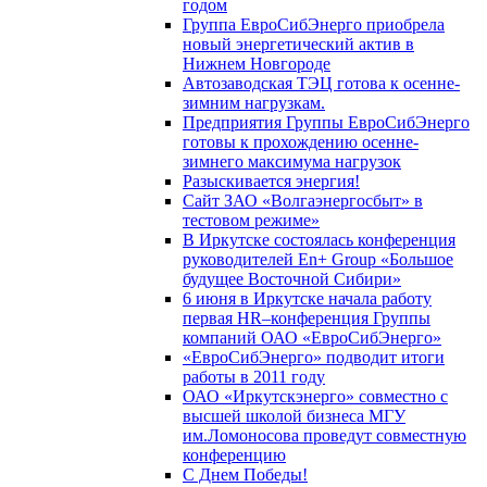
годом
Группа ЕвроСибЭнерго приобрела
новый энергетический актив в
Нижнем Новгороде
Автозаводская ТЭЦ готова к осенне-
зимним нагрузкам.
Предприятия Группы ЕвроСибЭнерго
готовы к прохождению осенне-
зимнего максимума нагрузок
Разыскивается энергия!
Сайт ЗАО «Волгаэнергосбыт» в
тестовом режиме»
В Иркутске состоялась конференция
руководителей En+ Group «Большое
будущее Восточной Сибири»
6 июня в Иркутске начала работу
первая HR–конференция Группы
компаний ОАО «ЕвроСибЭнерго»
«ЕвроСибЭнерго» подводит итоги
работы в 2011 году
ОАО «Иркутскэнерго» совместно с
высшей школой бизнеса МГУ
им.Ломоносова проведут совместную
конференцию
С Днем Победы!