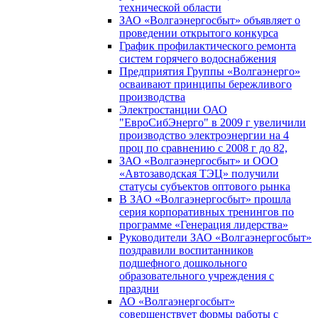
технической области
ЗАО «Волгаэнергосбыт» объявляет о
проведении открытого конкурса
График профилактического ремонта
систем горячего водоснабжения
Предприятия Группы «Волгаэнерго»
осваивают принципы бережливого
производства
Электростанции ОАО
"ЕвроСибЭнерго" в 2009 г увеличили
производство электроэнергии на 4
проц по сравнению с 2008 г до 82,
ЗАО «Волгаэнергосбыт» и ООО
«Автозаводская ТЭЦ» получили
статусы субъектов оптового рынка
В ЗАО «Волгаэнергосбыт» прошла
серия корпоративных тренингов по
программе «Генерация лидерства»
Руководители ЗАО «Волгаэнергосбыт»
поздравили воспитанников
подшефного дошкольного
образовательного учреждения с
праздни
АО «Волгаэнергосбыт»
совершенствует формы работы с