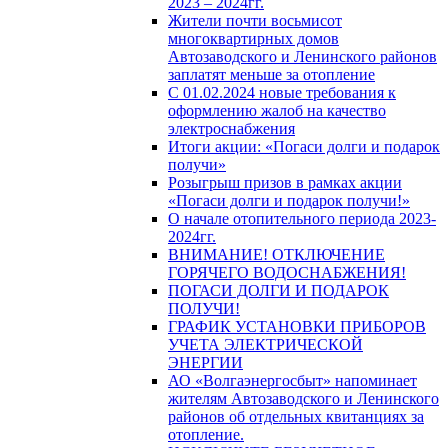
2023 – 2024гг.
Жители почти восьмисот
многоквартирных домов
Автозаводского и Ленинского районов
заплатят меньше за отопление
С 01.02.2024 новые требования к
оформлению жалоб на качество
электроснабжения
Итоги акции: «Погаси долги и подарок
получи»
Розыгрыш призов в рамках акции
«Погаси долги и подарок получи!»
О начале отопительного периода 2023-
2024гг.
ВНИМАНИЕ! ОТКЛЮЧЕНИЕ
ГОРЯЧЕГО ВОДОСНАБЖЕНИЯ!
ПОГАСИ ДОЛГИ И ПОДАРОК
ПОЛУЧИ!
ГРАФИК УСТАНОВКИ ПРИБОРОВ
УЧЕТА ЭЛЕКТРИЧЕСКОЙ
ЭНЕРГИИ
АО «Волгаэнергосбыт» напоминает
жителям Автозаводского и Ленинского
районов об отдельных квитанциях за
отопление.