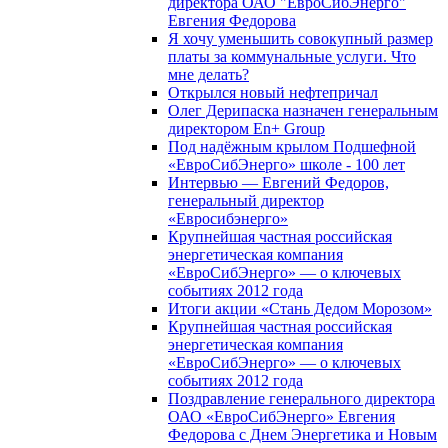
директора ОАО "ЕвроСибЭнерго"
Евгения Федорова
Я хочу уменьшить совокупный размер
платы за коммунальные услуги. Что
мне делать?
Открылся новый нефтепричал
Олег Дерипаска назначен генеральным
директором En+ Group
Под надёжным крылом Подшефной
«ЕвроСибЭнерго» школе - 100 лет
Интервью — Евгений Федоров,
генеральный директор
«Евросибэнерго»
Крупнейшая частная российская
энергетическая компания
«ЕвроСибЭнерго» — о ключевых
событиях 2012 года
Итоги акции «Стань Дедом Морозом»
Крупнейшая частная российская
энергетическая компания
«ЕвроСибЭнерго» — о ключевых
событиях 2012 года
Поздравление генерального директора
ОАО «ЕвроСибЭнерго» Евгения
Федорова с Днем Энергетика и Новым