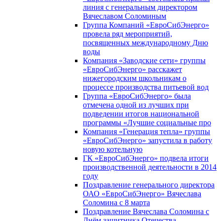
линия с генеральным директором
Вячеславом Соломиным
Группа Компаний «ЕвроСибЭнерго»
провела ряд мероприятий,
посвященных международному Дню
воды
Компания «Заводские сети» группы
«ЕвроСибЭнерго» расскажет
нижегородским школьникам о
процессе производства питьевой вод
Группа «ЕвроСибЭнерго» была
отмечена одной из лучших при
подведении итогов национальной
программы «Лучшие социальные про
Компания «Генерация тепла» группы
«ЕвроСибЭнерго» запустила в работу
новую котельную
ГК «ЕвроСибЭнерго» подвела итоги
производственной деятельности в 2014
году
Поздравление генерального директора
ОАО «ЕвроСибЭнерго» Вячеслава
Соломина с 8 марта
Поздравление Вячеслава Соломина с
Днём защитника Отечества