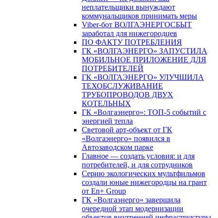
неплательщики вынуждают
коммунальщиков принимать меры
Viber-бот ВОЛГАЭНЕРГОСБЫТ
заработал для нижегородцев
ПО ФАКТУ ПОТРЕБЛЕНИЯ
ГК «ВОЛГАЭНЕРГО» ЗАПУСТИЛА
МОБИЛЬНОЕ ПРИЛОЖЕНИЕ ДЛЯ
ПОТРЕБИТЕЛЕЙ
ГК «ВОЛГАЭНЕРГО» УЛУЧШИЛА
ТЕХОБСЛУЖИВАНИЕ
ТРУБОПРОВОДОВ ДВУХ
КОТЕЛЬНЫХ
ГК «Волгаэнерго»: ТОП-5 событий с
энергией тепла
Световой арт-объект от ГК
«Волгаэнерго» появился в
Автозаводском парке
Главное — создать условия: и для
потребителей, и для сотрудников
Серию экологических мультфильмов
создали юные нижегородцы на грант
от En+ Group
ГК «Волгаэнерго» завершила
очередной этап модернизации
объектов внутренней инфраструктуры