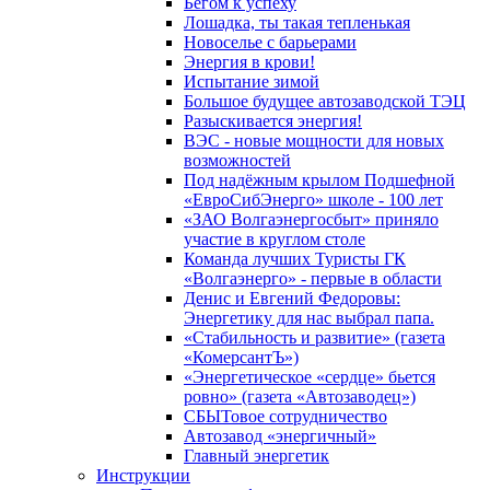
Бегом к успеху
Лошадка, ты такая тепленькая
Новоселье с барьерами
Энергия в крови!
Испытание зимой
Большое будущее автозаводской ТЭЦ
Разыскивается энергия!
ВЭС - новые мощности для новых
возможностей
Под надёжным крылом Подшефной
«ЕвроСибЭнерго» школе - 100 лет
«ЗАО Волгаэнергосбыт» приняло
участие в круглом столе
Команда лучших Туристы ГК
«Волгаэнерго» - первые в области
Денис и Евгений Федоровы:
Энергетику для нас выбрал папа.
«Стабильность и развитие» (газета
«КомерсантЪ»)
«Энергетическое «сердце» бьется
ровно» (газета «Автозаводец»)
СБЫТовое сотрудничество
Автозавод «энергичный»
Главный энергетик
Инструкции