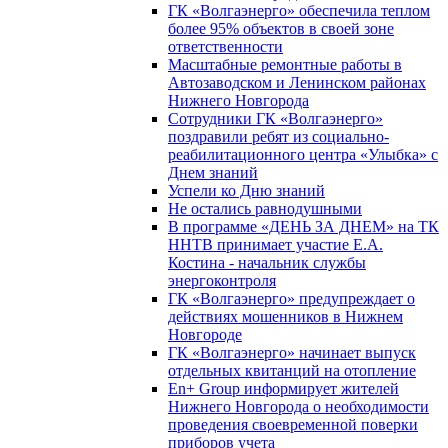
ГК «Волгаэнерго» обеспечила теплом
более 95% объектов в своей зоне
ответственности
Масштабные ремонтные работы в
Автозаводском и Ленинском районах
Нижнего Новгорода
Сотрудники ГК «Волгаэнерго»
поздравили ребят из социально-
реабилитационного центра «Улыбка» с
Днем знаний
Успели ко Дню знаний
Не остались равнодушными
В программе «ДЕНЬ ЗА ДНЕМ» на ТК
ННТВ принимает участие Е.А.
Костина - начальник службы
энергоконтроля
ГК «Волгаэнерго» предупреждает о
действиях мошенников в Нижнем
Новгороде
ГК «Волгаэнерго» начинает выпуск
отдельных квитанций на отопление
En+ Group информирует жителей
Нижнего Новгорода о необходимости
проведения своевременной поверки
приборов учета