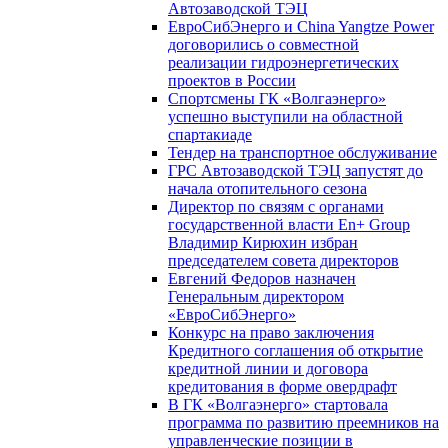
Автозаводской ТЭЦ
ЕвроСибЭнерго и China Yangtze Power
договорились о совместной
реализации гидроэнергетических
проектов в России
Спортсмены ГК «Волгаэнерго»
успешно выступили на областной
спартакиаде
Тендер на транспортное обслуживание
ГРС Автозаводской ТЭЦ запустят до
начала отопительного сезона
Директор по связям с органами
государственной власти En+ Group
Владимир Кирюхин избран
председателем совета директоров
Евгений Федоров назначен
Генеральным директором
«ЕвроСибЭнерго»
Конкурс на право заключения
Кредитного соглашения об открытие
кредитной линии и договора
кредитования в форме овердрафт
В ГК «Волгаэнерго» стартовала
программа по развитию преемников на
управленческие позиции в