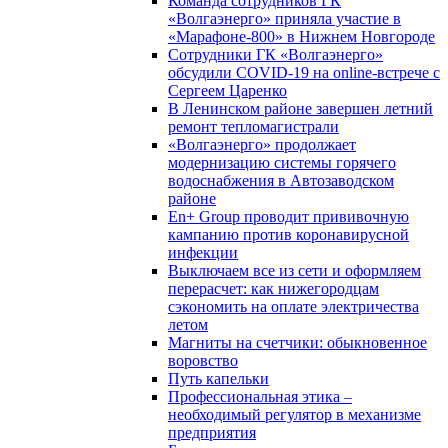
Команда сотрудников ГК
«Волгаэнерго» приняла участие в
«Марафоне-800» в Нижнем Новгороде
Сотрудники ГК «Волгаэнерго»
обсудили COVID-19 на online-встрече с
Сергеем Царенко
В Ленинском районе завершен летний
ремонт тепломагистрали
«Волгаэнерго» продолжает
модернизацию системы горячего
водоснабжения в Автозаводском
районе
En+ Group проводит прививочную
кампанию против коронавирусной
инфекции
Выключаем все из сети и оформляем
перерасчет: как нижегородцам
сэкономить на оплате электричества
летом
Магниты на счетчики: обыкновенное
воровство
Путь капельки
Профессиональная этика –
необходимый регулятор в механизме
предприятия