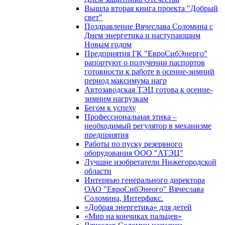
Вышла вторая книга проекта "Добрый
свет"
Поздравление Вячеслава Соломина с
Днем энергетика и наступающим
Новым годом
Предприятия ГК "ЕвроСибЭнерго"
рапортуют о получении паспортов
готовности к работе в осенне-зимний
период максимума нагр
Автозаводская ТЭЦ готова к осенне-
зимним нагрузкам
Бегом к успеху
Профессиональная этика –
необходимый регулятор в механизме
предприятия
Работы по пуску резервного
оборудования ООО "АТЭЦ"
Лучшие изобретатели Нижегородской
области
Интервью генерального директора
ОАО "ЕвроСибЭнеого" Вячеслава
Соломина, Интерфакс.
«Добрая энергетика» для детей
«Мир на кончиках пальцев»