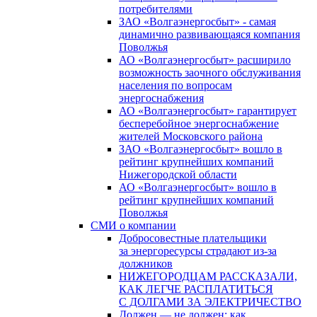
потребителями
ЗАО «Волгаэнергосбыт» - самая
динамично развивающаяся компания
Поволжья
АО «Волгаэнергосбыт» расширило
возможность заочного обслуживания
населения по вопросам
энергоснабжения
АО «Волгаэнергосбыт» гарантирует
бесперебойное энергоснабжение
жителей Московского района
ЗАО «Волгаэнергосбыт» вошло в
рейтинг крупнейших компаний
Нижегородской области
АО «Волгаэнергосбыт» вошло в
рейтинг крупнейших компаний
Поволжья
СМИ о компании
Добросовестные плательщики
за энергоресурсы страдают из-за
должников
НИЖЕГОРОДЦАМ РАССКАЗАЛИ,
КАК ЛЕГЧЕ РАСПЛАТИТЬСЯ
С ДОЛГАМИ ЗА ЭЛЕКТРИЧЕСТВО
Должен — не должен: как