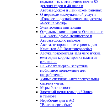
подключить к отоплению почти 80
детских садов и 40 школ в
Автозаводском и Ленинском районах
О переводе коммунальной услуги
«Горячее водоснабжение» на расчеты
«месяц в месяц»
Электронные квитанции
Отдельные квитанции за Отопление и
ГВС части домов Ленинского и
Автозаводского районов
Автоматизированные сервисы для
Клиентов АО Волгаэнергосбыт
Азбука потребителя_Для чего нужна
ежегодная корректировка платы за
отопление
ГК «Волгаэнерго» запустила
мобильное приложение для
потребителей
Умные счетчики. Интеллектуальная
система учета.
Меры безопасности
Злостный неплательщик? Злись
в темноте
Нерабочие дни в АО
"Волгаэнергосбыт"