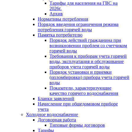
Тарифы для населения на ГВС на
2026г.
Архив
Нормативы потребления
Порядок введения ограничения режима
потребления горячей воды
Памятка потребителю
Порядок действий гражданина при
возникновении проблем со счетчиком
горячей воды
Требования к приборам учета горячей
воды, эксплуатация и обслуживание
приборов учета горячей воды
Порядок установки и приемки
(опломбировки) прибора учета горячей
воды
Показатели, характеризующие
качество горячего водоснабжения
Бланки заявлений
Начисление при общедомовом приборе
учета
Холодное водоснабжение
Договорная работа
Типовые формы договоров
Тарифы