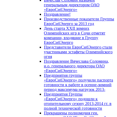
Вячеслав Соломин назначен
генеральным директором ОАО
«ЕвроСибЭнерго»
Поздравление!
Производственные показатели Группы
ЕвроСибЭнерго за 2013 год
День старта XXII зимних
Олимпийских игр в Сочи отметят
компании, входящие в Группу
ЕвроСибЭнерго
Представители ЕвроСибЭнерго стали
участниками эстафеты Олимпийского
огня
Поздравление Вячеслава Соломина,
и.о. генерального директора ОАО
«ЕвроСибЭнерго»
Предприятия группы
«ЕвроСибЭнерго» получили паспорта
готовности к работе в осенне-зимний
период максимума нагрузок 2013-
Предприятия Группы
«ЕвроСибЭнерго» подошли к
отопительному сезону 2013-2014 гг. в
полной технической готовности
Прекращены полномочия ген.