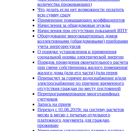
количества проживающих)
Что делать если нет возможности оплатить
всю сумму сразу
Применение повышающих коэффициентов
Начисления за общедомовые нужды
Начисления при отсутствии показаний ИПУ
Оборудование многоквартирных домов
коллективными (общедомовыми) приборами
учета энергоресурсов
О порядке установления и применения
социальной нормы электрической энергии
Порядок проведения окончательного расчета
при смене собственника жилого помещения/
жилого дома (или его части) (или перев
Перерасчет за горячее водоснабжение и/или
электроснабжение по причине временного
отсутствия граждан по месту постоянной
Перепрограммирование многотарифных
счетчиков
Запись на прием
Переход с 01.06.2019г. на систему расчетов
месяц в месяц с печатью отдельного
платежного документа для граждан,
проживаю
Уменьшение совокупного размера платежа