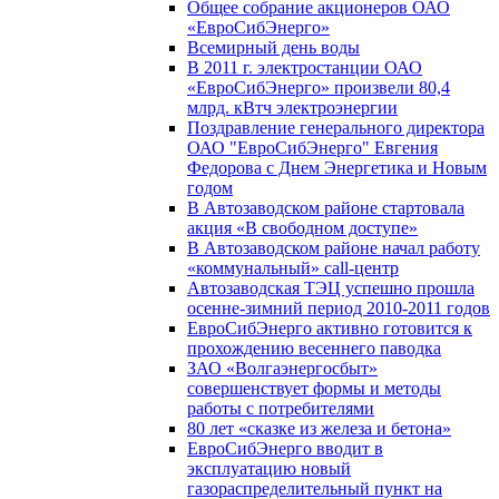
Общее собрание акционеров ОАО
«ЕвроСибЭнерго»
Всемирный день воды
В 2011 г. электростанции ОАО
«ЕвроСибЭнерго» произвели 80,4
млрд. кВтч электроэнергии
Поздравление генерального директора
ОАО "ЕвроСибЭнерго" Евгения
Федорова с Днем Энергетика и Новым
годом
В Автозаводском районе стартовала
акция «В свободном доступе»
В Автозаводском районе начал работу
«коммунальный» call-центр
Автозаводская ТЭЦ успешно прошла
осенне-зимний период 2010-2011 годов
ЕвроСибЭнерго активно готовится к
прохождению весеннего паводка
ЗАО «Волгаэнергосбыт»
совершенствует формы и методы
работы с потребителями
80 лет «сказке из железа и бетона»
ЕвроСибЭнерго вводит в
эксплуатацию новый
газораспределительный пункт на