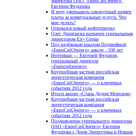
директора ОАО "ЕвроСибЭнерго"
Евгения Федорова
Я хочу уменьшить совокупный размер
платы за коммунальные услуги. Что
мне делать?
Открылся новый нефтепричал
Олег Дерипаска назначен генеральным
директором En+ Group
Под надёжным крылом Подшефной
«ЕвроСибЭнерго» школе - 100 лет
Интервью — Евгений Федоров,
генеральный директор
«Евросибэнерго»
Крупнейшая частная российская
энергетическая компания
«ЕвроСибЭнерго» — о ключевых
событиях 2012 года
Итоги акции «Стань Дедом Морозом»
Крупнейшая частная российская
энергетическая компания
«ЕвроСибЭнерго» — о ключевых
событиях 2012 года
Поздравление генерального директора
ОАО «ЕвроСибЭнерго» Евгения
Федорова с Днем Энергетика и Новым