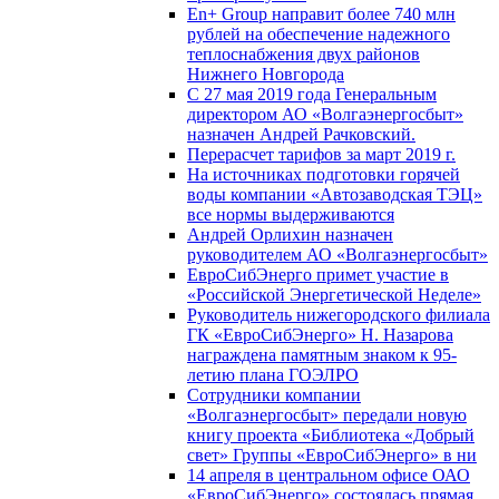
En+ Group направит более 740 млн
рублей на обеспечение надежного
теплоснабжения двух районов
Нижнего Новгорода
С 27 мая 2019 года Генеральным
директором АО «Волгаэнергосбыт»
назначен Андрей Рачковский.
Перерасчет тарифов за март 2019 г.
На источниках подготовки горячей
воды компании «Автозаводская ТЭЦ»
все нормы выдерживаются
Андрей Орлихин назначен
руководителем АО «Волгаэнергосбыт»
ЕвроСибЭнерго примет участие в
«Российской Энергетической Неделе»
Руководитель нижегородского филиала
ГК «ЕвроСибЭнерго» Н. Назарова
награждена памятным знаком к 95-
летию плана ГОЭЛРО
Сотрудники компании
«Волгаэнергосбыт» передали новую
книгу проекта «Библиотека «Добрый
свет» Группы «ЕвроСибЭнерго» в ни
14 апреля в центральном офисе ОАО
«ЕвроСибЭнерго» состоялась прямая