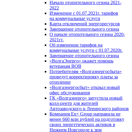
Начало отопительного сезона 2021-
2022
Изменение с 01.07.2021г. тарифов
на коммунальные услуги
Карта отключений энергоресурсов
Завершение отопительного сезона
О начале отопительного сезона 2020-
2021гг.
Об изменении тарифов на
коммунальные услуги с 01.07.2020г.
Завершение отопительного сезона
«ВолгаЭнерго» окажет помощь
ветеранам ВОВ
Потребителям «Волгаэнергосбыта»
проведут корректировку платы за
отопление
«Волгаэнергосбыт» открыл новый
офис обслуживания
ГК «Волгаэнерго» запустила новый
колл-центр для жителей
Автозаводского и Ленинского районов
Компания En+ Group направила не
менее 660 млн рублей на подготовку
своих энергетических активов в
Нижнем Новгороде к зим