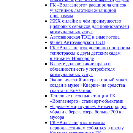
ГК «Волгаэнерго» расширила список
участников льготной жилищной
программы
ЖКХ онлайн: в чём преимущество
цифровых сервисов для пользователей
коммунальных услуг
Автозаводская ТЭЦ к зиме готова
90 лет Автозаводской ТЭЦ
ГК «Волгаэнерго» досрочно построила
теплотрассы к двум детским садам
в Нижнем Новгороде
В свете долгов: какие права и
обязанности есть у потребителя
коммунальных услуг
Экологический интерактивный макет
создан в музее «Кварки» на средства
гранта от En+ Group
Тепловые насосные станции ГК
«Волгаэнерго» стали арт-объектами
«Сделаем мир лучше». Нижегородцы
убрали с берега озера больше 700 кг
мусора
ГК «Волгаэнерго» помогла
первоклассникам собраться в школу