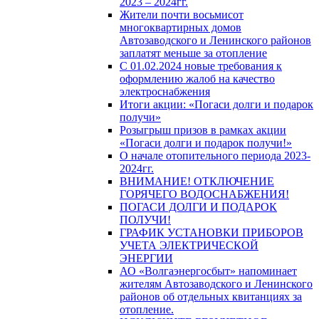
2023 – 2024гг.
Жители почти восьмисот
многоквартирных домов
Автозаводского и Ленинского районов
заплатят меньше за отопление
С 01.02.2024 новые требования к
оформлению жалоб на качество
электроснабжения
Итоги акции: «Погаси долги и подарок
получи»
Розыгрыш призов в рамках акции
«Погаси долги и подарок получи!»
О начале отопительного периода 2023-
2024гг.
ВНИМАНИЕ! ОТКЛЮЧЕНИЕ
ГОРЯЧЕГО ВОДОСНАБЖЕНИЯ!
ПОГАСИ ДОЛГИ И ПОДАРОК
ПОЛУЧИ!
ГРАФИК УСТАНОВКИ ПРИБОРОВ
УЧЕТА ЭЛЕКТРИЧЕСКОЙ
ЭНЕРГИИ
АО «Волгаэнергосбыт» напоминает
жителям Автозаводского и Ленинского
районов об отдельных квитанциях за
отопление.