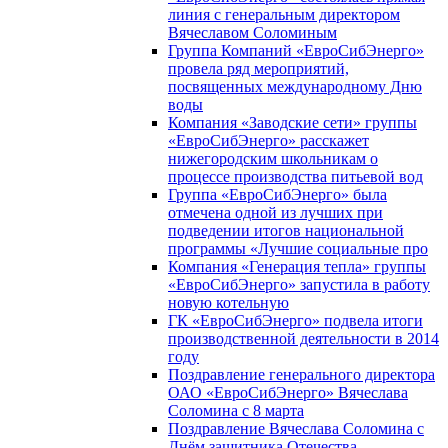
линия с генеральным директором
Вячеславом Соломиным
Группа Компаний «ЕвроСибЭнерго»
провела ряд мероприятий,
посвященных международному Дню
воды
Компания «Заводские сети» группы
«ЕвроСибЭнерго» расскажет
нижегородским школьникам о
процессе производства питьевой вод
Группа «ЕвроСибЭнерго» была
отмечена одной из лучших при
подведении итогов национальной
программы «Лучшие социальные про
Компания «Генерация тепла» группы
«ЕвроСибЭнерго» запустила в работу
новую котельную
ГК «ЕвроСибЭнерго» подвела итоги
производственной деятельности в 2014
году
Поздравление генерального директора
ОАО «ЕвроСибЭнерго» Вячеслава
Соломина с 8 марта
Поздравление Вячеслава Соломина с
Днём защитника Отечества