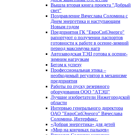
Вышла вторая книга проекта "Добрый
свет"
Поздравление Вячеслава Соломина с
Днем энергетика и наступающим
Новым годом
Предприятия ГК "ЕвроСибЭнерго"
рапортуют о получении паспортов
готовности к работе в осенне-зимний
период максимума нагр
Автозаводская ТЭЦ готова к осенне-
зимним нагрузкам
Бегом к успеху
Профессиональная этика –
необходимый регулятор в механизме
предприятия
Работы по пуску резервного
оборудования ООО "АТЭЦ"
Лучшие изобретатели Нижегородской
области
Интервью генерального директора
ОАО "ЕвроСибЭнеого" Вячеслава
Соломина, Интерфакс.
«Добрая энергетика» для детей
«Мир на кончиках пальцев»