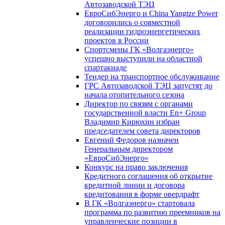
Автозаводской ТЭЦ
ЕвроСибЭнерго и China Yangtze Power
договорились о совместной
реализации гидроэнергетических
проектов в России
Спортсмены ГК «Волгаэнерго»
успешно выступили на областной
спартакиаде
Тендер на транспортное обслуживание
ГРС Автозаводской ТЭЦ запустят до
начала отопительного сезона
Директор по связям с органами
государственной власти En+ Group
Владимир Кирюхин избран
председателем совета директоров
Евгений Федоров назначен
Генеральным директором
«ЕвроСибЭнерго»
Конкурс на право заключения
Кредитного соглашения об открытие
кредитной линии и договора
кредитования в форме овердрафт
В ГК «Волгаэнерго» стартовала
программа по развитию преемников на
управленческие позиции в