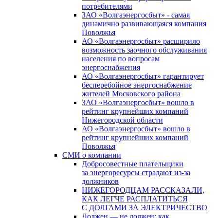
потребителями
ЗАО «Волгаэнергосбыт» - самая
динамично развивающаяся компания
Поволжья
АО «Волгаэнергосбыт» расширило
возможность заочного обслуживания
населения по вопросам
энергоснабжения
АО «Волгаэнергосбыт» гарантирует
бесперебойное энергоснабжение
жителей Московского района
ЗАО «Волгаэнергосбыт» вошло в
рейтинг крупнейших компаний
Нижегородской области
АО «Волгаэнергосбыт» вошло в
рейтинг крупнейших компаний
Поволжья
СМИ о компании
Добросовестные плательщики
за энергоресурсы страдают из-за
должников
НИЖЕГОРОДЦАМ РАССКАЗАЛИ,
КАК ЛЕГЧЕ РАСПЛАТИТЬСЯ
С ДОЛГАМИ ЗА ЭЛЕКТРИЧЕСТВО
Должен — не должен: как