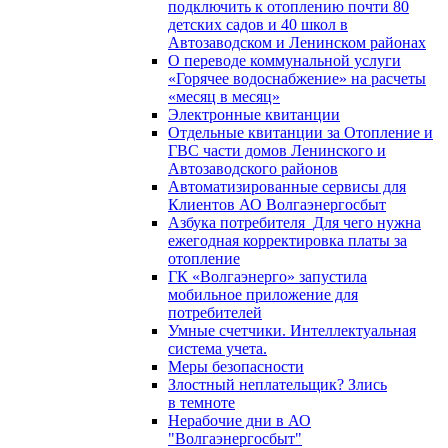
подключить к отоплению почти 80
детских садов и 40 школ в
Автозаводском и Ленинском районах
О переводе коммунальной услуги
«Горячее водоснабжение» на расчеты
«месяц в месяц»
Электронные квитанции
Отдельные квитанции за Отопление и
ГВС части домов Ленинского и
Автозаводского районов
Автоматизированные сервисы для
Клиентов АО Волгаэнергосбыт
Азбука потребителя_Для чего нужна
ежегодная корректировка платы за
отопление
ГК «Волгаэнерго» запустила
мобильное приложение для
потребителей
Умные счетчики. Интеллектуальная
система учета.
Меры безопасности
Злостный неплательщик? Злись
в темноте
Нерабочие дни в АО
"Волгаэнергосбыт"