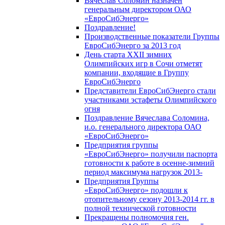
Вячеслав Соломин назначен
генеральным директором ОАО
«ЕвроСибЭнерго»
Поздравление!
Производственные показатели Группы
ЕвроСибЭнерго за 2013 год
День старта XXII зимних
Олимпийских игр в Сочи отметят
компании, входящие в Группу
ЕвроСибЭнерго
Представители ЕвроСибЭнерго стали
участниками эстафеты Олимпийского
огня
Поздравление Вячеслава Соломина,
и.о. генерального директора ОАО
«ЕвроСибЭнерго»
Предприятия группы
«ЕвроСибЭнерго» получили паспорта
готовности к работе в осенне-зимний
период максимума нагрузок 2013-
Предприятия Группы
«ЕвроСибЭнерго» подошли к
отопительному сезону 2013-2014 гг. в
полной технической готовности
Прекращены полномочия ген.