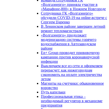
Команда сотрудников ГК
«Волгаэнерго» приняла участие в
«Марафоне-800» в Нижнем Новгороде
Сотрудники ГК «Волгаэнерго»
обсудили COVID-19 на online-встрече с
Сергеем Царенко
В Ленинском районе завершен летний
ремонт тепломагистрали
«Волгаэнерго» продолжает
модернизацию системы горячего
водоснабжения в Автозаводском
районе
En+ Group проводит прививочную
кампанию против коронавирусной
инфекции
Выключаем все из сети и оформляем
перерасчет: как нижегородцам
сэкономить на оплате электричества
летом
Магниты на счетчики: обыкновенное
воровство
Путь капельки
Профессиональная этика –
необходимый регулятор в механизме
предприятия