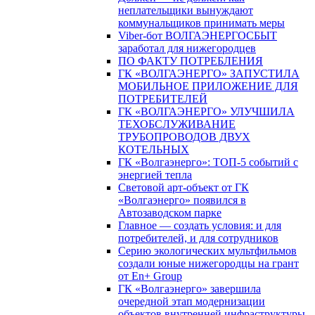
неплательщики вынуждают
коммунальщиков принимать меры
Viber-бот ВОЛГАЭНЕРГОСБЫТ
заработал для нижегородцев
ПО ФАКТУ ПОТРЕБЛЕНИЯ
ГК «ВОЛГАЭНЕРГО» ЗАПУСТИЛА
МОБИЛЬНОЕ ПРИЛОЖЕНИЕ ДЛЯ
ПОТРЕБИТЕЛЕЙ
ГК «ВОЛГАЭНЕРГО» УЛУЧШИЛА
ТЕХОБСЛУЖИВАНИЕ
ТРУБОПРОВОДОВ ДВУХ
КОТЕЛЬНЫХ
ГК «Волгаэнерго»: ТОП-5 событий с
энергией тепла
Световой арт-объект от ГК
«Волгаэнерго» появился в
Автозаводском парке
Главное — создать условия: и для
потребителей, и для сотрудников
Серию экологических мультфильмов
создали юные нижегородцы на грант
от En+ Group
ГК «Волгаэнерго» завершила
очередной этап модернизации
объектов внутренней инфраструктуры