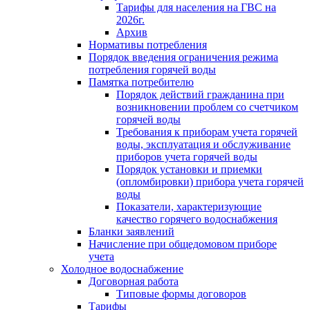
Тарифы для населения на ГВС на
2026г.
Архив
Нормативы потребления
Порядок введения ограничения режима
потребления горячей воды
Памятка потребителю
Порядок действий гражданина при
возникновении проблем со счетчиком
горячей воды
Требования к приборам учета горячей
воды, эксплуатация и обслуживание
приборов учета горячей воды
Порядок установки и приемки
(опломбировки) прибора учета горячей
воды
Показатели, характеризующие
качество горячего водоснабжения
Бланки заявлений
Начисление при общедомовом приборе
учета
Холодное водоснабжение
Договорная работа
Типовые формы договоров
Тарифы