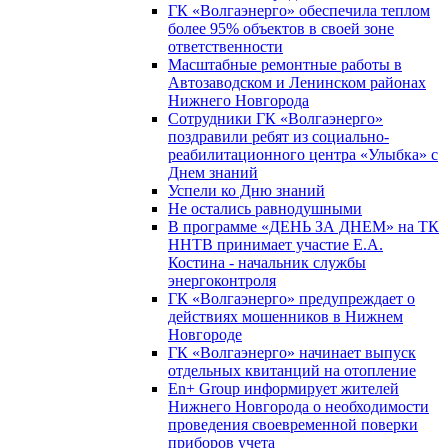
ГК «Волгаэнерго» обеспечила теплом
более 95% объектов в своей зоне
ответственности
Масштабные ремонтные работы в
Автозаводском и Ленинском районах
Нижнего Новгорода
Сотрудники ГК «Волгаэнерго»
поздравили ребят из социально-
реабилитационного центра «Улыбка» с
Днем знаний
Успели ко Дню знаний
Не остались равнодушными
В программе «ДЕНЬ ЗА ДНЕМ» на ТК
ННТВ принимает участие Е.А.
Костина - начальник службы
энергоконтроля
ГК «Волгаэнерго» предупреждает о
действиях мошенников в Нижнем
Новгороде
ГК «Волгаэнерго» начинает выпуск
отдельных квитанций на отопление
En+ Group информирует жителей
Нижнего Новгорода о необходимости
проведения своевременной поверки
приборов учета