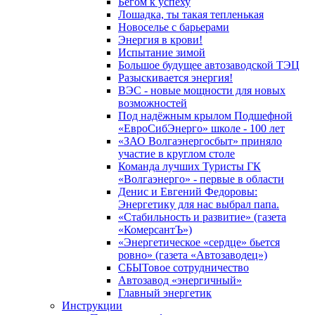
Бегом к успеху
Лошадка, ты такая тепленькая
Новоселье с барьерами
Энергия в крови!
Испытание зимой
Большое будущее автозаводской ТЭЦ
Разыскивается энергия!
ВЭС - новые мощности для новых
возможностей
Под надёжным крылом Подшефной
«ЕвроСибЭнерго» школе - 100 лет
«ЗАО Волгаэнергосбыт» приняло
участие в круглом столе
Команда лучших Туристы ГК
«Волгаэнерго» - первые в области
Денис и Евгений Федоровы:
Энергетику для нас выбрал папа.
«Стабильность и развитие» (газета
«КомерсантЪ»)
«Энергетическое «сердце» бьется
ровно» (газета «Автозаводец»)
СБЫТовое сотрудничество
Автозавод «энергичный»
Главный энергетик
Инструкции