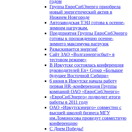
годом
Группа ЕвроСибЭнерго приобрела
новый энергетический актив в
Нижнем Новгороде
Автозаводская ТЭЦ готова к осенне-
зимним нагрузкам.
Предприятия Группы ЕвроСибЭнерго
готовы к прохождению осенне-
зимнего максимума нагрузок
Разыскивается энергия!
Сайт ЗАО «Волгаэнергосбыт» в
тестовом режиме»
В Иркутске состоялась конференция
руководителей En+ Group «Большое
будущее Восточной Сибири»
6 июня в Иркутске начала работу
первая HR–конференция Группы
компаний ОАО «ЕвроСибЭнерго»
«ЕвроСибЭнерго» подводит итоги
работы в 2011 году
ОАО «Иркутскэнерго» совместно с
высшей школой бизнеса МГУ
им.Ломоносова проведут совместную
конференцию
С Днем Победы!