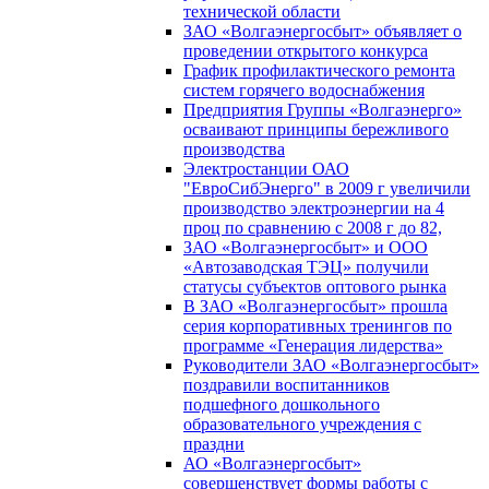
технической области
ЗАО «Волгаэнергосбыт» объявляет о
проведении открытого конкурса
График профилактического ремонта
систем горячего водоснабжения
Предприятия Группы «Волгаэнерго»
осваивают принципы бережливого
производства
Электростанции ОАО
"ЕвроСибЭнерго" в 2009 г увеличили
производство электроэнергии на 4
проц по сравнению с 2008 г до 82,
ЗАО «Волгаэнергосбыт» и ООО
«Автозаводская ТЭЦ» получили
статусы субъектов оптового рынка
В ЗАО «Волгаэнергосбыт» прошла
серия корпоративных тренингов по
программе «Генерация лидерства»
Руководители ЗАО «Волгаэнергосбыт»
поздравили воспитанников
подшефного дошкольного
образовательного учреждения с
праздни
АО «Волгаэнергосбыт»
совершенствует формы работы с