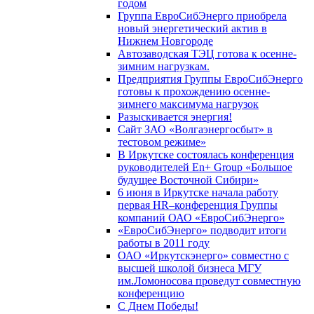
годом
Группа ЕвроСибЭнерго приобрела
новый энергетический актив в
Нижнем Новгороде
Автозаводская ТЭЦ готова к осенне-
зимним нагрузкам.
Предприятия Группы ЕвроСибЭнерго
готовы к прохождению осенне-
зимнего максимума нагрузок
Разыскивается энергия!
Сайт ЗАО «Волгаэнергосбыт» в
тестовом режиме»
В Иркутске состоялась конференция
руководителей En+ Group «Большое
будущее Восточной Сибири»
6 июня в Иркутске начала работу
первая HR–конференция Группы
компаний ОАО «ЕвроСибЭнерго»
«ЕвроСибЭнерго» подводит итоги
работы в 2011 году
ОАО «Иркутскэнерго» совместно с
высшей школой бизнеса МГУ
им.Ломоносова проведут совместную
конференцию
С Днем Победы!