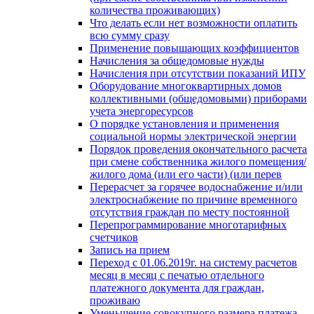
количества проживающих)
Что делать если нет возможности оплатить
всю сумму сразу
Применение повышающих коэффициентов
Начисления за общедомовые нужды
Начисления при отсутствии показаний ИПУ
Оборудование многоквартирных домов
коллективными (общедомовыми) приборами
учета энергоресурсов
О порядке установления и применения
социальной нормы электрической энергии
Порядок проведения окончательного расчета
при смене собственника жилого помещения/
жилого дома (или его части) (или перев
Перерасчет за горячее водоснабжение и/или
электроснабжение по причине временного
отсутствия граждан по месту постоянной
Перепрограммирование многотарифных
счетчиков
Запись на прием
Переход с 01.06.2019г. на систему расчетов
месяц в месяц с печатью отдельного
платежного документа для граждан,
проживаю
Уменьшение совокупного размера платежа