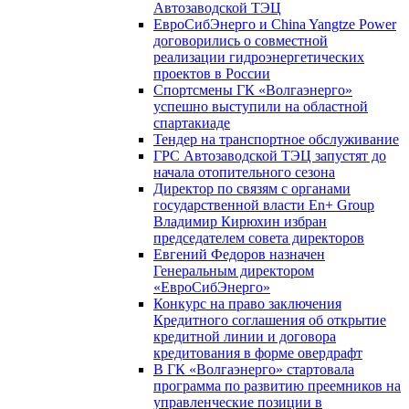
Автозаводской ТЭЦ
ЕвроСибЭнерго и China Yangtze Power
договорились о совместной
реализации гидроэнергетических
проектов в России
Спортсмены ГК «Волгаэнерго»
успешно выступили на областной
спартакиаде
Тендер на транспортное обслуживание
ГРС Автозаводской ТЭЦ запустят до
начала отопительного сезона
Директор по связям с органами
государственной власти En+ Group
Владимир Кирюхин избран
председателем совета директоров
Евгений Федоров назначен
Генеральным директором
«ЕвроСибЭнерго»
Конкурс на право заключения
Кредитного соглашения об открытие
кредитной линии и договора
кредитования в форме овердрафт
В ГК «Волгаэнерго» стартовала
программа по развитию преемников на
управленческие позиции в