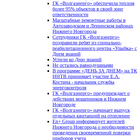
ГК «Волгаэнерго» обеспечила теплом
более 95% объектов в своей зоне
ответственности
Масштабные ремонтные работы в
Автозаводском и Ленинском районах
Нижнего Новгорода
Сотрудники ГК «Волгаэнерго»
поздравили ребят из социально-
реабилитационного центра «Улыбка» с
Днем знаний
Успели ко Дню знаний
Не остались равнодушными
В программе «ДЕНЬ ЗА ДНЕМ» на ТК
ННТВ принимает участие Е.А.
Костина - начальник службы
энергоконтроля
ГК «Волгаэнерго» предупреждает о
действиях мошенников в Нижнем
Новгороде
ГК «Волгаэнерго» начинает выпуск
отдельных квитанций на отопление
En+ Group информирует жителей
Нижнего Новгорода о необходимости
проведения своевременной поверки
приборов учета