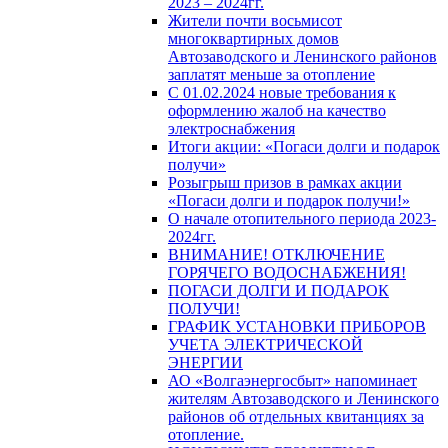
2023 – 2024гг.
Жители почти восьмисот
многоквартирных домов
Автозаводского и Ленинского районов
заплатят меньше за отопление
С 01.02.2024 новые требования к
оформлению жалоб на качество
электроснабжения
Итоги акции: «Погаси долги и подарок
получи»
Розыгрыш призов в рамках акции
«Погаси долги и подарок получи!»
О начале отопительного периода 2023-
2024гг.
ВНИМАНИЕ! ОТКЛЮЧЕНИЕ
ГОРЯЧЕГО ВОДОСНАБЖЕНИЯ!
ПОГАСИ ДОЛГИ И ПОДАРОК
ПОЛУЧИ!
ГРАФИК УСТАНОВКИ ПРИБОРОВ
УЧЕТА ЭЛЕКТРИЧЕСКОЙ
ЭНЕРГИИ
АО «Волгаэнергосбыт» напоминает
жителям Автозаводского и Ленинского
районов об отдельных квитанциях за
отопление.