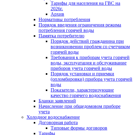
Тарифы для населения на ГВС на
2026г.
Архив
Нормативы потребления
Порядок введения ограничения режима
потребления горячей воды
Памятка потребителю
Порядок действий гражданина при
возникновении проблем со счетчиком
горячей воды
Требования к приборам учета горячей
воды, эксплуатация и обслуживание
приборов учета горячей воды
Порядок установки и приемки
(опломбировки) прибора учета горячей
воды
Показатели, характеризующие
качество горячего водоснабжения
Бланки заявлений
Начисление при общедомовом приборе
учета
Холодное водоснабжение
Договорная работа
Типовые формы договоров
Тарифы