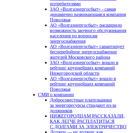
потребителями
ЗАО «Волгаэнергосбыт» - самая
динамично развивающаяся компания
Поволжья
АО «Волгаэнергосбыт» расширило
возможность заочного обслуживания
населения по вопросам
энергоснабжения
АО «Волгаэнергосбыт» гарантирует
бесперебойное энергоснабжение
жителей Московского района
ЗАО «Волгаэнергосбыт» вошло в
рейтинг крупнейших компаний
Нижегородской области
АО «Волгаэнергосбыт» вошло в
рейтинг крупнейших компаний
Поволжья
СМИ о компании
Добросовестные плательщики
за энергоресурсы страдают из-за
должников
НИЖЕГОРОДЦАМ РАССКАЗАЛИ,
КАК ЛЕГЧЕ РАСПЛАТИТЬСЯ
С ДОЛГАМИ ЗА ЭЛЕКТРИЧЕСТВО
Должен — не должен: как