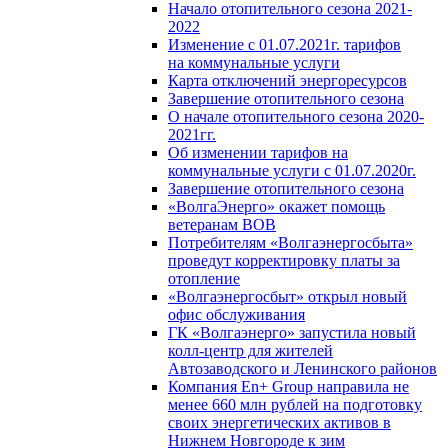
Начало отопительного сезона 2021-
2022
Изменение с 01.07.2021г. тарифов
на коммунальные услуги
Карта отключений энергоресурсов
Завершение отопительного сезона
О начале отопительного сезона 2020-
2021гг.
Об изменении тарифов на
коммунальные услуги с 01.07.2020г.
Завершение отопительного сезона
«ВолгаЭнерго» окажет помощь
ветеранам ВОВ
Потребителям «Волгаэнергосбыта»
проведут корректировку платы за
отопление
«Волгаэнергосбыт» открыл новый
офис обслуживания
ГК «Волгаэнерго» запустила новый
колл-центр для жителей
Автозаводского и Ленинского районов
Компания En+ Group направила не
менее 660 млн рублей на подготовку
своих энергетических активов в
Нижнем Новгороде к зим