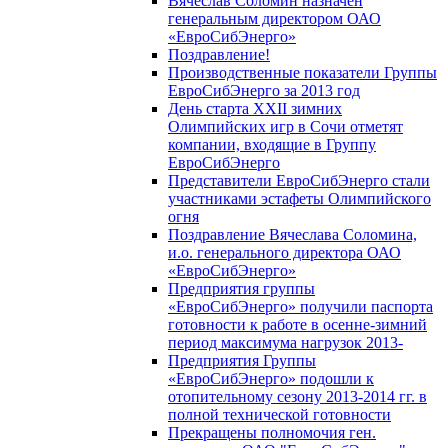
Вячеслав Соломин назначен
генеральным директором ОАО
«ЕвроСибЭнерго»
Поздравление!
Производственные показатели Группы
ЕвроСибЭнерго за 2013 год
День старта XXII зимних
Олимпийских игр в Сочи отметят
компании, входящие в Группу
ЕвроСибЭнерго
Представители ЕвроСибЭнерго стали
участниками эстафеты Олимпийского
огня
Поздравление Вячеслава Соломина,
и.о. генерального директора ОАО
«ЕвроСибЭнерго»
Предприятия группы
«ЕвроСибЭнерго» получили паспорта
готовности к работе в осенне-зимний
период максимума нагрузок 2013-
Предприятия Группы
«ЕвроСибЭнерго» подошли к
отопительному сезону 2013-2014 гг. в
полной технической готовности
Прекращены полномочия ген.