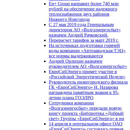
En+ Group направит более 740 млн
рублей на обеспечение надежного
теплоснабжения двух районов
Нижнего Новгорода
С 27 мая 2019 года Генеральным
директором АО «Волгаэнергосбыт»
назначен Андрей Рачковский.
Перерасчет тарифов за март 2019 г.
На источниках подготовки горячей
воды компании «Автозаводская ТЭЦ»
все нормы выдерживаются
Андрей Орлихин назначен
руководителем АО «Волгаэнергосбыт»
ЕвроСибЭнерго примет участие в
«Российской Энергетической Неделе»
Руководитель нижегородского филиала
ГК «ЕвроСибЭнерго» Н. Назарова
награждена памятным знаком к 95-
летию плана ГОЭЛРО
Сотрудники компании
«Волгаэнергосбыт» передали новую
книгу проекта «Библиотека «Добрый
свет» Группы «ЕвроСибЭнерго» в ни
14 апреля в центральном офисе ОАО
«ЕвроСибЭнерго» состоялась прямая