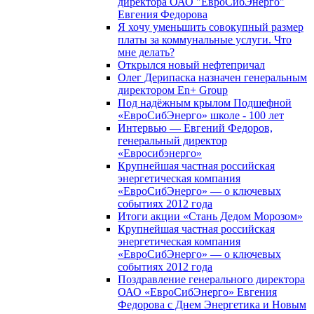
директора ОАО "ЕвроСибЭнерго"
Евгения Федорова
Я хочу уменьшить совокупный размер
платы за коммунальные услуги. Что
мне делать?
Открылся новый нефтепричал
Олег Дерипаска назначен генеральным
директором En+ Group
Под надёжным крылом Подшефной
«ЕвроСибЭнерго» школе - 100 лет
Интервью — Евгений Федоров,
генеральный директор
«Евросибэнерго»
Крупнейшая частная российская
энергетическая компания
«ЕвроСибЭнерго» — о ключевых
событиях 2012 года
Итоги акции «Стань Дедом Морозом»
Крупнейшая частная российская
энергетическая компания
«ЕвроСибЭнерго» — о ключевых
событиях 2012 года
Поздравление генерального директора
ОАО «ЕвроСибЭнерго» Евгения
Федорова с Днем Энергетика и Новым