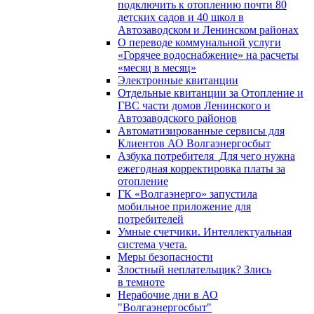
подключить к отоплению почти 80
детских садов и 40 школ в
Автозаводском и Ленинском районах
О переводе коммунальной услуги
«Горячее водоснабжение» на расчеты
«месяц в месяц»
Электронные квитанции
Отдельные квитанции за Отопление и
ГВС части домов Ленинского и
Автозаводского районов
Автоматизированные сервисы для
Клиентов АО Волгаэнергосбыт
Азбука потребителя_Для чего нужна
ежегодная корректировка платы за
отопление
ГК «Волгаэнерго» запустила
мобильное приложение для
потребителей
Умные счетчики. Интеллектуальная
система учета.
Меры безопасности
Злостный неплательщик? Злись
в темноте
Нерабочие дни в АО
"Волгаэнергосбыт"