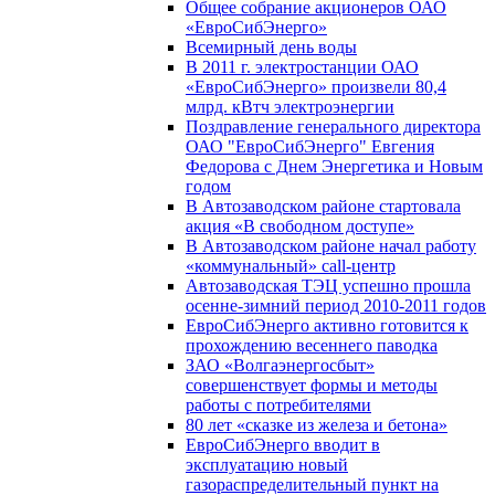
Общее собрание акционеров ОАО
«ЕвроСибЭнерго»
Всемирный день воды
В 2011 г. электростанции ОАО
«ЕвроСибЭнерго» произвели 80,4
млрд. кВтч электроэнергии
Поздравление генерального директора
ОАО "ЕвроСибЭнерго" Евгения
Федорова с Днем Энергетика и Новым
годом
В Автозаводском районе стартовала
акция «В свободном доступе»
В Автозаводском районе начал работу
«коммунальный» call-центр
Автозаводская ТЭЦ успешно прошла
осенне-зимний период 2010-2011 годов
ЕвроСибЭнерго активно готовится к
прохождению весеннего паводка
ЗАО «Волгаэнергосбыт»
совершенствует формы и методы
работы с потребителями
80 лет «сказке из железа и бетона»
ЕвроСибЭнерго вводит в
эксплуатацию новый
газораспределительный пункт на