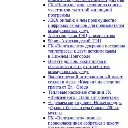
ГК «Волгаэнерго» расширила список
участников льготной жилищной
программы
ЖКХ онлайн: в чём преимущество
цифровых сервисов для пользователей
коммунальных услуг
Автозаводская ТЭЦ к зиме готова
90 лет Автозаводской ТЭЦ
ГК «Волгаэнерго» досрочно построила
теплотрассы к двум детским садам
в Нижнем Новгороде
В свете долгов: какие права и
обязанности есть у потребителя
коммунальных услуг
Экологический интерактивный макет
создан в музее «Кварки» на средства
гранта от En+ Group
Тепловые насосные станции ГК
«Волгаэнерго» стали арт-объектами
«Сделаем мир лучше». Нижегородцы
убрали с берега озера больше 700 кг
мусора
ГК «Волгаэнерго» помогла
первоклассникам собраться в школу