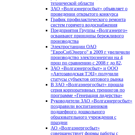
технической области
ЗАО «Волгаэнергосбыт» объявляет о
проведении открытого конкурса
График профилактического ремонта
систем горячего водоснабжения
Предприятия Группы «Волгаэнерго»
осваивают принципы бережливого
производства
Электростанции ОАО
"ЕвроСибЭнерго" в 2009 г увеличили
производство электроэнергии на 4
проц по сравнению с 2008 г до 82,
ЗАО «Волгаэнергосбыт» и ООО
«Автозаводская ТЭЦ» получили
статусы субъектов оптового рынка
В ЗАО «Волгаэнергосбыт» прошла
серия корпоративных тренингов по
программе «Генерация лидерства»
Руководители ЗАО «Волгаэнергосбыт»
поздравили воспитанников
подшефного дошкольного
образовательного учреждения с
праздни
АО «Волгаэнергосбыт»
совершенствует формы работы с