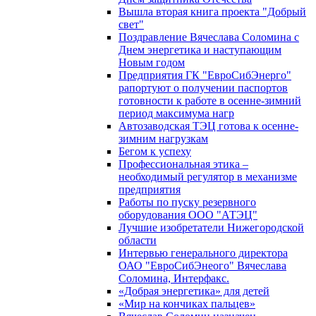
Вышла вторая книга проекта "Добрый
свет"
Поздравление Вячеслава Соломина с
Днем энергетика и наступающим
Новым годом
Предприятия ГК "ЕвроСибЭнерго"
рапортуют о получении паспортов
готовности к работе в осенне-зимний
период максимума нагр
Автозаводская ТЭЦ готова к осенне-
зимним нагрузкам
Бегом к успеху
Профессиональная этика –
необходимый регулятор в механизме
предприятия
Работы по пуску резервного
оборудования ООО "АТЭЦ"
Лучшие изобретатели Нижегородской
области
Интервью генерального директора
ОАО "ЕвроСибЭнеого" Вячеслава
Соломина, Интерфакс.
«Добрая энергетика» для детей
«Мир на кончиках пальцев»