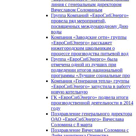
линия с генеральным директором
Вячеславом Соломиным
Группа Компаний «ЕвроСибЭнерго»
провела ряд мероприятий,
посвященных международному Дню
воды
Компания «Заводские сети» группы
«ЕвроСибЭнерго» расскажет
нижегородским школьникам о
процессе производства питьевой вод
Группа «ЕвроСибЭнерго» была
отмечена одной из лучших при
подведении итогов национальной
программы «Лучшие социальные про
Компания «Генерация тепла» группы
«ЕвроСибЭнерго» запустила в работу
новую котельную
ГК «ЕвроСибЭнерго» подвела итоги
производственной деятельности в 2014
году
Поздравление генерального директора
ОАО «ЕвроСибЭнерго» Вячеслава
Соломина с 8 марта
Поздравление Вячеслава Соломина с
Днём защитника Отечества