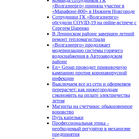
Команда сотрудников ГК
«Волгаэнерго» приняла участие в
«Марафоне-800» в Нижнем Новгороде
Сотрудники ГК «Волгаэнерго»
обсудили COVID-19 на online-встрече с
Сергеем Царенко
В Ленинском районе завершен летний
ремонт тепломагистрали
«Волгаэнерго» продолжает
модернизацию системы горячего
водоснабжения в Автозаводском
районе
En+ Group проводит прививочную
кампанию против коронавирусной
инфекции
Выключаем все из сети и оформляем
перерасчет: как нижегородцам
сэкономить на оплате электричества
летом
Магниты на счетчики: обыкновенное
воровство
Путь капельки
Профессиональная этика –
необходимый регулятор в механизме
предприятия