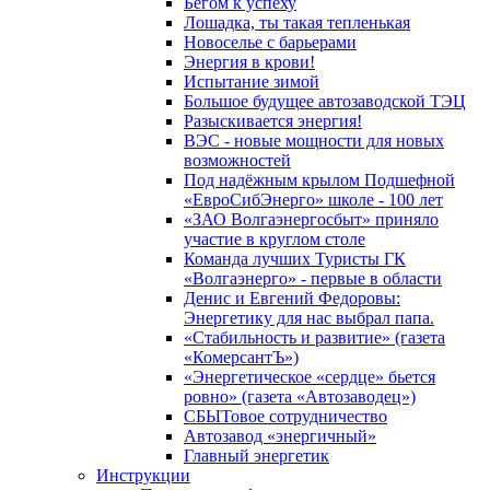
Бегом к успеху
Лошадка, ты такая тепленькая
Новоселье с барьерами
Энергия в крови!
Испытание зимой
Большое будущее автозаводской ТЭЦ
Разыскивается энергия!
ВЭС - новые мощности для новых
возможностей
Под надёжным крылом Подшефной
«ЕвроСибЭнерго» школе - 100 лет
«ЗАО Волгаэнергосбыт» приняло
участие в круглом столе
Команда лучших Туристы ГК
«Волгаэнерго» - первые в области
Денис и Евгений Федоровы:
Энергетику для нас выбрал папа.
«Стабильность и развитие» (газета
«КомерсантЪ»)
«Энергетическое «сердце» бьется
ровно» (газета «Автозаводец»)
СБЫТовое сотрудничество
Автозавод «энергичный»
Главный энергетик
Инструкции