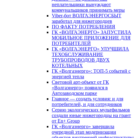
неплательщики вынуждают
коммунальщиков принимать меры
Viber-бот ВОЛГАЭНЕРГОСБЫТ
заработал для нижегородцев
ПО ФАКТУ ПОТРЕБЛЕНИЯ
ГК «ВОЛГАЭНЕРГО» ЗАПУСТИЛА
МОБИЛЬНОЕ ПРИЛОЖЕНИЕ ДЛЯ
ПОТРЕБИТЕЛЕЙ
ГК «ВОЛГАЭНЕРГО» УЛУЧШИЛА
ТЕХОБСЛУЖИВАНИЕ
ТРУБОПРОВОДОВ ДВУХ
КОТЕЛЬНЫХ
ГК «Волгаэнерго»: ТОП-5 событий с
энергией тепла
Световой арт-объект от ГК
«Волгаэнерго» появился в
Автозаводском парке
Главное — создать условия: и для
потребителей, и для сотрудников
Серию экологических мультфильмов
создали юные нижегородцы на грант
от En+ Group
ГК «Волгаэнерго» завершила
очередной этап модернизации
объектов внутренней инфраструктуры