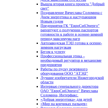
Вышла вторая книга проекта "Добрый
свет"
Поздравление Вячеслава Соломина с
Днем энергетика и наступающим
Новым годом
Предприятия ГК "ЕвроСибЭнерго"
рапортуют о получении паспортов
готовности к работе в осенне-зимний
период максимума нагр
Автозаводская ТЭЦ готова к осенне-
зимним нагрузкам
Бегом к успеху
Профессиональная этика –
необходимый регулятор в механизме
предприятия
Работы по пуску резервного
оборудования ООО "АТЭЦ"
Лучшие изобретатели Нижегородской
области
Интервью генерального директора
ОАО "ЕвроСибЭнеого" Вячеслава
Соломина, Интерфакс.
«Добрая энергетика» для детей
«Мир на кончиках пальцев»