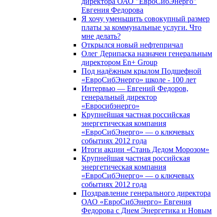
директора ОАО "ЕвроСибЭнерго"
Евгения Федорова
Я хочу уменьшить совокупный размер
платы за коммунальные услуги. Что
мне делать?
Открылся новый нефтепричал
Олег Дерипаска назначен генеральным
директором En+ Group
Под надёжным крылом Подшефной
«ЕвроСибЭнерго» школе - 100 лет
Интервью — Евгений Федоров,
генеральный директор
«Евросибэнерго»
Крупнейшая частная российская
энергетическая компания
«ЕвроСибЭнерго» — о ключевых
событиях 2012 года
Итоги акции «Стань Дедом Морозом»
Крупнейшая частная российская
энергетическая компания
«ЕвроСибЭнерго» — о ключевых
событиях 2012 года
Поздравление генерального директора
ОАО «ЕвроСибЭнерго» Евгения
Федорова с Днем Энергетика и Новым