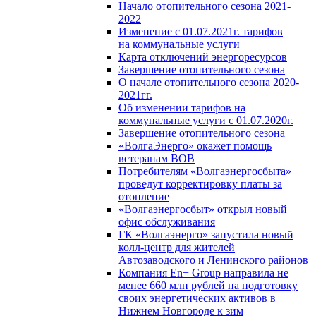
Начало отопительного сезона 2021-
2022
Изменение с 01.07.2021г. тарифов
на коммунальные услуги
Карта отключений энергоресурсов
Завершение отопительного сезона
О начале отопительного сезона 2020-
2021гг.
Об изменении тарифов на
коммунальные услуги с 01.07.2020г.
Завершение отопительного сезона
«ВолгаЭнерго» окажет помощь
ветеранам ВОВ
Потребителям «Волгаэнергосбыта»
проведут корректировку платы за
отопление
«Волгаэнергосбыт» открыл новый
офис обслуживания
ГК «Волгаэнерго» запустила новый
колл-центр для жителей
Автозаводского и Ленинского районов
Компания En+ Group направила не
менее 660 млн рублей на подготовку
своих энергетических активов в
Нижнем Новгороде к зим