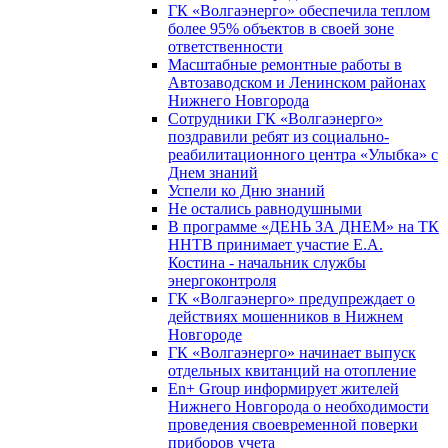
ГК «Волгаэнерго» обеспечила теплом
более 95% объектов в своей зоне
ответственности
Масштабные ремонтные работы в
Автозаводском и Ленинском районах
Нижнего Новгорода
Сотрудники ГК «Волгаэнерго»
поздравили ребят из социально-
реабилитационного центра «Улыбка» с
Днем знаний
Успели ко Дню знаний
Не остались равнодушными
В программе «ДЕНЬ ЗА ДНЕМ» на ТК
ННТВ принимает участие Е.А.
Костина - начальник службы
энергоконтроля
ГК «Волгаэнерго» предупреждает о
действиях мошенников в Нижнем
Новгороде
ГК «Волгаэнерго» начинает выпуск
отдельных квитанций на отопление
En+ Group информирует жителей
Нижнего Новгорода о необходимости
проведения своевременной поверки
приборов учета