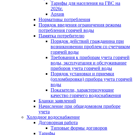
Тарифы для населения на ГВС на
2026г.
Архив
Нормативы потребления
Порядок введения ограничения режима
потребления горячей воды
Памятка потребителю
Порядок действий гражданина при
возникновении проблем со счетчиком
горячей воды
Требования к приборам учета горячей
воды, эксплуатация и обслуживание
приборов учета горячей воды
Порядок установки и приемки
(опломбировки) прибора учета горячей
воды
Показатели, характеризующие
качество горячего водоснабжения
Бланки заявлений
Начисление при общедомовом приборе
учета
Холодное водоснабжение
Договорная работа
Типовые формы договоров
Тарифы