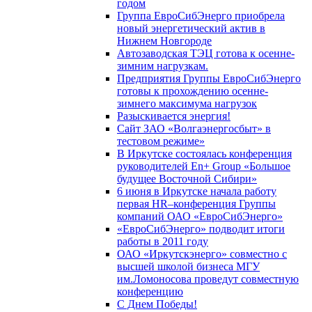
годом
Группа ЕвроСибЭнерго приобрела
новый энергетический актив в
Нижнем Новгороде
Автозаводская ТЭЦ готова к осенне-
зимним нагрузкам.
Предприятия Группы ЕвроСибЭнерго
готовы к прохождению осенне-
зимнего максимума нагрузок
Разыскивается энергия!
Сайт ЗАО «Волгаэнергосбыт» в
тестовом режиме»
В Иркутске состоялась конференция
руководителей En+ Group «Большое
будущее Восточной Сибири»
6 июня в Иркутске начала работу
первая HR–конференция Группы
компаний ОАО «ЕвроСибЭнерго»
«ЕвроСибЭнерго» подводит итоги
работы в 2011 году
ОАО «Иркутскэнерго» совместно с
высшей школой бизнеса МГУ
им.Ломоносова проведут совместную
конференцию
С Днем Победы!