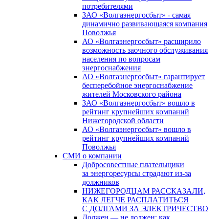
потребителями
ЗАО «Волгаэнергосбыт» - самая
динамично развивающаяся компания
Поволжья
АО «Волгаэнергосбыт» расширило
возможность заочного обслуживания
населения по вопросам
энергоснабжения
АО «Волгаэнергосбыт» гарантирует
бесперебойное энергоснабжение
жителей Московского района
ЗАО «Волгаэнергосбыт» вошло в
рейтинг крупнейших компаний
Нижегородской области
АО «Волгаэнергосбыт» вошло в
рейтинг крупнейших компаний
Поволжья
СМИ о компании
Добросовестные плательщики
за энергоресурсы страдают из-за
должников
НИЖЕГОРОДЦАМ РАССКАЗАЛИ,
КАК ЛЕГЧЕ РАСПЛАТИТЬСЯ
С ДОЛГАМИ ЗА ЭЛЕКТРИЧЕСТВО
Должен — не должен: как