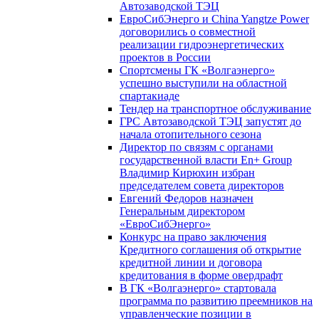
Автозаводской ТЭЦ
ЕвроСибЭнерго и China Yangtze Power
договорились о совместной
реализации гидроэнергетических
проектов в России
Спортсмены ГК «Волгаэнерго»
успешно выступили на областной
спартакиаде
Тендер на транспортное обслуживание
ГРС Автозаводской ТЭЦ запустят до
начала отопительного сезона
Директор по связям с органами
государственной власти En+ Group
Владимир Кирюхин избран
председателем совета директоров
Евгений Федоров назначен
Генеральным директором
«ЕвроСибЭнерго»
Конкурс на право заключения
Кредитного соглашения об открытие
кредитной линии и договора
кредитования в форме овердрафт
В ГК «Волгаэнерго» стартовала
программа по развитию преемников на
управленческие позиции в