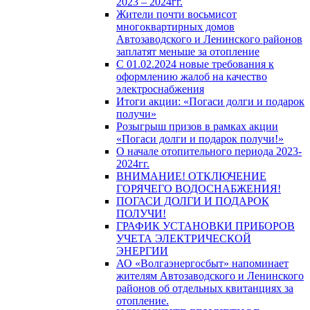
2023 – 2024гг.
Жители почти восьмисот
многоквартирных домов
Автозаводского и Ленинского районов
заплатят меньше за отопление
С 01.02.2024 новые требования к
оформлению жалоб на качество
электроснабжения
Итоги акции: «Погаси долги и подарок
получи»
Розыгрыш призов в рамках акции
«Погаси долги и подарок получи!»
О начале отопительного периода 2023-
2024гг.
ВНИМАНИЕ! ОТКЛЮЧЕНИЕ
ГОРЯЧЕГО ВОДОСНАБЖЕНИЯ!
ПОГАСИ ДОЛГИ И ПОДАРОК
ПОЛУЧИ!
ГРАФИК УСТАНОВКИ ПРИБОРОВ
УЧЕТА ЭЛЕКТРИЧЕСКОЙ
ЭНЕРГИИ
АО «Волгаэнергосбыт» напоминает
жителям Автозаводского и Ленинского
районов об отдельных квитанциях за
отопление.