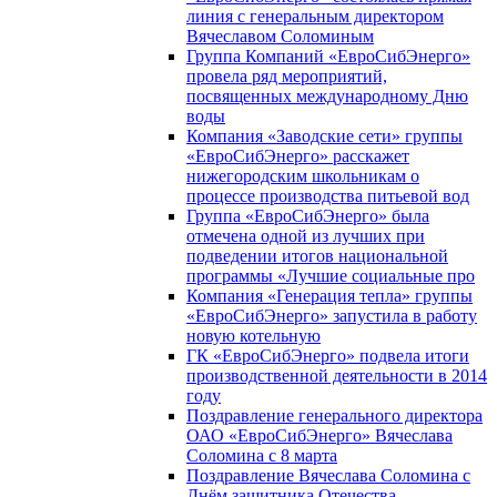
линия с генеральным директором
Вячеславом Соломиным
Группа Компаний «ЕвроСибЭнерго»
провела ряд мероприятий,
посвященных международному Дню
воды
Компания «Заводские сети» группы
«ЕвроСибЭнерго» расскажет
нижегородским школьникам о
процессе производства питьевой вод
Группа «ЕвроСибЭнерго» была
отмечена одной из лучших при
подведении итогов национальной
программы «Лучшие социальные про
Компания «Генерация тепла» группы
«ЕвроСибЭнерго» запустила в работу
новую котельную
ГК «ЕвроСибЭнерго» подвела итоги
производственной деятельности в 2014
году
Поздравление генерального директора
ОАО «ЕвроСибЭнерго» Вячеслава
Соломина с 8 марта
Поздравление Вячеслава Соломина с
Днём защитника Отечества