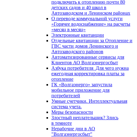
подключить к отоплению почти 80
детских садов и 40 школ в
Автозаводском и Ленинском районах
О переводе коммунальной услуги
«Горячее водоснабжение» на расчеты
«месяц в месяц»
Электронные квитанции
Отдельные квитанции за Отопление и
ГВС части домов Ленинского и
Автозаводского районов
Автоматизированные сервисы для
Клиентов АО Волгаэнергосбыт
Азбука потребителя_Для чего нужна
ежегодная корректировка платы за
отопление
ГК «Волгаэнерго» запустила
мобильное приложение для
потребителей
Умные счетчики. Интеллектуальная
система учета.
Меры безопасности
Злостный неплательщик? Злись
в темноте
Нерабочие дни в АО
"Волгаэнергосбыт"