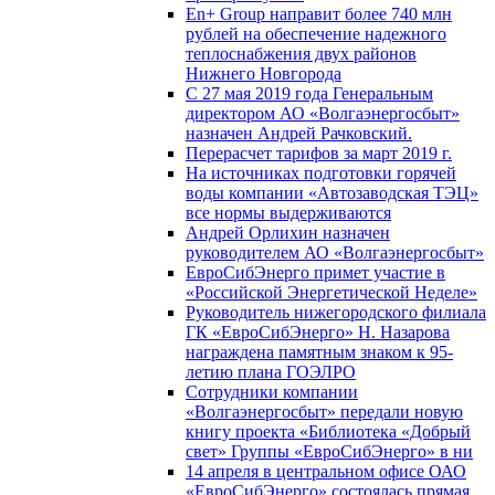
En+ Group направит более 740 млн
рублей на обеспечение надежного
теплоснабжения двух районов
Нижнего Новгорода
С 27 мая 2019 года Генеральным
директором АО «Волгаэнергосбыт»
назначен Андрей Рачковский.
Перерасчет тарифов за март 2019 г.
На источниках подготовки горячей
воды компании «Автозаводская ТЭЦ»
все нормы выдерживаются
Андрей Орлихин назначен
руководителем АО «Волгаэнергосбыт»
ЕвроСибЭнерго примет участие в
«Российской Энергетической Неделе»
Руководитель нижегородского филиала
ГК «ЕвроСибЭнерго» Н. Назарова
награждена памятным знаком к 95-
летию плана ГОЭЛРО
Сотрудники компании
«Волгаэнергосбыт» передали новую
книгу проекта «Библиотека «Добрый
свет» Группы «ЕвроСибЭнерго» в ни
14 апреля в центральном офисе ОАО
«ЕвроСибЭнерго» состоялась прямая