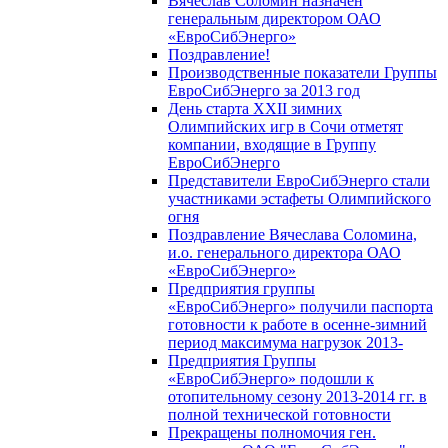
Вячеслав Соломин назначен
генеральным директором ОАО
«ЕвроСибЭнерго»
Поздравление!
Производственные показатели Группы
ЕвроСибЭнерго за 2013 год
День старта XXII зимних
Олимпийских игр в Сочи отметят
компании, входящие в Группу
ЕвроСибЭнерго
Представители ЕвроСибЭнерго стали
участниками эстафеты Олимпийского
огня
Поздравление Вячеслава Соломина,
и.о. генерального директора ОАО
«ЕвроСибЭнерго»
Предприятия группы
«ЕвроСибЭнерго» получили паспорта
готовности к работе в осенне-зимний
период максимума нагрузок 2013-
Предприятия Группы
«ЕвроСибЭнерго» подошли к
отопительному сезону 2013-2014 гг. в
полной технической готовности
Прекращены полномочия ген.