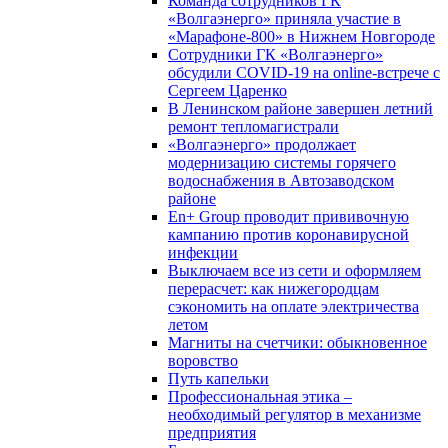
Команда сотрудников ГК
«Волгаэнерго» приняла участие в
«Марафоне-800» в Нижнем Новгороде
Сотрудники ГК «Волгаэнерго»
обсудили COVID-19 на online-встрече с
Сергеем Царенко
В Ленинском районе завершен летний
ремонт тепломагистрали
«Волгаэнерго» продолжает
модернизацию системы горячего
водоснабжения в Автозаводском
районе
En+ Group проводит прививочную
кампанию против коронавирусной
инфекции
Выключаем все из сети и оформляем
перерасчет: как нижегородцам
сэкономить на оплате электричества
летом
Магниты на счетчики: обыкновенное
воровство
Путь капельки
Профессиональная этика –
необходимый регулятор в механизме
предприятия