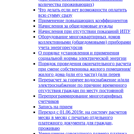
количества проживающих)
Что делать если нет возможности оплатить
всю сумму сразу
Применение повышающих коэффициентов
Начисления за общедомовые нужды
Начисления при отсутствии показаний ИПУ
Оборудование многоквартирных домов
коллективными (общедомовыми) приборами
учета энергоресурсов
О порядке установления и применения
социальной нормы электрической энергии
Порядок проведения окончательного расчета
при смене собственника жилого помещения/
жилого дома (или его части) (или перев
Перерасчет за горячее водоснабжение и/или
электроснабжение по причине временного
отсутствия граждан по месту постоянной
Перепрограммирование многотарифных
счетчиков
Запись на прием
Переход с 01.06.2019г. на систему расчетов
месяц в месяц с печатью отдельного
платежного документа для граждан,
проживаю
Уменьшение совокупного размера платежа