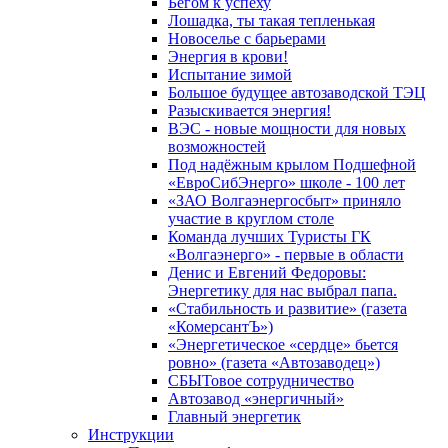
Бегом к успеху
Лошадка, ты такая тепленькая
Новоселье с барьерами
Энергия в крови!
Испытание зимой
Большое будущее автозаводской ТЭЦ
Разыскивается энергия!
ВЭС - новые мощности для новых
возможностей
Под надёжным крылом Подшефной
«ЕвроСибЭнерго» школе - 100 лет
«ЗАО Волгаэнергосбыт» приняло
участие в круглом столе
Команда лучших Туристы ГК
«Волгаэнерго» - первые в области
Денис и Евгений Федоровы:
Энергетику для нас выбрал папа.
«Стабильность и развитие» (газета
«КомерсантЪ»)
«Энергетическое «сердце» бьется
ровно» (газета «Автозаводец»)
СБЫТовое сотрудничество
Автозавод «энергичный»
Главный энергетик
Инструкции