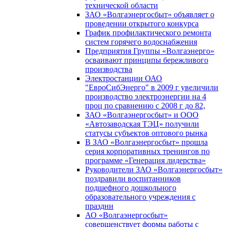
технической области
ЗАО «Волгаэнергосбыт» объявляет о
проведении открытого конкурса
График профилактического ремонта
систем горячего водоснабжения
Предприятия Группы «Волгаэнерго»
осваивают принципы бережливого
производства
Электростанции ОАО
"ЕвроСибЭнерго" в 2009 г увеличили
производство электроэнергии на 4
проц по сравнению с 2008 г до 82,
ЗАО «Волгаэнергосбыт» и ООО
«Автозаводская ТЭЦ» получили
статусы субъектов оптового рынка
В ЗАО «Волгаэнергосбыт» прошла
серия корпоративных тренингов по
программе «Генерация лидерства»
Руководители ЗАО «Волгаэнергосбыт»
поздравили воспитанников
подшефного дошкольного
образовательного учреждения с
праздни
АО «Волгаэнергосбыт»
совершенствует формы работы с