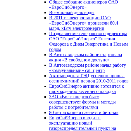
Общее собрание акционеров ОАО
«ЕвроСибЭнерго»
Всемирный день воды
В 2011 г. электростанции ОАО
«ЕвроСибЭнерго» произвели 80,4
млрд. кВтч электроэнергии
Поздравление генерального директора
ОАО "ЕвроСибЭнерго" Евгения
Федорова с Днем Энергетика и Новым
годом
В Автозаводском районе стартовала
акция «В свободном доступе»
В Автозаводском районе начал работу
«коммунальный» call-центр
Автозаводская ТЭЦ успешно прошла
осенне-зимний период 2010-2011 годов
ЕвроСибЭнерго активно готовится к
прохождению весеннего паводка
ЗАО «Волгаэнергосбыт»
совершенствует формы и методы
работы с потребителями
80 лет «сказке из железа и бетона»
ЕвроСибЭнерго вводит в
эксплуатацию новый
газораспределительный пункт на