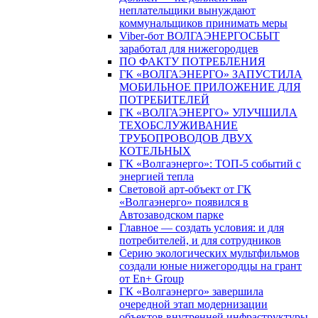
неплательщики вынуждают
коммунальщиков принимать меры
Viber-бот ВОЛГАЭНЕРГОСБЫТ
заработал для нижегородцев
ПО ФАКТУ ПОТРЕБЛЕНИЯ
ГК «ВОЛГАЭНЕРГО» ЗАПУСТИЛА
МОБИЛЬНОЕ ПРИЛОЖЕНИЕ ДЛЯ
ПОТРЕБИТЕЛЕЙ
ГК «ВОЛГАЭНЕРГО» УЛУЧШИЛА
ТЕХОБСЛУЖИВАНИЕ
ТРУБОПРОВОДОВ ДВУХ
КОТЕЛЬНЫХ
ГК «Волгаэнерго»: ТОП-5 событий с
энергией тепла
Световой арт-объект от ГК
«Волгаэнерго» появился в
Автозаводском парке
Главное — создать условия: и для
потребителей, и для сотрудников
Серию экологических мультфильмов
создали юные нижегородцы на грант
от En+ Group
ГК «Волгаэнерго» завершила
очередной этап модернизации
объектов внутренней инфраструктуры