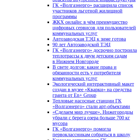
ГК «Волгаэнерго» расширила список
участников льготной жилищной
программы
ЖКХ онлайн: в чём преимущество
цифровых сервисов для пользователей
коммунальных услуг
Автозаводская ТЭЦ к зиме готова
90 лет Автозаводской ТЭЦ
ГК «Волгаэнерго» досрочно построила
теплотрассы к двум детским садам
в Нижнем Новгороде
В свете долгов: какие права и
обязанности есть у потребителя
коммунальных услуг
Экологический интерактивный макет
создан в музее «Кварки» на средства
гранта от En+ Group
Тепловые насосные станции ГК
«Волгаэнерго» стали арт-объектами
«Сделаем мир лучше». Нижегородцы
убрали с берега озера больше 700 кг
мусора
ГК «Волгаэнерго» помогла
первоклассникам собраться в школу