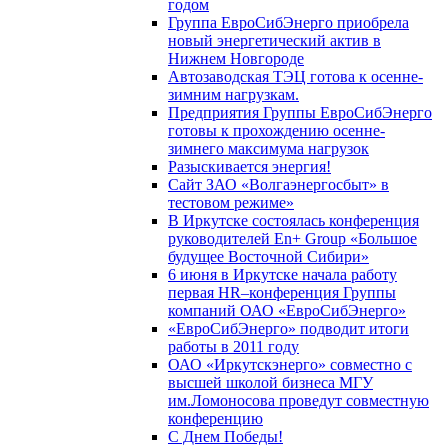
годом
Группа ЕвроСибЭнерго приобрела
новый энергетический актив в
Нижнем Новгороде
Автозаводская ТЭЦ готова к осенне-
зимним нагрузкам.
Предприятия Группы ЕвроСибЭнерго
готовы к прохождению осенне-
зимнего максимума нагрузок
Разыскивается энергия!
Сайт ЗАО «Волгаэнергосбыт» в
тестовом режиме»
В Иркутске состоялась конференция
руководителей En+ Group «Большое
будущее Восточной Сибири»
6 июня в Иркутске начала работу
первая HR–конференция Группы
компаний ОАО «ЕвроСибЭнерго»
«ЕвроСибЭнерго» подводит итоги
работы в 2011 году
ОАО «Иркутскэнерго» совместно с
высшей школой бизнеса МГУ
им.Ломоносова проведут совместную
конференцию
С Днем Победы!