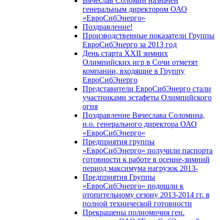
Вячеслав Соломин назначен
генеральным директором ОАО
«ЕвроСибЭнерго»
Поздравление!
Производственные показатели Группы
ЕвроСибЭнерго за 2013 год
День старта XXII зимних
Олимпийских игр в Сочи отметят
компании, входящие в Группу
ЕвроСибЭнерго
Представители ЕвроСибЭнерго стали
участниками эстафеты Олимпийского
огня
Поздравление Вячеслава Соломина,
и.о. генерального директора ОАО
«ЕвроСибЭнерго»
Предприятия группы
«ЕвроСибЭнерго» получили паспорта
готовности к работе в осенне-зимний
период максимума нагрузок 2013-
Предприятия Группы
«ЕвроСибЭнерго» подошли к
отопительному сезону 2013-2014 гг. в
полной технической готовности
Прекращены полномочия ген.