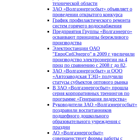
технической области
ЗАО «Волгаэнергосбыт» объявляет о
проведении открытого конкурса
График профилактического ремонта
систем горячего водоснабжения
Предприятия Группы «Волгаэнерго»
осваивают принципы бережливого
производства
Электростанции ОАО
"ЕвроСибЭнерго" в 2009 г увеличили
производство электроэнергии на 4
проц по сравнению с 2008 г до 82,
ЗАО «Волгаэнергосбыт» и ООО
«Автозаводская ТЭЦ» получили
статусы субъектов оптового рынка
В ЗАО «Волгаэнергосбыт» прошла
серия корпоративных тренингов по
программе «Генерация лидерства»
Руководители ЗАО «Волгаэнергосбыт»
поздравили воспитанников
подшефного дошкольного
образовательного учреждения с
праздни
АО «Волгаэнергосбыт»
совершенствует формы работы с