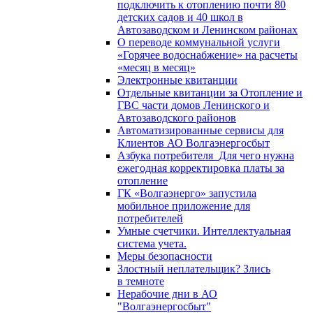
подключить к отоплению почти 80
детских садов и 40 школ в
Автозаводском и Ленинском районах
О переводе коммунальной услуги
«Горячее водоснабжение» на расчеты
«месяц в месяц»
Электронные квитанции
Отдельные квитанции за Отопление и
ГВС части домов Ленинского и
Автозаводского районов
Автоматизированные сервисы для
Клиентов АО Волгаэнергосбыт
Азбука потребителя_Для чего нужна
ежегодная корректировка платы за
отопление
ГК «Волгаэнерго» запустила
мобильное приложение для
потребителей
Умные счетчики. Интеллектуальная
система учета.
Меры безопасности
Злостный неплательщик? Злись
в темноте
Нерабочие дни в АО
"Волгаэнергосбыт"