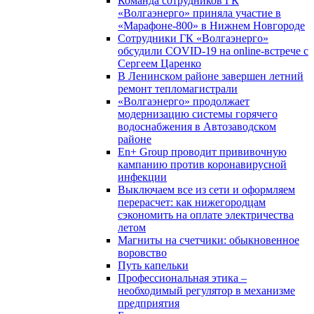
Команда сотрудников ГК
«Волгаэнерго» приняла участие в
«Марафоне-800» в Нижнем Новгороде
Сотрудники ГК «Волгаэнерго»
обсудили COVID-19 на online-встрече с
Сергеем Царенко
В Ленинском районе завершен летний
ремонт тепломагистрали
«Волгаэнерго» продолжает
модернизацию системы горячего
водоснабжения в Автозаводском
районе
En+ Group проводит прививочную
кампанию против коронавирусной
инфекции
Выключаем все из сети и оформляем
перерасчет: как нижегородцам
сэкономить на оплате электричества
летом
Магниты на счетчики: обыкновенное
воровство
Путь капельки
Профессиональная этика –
необходимый регулятор в механизме
предприятия