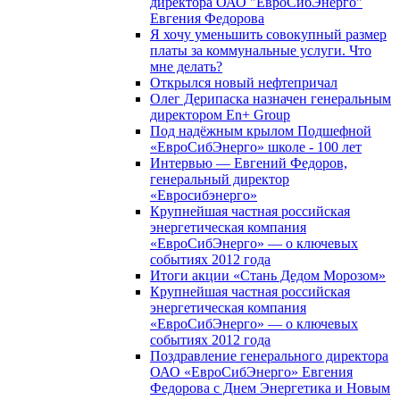
директора ОАО "ЕвроСибЭнерго"
Евгения Федорова
Я хочу уменьшить совокупный размер
платы за коммунальные услуги. Что
мне делать?
Открылся новый нефтепричал
Олег Дерипаска назначен генеральным
директором En+ Group
Под надёжным крылом Подшефной
«ЕвроСибЭнерго» школе - 100 лет
Интервью — Евгений Федоров,
генеральный директор
«Евросибэнерго»
Крупнейшая частная российская
энергетическая компания
«ЕвроСибЭнерго» — о ключевых
событиях 2012 года
Итоги акции «Стань Дедом Морозом»
Крупнейшая частная российская
энергетическая компания
«ЕвроСибЭнерго» — о ключевых
событиях 2012 года
Поздравление генерального директора
ОАО «ЕвроСибЭнерго» Евгения
Федорова с Днем Энергетика и Новым