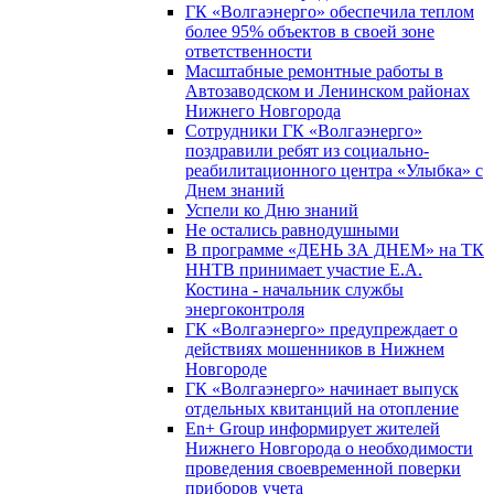
ГК «Волгаэнерго» обеспечила теплом
более 95% объектов в своей зоне
ответственности
Масштабные ремонтные работы в
Автозаводском и Ленинском районах
Нижнего Новгорода
Сотрудники ГК «Волгаэнерго»
поздравили ребят из социально-
реабилитационного центра «Улыбка» с
Днем знаний
Успели ко Дню знаний
Не остались равнодушными
В программе «ДЕНЬ ЗА ДНЕМ» на ТК
ННТВ принимает участие Е.А.
Костина - начальник службы
энергоконтроля
ГК «Волгаэнерго» предупреждает о
действиях мошенников в Нижнем
Новгороде
ГК «Волгаэнерго» начинает выпуск
отдельных квитанций на отопление
En+ Group информирует жителей
Нижнего Новгорода о необходимости
проведения своевременной поверки
приборов учета