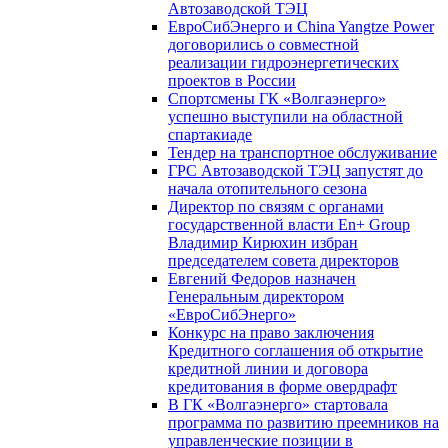
Автозаводской ТЭЦ
ЕвроСибЭнерго и China Yangtze Power
договорились о совместной
реализации гидроэнергетических
проектов в России
Спортсмены ГК «Волгаэнерго»
успешно выступили на областной
спартакиаде
Тендер на транспортное обслуживание
ГРС Автозаводской ТЭЦ запустят до
начала отопительного сезона
Директор по связям с органами
государственной власти En+ Group
Владимир Кирюхин избран
председателем совета директоров
Евгений Федоров назначен
Генеральным директором
«ЕвроСибЭнерго»
Конкурс на право заключения
Кредитного соглашения об открытие
кредитной линии и договора
кредитования в форме овердрафт
В ГК «Волгаэнерго» стартовала
программа по развитию преемников на
управленческие позиции в