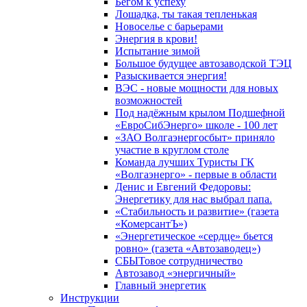
Бегом к успеху
Лошадка, ты такая тепленькая
Новоселье с барьерами
Энергия в крови!
Испытание зимой
Большое будущее автозаводской ТЭЦ
Разыскивается энергия!
ВЭС - новые мощности для новых
возможностей
Под надёжным крылом Подшефной
«ЕвроСибЭнерго» школе - 100 лет
«ЗАО Волгаэнергосбыт» приняло
участие в круглом столе
Команда лучших Туристы ГК
«Волгаэнерго» - первые в области
Денис и Евгений Федоровы:
Энергетику для нас выбрал папа.
«Стабильность и развитие» (газета
«КомерсантЪ»)
«Энергетическое «сердце» бьется
ровно» (газета «Автозаводец»)
СБЫТовое сотрудничество
Автозавод «энергичный»
Главный энергетик
Инструкции