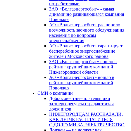
потребителями
ЗАО «Волгаэнергосбыт» - самая
динамично развивающаяся компания
Поволжья
АО «Волгаэнергосбыт» расширило
возможность заочного обслуживания
населения по вопросам
энергоснабжения
АО «Волгаэнергосбыт» гарантирует
бесперебойное энергоснабжение
жителей Московского района
ЗАО «Волгаэнергосбыт» вошло в
рейтинг крупнейших компаний
Нижегородской области
АО «Волгаэнергосбыт» вошло в
рейтинг крупнейших компаний
Поволжья
СМИ о компании
Добросовестные плательщики
за энергоресурсы страдают из-за
должников
НИЖЕГОРОДЦАМ РАССКАЗАЛИ,
КАК ЛЕГЧЕ РАСПЛАТИТЬСЯ
С ДОЛГАМИ ЗА ЭЛЕКТРИЧЕСТВО
Должен — не должен: как