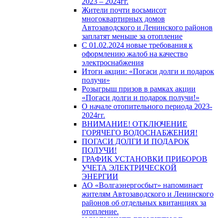
2023 – 2024гг.
Жители почти восьмисот
многоквартирных домов
Автозаводского и Ленинского районов
заплатят меньше за отопление
С 01.02.2024 новые требования к
оформлению жалоб на качество
электроснабжения
Итоги акции: «Погаси долги и подарок
получи»
Розыгрыш призов в рамках акции
«Погаси долги и подарок получи!»
О начале отопительного периода 2023-
2024гг.
ВНИМАНИЕ! ОТКЛЮЧЕНИЕ
ГОРЯЧЕГО ВОДОСНАБЖЕНИЯ!
ПОГАСИ ДОЛГИ И ПОДАРОК
ПОЛУЧИ!
ГРАФИК УСТАНОВКИ ПРИБОРОВ
УЧЕТА ЭЛЕКТРИЧЕСКОЙ
ЭНЕРГИИ
АО «Волгаэнергосбыт» напоминает
жителям Автозаводского и Ленинского
районов об отдельных квитанциях за
отопление.