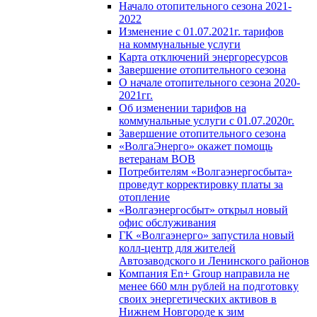
Начало отопительного сезона 2021-
2022
Изменение с 01.07.2021г. тарифов
на коммунальные услуги
Карта отключений энергоресурсов
Завершение отопительного сезона
О начале отопительного сезона 2020-
2021гг.
Об изменении тарифов на
коммунальные услуги с 01.07.2020г.
Завершение отопительного сезона
«ВолгаЭнерго» окажет помощь
ветеранам ВОВ
Потребителям «Волгаэнергосбыта»
проведут корректировку платы за
отопление
«Волгаэнергосбыт» открыл новый
офис обслуживания
ГК «Волгаэнерго» запустила новый
колл-центр для жителей
Автозаводского и Ленинского районов
Компания En+ Group направила не
менее 660 млн рублей на подготовку
своих энергетических активов в
Нижнем Новгороде к зим