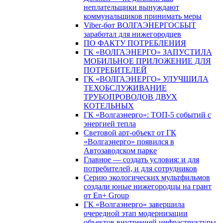
неплательщики вынуждают
коммунальщиков принимать меры
Viber-бот ВОЛГАЭНЕРГОСБЫТ
заработал для нижегородцев
ПО ФАКТУ ПОТРЕБЛЕНИЯ
ГК «ВОЛГАЭНЕРГО» ЗАПУСТИЛА
МОБИЛЬНОЕ ПРИЛОЖЕНИЕ ДЛЯ
ПОТРЕБИТЕЛЕЙ
ГК «ВОЛГАЭНЕРГО» УЛУЧШИЛА
ТЕХОБСЛУЖИВАНИЕ
ТРУБОПРОВОДОВ ДВУХ
КОТЕЛЬНЫХ
ГК «Волгаэнерго»: ТОП-5 событий с
энергией тепла
Световой арт-объект от ГК
«Волгаэнерго» появился в
Автозаводском парке
Главное — создать условия: и для
потребителей, и для сотрудников
Серию экологических мультфильмов
создали юные нижегородцы на грант
от En+ Group
ГК «Волгаэнерго» завершила
очередной этап модернизации
объектов внутренней инфраструктуры