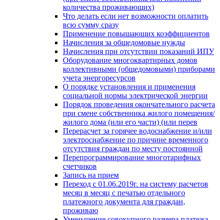
количества проживающих)
Что делать если нет возможности оплатить
всю сумму сразу
Применение повышающих коэффициентов
Начисления за общедомовые нужды
Начисления при отсутствии показаний ИПУ
Оборудование многоквартирных домов
коллективными (общедомовыми) приборами
учета энергоресурсов
О порядке установления и применения
социальной нормы электрической энергии
Порядок проведения окончательного расчета
при смене собственника жилого помещения/
жилого дома (или его части) (или перев
Перерасчет за горячее водоснабжение и/или
электроснабжение по причине временного
отсутствия граждан по месту постоянной
Перепрограммирование многотарифных
счетчиков
Запись на прием
Переход с 01.06.2019г. на систему расчетов
месяц в месяц с печатью отдельного
платежного документа для граждан,
проживаю
Уменьшение совокупного размера платежа