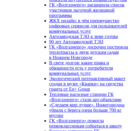
ГК «Волгаэнерго» расширила список
участников льготной жилищной
программы
ЖКХ онлайн: в чём преимущество
цифровых сервисов для пользователей
коммунальных услуг
Автозаводская ТЭЦ к зиме готова
90 лет Автозаводской ТЭЦ
ГК «Волгаэнерго» досрочно построила
теплотрассы к двум детским садам
в Нижнем Новгороде
В свете долгов: какие права и
обязанности есть у потребителя
коммунальных услуг
Экологический интерактивный макет
создан в музее «Кварки» на средства
гранта от En+ Group
Тепловые насосные станции ГК
«Волгаэнерго» стали арт-объектами
«Сделаем мир лучше». Нижегородцы
убрали с берега озера больше 700 кг
мусора
ГК «Волгаэнерго» помогла
первоклассникам собраться в школу