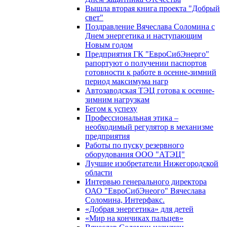
Вышла вторая книга проекта "Добрый
свет"
Поздравление Вячеслава Соломина с
Днем энергетика и наступающим
Новым годом
Предприятия ГК "ЕвроСибЭнерго"
рапортуют о получении паспортов
готовности к работе в осенне-зимний
период максимума нагр
Автозаводская ТЭЦ готова к осенне-
зимним нагрузкам
Бегом к успеху
Профессиональная этика –
необходимый регулятор в механизме
предприятия
Работы по пуску резервного
оборудования ООО "АТЭЦ"
Лучшие изобретатели Нижегородской
области
Интервью генерального директора
ОАО "ЕвроСибЭнеого" Вячеслава
Соломина, Интерфакс.
«Добрая энергетика» для детей
«Мир на кончиках пальцев»