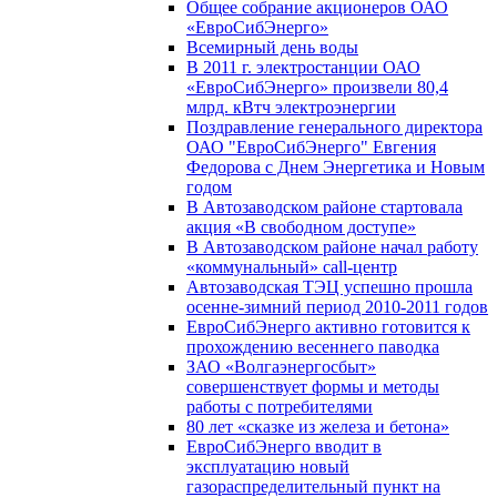
Общее собрание акционеров ОАО
«ЕвроСибЭнерго»
Всемирный день воды
В 2011 г. электростанции ОАО
«ЕвроСибЭнерго» произвели 80,4
млрд. кВтч электроэнергии
Поздравление генерального директора
ОАО "ЕвроСибЭнерго" Евгения
Федорова с Днем Энергетика и Новым
годом
В Автозаводском районе стартовала
акция «В свободном доступе»
В Автозаводском районе начал работу
«коммунальный» call-центр
Автозаводская ТЭЦ успешно прошла
осенне-зимний период 2010-2011 годов
ЕвроСибЭнерго активно готовится к
прохождению весеннего паводка
ЗАО «Волгаэнергосбыт»
совершенствует формы и методы
работы с потребителями
80 лет «сказке из железа и бетона»
ЕвроСибЭнерго вводит в
эксплуатацию новый
газораспределительный пункт на