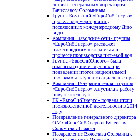
линия с генеральным директором
Вячеславом Соломиным
Группа Компаний «ЕвроСибЭнерго»
провела ряд мероприятий,
посвященных международному Дню
воды
Компания «Заводские сети» группы
«ЕвроСибЭнерго» расскажет
нижегородским школьникам о
процессе производства питьевой вод
Группа «ЕвроСибЭнерго» была
отмечена одной из лучших при
подведении итогов национальной
программы «Лучшие социальные про
Компания «Генерация тепла» группы
«ЕвроСибЭнерго» запустила в работу
новую котельную
ГК «ЕвроСибЭнерго» подвела итоги
производственной деятельности в 2014
году
Поздравление генерального директора
ОАО «ЕвроСибЭнерго» Вячеслава
Соломина с 8 марта
Поздравление Вячеслава Соломина с
Днём защитника Отечества