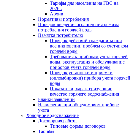
Тарифы для населения на ГВС на
2026г.
Архив
Нормативы потребления
Порядок введения ограничения режима
потребления горячей воды
Памятка потребителю
Порядок действий гражданина при
возникновении проблем со счетчиком
горячей воды
Требования к приборам учета горячей
воды, эксплуатация и обслуживание
приборов учета горячей воды
Порядок установки и приемки
(опломбировки) прибора учета горячей
воды
Показатели, характеризующие
качество горячего водоснабжения
Бланки заявлений
Начисление при общедомовом приборе
учета
Холодное водоснабжение
Договорная работа
Типовые формы договоров
Тарифы