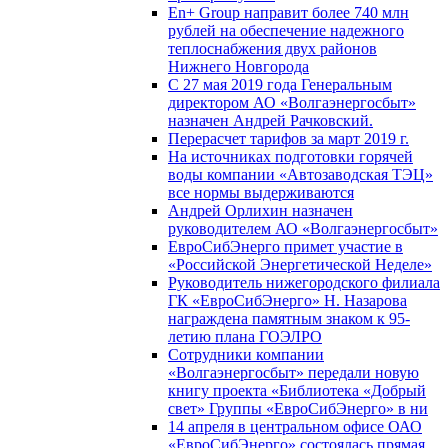
En+ Group направит более 740 млн
рублей на обеспечение надежного
теплоснабжения двух районов
Нижнего Новгорода
С 27 мая 2019 года Генеральным
директором АО «Волгаэнергосбыт»
назначен Андрей Рачковский.
Перерасчет тарифов за март 2019 г.
На источниках подготовки горячей
воды компании «Автозаводская ТЭЦ»
все нормы выдерживаются
Андрей Орлихин назначен
руководителем АО «Волгаэнергосбыт»
ЕвроСибЭнерго примет участие в
«Российской Энергетической Неделе»
Руководитель нижегородского филиала
ГК «ЕвроСибЭнерго» Н. Назарова
награждена памятным знаком к 95-
летию плана ГОЭЛРО
Сотрудники компании
«Волгаэнергосбыт» передали новую
книгу проекта «Библиотека «Добрый
свет» Группы «ЕвроСибЭнерго» в ни
14 апреля в центральном офисе ОАО
«ЕвроСибЭнерго» состоялась прямая