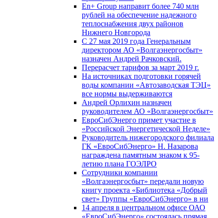
En+ Group направит более 740 млн
рублей на обеспечение надежного
теплоснабжения двух районов
Нижнего Новгорода
С 27 мая 2019 года Генеральным
директором АО «Волгаэнергосбыт»
назначен Андрей Рачковский.
Перерасчет тарифов за март 2019 г.
На источниках подготовки горячей
воды компании «Автозаводская ТЭЦ»
все нормы выдерживаются
Андрей Орлихин назначен
руководителем АО «Волгаэнергосбыт»
ЕвроСибЭнерго примет участие в
«Российской Энергетической Неделе»
Руководитель нижегородского филиала
ГК «ЕвроСибЭнерго» Н. Назарова
награждена памятным знаком к 95-
летию плана ГОЭЛРО
Сотрудники компании
«Волгаэнергосбыт» передали новую
книгу проекта «Библиотека «Добрый
свет» Группы «ЕвроСибЭнерго» в ни
14 апреля в центральном офисе ОАО
«ЕвроСибЭнерго» состоялась прямая