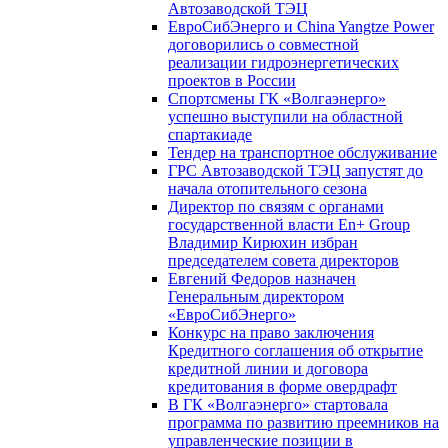
Автозаводской ТЭЦ
ЕвроСибЭнерго и China Yangtze Power
договорились о совместной
реализации гидроэнергетических
проектов в России
Спортсмены ГК «Волгаэнерго»
успешно выступили на областной
спартакиаде
Тендер на транспортное обслуживание
ГРС Автозаводской ТЭЦ запустят до
начала отопительного сезона
Директор по связям с органами
государственной власти En+ Group
Владимир Кирюхин избран
председателем совета директоров
Евгений Федоров назначен
Генеральным директором
«ЕвроСибЭнерго»
Конкурс на право заключения
Кредитного соглашения об открытие
кредитной линии и договора
кредитования в форме овердрафт
В ГК «Волгаэнерго» стартовала
программа по развитию преемников на
управленческие позиции в