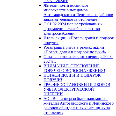
2023 – 2024гг.
Жители почти восьмисот
многоквартирных домов
Автозаводского и Ленинского районов
заплатят меньше за отопление
С 01.02.2024 новые требования к
оформлению жалоб на качество
электроснабжения
Итоги акции: «Погаси долги и подарок
получи»
Розыгрыш призов в рамках акции
«Погаси долги и подарок получи!»
О начале отопительного периода 2023-
2024гг.
ВНИМАНИЕ! ОТКЛЮЧЕНИЕ
ГОРЯЧЕГО ВОДОСНАБЖЕНИЯ!
ПОГАСИ ДОЛГИ И ПОДАРОК
ПОЛУЧИ!
ГРАФИК УСТАНОВКИ ПРИБОРОВ
УЧЕТА ЭЛЕКТРИЧЕСКОЙ
ЭНЕРГИИ
АО «Волгаэнергосбыт» напоминает
жителям Автозаводского и Ленинского
районов об отдельных квитанциях за
отопление.