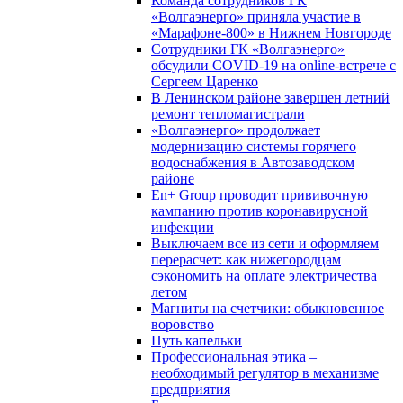
Команда сотрудников ГК
«Волгаэнерго» приняла участие в
«Марафоне-800» в Нижнем Новгороде
Сотрудники ГК «Волгаэнерго»
обсудили COVID-19 на online-встрече с
Сергеем Царенко
В Ленинском районе завершен летний
ремонт тепломагистрали
«Волгаэнерго» продолжает
модернизацию системы горячего
водоснабжения в Автозаводском
районе
En+ Group проводит прививочную
кампанию против коронавирусной
инфекции
Выключаем все из сети и оформляем
перерасчет: как нижегородцам
сэкономить на оплате электричества
летом
Магниты на счетчики: обыкновенное
воровство
Путь капельки
Профессиональная этика –
необходимый регулятор в механизме
предприятия