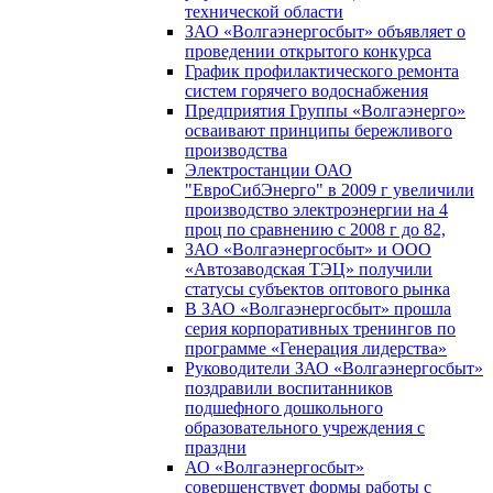
технической области
ЗАО «Волгаэнергосбыт» объявляет о
проведении открытого конкурса
График профилактического ремонта
систем горячего водоснабжения
Предприятия Группы «Волгаэнерго»
осваивают принципы бережливого
производства
Электростанции ОАО
"ЕвроСибЭнерго" в 2009 г увеличили
производство электроэнергии на 4
проц по сравнению с 2008 г до 82,
ЗАО «Волгаэнергосбыт» и ООО
«Автозаводская ТЭЦ» получили
статусы субъектов оптового рынка
В ЗАО «Волгаэнергосбыт» прошла
серия корпоративных тренингов по
программе «Генерация лидерства»
Руководители ЗАО «Волгаэнергосбыт»
поздравили воспитанников
подшефного дошкольного
образовательного учреждения с
праздни
АО «Волгаэнергосбыт»
совершенствует формы работы с