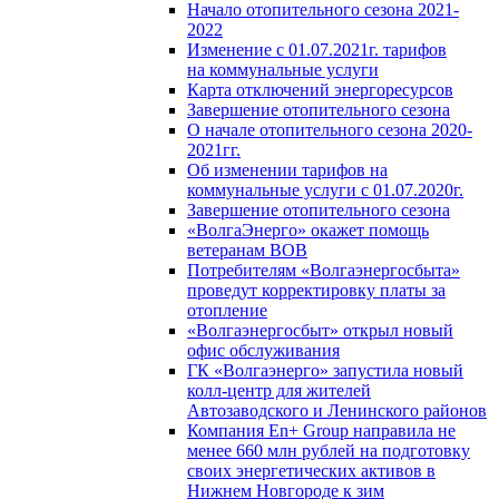
Начало отопительного сезона 2021-
2022
Изменение с 01.07.2021г. тарифов
на коммунальные услуги
Карта отключений энергоресурсов
Завершение отопительного сезона
О начале отопительного сезона 2020-
2021гг.
Об изменении тарифов на
коммунальные услуги с 01.07.2020г.
Завершение отопительного сезона
«ВолгаЭнерго» окажет помощь
ветеранам ВОВ
Потребителям «Волгаэнергосбыта»
проведут корректировку платы за
отопление
«Волгаэнергосбыт» открыл новый
офис обслуживания
ГК «Волгаэнерго» запустила новый
колл-центр для жителей
Автозаводского и Ленинского районов
Компания En+ Group направила не
менее 660 млн рублей на подготовку
своих энергетических активов в
Нижнем Новгороде к зим