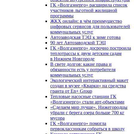
ГК «Волгаэнерго» расширила список
участников льготной жилищной
программы
ЖКХ онлайн: в чём преимущество
цифровых сервисов для пользователей
коммунальных услуг
Автозаводская ТЭЦ к зиме готова
90 лет Автозаводской ТЭЦ
ГК «Волгаэнерго» досрочно построила
теплотрассы к двум детским садам
в Нижнем Новгороде
В свете долгов: какие права и
обязанности есть у потребителя
коммунальных услуг
Экологический интерактивный макет
создан в музее «Кварки» на средства
гранта от En+ Group
Тепловые насосные станции ГК
«Волгаэнерго» стали арт-объектами
«Сделаем мир лучше». Нижегородцы
убрали с берега озера больше 700 кг
мусора
ГК «Волгаэнерго» помогла
первоклассникам собраться в школу