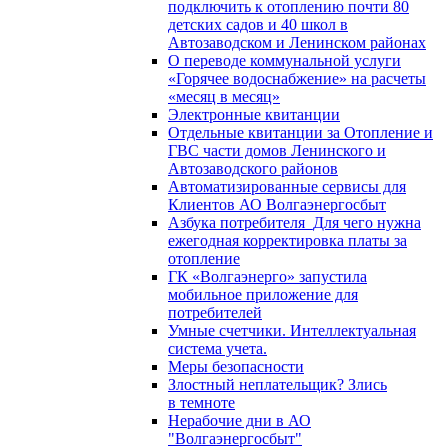
подключить к отоплению почти 80
детских садов и 40 школ в
Автозаводском и Ленинском районах
О переводе коммунальной услуги
«Горячее водоснабжение» на расчеты
«месяц в месяц»
Электронные квитанции
Отдельные квитанции за Отопление и
ГВС части домов Ленинского и
Автозаводского районов
Автоматизированные сервисы для
Клиентов АО Волгаэнергосбыт
Азбука потребителя_Для чего нужна
ежегодная корректировка платы за
отопление
ГК «Волгаэнерго» запустила
мобильное приложение для
потребителей
Умные счетчики. Интеллектуальная
система учета.
Меры безопасности
Злостный неплательщик? Злись
в темноте
Нерабочие дни в АО
"Волгаэнергосбыт"