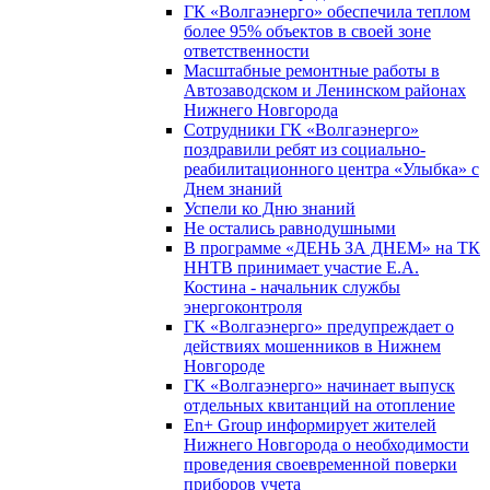
ГК «Волгаэнерго» обеспечила теплом
более 95% объектов в своей зоне
ответственности
Масштабные ремонтные работы в
Автозаводском и Ленинском районах
Нижнего Новгорода
Сотрудники ГК «Волгаэнерго»
поздравили ребят из социально-
реабилитационного центра «Улыбка» с
Днем знаний
Успели ко Дню знаний
Не остались равнодушными
В программе «ДЕНЬ ЗА ДНЕМ» на ТК
ННТВ принимает участие Е.А.
Костина - начальник службы
энергоконтроля
ГК «Волгаэнерго» предупреждает о
действиях мошенников в Нижнем
Новгороде
ГК «Волгаэнерго» начинает выпуск
отдельных квитанций на отопление
En+ Group информирует жителей
Нижнего Новгорода о необходимости
проведения своевременной поверки
приборов учета