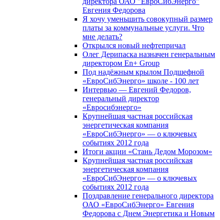
директора ОАО "ЕвроСибЭнерго"
Евгения Федорова
Я хочу уменьшить совокупный размер
платы за коммунальные услуги. Что
мне делать?
Открылся новый нефтепричал
Олег Дерипаска назначен генеральным
директором En+ Group
Под надёжным крылом Подшефной
«ЕвроСибЭнерго» школе - 100 лет
Интервью — Евгений Федоров,
генеральный директор
«Евросибэнерго»
Крупнейшая частная российская
энергетическая компания
«ЕвроСибЭнерго» — о ключевых
событиях 2012 года
Итоги акции «Стань Дедом Морозом»
Крупнейшая частная российская
энергетическая компания
«ЕвроСибЭнерго» — о ключевых
событиях 2012 года
Поздравление генерального директора
ОАО «ЕвроСибЭнерго» Евгения
Федорова с Днем Энергетика и Новым