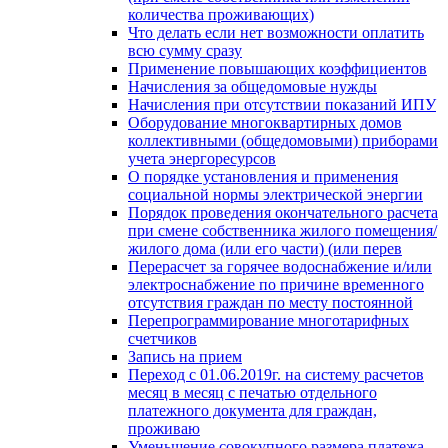
количества проживающих)
Что делать если нет возможности оплатить
всю сумму сразу
Применение повышающих коэффициентов
Начисления за общедомовые нужды
Начисления при отсутствии показаний ИПУ
Оборудование многоквартирных домов
коллективными (общедомовыми) приборами
учета энергоресурсов
О порядке установления и применения
социальной нормы электрической энергии
Порядок проведения окончательного расчета
при смене собственника жилого помещения/
жилого дома (или его части) (или перев
Перерасчет за горячее водоснабжение и/или
электроснабжение по причине временного
отсутствия граждан по месту постоянной
Перепрограммирование многотарифных
счетчиков
Запись на прием
Переход с 01.06.2019г. на систему расчетов
месяц в месяц с печатью отдельного
платежного документа для граждан,
проживаю
Уменьшение совокупного размера платежа