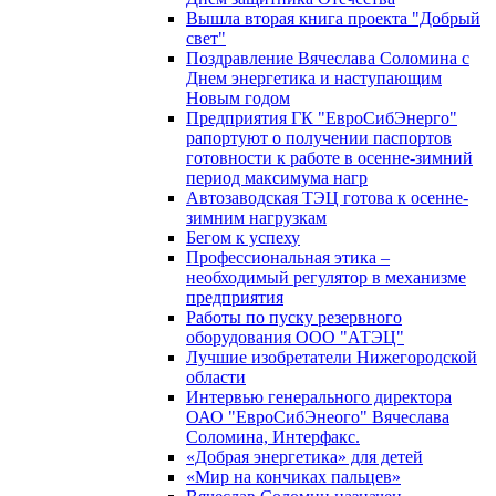
Вышла вторая книга проекта "Добрый
свет"
Поздравление Вячеслава Соломина с
Днем энергетика и наступающим
Новым годом
Предприятия ГК "ЕвроСибЭнерго"
рапортуют о получении паспортов
готовности к работе в осенне-зимний
период максимума нагр
Автозаводская ТЭЦ готова к осенне-
зимним нагрузкам
Бегом к успеху
Профессиональная этика –
необходимый регулятор в механизме
предприятия
Работы по пуску резервного
оборудования ООО "АТЭЦ"
Лучшие изобретатели Нижегородской
области
Интервью генерального директора
ОАО "ЕвроСибЭнеого" Вячеслава
Соломина, Интерфакс.
«Добрая энергетика» для детей
«Мир на кончиках пальцев»