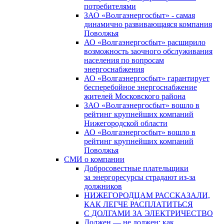
потребителями
ЗАО «Волгаэнергосбыт» - самая
динамично развивающаяся компания
Поволжья
АО «Волгаэнергосбыт» расширило
возможность заочного обслуживания
населения по вопросам
энергоснабжения
АО «Волгаэнергосбыт» гарантирует
бесперебойное энергоснабжение
жителей Московского района
ЗАО «Волгаэнергосбыт» вошло в
рейтинг крупнейших компаний
Нижегородской области
АО «Волгаэнергосбыт» вошло в
рейтинг крупнейших компаний
Поволжья
СМИ о компании
Добросовестные плательщики
за энергоресурсы страдают из-за
должников
НИЖЕГОРОДЦАМ РАССКАЗАЛИ,
КАК ЛЕГЧЕ РАСПЛАТИТЬСЯ
С ДОЛГАМИ ЗА ЭЛЕКТРИЧЕСТВО
Должен — не должен: как