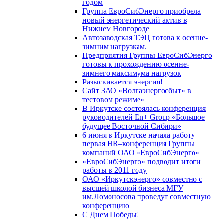
годом
Группа ЕвроСибЭнерго приобрела
новый энергетический актив в
Нижнем Новгороде
Автозаводская ТЭЦ готова к осенне-
зимним нагрузкам.
Предприятия Группы ЕвроСибЭнерго
готовы к прохождению осенне-
зимнего максимума нагрузок
Разыскивается энергия!
Сайт ЗАО «Волгаэнергосбыт» в
тестовом режиме»
В Иркутске состоялась конференция
руководителей En+ Group «Большое
будущее Восточной Сибири»
6 июня в Иркутске начала работу
первая HR–конференция Группы
компаний ОАО «ЕвроСибЭнерго»
«ЕвроСибЭнерго» подводит итоги
работы в 2011 году
ОАО «Иркутскэнерго» совместно с
высшей школой бизнеса МГУ
им.Ломоносова проведут совместную
конференцию
С Днем Победы!