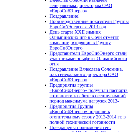
Вячеслав Соломин назначен
генеральным директором ОАО
«ЕвроСибЭнерго»
Поздравление!
Производственные показатели Группы
ЕвроСибЭнерго за 2013 год
День старта XXII зимних
Олимпийских игр в Сочи отметят
компании, входящие в Группу
ЕвроСибЭнерго
Представители ЕвроСибЭнерго стали
участниками эстафеты Олимпийского
огня
Поздравление Вячеслава Соломина,
и.о. генерального директора ОАО
«ЕвроСибЭнерго»
Предприятия группы
«ЕвроСибЭнерго» получили паспорта
готовности к работе в осенне-зимний
период максимума нагрузок 2013-
Предприятия Группы
«ЕвроСибЭнерго» подошли к
отопительному сезону 2013-2014 гг. в
полной технической готовности
Прекращены полномочия ген.