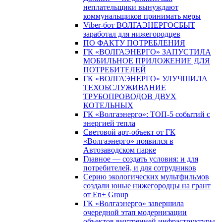
неплательщики вынуждают
коммунальщиков принимать меры
Viber-бот ВОЛГАЭНЕРГОСБЫТ
заработал для нижегородцев
ПО ФАКТУ ПОТРЕБЛЕНИЯ
ГК «ВОЛГАЭНЕРГО» ЗАПУСТИЛА
МОБИЛЬНОЕ ПРИЛОЖЕНИЕ ДЛЯ
ПОТРЕБИТЕЛЕЙ
ГК «ВОЛГАЭНЕРГО» УЛУЧШИЛА
ТЕХОБСЛУЖИВАНИЕ
ТРУБОПРОВОДОВ ДВУХ
КОТЕЛЬНЫХ
ГК «Волгаэнерго»: ТОП-5 событий с
энергией тепла
Световой арт-объект от ГК
«Волгаэнерго» появился в
Автозаводском парке
Главное — создать условия: и для
потребителей, и для сотрудников
Серию экологических мультфильмов
создали юные нижегородцы на грант
от En+ Group
ГК «Волгаэнерго» завершила
очередной этап модернизации
объектов внутренней инфраструктуры