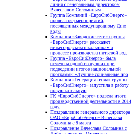
линия с генеральным директором
Вячеславом Соломиным
Группа Компаний «ЕвроСибЭнерго»
провела ряд мероприятий,
посвященных международному Дню
воды
Компания «Заводские сети» группы
«ЕвроСибЭнерго» расскажет
нижегородским школьникам о
процессе производства питьевой вод
Группа «ЕвроСибЭнерго» была
отмечена одной из лучших при
подведении итогов национальной
программы «Лучшие социальные про
Компания «Генерация тепла» группы
«ЕвроСибЭнерго» запустила в работу
новую котельную
ГК «ЕвроСибЭнерго» подвела итоги
производственной деятельности в 2014
году
Поздравление генерального директора
ОАО «ЕвроСибЭнерго» Вячеслава
Соломина с 8 марта
Поздравление Вячеслава Соломина с
Днём защитника Отечества