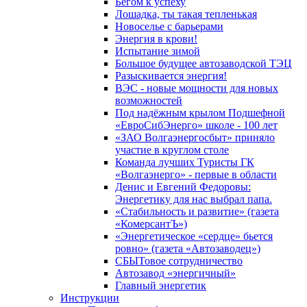
Бегом к успеху
Лошадка, ты такая тепленькая
Новоселье с барьерами
Энергия в крови!
Испытание зимой
Большое будущее автозаводской ТЭЦ
Разыскивается энергия!
ВЭС - новые мощности для новых
возможностей
Под надёжным крылом Подшефной
«ЕвроСибЭнерго» школе - 100 лет
«ЗАО Волгаэнергосбыт» приняло
участие в круглом столе
Команда лучших Туристы ГК
«Волгаэнерго» - первые в области
Денис и Евгений Федоровы:
Энергетику для нас выбрал папа.
«Стабильность и развитие» (газета
«КомерсантЪ»)
«Энергетическое «сердце» бьется
ровно» (газета «Автозаводец»)
СБЫТовое сотрудничество
Автозавод «энергичный»
Главный энергетик
Инструкции