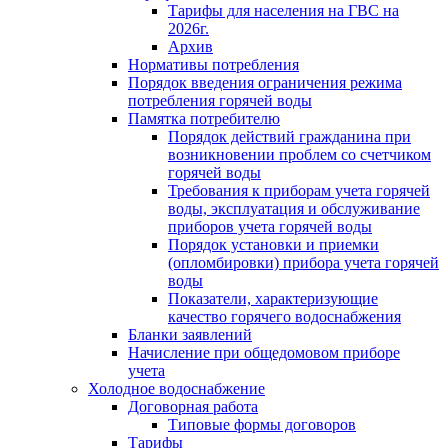
Тарифы для населения на ГВС на
2026г.
Архив
Нормативы потребления
Порядок введения ограничения режима
потребления горячей воды
Памятка потребителю
Порядок действий гражданина при
возникновении проблем со счетчиком
горячей воды
Требования к приборам учета горячей
воды, эксплуатация и обслуживание
приборов учета горячей воды
Порядок установки и приемки
(опломбировки) прибора учета горячей
воды
Показатели, характеризующие
качество горячего водоснабжения
Бланки заявлений
Начисление при общедомовом приборе
учета
Холодное водоснабжение
Договорная работа
Типовые формы договоров
Тарифы