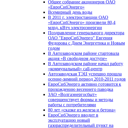
Общее собрание акционеров ОАО
«ЕвроСибЭнерго»
Всемирный день воды
В 2011 г. электростанции ОАО
«ЕвроСибЭнерго» произвели 80,4
млрд. кВтч электроэнергии
Поздравление генерального директора
ОАО "ЕвроСибЭнерго" Евгения
Федорова с Днем Энергетика и Новым
годом
В Автозаводском районе стартовала
акция «В свободном доступе»
В Автозаводском районе начал работу
«коммунальный» call-центр
Автозаводская ТЭЦ успешно прошла
осенне-зимний период 2010-2011 годов
ЕвроСибЭнерго активно готовится к
прохождению весеннего паводка
ЗАО «Волгаэнергосбыт»
совершенствует формы и методы
работы с потребителями
80 лет «сказке из железа и бетона»
ЕвроСибЭнерго вводит в
эксплуатацию новый
газораспределительный пункт на