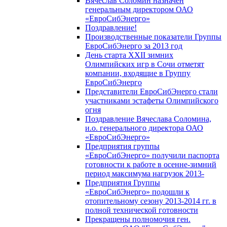
Вячеслав Соломин назначен
генеральным директором ОАО
«ЕвроСибЭнерго»
Поздравление!
Производственные показатели Группы
ЕвроСибЭнерго за 2013 год
День старта XXII зимних
Олимпийских игр в Сочи отметят
компании, входящие в Группу
ЕвроСибЭнерго
Представители ЕвроСибЭнерго стали
участниками эстафеты Олимпийского
огня
Поздравление Вячеслава Соломина,
и.о. генерального директора ОАО
«ЕвроСибЭнерго»
Предприятия группы
«ЕвроСибЭнерго» получили паспорта
готовности к работе в осенне-зимний
период максимума нагрузок 2013-
Предприятия Группы
«ЕвроСибЭнерго» подошли к
отопительному сезону 2013-2014 гг. в
полной технической готовности
Прекращены полномочия ген.