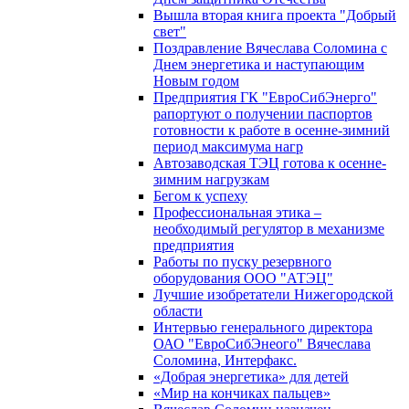
Вышла вторая книга проекта "Добрый
свет"
Поздравление Вячеслава Соломина с
Днем энергетика и наступающим
Новым годом
Предприятия ГК "ЕвроСибЭнерго"
рапортуют о получении паспортов
готовности к работе в осенне-зимний
период максимума нагр
Автозаводская ТЭЦ готова к осенне-
зимним нагрузкам
Бегом к успеху
Профессиональная этика –
необходимый регулятор в механизме
предприятия
Работы по пуску резервного
оборудования ООО "АТЭЦ"
Лучшие изобретатели Нижегородской
области
Интервью генерального директора
ОАО "ЕвроСибЭнеого" Вячеслава
Соломина, Интерфакс.
«Добрая энергетика» для детей
«Мир на кончиках пальцев»