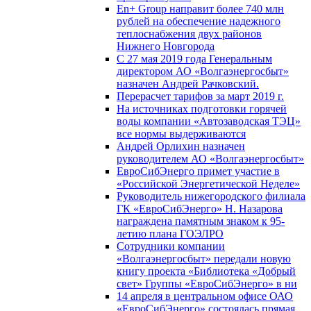
En+ Group направит более 740 млн
рублей на обеспечение надежного
теплоснабжения двух районов
Нижнего Новгорода
С 27 мая 2019 года Генеральным
директором АО «Волгаэнергосбыт»
назначен Андрей Рачковский.
Перерасчет тарифов за март 2019 г.
На источниках подготовки горячей
воды компании «Автозаводская ТЭЦ»
все нормы выдерживаются
Андрей Орлихин назначен
руководителем АО «Волгаэнергосбыт»
ЕвроСибЭнерго примет участие в
«Российской Энергетической Неделе»
Руководитель нижегородского филиала
ГК «ЕвроСибЭнерго» Н. Назарова
награждена памятным знаком к 95-
летию плана ГОЭЛРО
Сотрудники компании
«Волгаэнергосбыт» передали новую
книгу проекта «Библиотека «Добрый
свет» Группы «ЕвроСибЭнерго» в ни
14 апреля в центральном офисе ОАО
«ЕвроСибЭнерго» состоялась прямая