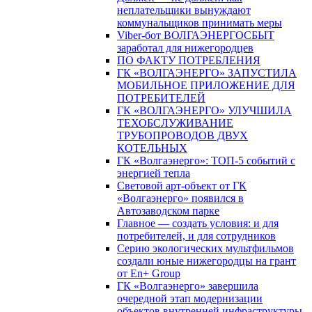
неплательщики вынуждают
коммунальщиков принимать меры
Viber-бот ВОЛГАЭНЕРГОСБЫТ
заработал для нижегородцев
ПО ФАКТУ ПОТРЕБЛЕНИЯ
ГК «ВОЛГАЭНЕРГО» ЗАПУСТИЛА
МОБИЛЬНОЕ ПРИЛОЖЕНИЕ ДЛЯ
ПОТРЕБИТЕЛЕЙ
ГК «ВОЛГАЭНЕРГО» УЛУЧШИЛА
ТЕХОБСЛУЖИВАНИЕ
ТРУБОПРОВОДОВ ДВУХ
КОТЕЛЬНЫХ
ГК «Волгаэнерго»: ТОП-5 событий с
энергией тепла
Световой арт-объект от ГК
«Волгаэнерго» появился в
Автозаводском парке
Главное — создать условия: и для
потребителей, и для сотрудников
Серию экологических мультфильмов
создали юные нижегородцы на грант
от En+ Group
ГК «Волгаэнерго» завершила
очередной этап модернизации
объектов внутренней инфраструктуры