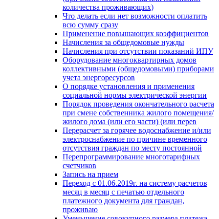
количества проживающих)
Что делать если нет возможности оплатить
всю сумму сразу
Применение повышающих коэффициентов
Начисления за общедомовые нужды
Начисления при отсутствии показаний ИПУ
Оборудование многоквартирных домов
коллективными (общедомовыми) приборами
учета энергоресурсов
О порядке установления и применения
социальной нормы электрической энергии
Порядок проведения окончательного расчета
при смене собственника жилого помещения/
жилого дома (или его части) (или перев
Перерасчет за горячее водоснабжение и/или
электроснабжение по причине временного
отсутствия граждан по месту постоянной
Перепрограммирование многотарифных
счетчиков
Запись на прием
Переход с 01.06.2019г. на систему расчетов
месяц в месяц с печатью отдельного
платежного документа для граждан,
проживаю
Уменьшение совокупного размера платежа