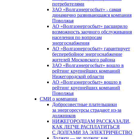
потребителями
ЗАО «Волгаэнергосбыт» - самая
динамично развивающаяся компания
Поволжья
АО «Волгаэнергосбыт» расширило
возможность заочного обслуживания
населения по вопросам
энергоснабжения
АО «Волгаэнергосбыт» гарантирует
бесперебойное энергоснабжение
жителей Московского района
ЗАО «Волгаэнергосбыт» вошло в
рейтинг крупнейших компаний
Нижегородской области
АО «Волгаэнергосбыт» вошло в
рейтинг крупнейших компаний
Поволжья
СМИ о компании
Добросовестные плательщики
за энергоресурсы страдают из-за
должников
НИЖЕГОРОДЦАМ РАССКАЗАЛИ,
КАК ЛЕГЧЕ РАСПЛАТИТЬСЯ
С ДОЛГАМИ ЗА ЭЛЕКТРИЧЕСТВО
Должен — не должен: как