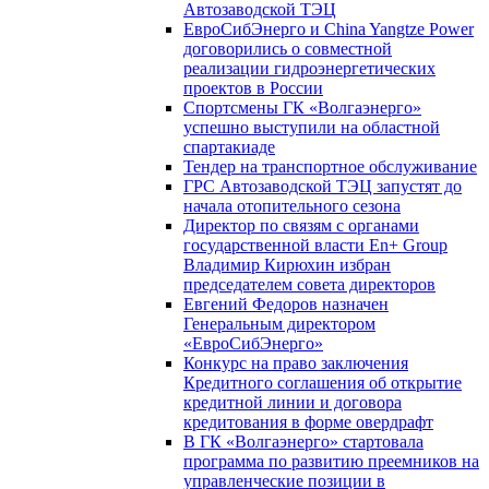
Автозаводской ТЭЦ
ЕвроСибЭнерго и China Yangtze Power
договорились о совместной
реализации гидроэнергетических
проектов в России
Спортсмены ГК «Волгаэнерго»
успешно выступили на областной
спартакиаде
Тендер на транспортное обслуживание
ГРС Автозаводской ТЭЦ запустят до
начала отопительного сезона
Директор по связям с органами
государственной власти En+ Group
Владимир Кирюхин избран
председателем совета директоров
Евгений Федоров назначен
Генеральным директором
«ЕвроСибЭнерго»
Конкурс на право заключения
Кредитного соглашения об открытие
кредитной линии и договора
кредитования в форме овердрафт
В ГК «Волгаэнерго» стартовала
программа по развитию преемников на
управленческие позиции в