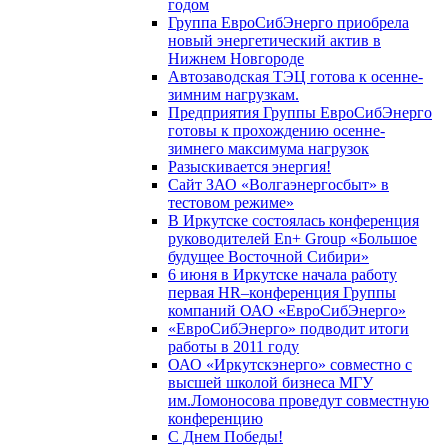
годом
Группа ЕвроСибЭнерго приобрела
новый энергетический актив в
Нижнем Новгороде
Автозаводская ТЭЦ готова к осенне-
зимним нагрузкам.
Предприятия Группы ЕвроСибЭнерго
готовы к прохождению осенне-
зимнего максимума нагрузок
Разыскивается энергия!
Сайт ЗАО «Волгаэнергосбыт» в
тестовом режиме»
В Иркутске состоялась конференция
руководителей En+ Group «Большое
будущее Восточной Сибири»
6 июня в Иркутске начала работу
первая HR–конференция Группы
компаний ОАО «ЕвроСибЭнерго»
«ЕвроСибЭнерго» подводит итоги
работы в 2011 году
ОАО «Иркутскэнерго» совместно с
высшей школой бизнеса МГУ
им.Ломоносова проведут совместную
конференцию
С Днем Победы!