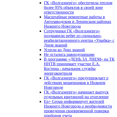
ГК «Волгаэнерго» обеспечила теплом
более 95% объектов в своей зоне
ответственности
Масштабные ремонтные работы в
Автозаводском и Ленинском районах
Нижнего Новгорода
Сотрудники ГК «Волгаэнерго»
поздравили ребят из социально-
реабилитационного центра «Улыбка» с
Днем знаний
Успели ко Дню знаний
Не остались равнодушными
В программе «ДЕНЬ ЗА ДНЕМ» на ТК
ННТВ принимает участие Е.А.
Костина - начальник службы
энергоконтроля
ГК «Волгаэнерго» предупреждает о
действиях мошенников в Нижнем
Новгороде
ГК «Волгаэнерго» начинает выпуск
отдельных квитанций на отопление
En+ Group информирует жителей
Нижнего Новгорода о необходимости
проведения своевременной поверки
приборов учета