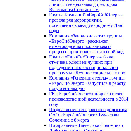
линия с генеральным директором
Вячеславом Соломиным
Группа Компаний «ЕвроСибЭнерго»
провела ряд мероприятий,
посвященных международному Дню
воды
Компания «Заводские сети» группы
«ЕвроСибЭнерго» расскажет
нижегородским школьникам о
процессе производства питьевой вод
Группа «ЕвроСибЭнерго» была
отмечена одной из лучших при
подведении итогов национальной
программы «Лучшие социальные про
Компания «Генерация тепла» группы
«ЕвроСибЭнерго» запустила в работу
новую котельную
ГК «ЕвроСибЭнерго» подвела итоги
производственной деятельности в 2014
году
Поздравление генерального директора
ОАО «ЕвроСибЭнерго» Вячеслава
Соломина с 8 марта
Поздравление Вячеслава Соломина с
Днём защитника Отечества