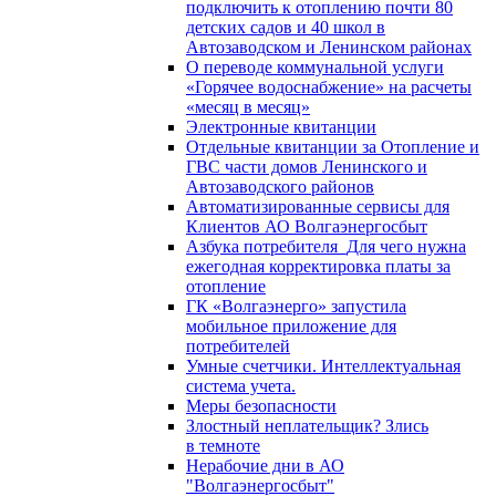
подключить к отоплению почти 80
детских садов и 40 школ в
Автозаводском и Ленинском районах
О переводе коммунальной услуги
«Горячее водоснабжение» на расчеты
«месяц в месяц»
Электронные квитанции
Отдельные квитанции за Отопление и
ГВС части домов Ленинского и
Автозаводского районов
Автоматизированные сервисы для
Клиентов АО Волгаэнергосбыт
Азбука потребителя_Для чего нужна
ежегодная корректировка платы за
отопление
ГК «Волгаэнерго» запустила
мобильное приложение для
потребителей
Умные счетчики. Интеллектуальная
система учета.
Меры безопасности
Злостный неплательщик? Злись
в темноте
Нерабочие дни в АО
"Волгаэнергосбыт"