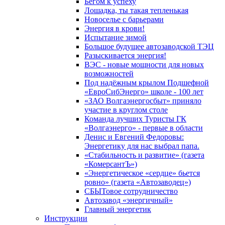
Бегом к успеху
Лошадка, ты такая тепленькая
Новоселье с барьерами
Энергия в крови!
Испытание зимой
Большое будущее автозаводской ТЭЦ
Разыскивается энергия!
ВЭС - новые мощности для новых
возможностей
Под надёжным крылом Подшефной
«ЕвроСибЭнерго» школе - 100 лет
«ЗАО Волгаэнергосбыт» приняло
участие в круглом столе
Команда лучших Туристы ГК
«Волгаэнерго» - первые в области
Денис и Евгений Федоровы:
Энергетику для нас выбрал папа.
«Стабильность и развитие» (газета
«КомерсантЪ»)
«Энергетическое «сердце» бьется
ровно» (газета «Автозаводец»)
СБЫТовое сотрудничество
Автозавод «энергичный»
Главный энергетик
Инструкции