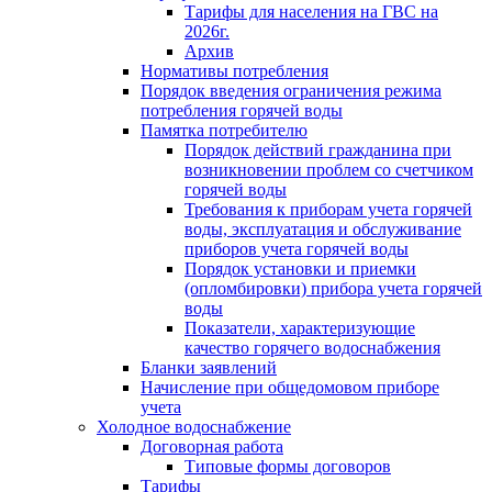
Тарифы для населения на ГВС на
2026г.
Архив
Нормативы потребления
Порядок введения ограничения режима
потребления горячей воды
Памятка потребителю
Порядок действий гражданина при
возникновении проблем со счетчиком
горячей воды
Требования к приборам учета горячей
воды, эксплуатация и обслуживание
приборов учета горячей воды
Порядок установки и приемки
(опломбировки) прибора учета горячей
воды
Показатели, характеризующие
качество горячего водоснабжения
Бланки заявлений
Начисление при общедомовом приборе
учета
Холодное водоснабжение
Договорная работа
Типовые формы договоров
Тарифы