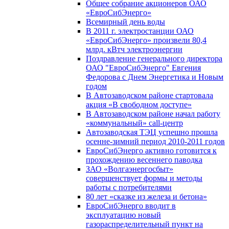
Общее собрание акционеров ОАО
«ЕвроСибЭнерго»
Всемирный день воды
В 2011 г. электростанции ОАО
«ЕвроСибЭнерго» произвели 80,4
млрд. кВтч электроэнергии
Поздравление генерального директора
ОАО "ЕвроСибЭнерго" Евгения
Федорова с Днем Энергетика и Новым
годом
В Автозаводском районе стартовала
акция «В свободном доступе»
В Автозаводском районе начал работу
«коммунальный» call-центр
Автозаводская ТЭЦ успешно прошла
осенне-зимний период 2010-2011 годов
ЕвроСибЭнерго активно готовится к
прохождению весеннего паводка
ЗАО «Волгаэнергосбыт»
совершенствует формы и методы
работы с потребителями
80 лет «сказке из железа и бетона»
ЕвроСибЭнерго вводит в
эксплуатацию новый
газораспределительный пункт на