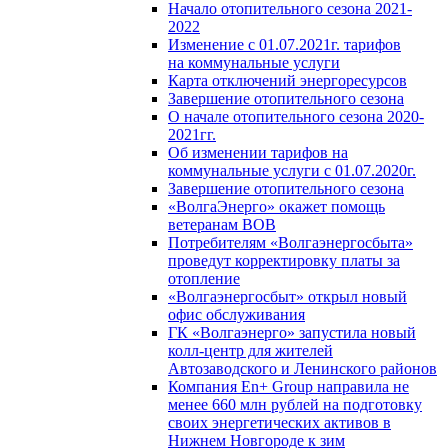
Начало отопительного сезона 2021-
2022
Изменение с 01.07.2021г. тарифов
на коммунальные услуги
Карта отключений энергоресурсов
Завершение отопительного сезона
О начале отопительного сезона 2020-
2021гг.
Об изменении тарифов на
коммунальные услуги с 01.07.2020г.
Завершение отопительного сезона
«ВолгаЭнерго» окажет помощь
ветеранам ВОВ
Потребителям «Волгаэнергосбыта»
проведут корректировку платы за
отопление
«Волгаэнергосбыт» открыл новый
офис обслуживания
ГК «Волгаэнерго» запустила новый
колл-центр для жителей
Автозаводского и Ленинского районов
Компания En+ Group направила не
менее 660 млн рублей на подготовку
своих энергетических активов в
Нижнем Новгороде к зим