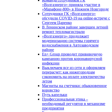
Команда сотрудников ГК
«Волгаэнерго» приняла участие в
«Марафоне-800» в Нижнем Новгороде
Сотрудники ГК «Волгаэнерго»
обсудили COVID-19 на online-встрече с
Сергеем Царенко
В Ленинском районе завершен летний
ремонт тепломагистрали
«Волгаэнерго» продолжает
модернизацию системы горячего
водоснабжения в Автозаводском
районе
En+ Group проводит прививочную
кампанию против коронавирусной
инфекции
Выключаем все из сети и оформляем
перерасчет: как нижегородцам
сэкономить на оплате электричества
летом
Магниты на счетчики: обыкновенное
воровство
Путь капельки
Профессиональная этика –
необходимый регулятор в механизме
предприятия