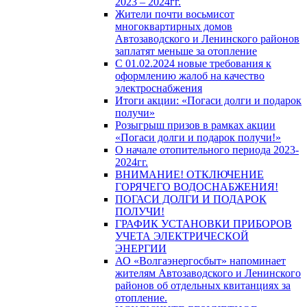
2023 – 2024гг.
Жители почти восьмисот
многоквартирных домов
Автозаводского и Ленинского районов
заплатят меньше за отопление
С 01.02.2024 новые требования к
оформлению жалоб на качество
электроснабжения
Итоги акции: «Погаси долги и подарок
получи»
Розыгрыш призов в рамках акции
«Погаси долги и подарок получи!»
О начале отопительного периода 2023-
2024гг.
ВНИМАНИЕ! ОТКЛЮЧЕНИЕ
ГОРЯЧЕГО ВОДОСНАБЖЕНИЯ!
ПОГАСИ ДОЛГИ И ПОДАРОК
ПОЛУЧИ!
ГРАФИК УСТАНОВКИ ПРИБОРОВ
УЧЕТА ЭЛЕКТРИЧЕСКОЙ
ЭНЕРГИИ
АО «Волгаэнергосбыт» напоминает
жителям Автозаводского и Ленинского
районов об отдельных квитанциях за
отопление.