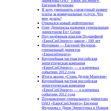
директора ОАО "ЕвроСибЭнерго"
Евгения Федорова
Я хочу уменьшить совокупный размер
платы за коммунальные услуги. Что
мне делать?
Открылся новый нефтепричал
Олег Дерипаска назначен генеральным
директором En+ Group
Под надёжным крылом Подшефной
«ЕвроСибЭнерго» школе - 100 лет
Интервью — Евгений Федоров,
генеральный директор
«Евросибэнерго»
Крупнейшая частная российская
энергетическая компания
«ЕвроСибЭнерго» — о ключевых
событиях 2012 года
Итоги акции «Стань Дедом Морозом»
Крупнейшая частная российская
энергетическая компания
«ЕвроСибЭнерго» — о ключевых
событиях 2012 года
Поздравление генерального директора
ОАО «ЕвроСибЭнерго» Евгения
Федорова с Днем Энергетика и Новым