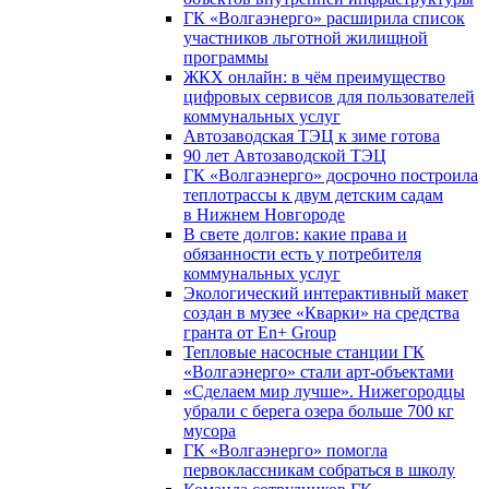
ГК «Волгаэнерго» расширила список
участников льготной жилищной
программы
ЖКХ онлайн: в чём преимущество
цифровых сервисов для пользователей
коммунальных услуг
Автозаводская ТЭЦ к зиме готова
90 лет Автозаводской ТЭЦ
ГК «Волгаэнерго» досрочно построила
теплотрассы к двум детским садам
в Нижнем Новгороде
В свете долгов: какие права и
обязанности есть у потребителя
коммунальных услуг
Экологический интерактивный макет
создан в музее «Кварки» на средства
гранта от En+ Group
Тепловые насосные станции ГК
«Волгаэнерго» стали арт-объектами
«Сделаем мир лучше». Нижегородцы
убрали с берега озера больше 700 кг
мусора
ГК «Волгаэнерго» помогла
первоклассникам собраться в школу