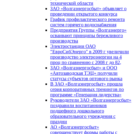
технической области
ЗАО «Волгаэнергосбыт» объявляет о
проведении открытого конкурса
График профилактического ремонта
систем горячего водоснабжения
Предприятия Группы «Волгаэнерго»
осваивают принципы бережливого
производства
Электростанции ОАО
"ЕвроСибЭнерго" в 2009 г увеличили
производство электроэнергии на 4
проц по сравнению с 2008 г до 82,
ЗАО «Волгаэнергосбыт» и ООО
«Автозаводская ТЭЦ» получили
статусы субъектов оптового рынка
В ЗАО «Волгаэнергосбыт» прошла
серия корпоративных тренингов по
программе «Генерация лидерства»
Руководители ЗАО «Волгаэнергосбыт»
поздравили воспитанников
подшефного дошкольного
образовательного учреждения с
праздни
АО «Волгаэнергосбыт»
совершенствует формы работы с