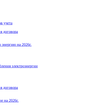
в учета
я договора
 энергию на 2026г.
бления электроэнергии
я договора
е на 2026г.