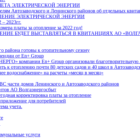
ЧЕТА ЭЛЕКТРИЧЕСКОЙ ЭНЕРГИИ
лям Автозаводского и Ленинского районов об отдельных квитан
ЛЕНИЕ ЭЛЕКТРИЧЕСКОЙ ЭНЕРГИИ
 – 2023гг.
ера платы за отопление за 2022 год!
ПЛЕНИЕ БУДЕТ ВЫСТАВЛЯТЬСЯ В КВИТАНЦИЯХ АО «ВОЛ
о района готовы к отопительному сезону
ендии от En+ Group
РГО» компании En+ Group организовали благотворительную а
ть к отоплению почти 80 детских садов и 40 школ в Автозавод
ее водоснабжение» на расчеты «месяц в месяц»
ВС части домов Ленинского и Автозаводского районов
нтов АО Волгаэнергосбыт
годная корректировка платы за отопление
 приложение для потребителей
ема учета.
те
"
оммунальные услуги