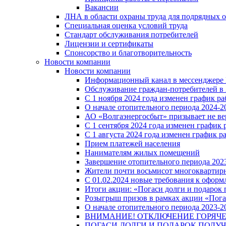
Вакансии
ЛНА в области охраны труда для подрядных 
Специальная оценка условий труда
Стандарт обслуживания потребителей
Лицензии и сертификаты
Спонсорство и благотворительность
Новости компании
Новости компании
Информационный канал в мессенджере
Обслуживание граждан-потребителей в 
С 1 ноября 2024 года изменен график 
О начале отопительного периода 2024-20
АО «Волгаэнергосбыт» призывает не ве
С 1 сентября 2024 года изменен графи
С 1 августа 2024 года изменен график 
Прием платежей населения
Нанимателям жилых помещений
Завершение отопительного периода 2023
Жители почти восьмисот многоквартирн
С 01.02.2024 новые требования к оформ
Итоги акции: «Погаси долги и подарок
Розыгрыш призов в рамках акции «Пога
О начале отопительного периода 2023-20
ВНИМАНИЕ! ОТКЛЮЧЕНИЕ ГОРЯЧ
ПОГАСИ ДОЛГИ И ПОДАРОК ПОЛУЧ