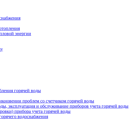
оснабжения
 отопления
епловой энергии
ду
бления горячей воды
икновении проблем со счетчиком горячей воды
оды, эксплуатация и обслуживание приборов учета горячей воды
ровки) прибора учета горячей воды
 горячего водоснабжения