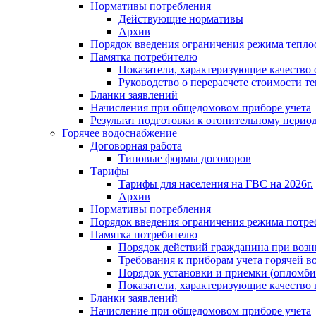
Нормативы потребления
Действующие нормативы
Архив
Порядок введения ограничения режима тепл
Памятка потребителю
Показатели, характеризующие качество
Руководство о перерасчете стоимости т
Бланки заявлений
Начисления при общедомовом приборе учета
Результат подготовки к отопительному перио
Горячее водоснабжение
Договорная работа
Типовые формы договоров
Тарифы
Тарифы для населения на ГВС на 2026г.
Архив
Нормативы потребления
Порядок введения ограничения режима потре
Памятка потребителю
Порядок действий гражданина при возн
Требования к приборам учета горячей в
Порядок установки и приемки (опломби
Показатели, характеризующие качество
Бланки заявлений
Начисление при общедомовом приборе учета