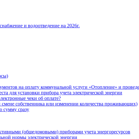
снабжение и водоотведение на 2026г.
осы)
ументов на оплату коммунальной услуги «Отопление» и проведе
ста для установки прибора учета электрической энергии
лектронные чеки об оплате?
ри смене собственника или изменении количества проживающих)
ю сумму сразу
ктивными (общедомовыми) приборами учета энергоресурсов
льной нормы электрической энергии