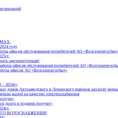
организаций
 MAX.
2024 году
работы офисов обслуживания потребителей АО «Волгаэнергосбыт
25гг.
рить лжеэнергетикам!
к работы офисов обслуживания потребителей АО «Волгаэнергосб
работы офисов АО «Волгаэнергосбыт»
 – 2024гг.
ых домов Автозаводского и Ленинского районов заплатят меньш
лению жалоб на качество электроснабжения
 получи»
си долги и подарок получи!»
24гг.
ЕГО ВОДОСНАБЖЕНИЯ!
И!