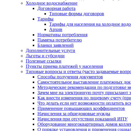
Холодное водоснабжение
Договорная работа
Типовые формы договоров
Тарифы
Тарифы для населения на холодное водо
Архив
Нормативы потребления
Памятка потребителю
Бланки заявлений
Дополнительные услуги
Льготы и субсидии
Полезные ссылки
Пункты приема платежей у населения
Типовые вопросы и ответы (часто задаваемые вопр
Способы получения документов
Самостоятельное выставление платежных док
Методические рекомендации по подготовке ме
Зачем мне на электронную почту присылают э
Как внести изменения по лицевому счету (п
Что делать если нет возможности оплатить вс
Применение повышающих коэффициентов
Начисления за общедомовые нужды
Начисления при отсутствии показаний ИПУ
Оборудование многоквартирных домов колле
О порядке установления и применения социа