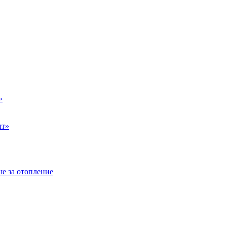
»
ыт»
е за отопление