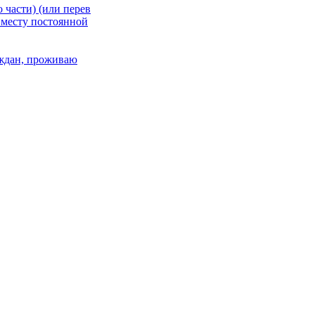
 части) (или перев
 месту постоянной
раждан, проживаю