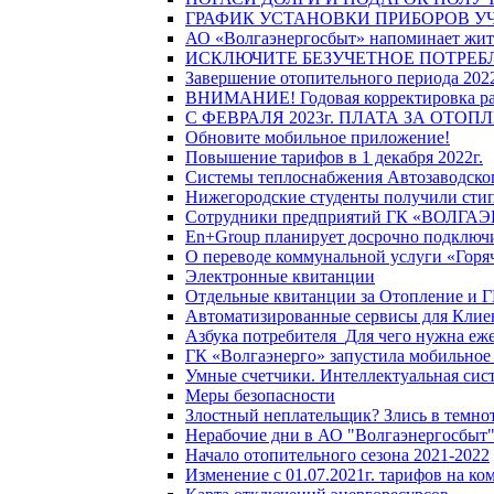
ГРАФИК УСТАНОВКИ ПРИБОРОВ У
АО «Волгаэнергосбыт» напоминает жите
ИСКЛЮЧИТЕ БЕЗУЧЕТНОЕ ПОТРЕБ
Завершение отопительного периода 2022
ВНИМАНИЕ! Годовая корректировка разм
С ФЕВРАЛЯ 2023г. ПЛАТА ЗА ОТО
Обновите мобильное приложение!
Повышение тарифов в 1 декабря 2022г.
Системы теплоснабжения Автозаводског
Нижегородские студенты получили стип
Сотрудники предприятий ГК «ВОЛГАЭНЕ
En+Group планирует досрочно подключи
О переводе коммунальной услуги «Горяч
Электронные квитанции
Отдельные квитанции за Отопление и Г
Автоматизированные сервисы для Клие
Азбука потребителя_Для чего нужна еже
ГК «Волгаэнерго» запустила мобильное
Умные счетчики. Интеллектуальная сист
Меры безопасности
Злостный неплательщик? Злись в темно
Нерабочие дни в АО "Волгаэнергосбыт
Начало отопительного сезона 2021-2022
Изменение с 01.07.2021г. тарифов на к