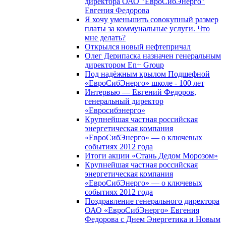
директора ОАО "ЕвроСибЭнерго"
Евгения Федорова
Я хочу уменьшить совокупный размер
платы за коммунальные услуги. Что
мне делать?
Открылся новый нефтепричал
Олег Дерипаска назначен генеральным
директором En+ Group
Под надёжным крылом Подшефной
«ЕвроСибЭнерго» школе - 100 лет
Интервью — Евгений Федоров,
генеральный директор
«Евросибэнерго»
Крупнейшая частная российская
энергетическая компания
«ЕвроСибЭнерго» — о ключевых
событиях 2012 года
Итоги акции «Стань Дедом Морозом»
Крупнейшая частная российская
энергетическая компания
«ЕвроСибЭнерго» — о ключевых
событиях 2012 года
Поздравление генерального директора
ОАО «ЕвроСибЭнерго» Евгения
Федорова с Днем Энергетика и Новым