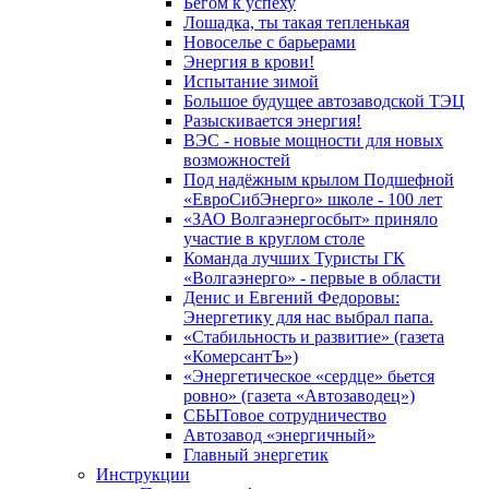
Бегом к успеху
Лошадка, ты такая тепленькая
Новоселье с барьерами
Энергия в крови!
Испытание зимой
Большое будущее автозаводской ТЭЦ
Разыскивается энергия!
ВЭС - новые мощности для новых
возможностей
Под надёжным крылом Подшефной
«ЕвроСибЭнерго» школе - 100 лет
«ЗАО Волгаэнергосбыт» приняло
участие в круглом столе
Команда лучших Туристы ГК
«Волгаэнерго» - первые в области
Денис и Евгений Федоровы:
Энергетику для нас выбрал папа.
«Стабильность и развитие» (газета
«КомерсантЪ»)
«Энергетическое «сердце» бьется
ровно» (газета «Автозаводец»)
СБЫТовое сотрудничество
Автозавод «энергичный»
Главный энергетик
Инструкции