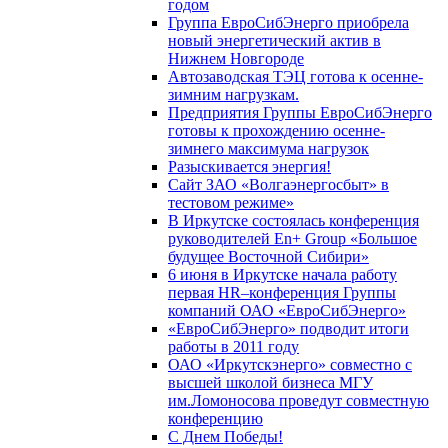
годом
Группа ЕвроСибЭнерго приобрела
новый энергетический актив в
Нижнем Новгороде
Автозаводская ТЭЦ готова к осенне-
зимним нагрузкам.
Предприятия Группы ЕвроСибЭнерго
готовы к прохождению осенне-
зимнего максимума нагрузок
Разыскивается энергия!
Сайт ЗАО «Волгаэнергосбыт» в
тестовом режиме»
В Иркутске состоялась конференция
руководителей En+ Group «Большое
будущее Восточной Сибири»
6 июня в Иркутске начала работу
первая HR–конференция Группы
компаний ОАО «ЕвроСибЭнерго»
«ЕвроСибЭнерго» подводит итоги
работы в 2011 году
ОАО «Иркутскэнерго» совместно с
высшей школой бизнеса МГУ
им.Ломоносова проведут совместную
конференцию
С Днем Победы!