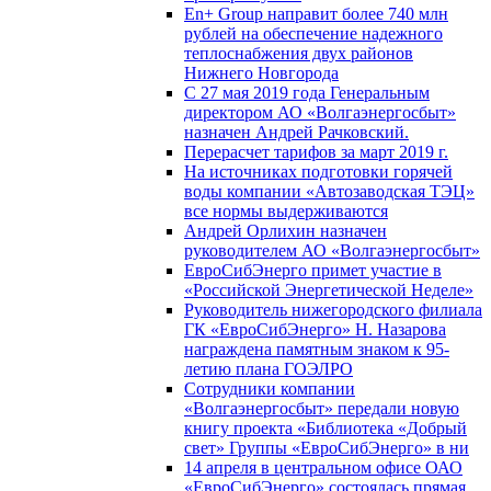
En+ Group направит более 740 млн
рублей на обеспечение надежного
теплоснабжения двух районов
Нижнего Новгорода
С 27 мая 2019 года Генеральным
директором АО «Волгаэнергосбыт»
назначен Андрей Рачковский.
Перерасчет тарифов за март 2019 г.
На источниках подготовки горячей
воды компании «Автозаводская ТЭЦ»
все нормы выдерживаются
Андрей Орлихин назначен
руководителем АО «Волгаэнергосбыт»
ЕвроСибЭнерго примет участие в
«Российской Энергетической Неделе»
Руководитель нижегородского филиала
ГК «ЕвроСибЭнерго» Н. Назарова
награждена памятным знаком к 95-
летию плана ГОЭЛРО
Сотрудники компании
«Волгаэнергосбыт» передали новую
книгу проекта «Библиотека «Добрый
свет» Группы «ЕвроСибЭнерго» в ни
14 апреля в центральном офисе ОАО
«ЕвроСибЭнерго» состоялась прямая