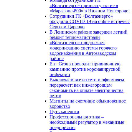
Команда сотрудников ГК
«Волгаэнерго» приняла участие в
«Марафоне-800» в Нижнем Новгороде
Сотрудники ГК «Волгаэнерго»
обсудили COVID-19 на online-встрече с
Сергеем Царенко
В Ленинском районе завершен летний
ремонт тепломагистрали
«Волгаэнерго» продолжает
модернизацию системы горячего
водоснабжения в Автозаводском
районе
En+ Group проводит прививочную
кампанию против коронавирусной
инфекции
Выключаем все из сети и оформляем
перерасчет: как нижегородцам
сэкономить на оплате электричества
летом
Магниты на счетчики: обыкновенное
воровство
Путь капельки
Профессиональная этика –
необходимый регулятор в механизме
предприятия