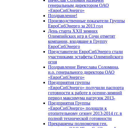
Вячеслав Соломин назначен
генеральным директором ОАО
«ЕвроСибЭнерго»
Поздравление!
Производственные показатели Группы
ЕвроСибЭнерго за 2013 год
День старта XXII зимних
Олимпийских игр в Сочи отметят
компании, входящие в Группу
ЕвроСибЭнерго
Представители ЕвроСибЭнерго стали
участниками эстафеты Олимпийского
огня
Поздравление Вячеслава Соломина,
и.о. генерального директора ОАО
«ЕвроСибЭнерго»
Предприятия группы
«ЕвроСибЭнерго» получили паспорта
готовности к работе в осенне-зимний
период максимума нагрузок 2013-
Предприятия Группы
«ЕвроСибЭнерго» подошли к
отопительному сезону 2013-2014 гг. в
полной технической готовности
Прекращены полномочия ген.