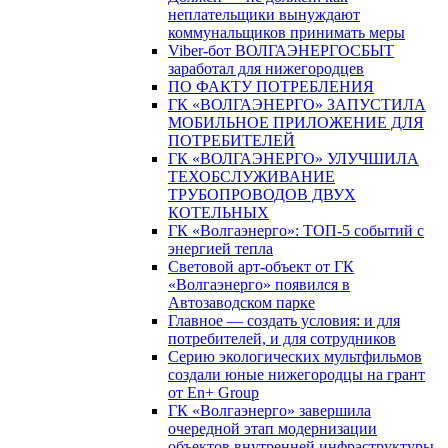
неплательщики вынуждают
коммунальщиков принимать меры
Viber-бот ВОЛГАЭНЕРГОСБЫТ
заработал для нижегородцев
ПО ФАКТУ ПОТРЕБЛЕНИЯ
ГК «ВОЛГАЭНЕРГО» ЗАПУСТИЛА
МОБИЛЬНОЕ ПРИЛОЖЕНИЕ ДЛЯ
ПОТРЕБИТЕЛЕЙ
ГК «ВОЛГАЭНЕРГО» УЛУЧШИЛА
ТЕХОБСЛУЖИВАНИЕ
ТРУБОПРОВОДОВ ДВУХ
КОТЕЛЬНЫХ
ГК «Волгаэнерго»: ТОП-5 событий с
энергией тепла
Световой арт-объект от ГК
«Волгаэнерго» появился в
Автозаводском парке
Главное — создать условия: и для
потребителей, и для сотрудников
Серию экологических мультфильмов
создали юные нижегородцы на грант
от En+ Group
ГК «Волгаэнерго» завершила
очередной этап модернизации
объектов внутренней инфраструктуры