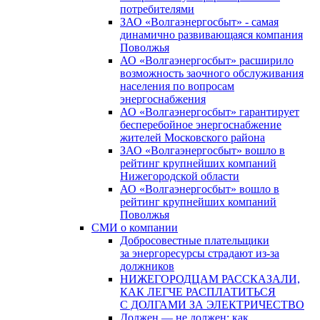
потребителями
ЗАО «Волгаэнергосбыт» - самая
динамично развивающаяся компания
Поволжья
АО «Волгаэнергосбыт» расширило
возможность заочного обслуживания
населения по вопросам
энергоснабжения
АО «Волгаэнергосбыт» гарантирует
бесперебойное энергоснабжение
жителей Московского района
ЗАО «Волгаэнергосбыт» вошло в
рейтинг крупнейших компаний
Нижегородской области
АО «Волгаэнергосбыт» вошло в
рейтинг крупнейших компаний
Поволжья
СМИ о компании
Добросовестные плательщики
за энергоресурсы страдают из-за
должников
НИЖЕГОРОДЦАМ РАССКАЗАЛИ,
КАК ЛЕГЧЕ РАСПЛАТИТЬСЯ
С ДОЛГАМИ ЗА ЭЛЕКТРИЧЕСТВО
Должен — не должен: как