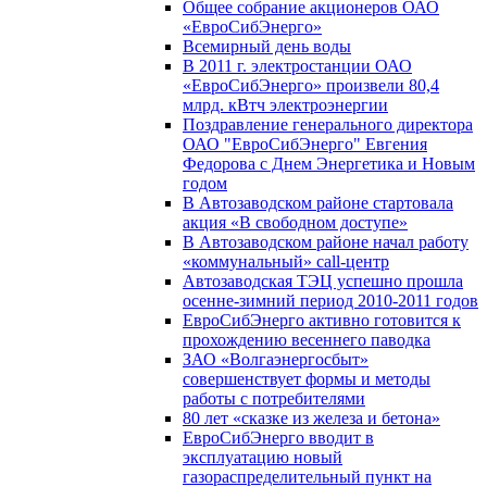
Общее собрание акционеров ОАО
«ЕвроСибЭнерго»
Всемирный день воды
В 2011 г. электростанции ОАО
«ЕвроСибЭнерго» произвели 80,4
млрд. кВтч электроэнергии
Поздравление генерального директора
ОАО "ЕвроСибЭнерго" Евгения
Федорова с Днем Энергетика и Новым
годом
В Автозаводском районе стартовала
акция «В свободном доступе»
В Автозаводском районе начал работу
«коммунальный» call-центр
Автозаводская ТЭЦ успешно прошла
осенне-зимний период 2010-2011 годов
ЕвроСибЭнерго активно готовится к
прохождению весеннего паводка
ЗАО «Волгаэнергосбыт»
совершенствует формы и методы
работы с потребителями
80 лет «сказке из железа и бетона»
ЕвроСибЭнерго вводит в
эксплуатацию новый
газораспределительный пункт на