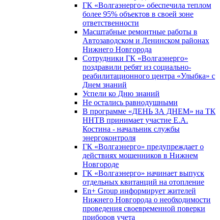
ГК «Волгаэнерго» обеспечила теплом
более 95% объектов в своей зоне
ответственности
Масштабные ремонтные работы в
Автозаводском и Ленинском районах
Нижнего Новгорода
Сотрудники ГК «Волгаэнерго»
поздравили ребят из социально-
реабилитационного центра «Улыбка» с
Днем знаний
Успели ко Дню знаний
Не остались равнодушными
В программе «ДЕНЬ ЗА ДНЕМ» на ТК
ННТВ принимает участие Е.А.
Костина - начальник службы
энергоконтроля
ГК «Волгаэнерго» предупреждает о
действиях мошенников в Нижнем
Новгороде
ГК «Волгаэнерго» начинает выпуск
отдельных квитанций на отопление
En+ Group информирует жителей
Нижнего Новгорода о необходимости
проведения своевременной поверки
приборов учета