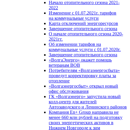
Начало отопительного сезона 2021-
2022
Изменение с 01.07.2021г. тарифов
на коммунальные услуги
Карта отключений энергоресурсов
Завершение отопительного сезона
О начале отопительного сезона 2020-
2021гг.
Об изменении тарифов на
коммунальные услуги с 01.07.2020г.
Завершение отопительного сезона
«ВолгаЭнерго» окажет помощь
ветеранам ВОВ
Потребителям «Волгаэнергосбыта»
проведут корректировку платы за
отопление
«Волгаэнергосбыт» открыл новый
офис обслуживания
ГК «Волгаэнерго» запустила новый
колл-центр для жителей
Автозаводского и Ленинского районов
Компания En+ Group направила не
менее 660 млн рублей на подготовку
своих энергетических активов в
Нижнем Новгороде к зим