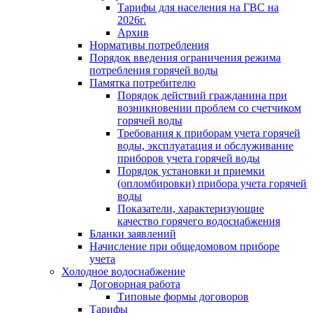
Тарифы для населения на ГВС на
2026г.
Архив
Нормативы потребления
Порядок введения ограничения режима
потребления горячей воды
Памятка потребителю
Порядок действий гражданина при
возникновении проблем со счетчиком
горячей воды
Требования к приборам учета горячей
воды, эксплуатация и обслуживание
приборов учета горячей воды
Порядок установки и приемки
(опломбировки) прибора учета горячей
воды
Показатели, характеризующие
качество горячего водоснабжения
Бланки заявлений
Начисление при общедомовом приборе
учета
Холодное водоснабжение
Договорная работа
Типовые формы договоров
Тарифы