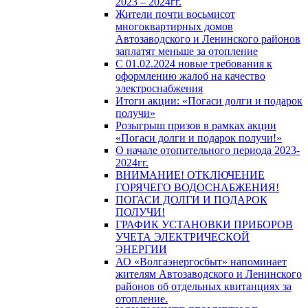
2023 – 2024гг.
Жители почти восьмисот
многоквартирных домов
Автозаводского и Ленинского районов
заплатят меньше за отопление
С 01.02.2024 новые требования к
оформлению жалоб на качество
электроснабжения
Итоги акции: «Погаси долги и подарок
получи»
Розыгрыш призов в рамках акции
«Погаси долги и подарок получи!»
О начале отопительного периода 2023-
2024гг.
ВНИМАНИЕ! ОТКЛЮЧЕНИЕ
ГОРЯЧЕГО ВОДОСНАБЖЕНИЯ!
ПОГАСИ ДОЛГИ И ПОДАРОК
ПОЛУЧИ!
ГРАФИК УСТАНОВКИ ПРИБОРОВ
УЧЕТА ЭЛЕКТРИЧЕСКОЙ
ЭНЕРГИИ
АО «Волгаэнергосбыт» напоминает
жителям Автозаводского и Ленинского
районов об отдельных квитанциях за
отопление.