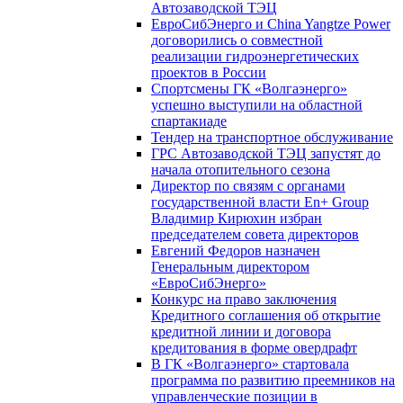
Автозаводской ТЭЦ
ЕвроСибЭнерго и China Yangtze Power
договорились о совместной
реализации гидроэнергетических
проектов в России
Спортсмены ГК «Волгаэнерго»
успешно выступили на областной
спартакиаде
Тендер на транспортное обслуживание
ГРС Автозаводской ТЭЦ запустят до
начала отопительного сезона
Директор по связям с органами
государственной власти En+ Group
Владимир Кирюхин избран
председателем совета директоров
Евгений Федоров назначен
Генеральным директором
«ЕвроСибЭнерго»
Конкурс на право заключения
Кредитного соглашения об открытие
кредитной линии и договора
кредитования в форме овердрафт
В ГК «Волгаэнерго» стартовала
программа по развитию преемников на
управленческие позиции в