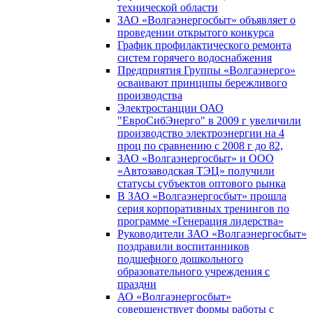
технической области
ЗАО «Волгаэнергосбыт» объявляет о
проведении открытого конкурса
График профилактического ремонта
систем горячего водоснабжения
Предприятия Группы «Волгаэнерго»
осваивают принципы бережливого
производства
Электростанции ОАО
"ЕвроСибЭнерго" в 2009 г увеличили
производство электроэнергии на 4
проц по сравнению с 2008 г до 82,
ЗАО «Волгаэнергосбыт» и ООО
«Автозаводская ТЭЦ» получили
статусы субъектов оптового рынка
В ЗАО «Волгаэнергосбыт» прошла
серия корпоративных тренингов по
программе «Генерация лидерства»
Руководители ЗАО «Волгаэнергосбыт»
поздравили воспитанников
подшефного дошкольного
образовательного учреждения с
праздни
АО «Волгаэнергосбыт»
совершенствует формы работы с