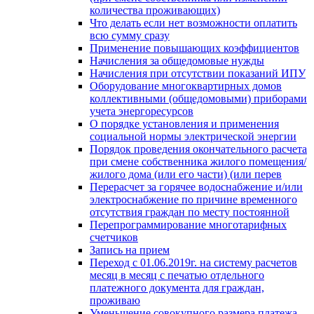
количества проживающих)
Что делать если нет возможности оплатить
всю сумму сразу
Применение повышающих коэффициентов
Начисления за общедомовые нужды
Начисления при отсутствии показаний ИПУ
Оборудование многоквартирных домов
коллективными (общедомовыми) приборами
учета энергоресурсов
О порядке установления и применения
социальной нормы электрической энергии
Порядок проведения окончательного расчета
при смене собственника жилого помещения/
жилого дома (или его части) (или перев
Перерасчет за горячее водоснабжение и/или
электроснабжение по причине временного
отсутствия граждан по месту постоянной
Перепрограммирование многотарифных
счетчиков
Запись на прием
Переход с 01.06.2019г. на систему расчетов
месяц в месяц с печатью отдельного
платежного документа для граждан,
проживаю
Уменьшение совокупного размера платежа