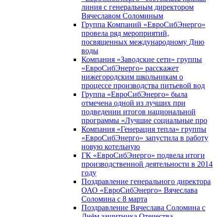
линия с генеральным директором
Вячеславом Соломиным
Группа Компаний «ЕвроСибЭнерго»
провела ряд мероприятий,
посвященных международному Дню
воды
Компания «Заводские сети» группы
«ЕвроСибЭнерго» расскажет
нижегородским школьникам о
процессе производства питьевой вод
Группа «ЕвроСибЭнерго» была
отмечена одной из лучших при
подведении итогов национальной
программы «Лучшие социальные про
Компания «Генерация тепла» группы
«ЕвроСибЭнерго» запустила в работу
новую котельную
ГК «ЕвроСибЭнерго» подвела итоги
производственной деятельности в 2014
году
Поздравление генерального директора
ОАО «ЕвроСибЭнерго» Вячеслава
Соломина с 8 марта
Поздравление Вячеслава Соломина с
Днём защитника Отечества