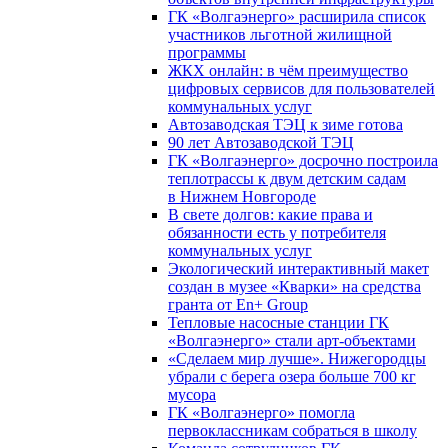
ГК «Волгаэнерго» расширила список
участников льготной жилищной
программы
ЖКХ онлайн: в чём преимущество
цифровых сервисов для пользователей
коммунальных услуг
Автозаводская ТЭЦ к зиме готова
90 лет Автозаводской ТЭЦ
ГК «Волгаэнерго» досрочно построила
теплотрассы к двум детским садам
в Нижнем Новгороде
В свете долгов: какие права и
обязанности есть у потребителя
коммунальных услуг
Экологический интерактивный макет
создан в музее «Кварки» на средства
гранта от En+ Group
Тепловые насосные станции ГК
«Волгаэнерго» стали арт-объектами
«Сделаем мир лучше». Нижегородцы
убрали с берега озера больше 700 кг
мусора
ГК «Волгаэнерго» помогла
первоклассникам собраться в школу