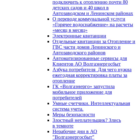
подключить к отоплению почти 80
детских садов и 40 школ в
Автозаводском и Ленинском районах
О переводе коммунальной услуги
«Горячее водоснабжение» на расчеты
«месяц в месяц»
Электронные квитанции
Отдельные квитанции за Отопление и
ГВС части домов Ленинского и
Автозаводского районов
Автоматизированные сервисы для
Клиентов АО Волгаэнергосбыт
Азбука потребителя_Для чего нужна
ежегодная корректировка платы за
отопление
ГК «Волгаэнерго» запустила
мобильное приложение для
потребителей
Умные счетчики. Интеллектуальная
система учета.
Меры безопасности
Злостный неплательщик? Злись
в темноте
Нерабочие дни в АО
"Волгаэнергосбыт"