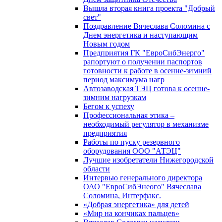
Вышла вторая книга проекта "Добрый
свет"
Поздравление Вячеслава Соломина с
Днем энергетика и наступающим
Новым годом
Предприятия ГК "ЕвроСибЭнерго"
рапортуют о получении паспортов
готовности к работе в осенне-зимний
период максимума нагр
Автозаводская ТЭЦ готова к осенне-
зимним нагрузкам
Бегом к успеху
Профессиональная этика –
необходимый регулятор в механизме
предприятия
Работы по пуску резервного
оборудования ООО "АТЭЦ"
Лучшие изобретатели Нижегородской
области
Интервью генерального директора
ОАО "ЕвроСибЭнеого" Вячеслава
Соломина, Интерфакс.
«Добрая энергетика» для детей
«Мир на кончиках пальцев»