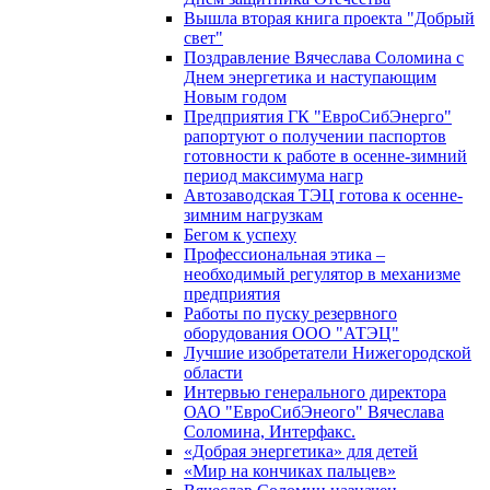
Вышла вторая книга проекта "Добрый
свет"
Поздравление Вячеслава Соломина с
Днем энергетика и наступающим
Новым годом
Предприятия ГК "ЕвроСибЭнерго"
рапортуют о получении паспортов
готовности к работе в осенне-зимний
период максимума нагр
Автозаводская ТЭЦ готова к осенне-
зимним нагрузкам
Бегом к успеху
Профессиональная этика –
необходимый регулятор в механизме
предприятия
Работы по пуску резервного
оборудования ООО "АТЭЦ"
Лучшие изобретатели Нижегородской
области
Интервью генерального директора
ОАО "ЕвроСибЭнеого" Вячеслава
Соломина, Интерфакс.
«Добрая энергетика» для детей
«Мир на кончиках пальцев»