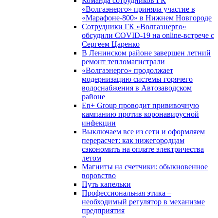
Команда сотрудников ГК
«Волгаэнерго» приняла участие в
«Марафоне-800» в Нижнем Новгороде
Сотрудники ГК «Волгаэнерго»
обсудили COVID-19 на online-встрече с
Сергеем Царенко
В Ленинском районе завершен летний
ремонт тепломагистрали
«Волгаэнерго» продолжает
модернизацию системы горячего
водоснабжения в Автозаводском
районе
En+ Group проводит прививочную
кампанию против коронавирусной
инфекции
Выключаем все из сети и оформляем
перерасчет: как нижегородцам
сэкономить на оплате электричества
летом
Магниты на счетчики: обыкновенное
воровство
Путь капельки
Профессиональная этика –
необходимый регулятор в механизме
предприятия