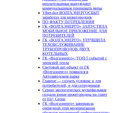
неплательщики вынуждают
коммунальщиков принимать меры
Viber-бот ВОЛГАЭНЕРГОСБЫТ
заработал для нижегородцев
ПО ФАКТУ ПОТРЕБЛЕНИЯ
ГК «ВОЛГАЭНЕРГО» ЗАПУСТИЛА
МОБИЛЬНОЕ ПРИЛОЖЕНИЕ ДЛЯ
ПОТРЕБИТЕЛЕЙ
ГК «ВОЛГАЭНЕРГО» УЛУЧШИЛА
ТЕХОБСЛУЖИВАНИЕ
ТРУБОПРОВОДОВ ДВУХ
КОТЕЛЬНЫХ
ГК «Волгаэнерго»: ТОП-5 событий с
энергией тепла
Световой арт-объект от ГК
«Волгаэнерго» появился в
Автозаводском парке
Главное — создать условия: и для
потребителей, и для сотрудников
Серию экологических мультфильмов
создали юные нижегородцы на грант
от En+ Group
ГК «Волгаэнерго» завершила
очередной этап модернизации
объектов внутренней инфраструктуры