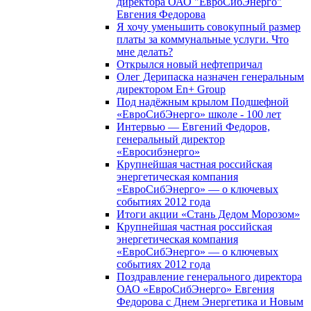
директора ОАО "ЕвроСибЭнерго"
Евгения Федорова
Я хочу уменьшить совокупный размер
платы за коммунальные услуги. Что
мне делать?
Открылся новый нефтепричал
Олег Дерипаска назначен генеральным
директором En+ Group
Под надёжным крылом Подшефной
«ЕвроСибЭнерго» школе - 100 лет
Интервью — Евгений Федоров,
генеральный директор
«Евросибэнерго»
Крупнейшая частная российская
энергетическая компания
«ЕвроСибЭнерго» — о ключевых
событиях 2012 года
Итоги акции «Стань Дедом Морозом»
Крупнейшая частная российская
энергетическая компания
«ЕвроСибЭнерго» — о ключевых
событиях 2012 года
Поздравление генерального директора
ОАО «ЕвроСибЭнерго» Евгения
Федорова с Днем Энергетика и Новым