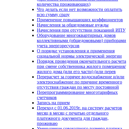
количества проживающих)
Что делать если нет возможности оплатить
всю сумму сразу
Применение повышающих коэффициентов
Начисления за общедомовые нужды
Начисления при отсутствии показаний ИПУ
Оборудование многоквартирных домов
коллективными (общедомовыми) приборами
учета энергоресурсов
О порядке установления и применения
социальной нормы электрической энергии
Порядок проведения окончательного расчета
при смене собственника жилого помещения/
жилого дома (или его части) (или перев
Перерасчет за горячее водоснабжение и/или
электроснабжение по причине временного
отсутствия граждан по месту постоянной
Перепрограммирование многотарифных
счетчиков
Запись на прием
Переход с 01.06.2019г. на систему расчетов
месяц в месяц с печатью отдельного
платежного документа для граждан,
проживаю
Уменьшение совокупного размера платежа