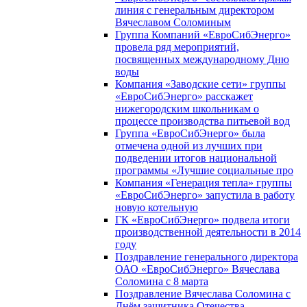
линия с генеральным директором
Вячеславом Соломиным
Группа Компаний «ЕвроСибЭнерго»
провела ряд мероприятий,
посвященных международному Дню
воды
Компания «Заводские сети» группы
«ЕвроСибЭнерго» расскажет
нижегородским школьникам о
процессе производства питьевой вод
Группа «ЕвроСибЭнерго» была
отмечена одной из лучших при
подведении итогов национальной
программы «Лучшие социальные про
Компания «Генерация тепла» группы
«ЕвроСибЭнерго» запустила в работу
новую котельную
ГК «ЕвроСибЭнерго» подвела итоги
производственной деятельности в 2014
году
Поздравление генерального директора
ОАО «ЕвроСибЭнерго» Вячеслава
Соломина с 8 марта
Поздравление Вячеслава Соломина с
Днём защитника Отечества