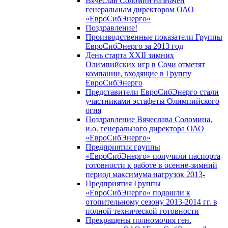
Вячеслав Соломин назначен
генеральным директором ОАО
«ЕвроСибЭнерго»
Поздравление!
Производственные показатели Группы
ЕвроСибЭнерго за 2013 год
День старта XXII зимних
Олимпийских игр в Сочи отметят
компании, входящие в Группу
ЕвроСибЭнерго
Представители ЕвроСибЭнерго стали
участниками эстафеты Олимпийского
огня
Поздравление Вячеслава Соломина,
и.о. генерального директора ОАО
«ЕвроСибЭнерго»
Предприятия группы
«ЕвроСибЭнерго» получили паспорта
готовности к работе в осенне-зимний
период максимума нагрузок 2013-
Предприятия Группы
«ЕвроСибЭнерго» подошли к
отопительному сезону 2013-2014 гг. в
полной технической готовности
Прекращены полномочия ген.