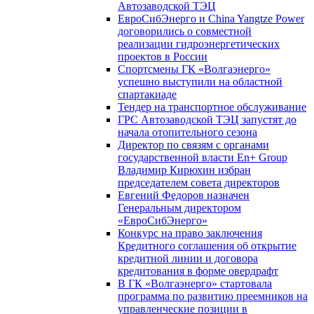
Автозаводской ТЭЦ
ЕвроСибЭнерго и China Yangtze Power
договорились о совместной
реализации гидроэнергетических
проектов в России
Спортсмены ГК «Волгаэнерго»
успешно выступили на областной
спартакиаде
Тендер на транспортное обслуживание
ГРС Автозаводской ТЭЦ запустят до
начала отопительного сезона
Директор по связям с органами
государственной власти En+ Group
Владимир Кирюхин избран
председателем совета директоров
Евгений Федоров назначен
Генеральным директором
«ЕвроСибЭнерго»
Конкурс на право заключения
Кредитного соглашения об открытие
кредитной линии и договора
кредитования в форме овердрафт
В ГК «Волгаэнерго» стартовала
программа по развитию преемников на
управленческие позиции в