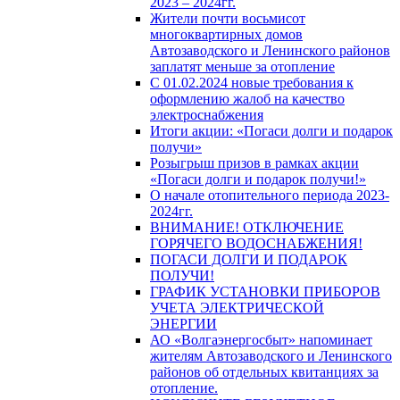
2023 – 2024гг.
Жители почти восьмисот
многоквартирных домов
Автозаводского и Ленинского районов
заплатят меньше за отопление
С 01.02.2024 новые требования к
оформлению жалоб на качество
электроснабжения
Итоги акции: «Погаси долги и подарок
получи»
Розыгрыш призов в рамках акции
«Погаси долги и подарок получи!»
О начале отопительного периода 2023-
2024гг.
ВНИМАНИЕ! ОТКЛЮЧЕНИЕ
ГОРЯЧЕГО ВОДОСНАБЖЕНИЯ!
ПОГАСИ ДОЛГИ И ПОДАРОК
ПОЛУЧИ!
ГРАФИК УСТАНОВКИ ПРИБОРОВ
УЧЕТА ЭЛЕКТРИЧЕСКОЙ
ЭНЕРГИИ
АО «Волгаэнергосбыт» напоминает
жителям Автозаводского и Ленинского
районов об отдельных квитанциях за
отопление.