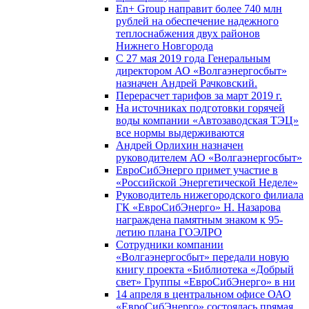
En+ Group направит более 740 млн
рублей на обеспечение надежного
теплоснабжения двух районов
Нижнего Новгорода
С 27 мая 2019 года Генеральным
директором АО «Волгаэнергосбыт»
назначен Андрей Рачковский.
Перерасчет тарифов за март 2019 г.
На источниках подготовки горячей
воды компании «Автозаводская ТЭЦ»
все нормы выдерживаются
Андрей Орлихин назначен
руководителем АО «Волгаэнергосбыт»
ЕвроСибЭнерго примет участие в
«Российской Энергетической Неделе»
Руководитель нижегородского филиала
ГК «ЕвроСибЭнерго» Н. Назарова
награждена памятным знаком к 95-
летию плана ГОЭЛРО
Сотрудники компании
«Волгаэнергосбыт» передали новую
книгу проекта «Библиотека «Добрый
свет» Группы «ЕвроСибЭнерго» в ни
14 апреля в центральном офисе ОАО
«ЕвроСибЭнерго» состоялась прямая