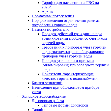
Тарифы для населения на ГВС на
2026г.
Архив
Нормативы потребления
Порядок введения ограничения режима
потребления горячей воды
Памятка потребителю
Порядок действий гражданина при
возникновении проблем со счетчиком
горячей воды
Требования к приборам учета горячей
воды, эксплуатация и обслуживание
приборов учета горячей воды
Порядок установки и приемки
(опломбировки) прибора учета горячей
воды
Показатели, характеризующие
качество горячего водоснабжения
Бланки заявлений
Начисление при общедомовом приборе
учета
Холодное водоснабжение
Договорная работа
Типовые формы договоров
Тарифы