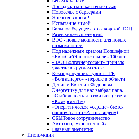
Бегом к успеху
Лошадка, ты такая тепленькая
Новоселье с барьерами
Энергия в крови!
Испытание зимой
Большое будущее автозаводской ТЭЦ
Разыскивается энергия!
ВЭС - новые мощности для новых
возможностей
Под надёжным крылом Подшефной
«ЕвроСибЭнерго» школе - 100 лет
«ЗАО Волгаэнергосбыт» приняло
участие в круглом столе
Команда лучших Туристы ГК
«Волгаэнерго» - первые в области
Денис и Евгений Федоровы:
Энергетику для нас выбрал папа.
«Стабильность и развитие» (газета
«КомерсантЪ»)
«Энергетическое «сердце» бьется
ровно» (газета «Автозаводец»)
СБЫТовое сотрудничество
Автозавод «энергичный»
Главный энергетик
Инструкции