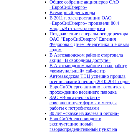
Общее собрание акционеров ОАО
«ЕвроСибЭнерго»
Всемирный день воды
В 2011 г. электростанции ОАО
«ЕвроСибЭнерго» произвели 80,4
млрд. кВтч электроэнергии
Поздравление генерального директора
ОАО "ЕвроСибЭнерго" Евгения
Федорова с Днем Энергетика и Новым
годом
В Автозаводском районе стартовала
акция «В свободном доступе»
В Автозаводском районе начал работу
«коммунальный» call-центр
Автозаводская ТЭЦ успешно прошла
осенне-зимний период 2010-2011 годов
ЕвроСибЭнерго активно готовится к
прохождению весеннего паводка
ЗАО «Волгаэнергосбыт»
совершенствует формы и методы
работы с потребителями
80 лет «сказке из железа и бетона»
ЕвроСибЭнерго вводит в
эксплуатацию новый
газораспределительный пункт на