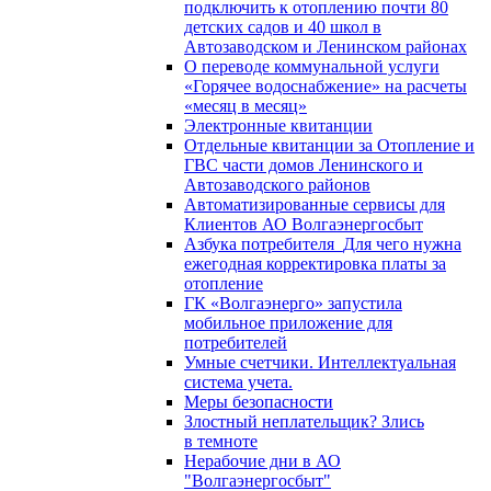
подключить к отоплению почти 80
детских садов и 40 школ в
Автозаводском и Ленинском районах
О переводе коммунальной услуги
«Горячее водоснабжение» на расчеты
«месяц в месяц»
Электронные квитанции
Отдельные квитанции за Отопление и
ГВС части домов Ленинского и
Автозаводского районов
Автоматизированные сервисы для
Клиентов АО Волгаэнергосбыт
Азбука потребителя_Для чего нужна
ежегодная корректировка платы за
отопление
ГК «Волгаэнерго» запустила
мобильное приложение для
потребителей
Умные счетчики. Интеллектуальная
система учета.
Меры безопасности
Злостный неплательщик? Злись
в темноте
Нерабочие дни в АО
"Волгаэнергосбыт"