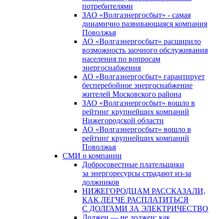
потребителями
ЗАО «Волгаэнергосбыт» - самая
динамично развивающаяся компания
Поволжья
АО «Волгаэнергосбыт» расширило
возможность заочного обслуживания
населения по вопросам
энергоснабжения
АО «Волгаэнергосбыт» гарантирует
бесперебойное энергоснабжение
жителей Московского района
ЗАО «Волгаэнергосбыт» вошло в
рейтинг крупнейших компаний
Нижегородской области
АО «Волгаэнергосбыт» вошло в
рейтинг крупнейших компаний
Поволжья
СМИ о компании
Добросовестные плательщики
за энергоресурсы страдают из-за
должников
НИЖЕГОРОДЦАМ РАССКАЗАЛИ,
КАК ЛЕГЧЕ РАСПЛАТИТЬСЯ
С ДОЛГАМИ ЗА ЭЛЕКТРИЧЕСТВО
Должен — не должен: как