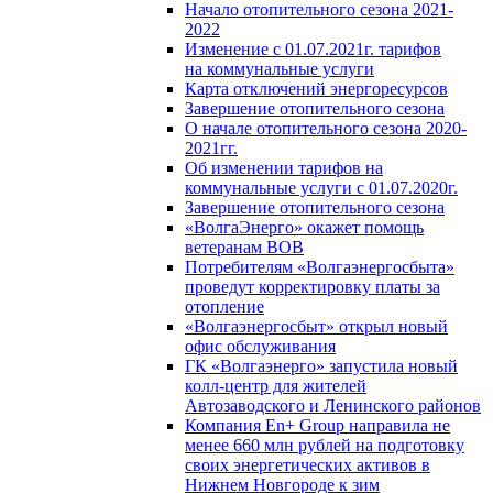
Начало отопительного сезона 2021-
2022
Изменение с 01.07.2021г. тарифов
на коммунальные услуги
Карта отключений энергоресурсов
Завершение отопительного сезона
О начале отопительного сезона 2020-
2021гг.
Об изменении тарифов на
коммунальные услуги с 01.07.2020г.
Завершение отопительного сезона
«ВолгаЭнерго» окажет помощь
ветеранам ВОВ
Потребителям «Волгаэнергосбыта»
проведут корректировку платы за
отопление
«Волгаэнергосбыт» открыл новый
офис обслуживания
ГК «Волгаэнерго» запустила новый
колл-центр для жителей
Автозаводского и Ленинского районов
Компания En+ Group направила не
менее 660 млн рублей на подготовку
своих энергетических активов в
Нижнем Новгороде к зим