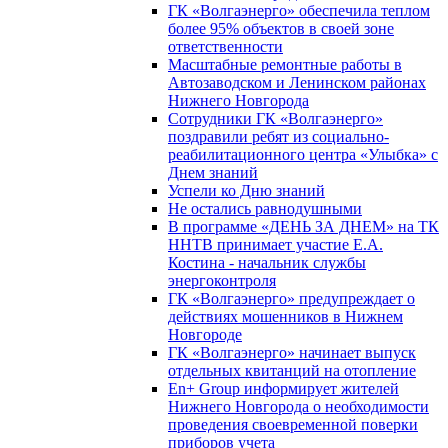
ГК «Волгаэнерго» обеспечила теплом
более 95% объектов в своей зоне
ответственности
Масштабные ремонтные работы в
Автозаводском и Ленинском районах
Нижнего Новгорода
Сотрудники ГК «Волгаэнерго»
поздравили ребят из социально-
реабилитационного центра «Улыбка» с
Днем знаний
Успели ко Дню знаний
Не остались равнодушными
В программе «ДЕНЬ ЗА ДНЕМ» на ТК
ННТВ принимает участие Е.А.
Костина - начальник службы
энергоконтроля
ГК «Волгаэнерго» предупреждает о
действиях мошенников в Нижнем
Новгороде
ГК «Волгаэнерго» начинает выпуск
отдельных квитанций на отопление
En+ Group информирует жителей
Нижнего Новгорода о необходимости
проведения своевременной поверки
приборов учета