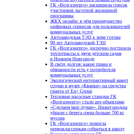
ГК «Волгаэнерго» расширила список
участников льготной жилищной
программы
ЖКХ онлайн: в чём преимущество
цифровых сервисов для пользователей
коммунальных услуг
Автозаводская ТЭЦ к зиме готова
90 лет Автозаводской ТЭЦ
ГК «Волгаэнерго» досрочно построила
теплотрассы к двум детским садам
в Нижнем Новгороде
В свете долгов: какие права и
обязанности есть у потребителя
коммунальных услуг
Экологический интерактивный макет
создан в музее «Кварки» на средства
гранта от En+ Group
Тепловые насосные станции ГК
«Волгаэнерго» стали арт-объектами
«Сделаем мир лучше». Нижегородцы
убрали с берега озера больше 700 кг
мусора
ГК «Волгаэнерго» помогла
первоклассникам собраться в школу