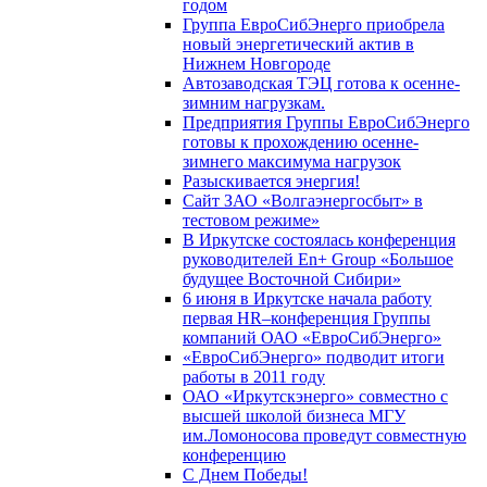
годом
Группа ЕвроСибЭнерго приобрела
новый энергетический актив в
Нижнем Новгороде
Автозаводская ТЭЦ готова к осенне-
зимним нагрузкам.
Предприятия Группы ЕвроСибЭнерго
готовы к прохождению осенне-
зимнего максимума нагрузок
Разыскивается энергия!
Сайт ЗАО «Волгаэнергосбыт» в
тестовом режиме»
В Иркутске состоялась конференция
руководителей En+ Group «Большое
будущее Восточной Сибири»
6 июня в Иркутске начала работу
первая HR–конференция Группы
компаний ОАО «ЕвроСибЭнерго»
«ЕвроСибЭнерго» подводит итоги
работы в 2011 году
ОАО «Иркутскэнерго» совместно с
высшей школой бизнеса МГУ
им.Ломоносова проведут совместную
конференцию
С Днем Победы!