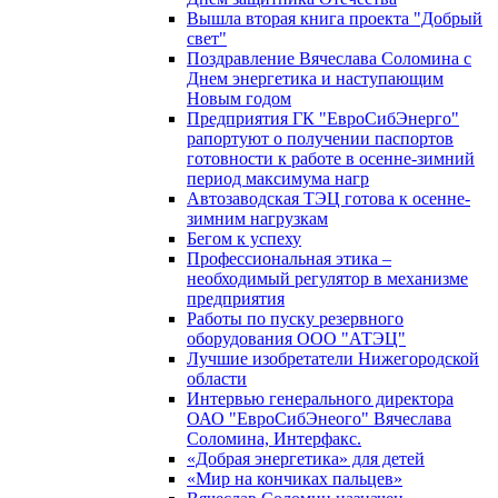
Вышла вторая книга проекта "Добрый
свет"
Поздравление Вячеслава Соломина с
Днем энергетика и наступающим
Новым годом
Предприятия ГК "ЕвроСибЭнерго"
рапортуют о получении паспортов
готовности к работе в осенне-зимний
период максимума нагр
Автозаводская ТЭЦ готова к осенне-
зимним нагрузкам
Бегом к успеху
Профессиональная этика –
необходимый регулятор в механизме
предприятия
Работы по пуску резервного
оборудования ООО "АТЭЦ"
Лучшие изобретатели Нижегородской
области
Интервью генерального директора
ОАО "ЕвроСибЭнеого" Вячеслава
Соломина, Интерфакс.
«Добрая энергетика» для детей
«Мир на кончиках пальцев»