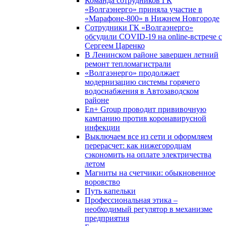
Команда сотрудников ГК
«Волгаэнерго» приняла участие в
«Марафоне-800» в Нижнем Новгороде
Сотрудники ГК «Волгаэнерго»
обсудили COVID-19 на online-встрече с
Сергеем Царенко
В Ленинском районе завершен летний
ремонт тепломагистрали
«Волгаэнерго» продолжает
модернизацию системы горячего
водоснабжения в Автозаводском
районе
En+ Group проводит прививочную
кампанию против коронавирусной
инфекции
Выключаем все из сети и оформляем
перерасчет: как нижегородцам
сэкономить на оплате электричества
летом
Магниты на счетчики: обыкновенное
воровство
Путь капельки
Профессиональная этика –
необходимый регулятор в механизме
предприятия