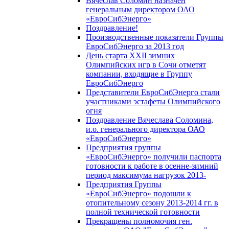
Вячеслав Соломин назначен
генеральным директором ОАО
«ЕвроСибЭнерго»
Поздравление!
Производственные показатели Группы
ЕвроСибЭнерго за 2013 год
День старта XXII зимних
Олимпийских игр в Сочи отметят
компании, входящие в Группу
ЕвроСибЭнерго
Представители ЕвроСибЭнерго стали
участниками эстафеты Олимпийского
огня
Поздравление Вячеслава Соломина,
и.о. генерального директора ОАО
«ЕвроСибЭнерго»
Предприятия группы
«ЕвроСибЭнерго» получили паспорта
готовности к работе в осенне-зимний
период максимума нагрузок 2013-
Предприятия Группы
«ЕвроСибЭнерго» подошли к
отопительному сезону 2013-2014 гг. в
полной технической готовности
Прекращены полномочия ген.