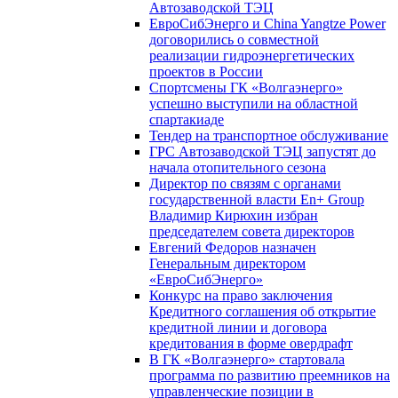
Автозаводской ТЭЦ
ЕвроСибЭнерго и China Yangtze Power
договорились о совместной
реализации гидроэнергетических
проектов в России
Спортсмены ГК «Волгаэнерго»
успешно выступили на областной
спартакиаде
Тендер на транспортное обслуживание
ГРС Автозаводской ТЭЦ запустят до
начала отопительного сезона
Директор по связям с органами
государственной власти En+ Group
Владимир Кирюхин избран
председателем совета директоров
Евгений Федоров назначен
Генеральным директором
«ЕвроСибЭнерго»
Конкурс на право заключения
Кредитного соглашения об открытие
кредитной линии и договора
кредитования в форме овердрафт
В ГК «Волгаэнерго» стартовала
программа по развитию преемников на
управленческие позиции в