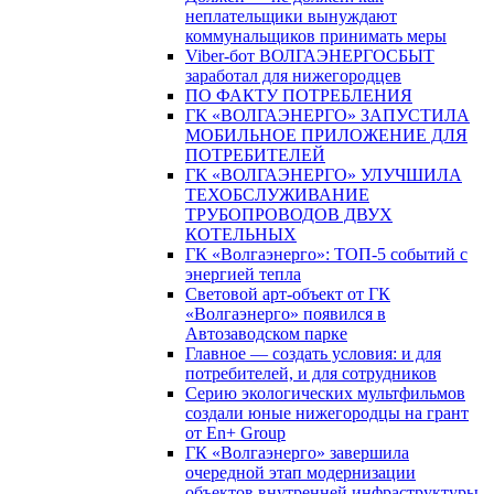
неплательщики вынуждают
коммунальщиков принимать меры
Viber-бот ВОЛГАЭНЕРГОСБЫТ
заработал для нижегородцев
ПО ФАКТУ ПОТРЕБЛЕНИЯ
ГК «ВОЛГАЭНЕРГО» ЗАПУСТИЛА
МОБИЛЬНОЕ ПРИЛОЖЕНИЕ ДЛЯ
ПОТРЕБИТЕЛЕЙ
ГК «ВОЛГАЭНЕРГО» УЛУЧШИЛА
ТЕХОБСЛУЖИВАНИЕ
ТРУБОПРОВОДОВ ДВУХ
КОТЕЛЬНЫХ
ГК «Волгаэнерго»: ТОП-5 событий с
энергией тепла
Световой арт-объект от ГК
«Волгаэнерго» появился в
Автозаводском парке
Главное — создать условия: и для
потребителей, и для сотрудников
Серию экологических мультфильмов
создали юные нижегородцы на грант
от En+ Group
ГК «Волгаэнерго» завершила
очередной этап модернизации
объектов внутренней инфраструктуры