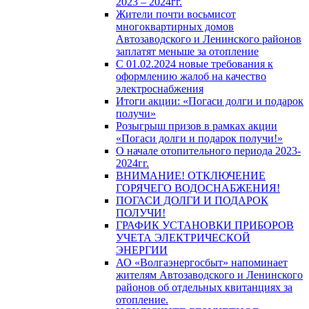
2023 – 2024гг.
Жители почти восьмисот
многоквартирных домов
Автозаводского и Ленинского районов
заплатят меньше за отопление
С 01.02.2024 новые требования к
оформлению жалоб на качество
электроснабжения
Итоги акции: «Погаси долги и подарок
получи»
Розыгрыш призов в рамках акции
«Погаси долги и подарок получи!»
О начале отопительного периода 2023-
2024гг.
ВНИМАНИЕ! ОТКЛЮЧЕНИЕ
ГОРЯЧЕГО ВОДОСНАБЖЕНИЯ!
ПОГАСИ ДОЛГИ И ПОДАРОК
ПОЛУЧИ!
ГРАФИК УСТАНОВКИ ПРИБОРОВ
УЧЕТА ЭЛЕКТРИЧЕСКОЙ
ЭНЕРГИИ
АО «Волгаэнергосбыт» напоминает
жителям Автозаводского и Ленинского
районов об отдельных квитанциях за
отопление.