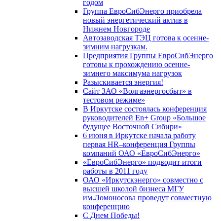
годом
Группа ЕвроСибЭнерго приобрела
новый энергетический актив в
Нижнем Новгороде
Автозаводская ТЭЦ готова к осенне-
зимним нагрузкам.
Предприятия Группы ЕвроСибЭнерго
готовы к прохождению осенне-
зимнего максимума нагрузок
Разыскивается энергия!
Сайт ЗАО «Волгаэнергосбыт» в
тестовом режиме»
В Иркутске состоялась конференция
руководителей En+ Group «Большое
будущее Восточной Сибири»
6 июня в Иркутске начала работу
первая HR–конференция Группы
компаний ОАО «ЕвроСибЭнерго»
«ЕвроСибЭнерго» подводит итоги
работы в 2011 году
ОАО «Иркутскэнерго» совместно с
высшей школой бизнеса МГУ
им.Ломоносова проведут совместную
конференцию
С Днем Победы!