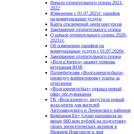
Начало отопительного сезона 2021-
2022
Изменение с 01.07.2021г. тарифов
на коммунальные услуги
Карта отключений энергоресурсов
Завершение отопительного сезона
О начале отопительного сезона 2020-
2021гг.
Об изменении тарифов на
коммунальные услуги с 01.07.2020г.
Завершение отопительного сезона
«ВолгаЭнерго» окажет помощь
ветеранам ВОВ
Потребителям «Волгаэнергосбыта»
проведут корректировку платы за
отопление
«Волгаэнергосбыт» открыл новый
офис обслуживания
ГК «Волгаэнерго» запустила новый
колл-центр для жителей
Автозаводского и Ленинского районов
Компания En+ Group направила не
менее 660 млн рублей на подготовку
своих энергетических активов в
Нижнем Новгороде к зим