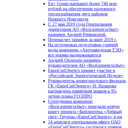
En+ Group направит более 740 млн
рублей на обеспечение надежного
теплоснабжения двух районов
Нижнего Новгорода
С 27 мая 2019 года Генеральным
директором АО «Волгаэнергосбыт»
назначен Андрей Рачковский.
Перерасчет тарифов за март 2019 г.
На источниках подготовки горячей
воды компании «Автозаводская ТЭЦ»
все нормы выдерживаются
Андрей Орлихин назначен
руководителем АО «Волгаэнергосбыт»
ЕвроСибЭнерго примет участие в
«Российской Энергетической Неделе»
Руководитель нижегородского филиала
ГК «ЕвроСибЭнерго» Н. Назарова
награждена памятным знаком к 95-
летию плана ГОЭЛРО
Сотрудники компании
«Волгаэнергосбыт» передали новую
книгу проекта «Библиотека «Добрый
свет» Группы «ЕвроСибЭнерго» в ни
14 апреля в центральном офисе ОАО
«ЕвроСибЭнерго» состоялась прямая