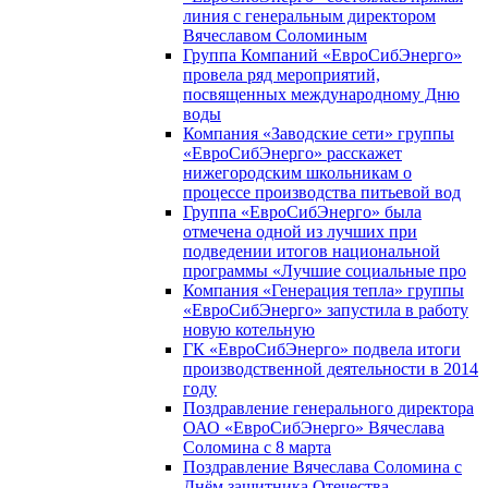
линия с генеральным директором
Вячеславом Соломиным
Группа Компаний «ЕвроСибЭнерго»
провела ряд мероприятий,
посвященных международному Дню
воды
Компания «Заводские сети» группы
«ЕвроСибЭнерго» расскажет
нижегородским школьникам о
процессе производства питьевой вод
Группа «ЕвроСибЭнерго» была
отмечена одной из лучших при
подведении итогов национальной
программы «Лучшие социальные про
Компания «Генерация тепла» группы
«ЕвроСибЭнерго» запустила в работу
новую котельную
ГК «ЕвроСибЭнерго» подвела итоги
производственной деятельности в 2014
году
Поздравление генерального директора
ОАО «ЕвроСибЭнерго» Вячеслава
Соломина с 8 марта
Поздравление Вячеслава Соломина с
Днём защитника Отечества