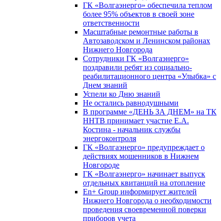
ГК «Волгаэнерго» обеспечила теплом
более 95% объектов в своей зоне
ответственности
Масштабные ремонтные работы в
Автозаводском и Ленинском районах
Нижнего Новгорода
Сотрудники ГК «Волгаэнерго»
поздравили ребят из социально-
реабилитационного центра «Улыбка» с
Днем знаний
Успели ко Дню знаний
Не остались равнодушными
В программе «ДЕНЬ ЗА ДНЕМ» на ТК
ННТВ принимает участие Е.А.
Костина - начальник службы
энергоконтроля
ГК «Волгаэнерго» предупреждает о
действиях мошенников в Нижнем
Новгороде
ГК «Волгаэнерго» начинает выпуск
отдельных квитанций на отопление
En+ Group информирует жителей
Нижнего Новгорода о необходимости
проведения своевременной поверки
приборов учета