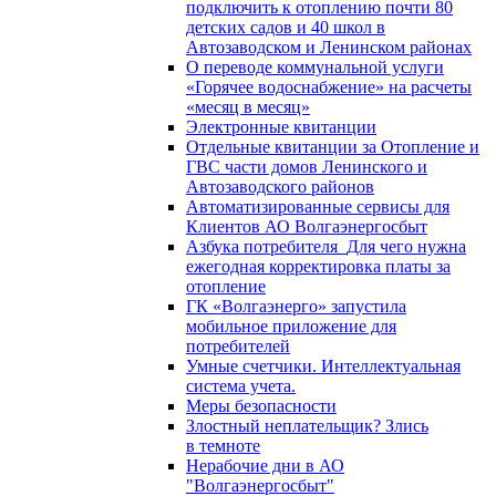
подключить к отоплению почти 80
детских садов и 40 школ в
Автозаводском и Ленинском районах
О переводе коммунальной услуги
«Горячее водоснабжение» на расчеты
«месяц в месяц»
Электронные квитанции
Отдельные квитанции за Отопление и
ГВС части домов Ленинского и
Автозаводского районов
Автоматизированные сервисы для
Клиентов АО Волгаэнергосбыт
Азбука потребителя_Для чего нужна
ежегодная корректировка платы за
отопление
ГК «Волгаэнерго» запустила
мобильное приложение для
потребителей
Умные счетчики. Интеллектуальная
система учета.
Меры безопасности
Злостный неплательщик? Злись
в темноте
Нерабочие дни в АО
"Волгаэнергосбыт"