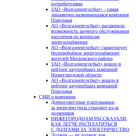
потребителями
ЗАО «Волгаэнергосбыт» - самая
динамично развивающаяся компания
Поволжья
АО «Волгаэнергосбыт» расширило
возможность заочного обслуживания
населения по вопросам
энергоснабжения
АО «Волгаэнергосбыт» гарантирует
бесперебойное энергоснабжение
жителей Московского района
ЗАО «Волгаэнергосбыт» вошло в
рейтинг крупнейших компаний
Нижегородской области
АО «Волгаэнергосбыт» вошло в
рейтинг крупнейших компаний
Поволжья
СМИ о компании
Добросовестные плательщики
за энергоресурсы страдают из-за
должников
НИЖЕГОРОДЦАМ РАССКАЗАЛИ,
КАК ЛЕГЧЕ РАСПЛАТИТЬСЯ
С ДОЛГАМИ ЗА ЭЛЕКТРИЧЕСТВО
Должен — не должен: как