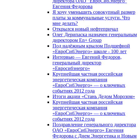
директора ОАО "ЕвроСибЭнерго"
Евгения Федорова
Я хочу уменьшить совокупный размер
платы за коммунальные услуги. Что
мне делать?
Открылся новый нефтепричал
Олег Дерипаска назначен генеральным
директором En+ Group
Под надёжным крылом Подшефной
«ЕвроСибЭнерго» школе - 100 лет
Интервью — Евгений Федоров,
генеральный директор
«Евросибэнерго»
Крупнейшая частная российская
энергетическая компания
«ЕвроСибЭнерго» — о ключевых
событиях 2012 года
Итоги акции «Стань Дедом Морозом»
Крупнейшая частная российская
энергетическая компания
«ЕвроСибЭнерго» — о ключевых
событиях 2012 года
Поздравление генерального директора
ОАО «ЕвроСибЭнерго» Евгения
Федорова с Днем Энергетика и Новым