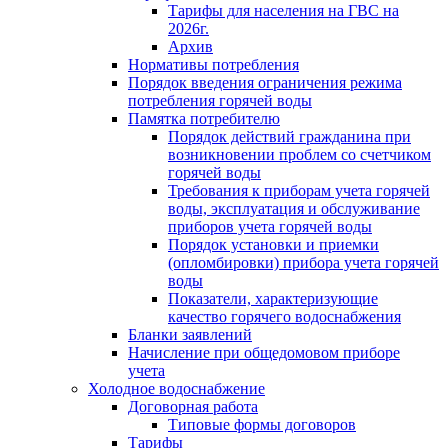
Тарифы для населения на ГВС на
2026г.
Архив
Нормативы потребления
Порядок введения ограничения режима
потребления горячей воды
Памятка потребителю
Порядок действий гражданина при
возникновении проблем со счетчиком
горячей воды
Требования к приборам учета горячей
воды, эксплуатация и обслуживание
приборов учета горячей воды
Порядок установки и приемки
(опломбировки) прибора учета горячей
воды
Показатели, характеризующие
качество горячего водоснабжения
Бланки заявлений
Начисление при общедомовом приборе
учета
Холодное водоснабжение
Договорная работа
Типовые формы договоров
Тарифы