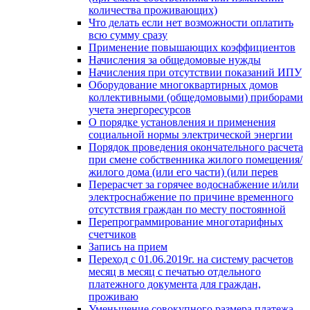
количества проживающих)
Что делать если нет возможности оплатить
всю сумму сразу
Применение повышающих коэффициентов
Начисления за общедомовые нужды
Начисления при отсутствии показаний ИПУ
Оборудование многоквартирных домов
коллективными (общедомовыми) приборами
учета энергоресурсов
О порядке установления и применения
социальной нормы электрической энергии
Порядок проведения окончательного расчета
при смене собственника жилого помещения/
жилого дома (или его части) (или перев
Перерасчет за горячее водоснабжение и/или
электроснабжение по причине временного
отсутствия граждан по месту постоянной
Перепрограммирование многотарифных
счетчиков
Запись на прием
Переход с 01.06.2019г. на систему расчетов
месяц в месяц с печатью отдельного
платежного документа для граждан,
проживаю
Уменьшение совокупного размера платежа