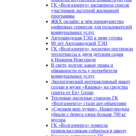
ГК «Волгаэнерго» расширила список
участников льготной жилищной
программы
ЖКХ онлайн: в чём преимущество
цифровых сервисов для пользователей
коммунальных услуг
Автозаводская ТЭЦ к зиме готова
90 лет Автозаводской ТЭЦ
ГК «Волгаэнерго» досрочно построила
теплотрассы к двум детским садам
в Нижнем Новгороде
В свете долгов: какие права и
обязанности есть у потребителя
коммунальных услуг
Экологический интерактивный макет
создан в музее «Кварки» на средства
гранта от En+ Group
Тепловые насосные станции ГК
«Волгаэнерго» стали арт-объектами
«Сделаем мир лучше». Нижегородцы
убрали с берега озера больше 700 кг
мусора
ГК «Волгаэнерго» помогла
первоклассникам собраться в школу