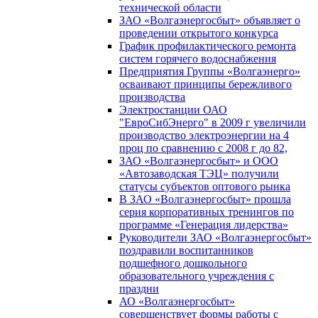
технической области
ЗАО «Волгаэнергосбыт» объявляет о
проведении открытого конкурса
График профилактического ремонта
систем горячего водоснабжения
Предприятия Группы «Волгаэнерго»
осваивают принципы бережливого
производства
Электростанции ОАО
"ЕвроСибЭнерго" в 2009 г увеличили
производство электроэнергии на 4
проц по сравнению с 2008 г до 82,
ЗАО «Волгаэнергосбыт» и ООО
«Автозаводская ТЭЦ» получили
статусы субъектов оптового рынка
В ЗАО «Волгаэнергосбыт» прошла
серия корпоративных тренингов по
программе «Генерация лидерства»
Руководители ЗАО «Волгаэнергосбыт»
поздравили воспитанников
подшефного дошкольного
образовательного учреждения с
праздни
АО «Волгаэнергосбыт»
совершенствует формы работы с