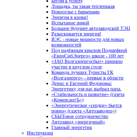
Бегом к успеху
Лошадка, ты такая тепленькая
Новоселье с барьерами
Энергия в крови!
Испытание зимой
Большое будущее автозаводской ТЭЦ
Разыскивается энергия!
ВЭС - новые мощности для новых
возможностей
Под надёжным крылом Подшефной
«ЕвроСибЭнерго» школе - 100 лет
«ЗАО Волгаэнергосбыт» приняло
участие в круглом столе
Команда лучших Туристы ГК
«Волгаэнерго» - первые в области
Денис и Евгений Федоровы:
Энергетику для нас выбрал папа.
«Стабильность и развитие» (газета
«КомерсантЪ»)
«Энергетическое «сердце» бьется
ровно» (газета «Автозаводец»)
СБЫТовое сотрудничество
Автозавод «энергичный»
Главный энергетик
Инструкции