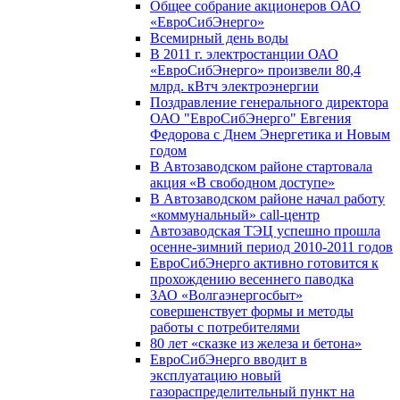
Общее собрание акционеров ОАО
«ЕвроСибЭнерго»
Всемирный день воды
В 2011 г. электростанции ОАО
«ЕвроСибЭнерго» произвели 80,4
млрд. кВтч электроэнергии
Поздравление генерального директора
ОАО "ЕвроСибЭнерго" Евгения
Федорова с Днем Энергетика и Новым
годом
В Автозаводском районе стартовала
акция «В свободном доступе»
В Автозаводском районе начал работу
«коммунальный» call-центр
Автозаводская ТЭЦ успешно прошла
осенне-зимний период 2010-2011 годов
ЕвроСибЭнерго активно готовится к
прохождению весеннего паводка
ЗАО «Волгаэнергосбыт»
совершенствует формы и методы
работы с потребителями
80 лет «сказке из железа и бетона»
ЕвроСибЭнерго вводит в
эксплуатацию новый
газораспределительный пункт на