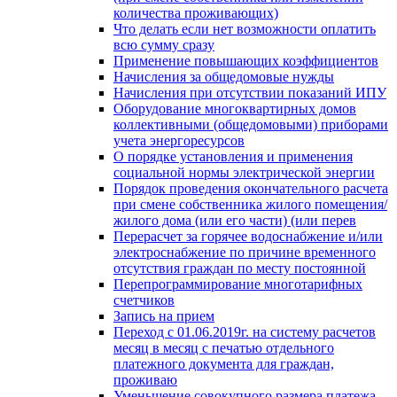
количества проживающих)
Что делать если нет возможности оплатить
всю сумму сразу
Применение повышающих коэффициентов
Начисления за общедомовые нужды
Начисления при отсутствии показаний ИПУ
Оборудование многоквартирных домов
коллективными (общедомовыми) приборами
учета энергоресурсов
О порядке установления и применения
социальной нормы электрической энергии
Порядок проведения окончательного расчета
при смене собственника жилого помещения/
жилого дома (или его части) (или перев
Перерасчет за горячее водоснабжение и/или
электроснабжение по причине временного
отсутствия граждан по месту постоянной
Перепрограммирование многотарифных
счетчиков
Запись на прием
Переход с 01.06.2019г. на систему расчетов
месяц в месяц с печатью отдельного
платежного документа для граждан,
проживаю
Уменьшение совокупного размера платежа