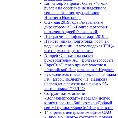
En+ Group направит более 740 млн
рублей на обеспечение надежного
теплоснабжения двух районов
Нижнего Новгорода
С 27 мая 2019 года Генеральным
директором АО «Волгаэнергосбыт»
назначен Андрей Рачковский.
Перерасчет тарифов за март 2019 г.
На источниках подготовки горячей
воды компании «Автозаводская ТЭЦ»
все нормы выдерживаются
Андрей Орлихин назначен
руководителем АО «Волгаэнергосбыт»
ЕвроСибЭнерго примет участие в
«Российской Энергетической Неделе»
Руководитель нижегородского филиала
ГК «ЕвроСибЭнерго» Н. Назарова
награждена памятным знаком к 95-
летию плана ГОЭЛРО
Сотрудники компании
«Волгаэнергосбыт» передали новую
книгу проекта «Библиотека «Добрый
свет» Группы «ЕвроСибЭнерго» в ни
14 апреля в центральном офисе ОАО
«ЕвроСибЭнерго» состоялась прямая