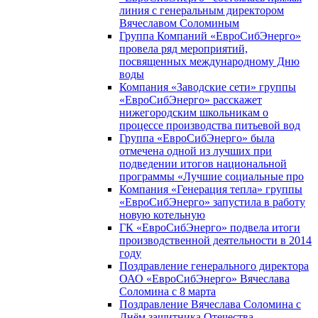
линия с генеральным директором
Вячеславом Соломиным
Группа Компаний «ЕвроСибЭнерго»
провела ряд мероприятий,
посвященных международному Дню
воды
Компания «Заводские сети» группы
«ЕвроСибЭнерго» расскажет
нижегородским школьникам о
процессе производства питьевой вод
Группа «ЕвроСибЭнерго» была
отмечена одной из лучших при
подведении итогов национальной
программы «Лучшие социальные про
Компания «Генерация тепла» группы
«ЕвроСибЭнерго» запустила в работу
новую котельную
ГК «ЕвроСибЭнерго» подвела итоги
производственной деятельности в 2014
году
Поздравление генерального директора
ОАО «ЕвроСибЭнерго» Вячеслава
Соломина с 8 марта
Поздравление Вячеслава Соломина с
Днём защитника Отечества