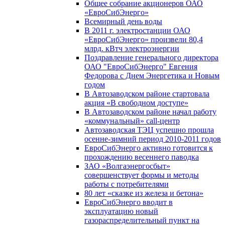
Общее собрание акционеров ОАО
«ЕвроСибЭнерго»
Всемирный день воды
В 2011 г. электростанции ОАО
«ЕвроСибЭнерго» произвели 80,4
млрд. кВтч электроэнергии
Поздравление генерального директора
ОАО "ЕвроСибЭнерго" Евгения
Федорова с Днем Энергетика и Новым
годом
В Автозаводском районе стартовала
акция «В свободном доступе»
В Автозаводском районе начал работу
«коммунальный» call-центр
Автозаводская ТЭЦ успешно прошла
осенне-зимний период 2010-2011 годов
ЕвроСибЭнерго активно готовится к
прохождению весеннего паводка
ЗАО «Волгаэнергосбыт»
совершенствует формы и методы
работы с потребителями
80 лет «сказке из железа и бетона»
ЕвроСибЭнерго вводит в
эксплуатацию новый
газораспределительный пункт на