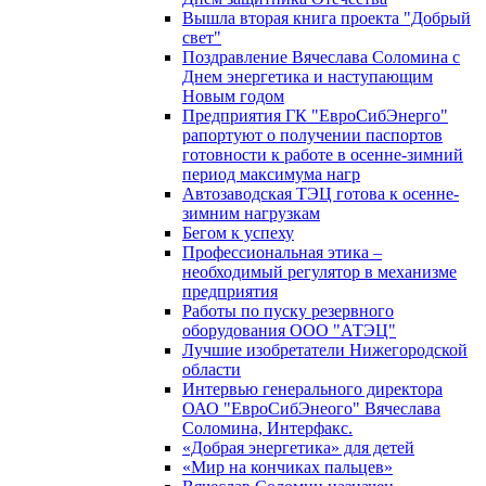
Вышла вторая книга проекта "Добрый
свет"
Поздравление Вячеслава Соломина с
Днем энергетика и наступающим
Новым годом
Предприятия ГК "ЕвроСибЭнерго"
рапортуют о получении паспортов
готовности к работе в осенне-зимний
период максимума нагр
Автозаводская ТЭЦ готова к осенне-
зимним нагрузкам
Бегом к успеху
Профессиональная этика –
необходимый регулятор в механизме
предприятия
Работы по пуску резервного
оборудования ООО "АТЭЦ"
Лучшие изобретатели Нижегородской
области
Интервью генерального директора
ОАО "ЕвроСибЭнеого" Вячеслава
Соломина, Интерфакс.
«Добрая энергетика» для детей
«Мир на кончиках пальцев»