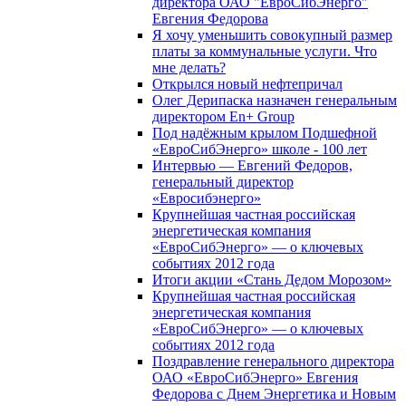
директора ОАО "ЕвроСибЭнерго"
Евгения Федорова
Я хочу уменьшить совокупный размер
платы за коммунальные услуги. Что
мне делать?
Открылся новый нефтепричал
Олег Дерипаска назначен генеральным
директором En+ Group
Под надёжным крылом Подшефной
«ЕвроСибЭнерго» школе - 100 лет
Интервью — Евгений Федоров,
генеральный директор
«Евросибэнерго»
Крупнейшая частная российская
энергетическая компания
«ЕвроСибЭнерго» — о ключевых
событиях 2012 года
Итоги акции «Стань Дедом Морозом»
Крупнейшая частная российская
энергетическая компания
«ЕвроСибЭнерго» — о ключевых
событиях 2012 года
Поздравление генерального директора
ОАО «ЕвроСибЭнерго» Евгения
Федорова с Днем Энергетика и Новым