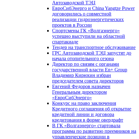
Автозаводской ТЭЦ
ЕвроСибЭнерго и China Yangtze Power
договорились о совместной
реализации гидроэнергетических
проектов в России
Спортсмены ГК «Волгаэнерго»
успешно выступили на областной
спартакиаде
Тендер на транспортное обслуживание
ГРС Автозаводской ТЭЦ запустят до
начала отопительного сезона
Директор по связям с органами
государственной власти En+ Group
Владимир Кирюхин избран
председателем совета директоров
Евгений Федоров назначен
Генеральным директором
«ЕвроСибЭнерго»
Конкурс на право заключения
Кредитного соглашения об открытие
кредитной линии и договора
кредитования в форме овердрафт
В ГК «Волгаэнерго» стартовала
программа по развитию преемников на
управленческие позиции в