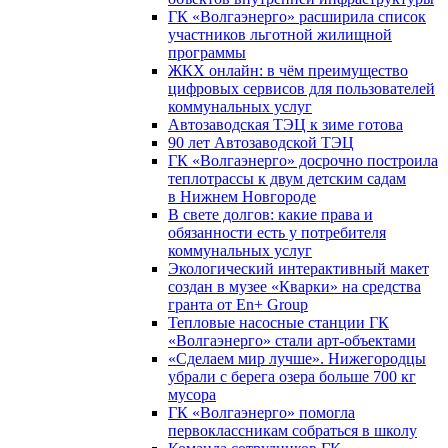
ГК «Волгаэнерго» расширила список
участников льготной жилищной
программы
ЖКХ онлайн: в чём преимущество
цифровых сервисов для пользователей
коммунальных услуг
Автозаводская ТЭЦ к зиме готова
90 лет Автозаводской ТЭЦ
ГК «Волгаэнерго» досрочно построила
теплотрассы к двум детским садам
в Нижнем Новгороде
В свете долгов: какие права и
обязанности есть у потребителя
коммунальных услуг
Экологический интерактивный макет
создан в музее «Кварки» на средства
гранта от En+ Group
Тепловые насосные станции ГК
«Волгаэнерго» стали арт-объектами
«Сделаем мир лучше». Нижегородцы
убрали с берега озера больше 700 кг
мусора
ГК «Волгаэнерго» помогла
первоклассникам собраться в школу