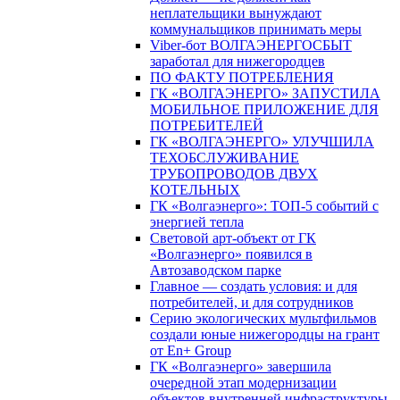
неплательщики вынуждают
коммунальщиков принимать меры
Viber-бот ВОЛГАЭНЕРГОСБЫТ
заработал для нижегородцев
ПО ФАКТУ ПОТРЕБЛЕНИЯ
ГК «ВОЛГАЭНЕРГО» ЗАПУСТИЛА
МОБИЛЬНОЕ ПРИЛОЖЕНИЕ ДЛЯ
ПОТРЕБИТЕЛЕЙ
ГК «ВОЛГАЭНЕРГО» УЛУЧШИЛА
ТЕХОБСЛУЖИВАНИЕ
ТРУБОПРОВОДОВ ДВУХ
КОТЕЛЬНЫХ
ГК «Волгаэнерго»: ТОП-5 событий с
энергией тепла
Световой арт-объект от ГК
«Волгаэнерго» появился в
Автозаводском парке
Главное — создать условия: и для
потребителей, и для сотрудников
Серию экологических мультфильмов
создали юные нижегородцы на грант
от En+ Group
ГК «Волгаэнерго» завершила
очередной этап модернизации
объектов внутренней инфраструктуры