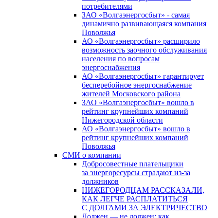
потребителями
ЗАО «Волгаэнергосбыт» - самая
динамично развивающаяся компания
Поволжья
АО «Волгаэнергосбыт» расширило
возможность заочного обслуживания
населения по вопросам
энергоснабжения
АО «Волгаэнергосбыт» гарантирует
бесперебойное энергоснабжение
жителей Московского района
ЗАО «Волгаэнергосбыт» вошло в
рейтинг крупнейших компаний
Нижегородской области
АО «Волгаэнергосбыт» вошло в
рейтинг крупнейших компаний
Поволжья
СМИ о компании
Добросовестные плательщики
за энергоресурсы страдают из-за
должников
НИЖЕГОРОДЦАМ РАССКАЗАЛИ,
КАК ЛЕГЧЕ РАСПЛАТИТЬСЯ
С ДОЛГАМИ ЗА ЭЛЕКТРИЧЕСТВО
Должен — не должен: как