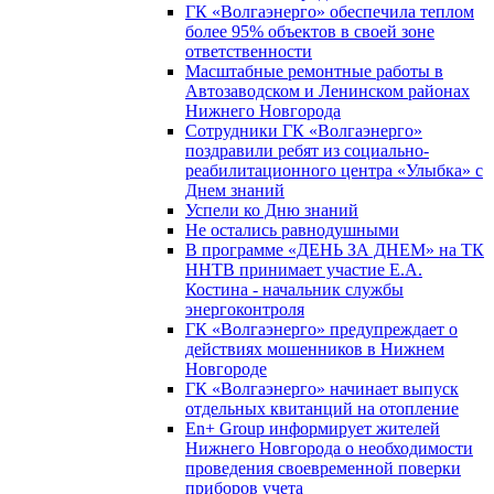
ГК «Волгаэнерго» обеспечила теплом
более 95% объектов в своей зоне
ответственности
Масштабные ремонтные работы в
Автозаводском и Ленинском районах
Нижнего Новгорода
Сотрудники ГК «Волгаэнерго»
поздравили ребят из социально-
реабилитационного центра «Улыбка» с
Днем знаний
Успели ко Дню знаний
Не остались равнодушными
В программе «ДЕНЬ ЗА ДНЕМ» на ТК
ННТВ принимает участие Е.А.
Костина - начальник службы
энергоконтроля
ГК «Волгаэнерго» предупреждает о
действиях мошенников в Нижнем
Новгороде
ГК «Волгаэнерго» начинает выпуск
отдельных квитанций на отопление
En+ Group информирует жителей
Нижнего Новгорода о необходимости
проведения своевременной поверки
приборов учета