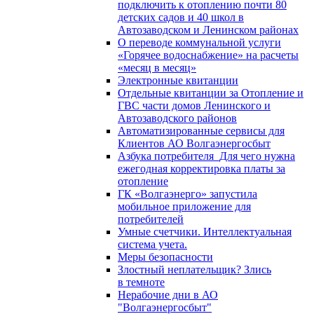
подключить к отоплению почти 80
детских садов и 40 школ в
Автозаводском и Ленинском районах
О переводе коммунальной услуги
«Горячее водоснабжение» на расчеты
«месяц в месяц»
Электронные квитанции
Отдельные квитанции за Отопление и
ГВС части домов Ленинского и
Автозаводского районов
Автоматизированные сервисы для
Клиентов АО Волгаэнергосбыт
Азбука потребителя_Для чего нужна
ежегодная корректировка платы за
отопление
ГК «Волгаэнерго» запустила
мобильное приложение для
потребителей
Умные счетчики. Интеллектуальная
система учета.
Меры безопасности
Злостный неплательщик? Злись
в темноте
Нерабочие дни в АО
"Волгаэнергосбыт"