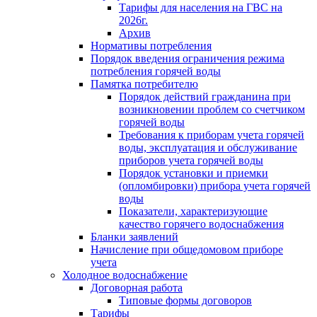
Тарифы для населения на ГВС на
2026г.
Архив
Нормативы потребления
Порядок введения ограничения режима
потребления горячей воды
Памятка потребителю
Порядок действий гражданина при
возникновении проблем со счетчиком
горячей воды
Требования к приборам учета горячей
воды, эксплуатация и обслуживание
приборов учета горячей воды
Порядок установки и приемки
(опломбировки) прибора учета горячей
воды
Показатели, характеризующие
качество горячего водоснабжения
Бланки заявлений
Начисление при общедомовом приборе
учета
Холодное водоснабжение
Договорная работа
Типовые формы договоров
Тарифы