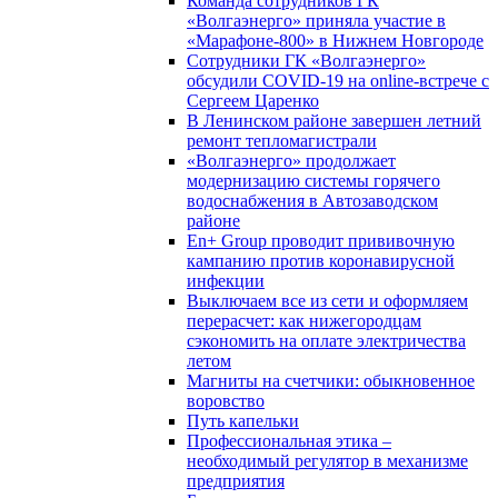
Команда сотрудников ГК
«Волгаэнерго» приняла участие в
«Марафоне-800» в Нижнем Новгороде
Сотрудники ГК «Волгаэнерго»
обсудили COVID-19 на online-встрече с
Сергеем Царенко
В Ленинском районе завершен летний
ремонт тепломагистрали
«Волгаэнерго» продолжает
модернизацию системы горячего
водоснабжения в Автозаводском
районе
En+ Group проводит прививочную
кампанию против коронавирусной
инфекции
Выключаем все из сети и оформляем
перерасчет: как нижегородцам
сэкономить на оплате электричества
летом
Магниты на счетчики: обыкновенное
воровство
Путь капельки
Профессиональная этика –
необходимый регулятор в механизме
предприятия