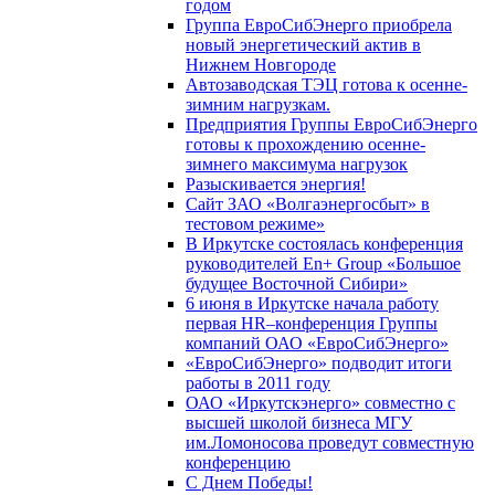
годом
Группа ЕвроСибЭнерго приобрела
новый энергетический актив в
Нижнем Новгороде
Автозаводская ТЭЦ готова к осенне-
зимним нагрузкам.
Предприятия Группы ЕвроСибЭнерго
готовы к прохождению осенне-
зимнего максимума нагрузок
Разыскивается энергия!
Сайт ЗАО «Волгаэнергосбыт» в
тестовом режиме»
В Иркутске состоялась конференция
руководителей En+ Group «Большое
будущее Восточной Сибири»
6 июня в Иркутске начала работу
первая HR–конференция Группы
компаний ОАО «ЕвроСибЭнерго»
«ЕвроСибЭнерго» подводит итоги
работы в 2011 году
ОАО «Иркутскэнерго» совместно с
высшей школой бизнеса МГУ
им.Ломоносова проведут совместную
конференцию
С Днем Победы!