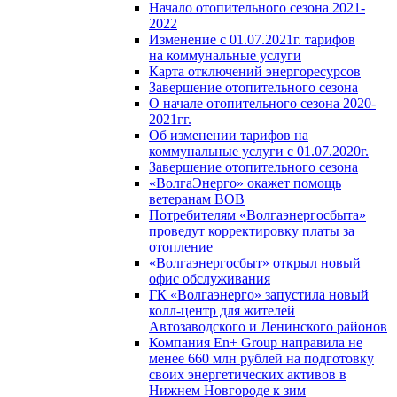
Начало отопительного сезона 2021-
2022
Изменение с 01.07.2021г. тарифов
на коммунальные услуги
Карта отключений энергоресурсов
Завершение отопительного сезона
О начале отопительного сезона 2020-
2021гг.
Об изменении тарифов на
коммунальные услуги с 01.07.2020г.
Завершение отопительного сезона
«ВолгаЭнерго» окажет помощь
ветеранам ВОВ
Потребителям «Волгаэнергосбыта»
проведут корректировку платы за
отопление
«Волгаэнергосбыт» открыл новый
офис обслуживания
ГК «Волгаэнерго» запустила новый
колл-центр для жителей
Автозаводского и Ленинского районов
Компания En+ Group направила не
менее 660 млн рублей на подготовку
своих энергетических активов в
Нижнем Новгороде к зим