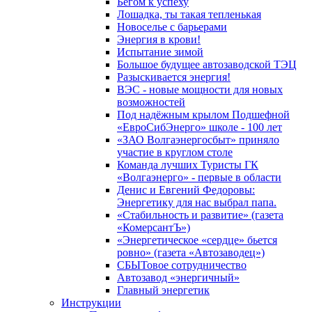
Бегом к успеху
Лошадка, ты такая тепленькая
Новоселье с барьерами
Энергия в крови!
Испытание зимой
Большое будущее автозаводской ТЭЦ
Разыскивается энергия!
ВЭС - новые мощности для новых
возможностей
Под надёжным крылом Подшефной
«ЕвроСибЭнерго» школе - 100 лет
«ЗАО Волгаэнергосбыт» приняло
участие в круглом столе
Команда лучших Туристы ГК
«Волгаэнерго» - первые в области
Денис и Евгений Федоровы:
Энергетику для нас выбрал папа.
«Стабильность и развитие» (газета
«КомерсантЪ»)
«Энергетическое «сердце» бьется
ровно» (газета «Автозаводец»)
СБЫТовое сотрудничество
Автозавод «энергичный»
Главный энергетик
Инструкции