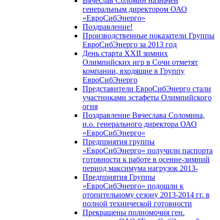
Вячеслав Соломин назначен
генеральным директором ОАО
«ЕвроСибЭнерго»
Поздравление!
Производственные показатели Группы
ЕвроСибЭнерго за 2013 год
День старта XXII зимних
Олимпийских игр в Сочи отметят
компании, входящие в Группу
ЕвроСибЭнерго
Представители ЕвроСибЭнерго стали
участниками эстафеты Олимпийского
огня
Поздравление Вячеслава Соломина,
и.о. генерального директора ОАО
«ЕвроСибЭнерго»
Предприятия группы
«ЕвроСибЭнерго» получили паспорта
готовности к работе в осенне-зимний
период максимума нагрузок 2013-
Предприятия Группы
«ЕвроСибЭнерго» подошли к
отопительному сезону 2013-2014 гг. в
полной технической готовности
Прекращены полномочия ген.