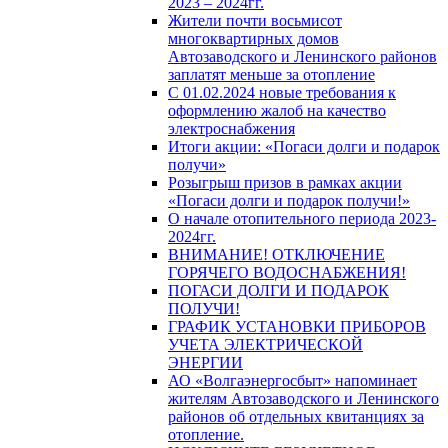
2023 – 2024гг.
Жители почти восьмисот
многоквартирных домов
Автозаводского и Ленинского районов
заплатят меньше за отопление
С 01.02.2024 новые требования к
оформлению жалоб на качество
электроснабжения
Итоги акции: «Погаси долги и подарок
получи»
Розыгрыш призов в рамках акции
«Погаси долги и подарок получи!»
О начале отопительного периода 2023-
2024гг.
ВНИМАНИЕ! ОТКЛЮЧЕНИЕ
ГОРЯЧЕГО ВОДОСНАБЖЕНИЯ!
ПОГАСИ ДОЛГИ И ПОДАРОК
ПОЛУЧИ!
ГРАФИК УСТАНОВКИ ПРИБОРОВ
УЧЕТА ЭЛЕКТРИЧЕСКОЙ
ЭНЕРГИИ
АО «Волгаэнергосбыт» напоминает
жителям Автозаводского и Ленинского
районов об отдельных квитанциях за
отопление.