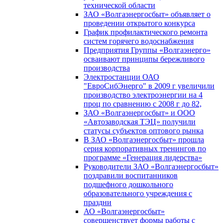
технической области
ЗАО «Волгаэнергосбыт» объявляет о
проведении открытого конкурса
График профилактического ремонта
систем горячего водоснабжения
Предприятия Группы «Волгаэнерго»
осваивают принципы бережливого
производства
Электростанции ОАО
"ЕвроСибЭнерго" в 2009 г увеличили
производство электроэнергии на 4
проц по сравнению с 2008 г до 82,
ЗАО «Волгаэнергосбыт» и ООО
«Автозаводская ТЭЦ» получили
статусы субъектов оптового рынка
В ЗАО «Волгаэнергосбыт» прошла
серия корпоративных тренингов по
программе «Генерация лидерства»
Руководители ЗАО «Волгаэнергосбыт»
поздравили воспитанников
подшефного дошкольного
образовательного учреждения с
праздни
АО «Волгаэнергосбыт»
совершенствует формы работы с