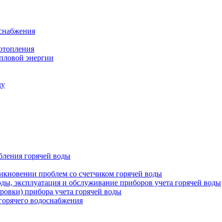
оснабжения
 отопления
епловой энергии
ду
бления горячей воды
икновении проблем со счетчиком горячей воды
оды, эксплуатация и обслуживание приборов учета горячей воды
ровки) прибора учета горячей воды
 горячего водоснабжения