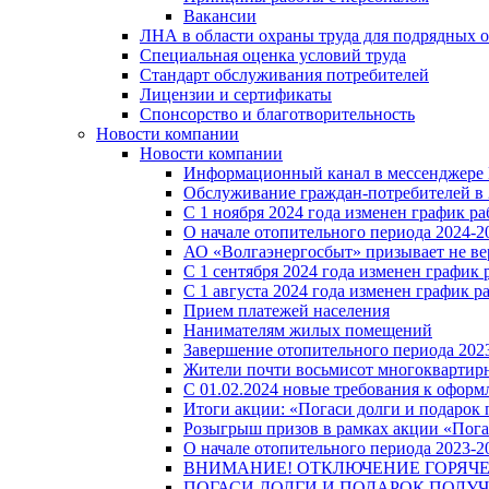
Вакансии
ЛНА в области охраны труда для подрядных 
Специальная оценка условий труда
Стандарт обслуживания потребителей
Лицензии и сертификаты
Спонсорство и благотворительность
Новости компании
Новости компании
Информационный канал в мессенджере
Обслуживание граждан-потребителей в 
С 1 ноября 2024 года изменен график 
О начале отопительного периода 2024-20
АО «Волгаэнергосбыт» призывает не ве
С 1 сентября 2024 года изменен графи
С 1 августа 2024 года изменен график 
Прием платежей населения
Нанимателям жилых помещений
Завершение отопительного периода 2023
Жители почти восьмисот многоквартирн
С 01.02.2024 новые требования к оформ
Итоги акции: «Погаси долги и подарок
Розыгрыш призов в рамках акции «Пога
О начале отопительного периода 2023-20
ВНИМАНИЕ! ОТКЛЮЧЕНИЕ ГОРЯЧ
ПОГАСИ ДОЛГИ И ПОДАРОК ПОЛУЧ