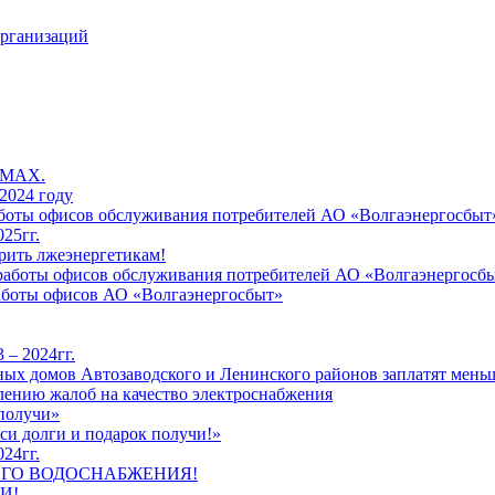
организаций
 MAX.
2024 году
работы офисов обслуживания потребителей АО «Волгаэнергосбыт
25гг.
рить лжеэнергетикам!
к работы офисов обслуживания потребителей АО «Волгаэнергосб
работы офисов АО «Волгаэнергосбыт»
 – 2024гг.
ых домов Автозаводского и Ленинского районов заплатят меньш
лению жалоб на качество электроснабжения
 получи»
си долги и подарок получи!»
24гг.
ЕГО ВОДОСНАБЖЕНИЯ!
И!