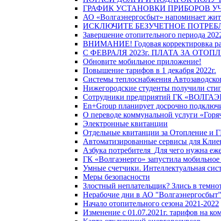
ГРАФИК УСТАНОВКИ ПРИБОРОВ У
АО «Волгаэнергосбыт» напоминает жите
ИСКЛЮЧИТЕ БЕЗУЧЕТНОЕ ПОТРЕБ
Завершение отопительного периода 2022
ВНИМАНИЕ! Годовая корректировка разм
С ФЕВРАЛЯ 2023г. ПЛАТА ЗА ОТО
Обновите мобильное приложение!
Повышение тарифов в 1 декабря 2022г.
Системы теплоснабжения Автозаводског
Нижегородские студенты получили стип
Сотрудники предприятий ГК «ВОЛГАЭНЕ
En+Group планирует досрочно подключи
О переводе коммунальной услуги «Горяч
Электронные квитанции
Отдельные квитанции за Отопление и Г
Автоматизированные сервисы для Клие
Азбука потребителя_Для чего нужна еже
ГК «Волгаэнерго» запустила мобильное
Умные счетчики. Интеллектуальная сист
Меры безопасности
Злостный неплательщик? Злись в темно
Нерабочие дни в АО "Волгаэнергосбыт
Начало отопительного сезона 2021-2022
Изменение с 01.07.2021г. тарифов на к