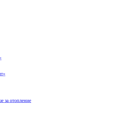
»
ыт»
е за отопление