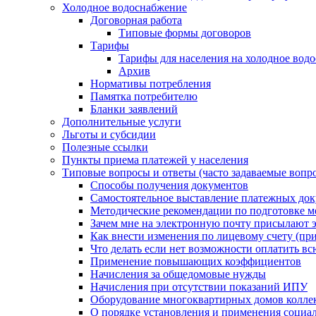
Холодное водоснабжение
Договорная работа
Типовые формы договоров
Тарифы
Тарифы для населения на холодное водо
Архив
Нормативы потребления
Памятка потребителю
Бланки заявлений
Дополнительные услуги
Льготы и субсидии
Полезные ссылки
Пункты приема платежей у населения
Типовые вопросы и ответы (часто задаваемые вопр
Способы получения документов
Самостоятельное выставление платежных док
Методические рекомендации по подготовке ме
Зачем мне на электронную почту присылают э
Как внести изменения по лицевому счету (п
Что делать если нет возможности оплатить вс
Применение повышающих коэффициентов
Начисления за общедомовые нужды
Начисления при отсутствии показаний ИПУ
Оборудование многоквартирных домов колле
О порядке установления и применения социа