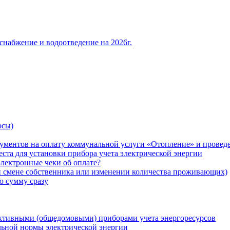
снабжение и водоотведение на 2026г.
осы)
ументов на оплату коммунальной услуги «Отопление» и проведе
ста для установки прибора учета электрической энергии
лектронные чеки об оплате?
ри смене собственника или изменении количества проживающих)
ю сумму сразу
ктивными (общедомовыми) приборами учета энергоресурсов
льной нормы электрической энергии