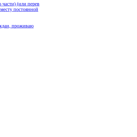
 части) (или перев
 месту постоянной
раждан, проживаю