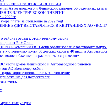
ЧЕТА ЭЛЕКТРИЧЕСКОЙ ЭНЕРГИИ
лям Автозаводского и Ленинского районов об отдельных квитан
ЛЕНИЕ ЭЛЕКТРИЧЕСКОЙ ЭНЕРГИИ
 – 2023гг.
ера платы за отопление за 2022 год!
ПЛЕНИЕ БУДЕТ ВЫСТАВЛЯТЬСЯ В КВИТАНЦИЯХ АО «ВОЛ
о района готовы к отопительному сезону
ендии от En+ Group
РГО» компании En+ Group организовали благотворительную а
ть к отоплению почти 80 детских садов и 40 школ в Автозавод
ее водоснабжение» на расчеты «месяц в месяц»
ВС части домов Ленинского и Автозаводского районов
нтов АО Волгаэнергосбыт
годная корректировка платы за отопление
 приложение для потребителей
ема учета.
те
"
оммунальные услуги