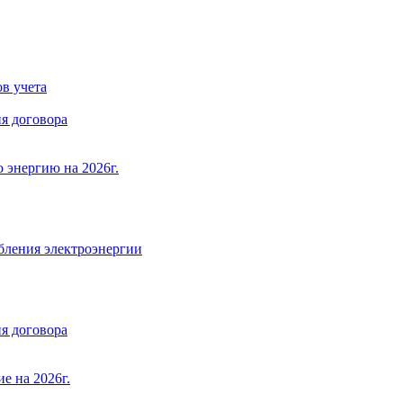
в учета
я договора
 энергию на 2026г.
бления электроэнергии
я договора
е на 2026г.