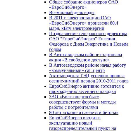
Общее собрание акционеров ОАО
«ЕвроСибЭнерго»
Всемирный день воды
В 2011 г. электростанции ОАО
«ЕвроСибЭнерго» произвели 80,4
млрд. кВтч электроэнергии
Поздравление генерального директора
ОАО "ЕвроСибЭнерго" Евгения
Федорова с Днем Энергетика и Новым
годом
В Автозаводском районе стартовала
акция «В свободном доступе»
В Автозаводском районе начал работу
«коммунальный» call-центр
Автозаводская ТЭЦ успешно прошла
осенне-зимний период 2010-2011 годов
ЕвроСибЭнерго активно готовится к
прохождению весеннего паводка
ЗАО «Волгаэнергосбыт»
совершенствует формы и методы
работы с потребителями
80 лет «сказке из железа и бетона»
ЕвроСибЭнерго вводит в
эксплуатацию новый
газораспределительный пункт на