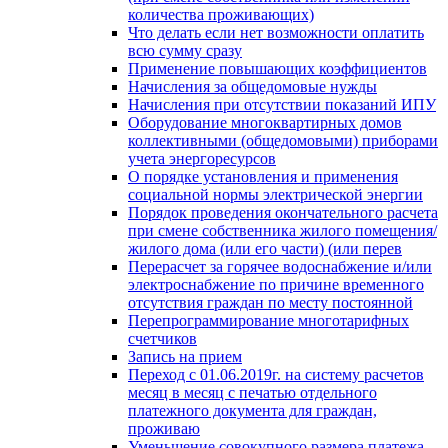
количества проживающих)
Что делать если нет возможности оплатить
всю сумму сразу
Применение повышающих коэффициентов
Начисления за общедомовые нужды
Начисления при отсутствии показаний ИПУ
Оборудование многоквартирных домов
коллективными (общедомовыми) приборами
учета энергоресурсов
О порядке установления и применения
социальной нормы электрической энергии
Порядок проведения окончательного расчета
при смене собственника жилого помещения/
жилого дома (или его части) (или перев
Перерасчет за горячее водоснабжение и/или
электроснабжение по причине временного
отсутствия граждан по месту постоянной
Перепрограммирование многотарифных
счетчиков
Запись на прием
Переход с 01.06.2019г. на систему расчетов
месяц в месяц с печатью отдельного
платежного документа для граждан,
проживаю
Уменьшение совокупного размера платежа