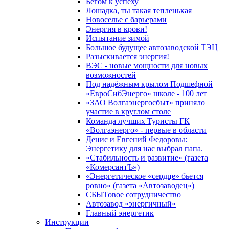
Бегом к успеху
Лошадка, ты такая тепленькая
Новоселье с барьерами
Энергия в крови!
Испытание зимой
Большое будущее автозаводской ТЭЦ
Разыскивается энергия!
ВЭС - новые мощности для новых
возможностей
Под надёжным крылом Подшефной
«ЕвроСибЭнерго» школе - 100 лет
«ЗАО Волгаэнергосбыт» приняло
участие в круглом столе
Команда лучших Туристы ГК
«Волгаэнерго» - первые в области
Денис и Евгений Федоровы:
Энергетику для нас выбрал папа.
«Стабильность и развитие» (газета
«КомерсантЪ»)
«Энергетическое «сердце» бьется
ровно» (газета «Автозаводец»)
СБЫТовое сотрудничество
Автозавод «энергичный»
Главный энергетик
Инструкции