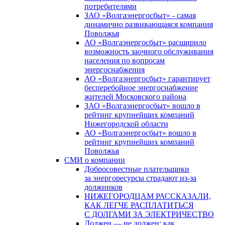
потребителями
ЗАО «Волгаэнергосбыт» - самая
динамично развивающаяся компания
Поволжья
АО «Волгаэнергосбыт» расширило
возможность заочного обслуживания
населения по вопросам
энергоснабжения
АО «Волгаэнергосбыт» гарантирует
бесперебойное энергоснабжение
жителей Московского района
ЗАО «Волгаэнергосбыт» вошло в
рейтинг крупнейших компаний
Нижегородской области
АО «Волгаэнергосбыт» вошло в
рейтинг крупнейших компаний
Поволжья
СМИ о компании
Добросовестные плательщики
за энергоресурсы страдают из-за
должников
НИЖЕГОРОДЦАМ РАССКАЗАЛИ,
КАК ЛЕГЧЕ РАСПЛАТИТЬСЯ
С ДОЛГАМИ ЗА ЭЛЕКТРИЧЕСТВО
Должен — не должен: как