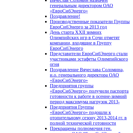
Вячеслав Соломин назначен
генеральным директором ОАО
«ЕвроСибЭнерго»
Поздравление!
Производственные показатели Группы
ЕвроСибЭнерго за 2013 год
День старта XXII зимних
Олимпийских игр в Сочи отметят
компании, входящие в Группу
ЕвроСибЭнерго
Представители ЕвроСибЭнерго стали
участниками эстафеты Олимпийского
огня
Поздравление Вячеслава Соломина,
и.о. генерального директора ОАО
«ЕвроСибЭнерго»
Предприятия группы
«ЕвроСибЭнерго» получили паспорта
готовности к работе в осенне-зимний
период максимума нагрузок 2013-
Предприятия Группы
«ЕвроСибЭнерго» подошли к
отопительному сезону 2013-2014 гг. в
полной технической готовности
Прекращены полномочия ген.