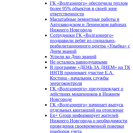
ГК «Волгаэнерго» обеспечила теплом
более 95% объектов в своей зоне
ответственности
Масштабные ремонтные работы в
Автозаводском и Ленинском районах
Нижнего Новгорода
Сотрудники ГК «Волгаэнерго»
поздравили ребят из социально-
реабилитационного центра «Улыбка» с
Днем знаний
Успели ко Дню знаний
Не остались равнодушными
В программе «ДЕНЬ ЗА ДНЕМ» на ТК
ННТВ принимает участие Е.А.
Костина - начальник службы
энергоконтроля
ГК «Волгаэнерго» предупреждает о
действиях мошенников в Нижнем
Новгороде
ГК «Волгаэнерго» начинает выпуск
отдельных квитанций на отопление
En+ Group информирует жителей
Нижнего Новгорода о необходимости
проведения своевременной поверки
приборов учета