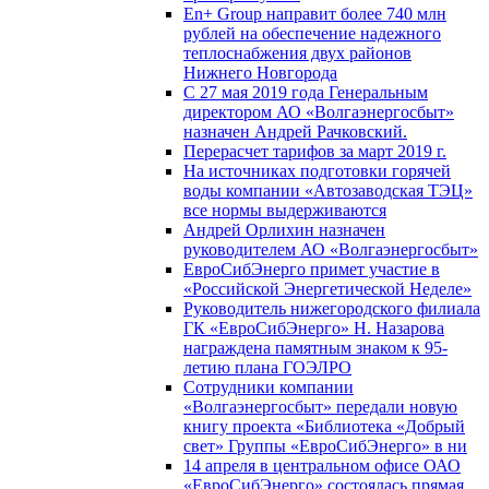
En+ Group направит более 740 млн
рублей на обеспечение надежного
теплоснабжения двух районов
Нижнего Новгорода
С 27 мая 2019 года Генеральным
директором АО «Волгаэнергосбыт»
назначен Андрей Рачковский.
Перерасчет тарифов за март 2019 г.
На источниках подготовки горячей
воды компании «Автозаводская ТЭЦ»
все нормы выдерживаются
Андрей Орлихин назначен
руководителем АО «Волгаэнергосбыт»
ЕвроСибЭнерго примет участие в
«Российской Энергетической Неделе»
Руководитель нижегородского филиала
ГК «ЕвроСибЭнерго» Н. Назарова
награждена памятным знаком к 95-
летию плана ГОЭЛРО
Сотрудники компании
«Волгаэнергосбыт» передали новую
книгу проекта «Библиотека «Добрый
свет» Группы «ЕвроСибЭнерго» в ни
14 апреля в центральном офисе ОАО
«ЕвроСибЭнерго» состоялась прямая