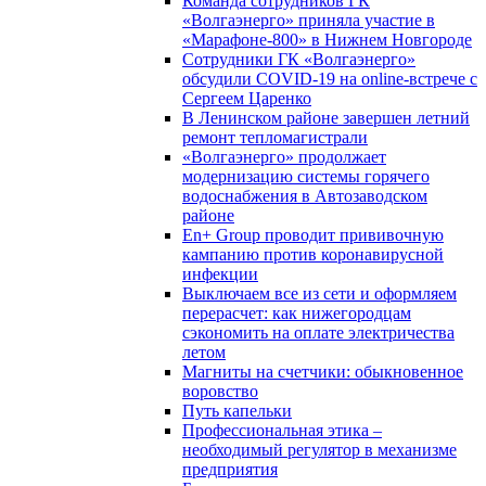
Команда сотрудников ГК
«Волгаэнерго» приняла участие в
«Марафоне-800» в Нижнем Новгороде
Сотрудники ГК «Волгаэнерго»
обсудили COVID-19 на online-встрече с
Сергеем Царенко
В Ленинском районе завершен летний
ремонт тепломагистрали
«Волгаэнерго» продолжает
модернизацию системы горячего
водоснабжения в Автозаводском
районе
En+ Group проводит прививочную
кампанию против коронавирусной
инфекции
Выключаем все из сети и оформляем
перерасчет: как нижегородцам
сэкономить на оплате электричества
летом
Магниты на счетчики: обыкновенное
воровство
Путь капельки
Профессиональная этика –
необходимый регулятор в механизме
предприятия