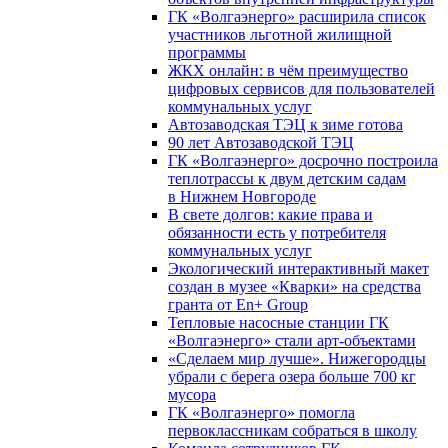
ГК «Волгаэнерго» расширила список
участников льготной жилищной
программы
ЖКХ онлайн: в чём преимущество
цифровых сервисов для пользователей
коммунальных услуг
Автозаводская ТЭЦ к зиме готова
90 лет Автозаводской ТЭЦ
ГК «Волгаэнерго» досрочно построила
теплотрассы к двум детским садам
в Нижнем Новгороде
В свете долгов: какие права и
обязанности есть у потребителя
коммунальных услуг
Экологический интерактивный макет
создан в музее «Кварки» на средства
гранта от En+ Group
Тепловые насосные станции ГК
«Волгаэнерго» стали арт-объектами
«Сделаем мир лучше». Нижегородцы
убрали с берега озера больше 700 кг
мусора
ГК «Волгаэнерго» помогла
первоклассникам собраться в школу