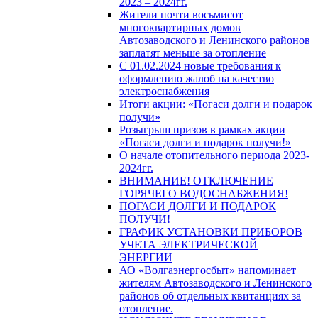
2023 – 2024гг.
Жители почти восьмисот
многоквартирных домов
Автозаводского и Ленинского районов
заплатят меньше за отопление
С 01.02.2024 новые требования к
оформлению жалоб на качество
электроснабжения
Итоги акции: «Погаси долги и подарок
получи»
Розыгрыш призов в рамках акции
«Погаси долги и подарок получи!»
О начале отопительного периода 2023-
2024гг.
ВНИМАНИЕ! ОТКЛЮЧЕНИЕ
ГОРЯЧЕГО ВОДОСНАБЖЕНИЯ!
ПОГАСИ ДОЛГИ И ПОДАРОК
ПОЛУЧИ!
ГРАФИК УСТАНОВКИ ПРИБОРОВ
УЧЕТА ЭЛЕКТРИЧЕСКОЙ
ЭНЕРГИИ
АО «Волгаэнергосбыт» напоминает
жителям Автозаводского и Ленинского
районов об отдельных квитанциях за
отопление.