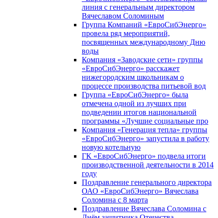
линия с генеральным директором
Вячеславом Соломиным
Группа Компаний «ЕвроСибЭнерго»
провела ряд мероприятий,
посвященных международному Дню
воды
Компания «Заводские сети» группы
«ЕвроСибЭнерго» расскажет
нижегородским школьникам о
процессе производства питьевой вод
Группа «ЕвроСибЭнерго» была
отмечена одной из лучших при
подведении итогов национальной
программы «Лучшие социальные про
Компания «Генерация тепла» группы
«ЕвроСибЭнерго» запустила в работу
новую котельную
ГК «ЕвроСибЭнерго» подвела итоги
производственной деятельности в 2014
году
Поздравление генерального директора
ОАО «ЕвроСибЭнерго» Вячеслава
Соломина с 8 марта
Поздравление Вячеслава Соломина с
Днём защитника Отечества