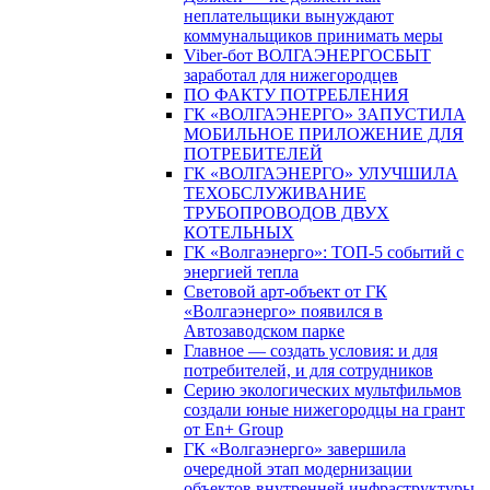
неплательщики вынуждают
коммунальщиков принимать меры
Viber-бот ВОЛГАЭНЕРГОСБЫТ
заработал для нижегородцев
ПО ФАКТУ ПОТРЕБЛЕНИЯ
ГК «ВОЛГАЭНЕРГО» ЗАПУСТИЛА
МОБИЛЬНОЕ ПРИЛОЖЕНИЕ ДЛЯ
ПОТРЕБИТЕЛЕЙ
ГК «ВОЛГАЭНЕРГО» УЛУЧШИЛА
ТЕХОБСЛУЖИВАНИЕ
ТРУБОПРОВОДОВ ДВУХ
КОТЕЛЬНЫХ
ГК «Волгаэнерго»: ТОП-5 событий с
энергией тепла
Световой арт-объект от ГК
«Волгаэнерго» появился в
Автозаводском парке
Главное — создать условия: и для
потребителей, и для сотрудников
Серию экологических мультфильмов
создали юные нижегородцы на грант
от En+ Group
ГК «Волгаэнерго» завершила
очередной этап модернизации
объектов внутренней инфраструктуры