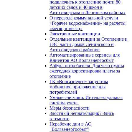
подключить к отоплению почти 80
детских садов и 40 школ в
Автозаводском и Ленинском районах
О переводе коммунальной услуги
«Горячее водоснабжение» на расчеты
«месяц в месяц»
Электронные квитанции
Отдельные квитанции за Отопление и
ГВС части домов Ленинского и
Автозаводского районов
Автоматизированные сервисы для
Клиентов АО Волгаэнергосбыт
Азбука потребителя_Для чего нужна
ежегодная корректировка платы за
отопление
ГК «Волгаэнерго» запустила
мобильное приложение для
потребителей
Умные счетчики. Интеллектуальная
система учета.
Меры безопасности
Злостный неплательщик? Злись
в темноте
Нерабочие дни в АО
"Волгаэнергосбыт"