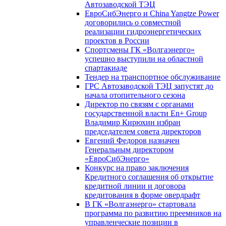
Автозаводской ТЭЦ
ЕвроСибЭнерго и China Yangtze Power
договорились о совместной
реализации гидроэнергетических
проектов в России
Спортсмены ГК «Волгаэнерго»
успешно выступили на областной
спартакиаде
Тендер на транспортное обслуживание
ГРС Автозаводской ТЭЦ запустят до
начала отопительного сезона
Директор по связям с органами
государственной власти En+ Group
Владимир Кирюхин избран
председателем совета директоров
Евгений Федоров назначен
Генеральным директором
«ЕвроСибЭнерго»
Конкурс на право заключения
Кредитного соглашения об открытие
кредитной линии и договора
кредитования в форме овердрафт
В ГК «Волгаэнерго» стартовала
программа по развитию преемников на
управленческие позиции в