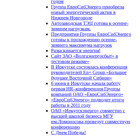
годом
Группа ЕвроСибЭнерго приобрела
новый энергетический актив в
Нижнем Новгороде
Автозаводская ТЭЦ готова к осенне-
зимним нагрузкам.
Предприятия Группы ЕвроСибЭнерго
готовы к прохождению осенне-
зимнего максимума нагрузок
Разыскивается энергия!
Сайт ЗАО «Волгаэнергосбыт» в
тестовом режиме»
В Иркутске состоялась конференция
руководителей En+ Group «Большое
будущее Восточной Сибири»
6 июня в Иркутске начала работу
первая HR–конференция Группы
компаний ОАО «ЕвроСибЭнерго»
«ЕвроСибЭнерго» подводит итоги
работы в 2011 году
ОАО «Иркутскэнерго» совместно с
высшей школой бизнеса МГУ
им.Ломоносова проведут совместную
конференцию
С Днем Победы!