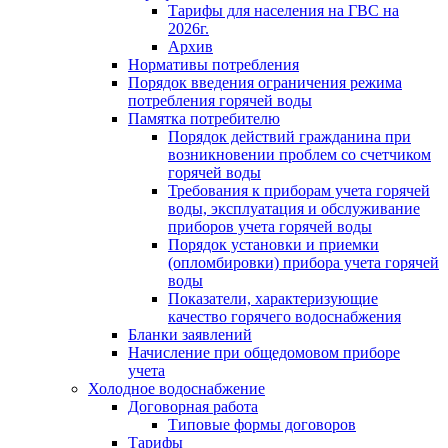
Тарифы для населения на ГВС на
2026г.
Архив
Нормативы потребления
Порядок введения ограничения режима
потребления горячей воды
Памятка потребителю
Порядок действий гражданина при
возникновении проблем со счетчиком
горячей воды
Требования к приборам учета горячей
воды, эксплуатация и обслуживание
приборов учета горячей воды
Порядок установки и приемки
(опломбировки) прибора учета горячей
воды
Показатели, характеризующие
качество горячего водоснабжения
Бланки заявлений
Начисление при общедомовом приборе
учета
Холодное водоснабжение
Договорная работа
Типовые формы договоров
Тарифы