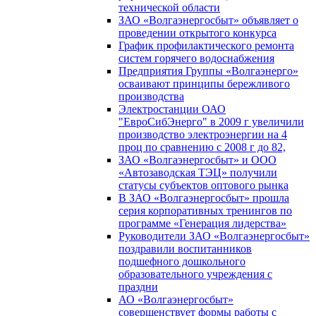
технической области
ЗАО «Волгаэнергосбыт» объявляет о
проведении открытого конкурса
График профилактического ремонта
систем горячего водоснабжения
Предприятия Группы «Волгаэнерго»
осваивают принципы бережливого
производства
Электростанции ОАО
"ЕвроСибЭнерго" в 2009 г увеличили
производство электроэнергии на 4
проц по сравнению с 2008 г до 82,
ЗАО «Волгаэнергосбыт» и ООО
«Автозаводская ТЭЦ» получили
статусы субъектов оптового рынка
В ЗАО «Волгаэнергосбыт» прошла
серия корпоративных тренингов по
программе «Генерация лидерства»
Руководители ЗАО «Волгаэнергосбыт»
поздравили воспитанников
подшефного дошкольного
образовательного учреждения с
праздни
АО «Волгаэнергосбыт»
совершенствует формы работы с