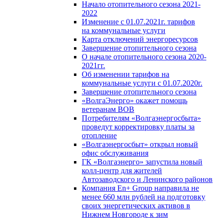
Начало отопительного сезона 2021-
2022
Изменение с 01.07.2021г. тарифов
на коммунальные услуги
Карта отключений энергоресурсов
Завершение отопительного сезона
О начале отопительного сезона 2020-
2021гг.
Об изменении тарифов на
коммунальные услуги с 01.07.2020г.
Завершение отопительного сезона
«ВолгаЭнерго» окажет помощь
ветеранам ВОВ
Потребителям «Волгаэнергосбыта»
проведут корректировку платы за
отопление
«Волгаэнергосбыт» открыл новый
офис обслуживания
ГК «Волгаэнерго» запустила новый
колл-центр для жителей
Автозаводского и Ленинского районов
Компания En+ Group направила не
менее 660 млн рублей на подготовку
своих энергетических активов в
Нижнем Новгороде к зим