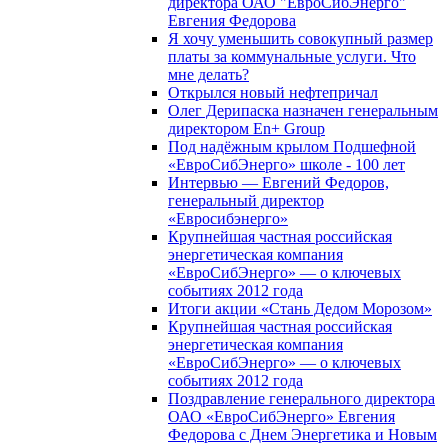
директора ОАО "ЕвроСибЭнерго"
Евгения Федорова
Я хочу уменьшить совокупный размер
платы за коммунальные услуги. Что
мне делать?
Открылся новый нефтепричал
Олег Дерипаска назначен генеральным
директором En+ Group
Под надёжным крылом Подшефной
«ЕвроСибЭнерго» школе - 100 лет
Интервью — Евгений Федоров,
генеральный директор
«Евросибэнерго»
Крупнейшая частная российская
энергетическая компания
«ЕвроСибЭнерго» — о ключевых
событиях 2012 года
Итоги акции «Стань Дедом Морозом»
Крупнейшая частная российская
энергетическая компания
«ЕвроСибЭнерго» — о ключевых
событиях 2012 года
Поздравление генерального директора
ОАО «ЕвроСибЭнерго» Евгения
Федорова с Днем Энергетика и Новым