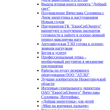
Вышла вторая книга проекта "Добрый
свет"
Поздравление Вячеслава Соломина с
Днем энергетика и наступающим
Новым годом
Предприятия ГК "ЕвроСибЭнерго"
рапортуют о получении паспортов
готовности к работе в осенне-зимний
период максимума нагр
Автозаводская ТЭЦ готова к осенне-
зимним нагрузкам
Бегом к успеху
Профессиональная этика –
необходимый регулятор в механизме
предприятия
Работы по пуску резервного
оборудования ООО "АТЭЦ"
Лучшие изобретатели Нижегородской
области
Интервью генерального директора
ОАО "ЕвроСибЭнеого" Вячеслава
Соломина, Интерфакс.
«Добрая энергетика» для детей
«Мир на кончиках пальцев»