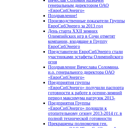
Вячеслав Соломин назначен
генеральным директором ОАО
«ЕвроСибЭнерго»
Поздравление!
Производственные показатели Группы
ЕвроСибЭнерго за 2013 год
День старта XXII зимних
Олимпийских игр в Сочи отметят
компании, входящие в Группу
ЕвроСибЭнерго
Представители ЕвроСибЭнерго стали
участниками эстафеты Олимпийского
огня
Поздравление Вячеслава Соломина,
и.о. генерального директора ОАО
«ЕвроСибЭнерго»
Предприятия группы
«ЕвроСибЭнерго» получили паспорта
готовности к работе в осенне-зимний
период максимума нагрузок 2013-
Предприятия Группы
«ЕвроСибЭнерго» подошли к
отопительному сезону 2013-2014 гг. в
полной технической готовности
Прекращены полномочия ген.