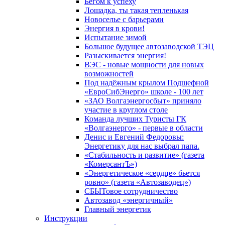
Бегом к успеху
Лошадка, ты такая тепленькая
Новоселье с барьерами
Энергия в крови!
Испытание зимой
Большое будущее автозаводской ТЭЦ
Разыскивается энергия!
ВЭС - новые мощности для новых
возможностей
Под надёжным крылом Подшефной
«ЕвроСибЭнерго» школе - 100 лет
«ЗАО Волгаэнергосбыт» приняло
участие в круглом столе
Команда лучших Туристы ГК
«Волгаэнерго» - первые в области
Денис и Евгений Федоровы:
Энергетику для нас выбрал папа.
«Стабильность и развитие» (газета
«КомерсантЪ»)
«Энергетическое «сердце» бьется
ровно» (газета «Автозаводец»)
СБЫТовое сотрудничество
Автозавод «энергичный»
Главный энергетик
Инструкции