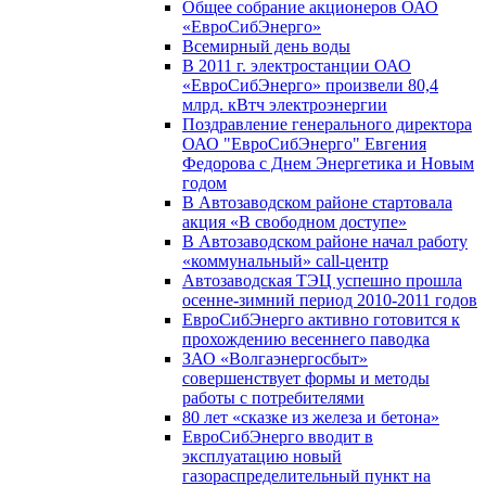
Общее собрание акционеров ОАО
«ЕвроСибЭнерго»
Всемирный день воды
В 2011 г. электростанции ОАО
«ЕвроСибЭнерго» произвели 80,4
млрд. кВтч электроэнергии
Поздравление генерального директора
ОАО "ЕвроСибЭнерго" Евгения
Федорова с Днем Энергетика и Новым
годом
В Автозаводском районе стартовала
акция «В свободном доступе»
В Автозаводском районе начал работу
«коммунальный» call-центр
Автозаводская ТЭЦ успешно прошла
осенне-зимний период 2010-2011 годов
ЕвроСибЭнерго активно готовится к
прохождению весеннего паводка
ЗАО «Волгаэнергосбыт»
совершенствует формы и методы
работы с потребителями
80 лет «сказке из железа и бетона»
ЕвроСибЭнерго вводит в
эксплуатацию новый
газораспределительный пункт на