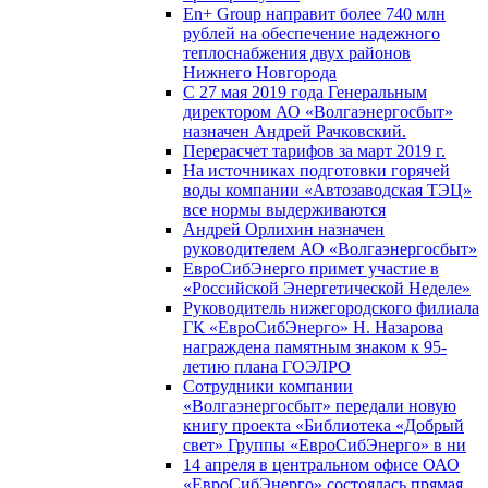
En+ Group направит более 740 млн
рублей на обеспечение надежного
теплоснабжения двух районов
Нижнего Новгорода
С 27 мая 2019 года Генеральным
директором АО «Волгаэнергосбыт»
назначен Андрей Рачковский.
Перерасчет тарифов за март 2019 г.
На источниках подготовки горячей
воды компании «Автозаводская ТЭЦ»
все нормы выдерживаются
Андрей Орлихин назначен
руководителем АО «Волгаэнергосбыт»
ЕвроСибЭнерго примет участие в
«Российской Энергетической Неделе»
Руководитель нижегородского филиала
ГК «ЕвроСибЭнерго» Н. Назарова
награждена памятным знаком к 95-
летию плана ГОЭЛРО
Сотрудники компании
«Волгаэнергосбыт» передали новую
книгу проекта «Библиотека «Добрый
свет» Группы «ЕвроСибЭнерго» в ни
14 апреля в центральном офисе ОАО
«ЕвроСибЭнерго» состоялась прямая