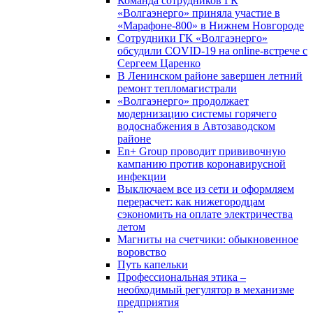
Команда сотрудников ГК
«Волгаэнерго» приняла участие в
«Марафоне-800» в Нижнем Новгороде
Сотрудники ГК «Волгаэнерго»
обсудили COVID-19 на online-встрече с
Сергеем Царенко
В Ленинском районе завершен летний
ремонт тепломагистрали
«Волгаэнерго» продолжает
модернизацию системы горячего
водоснабжения в Автозаводском
районе
En+ Group проводит прививочную
кампанию против коронавирусной
инфекции
Выключаем все из сети и оформляем
перерасчет: как нижегородцам
сэкономить на оплате электричества
летом
Магниты на счетчики: обыкновенное
воровство
Путь капельки
Профессиональная этика –
необходимый регулятор в механизме
предприятия