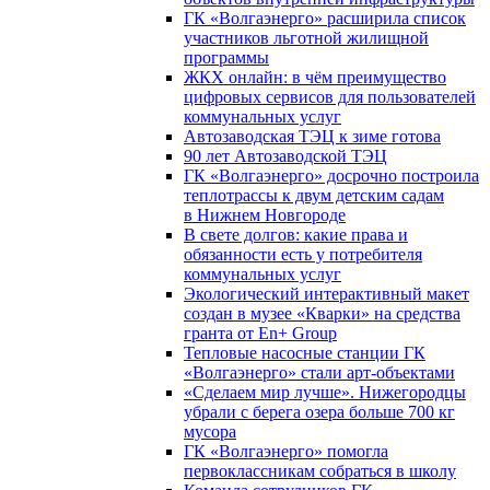
ГК «Волгаэнерго» расширила список
участников льготной жилищной
программы
ЖКХ онлайн: в чём преимущество
цифровых сервисов для пользователей
коммунальных услуг
Автозаводская ТЭЦ к зиме готова
90 лет Автозаводской ТЭЦ
ГК «Волгаэнерго» досрочно построила
теплотрассы к двум детским садам
в Нижнем Новгороде
В свете долгов: какие права и
обязанности есть у потребителя
коммунальных услуг
Экологический интерактивный макет
создан в музее «Кварки» на средства
гранта от En+ Group
Тепловые насосные станции ГК
«Волгаэнерго» стали арт-объектами
«Сделаем мир лучше». Нижегородцы
убрали с берега озера больше 700 кг
мусора
ГК «Волгаэнерго» помогла
первоклассникам собраться в школу