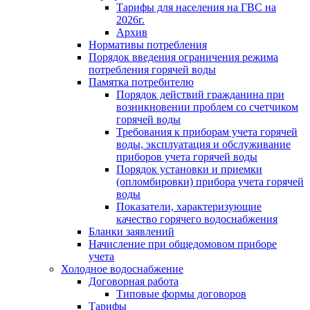
Тарифы для населения на ГВС на
2026г.
Архив
Нормативы потребления
Порядок введения ограничения режима
потребления горячей воды
Памятка потребителю
Порядок действий гражданина при
возникновении проблем со счетчиком
горячей воды
Требования к приборам учета горячей
воды, эксплуатация и обслуживание
приборов учета горячей воды
Порядок установки и приемки
(опломбировки) прибора учета горячей
воды
Показатели, характеризующие
качество горячего водоснабжения
Бланки заявлений
Начисление при общедомовом приборе
учета
Холодное водоснабжение
Договорная работа
Типовые формы договоров
Тарифы