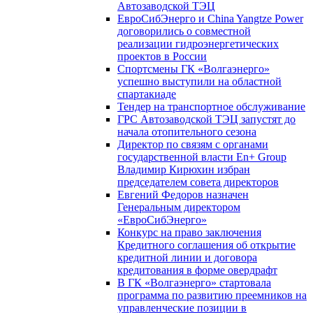
Автозаводской ТЭЦ
ЕвроСибЭнерго и China Yangtze Power
договорились о совместной
реализации гидроэнергетических
проектов в России
Спортсмены ГК «Волгаэнерго»
успешно выступили на областной
спартакиаде
Тендер на транспортное обслуживание
ГРС Автозаводской ТЭЦ запустят до
начала отопительного сезона
Директор по связям с органами
государственной власти En+ Group
Владимир Кирюхин избран
председателем совета директоров
Евгений Федоров назначен
Генеральным директором
«ЕвроСибЭнерго»
Конкурс на право заключения
Кредитного соглашения об открытие
кредитной линии и договора
кредитования в форме овердрафт
В ГК «Волгаэнерго» стартовала
программа по развитию преемников на
управленческие позиции в