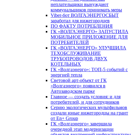
неплательщики вынуждают
коммунальщиков принимать меры
Viber-бот ВОЛГАЭНЕРГОСБЫТ
заработал для нижегородцев
ПО ФАКТУ ПОТРЕБЛЕНИЯ
ГК «ВОЛГАЭНЕРГО» ЗАПУСТИЛА
МОБИЛЬНОЕ ПРИЛОЖЕНИЕ ДЛЯ
ПОТРЕБИТЕЛЕЙ
ГК «ВОЛГАЭНЕРГО» УЛУЧШИЛА
ТЕХОБСЛУЖИВАНИЕ
ТРУБОПРОВОДОВ ДВУХ
КОТЕЛЬНЫХ
ГК «Волгаэнерго»: ТОП-5 событий с
энергией тепла
Световой арт-объект от ГК
«Волгаэнерго» появился в
Автозаводском парке
Главное — создать условия: и для
потребителей, и для сотрудников
Серию экологических мультфильмов
создали юные нижегородцы на грант
от En+ Group
ГК «Волгаэнерго» завершила
очередной этап модернизации
объектов внутренней инфраструктуры