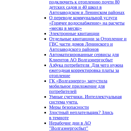
подключить к отоплению почти 80
детских садов и 40 школ в
Автозаводском и Ленинском районах
О переводе коммунальной услуги
«Горячее водоснабжение» на расчеты
«месяц в месяц»
Электронные квитанции
Отдельные квитанции за Отопление и
ГВС части домов Ленинского и
Автозаводского районов
Автоматизированные сервисы для
Клиентов АО Волгаэнергосбыт
Азбука потребителя_Для чего нужна
ежегодная корректировка платы за
отопление
ГК «Волгаэнерго» запустила
мобильное приложение для
потребителей
Умные счетчики. Интеллектуальная
система учета.
Меры безопасности
Злостный неплательщик? Злись
в темноте
Нерабочие дни в АО
"Волгаэнергосбыт"