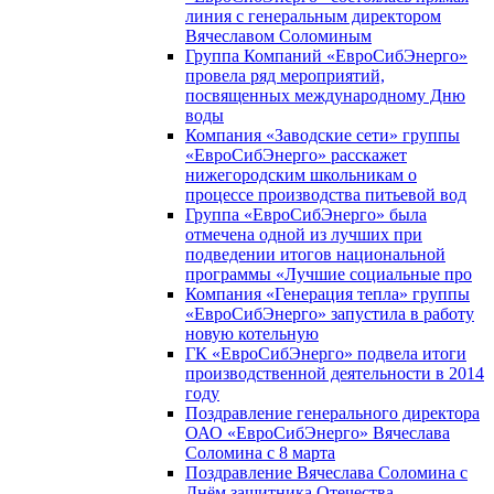
линия с генеральным директором
Вячеславом Соломиным
Группа Компаний «ЕвроСибЭнерго»
провела ряд мероприятий,
посвященных международному Дню
воды
Компания «Заводские сети» группы
«ЕвроСибЭнерго» расскажет
нижегородским школьникам о
процессе производства питьевой вод
Группа «ЕвроСибЭнерго» была
отмечена одной из лучших при
подведении итогов национальной
программы «Лучшие социальные про
Компания «Генерация тепла» группы
«ЕвроСибЭнерго» запустила в работу
новую котельную
ГК «ЕвроСибЭнерго» подвела итоги
производственной деятельности в 2014
году
Поздравление генерального директора
ОАО «ЕвроСибЭнерго» Вячеслава
Соломина с 8 марта
Поздравление Вячеслава Соломина с
Днём защитника Отечества