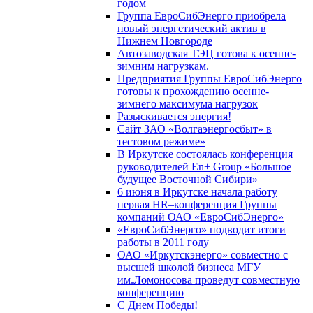
годом
Группа ЕвроСибЭнерго приобрела
новый энергетический актив в
Нижнем Новгороде
Автозаводская ТЭЦ готова к осенне-
зимним нагрузкам.
Предприятия Группы ЕвроСибЭнерго
готовы к прохождению осенне-
зимнего максимума нагрузок
Разыскивается энергия!
Сайт ЗАО «Волгаэнергосбыт» в
тестовом режиме»
В Иркутске состоялась конференция
руководителей En+ Group «Большое
будущее Восточной Сибири»
6 июня в Иркутске начала работу
первая HR–конференция Группы
компаний ОАО «ЕвроСибЭнерго»
«ЕвроСибЭнерго» подводит итоги
работы в 2011 году
ОАО «Иркутскэнерго» совместно с
высшей школой бизнеса МГУ
им.Ломоносова проведут совместную
конференцию
С Днем Победы!