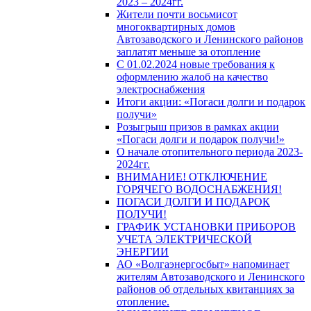
2023 – 2024гг.
Жители почти восьмисот
многоквартирных домов
Автозаводского и Ленинского районов
заплатят меньше за отопление
С 01.02.2024 новые требования к
оформлению жалоб на качество
электроснабжения
Итоги акции: «Погаси долги и подарок
получи»
Розыгрыш призов в рамках акции
«Погаси долги и подарок получи!»
О начале отопительного периода 2023-
2024гг.
ВНИМАНИЕ! ОТКЛЮЧЕНИЕ
ГОРЯЧЕГО ВОДОСНАБЖЕНИЯ!
ПОГАСИ ДОЛГИ И ПОДАРОК
ПОЛУЧИ!
ГРАФИК УСТАНОВКИ ПРИБОРОВ
УЧЕТА ЭЛЕКТРИЧЕСКОЙ
ЭНЕРГИИ
АО «Волгаэнергосбыт» напоминает
жителям Автозаводского и Ленинского
районов об отдельных квитанциях за
отопление.