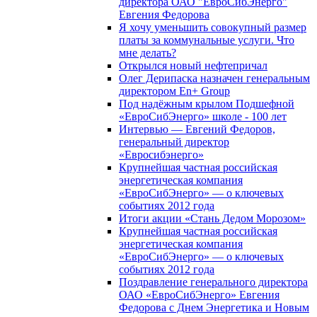
директора ОАО "ЕвроСибЭнерго"
Евгения Федорова
Я хочу уменьшить совокупный размер
платы за коммунальные услуги. Что
мне делать?
Открылся новый нефтепричал
Олег Дерипаска назначен генеральным
директором En+ Group
Под надёжным крылом Подшефной
«ЕвроСибЭнерго» школе - 100 лет
Интервью — Евгений Федоров,
генеральный директор
«Евросибэнерго»
Крупнейшая частная российская
энергетическая компания
«ЕвроСибЭнерго» — о ключевых
событиях 2012 года
Итоги акции «Стань Дедом Морозом»
Крупнейшая частная российская
энергетическая компания
«ЕвроСибЭнерго» — о ключевых
событиях 2012 года
Поздравление генерального директора
ОАО «ЕвроСибЭнерго» Евгения
Федорова с Днем Энергетика и Новым