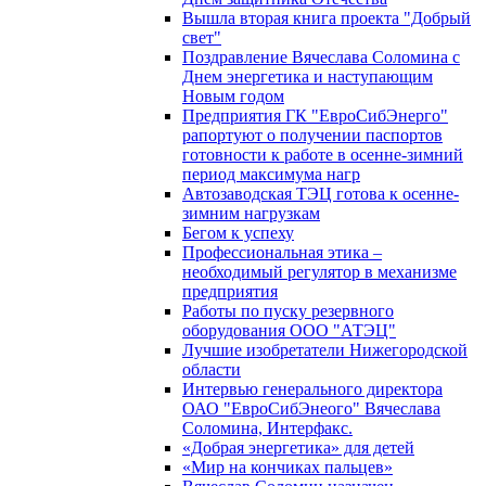
Вышла вторая книга проекта "Добрый
свет"
Поздравление Вячеслава Соломина с
Днем энергетика и наступающим
Новым годом
Предприятия ГК "ЕвроСибЭнерго"
рапортуют о получении паспортов
готовности к работе в осенне-зимний
период максимума нагр
Автозаводская ТЭЦ готова к осенне-
зимним нагрузкам
Бегом к успеху
Профессиональная этика –
необходимый регулятор в механизме
предприятия
Работы по пуску резервного
оборудования ООО "АТЭЦ"
Лучшие изобретатели Нижегородской
области
Интервью генерального директора
ОАО "ЕвроСибЭнеого" Вячеслава
Соломина, Интерфакс.
«Добрая энергетика» для детей
«Мир на кончиках пальцев»