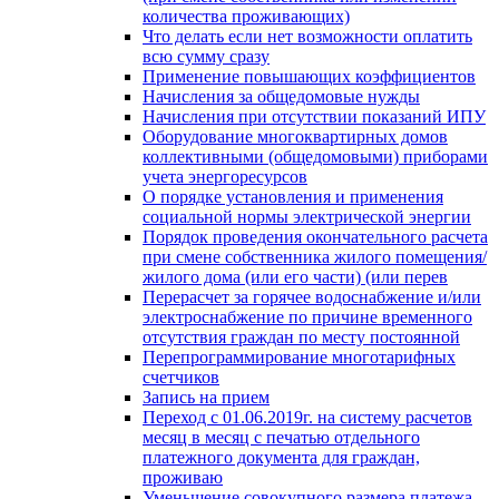
количества проживающих)
Что делать если нет возможности оплатить
всю сумму сразу
Применение повышающих коэффициентов
Начисления за общедомовые нужды
Начисления при отсутствии показаний ИПУ
Оборудование многоквартирных домов
коллективными (общедомовыми) приборами
учета энергоресурсов
О порядке установления и применения
социальной нормы электрической энергии
Порядок проведения окончательного расчета
при смене собственника жилого помещения/
жилого дома (или его части) (или перев
Перерасчет за горячее водоснабжение и/или
электроснабжение по причине временного
отсутствия граждан по месту постоянной
Перепрограммирование многотарифных
счетчиков
Запись на прием
Переход с 01.06.2019г. на систему расчетов
месяц в месяц с печатью отдельного
платежного документа для граждан,
проживаю
Уменьшение совокупного размера платежа