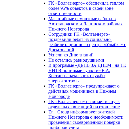
ГК «Волгаэнерго» обеспечила теплом
более 95% объектов в своей зоне
ответственности
Масштабные ремонтные работы в
Автозаводском и Ленинском районах
Нижнего Новгорода
Сотрудники ГК «Волгаэнерго»
поздравили ребят из социально-
реабилитационного центра «Улыбка» с
Днем знаний
Успели ко Дню знаний
Не остались равнодушными
В программе «ДЕНЬ ЗА ДНЕМ» на ТК
ННТВ принимает участие Е.А.
Костина - начальник службы
энергоконтроля
ГК «Волгаэнерго» предупреждает о
действиях мошенников в Нижнем
Новгороде
ГК «Волгаэнерго» начинает выпуск
отдельных квитанций на отопление
En+ Group информирует жителей
Нижнего Новгорода о необходимости
проведения своевременной поверки
приборов учета