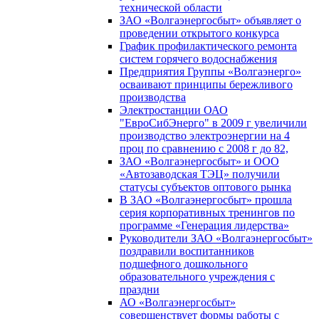
технической области
ЗАО «Волгаэнергосбыт» объявляет о
проведении открытого конкурса
График профилактического ремонта
систем горячего водоснабжения
Предприятия Группы «Волгаэнерго»
осваивают принципы бережливого
производства
Электростанции ОАО
"ЕвроСибЭнерго" в 2009 г увеличили
производство электроэнергии на 4
проц по сравнению с 2008 г до 82,
ЗАО «Волгаэнергосбыт» и ООО
«Автозаводская ТЭЦ» получили
статусы субъектов оптового рынка
В ЗАО «Волгаэнергосбыт» прошла
серия корпоративных тренингов по
программе «Генерация лидерства»
Руководители ЗАО «Волгаэнергосбыт»
поздравили воспитанников
подшефного дошкольного
образовательного учреждения с
праздни
АО «Волгаэнергосбыт»
совершенствует формы работы с