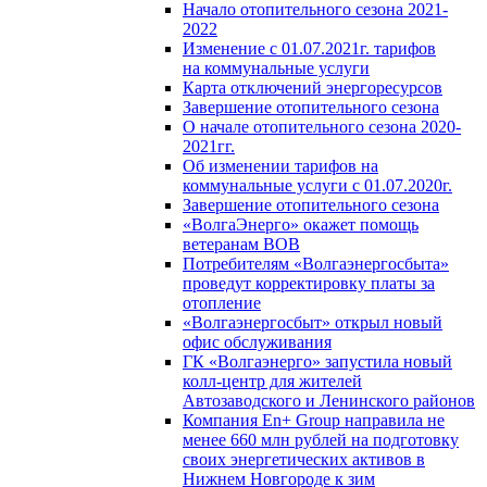
Начало отопительного сезона 2021-
2022
Изменение с 01.07.2021г. тарифов
на коммунальные услуги
Карта отключений энергоресурсов
Завершение отопительного сезона
О начале отопительного сезона 2020-
2021гг.
Об изменении тарифов на
коммунальные услуги с 01.07.2020г.
Завершение отопительного сезона
«ВолгаЭнерго» окажет помощь
ветеранам ВОВ
Потребителям «Волгаэнергосбыта»
проведут корректировку платы за
отопление
«Волгаэнергосбыт» открыл новый
офис обслуживания
ГК «Волгаэнерго» запустила новый
колл-центр для жителей
Автозаводского и Ленинского районов
Компания En+ Group направила не
менее 660 млн рублей на подготовку
своих энергетических активов в
Нижнем Новгороде к зим