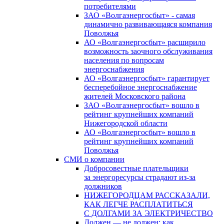
потребителями
ЗАО «Волгаэнергосбыт» - самая
динамично развивающаяся компания
Поволжья
АО «Волгаэнергосбыт» расширило
возможность заочного обслуживания
населения по вопросам
энергоснабжения
АО «Волгаэнергосбыт» гарантирует
бесперебойное энергоснабжение
жителей Московского района
ЗАО «Волгаэнергосбыт» вошло в
рейтинг крупнейших компаний
Нижегородской области
АО «Волгаэнергосбыт» вошло в
рейтинг крупнейших компаний
Поволжья
СМИ о компании
Добросовестные плательщики
за энергоресурсы страдают из-за
должников
НИЖЕГОРОДЦАМ РАССКАЗАЛИ,
КАК ЛЕГЧЕ РАСПЛАТИТЬСЯ
С ДОЛГАМИ ЗА ЭЛЕКТРИЧЕСТВО
Должен — не должен: как