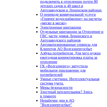
подключить к отоплению почти 80
детских садов и 40 школ в
Автозаводском и Ленинском районах
О переводе коммунальной услуги
«Горячее водоснабжение» на расчеты
«месяц в месяц»
Электронные квитанции
Отдельные квитанции за Отопление и
ГВС части домов Ленинского и
Автозаводского районов
Автоматизированные сервисы для
Клиентов АО Волгаэнергосбыт
Азбука потребителя_Для чего нужна
ежегодная корректировка платы за
отопление
ГК «Волгаэнерго» запустила
мобильное приложение для
потребителей
Умные счетчики. Интеллектуальная
система учета.
Меры безопасности
Злостный неплательщик? Злись
в темноте
Нерабочие дни в АО
"Волгаэнергосбыт"