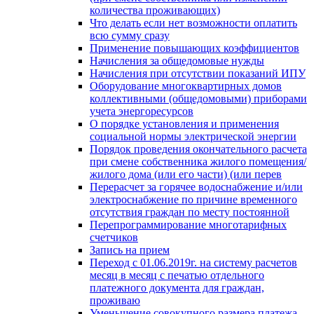
количества проживающих)
Что делать если нет возможности оплатить
всю сумму сразу
Применение повышающих коэффициентов
Начисления за общедомовые нужды
Начисления при отсутствии показаний ИПУ
Оборудование многоквартирных домов
коллективными (общедомовыми) приборами
учета энергоресурсов
О порядке установления и применения
социальной нормы электрической энергии
Порядок проведения окончательного расчета
при смене собственника жилого помещения/
жилого дома (или его части) (или перев
Перерасчет за горячее водоснабжение и/или
электроснабжение по причине временного
отсутствия граждан по месту постоянной
Перепрограммирование многотарифных
счетчиков
Запись на прием
Переход с 01.06.2019г. на систему расчетов
месяц в месяц с печатью отдельного
платежного документа для граждан,
проживаю
Уменьшение совокупного размера платежа