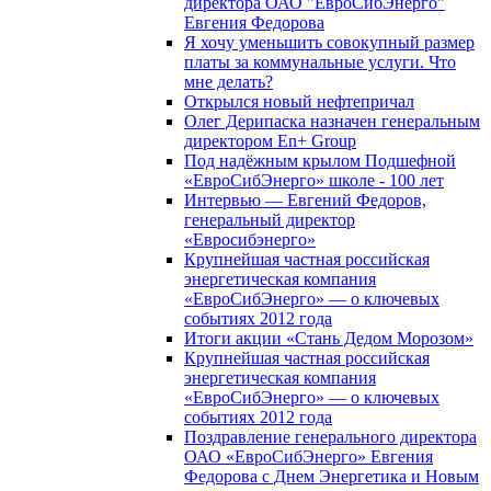
директора ОАО "ЕвроСибЭнерго"
Евгения Федорова
Я хочу уменьшить совокупный размер
платы за коммунальные услуги. Что
мне делать?
Открылся новый нефтепричал
Олег Дерипаска назначен генеральным
директором En+ Group
Под надёжным крылом Подшефной
«ЕвроСибЭнерго» школе - 100 лет
Интервью — Евгений Федоров,
генеральный директор
«Евросибэнерго»
Крупнейшая частная российская
энергетическая компания
«ЕвроСибЭнерго» — о ключевых
событиях 2012 года
Итоги акции «Стань Дедом Морозом»
Крупнейшая частная российская
энергетическая компания
«ЕвроСибЭнерго» — о ключевых
событиях 2012 года
Поздравление генерального директора
ОАО «ЕвроСибЭнерго» Евгения
Федорова с Днем Энергетика и Новым