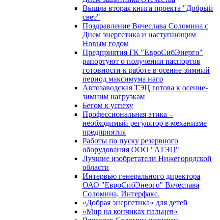
Вышла вторая книга проекта "Добрый
свет"
Поздравление Вячеслава Соломина с
Днем энергетика и наступающим
Новым годом
Предприятия ГК "ЕвроСибЭнерго"
рапортуют о получении паспортов
готовности к работе в осенне-зимний
период максимума нагр
Автозаводская ТЭЦ готова к осенне-
зимним нагрузкам
Бегом к успеху
Профессиональная этика –
необходимый регулятор в механизме
предприятия
Работы по пуску резервного
оборудования ООО "АТЭЦ"
Лучшие изобретатели Нижегородской
области
Интервью генерального директора
ОАО "ЕвроСибЭнеого" Вячеслава
Соломина, Интерфакс.
«Добрая энергетика» для детей
«Мир на кончиках пальцев»