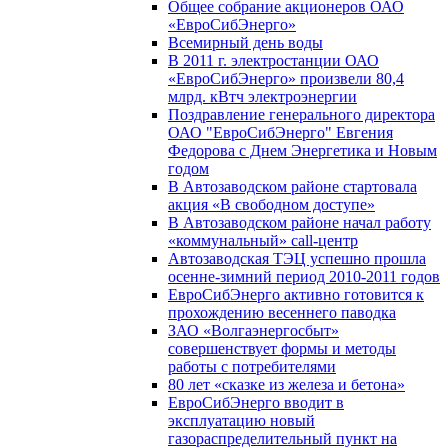
Общее собрание акционеров ОАО
«ЕвроСибЭнерго»
Всемирный день воды
В 2011 г. электростанции ОАО
«ЕвроСибЭнерго» произвели 80,4
млрд. кВтч электроэнергии
Поздравление генерального директора
ОАО "ЕвроСибЭнерго" Евгения
Федорова с Днем Энергетика и Новым
годом
В Автозаводском районе стартовала
акция «В свободном доступе»
В Автозаводском районе начал работу
«коммунальный» call-центр
Автозаводская ТЭЦ успешно прошла
осенне-зимний период 2010-2011 годов
ЕвроСибЭнерго активно готовится к
прохождению весеннего паводка
ЗАО «Волгаэнергосбыт»
совершенствует формы и методы
работы с потребителями
80 лет «сказке из железа и бетона»
ЕвроСибЭнерго вводит в
эксплуатацию новый
газораспределительный пункт на