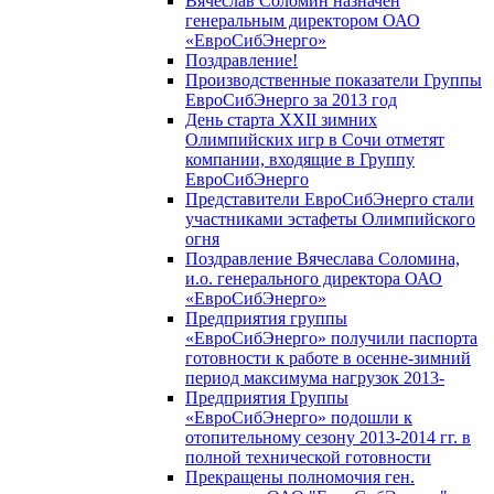
Вячеслав Соломин назначен
генеральным директором ОАО
«ЕвроСибЭнерго»
Поздравление!
Производственные показатели Группы
ЕвроСибЭнерго за 2013 год
День старта XXII зимних
Олимпийских игр в Сочи отметят
компании, входящие в Группу
ЕвроСибЭнерго
Представители ЕвроСибЭнерго стали
участниками эстафеты Олимпийского
огня
Поздравление Вячеслава Соломина,
и.о. генерального директора ОАО
«ЕвроСибЭнерго»
Предприятия группы
«ЕвроСибЭнерго» получили паспорта
готовности к работе в осенне-зимний
период максимума нагрузок 2013-
Предприятия Группы
«ЕвроСибЭнерго» подошли к
отопительному сезону 2013-2014 гг. в
полной технической готовности
Прекращены полномочия ген.