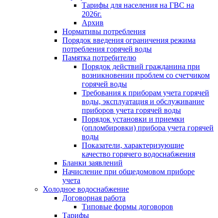
Тарифы для населения на ГВС на
2026г.
Архив
Нормативы потребления
Порядок введения ограничения режима
потребления горячей воды
Памятка потребителю
Порядок действий гражданина при
возникновении проблем со счетчиком
горячей воды
Требования к приборам учета горячей
воды, эксплуатация и обслуживание
приборов учета горячей воды
Порядок установки и приемки
(опломбировки) прибора учета горячей
воды
Показатели, характеризующие
качество горячего водоснабжения
Бланки заявлений
Начисление при общедомовом приборе
учета
Холодное водоснабжение
Договорная работа
Типовые формы договоров
Тарифы