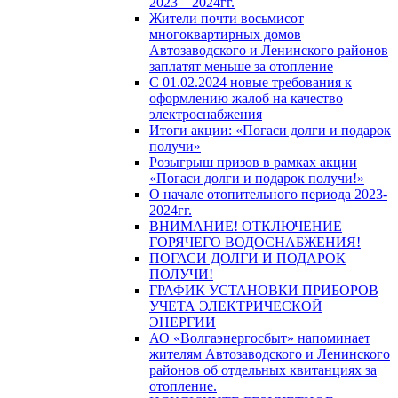
2023 – 2024гг.
Жители почти восьмисот
многоквартирных домов
Автозаводского и Ленинского районов
заплатят меньше за отопление
С 01.02.2024 новые требования к
оформлению жалоб на качество
электроснабжения
Итоги акции: «Погаси долги и подарок
получи»
Розыгрыш призов в рамках акции
«Погаси долги и подарок получи!»
О начале отопительного периода 2023-
2024гг.
ВНИМАНИЕ! ОТКЛЮЧЕНИЕ
ГОРЯЧЕГО ВОДОСНАБЖЕНИЯ!
ПОГАСИ ДОЛГИ И ПОДАРОК
ПОЛУЧИ!
ГРАФИК УСТАНОВКИ ПРИБОРОВ
УЧЕТА ЭЛЕКТРИЧЕСКОЙ
ЭНЕРГИИ
АО «Волгаэнергосбыт» напоминает
жителям Автозаводского и Ленинского
районов об отдельных квитанциях за
отопление.