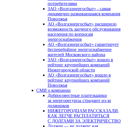
потребителями
ЗАО «Волгаэнергосбыт» - самая
динамично развивающаяся компания
Поволжья
АО «Волгаэнергосбыт» расширило
возможность заочного обслуживания
населения по вопросам
энергоснабжения
АО «Волгаэнергосбыт» гарантирует
бесперебойное энергоснабжение
жителей Московского района
ЗАО «Волгаэнергосбыт» вошло в
рейтинг крупнейших компаний
Нижегородской области
АО «Волгаэнергосбыт» вошло в
рейтинг крупнейших компаний
Поволжья
СМИ о компании
Добросовестные плательщики
за энергоресурсы страдают из-за
должников
НИЖЕГОРОДЦАМ РАССКАЗАЛИ,
КАК ЛЕГЧЕ РАСПЛАТИТЬСЯ
С ДОЛГАМИ ЗА ЭЛЕКТРИЧЕСТВО
Должен — не должен: как