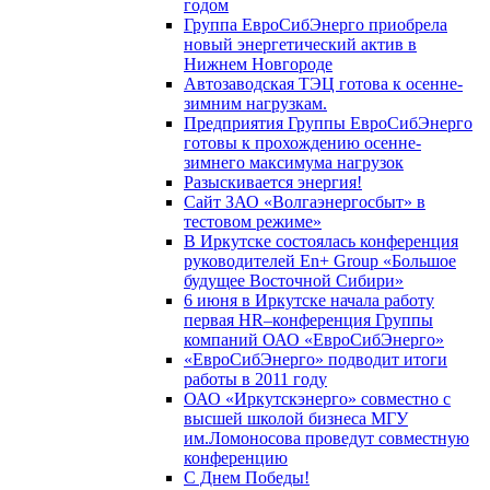
годом
Группа ЕвроСибЭнерго приобрела
новый энергетический актив в
Нижнем Новгороде
Автозаводская ТЭЦ готова к осенне-
зимним нагрузкам.
Предприятия Группы ЕвроСибЭнерго
готовы к прохождению осенне-
зимнего максимума нагрузок
Разыскивается энергия!
Сайт ЗАО «Волгаэнергосбыт» в
тестовом режиме»
В Иркутске состоялась конференция
руководителей En+ Group «Большое
будущее Восточной Сибири»
6 июня в Иркутске начала работу
первая HR–конференция Группы
компаний ОАО «ЕвроСибЭнерго»
«ЕвроСибЭнерго» подводит итоги
работы в 2011 году
ОАО «Иркутскэнерго» совместно с
высшей школой бизнеса МГУ
им.Ломоносова проведут совместную
конференцию
С Днем Победы!