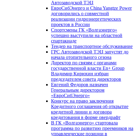
Автозаводской ТЭЦ
ЕвроСибЭнерго и China Yangtze Power
договорились о совместной
реализации гидроэнергетических
проектов в России
Спортсмены ГК «Волгаэнерго»
успешно выступили на областной
спартакиаде
Тендер на транспортное обслуживание
ГРС Автозаводской ТЭЦ запустят до
начала отопительного сезона
Директор по связям с органами
государственной власти En+ Group
Владимир Кирюхин избран
председателем совета директоров
Евгений Федоров назначен
Генеральным директором
«ЕвроСибЭнерго»
Конкурс на право заключения
Кредитного соглашения об открытие
кредитной линии и договора
кредитования в форме овердрафт
В ГК «Волгаэнерго» стартовала
программа по развитию преемников на
управленческие позиции в