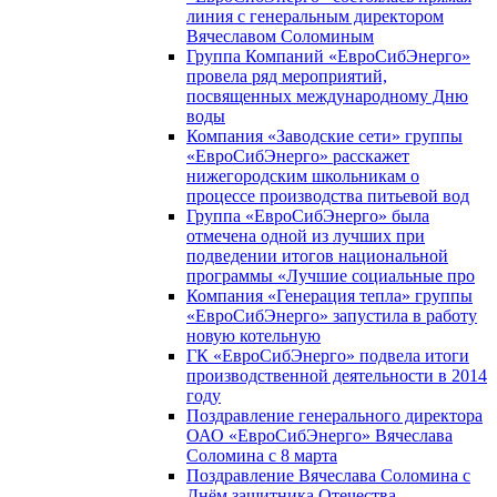
линия с генеральным директором
Вячеславом Соломиным
Группа Компаний «ЕвроСибЭнерго»
провела ряд мероприятий,
посвященных международному Дню
воды
Компания «Заводские сети» группы
«ЕвроСибЭнерго» расскажет
нижегородским школьникам о
процессе производства питьевой вод
Группа «ЕвроСибЭнерго» была
отмечена одной из лучших при
подведении итогов национальной
программы «Лучшие социальные про
Компания «Генерация тепла» группы
«ЕвроСибЭнерго» запустила в работу
новую котельную
ГК «ЕвроСибЭнерго» подвела итоги
производственной деятельности в 2014
году
Поздравление генерального директора
ОАО «ЕвроСибЭнерго» Вячеслава
Соломина с 8 марта
Поздравление Вячеслава Соломина с
Днём защитника Отечества