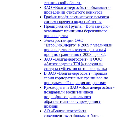
технической области
ЗАО «Волгаэнергосбыт» объявляет о
проведении открытого конкурса
График профилактического ремонта
систем горячего водоснабжения
Предприятия Группы «Волгаэнерго»
осваивают принципы бережливого
производства
Электростанции ОАО
"ЕвроСибЭнерго" в 2009 г увеличили
производство электроэнергии на 4
проц по сравнению с 2008 г до 82,
ЗАО «Волгаэнергосбыт» и ООО
«Автозаводская ТЭЦ» получили
статусы субъектов оптового рынка
В ЗАО «Волгаэнергосбыт» прошла
серия корпоративных тренингов по
программе «Генерация лидерства»
Руководители ЗАО «Волгаэнергосбыт»
поздравили воспитанников
подшефного дошкольного
образовательного учреждения с
праздни
АО «Волгаэнергосбыт»
совершенствует формы работы с