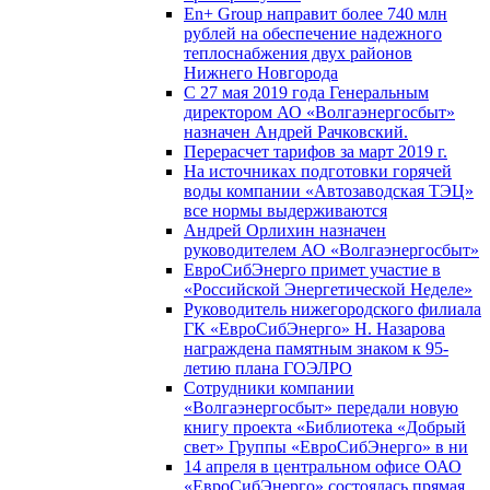
En+ Group направит более 740 млн
рублей на обеспечение надежного
теплоснабжения двух районов
Нижнего Новгорода
С 27 мая 2019 года Генеральным
директором АО «Волгаэнергосбыт»
назначен Андрей Рачковский.
Перерасчет тарифов за март 2019 г.
На источниках подготовки горячей
воды компании «Автозаводская ТЭЦ»
все нормы выдерживаются
Андрей Орлихин назначен
руководителем АО «Волгаэнергосбыт»
ЕвроСибЭнерго примет участие в
«Российской Энергетической Неделе»
Руководитель нижегородского филиала
ГК «ЕвроСибЭнерго» Н. Назарова
награждена памятным знаком к 95-
летию плана ГОЭЛРО
Сотрудники компании
«Волгаэнергосбыт» передали новую
книгу проекта «Библиотека «Добрый
свет» Группы «ЕвроСибЭнерго» в ни
14 апреля в центральном офисе ОАО
«ЕвроСибЭнерго» состоялась прямая