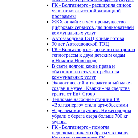
ГК «Волгаэнерго» расширила список
участников льготной жилищной
программы
ЖКХ онлайн: в чём преимущество
цифровых сервисов для пользователей
коммунальных услуг
Автозаводская ТЭЦ к зиме готова
90 лет Автозаводской ТЭЦ
ГК «Волгаэнерго» досрочно построила
теплотрассы к двум детским садам
в Нижнем Новгороде
В свете долгов: какие права и
обязанности есть у потребителя
коммунальных услуг
Экологический интерактивный макет
создан в музее «Кварки» на средства
гранта от En+ Group
Тепловые насосные станции ГК
«Волгаэнерго» стали арт-объектами
«Сделаем мир лучше». Нижегородцы
убрали с берега озера больше 700 кг
мусора
ГК «Волгаэнерго» помогла
первоклассникам собраться в школу