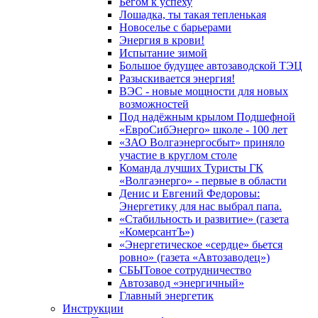
Бегом к успеху
Лошадка, ты такая тепленькая
Новоселье с барьерами
Энергия в крови!
Испытание зимой
Большое будущее автозаводской ТЭЦ
Разыскивается энергия!
ВЭС - новые мощности для новых
возможностей
Под надёжным крылом Подшефной
«ЕвроСибЭнерго» школе - 100 лет
«ЗАО Волгаэнергосбыт» приняло
участие в круглом столе
Команда лучших Туристы ГК
«Волгаэнерго» - первые в области
Денис и Евгений Федоровы:
Энергетику для нас выбрал папа.
«Стабильность и развитие» (газета
«КомерсантЪ»)
«Энергетическое «сердце» бьется
ровно» (газета «Автозаводец»)
СБЫТовое сотрудничество
Автозавод «энергичный»
Главный энергетик
Инструкции