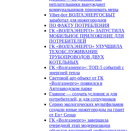
неплательщики вынуждают
коммунальщиков принимать меры
Viber-бот ВОЛГАЭНЕРГОСБЫТ
заработал для нижегородцев
ПО ФАКТУ ПОТРЕБЛЕНИЯ
ГК «ВОЛГАЭНЕРГО» ЗАПУСТИЛА
МОБИЛЬНОЕ ПРИЛОЖЕНИЕ ДЛЯ
ПОТРЕБИТЕЛЕЙ
ГК «ВОЛГАЭНЕРГО» УЛУЧШИЛА
ТЕХОБСЛУЖИВАНИЕ
ТРУБОПРОВОДОВ ДВУХ
КОТЕЛЬНЫХ
ГК «Волгаэнерго»: ТОП-5 событий с
энергией тепла
Световой арт-объект от ГК
«Волгаэнерго» появился в
Автозаводском парке
Главное — создать условия: и для
потребителей, и для сотрудников
Серию экологических мультфильмов
создали юные нижегородцы на грант
от En+ Group
ГК «Волгаэнерго» завершила
очередной этап модернизации
объектов внутренней инфраструктуры