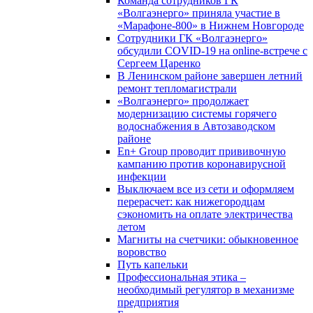
Команда сотрудников ГК
«Волгаэнерго» приняла участие в
«Марафоне-800» в Нижнем Новгороде
Сотрудники ГК «Волгаэнерго»
обсудили COVID-19 на online-встрече с
Сергеем Царенко
В Ленинском районе завершен летний
ремонт тепломагистрали
«Волгаэнерго» продолжает
модернизацию системы горячего
водоснабжения в Автозаводском
районе
En+ Group проводит прививочную
кампанию против коронавирусной
инфекции
Выключаем все из сети и оформляем
перерасчет: как нижегородцам
сэкономить на оплате электричества
летом
Магниты на счетчики: обыкновенное
воровство
Путь капельки
Профессиональная этика –
необходимый регулятор в механизме
предприятия