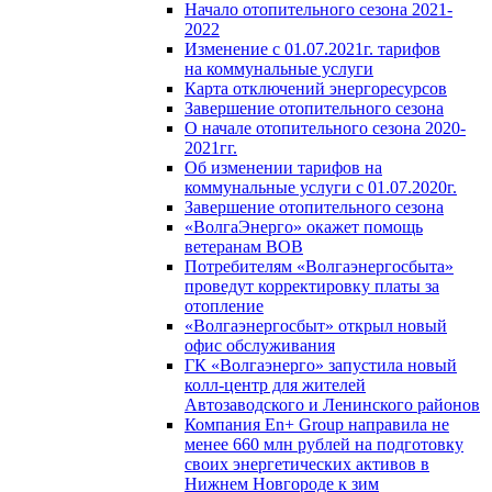
Начало отопительного сезона 2021-
2022
Изменение с 01.07.2021г. тарифов
на коммунальные услуги
Карта отключений энергоресурсов
Завершение отопительного сезона
О начале отопительного сезона 2020-
2021гг.
Об изменении тарифов на
коммунальные услуги с 01.07.2020г.
Завершение отопительного сезона
«ВолгаЭнерго» окажет помощь
ветеранам ВОВ
Потребителям «Волгаэнергосбыта»
проведут корректировку платы за
отопление
«Волгаэнергосбыт» открыл новый
офис обслуживания
ГК «Волгаэнерго» запустила новый
колл-центр для жителей
Автозаводского и Ленинского районов
Компания En+ Group направила не
менее 660 млн рублей на подготовку
своих энергетических активов в
Нижнем Новгороде к зим