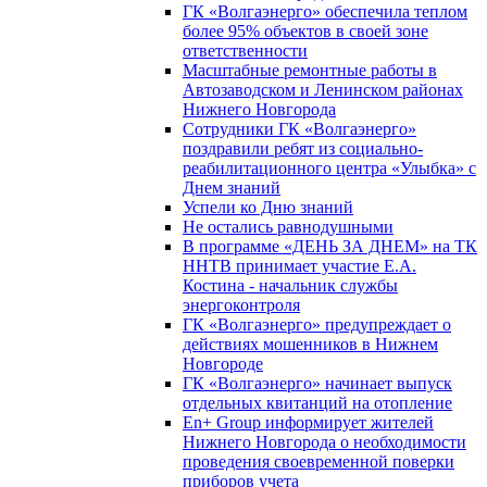
ГК «Волгаэнерго» обеспечила теплом
более 95% объектов в своей зоне
ответственности
Масштабные ремонтные работы в
Автозаводском и Ленинском районах
Нижнего Новгорода
Сотрудники ГК «Волгаэнерго»
поздравили ребят из социально-
реабилитационного центра «Улыбка» с
Днем знаний
Успели ко Дню знаний
Не остались равнодушными
В программе «ДЕНЬ ЗА ДНЕМ» на ТК
ННТВ принимает участие Е.А.
Костина - начальник службы
энергоконтроля
ГК «Волгаэнерго» предупреждает о
действиях мошенников в Нижнем
Новгороде
ГК «Волгаэнерго» начинает выпуск
отдельных квитанций на отопление
En+ Group информирует жителей
Нижнего Новгорода о необходимости
проведения своевременной поверки
приборов учета