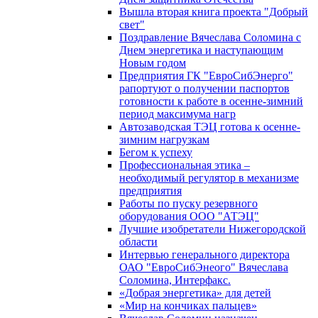
Вышла вторая книга проекта "Добрый
свет"
Поздравление Вячеслава Соломина с
Днем энергетика и наступающим
Новым годом
Предприятия ГК "ЕвроСибЭнерго"
рапортуют о получении паспортов
готовности к работе в осенне-зимний
период максимума нагр
Автозаводская ТЭЦ готова к осенне-
зимним нагрузкам
Бегом к успеху
Профессиональная этика –
необходимый регулятор в механизме
предприятия
Работы по пуску резервного
оборудования ООО "АТЭЦ"
Лучшие изобретатели Нижегородской
области
Интервью генерального директора
ОАО "ЕвроСибЭнеого" Вячеслава
Соломина, Интерфакс.
«Добрая энергетика» для детей
«Мир на кончиках пальцев»