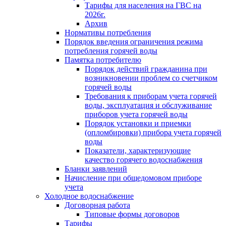
Тарифы для населения на ГВС на
2026г.
Архив
Нормативы потребления
Порядок введения ограничения режима
потребления горячей воды
Памятка потребителю
Порядок действий гражданина при
возникновении проблем со счетчиком
горячей воды
Требования к приборам учета горячей
воды, эксплуатация и обслуживание
приборов учета горячей воды
Порядок установки и приемки
(опломбировки) прибора учета горячей
воды
Показатели, характеризующие
качество горячего водоснабжения
Бланки заявлений
Начисление при общедомовом приборе
учета
Холодное водоснабжение
Договорная работа
Типовые формы договоров
Тарифы