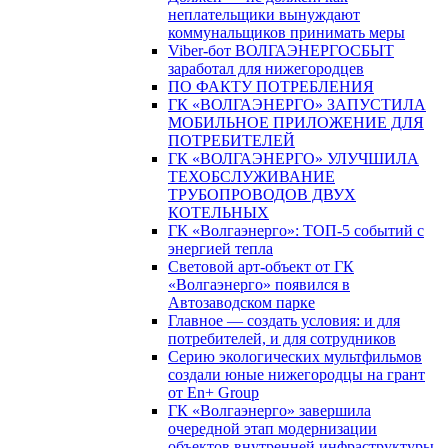
неплательщики вынуждают
коммунальщиков принимать меры
Viber-бот ВОЛГАЭНЕРГОСБЫТ
заработал для нижегородцев
ПО ФАКТУ ПОТРЕБЛЕНИЯ
ГК «ВОЛГАЭНЕРГО» ЗАПУСТИЛА
МОБИЛЬНОЕ ПРИЛОЖЕНИЕ ДЛЯ
ПОТРЕБИТЕЛЕЙ
ГК «ВОЛГАЭНЕРГО» УЛУЧШИЛА
ТЕХОБСЛУЖИВАНИЕ
ТРУБОПРОВОДОВ ДВУХ
КОТЕЛЬНЫХ
ГК «Волгаэнерго»: ТОП-5 событий с
энергией тепла
Световой арт-объект от ГК
«Волгаэнерго» появился в
Автозаводском парке
Главное — создать условия: и для
потребителей, и для сотрудников
Серию экологических мультфильмов
создали юные нижегородцы на грант
от En+ Group
ГК «Волгаэнерго» завершила
очередной этап модернизации
объектов внутренней инфраструктуры