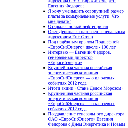
директора ОАО "ЕвроСибЭнерго"
Евгения Федорова
Я хочу уменьшить совокупный размер
платы за коммунальные услуги. Что
мне делать?
Открылся новый нефтепричал
Олег Дерипаска назначен генеральным
директором En+ Group
Под надёжным крылом Подшефной
«ЕвроСибЭнерго» школе - 100 лет
Интервью — Евгений Федоров,
генеральный директор
«Евросибэнерго»
Крупнейшая частная российская
энергетическая компания
«ЕвроСибЭнерго» — о ключевых
событиях 2012 года
Итоги акции «Стань Дедом Морозом»
Крупнейшая частная российская
энергетическая компания
«ЕвроСибЭнерго» — о ключевых
событиях 2012 года
Поздравление генерального директора
ОАО «ЕвроСибЭнерго» Евгения
Федорова с Днем Энергетика и Новым