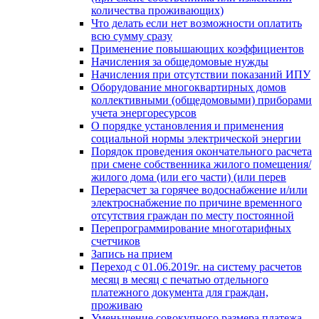
количества проживающих)
Что делать если нет возможности оплатить
всю сумму сразу
Применение повышающих коэффициентов
Начисления за общедомовые нужды
Начисления при отсутствии показаний ИПУ
Оборудование многоквартирных домов
коллективными (общедомовыми) приборами
учета энергоресурсов
О порядке установления и применения
социальной нормы электрической энергии
Порядок проведения окончательного расчета
при смене собственника жилого помещения/
жилого дома (или его части) (или перев
Перерасчет за горячее водоснабжение и/или
электроснабжение по причине временного
отсутствия граждан по месту постоянной
Перепрограммирование многотарифных
счетчиков
Запись на прием
Переход с 01.06.2019г. на систему расчетов
месяц в месяц с печатью отдельного
платежного документа для граждан,
проживаю
Уменьшение совокупного размера платежа