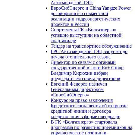
Автозаводской ТЭЦ
ЕвроСибЭнерго и China Yangtze Power
договорились о совместной
реализации гидроэнергетических
проектов в России
Спортсмены ГК «Волгаэнерго»
успешно выступили на областной
спартакиаде
Тендер на транспортное обслуживание
ГРС Автозаводской ТЭЦ запустят до
начала отопительного сезона
Директор по связям с органами
государственной власти En+ Group
Владимир Кирюхин избран
председателем совета директоров
Евгений Федоров назначен
Генеральным директором
«ЕвроСибЭнерго»
Конкурс на право заключения
Кредитного соглашения об открытие
кредитной линии и договора
кредитования в форме овердрафт
В ГК «Волгаэнерго» стартовала
программа по развитию преемников на
управленческие позиции в