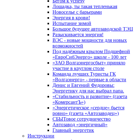
Бегом к успеху
Лошадка, ты такая тепленькая
Новоселье с барьерами
Энергия в крови!
Испытание зимой
Большое будущее автозаводской ТЭЦ
Разыскивается энергия!
ВЭС - новые мощности для новых
возможностей
Под надёжным крылом Подшефной
«ЕвроСибЭнерго» школе - 100 лет
«ЗАО Волгаэнергосбыт» приняло
участие в круглом столе
Команда лучших Туристы ГК
«Волгаэнерго» - первые в области
Денис и Евгений Федоровы:
Энергетику для нас выбрал папа.
«Стабильность и развитие» (газета
«КомерсантЪ»)
«Энергетическое «сердце» бьется
ровно» (газета «Автозаводец»)
СБЫТовое сотрудничество
Автозавод «энергичный»
Главный энергетик
Инструкции