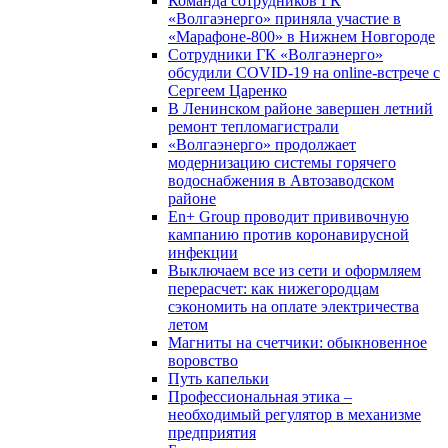
Команда сотрудников ГК
«Волгаэнерго» приняла участие в
«Марафоне-800» в Нижнем Новгороде
Сотрудники ГК «Волгаэнерго»
обсудили COVID-19 на online-встрече с
Сергеем Царенко
В Ленинском районе завершен летний
ремонт тепломагистрали
«Волгаэнерго» продолжает
модернизацию системы горячего
водоснабжения в Автозаводском
районе
En+ Group проводит прививочную
кампанию против коронавирусной
инфекции
Выключаем все из сети и оформляем
перерасчет: как нижегородцам
сэкономить на оплате электричества
летом
Магниты на счетчики: обыкновенное
воровство
Путь капельки
Профессиональная этика –
необходимый регулятор в механизме
предприятия