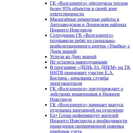
ГК «Волгаэнерго» обеспечила теплом
более 95% объектов в своей зоне
ответственности
Масштабные ремонтные работы в
Автозаводском и Ленинском районах
Нижнего Новгорода
Сотрудники ГК «Волгаэнерго»
поздравили ребят из социально-
реабилитационного центра «Улыбка» с
Днем знаний
Успели ко Дню знаний
Не остались равнодушными
В программе «ДЕНЬ ЗА ДНЕМ» на ТК
ННТВ принимает участие Е.А.
Костина - начальник службы
энергоконтроля
ГК «Волгаэнерго» предупреждает о
действиях мошенников в Нижнем
Новгороде
ГК «Волгаэнерго» начинает выпуск
отдельных квитанций на отопление
En+ Group информирует жителей
Нижнего Новгорода о необходимости
проведения своевременной поверки
приборов учета