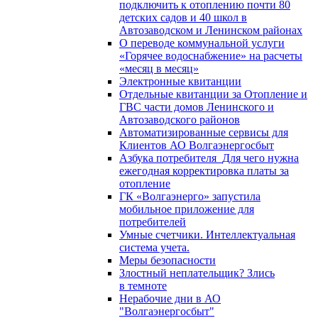
подключить к отоплению почти 80
детских садов и 40 школ в
Автозаводском и Ленинском районах
О переводе коммунальной услуги
«Горячее водоснабжение» на расчеты
«месяц в месяц»
Электронные квитанции
Отдельные квитанции за Отопление и
ГВС части домов Ленинского и
Автозаводского районов
Автоматизированные сервисы для
Клиентов АО Волгаэнергосбыт
Азбука потребителя_Для чего нужна
ежегодная корректировка платы за
отопление
ГК «Волгаэнерго» запустила
мобильное приложение для
потребителей
Умные счетчики. Интеллектуальная
система учета.
Меры безопасности
Злостный неплательщик? Злись
в темноте
Нерабочие дни в АО
"Волгаэнергосбыт"