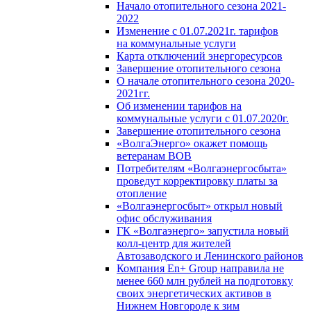
Начало отопительного сезона 2021-
2022
Изменение с 01.07.2021г. тарифов
на коммунальные услуги
Карта отключений энергоресурсов
Завершение отопительного сезона
О начале отопительного сезона 2020-
2021гг.
Об изменении тарифов на
коммунальные услуги с 01.07.2020г.
Завершение отопительного сезона
«ВолгаЭнерго» окажет помощь
ветеранам ВОВ
Потребителям «Волгаэнергосбыта»
проведут корректировку платы за
отопление
«Волгаэнергосбыт» открыл новый
офис обслуживания
ГК «Волгаэнерго» запустила новый
колл-центр для жителей
Автозаводского и Ленинского районов
Компания En+ Group направила не
менее 660 млн рублей на подготовку
своих энергетических активов в
Нижнем Новгороде к зим