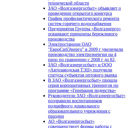
технической области
ЗАО «Волгаэнергосбыт» объявляет о
проведении открытого конкурса
График профилактического ремонта
систем горячего водоснабжения
Предприятия Группы «Волгаэнерго»
осваивают принципы бережливого
производства
Электростанции ОАО
"ЕвроСибЭнерго" в 2009 г увеличили
производство электроэнергии на 4
проц по сравнению с 2008 г до 82,
ЗАО «Волгаэнергосбыт» и ООО
«Автозаводская ТЭЦ» получили
статусы субъектов оптового рынка
В ЗАО «Волгаэнергосбыт» прошла
серия корпоративных тренингов по
программе «Генерация лидерства»
Руководители ЗАО «Волгаэнергосбыт»
поздравили воспитанников
подшефного дошкольного
образовательного учреждения с
праздни
АО «Волгаэнергосбыт»
совершенствует формы работы с