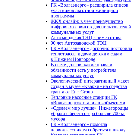
ГК «Волгаэнерго» расширила список
участников льготной жилищной
программы
ЖКХ онлайн: в чём преимущество
цифровых сервисов для пользователей
коммунальных услуг
Автозаводская ТЭЦ к зиме готова
90 лет Автозаводской ТЭЦ
ГК «Волгаэнерго» досрочно построила
теплотрассы к двум детским садам
в Нижнем Новгороде
В свете долгов: какие права и
обязанности есть у потребителя
коммунальных услуг
Экологический интерактивный макет
создан в музее «Кварки» на средства
гранта от En+ Group
Тепловые насосные станции ГК
«Волгаэнерго» стали арт-объектами
«Сделаем мир лучше». Нижегородцы
убрали с берега озера больше 700 кг
мусора
ГК «Волгаэнерго» помогла
первоклассникам собраться в школу