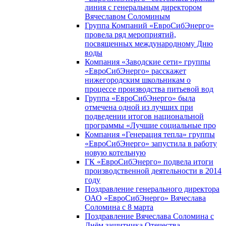
линия с генеральным директором
Вячеславом Соломиным
Группа Компаний «ЕвроСибЭнерго»
провела ряд мероприятий,
посвященных международному Дню
воды
Компания «Заводские сети» группы
«ЕвроСибЭнерго» расскажет
нижегородским школьникам о
процессе производства питьевой вод
Группа «ЕвроСибЭнерго» была
отмечена одной из лучших при
подведении итогов национальной
программы «Лучшие социальные про
Компания «Генерация тепла» группы
«ЕвроСибЭнерго» запустила в работу
новую котельную
ГК «ЕвроСибЭнерго» подвела итоги
производственной деятельности в 2014
году
Поздравление генерального директора
ОАО «ЕвроСибЭнерго» Вячеслава
Соломина с 8 марта
Поздравление Вячеслава Соломина с
Днём защитника Отечества