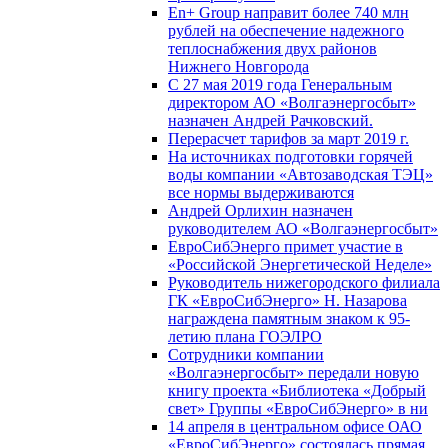
En+ Group направит более 740 млн
рублей на обеспечение надежного
теплоснабжения двух районов
Нижнего Новгорода
С 27 мая 2019 года Генеральным
директором АО «Волгаэнергосбыт»
назначен Андрей Рачковский.
Перерасчет тарифов за март 2019 г.
На источниках подготовки горячей
воды компании «Автозаводская ТЭЦ»
все нормы выдерживаются
Андрей Орлихин назначен
руководителем АО «Волгаэнергосбыт»
ЕвроСибЭнерго примет участие в
«Российской Энергетической Неделе»
Руководитель нижегородского филиала
ГК «ЕвроСибЭнерго» Н. Назарова
награждена памятным знаком к 95-
летию плана ГОЭЛРО
Сотрудники компании
«Волгаэнергосбыт» передали новую
книгу проекта «Библиотека «Добрый
свет» Группы «ЕвроСибЭнерго» в ни
14 апреля в центральном офисе ОАО
«ЕвроСибЭнерго» состоялась прямая