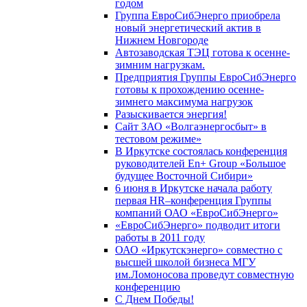
годом
Группа ЕвроСибЭнерго приобрела
новый энергетический актив в
Нижнем Новгороде
Автозаводская ТЭЦ готова к осенне-
зимним нагрузкам.
Предприятия Группы ЕвроСибЭнерго
готовы к прохождению осенне-
зимнего максимума нагрузок
Разыскивается энергия!
Сайт ЗАО «Волгаэнергосбыт» в
тестовом режиме»
В Иркутске состоялась конференция
руководителей En+ Group «Большое
будущее Восточной Сибири»
6 июня в Иркутске начала работу
первая HR–конференция Группы
компаний ОАО «ЕвроСибЭнерго»
«ЕвроСибЭнерго» подводит итоги
работы в 2011 году
ОАО «Иркутскэнерго» совместно с
высшей школой бизнеса МГУ
им.Ломоносова проведут совместную
конференцию
С Днем Победы!