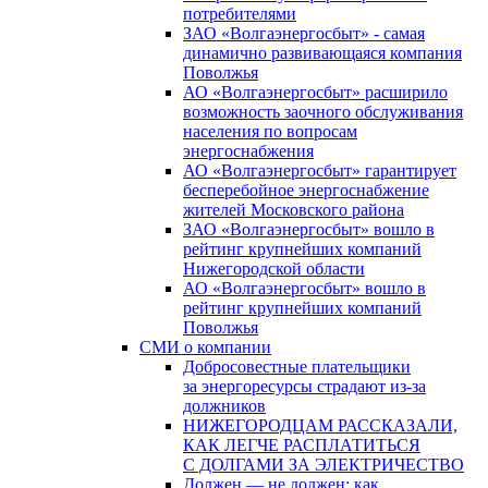
потребителями
ЗАО «Волгаэнергосбыт» - самая
динамично развивающаяся компания
Поволжья
АО «Волгаэнергосбыт» расширило
возможность заочного обслуживания
населения по вопросам
энергоснабжения
АО «Волгаэнергосбыт» гарантирует
бесперебойное энергоснабжение
жителей Московского района
ЗАО «Волгаэнергосбыт» вошло в
рейтинг крупнейших компаний
Нижегородской области
АО «Волгаэнергосбыт» вошло в
рейтинг крупнейших компаний
Поволжья
СМИ о компании
Добросовестные плательщики
за энергоресурсы страдают из-за
должников
НИЖЕГОРОДЦАМ РАССКАЗАЛИ,
КАК ЛЕГЧЕ РАСПЛАТИТЬСЯ
С ДОЛГАМИ ЗА ЭЛЕКТРИЧЕСТВО
Должен — не должен: как