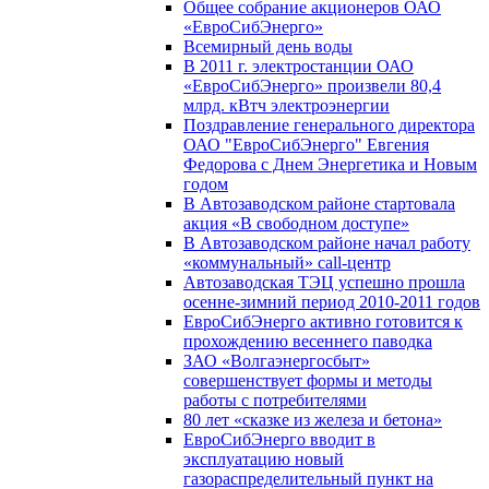
Общее собрание акционеров ОАО
«ЕвроСибЭнерго»
Всемирный день воды
В 2011 г. электростанции ОАО
«ЕвроСибЭнерго» произвели 80,4
млрд. кВтч электроэнергии
Поздравление генерального директора
ОАО "ЕвроСибЭнерго" Евгения
Федорова с Днем Энергетика и Новым
годом
В Автозаводском районе стартовала
акция «В свободном доступе»
В Автозаводском районе начал работу
«коммунальный» call-центр
Автозаводская ТЭЦ успешно прошла
осенне-зимний период 2010-2011 годов
ЕвроСибЭнерго активно готовится к
прохождению весеннего паводка
ЗАО «Волгаэнергосбыт»
совершенствует формы и методы
работы с потребителями
80 лет «сказке из железа и бетона»
ЕвроСибЭнерго вводит в
эксплуатацию новый
газораспределительный пункт на