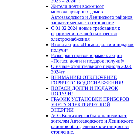
2023 – 2024гг.
Жители почти восьмисот
многоквартирных домов
Автозаводского и Ленинского районов
заплатят меньше за отопление
С 01.02.2024 новые требования к
оформлению жалоб на качество
электроснабжения
Итоги акции: «Погаси долги и подарок
получи»
Розыгрыш призов в рамках акции
«Погаси долги и подарок получи!»
О начале отопительного периода 2023-
2024гг.
ВНИМАНИЕ! ОТКЛЮЧЕНИЕ
ГОРЯЧЕГО ВОДОСНАБЖЕНИЯ!
ПОГАСИ ДОЛГИ И ПОДАРОК
ПОЛУЧИ!
ГРАФИК УСТАНОВКИ ПРИБОРОВ
УЧЕТА ЭЛЕКТРИЧЕСКОЙ
ЭНЕРГИИ
АО «Волгаэнергосбыт» напоминает
жителям Автозаводского и Ленинского
районов об отдельных квитанциях за
отопление.