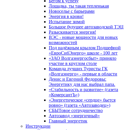
Бегом к успеху
Лошадка, ты такая тепленькая
Новоселье с барьерами
Энергия в крови!
Испытание зимой
Большое будущее автозаводской ТЭЦ
Разыскивается энергия!
ВЭС - новые мощности для новых
возможностей
Под надёжным крылом Подшефной
«ЕвроСибЭнерго» школе - 100 лет
«ЗАО Волгаэнергосбыт» приняло
участие в круглом столе
Команда лучших Туристы ГК
«Волгаэнерго» - первые в области
Денис и Евгений Федоровы:
Энергетику для нас выбрал папа.
«Стабильность и развитие» (газета
«КомерсантЪ»)
«Энергетическое «сердце» бьется
ровно» (газета «Автозаводец»)
СБЫТовое сотрудничество
Автозавод «энергичный»
Главный энергетик
Инструкции