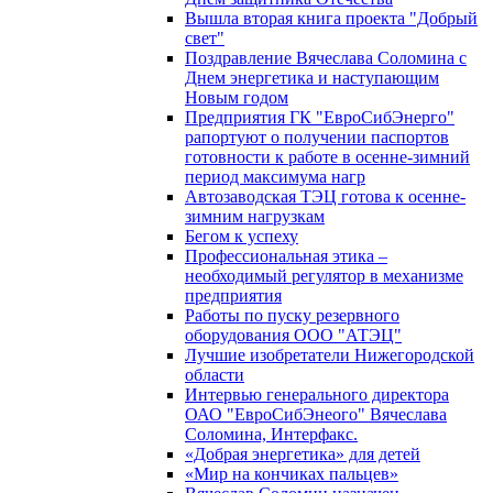
Вышла вторая книга проекта "Добрый
свет"
Поздравление Вячеслава Соломина с
Днем энергетика и наступающим
Новым годом
Предприятия ГК "ЕвроСибЭнерго"
рапортуют о получении паспортов
готовности к работе в осенне-зимний
период максимума нагр
Автозаводская ТЭЦ готова к осенне-
зимним нагрузкам
Бегом к успеху
Профессиональная этика –
необходимый регулятор в механизме
предприятия
Работы по пуску резервного
оборудования ООО "АТЭЦ"
Лучшие изобретатели Нижегородской
области
Интервью генерального директора
ОАО "ЕвроСибЭнеого" Вячеслава
Соломина, Интерфакс.
«Добрая энергетика» для детей
«Мир на кончиках пальцев»