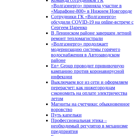
Команда сотрудников ГК
«Волгаэнерго» приняла участие в
«Марафоне-800» в Нижнем Новгороде
Сотрудники ГК «Волгаэнерго»
обсудили COVID-19 на online-встрече с
Сергеем Царенко
В Ленинском районе завершен летний
ремонт тепломагистрали
«Волгаэнерго» продолжает
модернизацию системы горячего
водоснабжения в Автозаводском
районе
En+ Group проводит прививочную
кампанию против коронавирусной
инфекции
Выключаем все из сети и оформляем
перерасчет: как нижегородцам
сэкономить на оплате электричества
летом
Магниты на счетчики: обыкновенное
воровство
Путь капельки
Профессиональная этика –
необходимый регулятор в механизме
предприятия