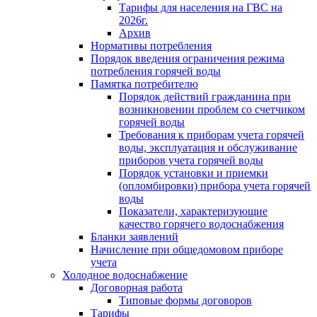
Тарифы для населения на ГВС на
2026г.
Архив
Нормативы потребления
Порядок введения ограничения режима
потребления горячей воды
Памятка потребителю
Порядок действий гражданина при
возникновении проблем со счетчиком
горячей воды
Требования к приборам учета горячей
воды, эксплуатация и обслуживание
приборов учета горячей воды
Порядок установки и приемки
(опломбировки) прибора учета горячей
воды
Показатели, характеризующие
качество горячего водоснабжения
Бланки заявлений
Начисление при общедомовом приборе
учета
Холодное водоснабжение
Договорная работа
Типовые формы договоров
Тарифы