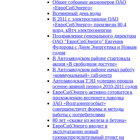
Общее собрание акционеров ОАО
«ЕвроСибЭнерго»
Всемирный день воды
В 2011 г. электростанции ОАО
«ЕвроСибЭнерго» произвели 80,4
млрд. кВтч электроэнергии
Поздравление генерального директора
ОАО "ЕвроСибЭнерго" Евгения
Федорова с Днем Энергетика и Новым
годом
В Автозаводском районе стартовала
акция «В свободном доступе»
В Автозаводском районе начал работу
«коммунальный» call-центр
Автозаводская ТЭЦ успешно прошла
осенне-зимний период 2010-2011 годов
ЕвроСибЭнерго активно готовится к
прохождению весеннего паводка
ЗАО «Волгаэнергосбыт»
совершенствует формы и методы
работы с потребителями
80 лет «сказке из железа и бетона»
ЕвроСибЭнерго вводит в
эксплуатацию новый
газораспределительный пункт на