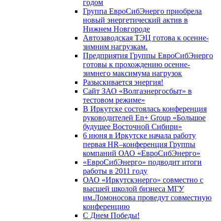
годом
Группа ЕвроСибЭнерго приобрела
новый энергетический актив в
Нижнем Новгороде
Автозаводская ТЭЦ готова к осенне-
зимним нагрузкам.
Предприятия Группы ЕвроСибЭнерго
готовы к прохождению осенне-
зимнего максимума нагрузок
Разыскивается энергия!
Сайт ЗАО «Волгаэнергосбыт» в
тестовом режиме»
В Иркутске состоялась конференция
руководителей En+ Group «Большое
будущее Восточной Сибири»
6 июня в Иркутске начала работу
первая HR–конференция Группы
компаний ОАО «ЕвроСибЭнерго»
«ЕвроСибЭнерго» подводит итоги
работы в 2011 году
ОАО «Иркутскэнерго» совместно с
высшей школой бизнеса МГУ
им.Ломоносова проведут совместную
конференцию
С Днем Победы!