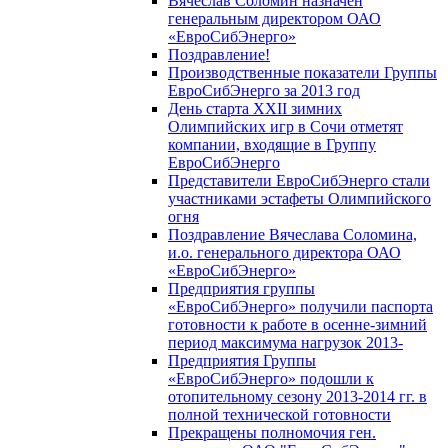
Вячеслав Соломин назначен
генеральным директором ОАО
«ЕвроСибЭнерго»
Поздравление!
Производственные показатели Группы
ЕвроСибЭнерго за 2013 год
День старта XXII зимних
Олимпийских игр в Сочи отметят
компании, входящие в Группу
ЕвроСибЭнерго
Представители ЕвроСибЭнерго стали
участниками эстафеты Олимпийского
огня
Поздравление Вячеслава Соломина,
и.о. генерального директора ОАО
«ЕвроСибЭнерго»
Предприятия группы
«ЕвроСибЭнерго» получили паспорта
готовности к работе в осенне-зимний
период максимума нагрузок 2013-
Предприятия Группы
«ЕвроСибЭнерго» подошли к
отопительному сезону 2013-2014 гг. в
полной технической готовности
Прекращены полномочия ген.