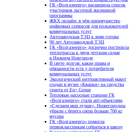
ГК «Волгаэнерго» расширила список
участников льготной жилищной
программы
ЖКХ онлайн: в чём преимущество
цифровых сервисов для пользователей
коммунальных услуг
Автозаводская ТЭЦ к зиме готова
90 лет Автозаводской ТЭЦ
ГК «Волгаэнерго» досрочно построила
теплотрассы к двум детским садам
в Нижнем Новгороде
В свете долгов: какие права и
обязанности есть у потребителя
коммунальных услуг
Экологический интерактивный макет
создан в музее «Кварки» на средства
гранта от En+ Group
Тепловые насосные станции ГК
«Волгаэнерго» стали арт-объектами
«Сделаем мир лучше». Нижегородцы
убрали с берега озера больше 700 кг
мусора
ГК «Волгаэнерго» помогла
первоклассникам собраться в школу