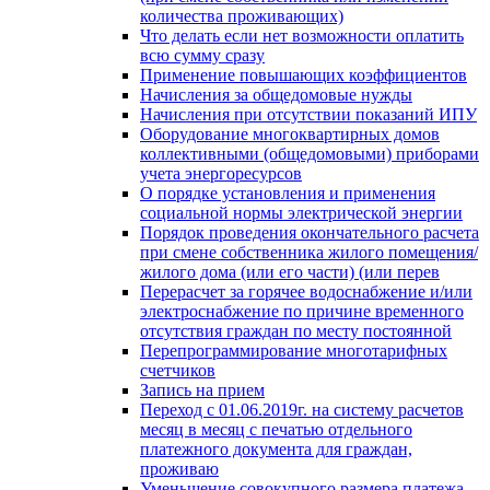
количества проживающих)
Что делать если нет возможности оплатить
всю сумму сразу
Применение повышающих коэффициентов
Начисления за общедомовые нужды
Начисления при отсутствии показаний ИПУ
Оборудование многоквартирных домов
коллективными (общедомовыми) приборами
учета энергоресурсов
О порядке установления и применения
социальной нормы электрической энергии
Порядок проведения окончательного расчета
при смене собственника жилого помещения/
жилого дома (или его части) (или перев
Перерасчет за горячее водоснабжение и/или
электроснабжение по причине временного
отсутствия граждан по месту постоянной
Перепрограммирование многотарифных
счетчиков
Запись на прием
Переход с 01.06.2019г. на систему расчетов
месяц в месяц с печатью отдельного
платежного документа для граждан,
проживаю
Уменьшение совокупного размера платежа