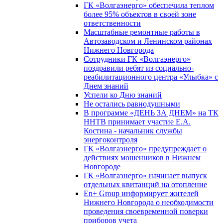
ГК «Волгаэнерго» обеспечила теплом
более 95% объектов в своей зоне
ответственности
Масштабные ремонтные работы в
Автозаводском и Ленинском районах
Нижнего Новгорода
Сотрудники ГК «Волгаэнерго»
поздравили ребят из социально-
реабилитационного центра «Улыбка» с
Днем знаний
Успели ко Дню знаний
Не остались равнодушными
В программе «ДЕНЬ ЗА ДНЕМ» на ТК
ННТВ принимает участие Е.А.
Костина - начальник службы
энергоконтроля
ГК «Волгаэнерго» предупреждает о
действиях мошенников в Нижнем
Новгороде
ГК «Волгаэнерго» начинает выпуск
отдельных квитанций на отопление
En+ Group информирует жителей
Нижнего Новгорода о необходимости
проведения своевременной поверки
приборов учета