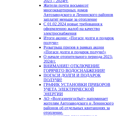
2023 – 2024гг.
Жители почти восьмисот
многоквартирных домов
Автозаводского и Ленинского районов
заплатят меньше за отопление
С 01.02.2024 новые требования к
оформлению жалоб на качество
электроснабжения
Итоги акции: «Погаси долги и подарок
получи»
Розыгрыш призов в рамках акции
«Погаси долги и подарок получи!»
О начале отопительного периода 2023-
2024гг.
ВНИМАНИЕ! ОТКЛЮЧЕНИЕ
ГОРЯЧЕГО ВОДОСНАБЖЕНИЯ!
ПОГАСИ ДОЛГИ И ПОДАРОК
ПОЛУЧИ!
ГРАФИК УСТАНОВКИ ПРИБОРОВ
УЧЕТА ЭЛЕКТРИЧЕСКОЙ
ЭНЕРГИИ
АО «Волгаэнергосбыт» напоминает
жителям Автозаводского и Ленинского
районов об отдельных квитанциях за
отопление.