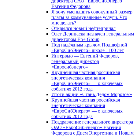
директора ОАО "ЕвроСибЭнерго"
Евгения Федорова
Я хочу уменьшить совокупный размер
платы за коммунальные услуги. Что
мне делать?
Открылся новый нефтепричал
Олег Дерипаска назначен генеральным
директором En+ Group
Под надёжным крылом Подшефной
«ЕвроСибЭнерго» школе - 100 лет
Интервью — Евгений Федоров,
генеральный директор
«Евросибэнерго»
Крупнейшая частная российская
энергетическая компания
«ЕвроСибЭнерго» — о ключевых
событиях 2012 года
Итоги акции «Стань Дедом Морозом»
Крупнейшая частная российская
энергетическая компания
«ЕвроСибЭнерго» — о ключевых
событиях 2012 года
Поздравление генерального директора
ОАО «ЕвроСибЭнерго» Евгения
Федорова с Днем Энергетика и Новым