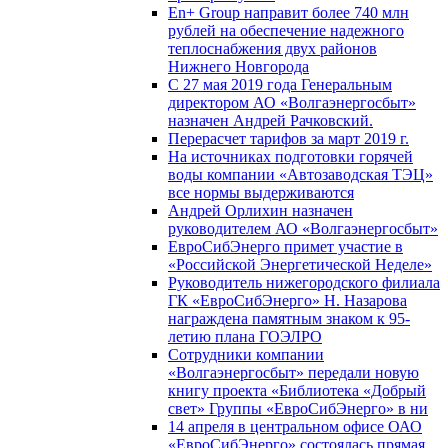
En+ Group направит более 740 млн
рублей на обеспечение надежного
теплоснабжения двух районов
Нижнего Новгорода
С 27 мая 2019 года Генеральным
директором АО «Волгаэнергосбыт»
назначен Андрей Рачковский.
Перерасчет тарифов за март 2019 г.
На источниках подготовки горячей
воды компании «Автозаводская ТЭЦ»
все нормы выдерживаются
Андрей Орлихин назначен
руководителем АО «Волгаэнергосбыт»
ЕвроСибЭнерго примет участие в
«Российской Энергетической Неделе»
Руководитель нижегородского филиала
ГК «ЕвроСибЭнерго» Н. Назарова
награждена памятным знаком к 95-
летию плана ГОЭЛРО
Сотрудники компании
«Волгаэнергосбыт» передали новую
книгу проекта «Библиотека «Добрый
свет» Группы «ЕвроСибЭнерго» в ни
14 апреля в центральном офисе ОАО
«ЕвроСибЭнерго» состоялась прямая