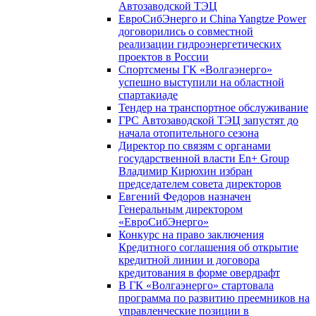
Автозаводской ТЭЦ
ЕвроСибЭнерго и China Yangtze Power
договорились о совместной
реализации гидроэнергетических
проектов в России
Спортсмены ГК «Волгаэнерго»
успешно выступили на областной
спартакиаде
Тендер на транспортное обслуживание
ГРС Автозаводской ТЭЦ запустят до
начала отопительного сезона
Директор по связям с органами
государственной власти En+ Group
Владимир Кирюхин избран
председателем совета директоров
Евгений Федоров назначен
Генеральным директором
«ЕвроСибЭнерго»
Конкурс на право заключения
Кредитного соглашения об открытие
кредитной линии и договора
кредитования в форме овердрафт
В ГК «Волгаэнерго» стартовала
программа по развитию преемников на
управленческие позиции в