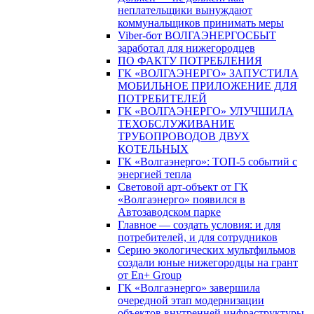
неплательщики вынуждают
коммунальщиков принимать меры
Viber-бот ВОЛГАЭНЕРГОСБЫТ
заработал для нижегородцев
ПО ФАКТУ ПОТРЕБЛЕНИЯ
ГК «ВОЛГАЭНЕРГО» ЗАПУСТИЛА
МОБИЛЬНОЕ ПРИЛОЖЕНИЕ ДЛЯ
ПОТРЕБИТЕЛЕЙ
ГК «ВОЛГАЭНЕРГО» УЛУЧШИЛА
ТЕХОБСЛУЖИВАНИЕ
ТРУБОПРОВОДОВ ДВУХ
КОТЕЛЬНЫХ
ГК «Волгаэнерго»: ТОП-5 событий с
энергией тепла
Световой арт-объект от ГК
«Волгаэнерго» появился в
Автозаводском парке
Главное — создать условия: и для
потребителей, и для сотрудников
Серию экологических мультфильмов
создали юные нижегородцы на грант
от En+ Group
ГК «Волгаэнерго» завершила
очередной этап модернизации
объектов внутренней инфраструктуры