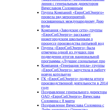
линия с генеральным директором
Вячеславом Соломиным
Группа Компаний «ЕвроСибЭнерго»
провела ряд мероприятий,
посвященных международному Дню
воды
Компания «Заводские сети» группы
«ЕвроСибЭнерго» расскажет
нижегородским школьникам о
процессе производства питьевой вод
Группа «ЕвроСибЭнерго» была
отмечена одной из лучших при
подведении итогов национальной
программы «Лучшие социальные про
Компания «Генерация тепла» группы
«ЕвроСибЭнерго» запустила в работу
новую котельную
ГК «ЕвроСибЭнерго» подвела итоги
производственной деятельности в 2014
году
Поздравление генерального директора
ОАО «ЕвроСибЭнерго» Вячеслава
Соломина с 8 марта
Поздравление Вячеслава Соломина с
Днём защитника Отечества