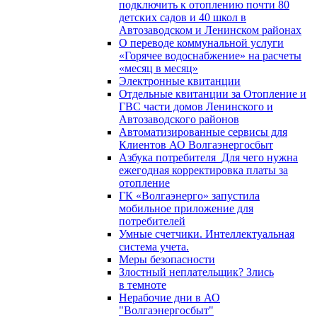
подключить к отоплению почти 80
детских садов и 40 школ в
Автозаводском и Ленинском районах
О переводе коммунальной услуги
«Горячее водоснабжение» на расчеты
«месяц в месяц»
Электронные квитанции
Отдельные квитанции за Отопление и
ГВС части домов Ленинского и
Автозаводского районов
Автоматизированные сервисы для
Клиентов АО Волгаэнергосбыт
Азбука потребителя_Для чего нужна
ежегодная корректировка платы за
отопление
ГК «Волгаэнерго» запустила
мобильное приложение для
потребителей
Умные счетчики. Интеллектуальная
система учета.
Меры безопасности
Злостный неплательщик? Злись
в темноте
Нерабочие дни в АО
"Волгаэнергосбыт"