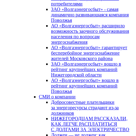
потребителями
ЗАО «Волгаэнергосбыт» - самая
динамично развивающаяся компания
Поволжья
АО «Волгаэнергосбыт» расширило
возможность заочного обслуживания
населения по вопросам
энергоснабжения
АО «Волгаэнергосбыт» гарантирует
бесперебойное энергоснабжение
жителей Московского района
ЗАО «Волгаэнергосбыт» вошло в
рейтинг крупнейших компаний
Нижегородской области
АО «Волгаэнергосбыт» вошло в
рейтинг крупнейших компаний
Поволжья
СМИ о компании
Добросовестные плательщики
за энергоресурсы страдают из-за
должников
НИЖЕГОРОДЦАМ РАССКАЗАЛИ,
КАК ЛЕГЧЕ РАСПЛАТИТЬСЯ
С ДОЛГАМИ ЗА ЭЛЕКТРИЧЕСТВО
Должен — не должен: как