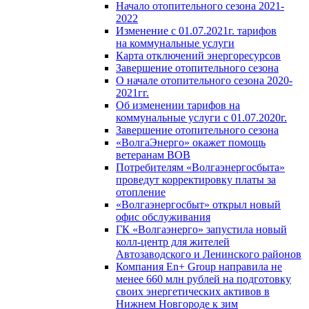
Начало отопительного сезона 2021-
2022
Изменение с 01.07.2021г. тарифов
на коммунальные услуги
Карта отключений энергоресурсов
Завершение отопительного сезона
О начале отопительного сезона 2020-
2021гг.
Об изменении тарифов на
коммунальные услуги с 01.07.2020г.
Завершение отопительного сезона
«ВолгаЭнерго» окажет помощь
ветеранам ВОВ
Потребителям «Волгаэнергосбыта»
проведут корректировку платы за
отопление
«Волгаэнергосбыт» открыл новый
офис обслуживания
ГК «Волгаэнерго» запустила новый
колл-центр для жителей
Автозаводского и Ленинского районов
Компания En+ Group направила не
менее 660 млн рублей на подготовку
своих энергетических активов в
Нижнем Новгороде к зим