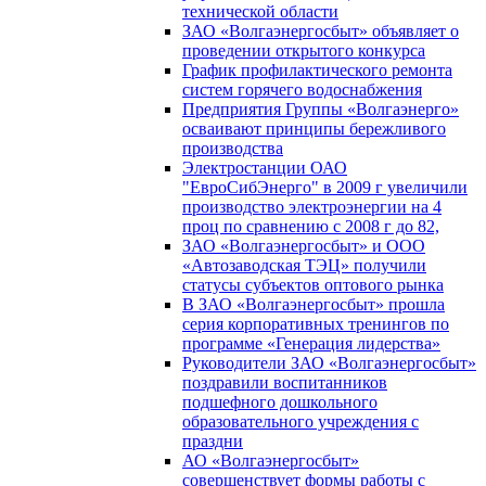
технической области
ЗАО «Волгаэнергосбыт» объявляет о
проведении открытого конкурса
График профилактического ремонта
систем горячего водоснабжения
Предприятия Группы «Волгаэнерго»
осваивают принципы бережливого
производства
Электростанции ОАО
"ЕвроСибЭнерго" в 2009 г увеличили
производство электроэнергии на 4
проц по сравнению с 2008 г до 82,
ЗАО «Волгаэнергосбыт» и ООО
«Автозаводская ТЭЦ» получили
статусы субъектов оптового рынка
В ЗАО «Волгаэнергосбыт» прошла
серия корпоративных тренингов по
программе «Генерация лидерства»
Руководители ЗАО «Волгаэнергосбыт»
поздравили воспитанников
подшефного дошкольного
образовательного учреждения с
праздни
АО «Волгаэнергосбыт»
совершенствует формы работы с