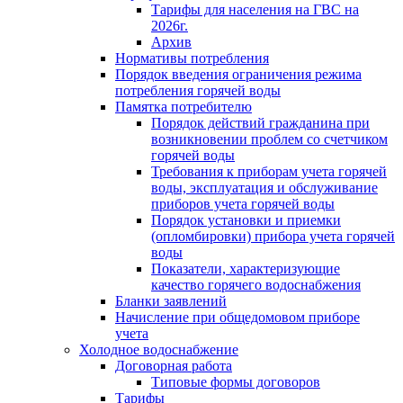
Тарифы для населения на ГВС на
2026г.
Архив
Нормативы потребления
Порядок введения ограничения режима
потребления горячей воды
Памятка потребителю
Порядок действий гражданина при
возникновении проблем со счетчиком
горячей воды
Требования к приборам учета горячей
воды, эксплуатация и обслуживание
приборов учета горячей воды
Порядок установки и приемки
(опломбировки) прибора учета горячей
воды
Показатели, характеризующие
качество горячего водоснабжения
Бланки заявлений
Начисление при общедомовом приборе
учета
Холодное водоснабжение
Договорная работа
Типовые формы договоров
Тарифы