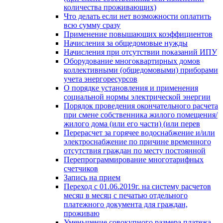
количества проживающих)
Что делать если нет возможности оплатить
всю сумму сразу
Применение повышающих коэффициентов
Начисления за общедомовые нужды
Начисления при отсутствии показаний ИПУ
Оборудование многоквартирных домов
коллективными (общедомовыми) приборами
учета энергоресурсов
О порядке установления и применения
социальной нормы электрической энергии
Порядок проведения окончательного расчета
при смене собственника жилого помещения/
жилого дома (или его части) (или перев
Перерасчет за горячее водоснабжение и/или
электроснабжение по причине временного
отсутствия граждан по месту постоянной
Перепрограммирование многотарифных
счетчиков
Запись на прием
Переход с 01.06.2019г. на систему расчетов
месяц в месяц с печатью отдельного
платежного документа для граждан,
проживаю
Уменьшение совокупного размера платежа