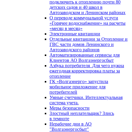
подключить к отоплению почти 80
детских садов и 40 школ в
Автозаводском и Ленинском районах
О переводе коммунальной услуги
«Горячее водоснабжение» на расчеты
«месяц в месяц»
Электронные квитанции
Отдельные квитанции за Отопление и
ГВС части домов Ленинского и
Автозаводского районов
Автоматизированные сервисы для
Клиентов АО Волгаэнергосбыт
Азбука потребителя_Для чего нужна
ежегодная корректировка платы за
отопление
ГК «Волгаэнерго» запустила
мобильное приложение для
потребителей
Умные счетчики. Интеллектуальная
система учета.
Меры безопасности
Злостный неплательщик? Злись
в темноте
Нерабочие дни в АО
"Волгаэнергосбыт"