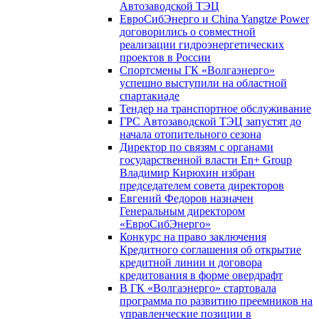
Автозаводской ТЭЦ
ЕвроСибЭнерго и China Yangtze Power
договорились о совместной
реализации гидроэнергетических
проектов в России
Спортсмены ГК «Волгаэнерго»
успешно выступили на областной
спартакиаде
Тендер на транспортное обслуживание
ГРС Автозаводской ТЭЦ запустят до
начала отопительного сезона
Директор по связям с органами
государственной власти En+ Group
Владимир Кирюхин избран
председателем совета директоров
Евгений Федоров назначен
Генеральным директором
«ЕвроСибЭнерго»
Конкурс на право заключения
Кредитного соглашения об открытие
кредитной линии и договора
кредитования в форме овердрафт
В ГК «Волгаэнерго» стартовала
программа по развитию преемников на
управленческие позиции в