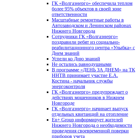
ГК «Волгаэнерго» обеспечила теплом
более 95% объектов в своей зоне
ответственности
Масштабные ремонтные работы в
Автозаводском и Ленинском районах
Нижнего Новгорода
Сотрудники ГК «Волгаэнерго»
поздравили ребят из социально-
реабилитационного центра «Улыбка» с
Днем знаний
Успели ко Дню знаний
Не остались равнодушными
В программе «ДЕНЬ ЗА ДНЕМ» на ТК
ННТВ принимает участие Е.А.
Костина - начальник службы
энергоконтроля
ГК «Волгаэнерго» предупреждает о
действиях мошенников в Нижнем
Новгороде
ГК «Волгаэнерго» начинает выпуск
отдельных квитанций на отопление
En+ Group информирует жителей
Нижнего Новгорода о необходимости
проведения своевременной поверки
приборов учета