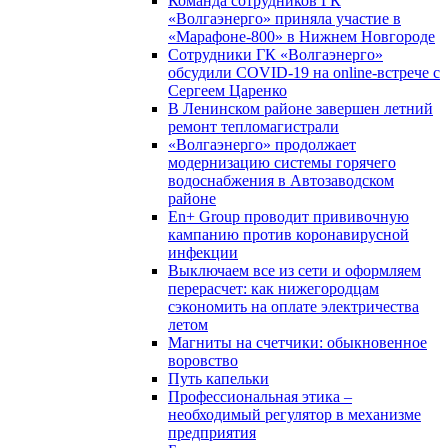
Команда сотрудников ГК
«Волгаэнерго» приняла участие в
«Марафоне-800» в Нижнем Новгороде
Сотрудники ГК «Волгаэнерго»
обсудили COVID-19 на online-встрече с
Сергеем Царенко
В Ленинском районе завершен летний
ремонт тепломагистрали
«Волгаэнерго» продолжает
модернизацию системы горячего
водоснабжения в Автозаводском
районе
En+ Group проводит прививочную
кампанию против коронавирусной
инфекции
Выключаем все из сети и оформляем
перерасчет: как нижегородцам
сэкономить на оплате электричества
летом
Магниты на счетчики: обыкновенное
воровство
Путь капельки
Профессиональная этика –
необходимый регулятор в механизме
предприятия