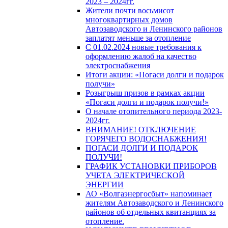
2023 – 2024гг.
Жители почти восьмисот
многоквартирных домов
Автозаводского и Ленинского районов
заплатят меньше за отопление
С 01.02.2024 новые требования к
оформлению жалоб на качество
электроснабжения
Итоги акции: «Погаси долги и подарок
получи»
Розыгрыш призов в рамках акции
«Погаси долги и подарок получи!»
О начале отопительного периода 2023-
2024гг.
ВНИМАНИЕ! ОТКЛЮЧЕНИЕ
ГОРЯЧЕГО ВОДОСНАБЖЕНИЯ!
ПОГАСИ ДОЛГИ И ПОДАРОК
ПОЛУЧИ!
ГРАФИК УСТАНОВКИ ПРИБОРОВ
УЧЕТА ЭЛЕКТРИЧЕСКОЙ
ЭНЕРГИИ
АО «Волгаэнергосбыт» напоминает
жителям Автозаводского и Ленинского
районов об отдельных квитанциях за
отопление.