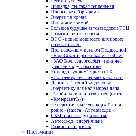
Бегом к успеху
Лошадка, ты такая тепленькая
Новоселье с барьерами
Энергия в крови!
Испытание зимой
Большое будущее автозаводской ТЭЦ
Разыскивается энергия!
ВЭС - новые мощности для новых
возможностей
Под надёжным крылом Подшефной
«ЕвроСибЭнерго» школе - 100 лет
«ЗАО Волгаэнергосбыт» приняло
участие в круглом столе
Команда лучших Туристы ГК
«Волгаэнерго» - первые в области
Денис и Евгений Федоровы:
Энергетику для нас выбрал папа.
«Стабильность и развитие» (газета
«КомерсантЪ»)
«Энергетическое «сердце» бьется
ровно» (газета «Автозаводец»)
СБЫТовое сотрудничество
Автозавод «энергичный»
Главный энергетик
Инструкции