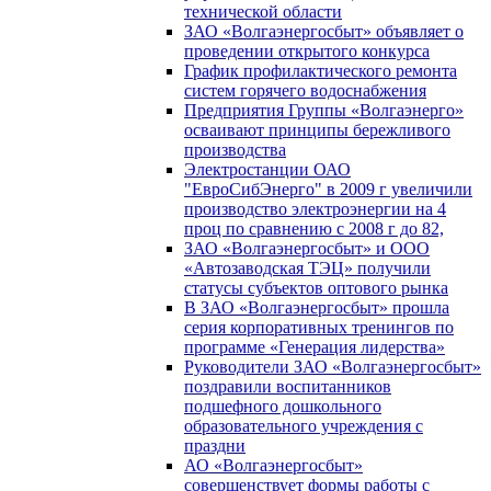
технической области
ЗАО «Волгаэнергосбыт» объявляет о
проведении открытого конкурса
График профилактического ремонта
систем горячего водоснабжения
Предприятия Группы «Волгаэнерго»
осваивают принципы бережливого
производства
Электростанции ОАО
"ЕвроСибЭнерго" в 2009 г увеличили
производство электроэнергии на 4
проц по сравнению с 2008 г до 82,
ЗАО «Волгаэнергосбыт» и ООО
«Автозаводская ТЭЦ» получили
статусы субъектов оптового рынка
В ЗАО «Волгаэнергосбыт» прошла
серия корпоративных тренингов по
программе «Генерация лидерства»
Руководители ЗАО «Волгаэнергосбыт»
поздравили воспитанников
подшефного дошкольного
образовательного учреждения с
праздни
АО «Волгаэнергосбыт»
совершенствует формы работы с