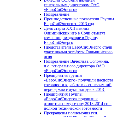
Вячеслав Соломин назначен
генеральным директором ОАО
«ЕвроСибЭнерго»
Поздравление!
Производственные показатели Группы
ЕвроСибЭнерго за 2013 год
День старта XXII зимних
Олимпийских игр в Сочи отметят
компании, входящие в Группу
ЕвроСибЭнерго
Представители ЕвроСибЭнерго стали
участниками эстафеты Олимпийского
огня
Поздравление Вячеслава Соломина,
и.о. генерального директора ОАО
«ЕвроСибЭнерго»
Предприятия группы
«ЕвроСибЭнерго» получили паспорта
готовности к работе в осенне-зимний
период максимума нагрузок 2013-
Предприятия Группы
«ЕвроСибЭнерго» подошли к
отопительному сезону 2013-2014 гг. в
полной технической готовности
Прекращены полномочия ген.