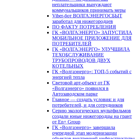
неплательщики вынуждают
коммунальщиков принимать меры
Viber-бот ВОЛГАЭНЕРГОСБЫТ
заработал для нижегородцев
ПО ФАКТУ ПОТРЕБЛЕНИЯ
ГК «ВОЛГАЭНЕРГО» ЗАПУСТИЛА
МОБИЛЬНОЕ ПРИЛОЖЕНИЕ ДЛЯ
ПОТРЕБИТЕЛЕЙ
ГК «ВОЛГАЭНЕРГО» УЛУЧШИЛА
ТЕХОБСЛУЖИВАНИЕ
ТРУБОПРОВОДОВ ДВУХ
КОТЕЛЬНЫХ
ГК «Волгаэнерго»: ТОП-5 событий с
энергией тепла
Световой арт-объект от ГК
«Волгаэнерго» появился в
Автозаводском парке
Главное — создать условия: и для
потребителей, и для сотрудников
Серию экологических мультфильмов
создали юные нижегородцы на грант
от En+ Group
ГК «Волгаэнерго» завершила
очередной этап модернизации
объектов внутренней инфраструктуры