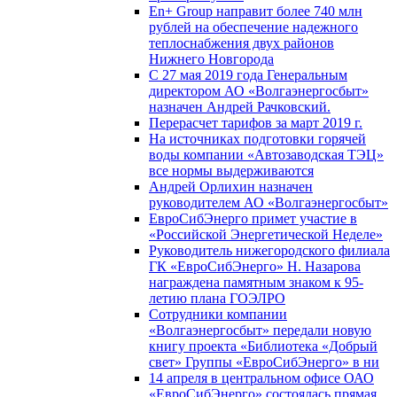
En+ Group направит более 740 млн
рублей на обеспечение надежного
теплоснабжения двух районов
Нижнего Новгорода
С 27 мая 2019 года Генеральным
директором АО «Волгаэнергосбыт»
назначен Андрей Рачковский.
Перерасчет тарифов за март 2019 г.
На источниках подготовки горячей
воды компании «Автозаводская ТЭЦ»
все нормы выдерживаются
Андрей Орлихин назначен
руководителем АО «Волгаэнергосбыт»
ЕвроСибЭнерго примет участие в
«Российской Энергетической Неделе»
Руководитель нижегородского филиала
ГК «ЕвроСибЭнерго» Н. Назарова
награждена памятным знаком к 95-
летию плана ГОЭЛРО
Сотрудники компании
«Волгаэнергосбыт» передали новую
книгу проекта «Библиотека «Добрый
свет» Группы «ЕвроСибЭнерго» в ни
14 апреля в центральном офисе ОАО
«ЕвроСибЭнерго» состоялась прямая