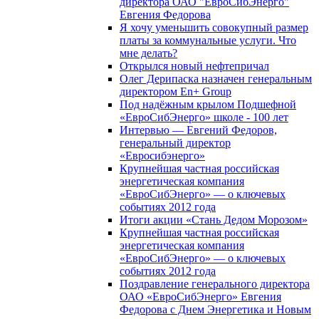
директора ОАО "ЕвроСибЭнерго"
Евгения Федорова
Я хочу уменьшить совокупный размер
платы за коммунальные услуги. Что
мне делать?
Открылся новый нефтепричал
Олег Дерипаска назначен генеральным
директором En+ Group
Под надёжным крылом Подшефной
«ЕвроСибЭнерго» школе - 100 лет
Интервью — Евгений Федоров,
генеральный директор
«Евросибэнерго»
Крупнейшая частная российская
энергетическая компания
«ЕвроСибЭнерго» — о ключевых
событиях 2012 года
Итоги акции «Стань Дедом Морозом»
Крупнейшая частная российская
энергетическая компания
«ЕвроСибЭнерго» — о ключевых
событиях 2012 года
Поздравление генерального директора
ОАО «ЕвроСибЭнерго» Евгения
Федорова с Днем Энергетика и Новым