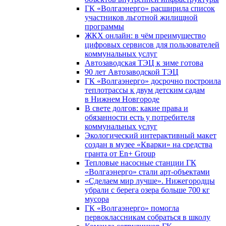
ГК «Волгаэнерго» расширила список
участников льготной жилищной
программы
ЖКХ онлайн: в чём преимущество
цифровых сервисов для пользователей
коммунальных услуг
Автозаводская ТЭЦ к зиме готова
90 лет Автозаводской ТЭЦ
ГК «Волгаэнерго» досрочно построила
теплотрассы к двум детским садам
в Нижнем Новгороде
В свете долгов: какие права и
обязанности есть у потребителя
коммунальных услуг
Экологический интерактивный макет
создан в музее «Кварки» на средства
гранта от En+ Group
Тепловые насосные станции ГК
«Волгаэнерго» стали арт-объектами
«Сделаем мир лучше». Нижегородцы
убрали с берега озера больше 700 кг
мусора
ГК «Волгаэнерго» помогла
первоклассникам собраться в школу