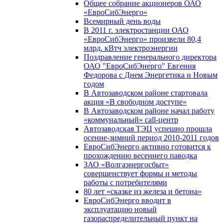
Общее собрание акционеров ОАО
«ЕвроСибЭнерго»
Всемирный день воды
В 2011 г. электростанции ОАО
«ЕвроСибЭнерго» произвели 80,4
млрд. кВтч электроэнергии
Поздравление генерального директора
ОАО "ЕвроСибЭнерго" Евгения
Федорова с Днем Энергетика и Новым
годом
В Автозаводском районе стартовала
акция «В свободном доступе»
В Автозаводском районе начал работу
«коммунальный» call-центр
Автозаводская ТЭЦ успешно прошла
осенне-зимний период 2010-2011 годов
ЕвроСибЭнерго активно готовится к
прохождению весеннего паводка
ЗАО «Волгаэнергосбыт»
совершенствует формы и методы
работы с потребителями
80 лет «сказке из железа и бетона»
ЕвроСибЭнерго вводит в
эксплуатацию новый
газораспределительный пункт на