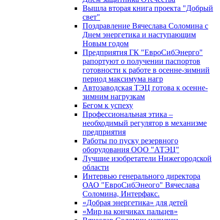
Вышла вторая книга проекта "Добрый
свет"
Поздравление Вячеслава Соломина с
Днем энергетика и наступающим
Новым годом
Предприятия ГК "ЕвроСибЭнерго"
рапортуют о получении паспортов
готовности к работе в осенне-зимний
период максимума нагр
Автозаводская ТЭЦ готова к осенне-
зимним нагрузкам
Бегом к успеху
Профессиональная этика –
необходимый регулятор в механизме
предприятия
Работы по пуску резервного
оборудования ООО "АТЭЦ"
Лучшие изобретатели Нижегородской
области
Интервью генерального директора
ОАО "ЕвроСибЭнеого" Вячеслава
Соломина, Интерфакс.
«Добрая энергетика» для детей
«Мир на кончиках пальцев»