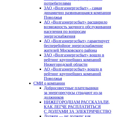
потребителями
ЗАО «Волгаэнергосбыт» - самая
динамично развивающаяся компания
Поволжья
АО «Волгаэнергосбыт» расширило
возможность заочного обслуживания
населения по вопросам
энергоснабжения
АО «Волгаэнергосбыт» гарантирует
бесперебойное энергоснабжение
жителей Московского района
ЗАО «Волгаэнергосбыт» вошло в
рейтинг крупнейших компаний
Нижегородской области
АО «Волгаэнергосбыт» вошло в
рейтинг крупнейших компаний
Поволжья
СМИ о компании
Добросовестные плательщики
за энергоресурсы страдают из-за
должников
НИЖЕГОРОДЦАМ РАССКАЗАЛИ,
КАК ЛЕГЧЕ РАСПЛАТИТЬСЯ
С ДОЛГАМИ ЗА ЭЛЕКТРИЧЕСТВО
Должен — не должен: как