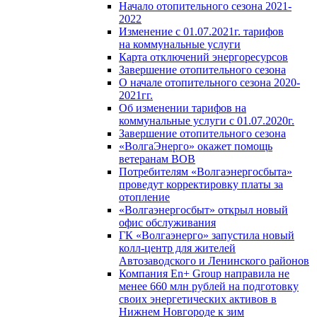
Начало отопительного сезона 2021-
2022
Изменение с 01.07.2021г. тарифов
на коммунальные услуги
Карта отключений энергоресурсов
Завершение отопительного сезона
О начале отопительного сезона 2020-
2021гг.
Об изменении тарифов на
коммунальные услуги с 01.07.2020г.
Завершение отопительного сезона
«ВолгаЭнерго» окажет помощь
ветеранам ВОВ
Потребителям «Волгаэнергосбыта»
проведут корректировку платы за
отопление
«Волгаэнергосбыт» открыл новый
офис обслуживания
ГК «Волгаэнерго» запустила новый
колл-центр для жителей
Автозаводского и Ленинского районов
Компания En+ Group направила не
менее 660 млн рублей на подготовку
своих энергетических активов в
Нижнем Новгороде к зим