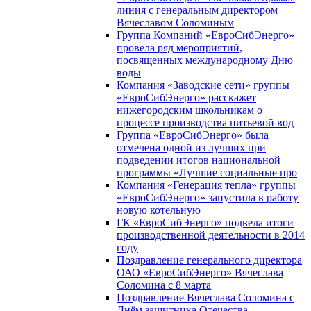
линия с генеральным директором
Вячеславом Соломиным
Группа Компаний «ЕвроСибЭнерго»
провела ряд мероприятий,
посвященных международному Дню
воды
Компания «Заводские сети» группы
«ЕвроСибЭнерго» расскажет
нижегородским школьникам о
процессе производства питьевой вод
Группа «ЕвроСибЭнерго» была
отмечена одной из лучших при
подведении итогов национальной
программы «Лучшие социальные про
Компания «Генерация тепла» группы
«ЕвроСибЭнерго» запустила в работу
новую котельную
ГК «ЕвроСибЭнерго» подвела итоги
производственной деятельности в 2014
году
Поздравление генерального директора
ОАО «ЕвроСибЭнерго» Вячеслава
Соломина с 8 марта
Поздравление Вячеслава Соломина с
Днём защитника Отечества