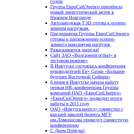
годом
Группа ЕвроСибЭнерго приобрела
новый энергетический актив в
Нижнем Новгороде
Автозаводская ТЭЦ готова к осенне-
зимним нагрузкам.
Предприятия Группы ЕвроСибЭнерго
готовы к прохождению осенне-
зимнего максимума нагрузок
Разыскивается энергия!
Сайт ЗАО «Волгаэнергосбыт» в
тестовом режиме»
В Иркутске состоялась конференция
руководителей En+ Group «Большое
будущее Восточной Сибири»
6 июня в Иркутске начала работу
первая HR–конференция Группы
компаний ОАО «ЕвроСибЭнерго»
«ЕвроСибЭнерго» подводит итоги
работы в 2011 году
ОАО «Иркутскэнерго» совместно с
высшей школой бизнеса МГУ
им.Ломоносова проведут совместную
конференцию
С Днем Победы!