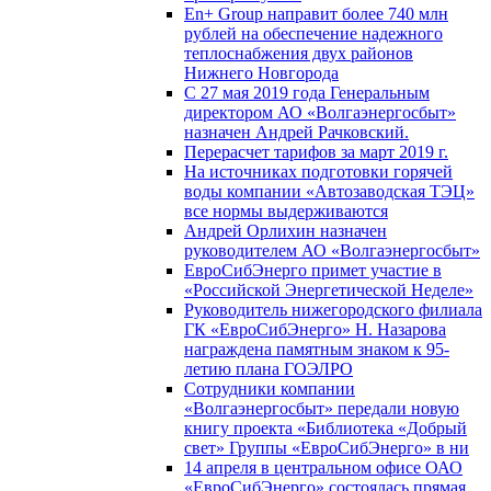
En+ Group направит более 740 млн
рублей на обеспечение надежного
теплоснабжения двух районов
Нижнего Новгорода
С 27 мая 2019 года Генеральным
директором АО «Волгаэнергосбыт»
назначен Андрей Рачковский.
Перерасчет тарифов за март 2019 г.
На источниках подготовки горячей
воды компании «Автозаводская ТЭЦ»
все нормы выдерживаются
Андрей Орлихин назначен
руководителем АО «Волгаэнергосбыт»
ЕвроСибЭнерго примет участие в
«Российской Энергетической Неделе»
Руководитель нижегородского филиала
ГК «ЕвроСибЭнерго» Н. Назарова
награждена памятным знаком к 95-
летию плана ГОЭЛРО
Сотрудники компании
«Волгаэнергосбыт» передали новую
книгу проекта «Библиотека «Добрый
свет» Группы «ЕвроСибЭнерго» в ни
14 апреля в центральном офисе ОАО
«ЕвроСибЭнерго» состоялась прямая