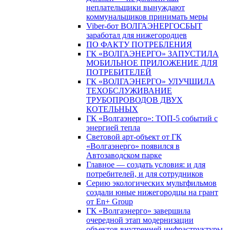
неплательщики вынуждают
коммунальщиков принимать меры
Viber-бот ВОЛГАЭНЕРГОСБЫТ
заработал для нижегородцев
ПО ФАКТУ ПОТРЕБЛЕНИЯ
ГК «ВОЛГАЭНЕРГО» ЗАПУСТИЛА
МОБИЛЬНОЕ ПРИЛОЖЕНИЕ ДЛЯ
ПОТРЕБИТЕЛЕЙ
ГК «ВОЛГАЭНЕРГО» УЛУЧШИЛА
ТЕХОБСЛУЖИВАНИЕ
ТРУБОПРОВОДОВ ДВУХ
КОТЕЛЬНЫХ
ГК «Волгаэнерго»: ТОП-5 событий с
энергией тепла
Световой арт-объект от ГК
«Волгаэнерго» появился в
Автозаводском парке
Главное — создать условия: и для
потребителей, и для сотрудников
Серию экологических мультфильмов
создали юные нижегородцы на грант
от En+ Group
ГК «Волгаэнерго» завершила
очередной этап модернизации
объектов внутренней инфраструктуры