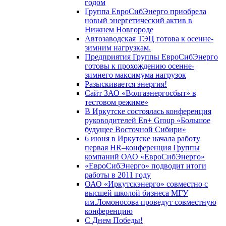
годом
Группа ЕвроСибЭнерго приобрела
новый энергетический актив в
Нижнем Новгороде
Автозаводская ТЭЦ готова к осенне-
зимним нагрузкам.
Предприятия Группы ЕвроСибЭнерго
готовы к прохождению осенне-
зимнего максимума нагрузок
Разыскивается энергия!
Сайт ЗАО «Волгаэнергосбыт» в
тестовом режиме»
В Иркутске состоялась конференция
руководителей En+ Group «Большое
будущее Восточной Сибири»
6 июня в Иркутске начала работу
первая HR–конференция Группы
компаний ОАО «ЕвроСибЭнерго»
«ЕвроСибЭнерго» подводит итоги
работы в 2011 году
ОАО «Иркутскэнерго» совместно с
высшей школой бизнеса МГУ
им.Ломоносова проведут совместную
конференцию
С Днем Победы!