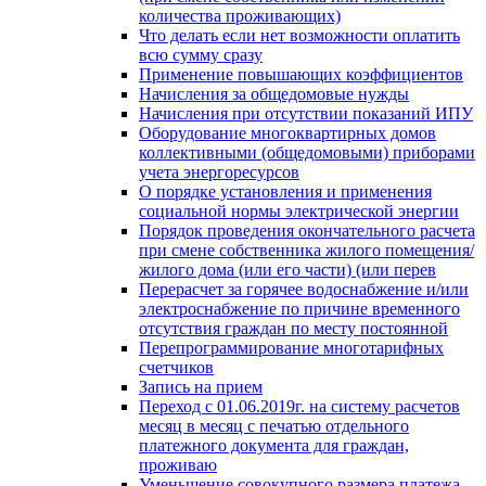
количества проживающих)
Что делать если нет возможности оплатить
всю сумму сразу
Применение повышающих коэффициентов
Начисления за общедомовые нужды
Начисления при отсутствии показаний ИПУ
Оборудование многоквартирных домов
коллективными (общедомовыми) приборами
учета энергоресурсов
О порядке установления и применения
социальной нормы электрической энергии
Порядок проведения окончательного расчета
при смене собственника жилого помещения/
жилого дома (или его части) (или перев
Перерасчет за горячее водоснабжение и/или
электроснабжение по причине временного
отсутствия граждан по месту постоянной
Перепрограммирование многотарифных
счетчиков
Запись на прием
Переход с 01.06.2019г. на систему расчетов
месяц в месяц с печатью отдельного
платежного документа для граждан,
проживаю
Уменьшение совокупного размера платежа