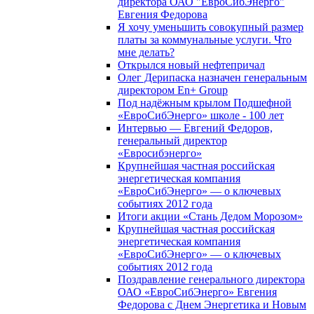
директора ОАО "ЕвроСибЭнерго"
Евгения Федорова
Я хочу уменьшить совокупный размер
платы за коммунальные услуги. Что
мне делать?
Открылся новый нефтепричал
Олег Дерипаска назначен генеральным
директором En+ Group
Под надёжным крылом Подшефной
«ЕвроСибЭнерго» школе - 100 лет
Интервью — Евгений Федоров,
генеральный директор
«Евросибэнерго»
Крупнейшая частная российская
энергетическая компания
«ЕвроСибЭнерго» — о ключевых
событиях 2012 года
Итоги акции «Стань Дедом Морозом»
Крупнейшая частная российская
энергетическая компания
«ЕвроСибЭнерго» — о ключевых
событиях 2012 года
Поздравление генерального директора
ОАО «ЕвроСибЭнерго» Евгения
Федорова с Днем Энергетика и Новым