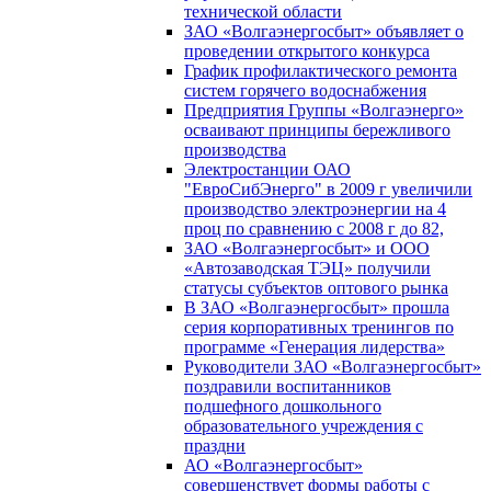
технической области
ЗАО «Волгаэнергосбыт» объявляет о
проведении открытого конкурса
График профилактического ремонта
систем горячего водоснабжения
Предприятия Группы «Волгаэнерго»
осваивают принципы бережливого
производства
Электростанции ОАО
"ЕвроСибЭнерго" в 2009 г увеличили
производство электроэнергии на 4
проц по сравнению с 2008 г до 82,
ЗАО «Волгаэнергосбыт» и ООО
«Автозаводская ТЭЦ» получили
статусы субъектов оптового рынка
В ЗАО «Волгаэнергосбыт» прошла
серия корпоративных тренингов по
программе «Генерация лидерства»
Руководители ЗАО «Волгаэнергосбыт»
поздравили воспитанников
подшефного дошкольного
образовательного учреждения с
праздни
АО «Волгаэнергосбыт»
совершенствует формы работы с