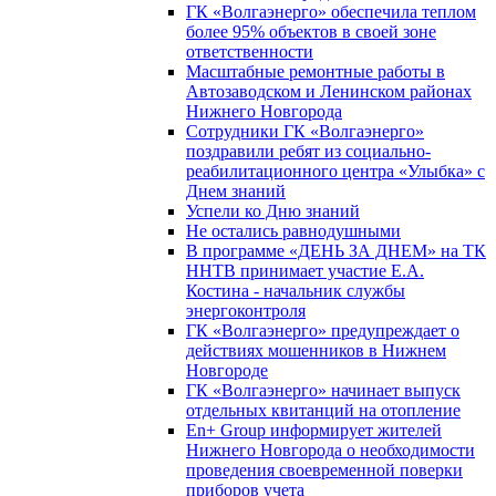
ГК «Волгаэнерго» обеспечила теплом
более 95% объектов в своей зоне
ответственности
Масштабные ремонтные работы в
Автозаводском и Ленинском районах
Нижнего Новгорода
Сотрудники ГК «Волгаэнерго»
поздравили ребят из социально-
реабилитационного центра «Улыбка» с
Днем знаний
Успели ко Дню знаний
Не остались равнодушными
В программе «ДЕНЬ ЗА ДНЕМ» на ТК
ННТВ принимает участие Е.А.
Костина - начальник службы
энергоконтроля
ГК «Волгаэнерго» предупреждает о
действиях мошенников в Нижнем
Новгороде
ГК «Волгаэнерго» начинает выпуск
отдельных квитанций на отопление
En+ Group информирует жителей
Нижнего Новгорода о необходимости
проведения своевременной поверки
приборов учета