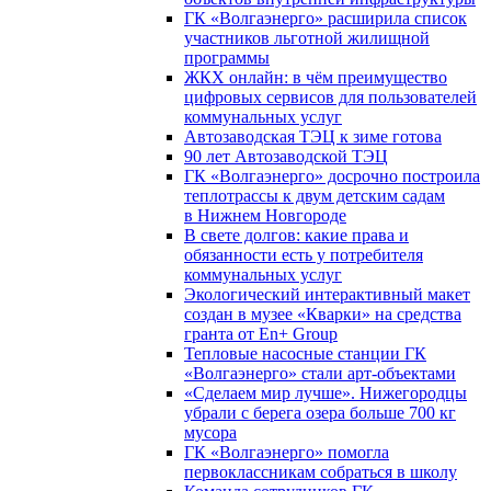
ГК «Волгаэнерго» расширила список
участников льготной жилищной
программы
ЖКХ онлайн: в чём преимущество
цифровых сервисов для пользователей
коммунальных услуг
Автозаводская ТЭЦ к зиме готова
90 лет Автозаводской ТЭЦ
ГК «Волгаэнерго» досрочно построила
теплотрассы к двум детским садам
в Нижнем Новгороде
В свете долгов: какие права и
обязанности есть у потребителя
коммунальных услуг
Экологический интерактивный макет
создан в музее «Кварки» на средства
гранта от En+ Group
Тепловые насосные станции ГК
«Волгаэнерго» стали арт-объектами
«Сделаем мир лучше». Нижегородцы
убрали с берега озера больше 700 кг
мусора
ГК «Волгаэнерго» помогла
первоклассникам собраться в школу