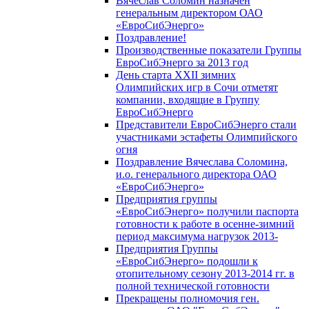
Вячеслав Соломин назначен
генеральным директором ОАО
«ЕвроСибЭнерго»
Поздравление!
Производственные показатели Группы
ЕвроСибЭнерго за 2013 год
День старта XXII зимних
Олимпийских игр в Сочи отметят
компании, входящие в Группу
ЕвроСибЭнерго
Представители ЕвроСибЭнерго стали
участниками эстафеты Олимпийского
огня
Поздравление Вячеслава Соломина,
и.о. генерального директора ОАО
«ЕвроСибЭнерго»
Предприятия группы
«ЕвроСибЭнерго» получили паспорта
готовности к работе в осенне-зимний
период максимума нагрузок 2013-
Предприятия Группы
«ЕвроСибЭнерго» подошли к
отопительному сезону 2013-2014 гг. в
полной технической готовности
Прекращены полномочия ген.