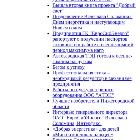
Вышла вторая книга проекта "Добрый
свет"
Поздравление Вячеслава Соломина с
Днем энергетика и наступающим
Новым годом
Предприятия ГК "ЕвроСибЭнерго"
рапортуют о получении паспортов
готовности к работе в осенне-зимний
период максимума нагр
Автозаводская ТЭЦ готова к осенне-
зимним нагрузкам
Бегом к успеху
Профессиональная этика –
необходимый регулятор в механизме
предприятия
Работы по пуску резервного
оборудования ООО "АТЭЦ"
Лучшие изобретатели Нижегородской
области
Интервью генерального директора
ОАО "ЕвроСибЭнеого" Вячеслава
Соломина, Интерфакс.
«Добрая энергетика» для детей
«Мир на кончиках пальцев»