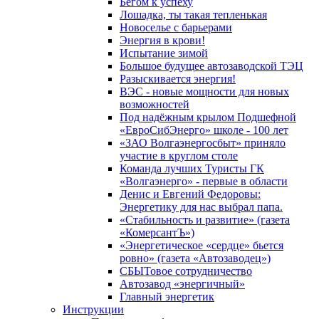
Бегом к успеху
Лошадка, ты такая тепленькая
Новоселье с барьерами
Энергия в крови!
Испытание зимой
Большое будущее автозаводской ТЭЦ
Разыскивается энергия!
ВЭС - новые мощности для новых
возможностей
Под надёжным крылом Подшефной
«ЕвроСибЭнерго» школе - 100 лет
«ЗАО Волгаэнергосбыт» приняло
участие в круглом столе
Команда лучших Туристы ГК
«Волгаэнерго» - первые в области
Денис и Евгений Федоровы:
Энергетику для нас выбрал папа.
«Стабильность и развитие» (газета
«КомерсантЪ»)
«Энергетическое «сердце» бьется
ровно» (газета «Автозаводец»)
СБЫТовое сотрудничество
Автозавод «энергичный»
Главный энергетик
Инструкции