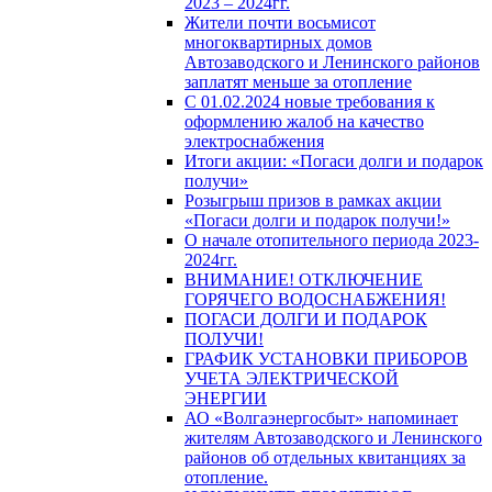
2023 – 2024гг.
Жители почти восьмисот
многоквартирных домов
Автозаводского и Ленинского районов
заплатят меньше за отопление
С 01.02.2024 новые требования к
оформлению жалоб на качество
электроснабжения
Итоги акции: «Погаси долги и подарок
получи»
Розыгрыш призов в рамках акции
«Погаси долги и подарок получи!»
О начале отопительного периода 2023-
2024гг.
ВНИМАНИЕ! ОТКЛЮЧЕНИЕ
ГОРЯЧЕГО ВОДОСНАБЖЕНИЯ!
ПОГАСИ ДОЛГИ И ПОДАРОК
ПОЛУЧИ!
ГРАФИК УСТАНОВКИ ПРИБОРОВ
УЧЕТА ЭЛЕКТРИЧЕСКОЙ
ЭНЕРГИИ
АО «Волгаэнергосбыт» напоминает
жителям Автозаводского и Ленинского
районов об отдельных квитанциях за
отопление.