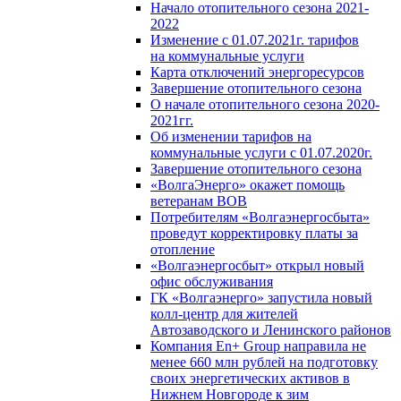
Начало отопительного сезона 2021-
2022
Изменение с 01.07.2021г. тарифов
на коммунальные услуги
Карта отключений энергоресурсов
Завершение отопительного сезона
О начале отопительного сезона 2020-
2021гг.
Об изменении тарифов на
коммунальные услуги с 01.07.2020г.
Завершение отопительного сезона
«ВолгаЭнерго» окажет помощь
ветеранам ВОВ
Потребителям «Волгаэнергосбыта»
проведут корректировку платы за
отопление
«Волгаэнергосбыт» открыл новый
офис обслуживания
ГК «Волгаэнерго» запустила новый
колл-центр для жителей
Автозаводского и Ленинского районов
Компания En+ Group направила не
менее 660 млн рублей на подготовку
своих энергетических активов в
Нижнем Новгороде к зим