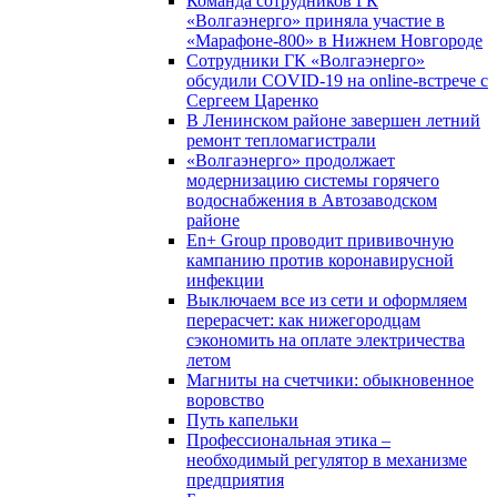
Команда сотрудников ГК
«Волгаэнерго» приняла участие в
«Марафоне-800» в Нижнем Новгороде
Сотрудники ГК «Волгаэнерго»
обсудили COVID-19 на online-встрече с
Сергеем Царенко
В Ленинском районе завершен летний
ремонт тепломагистрали
«Волгаэнерго» продолжает
модернизацию системы горячего
водоснабжения в Автозаводском
районе
En+ Group проводит прививочную
кампанию против коронавирусной
инфекции
Выключаем все из сети и оформляем
перерасчет: как нижегородцам
сэкономить на оплате электричества
летом
Магниты на счетчики: обыкновенное
воровство
Путь капельки
Профессиональная этика –
необходимый регулятор в механизме
предприятия