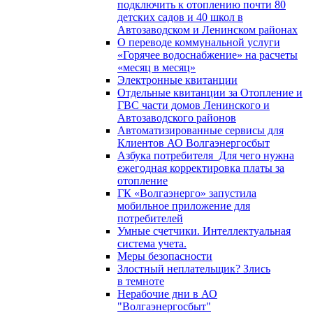
подключить к отоплению почти 80
детских садов и 40 школ в
Автозаводском и Ленинском районах
О переводе коммунальной услуги
«Горячее водоснабжение» на расчеты
«месяц в месяц»
Электронные квитанции
Отдельные квитанции за Отопление и
ГВС части домов Ленинского и
Автозаводского районов
Автоматизированные сервисы для
Клиентов АО Волгаэнергосбыт
Азбука потребителя_Для чего нужна
ежегодная корректировка платы за
отопление
ГК «Волгаэнерго» запустила
мобильное приложение для
потребителей
Умные счетчики. Интеллектуальная
система учета.
Меры безопасности
Злостный неплательщик? Злись
в темноте
Нерабочие дни в АО
"Волгаэнергосбыт"