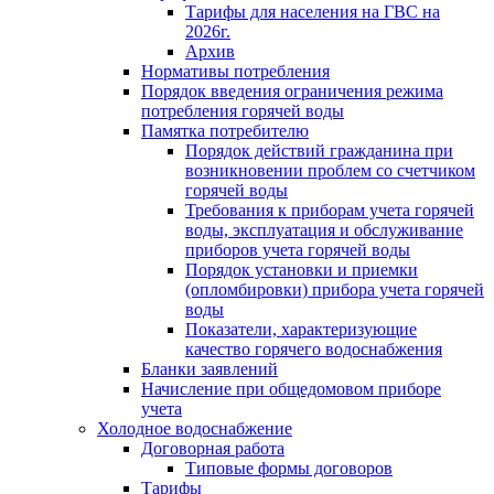
Тарифы для населения на ГВС на
2026г.
Архив
Нормативы потребления
Порядок введения ограничения режима
потребления горячей воды
Памятка потребителю
Порядок действий гражданина при
возникновении проблем со счетчиком
горячей воды
Требования к приборам учета горячей
воды, эксплуатация и обслуживание
приборов учета горячей воды
Порядок установки и приемки
(опломбировки) прибора учета горячей
воды
Показатели, характеризующие
качество горячего водоснабжения
Бланки заявлений
Начисление при общедомовом приборе
учета
Холодное водоснабжение
Договорная работа
Типовые формы договоров
Тарифы