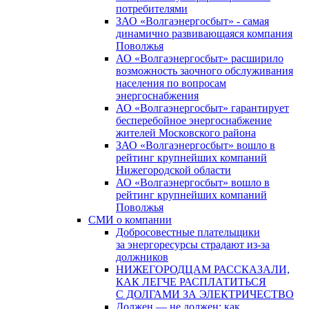
потребителями
ЗАО «Волгаэнергосбыт» - самая
динамично развивающаяся компания
Поволжья
АО «Волгаэнергосбыт» расширило
возможность заочного обслуживания
населения по вопросам
энергоснабжения
АО «Волгаэнергосбыт» гарантирует
бесперебойное энергоснабжение
жителей Московского района
ЗАО «Волгаэнергосбыт» вошло в
рейтинг крупнейших компаний
Нижегородской области
АО «Волгаэнергосбыт» вошло в
рейтинг крупнейших компаний
Поволжья
СМИ о компании
Добросовестные плательщики
за энергоресурсы страдают из-за
должников
НИЖЕГОРОДЦАМ РАССКАЗАЛИ,
КАК ЛЕГЧЕ РАСПЛАТИТЬСЯ
С ДОЛГАМИ ЗА ЭЛЕКТРИЧЕСТВО
Должен — не должен: как