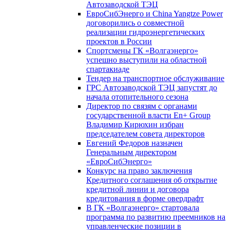
Автозаводской ТЭЦ
ЕвроСибЭнерго и China Yangtze Power
договорились о совместной
реализации гидроэнергетических
проектов в России
Спортсмены ГК «Волгаэнерго»
успешно выступили на областной
спартакиаде
Тендер на транспортное обслуживание
ГРС Автозаводской ТЭЦ запустят до
начала отопительного сезона
Директор по связям с органами
государственной власти En+ Group
Владимир Кирюхин избран
председателем совета директоров
Евгений Федоров назначен
Генеральным директором
«ЕвроСибЭнерго»
Конкурс на право заключения
Кредитного соглашения об открытие
кредитной линии и договора
кредитования в форме овердрафт
В ГК «Волгаэнерго» стартовала
программа по развитию преемников на
управленческие позиции в