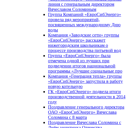
линия с генеральным директором
Вячеславом Соломиным
Группа Компаний «ЕвроСибЭнерго»
провела ряд мероприятий,
посвященных международному Дню
воды
Компания «Заводские сети» группы
«ЕвроСибЭнерго» расскажет
нижегородским школьникам о
процессе производства питьевой вод
Группа «ЕвроСибЭнерго» была
отмечена одной из лучших при
подведении итогов национальной
программы «Лучшие социальные про
Компания «Генерация тепла» группы
«ЕвроСибЭнерго» запустила в работу
новую котельную
ГК «ЕвроСибЭнерго» подвела итоги
производственной деятельности в 2014
году
Поздравление генерального директора
ОАО «ЕвроСибЭнерго» Вячеслава
Соломина с 8 марта
Поздравление Вячеслава Соломина с
Днём защитника Отечества