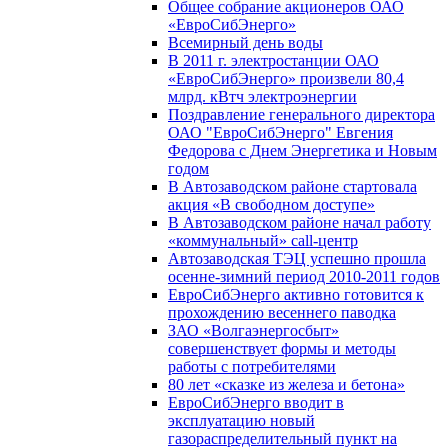
Общее собрание акционеров ОАО
«ЕвроСибЭнерго»
Всемирный день воды
В 2011 г. электростанции ОАО
«ЕвроСибЭнерго» произвели 80,4
млрд. кВтч электроэнергии
Поздравление генерального директора
ОАО "ЕвроСибЭнерго" Евгения
Федорова с Днем Энергетика и Новым
годом
В Автозаводском районе стартовала
акция «В свободном доступе»
В Автозаводском районе начал работу
«коммунальный» call-центр
Автозаводская ТЭЦ успешно прошла
осенне-зимний период 2010-2011 годов
ЕвроСибЭнерго активно готовится к
прохождению весеннего паводка
ЗАО «Волгаэнергосбыт»
совершенствует формы и методы
работы с потребителями
80 лет «сказке из железа и бетона»
ЕвроСибЭнерго вводит в
эксплуатацию новый
газораспределительный пункт на