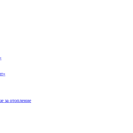
»
ыт»
е за отопление