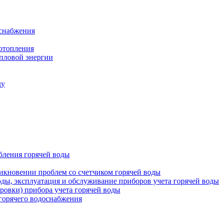
оснабжения
 отопления
епловой энергии
ду
бления горячей воды
икновении проблем со счетчиком горячей воды
оды, эксплуатация и обслуживание приборов учета горячей воды
ровки) прибора учета горячей воды
 горячего водоснабжения