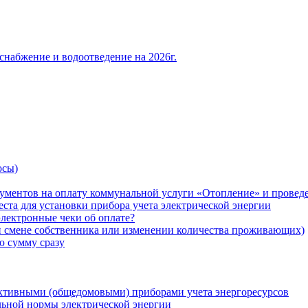
снабжение и водоотведение на 2026г.
осы)
ументов на оплату коммунальной услуги «Отопление» и проведе
ста для установки прибора учета электрической энергии
лектронные чеки об оплате?
ри смене собственника или изменении количества проживающих)
ю сумму сразу
ктивными (общедомовыми) приборами учета энергоресурсов
льной нормы электрической энергии