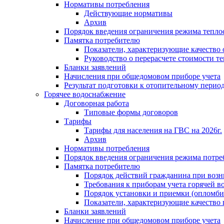
Нормативы потребления
Действующие нормативы
Архив
Порядок введения ограничения режима тепл
Памятка потребителю
Показатели, характеризующие качество
Руководство о перерасчете стоимости т
Бланки заявлений
Начисления при общедомовом приборе учета
Результат подготовки к отопительному перио
Горячее водоснабжение
Договорная работа
Типовые формы договоров
Тарифы
Тарифы для населения на ГВС на 2026г.
Архив
Нормативы потребления
Порядок введения ограничения режима потре
Памятка потребителю
Порядок действий гражданина при возн
Требования к приборам учета горячей в
Порядок установки и приемки (опломби
Показатели, характеризующие качество
Бланки заявлений
Начисление при общедомовом приборе учета