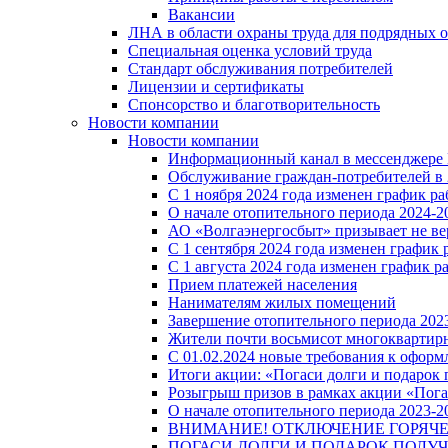
Вакансии
ЛНА в области охраны труда для подрядных 
Специальная оценка условий труда
Стандарт обслуживания потребителей
Лицензии и сертификаты
Спонсорство и благотворительность
Новости компании
Новости компании
Информационный канал в мессенджере
Обслуживание граждан-потребителей в 
С 1 ноября 2024 года изменен график 
О начале отопительного периода 2024-20
АО «Волгаэнергосбыт» призывает не ве
С 1 сентября 2024 года изменен графи
С 1 августа 2024 года изменен график 
Прием платежей населения
Нанимателям жилых помещений
Завершение отопительного периода 2023
Жители почти восьмисот многоквартирн
С 01.02.2024 новые требования к оформ
Итоги акции: «Погаси долги и подарок
Розыгрыш призов в рамках акции «Пога
О начале отопительного периода 2023-20
ВНИМАНИЕ! ОТКЛЮЧЕНИЕ ГОРЯЧ
ПОГАСИ ДОЛГИ И ПОДАРОК ПОЛУЧ