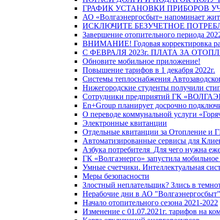
ГРАФИК УСТАНОВКИ ПРИБОРОВ У
АО «Волгаэнергосбыт» напоминает жите
ИСКЛЮЧИТЕ БЕЗУЧЕТНОЕ ПОТРЕБ
Завершение отопительного периода 2022
ВНИМАНИЕ! Годовая корректировка разм
С ФЕВРАЛЯ 2023г. ПЛАТА ЗА ОТО
Обновите мобильное приложение!
Повышение тарифов в 1 декабря 2022г.
Системы теплоснабжения Автозаводског
Нижегородские студенты получили стип
Сотрудники предприятий ГК «ВОЛГАЭНЕ
En+Group планирует досрочно подключи
О переводе коммунальной услуги «Горяч
Электронные квитанции
Отдельные квитанции за Отопление и Г
Автоматизированные сервисы для Клие
Азбука потребителя_Для чего нужна еже
ГК «Волгаэнерго» запустила мобильное
Умные счетчики. Интеллектуальная сист
Меры безопасности
Злостный неплательщик? Злись в темно
Нерабочие дни в АО "Волгаэнергосбыт
Начало отопительного сезона 2021-2022
Изменение с 01.07.2021г. тарифов на к