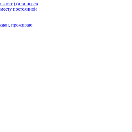
 части) (или перев
 месту постоянной
раждан, проживаю