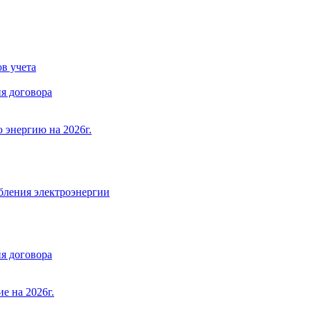
в учета
я договора
 энергию на 2026г.
бления электроэнергии
я договора
е на 2026г.