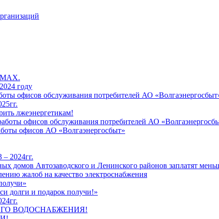
организаций
 MAX.
2024 году
работы офисов обслуживания потребителей АО «Волгаэнергосбыт
25гг.
рить лжеэнергетикам!
к работы офисов обслуживания потребителей АО «Волгаэнергосб
работы офисов АО «Волгаэнергосбыт»
 – 2024гг.
ых домов Автозаводского и Ленинского районов заплатят меньш
лению жалоб на качество электроснабжения
 получи»
си долги и подарок получи!»
24гг.
ЕГО ВОДОСНАБЖЕНИЯ!
И!