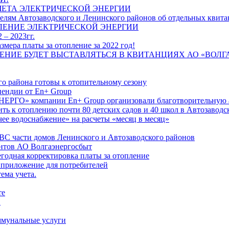
ЧЕТА ЭЛЕКТРИЧЕСКОЙ ЭНЕРГИИ
лям Автозаводского и Ленинского районов об отдельных квитан
ЛЕНИЕ ЭЛЕКТРИЧЕСКОЙ ЭНЕРГИИ
 – 2023гг.
ера платы за отопление за 2022 год!
ПЛЕНИЕ БУДЕТ ВЫСТАВЛЯТЬСЯ В КВИТАНЦИЯХ АО «ВОЛ
о района готовы к отопительному сезону
ендии от En+ Group
РГО» компании En+ Group организовали благотворительную а
ть к отоплению почти 80 детских садов и 40 школ в Автозавод
ее водоснабжение» на расчеты «месяц в месяц»
ВС части домов Ленинского и Автозаводского районов
нтов АО Волгаэнергосбыт
годная корректировка платы за отопление
 приложение для потребителей
ема учета.
те
"
оммунальные услуги