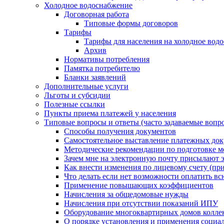
Холодное водоснабжение
Договорная работа
Типовые формы договоров
Тарифы
Тарифы для населения на холодное водо
Архив
Нормативы потребления
Памятка потребителю
Бланки заявлений
Дополнительные услуги
Льготы и субсидии
Полезные ссылки
Пункты приема платежей у населения
Типовые вопросы и ответы (часто задаваемые вопр
Способы получения документов
Самостоятельное выставление платежных док
Методические рекомендации по подготовке ме
Зачем мне на электронную почту присылают э
Как внести изменения по лицевому счету (п
Что делать если нет возможности оплатить вс
Применение повышающих коэффициентов
Начисления за общедомовые нужды
Начисления при отсутствии показаний ИПУ
Оборудование многоквартирных домов колле
О порядке установления и применения социа