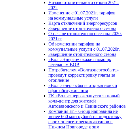
Начало отопительного сезона 2021-
2022
Изменение с 01.07.2021г. тарифов
на коммунальные услуги
Карта отключений энергоресурсов
Завершение отопительного сезона
О начале отопительного сезона 2020-
2021гг.
Об изменении тарифов на
коммунальные услуги с 01.07.2020г.
Завершение отопительного сезона
«ВолгаЭнерго» окажет помощь
ветеранам ВОВ
Потребителям «Волгаэнергосбыта»
проведут корректировку платы за
отопление
«Волгаэнергосбыт» открыл новый
офис обслуживания
ГК «Волгаэнерго» запустила новый
колл-центр для жителей
Автозаводского и Ленинского районов
Компания En+ Group направила не
менее 660 млн рублей на подготовку
своих энергетических активов в
Нижнем Новгороде к зим