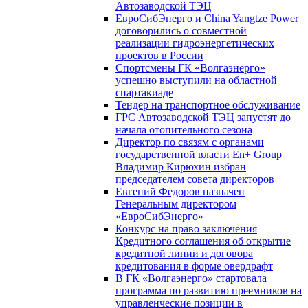
Автозаводской ТЭЦ
ЕвроСибЭнерго и China Yangtze Power
договорились о совместной
реализации гидроэнергетических
проектов в России
Спортсмены ГК «Волгаэнерго»
успешно выступили на областной
спартакиаде
Тендер на транспортное обслуживание
ГРС Автозаводской ТЭЦ запустят до
начала отопительного сезона
Директор по связям с органами
государственной власти En+ Group
Владимир Кирюхин избран
председателем совета директоров
Евгений Федоров назначен
Генеральным директором
«ЕвроСибЭнерго»
Конкурс на право заключения
Кредитного соглашения об открытие
кредитной линии и договора
кредитования в форме овердрафт
В ГК «Волгаэнерго» стартовала
программа по развитию преемников на
управленческие позиции в