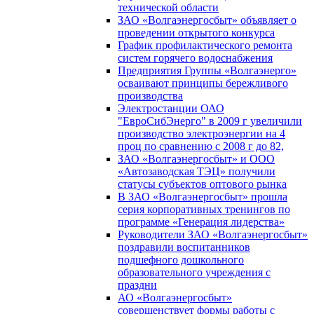
технической области
ЗАО «Волгаэнергосбыт» объявляет о
проведении открытого конкурса
График профилактического ремонта
систем горячего водоснабжения
Предприятия Группы «Волгаэнерго»
осваивают принципы бережливого
производства
Электростанции ОАО
"ЕвроСибЭнерго" в 2009 г увеличили
производство электроэнергии на 4
проц по сравнению с 2008 г до 82,
ЗАО «Волгаэнергосбыт» и ООО
«Автозаводская ТЭЦ» получили
статусы субъектов оптового рынка
В ЗАО «Волгаэнергосбыт» прошла
серия корпоративных тренингов по
программе «Генерация лидерства»
Руководители ЗАО «Волгаэнергосбыт»
поздравили воспитанников
подшефного дошкольного
образовательного учреждения с
праздни
АО «Волгаэнергосбыт»
совершенствует формы работы с