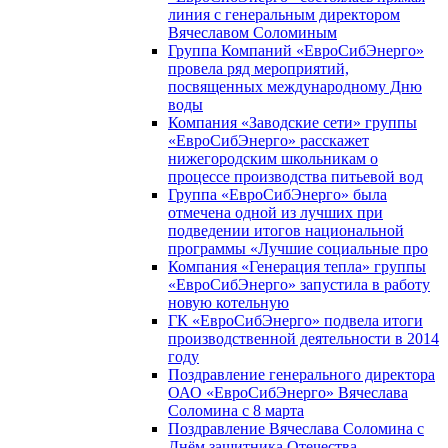
линия с генеральным директором
Вячеславом Соломиным
Группа Компаний «ЕвроСибЭнерго»
провела ряд мероприятий,
посвященных международному Дню
воды
Компания «Заводские сети» группы
«ЕвроСибЭнерго» расскажет
нижегородским школьникам о
процессе производства питьевой вод
Группа «ЕвроСибЭнерго» была
отмечена одной из лучших при
подведении итогов национальной
программы «Лучшие социальные про
Компания «Генерация тепла» группы
«ЕвроСибЭнерго» запустила в работу
новую котельную
ГК «ЕвроСибЭнерго» подвела итоги
производственной деятельности в 2014
году
Поздравление генерального директора
ОАО «ЕвроСибЭнерго» Вячеслава
Соломина с 8 марта
Поздравление Вячеслава Соломина с
Днём защитника Отечества