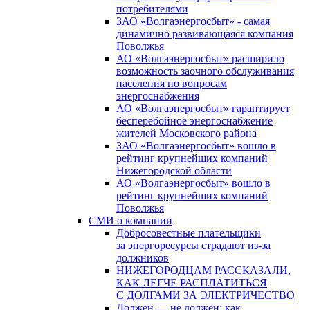
потребителями
ЗАО «Волгаэнергосбыт» - самая
динамично развивающаяся компания
Поволжья
АО «Волгаэнергосбыт» расширило
возможность заочного обслуживания
населения по вопросам
энергоснабжения
АО «Волгаэнергосбыт» гарантирует
бесперебойное энергоснабжение
жителей Московского района
ЗАО «Волгаэнергосбыт» вошло в
рейтинг крупнейших компаний
Нижегородской области
АО «Волгаэнергосбыт» вошло в
рейтинг крупнейших компаний
Поволжья
СМИ о компании
Добросовестные плательщики
за энергоресурсы страдают из-за
должников
НИЖЕГОРОДЦАМ РАССКАЗАЛИ,
КАК ЛЕГЧЕ РАСПЛАТИТЬСЯ
С ДОЛГАМИ ЗА ЭЛЕКТРИЧЕСТВО
Должен — не должен: как