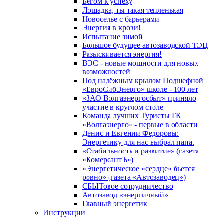
Бегом к успеху
Лошадка, ты такая тепленькая
Новоселье с барьерами
Энергия в крови!
Испытание зимой
Большое будущее автозаводской ТЭЦ
Разыскивается энергия!
ВЭС - новые мощности для новых
возможностей
Под надёжным крылом Подшефной
«ЕвроСибЭнерго» школе - 100 лет
«ЗАО Волгаэнергосбыт» приняло
участие в круглом столе
Команда лучших Туристы ГК
«Волгаэнерго» - первые в области
Денис и Евгений Федоровы:
Энергетику для нас выбрал папа.
«Стабильность и развитие» (газета
«КомерсантЪ»)
«Энергетическое «сердце» бьется
ровно» (газета «Автозаводец»)
СБЫТовое сотрудничество
Автозавод «энергичный»
Главный энергетик
Инструкции