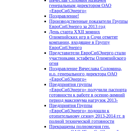
Вячеслав Соломин назначен
генеральным директором ОАО
«ЕвроСибЭнерго»
Поздравление!
Производственные показатели Группы
ЕвроСибЭнерго за 2013 год
День старта XXII зимних
Олимпийских игр в Сочи отметят
компании, входящие в Группу
ЕвроСибЭнерго
Представители ЕвроСибЭнерго стали
участниками эстафеты Олимпийского
огня
Поздравление Вячеслава Соломина,
и.о. генерального директора ОАО
«ЕвроСибЭнерго»
Предприятия группы
«ЕвроСибЭнерго» получили паспорта
готовности к работе в осенне-зимний
период максимума нагрузок 2013-
Предприятия Группы
«ЕвроСибЭнерго» подошли к
отопительному сезону 2013-2014 гг. в
полной технической готовности
Прекращены полномочия ген.