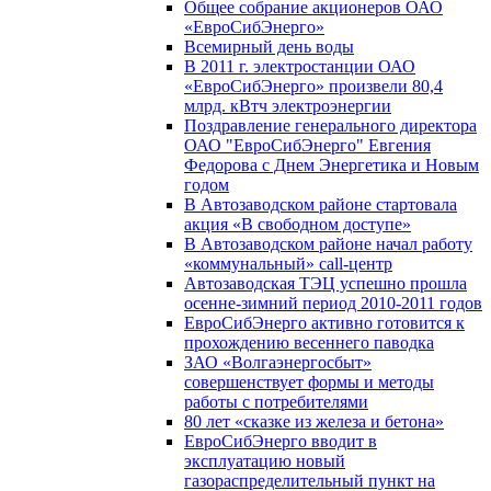
Общее собрание акционеров ОАО
«ЕвроСибЭнерго»
Всемирный день воды
В 2011 г. электростанции ОАО
«ЕвроСибЭнерго» произвели 80,4
млрд. кВтч электроэнергии
Поздравление генерального директора
ОАО "ЕвроСибЭнерго" Евгения
Федорова с Днем Энергетика и Новым
годом
В Автозаводском районе стартовала
акция «В свободном доступе»
В Автозаводском районе начал работу
«коммунальный» call-центр
Автозаводская ТЭЦ успешно прошла
осенне-зимний период 2010-2011 годов
ЕвроСибЭнерго активно готовится к
прохождению весеннего паводка
ЗАО «Волгаэнергосбыт»
совершенствует формы и методы
работы с потребителями
80 лет «сказке из железа и бетона»
ЕвроСибЭнерго вводит в
эксплуатацию новый
газораспределительный пункт на