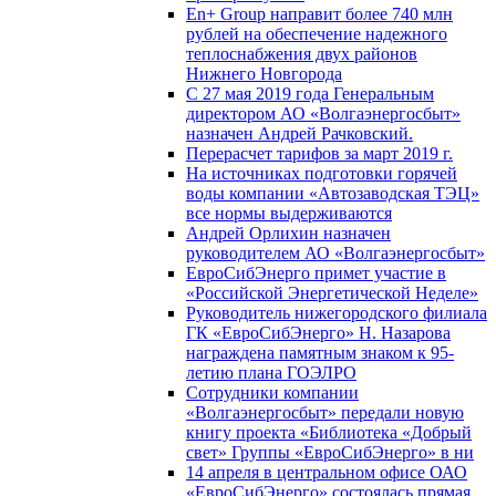
En+ Group направит более 740 млн
рублей на обеспечение надежного
теплоснабжения двух районов
Нижнего Новгорода
С 27 мая 2019 года Генеральным
директором АО «Волгаэнергосбыт»
назначен Андрей Рачковский.
Перерасчет тарифов за март 2019 г.
На источниках подготовки горячей
воды компании «Автозаводская ТЭЦ»
все нормы выдерживаются
Андрей Орлихин назначен
руководителем АО «Волгаэнергосбыт»
ЕвроСибЭнерго примет участие в
«Российской Энергетической Неделе»
Руководитель нижегородского филиала
ГК «ЕвроСибЭнерго» Н. Назарова
награждена памятным знаком к 95-
летию плана ГОЭЛРО
Сотрудники компании
«Волгаэнергосбыт» передали новую
книгу проекта «Библиотека «Добрый
свет» Группы «ЕвроСибЭнерго» в ни
14 апреля в центральном офисе ОАО
«ЕвроСибЭнерго» состоялась прямая