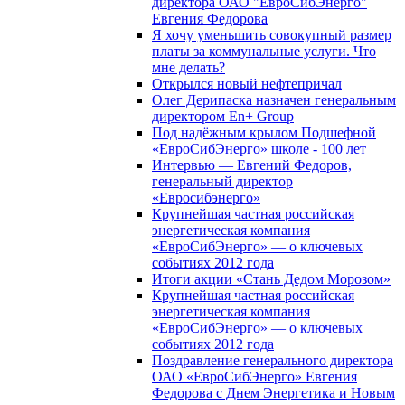
директора ОАО "ЕвроСибЭнерго"
Евгения Федорова
Я хочу уменьшить совокупный размер
платы за коммунальные услуги. Что
мне делать?
Открылся новый нефтепричал
Олег Дерипаска назначен генеральным
директором En+ Group
Под надёжным крылом Подшефной
«ЕвроСибЭнерго» школе - 100 лет
Интервью — Евгений Федоров,
генеральный директор
«Евросибэнерго»
Крупнейшая частная российская
энергетическая компания
«ЕвроСибЭнерго» — о ключевых
событиях 2012 года
Итоги акции «Стань Дедом Морозом»
Крупнейшая частная российская
энергетическая компания
«ЕвроСибЭнерго» — о ключевых
событиях 2012 года
Поздравление генерального директора
ОАО «ЕвроСибЭнерго» Евгения
Федорова с Днем Энергетика и Новым