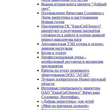
Вышла вторая книга проекта "Добрый
свет"
Поздравление Вячеслава Соломина с
Днем энергетика и наступающим
Новым годом
Предприятия ГК "ЕвроСибЭнерго"
рапортуют о получении паспортов
готовности к работе в осенне-зимний
период максимума нагр
Автозаводская ТЭЦ готова к осенне-
зимним нагрузкам
Бегом к успеху
Профессиональная этика –
необходимый регулятор в механизме
предприятия
Работы по пуску резервного
оборудования ООО "АТЭЦ"
Лучшие изобретатели Нижегородской
области
Интервью генерального директора
ОАО "ЕвроСибЭнеого" Вячеслава
Соломина, Интерфакс.
«Добрая энергетика» для детей
«Мир на кончиках пальцев»