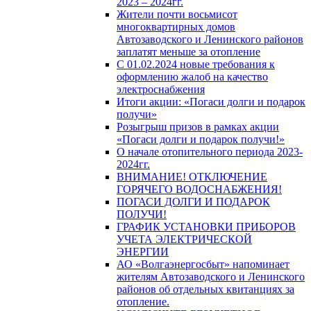
2023 – 2024гг.
Жители почти восьмисот
многоквартирных домов
Автозаводского и Ленинского районов
заплатят меньше за отопление
С 01.02.2024 новые требования к
оформлению жалоб на качество
электроснабжения
Итоги акции: «Погаси долги и подарок
получи»
Розыгрыш призов в рамках акции
«Погаси долги и подарок получи!»
О начале отопительного периода 2023-
2024гг.
ВНИМАНИЕ! ОТКЛЮЧЕНИЕ
ГОРЯЧЕГО ВОДОСНАБЖЕНИЯ!
ПОГАСИ ДОЛГИ И ПОДАРОК
ПОЛУЧИ!
ГРАФИК УСТАНОВКИ ПРИБОРОВ
УЧЕТА ЭЛЕКТРИЧЕСКОЙ
ЭНЕРГИИ
АО «Волгаэнергосбыт» напоминает
жителям Автозаводского и Ленинского
районов об отдельных квитанциях за
отопление.