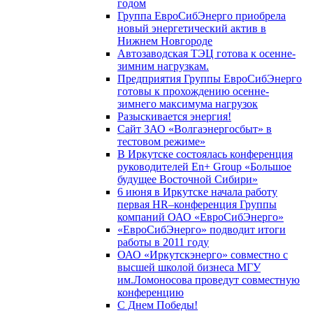
годом
Группа ЕвроСибЭнерго приобрела
новый энергетический актив в
Нижнем Новгороде
Автозаводская ТЭЦ готова к осенне-
зимним нагрузкам.
Предприятия Группы ЕвроСибЭнерго
готовы к прохождению осенне-
зимнего максимума нагрузок
Разыскивается энергия!
Сайт ЗАО «Волгаэнергосбыт» в
тестовом режиме»
В Иркутске состоялась конференция
руководителей En+ Group «Большое
будущее Восточной Сибири»
6 июня в Иркутске начала работу
первая HR–конференция Группы
компаний ОАО «ЕвроСибЭнерго»
«ЕвроСибЭнерго» подводит итоги
работы в 2011 году
ОАО «Иркутскэнерго» совместно с
высшей школой бизнеса МГУ
им.Ломоносова проведут совместную
конференцию
С Днем Победы!