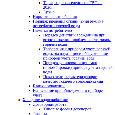
Тарифы для населения на ГВС на
2026г.
Архив
Нормативы потребления
Порядок введения ограничения режима
потребления горячей воды
Памятка потребителю
Порядок действий гражданина при
возникновении проблем со счетчиком
горячей воды
Требования к приборам учета горячей
воды, эксплуатация и обслуживание
приборов учета горячей воды
Порядок установки и приемки
(опломбировки) прибора учета горячей
воды
Показатели, характеризующие
качество горячего водоснабжения
Бланки заявлений
Начисление при общедомовом приборе
учета
Холодное водоснабжение
Договорная работа
Типовые формы договоров
Тарифы