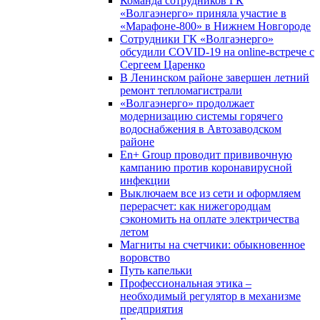
Команда сотрудников ГК
«Волгаэнерго» приняла участие в
«Марафоне-800» в Нижнем Новгороде
Сотрудники ГК «Волгаэнерго»
обсудили COVID-19 на online-встрече с
Сергеем Царенко
В Ленинском районе завершен летний
ремонт тепломагистрали
«Волгаэнерго» продолжает
модернизацию системы горячего
водоснабжения в Автозаводском
районе
En+ Group проводит прививочную
кампанию против коронавирусной
инфекции
Выключаем все из сети и оформляем
перерасчет: как нижегородцам
сэкономить на оплате электричества
летом
Магниты на счетчики: обыкновенное
воровство
Путь капельки
Профессиональная этика –
необходимый регулятор в механизме
предприятия