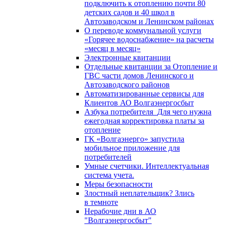
подключить к отоплению почти 80
детских садов и 40 школ в
Автозаводском и Ленинском районах
О переводе коммунальной услуги
«Горячее водоснабжение» на расчеты
«месяц в месяц»
Электронные квитанции
Отдельные квитанции за Отопление и
ГВС части домов Ленинского и
Автозаводского районов
Автоматизированные сервисы для
Клиентов АО Волгаэнергосбыт
Азбука потребителя_Для чего нужна
ежегодная корректировка платы за
отопление
ГК «Волгаэнерго» запустила
мобильное приложение для
потребителей
Умные счетчики. Интеллектуальная
система учета.
Меры безопасности
Злостный неплательщик? Злись
в темноте
Нерабочие дни в АО
"Волгаэнергосбыт"