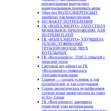
неплательщики вынуждают
коммунальщиков принимать меры
Viber-бот ВОЛГАЭНЕРГОСБЫТ
заработал для нижегородцев
ПО ФАКТУ ПОТРЕБЛЕНИЯ
ГК «ВОЛГАЭНЕРГО» ЗАПУСТИЛА
МОБИЛЬНОЕ ПРИЛОЖЕНИЕ ДЛЯ
ПОТРЕБИТЕЛЕЙ
ГК «ВОЛГАЭНЕРГО» УЛУЧШИЛА
ТЕХОБСЛУЖИВАНИЕ
ТРУБОПРОВОДОВ ДВУХ
КОТЕЛЬНЫХ
ГК «Волгаэнерго»: ТОП-5 событий с
энергией тепла
Световой арт-объект от ГК
«Волгаэнерго» появился в
Автозаводском парке
Главное — создать условия: и для
потребителей, и для сотрудников
Серию экологических мультфильмов
создали юные нижегородцы на грант
от En+ Group
ГК «Волгаэнерго» завершила
очередной этап модернизации
объектов внутренней инфраструктуры