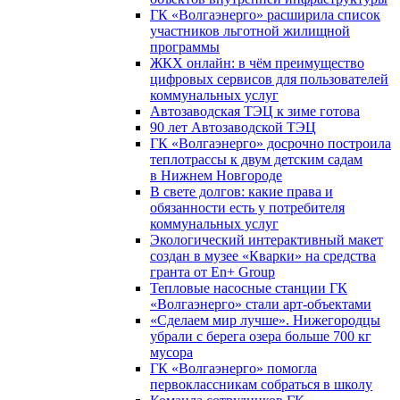
ГК «Волгаэнерго» расширила список
участников льготной жилищной
программы
ЖКХ онлайн: в чём преимущество
цифровых сервисов для пользователей
коммунальных услуг
Автозаводская ТЭЦ к зиме готова
90 лет Автозаводской ТЭЦ
ГК «Волгаэнерго» досрочно построила
теплотрассы к двум детским садам
в Нижнем Новгороде
В свете долгов: какие права и
обязанности есть у потребителя
коммунальных услуг
Экологический интерактивный макет
создан в музее «Кварки» на средства
гранта от En+ Group
Тепловые насосные станции ГК
«Волгаэнерго» стали арт-объектами
«Сделаем мир лучше». Нижегородцы
убрали с берега озера больше 700 кг
мусора
ГК «Волгаэнерго» помогла
первоклассникам собраться в школу