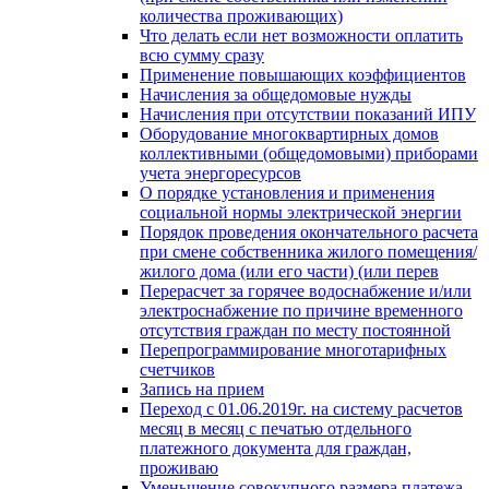
количества проживающих)
Что делать если нет возможности оплатить
всю сумму сразу
Применение повышающих коэффициентов
Начисления за общедомовые нужды
Начисления при отсутствии показаний ИПУ
Оборудование многоквартирных домов
коллективными (общедомовыми) приборами
учета энергоресурсов
О порядке установления и применения
социальной нормы электрической энергии
Порядок проведения окончательного расчета
при смене собственника жилого помещения/
жилого дома (или его части) (или перев
Перерасчет за горячее водоснабжение и/или
электроснабжение по причине временного
отсутствия граждан по месту постоянной
Перепрограммирование многотарифных
счетчиков
Запись на прием
Переход с 01.06.2019г. на систему расчетов
месяц в месяц с печатью отдельного
платежного документа для граждан,
проживаю
Уменьшение совокупного размера платежа