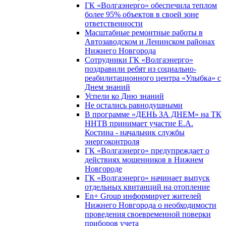
ГК «Волгаэнерго» обеспечила теплом
более 95% объектов в своей зоне
ответственности
Масштабные ремонтные работы в
Автозаводском и Ленинском районах
Нижнего Новгорода
Сотрудники ГК «Волгаэнерго»
поздравили ребят из социально-
реабилитационного центра «Улыбка» с
Днем знаний
Успели ко Дню знаний
Не остались равнодушными
В программе «ДЕНЬ ЗА ДНЕМ» на ТК
ННТВ принимает участие Е.А.
Костина - начальник службы
энергоконтроля
ГК «Волгаэнерго» предупреждает о
действиях мошенников в Нижнем
Новгороде
ГК «Волгаэнерго» начинает выпуск
отдельных квитанций на отопление
En+ Group информирует жителей
Нижнего Новгорода о необходимости
проведения своевременной поверки
приборов учета