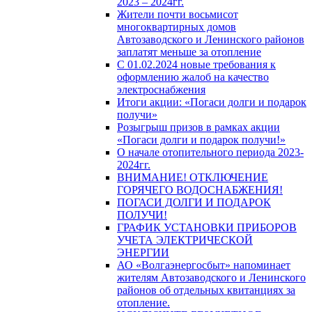
2023 – 2024гг.
Жители почти восьмисот
многоквартирных домов
Автозаводского и Ленинского районов
заплатят меньше за отопление
С 01.02.2024 новые требования к
оформлению жалоб на качество
электроснабжения
Итоги акции: «Погаси долги и подарок
получи»
Розыгрыш призов в рамках акции
«Погаси долги и подарок получи!»
О начале отопительного периода 2023-
2024гг.
ВНИМАНИЕ! ОТКЛЮЧЕНИЕ
ГОРЯЧЕГО ВОДОСНАБЖЕНИЯ!
ПОГАСИ ДОЛГИ И ПОДАРОК
ПОЛУЧИ!
ГРАФИК УСТАНОВКИ ПРИБОРОВ
УЧЕТА ЭЛЕКТРИЧЕСКОЙ
ЭНЕРГИИ
АО «Волгаэнергосбыт» напоминает
жителям Автозаводского и Ленинского
районов об отдельных квитанциях за
отопление.