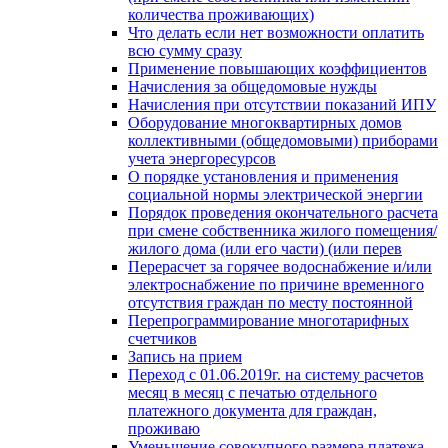
количества проживающих)
Что делать если нет возможности оплатить
всю сумму сразу
Применение повышающих коэффициентов
Начисления за общедомовые нужды
Начисления при отсутствии показаний ИПУ
Оборудование многоквартирных домов
коллективными (общедомовыми) приборами
учета энергоресурсов
О порядке установления и применения
социальной нормы электрической энергии
Порядок проведения окончательного расчета
при смене собственника жилого помещения/
жилого дома (или его части) (или перев
Перерасчет за горячее водоснабжение и/или
электроснабжение по причине временного
отсутствия граждан по месту постоянной
Перепрограммирование многотарифных
счетчиков
Запись на прием
Переход с 01.06.2019г. на систему расчетов
месяц в месяц с печатью отдельного
платежного документа для граждан,
проживаю
Уменьшение совокупного размера платежа