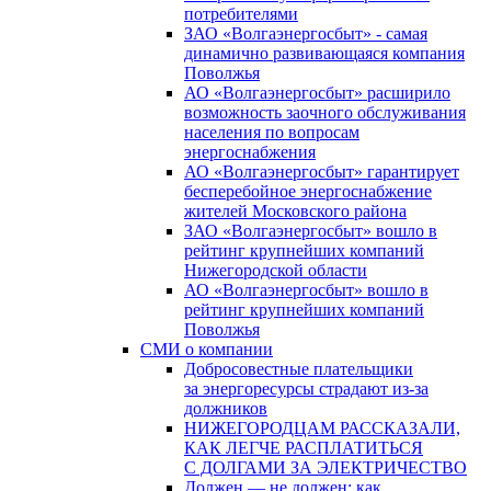
потребителями
ЗАО «Волгаэнергосбыт» - самая
динамично развивающаяся компания
Поволжья
АО «Волгаэнергосбыт» расширило
возможность заочного обслуживания
населения по вопросам
энергоснабжения
АО «Волгаэнергосбыт» гарантирует
бесперебойное энергоснабжение
жителей Московского района
ЗАО «Волгаэнергосбыт» вошло в
рейтинг крупнейших компаний
Нижегородской области
АО «Волгаэнергосбыт» вошло в
рейтинг крупнейших компаний
Поволжья
СМИ о компании
Добросовестные плательщики
за энергоресурсы страдают из-за
должников
НИЖЕГОРОДЦАМ РАССКАЗАЛИ,
КАК ЛЕГЧЕ РАСПЛАТИТЬСЯ
С ДОЛГАМИ ЗА ЭЛЕКТРИЧЕСТВО
Должен — не должен: как