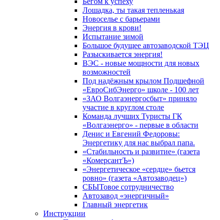
Бегом к успеху
Лошадка, ты такая тепленькая
Новоселье с барьерами
Энергия в крови!
Испытание зимой
Большое будущее автозаводской ТЭЦ
Разыскивается энергия!
ВЭС - новые мощности для новых
возможностей
Под надёжным крылом Подшефной
«ЕвроСибЭнерго» школе - 100 лет
«ЗАО Волгаэнергосбыт» приняло
участие в круглом столе
Команда лучших Туристы ГК
«Волгаэнерго» - первые в области
Денис и Евгений Федоровы:
Энергетику для нас выбрал папа.
«Стабильность и развитие» (газета
«КомерсантЪ»)
«Энергетическое «сердце» бьется
ровно» (газета «Автозаводец»)
СБЫТовое сотрудничество
Автозавод «энергичный»
Главный энергетик
Инструкции