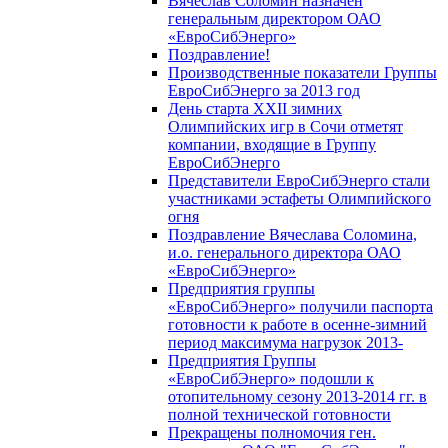
Вячеслав Соломин назначен
генеральным директором ОАО
«ЕвроСибЭнерго»
Поздравление!
Производственные показатели Группы
ЕвроСибЭнерго за 2013 год
День старта XXII зимних
Олимпийских игр в Сочи отметят
компании, входящие в Группу
ЕвроСибЭнерго
Представители ЕвроСибЭнерго стали
участниками эстафеты Олимпийского
огня
Поздравление Вячеслава Соломина,
и.о. генерального директора ОАО
«ЕвроСибЭнерго»
Предприятия группы
«ЕвроСибЭнерго» получили паспорта
готовности к работе в осенне-зимний
период максимума нагрузок 2013-
Предприятия Группы
«ЕвроСибЭнерго» подошли к
отопительному сезону 2013-2014 гг. в
полной технической готовности
Прекращены полномочия ген.