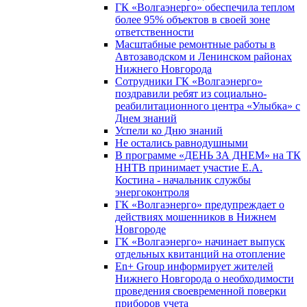
ГК «Волгаэнерго» обеспечила теплом
более 95% объектов в своей зоне
ответственности
Масштабные ремонтные работы в
Автозаводском и Ленинском районах
Нижнего Новгорода
Сотрудники ГК «Волгаэнерго»
поздравили ребят из социально-
реабилитационного центра «Улыбка» с
Днем знаний
Успели ко Дню знаний
Не остались равнодушными
В программе «ДЕНЬ ЗА ДНЕМ» на ТК
ННТВ принимает участие Е.А.
Костина - начальник службы
энергоконтроля
ГК «Волгаэнерго» предупреждает о
действиях мошенников в Нижнем
Новгороде
ГК «Волгаэнерго» начинает выпуск
отдельных квитанций на отопление
En+ Group информирует жителей
Нижнего Новгорода о необходимости
проведения своевременной поверки
приборов учета