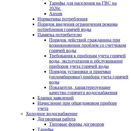
Тарифы для населения на ГВС на
2026г.
Архив
Нормативы потребления
Порядок введения ограничения режима
потребления горячей воды
Памятка потребителю
Порядок действий гражданина при
возникновении проблем со счетчиком
горячей воды
Требования к приборам учета горячей
воды, эксплуатация и обслуживание
приборов учета горячей воды
Порядок установки и приемки
(опломбировки) прибора учета горячей
воды
Показатели, характеризующие
качество горячего водоснабжения
Бланки заявлений
Начисление при общедомовом приборе
учета
Холодное водоснабжение
Договорная работа
Типовые формы договоров
Тарифы