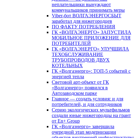
неплательщики вынуждают
коммунальщиков принимать меры
Viber-бот ВОЛГАЭНЕРГОСБЫТ
заработал для нижегородцев
ПО ФАКТУ ПОТРЕБЛЕНИЯ
ГК «ВОЛГАЭНЕРГО» ЗАПУСТИЛА
МОБИЛЬНОЕ ПРИЛОЖЕНИЕ ДЛЯ
ПОТРЕБИТЕЛЕЙ
ГК «ВОЛГАЭНЕРГО» УЛУЧШИЛА
ТЕХОБСЛУЖИВАНИЕ
ТРУБОПРОВОДОВ ДВУХ
КОТЕЛЬНЫХ
ГК «Волгаэнерго»: ТОП-5 событий с
энергией тепла
Световой арт-объект от ГК
«Волгаэнерго» появился в
Автозаводском парке
Главное — создать условия: и для
потребителей, и для сотрудников
Серию экологических мультфильмов
создали юные нижегородцы на грант
от En+ Group
ГК «Волгаэнерго» завершила
очередной этап модернизации
объектов внутренней инфраструктуры