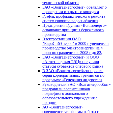
технической области
ЗАО «Волгаэнергосбыт» объявляет о
проведении открытого конкурса
График профилактического ремонта
систем горячего водоснабжения
Предприятия Группы «Волгаэнерго»
осваивают принципы бережливого
производства
Электростанции ОАО
"ЕвроСибЭнерго" в 2009 г увеличили
производство электроэнергии на 4
проц по сравнению с 2008 г до 82,
ЗАО «Волгаэнергосбыт» и ООО
«Автозаводская ТЭЦ» получили
статусы субъектов оптового рынка
В ЗАО «Волгаэнергосбыт» прошла
серия корпоративных тренингов по
программе «Генерация лидерства»
Руководители ЗАО «Волгаэнергосбыт»
поздравили воспитанников
подшефного дошкольного
образовательного учреждения с
праздни
АО «Волгаэнергосбыт»
совершенствует формы работы с