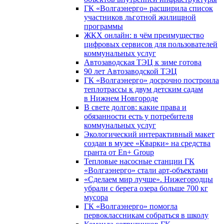
ГК «Волгаэнерго» расширила список
участников льготной жилищной
программы
ЖКХ онлайн: в чём преимущество
цифровых сервисов для пользователей
коммунальных услуг
Автозаводская ТЭЦ к зиме готова
90 лет Автозаводской ТЭЦ
ГК «Волгаэнерго» досрочно построила
теплотрассы к двум детским садам
в Нижнем Новгороде
В свете долгов: какие права и
обязанности есть у потребителя
коммунальных услуг
Экологический интерактивный макет
создан в музее «Кварки» на средства
гранта от En+ Group
Тепловые насосные станции ГК
«Волгаэнерго» стали арт-объектами
«Сделаем мир лучше». Нижегородцы
убрали с берега озера больше 700 кг
мусора
ГК «Волгаэнерго» помогла
первоклассникам собраться в школу