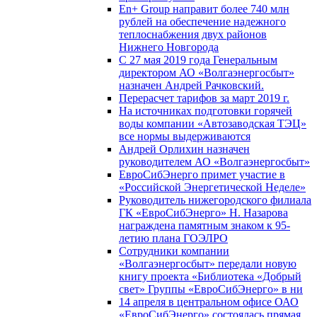
En+ Group направит более 740 млн
рублей на обеспечение надежного
теплоснабжения двух районов
Нижнего Новгорода
С 27 мая 2019 года Генеральным
директором АО «Волгаэнергосбыт»
назначен Андрей Рачковский.
Перерасчет тарифов за март 2019 г.
На источниках подготовки горячей
воды компании «Автозаводская ТЭЦ»
все нормы выдерживаются
Андрей Орлихин назначен
руководителем АО «Волгаэнергосбыт»
ЕвроСибЭнерго примет участие в
«Российской Энергетической Неделе»
Руководитель нижегородского филиала
ГК «ЕвроСибЭнерго» Н. Назарова
награждена памятным знаком к 95-
летию плана ГОЭЛРО
Сотрудники компании
«Волгаэнергосбыт» передали новую
книгу проекта «Библиотека «Добрый
свет» Группы «ЕвроСибЭнерго» в ни
14 апреля в центральном офисе ОАО
«ЕвроСибЭнерго» состоялась прямая