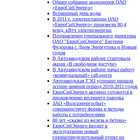
Общее собрание акционеров ОАО
«ЕвроСибЭнерго»
Всемирный день воды
В 2011 г. электростанции ОАО
«ЕвроСибЭнерго» произвели 80,4
млрд. кВтч электроэнергии
Поздравление генерального директора
ОАО "ЕвроСибЭнерго" Евгения
Федорова с Днем Энергетика и Новым
годом
В Автозаводском районе стартовала
акция «В свободном доступе»
В Автозаводском районе начал работу
«коммунальный» call-центр
Автозаводская ТЭЦ успешно прошла
осенне-зимний период 2010-2011 годов
ЕвроСибЭнерго активно готовится к
прохождению весеннего паводка
ЗАО «Волгаэнергосбыт»
совершенствует формы и методы
работы с потребителями
80 лет «сказке из железа и бетона»
ЕвроСибЭнерго вводит в
эксплуатацию новый
газораспределительный пункт на