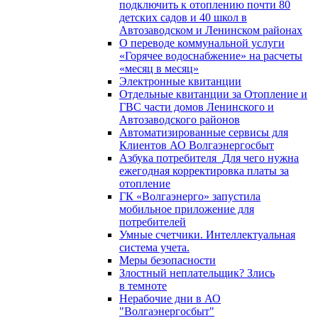
подключить к отоплению почти 80
детских садов и 40 школ в
Автозаводском и Ленинском районах
О переводе коммунальной услуги
«Горячее водоснабжение» на расчеты
«месяц в месяц»
Электронные квитанции
Отдельные квитанции за Отопление и
ГВС части домов Ленинского и
Автозаводского районов
Автоматизированные сервисы для
Клиентов АО Волгаэнергосбыт
Азбука потребителя_Для чего нужна
ежегодная корректировка платы за
отопление
ГК «Волгаэнерго» запустила
мобильное приложение для
потребителей
Умные счетчики. Интеллектуальная
система учета.
Меры безопасности
Злостный неплательщик? Злись
в темноте
Нерабочие дни в АО
"Волгаэнергосбыт"