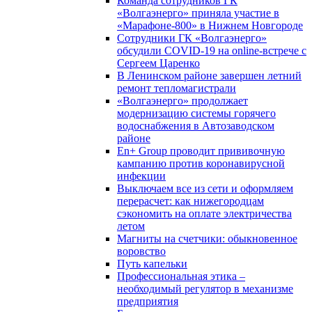
Команда сотрудников ГК
«Волгаэнерго» приняла участие в
«Марафоне-800» в Нижнем Новгороде
Сотрудники ГК «Волгаэнерго»
обсудили COVID-19 на online-встрече с
Сергеем Царенко
В Ленинском районе завершен летний
ремонт тепломагистрали
«Волгаэнерго» продолжает
модернизацию системы горячего
водоснабжения в Автозаводском
районе
En+ Group проводит прививочную
кампанию против коронавирусной
инфекции
Выключаем все из сети и оформляем
перерасчет: как нижегородцам
сэкономить на оплате электричества
летом
Магниты на счетчики: обыкновенное
воровство
Путь капельки
Профессиональная этика –
необходимый регулятор в механизме
предприятия