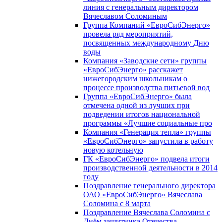
линия с генеральным директором
Вячеславом Соломиным
Группа Компаний «ЕвроСибЭнерго»
провела ряд мероприятий,
посвященных международному Дню
воды
Компания «Заводские сети» группы
«ЕвроСибЭнерго» расскажет
нижегородским школьникам о
процессе производства питьевой вод
Группа «ЕвроСибЭнерго» была
отмечена одной из лучших при
подведении итогов национальной
программы «Лучшие социальные про
Компания «Генерация тепла» группы
«ЕвроСибЭнерго» запустила в работу
новую котельную
ГК «ЕвроСибЭнерго» подвела итоги
производственной деятельности в 2014
году
Поздравление генерального директора
ОАО «ЕвроСибЭнерго» Вячеслава
Соломина с 8 марта
Поздравление Вячеслава Соломина с
Днём защитника Отечества