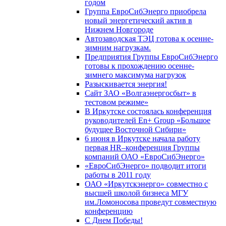
годом
Группа ЕвроСибЭнерго приобрела
новый энергетический актив в
Нижнем Новгороде
Автозаводская ТЭЦ готова к осенне-
зимним нагрузкам.
Предприятия Группы ЕвроСибЭнерго
готовы к прохождению осенне-
зимнего максимума нагрузок
Разыскивается энергия!
Сайт ЗАО «Волгаэнергосбыт» в
тестовом режиме»
В Иркутске состоялась конференция
руководителей En+ Group «Большое
будущее Восточной Сибири»
6 июня в Иркутске начала работу
первая HR–конференция Группы
компаний ОАО «ЕвроСибЭнерго»
«ЕвроСибЭнерго» подводит итоги
работы в 2011 году
ОАО «Иркутскэнерго» совместно с
высшей школой бизнеса МГУ
им.Ломоносова проведут совместную
конференцию
С Днем Победы!