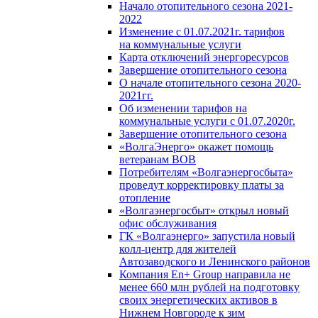
Начало отопительного сезона 2021-
2022
Изменение с 01.07.2021г. тарифов
на коммунальные услуги
Карта отключений энергоресурсов
Завершение отопительного сезона
О начале отопительного сезона 2020-
2021гг.
Об изменении тарифов на
коммунальные услуги с 01.07.2020г.
Завершение отопительного сезона
«ВолгаЭнерго» окажет помощь
ветеранам ВОВ
Потребителям «Волгаэнергосбыта»
проведут корректировку платы за
отопление
«Волгаэнергосбыт» открыл новый
офис обслуживания
ГК «Волгаэнерго» запустила новый
колл-центр для жителей
Автозаводского и Ленинского районов
Компания En+ Group направила не
менее 660 млн рублей на подготовку
своих энергетических активов в
Нижнем Новгороде к зим