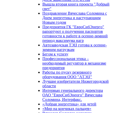
Вышла вторая книга проекта "Добрый
свет"
Поздравление Вячеслава Соломина с
Днем энергетика и наступающим
Новым годом
Предприятия ГК "ЕвроСибЭнерго"
рапортуют о получении паспортов
готовности к работе в осенне-зимний
период максимума нагр
Автозаводская ТЭЦ готова к осенне-
зимним нагрузкам
Бегом к успеху
Профессиональная этика –
необходимый регулятор в механизме
предприятия
Работы по пуску резервного
оборудования ООО "АТЭЦ"
Лучшие изобретатели Нижегородской
области
Интервью генерального директора
ОАО "ЕвроСибЭнеого" Вячеслава
Соломина, Интерфакс.
«Добрая энергетика» для детей
«Мир на кончиках пальцев»