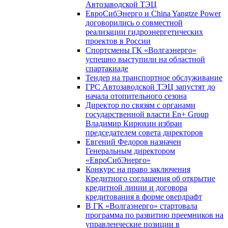
Автозаводской ТЭЦ
ЕвроСибЭнерго и China Yangtze Power
договорились о совместной
реализации гидроэнергетических
проектов в России
Спортсмены ГК «Волгаэнерго»
успешно выступили на областной
спартакиаде
Тендер на транспортное обслуживание
ГРС Автозаводской ТЭЦ запустят до
начала отопительного сезона
Директор по связям с органами
государственной власти En+ Group
Владимир Кирюхин избран
председателем совета директоров
Евгений Федоров назначен
Генеральным директором
«ЕвроСибЭнерго»
Конкурс на право заключения
Кредитного соглашения об открытие
кредитной линии и договора
кредитования в форме овердрафт
В ГК «Волгаэнерго» стартовала
программа по развитию преемников на
управленческие позиции в