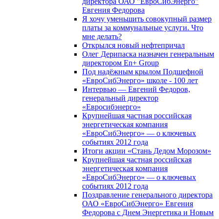
директора ОАО "ЕвроСибЭнерго"
Евгения Федорова
Я хочу уменьшить совокупный размер
платы за коммунальные услуги. Что
мне делать?
Открылся новый нефтепричал
Олег Дерипаска назначен генеральным
директором En+ Group
Под надёжным крылом Подшефной
«ЕвроСибЭнерго» школе - 100 лет
Интервью — Евгений Федоров,
генеральный директор
«Евросибэнерго»
Крупнейшая частная российская
энергетическая компания
«ЕвроСибЭнерго» — о ключевых
событиях 2012 года
Итоги акции «Стань Дедом Морозом»
Крупнейшая частная российская
энергетическая компания
«ЕвроСибЭнерго» — о ключевых
событиях 2012 года
Поздравление генерального директора
ОАО «ЕвроСибЭнерго» Евгения
Федорова с Днем Энергетика и Новым